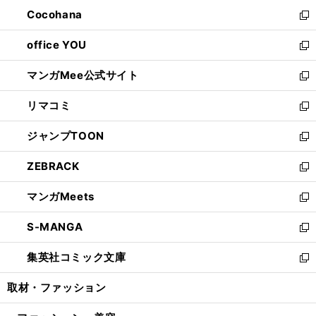
ウ
ン
し
Cocohana
く
で
ド
い
新
開
ウ
ウ
し
office YOU
く
で
ィ
い
新
開
ン
ウ
し
マンガMee公式サイト
く
ド
ィ
い
新
ウ
ン
ウ
し
リマコミ
で
ド
ィ
い
新
開
ウ
ン
ウ
し
ジャンプTOON
く
で
ド
ィ
い
新
開
ウ
ン
ウ
し
ZEBRACK
く
で
ド
ィ
い
新
開
ウ
ン
ウ
し
マンガMeets
く
で
ド
ィ
い
新
開
ウ
ン
ウ
し
S-MANGA
く
で
ド
ィ
い
新
開
ウ
ン
ウ
し
集英社コミック文庫
く
で
ド
ィ
い
新
開
ウ
ン
ウ
し
取材・ファッション
く
で
ド
ィ
い
開
ウ
ン
ウ