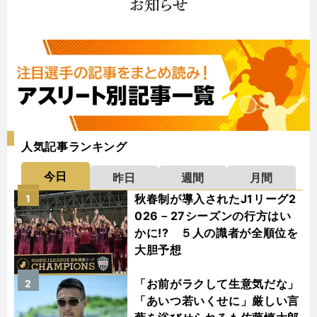
人気記事ランキング
今日
昨日
週間
月間
秋春制が導入されたJ1リーグ2
1
026－27シーズンの行方はい
かに!? ５人の識者が全順位を
大胆予想
「お前がラクして生意気だな」
2
「あいつ若いくせに」厳しい言