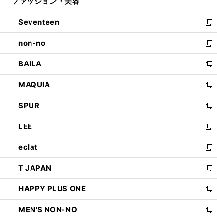
ファッション・美容
く
で
ド
ィ
開
ウ
ン
Seventeen
く
で
ド
新
開
ウ
し
non-no
く
で
い
新
開
ウ
し
BAILA
く
ィ
い
新
ン
ウ
し
MAQUIA
ド
ィ
い
新
ウ
ン
ウ
し
SPUR
で
ド
ィ
い
新
開
ウ
ン
ウ
し
LEE
く
で
ド
ィ
い
新
開
ウ
ン
ウ
し
eclat
く
で
ド
ィ
い
新
開
ウ
ン
ウ
し
T JAPAN
く
で
ド
ィ
い
新
開
ウ
ン
ウ
し
HAPPY PLUS ONE
く
で
ド
ィ
い
新
開
ウ
ン
ウ
し
MEN'S NON-NO
く
で
ド
ィ
い
新