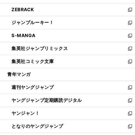
開
ウ
ン
ウ
し
ZEBRACK
く
で
ド
ィ
い
新
開
ウ
ン
ウ
し
ジャンプルーキー！
く
で
ド
ィ
い
新
開
ウ
ン
ウ
し
S-MANGA
く
で
ド
ィ
い
新
開
ウ
ン
ウ
し
集英社ジャンプリミックス
く
で
ド
ィ
い
新
開
ウ
ン
ウ
し
集英社コミック文庫
く
で
ド
ィ
い
新
開
ウ
ン
ウ
し
青年マンガ
く
で
ド
ィ
い
開
ウ
ン
ウ
週刊ヤングジャンプ
く
で
ド
ィ
新
開
ウ
ン
し
ヤングジャンプ定期購読デジタル
く
で
ド
い
新
開
ウ
ウ
し
ヤンジャン！
く
で
ィ
い
新
開
ン
ウ
し
となりのヤングジャンプ
く
ド
ィ
い
新
ウ
ン
ウ
し