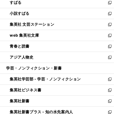
すばる
く
で
ド
新
開
ウ
し
小説すばる
く
で
い
新
開
ウ
し
集英社 文芸ステーション
く
ィ
い
新
ン
ウ
し
web 集英社文庫
ド
ィ
い
新
ウ
ン
ウ
し
青春と読書
で
ド
ィ
い
新
開
ウ
ン
ウ
し
アジア人物史
く
で
ド
ィ
い
新
開
ウ
ン
ウ
し
学芸・ノンフィクション・新書
く
で
ド
ィ
い
開
ウ
ン
ウ
集英社学芸部 - 学芸・ノンフィクション
く
で
ド
ィ
新
開
ウ
ン
し
集英社ビジネス書
く
で
ド
い
新
開
ウ
ウ
し
集英社新書
く
で
ィ
い
新
開
ン
ウ
し
集英社新書プラス - 知の水先案内人
く
ド
ィ
い
新