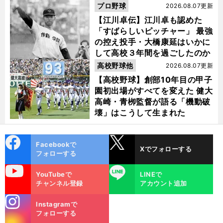
代
プロ野球
2026.08.07更新
【江川卓伝】江川卓も認めた
「すばらしいピッチャー」 最強
の控え投手・大橋康延はいかに
して高校３年間を過ごしたのか
高校野球他
2026.08.07更新
【高校野球】創部10年目の甲子
園初出場がすべてを変えた 健大
高崎・青栁監督が語る「機動破
壊」はこうして生まれた
cebo
X
Facebookで
Xでフォローする
ok
フォローする
uTube
LINE
YouTubeで
LINEで
チャンネル登録
アカウント追加
stagra
Instagramで
m
フォローする