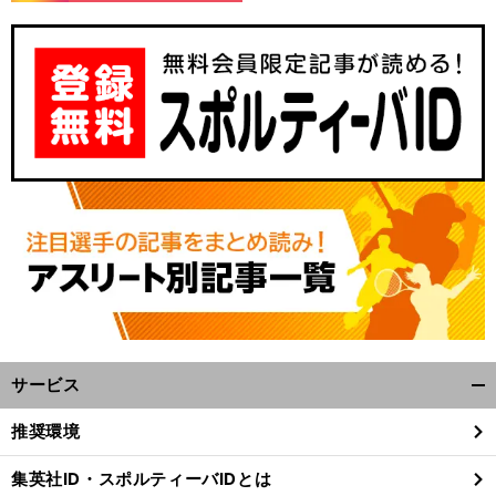
サービス
開
く/
推奨環境
閉
じ
集英社ID・スポルティーバIDとは
る