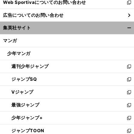
Web Sportivaについてのお問い合わせ
く
新
し
広告についてのお問い合わせ
い
ウ
集英社サイト
ィ
開
ン
く/
マンガ
ド
閉
ウ
じ
少年マンガ
で
る
開
週刊少年ジャンプ
く
新
し
ジャンプSQ
い
新
ウ
し
Vジャンプ
ィ
い
新
ン
ウ
し
最強ジャンプ
ド
ィ
い
新
ウ
ン
ウ
し
少年ジャンプ+
で
ド
ィ
い
新
開
ウ
ン
ウ
し
ジャンプTOON
く
で
ド
ィ
い
新