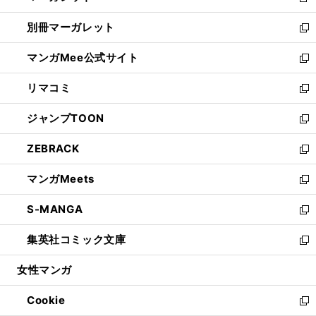
新
開
ウ
ウ
し
別冊マーガレット
く
で
ィ
い
新
開
ン
ウ
し
マンガMee公式サイト
く
ド
ィ
い
新
ウ
ン
ウ
し
リマコミ
で
ド
ィ
い
新
開
ウ
ン
ウ
し
ジャンプTOON
く
で
ド
ィ
い
新
開
ウ
ン
ウ
し
ZEBRACK
く
で
ド
ィ
い
新
開
ウ
ン
ウ
し
マンガMeets
く
で
ド
ィ
い
新
開
ウ
ン
ウ
し
S-MANGA
く
で
ド
ィ
い
新
開
ウ
ン
ウ
し
集英社コミック文庫
く
で
ド
ィ
い
新
開
ウ
ン
ウ
し
女性マンガ
く
で
ド
ィ
い
開
ウ
ン
ウ
Cookie
く
で
ド
ィ
新
開