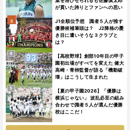
葉を浴びせられるも佐藤慎太郎
が貫いた誇りとファンへの思い
J1全順位予想 識者５人が推す
3
優勝候補筆頭は？ J2降格の憂
き目に遭いそうな３クラブと
は？
4
【高校野球】創部10年目の甲子
園初出場がすべてを変えた 健大
高崎・青栁監督が語る「機動破
壊」はこうして生まれた
5
【夏の甲子園2026】「優勝は
横浜じゃない」 波乱必至の組み
合わせで識者５人が選んだ優勝
校はここだ！