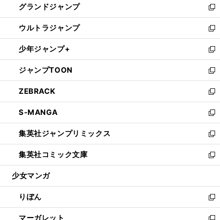
グランドジャンプ
で
ド
ィ
い
新
開
ウ
ン
ウ
し
ウルトラジャンプ
く
で
ド
ィ
い
新
開
ウ
ン
ウ
し
少年ジャンプ+
く
で
ド
ィ
い
新
開
ウ
ン
ウ
し
ジャンプTOON
く
で
ド
ィ
い
新
開
ウ
ン
ウ
し
ZEBRACK
く
で
ド
ィ
い
新
開
ウ
ン
ウ
し
S-MANGA
く
で
ド
ィ
い
新
開
ウ
ン
ウ
し
集英社ジャンプリミックス
く
で
ド
ィ
い
新
開
ウ
ン
ウ
し
集英社コミック文庫
く
で
ド
ィ
い
新
開
ウ
ン
ウ
し
少女マンガ
く
で
ド
ィ
い
開
ウ
ン
ウ
りぼん
く
で
ド
ィ
新
開
ウ
ン
し
マーガレット
く
で
ド
い