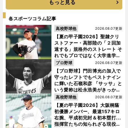
もっと見る
各スポーツコラム記事
高校野球他
2026.08.07更新
【夏の甲子園2026】聖隷クリ
ストファー・高部陸の「２回加
速する」規格外のストレート そ
れでもプロではなく大学進学を
選ぶ理由
プロ野球
2026.08.07更新
【プロ野球】門田博光の加入で
守ったレフトでもベストナイン
に輝いた石嶺和彦 「サッサ」と
いう愛称は松永浩美がきっか
け？
高校野球他
2026.08.07更新
【夏の甲子園2026】大阪桐蔭
初優勝メンバー、最速157キロ
右腕、平成初完封＆初本塁打...
指揮官たちの知られざる現役時