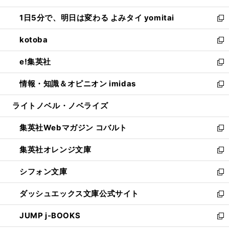
ウ
ン
ウ
し
1日5分で、明日は変わる よみタイ yomitai
で
ド
ィ
い
新
開
ウ
ン
ウ
し
kotoba
く
で
ド
ィ
い
新
開
ウ
ン
ウ
し
e!集英社
く
で
ド
ィ
い
新
開
ウ
ン
ウ
し
情報・知識＆オピニオン imidas
く
で
ド
ィ
い
新
開
ウ
ン
ウ
し
ライトノベル・ノベライズ
く
で
ド
ィ
い
開
ウ
ン
ウ
集英社Webマガジン コバルト
く
で
ド
ィ
新
開
ウ
ン
し
集英社オレンジ文庫
く
で
ド
い
新
開
ウ
ウ
し
シフォン文庫
く
で
ィ
い
新
開
ン
ウ
し
ダッシュエックス文庫公式サイト
く
ド
ィ
い
新
ウ
ン
ウ
し
JUMP j-BOOKS
で
ド
ィ
い
新
開
ウ
ン
ウ
し