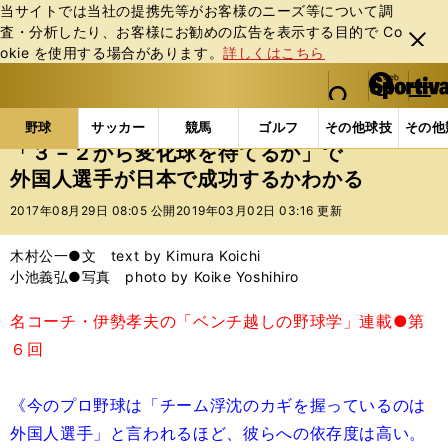
当サイトでは当社の提携先等がお客様のニーズ等について調
査・分析したり、お客様にお勧めの広告を表⽰する⽬的で Co
閉じ
okie を使⽤する場合があります。
詳しくはこちら
る
マイペ
web Sportiva (webスポルティーバ)
検索
メニュ
we
ー
野球の記事一覧
プロ野球
「３－２から変化球を待
b
ジ
野球
サッカー
競馬
ゴルフ
その他球技
その他
ス
「３－２から変化球を待てるか」で
ポ
外国人選手が日本で成功するかわかる
ル
テ
2017年08月29日 08:05 公開
2019年03月02日 03:16 更新
ィ
ー
木村公一●文 text by Kimura Koichi
バ
小池義弘●写真 photo by Koike Yoshihiro
名コーチ・伊勢孝夫の「ベンチ越しの野球学」連載●第
６回
《今のプロ野球は「チーム浮沈のカギを握っているのは
外国人選手」と言われるほど、彼らへの依存度は高い。