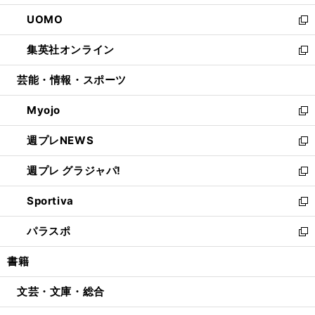
開
ウ
ン
ウ
し
UOMO
く
で
ド
ィ
い
新
開
ウ
ン
ウ
し
集英社オンライン
く
で
ド
ィ
い
新
開
ウ
ン
ウ
し
芸能・情報・スポーツ
く
で
ド
ィ
い
開
ウ
ン
ウ
Myojo
く
で
ド
ィ
新
開
ウ
ン
し
週プレNEWS
く
で
ド
い
新
開
ウ
ウ
し
週プレ グラジャパ!
く
で
ィ
い
新
開
ン
ウ
し
Sportiva
く
ド
ィ
い
新
ウ
ン
ウ
し
パラスポ
で
ド
ィ
い
新
開
ウ
ン
ウ
し
書籍
く
で
ド
ィ
い
開
ウ
ン
ウ
文芸・文庫・総合
く
で
ド
ィ
開
ウ
ン