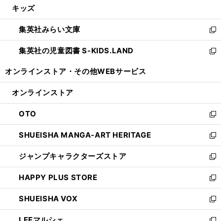
キッズ
く
で
ド
ィ
い
開
ウ
ン
ウ
集英社みらい文庫
く
で
ド
ィ
新
開
ウ
ン
し
集英社の児童図書 S-KIDS.LAND
く
で
ド
い
新
開
ウ
ウ
し
オンラインストア・
その他WEBサービス
く
で
ィ
い
開
ン
ウ
オンラインストア
く
ド
ィ
ウ
ン
OTO
で
ド
新
開
ウ
し
SHUEISHA MANGA-ART HERITAGE
く
で
い
新
開
ウ
し
ジャンプキャラクターズストア
く
ィ
い
新
ン
ウ
し
HAPPY PLUS STORE
ド
ィ
い
新
ウ
ン
ウ
し
SHUEISHA VOX
で
ド
ィ
い
新
開
ウ
ン
ウ
し
LEEマルシェ
く
で
ド