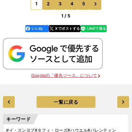
躍する外国人選手の共通点は、来日する目的を最初
次
1
2
3
4
5
のページへ
から理解している
1 / 5
いいね
Xでポストする
LINEで送る
line
faceboo
x
k
Googleの「優先ソース」について
一覧に戻る
キーワード
#イ・スンヨプ
#タフィ・ローズ
#ハウエル
#バレンティン