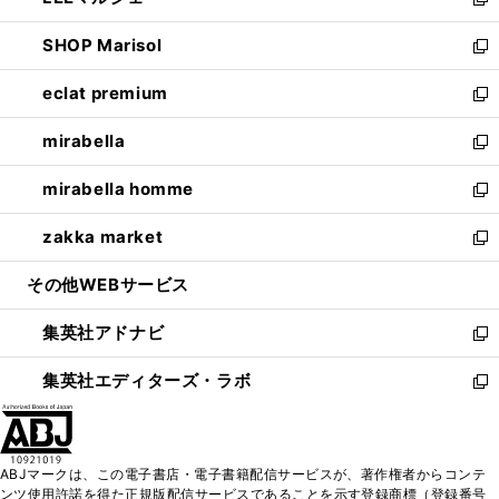
ィ
い
新
開
ウ
ン
ウ
し
SHOP Marisol
く
で
ド
ィ
い
新
開
ウ
ン
ウ
し
eclat premium
く
で
ド
ィ
い
新
開
ウ
ン
ウ
し
mirabella
く
で
ド
ィ
い
新
開
ウ
ン
ウ
し
mirabella homme
く
で
ド
ィ
い
新
開
ウ
ン
ウ
し
zakka market
く
で
ド
ィ
い
新
開
ウ
ン
ウ
し
その他WEBサービス
く
で
ド
ィ
い
開
ウ
ン
ウ
集英社アドナビ
く
で
ド
ィ
新
開
ウ
ン
し
集英社エディターズ・ラボ
く
で
ド
い
新
開
ウ
ウ
し
く
で
ィ
い
開
ン
ウ
ABJマークは、この電子書店・電子書籍配信サービスが、著作権者からコンテ
く
ド
ィ
ンツ使用許諾を得た正規版配信サービスであることを示す登録商標（登録番号