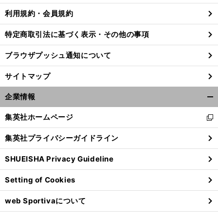
利用規約・会員規約
特定商取引法に基づく表示・その他の事項
】
前
へ
ブラウザプッシュ通知について
サイトマップ
企業情報
開
く/
集英社ホームページ
新
閉
し
じ
集英社プライバシーガイドライン
い
る
ウ
SHUEISHA Privacy Guideline
ィ
ン
Setting of Cookies
ド
ウ
web Sportivaについて
で
開