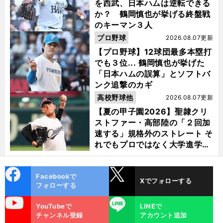
を西武、日本ハムは逆転できる
か？ 鶴岡慎也が挙げる終盤戦
のキーマン３人
プロ野球
2026.08.07更新
【プロ野球】12球団最多本塁打
でも３位... 鶴岡慎也が挙げた
「日本ハムの誤算」とソフトバ
ンク追撃のカギ
高校野球他
2026.08.07更新
【夏の甲子園2026】聖隷クリ
ストファー・高部陸の「２回加
速する」規格外のストレート そ
れでもプロではなく大学進学を
選ぶ理由
cebo
X
Facebookで
Xでフォローする
ok
フォローする
uTube
LINE
YouTubeで
LINEで
チャンネル登録
アカウント追加