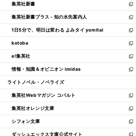
集英社新書
く
で
ィ
い
新
開
ン
ウ
し
集英社新書プラス - 知の水先案内人
く
ド
ィ
い
新
ウ
ン
ウ
し
1日5分で、明日は変わる よみタイ yomitai
で
ド
ィ
い
新
開
ウ
ン
ウ
し
kotoba
く
で
ド
ィ
い
新
開
ウ
ン
ウ
し
e!集英社
く
で
ド
ィ
い
新
開
ウ
ン
ウ
し
情報・知識＆オピニオン imidas
く
で
ド
ィ
い
新
開
ウ
ン
ウ
し
ライトノベル・ノベライズ
く
で
ド
ィ
い
開
ウ
ン
ウ
集英社Webマガジン コバルト
く
で
ド
ィ
新
開
ウ
ン
し
集英社オレンジ文庫
く
で
ド
い
新
開
ウ
ウ
し
シフォン文庫
く
で
ィ
い
新
開
ン
ウ
し
ダッシュエックス文庫公式サイト
く
ド
ィ
い
新