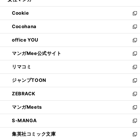
ド
ィ
い
開
ウ
ン
ウ
Cookie
く
で
ド
ィ
新
開
ウ
ン
し
Cocohana
く
で
ド
い
新
開
ウ
ウ
し
office YOU
く
で
ィ
い
新
開
ン
ウ
し
マンガMee公式サイト
く
ド
ィ
い
新
ウ
ン
ウ
し
リマコミ
で
ド
ィ
い
新
開
ウ
ン
ウ
し
ジャンプTOON
く
で
ド
ィ
い
新
開
ウ
ン
ウ
し
ZEBRACK
く
で
ド
ィ
い
新
開
ウ
ン
ウ
し
マンガMeets
く
で
ド
ィ
い
新
開
ウ
ン
ウ
し
S-MANGA
く
で
ド
ィ
い
新
開
ウ
ン
ウ
し
集英社コミック文庫
く
で
ド
ィ
い
新