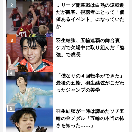
Ｊリーグ開幕戦は白熱の逆転劇
2
だが観客、視聴者にとって「価
値あるイベント」になっていた
か
羽生結弦、五輪連覇の舞台裏
3
ケガで欠場中に取り組んだ「勉
強」で成長
4
「僕なりの４回転半ができた」
最後の五輪、羽生結弦がこだわ
ったジャンプの美学
5
羽生結弦が一時は諦めたソチ五
輪の金メダル「五輪の本当の怖
さを知った......」