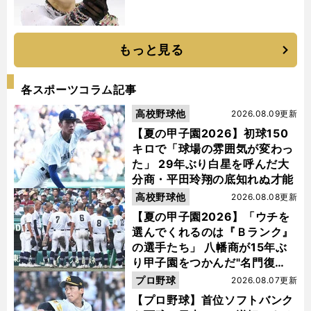
もっと見る
各スポーツコラム記事
高校野球他
2026.08.09更新
【夏の甲子園2026】初球150
キロで「球場の雰囲気が変わっ
た」 29年ぶり白星を呼んだ大
分商・平田玲翔の底知れぬ才能
高校野球他
2026.08.08更新
【夏の甲子園2026】「ウチを
選んでくれるのは『Ｂランク』
の選手たち」 八幡商が15年ぶ
り甲子園をつかんだ"名門復
活"の舞台裏
プロ野球
2026.08.07更新
【プロ野球】首位ソフトバンク