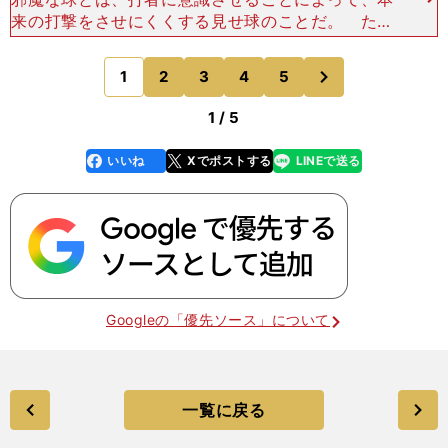
来の打撃をさせにくくする見せ球のことだ。 たと
えば右打者の場合、長距離タイプの一発屋なら、一
般的にアウトコース中心の攻めになる。だが、それ
次
1
2
3
4
5
のページへ
は打者もお見通し
1 / 5
いいね
Xでポストする
LINEで送る
line
faceboo
x
k
Googleの「優先ソース」について
一覧に戻る