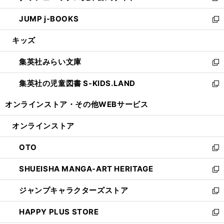
ウ
ン
ウ
し
JUMP j-BOOKS
で
ド
ィ
い
新
開
ウ
ン
ウ
し
キッズ
く
で
ド
ィ
い
開
ウ
ン
ウ
集英社みらい文庫
く
で
ド
ィ
新
開
ウ
ン
し
集英社の児童図書 S-KIDS.LAND
く
で
ド
い
新
開
ウ
ウ
し
オンラインストア・
その他WEBサービス
く
で
ィ
い
開
ン
ウ
オンラインストア
く
ド
ィ
ウ
ン
OTO
で
ド
新
開
ウ
し
SHUEISHA MANGA-ART HERITAGE
く
で
い
新
開
ウ
し
ジャンプキャラクターズストア
く
ィ
い
新
ン
ウ
し
HAPPY PLUS STORE
ド
ィ
い
新
ウ
ン