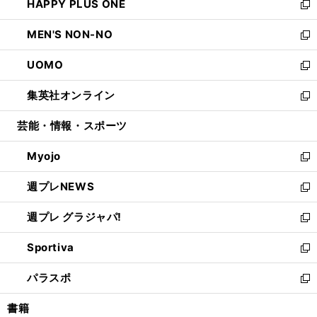
HAPPY PLUS ONE
く
で
ド
ィ
い
新
開
ウ
ン
ウ
し
MEN'S NON-NO
く
で
ド
ィ
い
新
開
ウ
ン
ウ
し
UOMO
く
で
ド
ィ
い
新
開
ウ
ン
ウ
し
集英社オンライン
く
で
ド
ィ
い
新
開
ウ
ン
ウ
し
芸能・情報・スポーツ
く
で
ド
ィ
い
開
ウ
ン
ウ
Myojo
く
で
ド
ィ
新
開
ウ
ン
し
週プレNEWS
く
で
ド
い
新
開
ウ
ウ
し
週プレ グラジャパ!
く
で
ィ
い
新
開
ン
ウ
し
Sportiva
く
ド
ィ
い
新
ウ
ン
ウ
し
パラスポ
で
ド
ィ
い
新
開
ウ
ン
ウ
し
書籍
く
で
ド
ィ
い