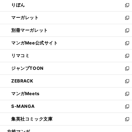
りぼん
く
で
ド
ィ
新
開
ウ
ン
し
マーガレット
く
で
ド
い
新
開
ウ
ウ
し
別冊マーガレット
く
で
ィ
い
新
開
ン
ウ
し
マンガMee公式サイト
く
ド
ィ
い
新
ウ
ン
ウ
し
リマコミ
で
ド
ィ
い
新
開
ウ
ン
ウ
し
ジャンプTOON
く
で
ド
ィ
い
新
開
ウ
ン
ウ
し
ZEBRACK
く
で
ド
ィ
い
新
開
ウ
ン
ウ
し
マンガMeets
く
で
ド
ィ
い
新
開
ウ
ン
ウ
し
S-MANGA
く
で
ド
ィ
い
新
開
ウ
ン
ウ
し
集英社コミック文庫
く
で
ド
ィ
い
新
開
ウ
ン
ウ
し
女性マンガ
く
で