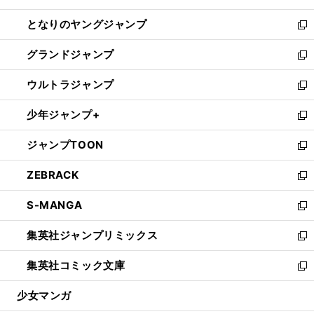
開
ン
ウ
し
となりのヤングジャンプ
く
ド
ィ
い
新
ウ
ン
ウ
し
グランドジャンプ
で
ド
ィ
い
新
開
ウ
ン
ウ
し
ウルトラジャンプ
く
で
ド
ィ
い
新
開
ウ
ン
ウ
し
少年ジャンプ+
く
で
ド
ィ
い
新
開
ウ
ン
ウ
し
ジャンプTOON
く
で
ド
ィ
い
新
開
ウ
ン
ウ
し
ZEBRACK
く
で
ド
ィ
い
新
開
ウ
ン
ウ
し
S-MANGA
く
で
ド
ィ
い
新
開
ウ
ン
ウ
し
集英社ジャンプリミックス
く
で
ド
ィ
い
新
開
ウ
ン
ウ
し
集英社コミック文庫
く
で
ド
ィ
い
新
開
ウ
ン
ウ
し
少女マンガ
く
で
ド
ィ
い
開
ウ
ン
ウ