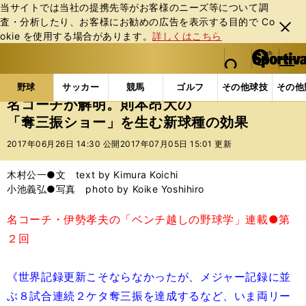
当サイトでは当社の提携先等がお客様のニーズ等について調
査・分析したり、お客様にお勧めの広告を表⽰する⽬的で Co
閉じ
okie を使⽤する場合があります。
詳しくはこちら
る
マイペ
web Sportiva (webスポルティーバ)
検索
メニュ
we
ー
野球の記事一覧
プロ野球
名コーチが解明。則本昂
b
ジ
野球
サッカー
競馬
ゴルフ
その他球技
その他
ス
名コーチが解明。則本昂大の
ポ
「奪三振ショー」を生む新球種の効果
ル
テ
2017年06月26日 14:30 公開
2017年07月05日 15:01 更新
ィ
ー
木村公一●文 text by Kimura Koichi
バ
小池義弘●写真 photo by Koike Yoshihiro
名コーチ・伊勢孝夫の「ベンチ越しの野球学」連載●第
２回
《世界記録更新こそならなかったが、メジャー記録に並
ぶ８試合連続２ケタ奪三振を達成するなど、いま両リー