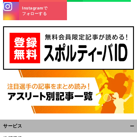
stagra
Instagramで
m
フォローする
サービス
開
く/