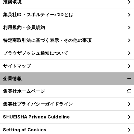
推奨環境
閉
じ
集英社ID・スポルティーバIDとは
る
利用規約・会員規約
昭
」
前
特定商取引法に基づく表示・その他の事項
へ
De
NA
ブラウザプッシュ通知について
サイトマップ
企業情報
開
く/
集英社ホームページ
新
閉
し
じ
集英社プライバシーガイドライン
い
る
ウ
SHUEISHA Privacy Guideline
ィ
ン
Setting of Cookies
ド