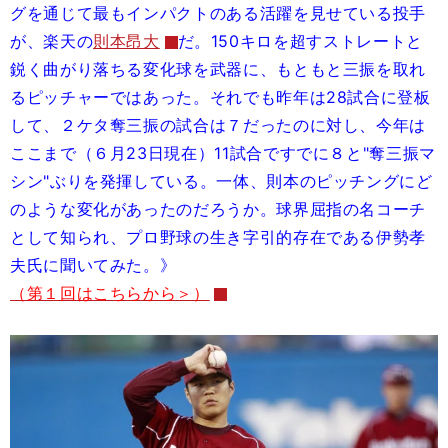
グを通じて最もインパクトのある活躍を見せている投手
が、楽天の
則本昂大
だ。150キロを超すストレートと
鋭く曲がり落ちる変化球を武器に、もともと三振を取れ
るピッチャーではあった。それでも昨年は28試合に登板
して、２ケタ奪三振の試合は７だったのに対し、今年は
ここまで（６月23日現在）11試合ですでに８と"奪三振マ
シン"ぶりを発揮している。一体、則本のピッチングにど
のような変化があったのだろうか。球界屈指の名コーチ
として知られ、プロ野球の生き字引的存在である伊勢孝
夫氏に聞いてみた。》
（第１回はこちらから＞）