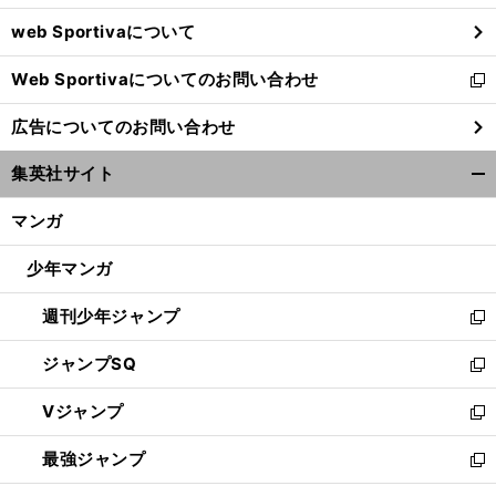
ウ
web Sportivaについて
で
開
Web Sportivaについてのお問い合わせ
く
新
し
広告についてのお問い合わせ
い
ウ
集英社サイト
ィ
開
ン
く/
マンガ
ド
閉
ウ
じ
少年マンガ
で
る
開
週刊少年ジャンプ
く
新
し
ジャンプSQ
い
新
ウ
し
Vジャンプ
ィ
い
新
ン
ウ
し
最強ジャンプ
ド
ィ
い
新
ウ
ン
ウ
し