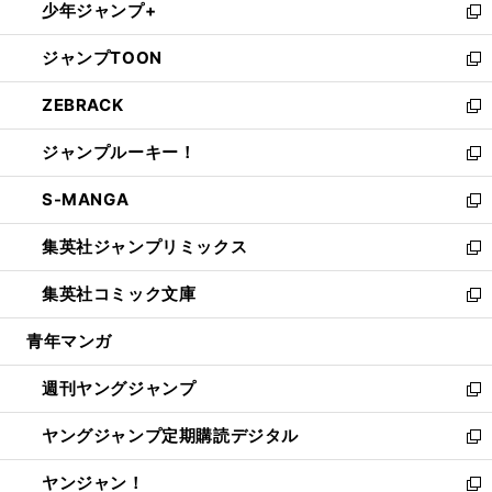
少年ジャンプ+
で
ド
ィ
い
新
開
ウ
ン
ウ
し
ジャンプTOON
く
で
ド
ィ
い
新
開
ウ
ン
ウ
し
ZEBRACK
く
で
ド
ィ
い
新
開
ウ
ン
ウ
し
ジャンプルーキー！
く
で
ド
ィ
い
新
開
ウ
ン
ウ
し
S-MANGA
く
で
ド
ィ
い
新
開
ウ
ン
ウ
し
集英社ジャンプリミックス
く
で
ド
ィ
い
新
開
ウ
ン
ウ
し
集英社コミック文庫
く
で
ド
ィ
い
新
開
ウ
ン
ウ
し
青年マンガ
く
で
ド
ィ
い
開
ウ
ン
ウ
週刊ヤングジャンプ
く
で
ド
ィ
新
開
ウ
ン
し
ヤングジャンプ定期購読デジタル
く
で
ド
い
新
開
ウ
ウ
し
ヤンジャン！
く
で
ィ
い
新