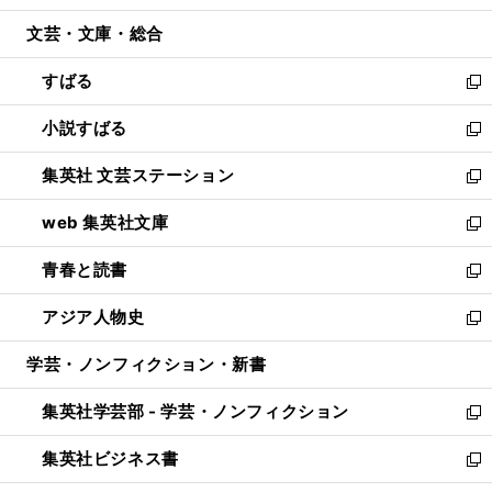
開
ウ
ン
ウ
文芸・文庫・総合
く
で
ド
ィ
開
ウ
ン
すばる
く
で
ド
新
開
ウ
し
小説すばる
く
で
い
新
開
ウ
し
集英社 文芸ステーション
く
ィ
い
新
ン
ウ
し
web 集英社文庫
ド
ィ
い
新
ウ
ン
ウ
し
青春と読書
で
ド
ィ
い
新
開
ウ
ン
ウ
し
アジア人物史
く
で
ド
ィ
い
新
開
ウ
ン
ウ
し
学芸・ノンフィクション・新書
く
で
ド
ィ
い
開
ウ
ン
ウ
集英社学芸部 - 学芸・ノンフィクション
く
で
ド
ィ
新
開
ウ
ン
し
集英社ビジネス書
く
で
ド
い
新
開
ウ
ウ
し