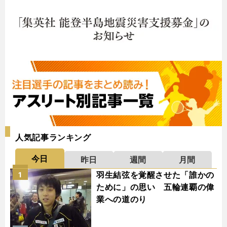
人気記事ランキング
今日
昨日
週間
月間
羽生結弦を覚醒させた「誰かの
1
ために」の思い 五輪連覇の偉
業への道のり