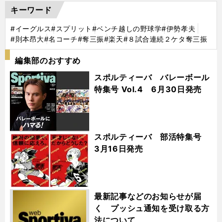
キーワード
#イーグルス
#スプリット
#ベンチ越しの野球学
#伊勢孝夫
#則本昂大
#名コーチ
#奪三振
#楽天
#８試合連続２ケタ奪三振
編集部のおすすめ
スポルティーバ バレーボール
特集号 Vol.4 6月30日発売
スポルティーバ 部活特集号
3月16日発売
最新記事などのお知らせが届
く プッシュ通知を受け取る方
法について