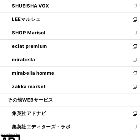
ウ
し
SHUEISHA VOX
で
ド
ィ
い
新
開
ウ
ン
ウ
し
LEEマルシェ
く
で
ド
ィ
い
新
開
ウ
ン
ウ
し
SHOP Marisol
く
で
ド
ィ
い
新
開
ウ
ン
ウ
し
eclat premium
く
で
ド
ィ
い
新
開
ウ
ン
ウ
し
mirabella
く
で
ド
ィ
い
新
開
ウ
ン
ウ
し
mirabella homme
く
で
ド
ィ
い
新
開
ウ
ン
ウ
し
zakka market
く
で
ド
ィ
い
新
開
ウ
ン
ウ
し
その他WEBサービス
く
で
ド
ィ
い
開
ウ
ン
ウ
集英社アドナビ
く
で
ド
ィ
新
開
ウ
ン
し
集英社エディターズ・ラボ
く
で
ド
い
新
開
ウ
ウ
し