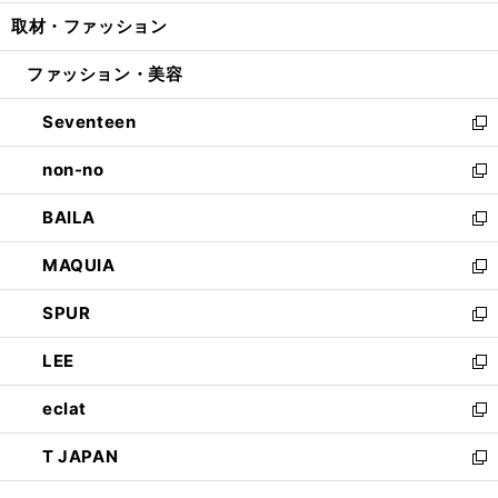
開
ウ
ン
ウ
し
取材・ファッション
く
で
ド
ィ
い
開
ウ
ン
ウ
ファッション・美容
く
で
ド
ィ
開
ウ
ン
Seventeen
く
で
ド
新
開
ウ
し
non-no
く
で
い
新
開
ウ
し
BAILA
く
ィ
い
新
ン
ウ
し
MAQUIA
ド
ィ
い
新
ウ
ン
ウ
し
SPUR
で
ド
ィ
い
新
開
ウ
ン
ウ
し
LEE
く
で
ド
ィ
い
新
開
ウ
ン
ウ
し
eclat
く
で
ド
ィ
い
新
開
ウ
ン
ウ
し
T JAPAN
く
で
ド
ィ
い
新
開
ウ
ン
ウ
し