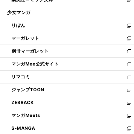
ド
ィ
い
新
開
ウ
ン
ウ
し
少女マンガ
く
で
ド
ィ
い
開
ウ
ン
ウ
りぼん
く
で
ド
ィ
新
開
ウ
ン
し
マーガレット
く
で
ド
い
新
開
ウ
ウ
し
別冊マーガレット
く
で
ィ
い
新
開
ン
ウ
し
マンガMee公式サイト
く
ド
ィ
い
新
ウ
ン
ウ
し
リマコミ
で
ド
ィ
い
新
開
ウ
ン
ウ
し
ジャンプTOON
く
で
ド
ィ
い
新
開
ウ
ン
ウ
し
ZEBRACK
く
で
ド
ィ
い
新
開
ウ
ン
ウ
し
マンガMeets
く
で
ド
ィ
い
新
開
ウ
ン
ウ
し
S-MANGA
く
で
ド
ィ
い
新