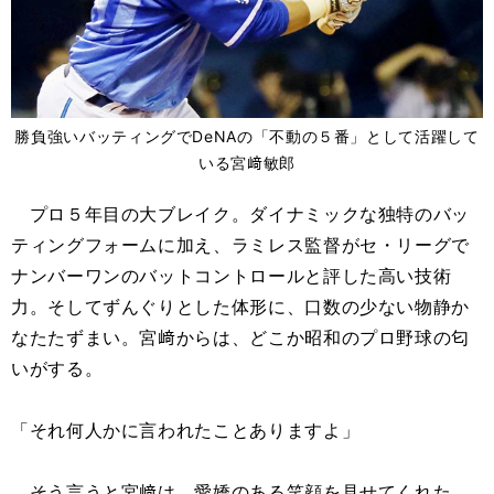
勝負強いバッティングでDeNAの「不動の５番」として活躍して
いる宮﨑敏郎
プロ５年目の大ブレイク。ダイナミックな独特のバッ
ティングフォームに加え、ラミレス監督がセ・リーグで
ナンバーワンのバットコントロールと評した高い技術
力。そしてずんぐりとした体形に、口数の少ない物静か
なたたずまい。宮﨑からは、どこか昭和のプロ野球の匂
いがする。
「それ何人かに言われたことありますよ」
そう言うと宮﨑は、愛嬌のある笑顔を見せてくれた。