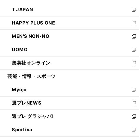
開
ウ
ン
ウ
し
T JAPAN
く
で
ド
ィ
い
新
開
ウ
ン
ウ
し
HAPPY PLUS ONE
く
で
ド
ィ
い
新
開
ウ
ン
ウ
し
MEN'S NON-NO
く
で
ド
ィ
い
新
開
ウ
ン
ウ
し
UOMO
く
で
ド
ィ
い
新
開
ウ
ン
ウ
し
集英社オンライン
く
で
ド
ィ
い
新
開
ウ
ン
ウ
し
芸能・情報・スポーツ
く
で
ド
ィ
い
開
ウ
ン
ウ
Myojo
く
で
ド
ィ
新
開
ウ
ン
し
週プレNEWS
く
で
ド
い
新
開
ウ
ウ
し
週プレ グラジャパ!
く
で
ィ
い
新
開
ン
ウ
し
Sportiva
く
ド
ィ
い
新
ウ
ン
ウ
し