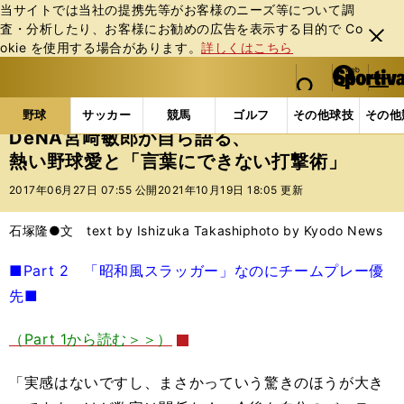
当サイトでは当社の提携先等がお客様のニーズ等について調
査・分析したり、お客様にお勧めの広告を表⽰する⽬的で Co
閉じ
okie を使⽤する場合があります。
詳しくはこちら
る
マイペ
web Sportiva (webスポルティーバ)
検索
メニュ
we
ー
野球の記事一覧
プロ野球
DeNA宮﨑敏郎が自ら語
b
ジ
野球
サッカー
競馬
ゴルフ
その他球技
その他
ス
DeNA宮﨑敏郎が自ら語る、
ポ
熱い野球愛と「言葉にできない打撃術」
ル
テ
2017年06月27日 07:55 公開
2021年10月19日 18:05 更新
ィ
ー
石塚隆●文 text by Ishizuka Takashi
photo by Kyodo News
バ
■Part 2 「昭和風スラッガー」なのにチームプレー優
先■
（Part 1から読む＞＞）
「実感はないですし、まさかっていう驚きのほうが大き