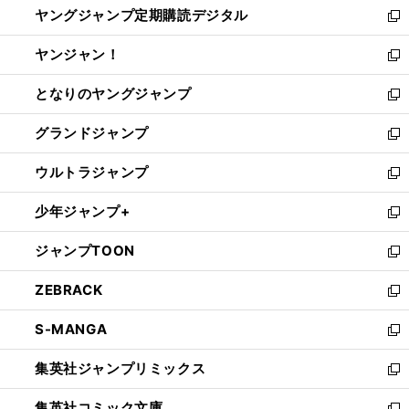
ヤングジャンプ定期購読デジタル
く
で
ド
い
新
開
ウ
ウ
し
ヤンジャン！
く
で
ィ
い
新
開
ン
ウ
し
となりのヤングジャンプ
く
ド
ィ
い
新
ウ
ン
ウ
し
グランドジャンプ
で
ド
ィ
い
新
開
ウ
ン
ウ
し
ウルトラジャンプ
く
で
ド
ィ
い
新
開
ウ
ン
ウ
し
少年ジャンプ+
く
で
ド
ィ
い
新
開
ウ
ン
ウ
し
ジャンプTOON
く
で
ド
ィ
い
新
開
ウ
ン
ウ
し
ZEBRACK
く
で
ド
ィ
い
新
開
ウ
ン
ウ
し
S-MANGA
く
で
ド
ィ
い
新
開
ウ
ン
ウ
し
集英社ジャンプリミックス
く
で
ド
ィ
い
新
開
ウ
ン
ウ
し
集英社コミック文庫
く
で