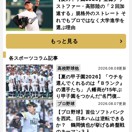
ストファー・高部陸の「２回加
速する」規格外のストレート そ
れでもプロではなく大学進学を
選ぶ理由
もっと見る
各スポーツコラム記事
高校野球他
2026.08.08更新
【夏の甲子園2026】「ウチを
選んでくれるのは『Ｂランク』
の選手たち」 八幡商が15年ぶ
り甲子園をつかんだ"名門復
活"の舞台裏
プロ野球
2026.08.07更新
【プロ野球】首位ソフトバンク
を西武、日本ハムは逆転できる
か？ 鶴岡慎也が挙げる終盤戦
のキーマン３人