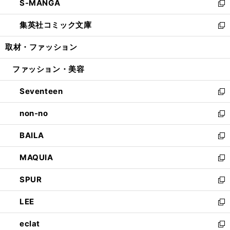
S-MANGA
く
で
ド
ィ
い
新
開
ウ
ン
ウ
し
集英社コミック文庫
く
で
ド
ィ
い
新
開
ウ
ン
ウ
し
取材・ファッション
く
で
ド
ィ
い
開
ウ
ン
ウ
ファッション・美容
く
で
ド
ィ
開
ウ
ン
Seventeen
く
で
ド
新
開
ウ
し
non-no
く
で
い
新
開
ウ
し
BAILA
く
ィ
い
新
ン
ウ
し
MAQUIA
ド
ィ
い
新
ウ
ン
ウ
し
SPUR
で
ド
ィ
い
新
開
ウ
ン
ウ
し
LEE
く
で
ド
ィ
い
新
開
ウ
ン
ウ
し
eclat
く
で
ド
ィ
い
新