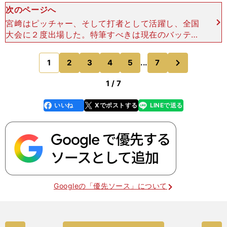
次のページへ
宮﨑はピッチャー、そして打者として活躍し、全国
大会に２度出場した。特筆すべきは現在のバッティ
ングフォームの原型が、すでにこのころでき上がっ
ていたということだ。右軸足にしっかりと力を溜
次
1
2
3
4
5
...
7
のページへ
め、反動をうまく使
1 / 7
いいね
Xでポストする
LINEで送る
line
faceboo
x
k
Googleの「優先ソース」について