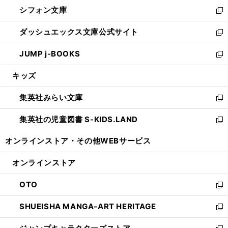
ウ
し
シフォン文庫
く
で
ィ
い
新
開
ン
ウ
し
ダッシュエックス文庫公式サイト
く
ド
ィ
い
新
ウ
ン
ウ
し
JUMP j-BOOKS
で
ド
ィ
い
新
開
ウ
ン
ウ
し
キッズ
く
で
ド
ィ
い
開
ウ
ン
ウ
集英社みらい文庫
く
で
ド
ィ
新
開
ウ
ン
し
集英社の児童図書 S-KIDS.LAND
く
で
ド
い
新
開
ウ
ウ
し
オンラインストア・
その他WEBサービス
く
で
ィ
い
開
ン
ウ
オンラインストア
く
ド
ィ
ウ
ン
OTO
で
ド
新
開
ウ
し
SHUEISHA MANGA-ART HERITAGE
く
で
い
新
開
ウ
し