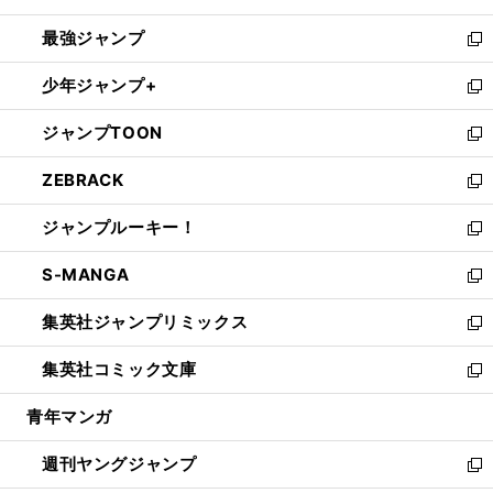
ン
ウ
し
最強ジャンプ
ド
ィ
い
新
ウ
ン
ウ
し
少年ジャンプ+
で
ド
ィ
い
新
開
ウ
ン
ウ
し
ジャンプTOON
く
で
ド
ィ
い
新
開
ウ
ン
ウ
し
ZEBRACK
く
で
ド
ィ
い
新
開
ウ
ン
ウ
し
ジャンプルーキー！
く
で
ド
ィ
い
新
開
ウ
ン
ウ
し
S-MANGA
く
で
ド
ィ
い
新
開
ウ
ン
ウ
し
集英社ジャンプリミックス
く
で
ド
ィ
い
新
開
ウ
ン
ウ
し
集英社コミック文庫
く
で
ド
ィ
い
新
開
ウ
ン
ウ
し
青年マンガ
く
で
ド
ィ
い
開
ウ
ン
ウ
週刊ヤングジャンプ
く
で
ド
ィ
新
開
ウ
ン
し