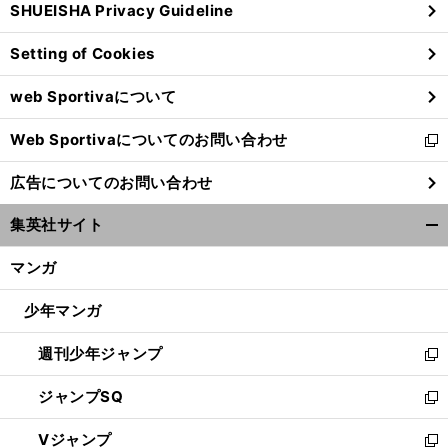
SHUEISHA Privacy Guideline
ィ
ン
Setting of Cookies
ド
ウ
web Sportivaについて
で
開
Web Sportivaについてのお問い合わせ
く
新
し
広告についてのお問い合わせ
い
ウ
集英社サイト
ィ
開
ン
く/
マンガ
ド
閉
ウ
じ
少年マンガ
で
る
開
週刊少年ジャンプ
く
新
し
ジャンプSQ
い
新
ウ
し
Vジャンプ
ィ
い
新