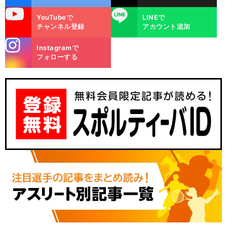
uTube
LINE
YouTubeで
LINEで
チャンネル登録
アカウント追加
stagra
Instagramで
m
フォローする