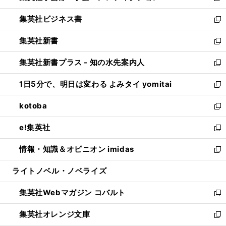
開
ウ
ン
し
集英社ビジネス書
く
で
ド
い
新
開
ウ
ウ
し
集英社新書
く
で
ィ
い
新
開
ン
ウ
し
集英社新書プラス - 知の水先案内人
く
ド
ィ
い
新
ウ
ン
ウ
し
1日5分で、明日は変わる よみタイ yomitai
で
ド
ィ
い
新
開
ウ
ン
ウ
し
kotoba
く
で
ド
ィ
い
新
開
ウ
ン
ウ
し
e!集英社
く
で
ド
ィ
い
新
開
ウ
ン
ウ
し
情報・知識＆オピニオン imidas
く
で
ド
ィ
い
新
開
ウ
ン
ウ
し
ライトノベル・ノベライズ
く
で
ド
ィ
い
開
ウ
ン
ウ
集英社Webマガジン コバルト
く
で
ド
ィ
新
開
ウ
ン
し
集英社オレンジ文庫
く
で
ド
い
新
開
ウ