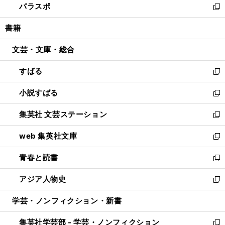
パラスポ
で
ド
ィ
い
新
開
ウ
ン
ウ
し
書籍
く
で
ド
ィ
い
開
ウ
ン
ウ
文芸・文庫・総合
く
で
ド
ィ
開
ウ
ン
すばる
く
で
ド
新
開
ウ
し
小説すばる
く
で
い
新
開
ウ
し
集英社 文芸ステーション
く
ィ
い
新
ン
ウ
し
web 集英社文庫
ド
ィ
い
新
ウ
ン
ウ
し
青春と読書
で
ド
ィ
い
新
開
ウ
ン
ウ
し
アジア人物史
く
で
ド
ィ
い
新
開
ウ
ン
ウ
し
学芸・ノンフィクション・新書
く
で
ド
ィ
い
開
ウ
ン
ウ
集英社学芸部 - 学芸・ノンフィクション
く
で
ド
ィ
新