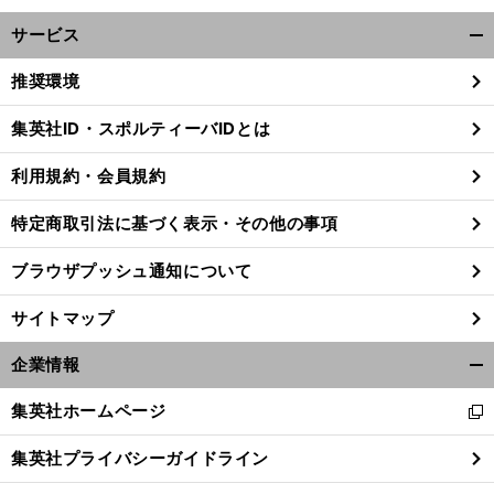
サービス
開
く/
推奨環境
閉
じ
集英社ID・スポルティーバIDとは
る
。
奪
」
利用規約・会員規約
前
へ
特定商取引法に基づく表示・その他の事項
ブラウザプッシュ通知について
サイトマップ
企業情報
開
く/
集英社ホームページ
新
閉
し
じ
集英社プライバシーガイドライン
い
る
ウ