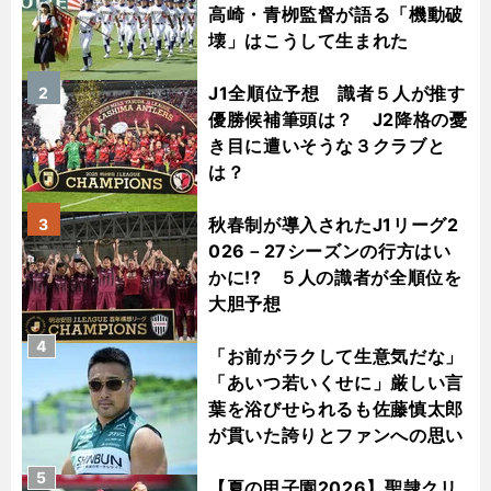
高崎・青栁監督が語る「機動破
壊」はこうして生まれた
J1全順位予想 識者５人が推す
2
優勝候補筆頭は？ J2降格の憂
き目に遭いそうな３クラブと
は？
秋春制が導入されたJ1リーグ2
3
026－27シーズンの行方はい
かに!? ５人の識者が全順位を
大胆予想
4
「お前がラクして生意気だな」
「あいつ若いくせに」厳しい言
葉を浴びせられるも佐藤慎太郎
が貫いた誇りとファンへの思い
5
【夏の甲子園2026】聖隷クリ