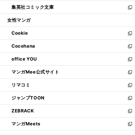
開
ウ
ン
ウ
し
集英社コミック文庫
く
で
ド
ィ
い
新
開
ウ
ン
ウ
し
女性マンガ
く
で
ド
ィ
い
開
ウ
ン
ウ
Cookie
く
で
ド
ィ
新
開
ウ
ン
し
Cocohana
く
で
ド
い
新
開
ウ
ウ
し
office YOU
く
で
ィ
い
新
開
ン
ウ
し
マンガMee公式サイト
く
ド
ィ
い
新
ウ
ン
ウ
し
リマコミ
で
ド
ィ
い
新
開
ウ
ン
ウ
し
ジャンプTOON
く
で
ド
ィ
い
新
開
ウ
ン
ウ
し
ZEBRACK
く
で
ド
ィ
い
新
開
ウ
ン
ウ
し
マンガMeets
く
で
ド
ィ
い
新
開
ウ
ン
ウ
し