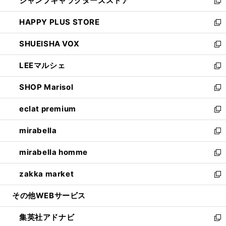
ジャンプキャラクターズストア
く
ィ
い
新
ン
ウ
し
HAPPY PLUS STORE
ド
ィ
い
新
ウ
ン
ウ
し
SHUEISHA VOX
で
ド
ィ
い
新
開
ウ
ン
ウ
し
LEEマルシェ
く
で
ド
ィ
い
新
開
ウ
ン
ウ
し
SHOP Marisol
く
で
ド
ィ
い
新
開
ウ
ン
ウ
し
eclat premium
く
で
ド
ィ
い
新
開
ウ
ン
ウ
し
mirabella
く
で
ド
ィ
い
新
開
ウ
ン
ウ
し
mirabella homme
く
で
ド
ィ
い
新
開
ウ
ン
ウ
し
zakka market
く
で
ド
ィ
い
新
開
ウ
ン
ウ
し
その他WEBサービス
く
で
ド
ィ
い
開
ウ
ン
ウ
集英社アドナビ
く
で
ド
ィ
新