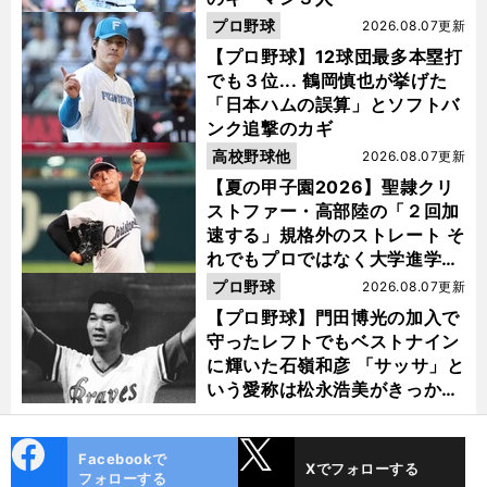
プロ野球
2026.08.07更新
【プロ野球】12球団最多本塁打
でも３位... 鶴岡慎也が挙げた
「日本ハムの誤算」とソフトバ
ンク追撃のカギ
高校野球他
2026.08.07更新
【夏の甲子園2026】聖隷クリ
ストファー・高部陸の「２回加
速する」規格外のストレート そ
れでもプロではなく大学進学を
選ぶ理由
プロ野球
2026.08.07更新
【プロ野球】門田博光の加入で
守ったレフトでもベストナイン
に輝いた石嶺和彦 「サッサ」と
いう愛称は松永浩美がきっか
け？
cebo
X
Facebookで
Xでフォローする
ok
フォローする