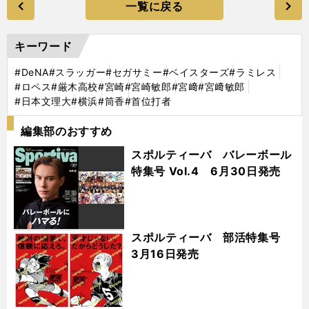
一覧に戻る
キーワード
#DeNA
#スラッガー
#セガサミー
#ベイスターズ
#ラミレス
#ロペス
#厳木高校
#宮崎
#宮崎敏郎
#宮﨑
#宮﨑敏郎
#日本文理大
#横浜
#筒香
#首位打者
編集部のおすすめ
スポルティーバ バレーボール
特集号 Vol.4 6月30日発売
スポルティーバ 部活特集号
3月16日発売