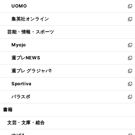
ン
ウ
し
UOMO
く
で
ド
ィ
い
新
開
ウ
ン
ウ
し
集英社オンライン
く
で
ド
ィ
い
新
開
ウ
ン
ウ
し
芸能・情報・スポーツ
く
で
ド
ィ
い
開
ウ
ン
ウ
Myojo
く
で
ド
ィ
新
開
ウ
ン
し
週プレNEWS
く
で
ド
い
新
開
ウ
ウ
し
週プレ グラジャパ!
く
で
ィ
い
新
開
ン
ウ
し
Sportiva
く
ド
ィ
い
新
ウ
ン
ウ
し
パラスポ
で
ド
ィ
い
新
開
ウ
ン
ウ
し
書籍
く
で
ド
ィ
い
開
ウ
ン
ウ
文芸・文庫・総合
く
で
ド
ィ
開
ウ
ン