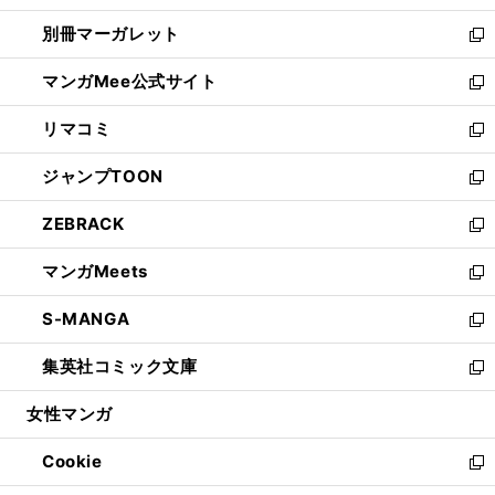
開
ウ
ウ
し
別冊マーガレット
く
で
ィ
い
新
開
ン
ウ
し
マンガMee公式サイト
く
ド
ィ
い
新
ウ
ン
ウ
し
リマコミ
で
ド
ィ
い
新
開
ウ
ン
ウ
し
ジャンプTOON
く
で
ド
ィ
い
新
開
ウ
ン
ウ
し
ZEBRACK
く
で
ド
ィ
い
新
開
ウ
ン
ウ
し
マンガMeets
く
で
ド
ィ
い
新
開
ウ
ン
ウ
し
S-MANGA
く
で
ド
ィ
い
新
開
ウ
ン
ウ
し
集英社コミック文庫
く
で
ド
ィ
い
新
開
ウ
ン
ウ
し
女性マンガ
く
で
ド
ィ
い
開
ウ
ン
ウ
Cookie
く
で
ド
ィ
新
開
ウ
ン
し