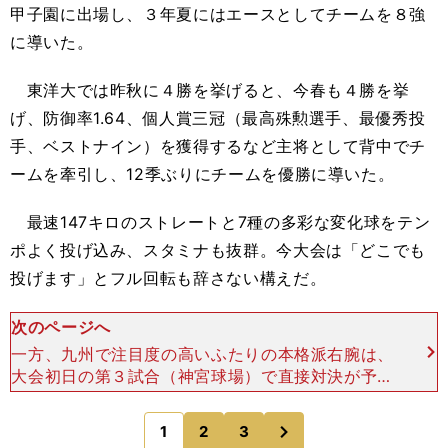
甲子園に出場し、３年夏にはエースとしてチームを８強
に導いた。
東洋大では昨秋に４勝を挙げると、今春も４勝を挙
げ
、
防御率
1.64
、個人賞三冠（最高殊勲選手、最優秀投
手、ベストナイン）
を獲得するなど
主将として背中でチ
ームを牽引し、
12
季ぶりにチームを優勝に導いた。
最速
147
キロのストレートと
7
種の多彩な変化球をテン
ポよく投げ込み、スタミナも抜群。今大会は「どこでも
投げます」とフル回転も辞さない構えだ。
次のページへ
一方、九州で注目度の高いふたりの本格派右腕は、
大会初日の第３試合（神宮球場）で直接対決が予想
される。 日本文理大のケムナはアメリカ合衆国ハ
ワイ州出身で４歳の時に来日。宮崎県立日南高時代
次
1
2
3
のページへ
までは目立った