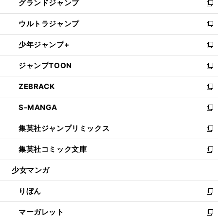
グランドジャンプ
で
ド
ィ
い
新
開
ウ
ン
ウ
し
ウルトラジャンプ
く
で
ド
ィ
い
新
開
ウ
ン
ウ
し
少年ジャンプ+
く
で
ド
ィ
い
新
開
ウ
ン
ウ
し
ジャンプTOON
く
で
ド
ィ
い
新
開
ウ
ン
ウ
し
ZEBRACK
く
で
ド
ィ
い
新
開
ウ
ン
ウ
し
S-MANGA
く
で
ド
ィ
い
新
開
ウ
ン
ウ
し
集英社ジャンプリミックス
く
で
ド
ィ
い
新
開
ウ
ン
ウ
し
集英社コミック文庫
く
で
ド
ィ
い
新
開
ウ
ン
ウ
し
少女マンガ
く
で
ド
ィ
い
開
ウ
ン
ウ
りぼん
く
で
ド
ィ
新
開
ウ
ン
し
マーガレット
く
で
ド
い
新