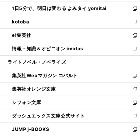
ウ
ン
ウ
し
1日5分で、明日は変わる よみタイ yomitai
で
ド
ィ
い
新
開
ウ
ン
ウ
し
kotoba
く
で
ド
ィ
い
新
開
ウ
ン
ウ
し
e!集英社
く
で
ド
ィ
い
新
開
ウ
ン
ウ
し
情報・知識＆オピニオン imidas
く
で
ド
ィ
い
新
開
ウ
ン
ウ
し
ライトノベル・ノベライズ
く
で
ド
ィ
い
開
ウ
ン
ウ
集英社Webマガジン コバルト
く
で
ド
ィ
新
開
ウ
ン
し
集英社オレンジ文庫
く
で
ド
い
新
開
ウ
ウ
し
シフォン文庫
く
で
ィ
い
新
開
ン
ウ
し
ダッシュエックス文庫公式サイト
く
ド
ィ
い
新
ウ
ン
ウ
し
JUMP j-BOOKS
で
ド
ィ
い
新
開
ウ
ン
ウ
し