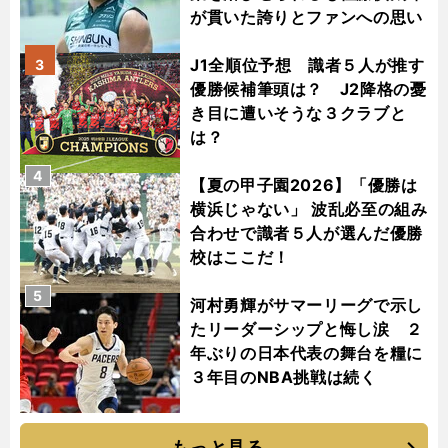
が貫いた誇りとファンへの思い
J1全順位予想 識者５人が推す
3
優勝候補筆頭は？ J2降格の憂
き目に遭いそうな３クラブと
は？
4
【夏の甲子園2026】「優勝は
横浜じゃない」 波乱必至の組み
合わせで識者５人が選んだ優勝
校はここだ！
5
河村勇輝がサマーリーグで示し
たリーダーシップと悔し涙 ２
年ぶりの日本代表の舞台を糧に
３年目のNBA挑戦は続く
もっと見る