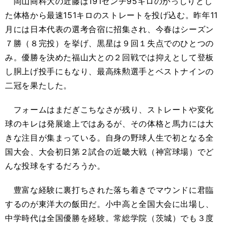
岡山商科大の近藤は
191
センチ
95
キロのがっしりとし
た体格から最速
151
キロのストレートを投げ込む。昨年
11
月には日本代表の選考合宿に招集され、今春はシーズン
７勝（８完投）を挙げ、黒星は９回１失点でのひとつの
み。優勝を決めた福山大との２回戦では抑えとして登板
し胴上げ投手にもなり、最高殊勲選手とベストナインの
二冠を果たした。
フォームはまだぎこちなさが残り、ストレートや変化
球のキレは発展途上ではあるが、その体格と馬力には大
きな注目が集まっている。自身の野球人生で初となる全
国大会、大会初日第２試合の近畿大戦（神宮球場）でど
んな投球をするだろうか。
豊富な経験に裏打ちされた落ち着きでマウンドに君臨
するのが東洋大の飯田
だ
。小中高と全国大会に出場し、
中学時代は全国優勝を経験。常総学院（茨城）でも３度