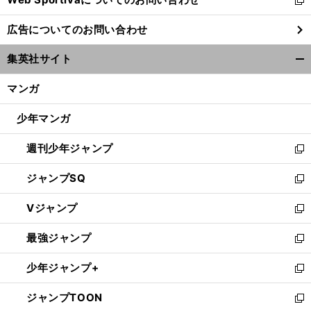
新
し
広告についてのお問い合わせ
い
ウ
集英社サイト
ィ
開
ン
く/
マンガ
ド
閉
ウ
じ
少年マンガ
で
る
開
週刊少年ジャンプ
く
新
し
ジャンプSQ
い
新
ウ
し
Vジャンプ
ィ
い
新
ン
ウ
し
最強ジャンプ
ド
ィ
い
新
ウ
ン
ウ
し
少年ジャンプ+
で
ド
ィ
い
新
開
ウ
ン
ウ
し
ジャンプTOON
く
で
ド
ィ
い
新