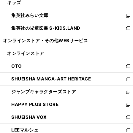
キッズ
く
で
ド
ィ
い
開
ウ
ン
ウ
集英社みらい文庫
く
で
ド
ィ
新
開
ウ
ン
し
集英社の児童図書 S-KIDS.LAND
く
で
ド
い
新
開
ウ
ウ
し
オンラインストア・
その他WEBサービス
く
で
ィ
い
開
ン
ウ
オンラインストア
く
ド
ィ
ウ
ン
OTO
で
ド
新
開
ウ
し
SHUEISHA MANGA-ART HERITAGE
く
で
い
新
開
ウ
し
ジャンプキャラクターズストア
く
ィ
い
新
ン
ウ
し
HAPPY PLUS STORE
ド
ィ
い
新
ウ
ン
ウ
し
SHUEISHA VOX
で
ド
ィ
い
新
開
ウ
ン
ウ
し
LEEマルシェ
く
で
ド
ィ
い
新