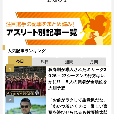
人気記事ランキング
今日
昨日
週間
月間
秋春制が導入されたJ1リーグ2
1
026－27シーズンの行方はい
かに!? ５人の識者が全順位を
大胆予想
「お前がラクして生意気だな」
2
「あいつ若いくせに」厳しい言
葉を浴びせられるも佐藤慎太郎