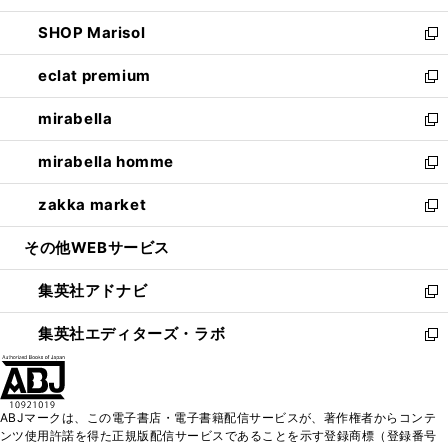
開
ウ
ン
ウ
し
SHOP Marisol
く
で
ド
ィ
い
新
開
ウ
ン
ウ
し
eclat premium
く
で
ド
ィ
い
新
開
ウ
ン
ウ
し
mirabella
く
で
ド
ィ
い
新
開
ウ
ン
ウ
し
mirabella homme
く
で
ド
ィ
い
新
開
ウ
ン
ウ
し
zakka market
く
で
ド
ィ
い
新
開
ウ
ン
ウ
し
その他WEBサービス
く
で
ド
ィ
い
開
ウ
ン
ウ
集英社アドナビ
く
で
ド
ィ
新
開
ウ
ン
し
集英社エディターズ・ラボ
く
で
ド
い
新
開
ウ
ウ
し
く
で
ィ
い
開
ン
ウ
ABJマークは、この電子書店・電子書籍配信サービスが、著作権者からコンテ
く
ド
ィ
ンツ使用許諾を得た正規版配信サービスであることを示す登録商標（登録番号
ウ
ン