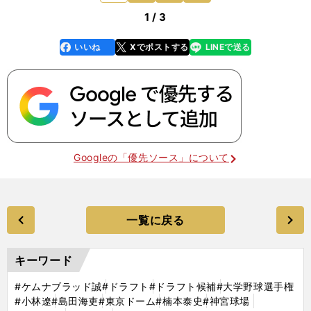
1 / 3
いいね
Xでポストする
LINEで送る
line
faceboo
x
k
Googleの「優先ソース」について
一覧に戻る
キーワード
#ケムナブラッド誠
#ドラフト
#ドラフト候補
#大学野球選手権
#小林遼
#島田海吏
#東京ドーム
#楠本泰史
#神宮球場