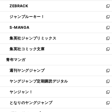
開
ウ
ン
ウ
し
ZEBRACK
く
で
ド
ィ
い
新
開
ウ
ン
ウ
し
ジャンプルーキー！
く
で
ド
ィ
い
新
開
ウ
ン
ウ
し
S-MANGA
く
で
ド
ィ
い
新
開
ウ
ン
ウ
し
集英社ジャンプリミックス
く
で
ド
ィ
い
新
開
ウ
ン
ウ
し
集英社コミック文庫
く
で
ド
ィ
い
新
開
ウ
ン
ウ
し
青年マンガ
く
で
ド
ィ
い
開
ウ
ン
ウ
週刊ヤングジャンプ
く
で
ド
ィ
新
開
ウ
ン
し
ヤングジャンプ定期購読デジタル
く
で
ド
い
新
開
ウ
ウ
し
ヤンジャン！
く
で
ィ
い
新
開
ン
ウ
し
となりのヤングジャンプ
く
ド
ィ
い
新
ウ
ン
ウ
し