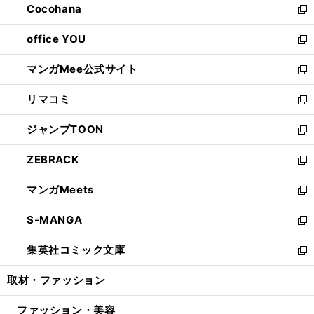
Cocohana
く
で
ド
い
新
開
ウ
ウ
し
office YOU
く
で
ィ
い
新
開
ン
ウ
し
マンガMee公式サイト
く
ド
ィ
い
新
ウ
ン
ウ
し
リマコミ
で
ド
ィ
い
新
開
ウ
ン
ウ
し
ジャンプTOON
く
で
ド
ィ
い
新
開
ウ
ン
ウ
し
ZEBRACK
く
で
ド
ィ
い
新
開
ウ
ン
ウ
し
マンガMeets
く
で
ド
ィ
い
新
開
ウ
ン
ウ
し
S-MANGA
く
で
ド
ィ
い
新
開
ウ
ン
ウ
し
集英社コミック文庫
く
で
ド
ィ
い
新
開
ウ
ン
ウ
し
取材・ファッション
く
で
ド
ィ
い
開
ウ
ン
ウ
ファッション・美容
く
で
ド
ィ