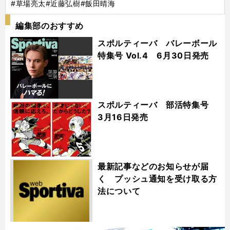
#草場亮太
#近藤弘樹
#飯田晴海
編集部のおすすめ
スポルティーバ バレーボール
特集号 Vol.4 6月30日発売
スポルティーバ 部活特集号
3月16日発売
最新記事などのお知らせが届
く プッシュ通知を受け取る方
法について