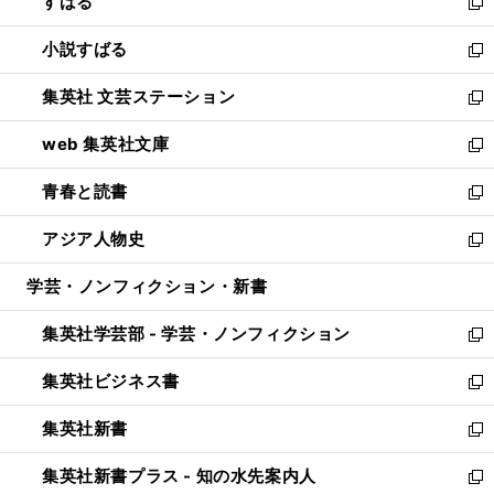
すばる
く
で
ド
新
開
ウ
し
小説すばる
く
で
い
新
開
ウ
し
集英社 文芸ステーション
く
ィ
い
新
ン
ウ
し
web 集英社文庫
ド
ィ
い
新
ウ
ン
ウ
し
青春と読書
で
ド
ィ
い
新
開
ウ
ン
ウ
し
アジア人物史
く
で
ド
ィ
い
新
開
ウ
ン
ウ
し
学芸・ノンフィクション・新書
く
で
ド
ィ
い
開
ウ
ン
ウ
集英社学芸部 - 学芸・ノンフィクション
く
で
ド
ィ
新
開
ウ
ン
し
集英社ビジネス書
く
で
ド
い
新
開
ウ
ウ
し
集英社新書
く
で
ィ
い
新
開
ン
ウ
し
集英社新書プラス - 知の水先案内人
く
ド
ィ
い
新