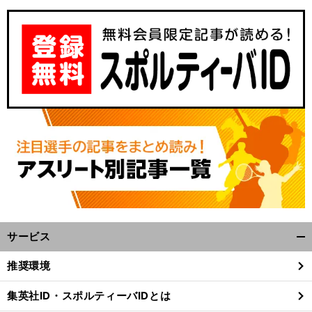
サービス
開
く/
推奨環境
閉
じ
集英社ID・スポルティーバIDとは
る