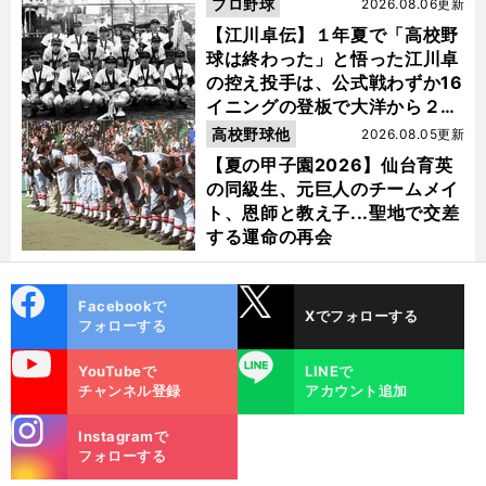
プロ野球
2026.08.06更新
【江川卓伝】１年夏で「高校野
球は終わった」と悟った江川卓
の控え投手は、公式戦わずか16
イニングの登板で大洋から２位
指名を受けた
高校野球他
2026.08.05更新
【夏の甲子園2026】仙台育英
の同級生、元巨人のチームメイ
ト、恩師と教え子...聖地で交差
する運命の再会
cebo
X
Facebookで
Xでフォローする
ok
フォローする
uTube
LINE
YouTubeで
LINEで
チャンネル登録
アカウント追加
stagra
Instagramで
m
フォローする