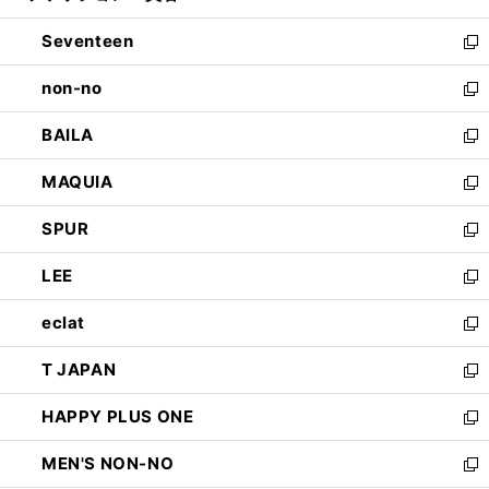
開
ウ
ン
Seventeen
く
で
ド
新
開
ウ
し
non-no
く
で
い
新
開
ウ
し
BAILA
く
ィ
い
新
ン
ウ
し
MAQUIA
ド
ィ
い
新
ウ
ン
ウ
し
SPUR
で
ド
ィ
い
新
開
ウ
ン
ウ
し
LEE
く
で
ド
ィ
い
新
開
ウ
ン
ウ
し
eclat
く
で
ド
ィ
い
新
開
ウ
ン
ウ
し
T JAPAN
く
で
ド
ィ
い
新
開
ウ
ン
ウ
し
HAPPY PLUS ONE
く
で
ド
ィ
い
新
開
ウ
ン
ウ
し
MEN'S NON-NO
く
で
ド
ィ
い
新
開
ウ