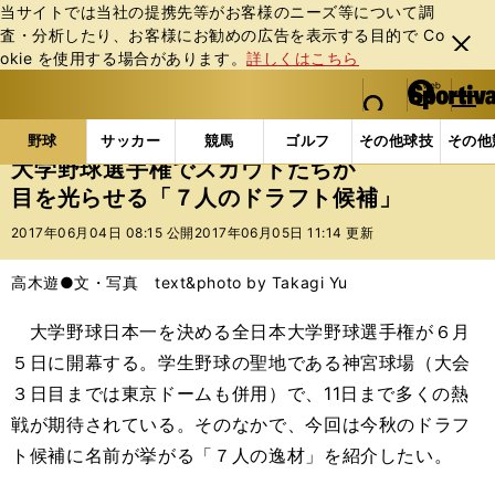
当サイトでは当社の提携先等がお客様のニーズ等について調
査・分析したり、お客様にお勧めの広告を表⽰する⽬的で Co
閉じ
okie を使⽤する場合があります。
詳しくはこちら
る
マイペ
web Sportiva (webスポルティーバ)
検索
メニュ
we
ー
野球の記事一覧
プロ野球
大学野球選手権でスカウ
b
ジ
野球
サッカー
競馬
ゴルフ
その他球技
その他
ス
大学野球選手権でスカウトたちが
ポ
目を光らせる「７人のドラフト候補」
ル
テ
2017年06月04日 08:15 公開
2017年06月05日 11:14 更新
ィ
ー
高木遊●文・写真 text&photo by Takagi Yu
バ
大学野球日本一を決める全日本大学野球選手権が６月
５日に開幕する。学生野球の聖地である神宮球場（大会
３日目までは東京ドームも併用）で、11日まで多くの熱
戦が期待されている。そのなかで、今回は今秋のドラフ
ト候補に名前が挙がる「７人の逸材」を紹介したい。