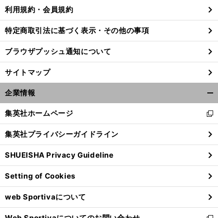
利用規約・会員規約
特定商取引法に基づく表示・その他の事項
。
前
田
康
ヨ
グ「
チ
ブラウザプッシュ通知について
へ
サイトマップ
企業情報
開
く/
集英社ホームページ
新
閉
し
じ
集英社プライバシーガイドライン
い
る
ウ
SHUEISHA Privacy Guideline
ィ
ン
Setting of Cookies
ド
ウ
web Sportivaについて
で
開
Web Sportivaについてのお問い合わせ
く