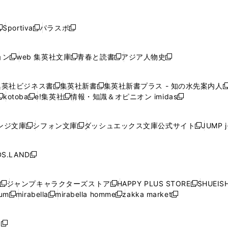
し
し
し
し
し
ン
ン
ン
ン
開
開
開
開
開
い
い
い
い
い
ド
ド
ド
ド
く
く
く
く
く
ウ
ウ
ウ
ウ
ウ
ウ
ウ
ウ
ウ
Sportiva
パラスポ
新
新
ィ
ィ
ィ
ィ
ィ
で
で
で
で
し
し
し
ン
ン
ン
ン
ン
開
開
開
開
い
い
い
ド
ド
ド
ド
ド
ョン
web 集英社文庫
青春と読書
アジア人物史
く
く
く
く
新
新
新
新
ウ
ウ
ウ
ウ
ウ
ウ
ウ
ウ
し
し
し
し
ィ
ィ
ィ
で
で
で
で
で
い
い
い
い
ン
ン
ン
集英社ビジネス書
集英社新書
集英社新書プラス - 知の水先案内人
開
開
開
開
開
新
新
新
ウ
ウ
ウ
ウ
ド
ド
ド
kotoba
e!集英社
情報・知識＆オピニオン imidas
く
く
く
く
く
新
し
新
し
新
ィ
ィ
ィ
ィ
ウ
ウ
ウ
し
し
い
し
い
し
ン
ン
ン
ン
で
で
で
い
い
ウ
い
ウ
い
ド
ド
ド
ド
ンジ文庫
シフォン文庫
ダッシュエックス文庫公式サイト
JUMP 
開
開
開
新
新
新
ウ
ウ
ィ
ウ
ィ
ウ
ウ
ウ
ウ
ウ
く
く
く
し
し
し
ィ
ィ
ン
ィ
ン
ィ
で
で
で
で
い
い
い
ン
ン
ド
ン
ド
ン
S.LAND
開
開
開
開
新
ウ
ウ
ウ
ド
ド
ウ
ド
ウ
ド
く
く
く
く
し
ィ
ィ
ィ
ウ
ウ
で
ウ
で
ウ
い
ン
ン
ン
ジャンプキャラクターズストア
HAPPY PLUS STORE
SHUEIS
で
で
開
で
開
で
新
新
新
ウ
ド
ド
ド
ium
mirabella
mirabella homme
zakka market
開
開
く
開
く
開
し
新
新
新
し
新
し
ィ
ウ
ウ
ウ
く
く
く
く
い
し
し
い
し
し
い
ン
で
で
で
ウ
い
い
ウ
い
い
ウ
ド
ボ
開
開
開
新