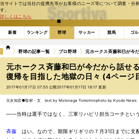
当サイトでは当社の提携先等がお客様のニーズ等について調査・分析し
web Sportiva (webスポルティーバ)
す。
詳しくはこちら
新着
ランキング
野球
サッカー
競馬
ゴル
we
野球の記事一覧
プロ野球
元ホークス斉藤和巳が今
b
ス
元ホークス斉藤和巳が今だから話せ
ポ
ル
復帰を目指した地獄の日々 (4ページ
テ
2017年01月17日 07:55 公開
2017年01月17日 18:17 更新
ィ
ー
バ
元永知宏●取材・文 text by Motonaga Tomohiro
photo by Kyodo N
――当時は選手ではなく、三軍リハビリ担当コーチとい
斉藤
はい。なので、期限ギリギリの７月31日までに支