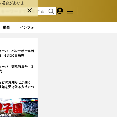
る場合がありま
マイペ
閉じ
検索
メニュ
ー
る
す
ジ
る
動画
インフォ
ィーバ バレーボール特
.4 6月30日発売
ィーバ 部活特集号 3
売
などのお知らせが届く
通知を受け取る方法につ