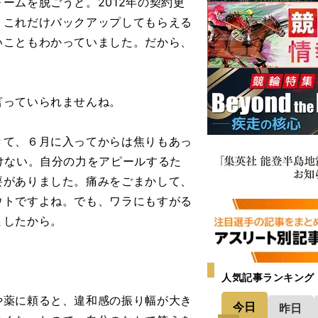
ームを脱ごうと。2012年の契約更
。これだけバックアップしてもらえる
いこともわかっていました。だから、
言っていられませんね。
て、６月に入ってからは焦りもあっ
けない。自分の力をアピールするた
要がありました。痛みをごまかして、
ウトですよね。でも、ワラにもすがる
ましたから。
人気記事ランキング
薬に頼ると、違和感の振り幅が大き
今日
昨日