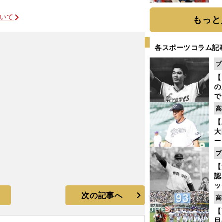
糧
は
ついて
もっと
各スポーツコラム記
プ
【
の
で
い
高
サ
【
浩
大
ー
腕
プ
塁
【
ら
認
ッ
次の記事へ
投
高
に
【
ご
目