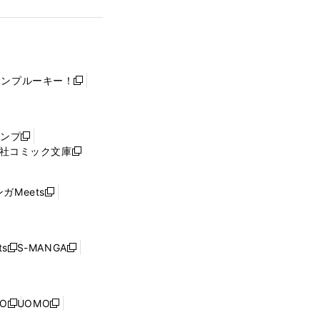
ャンプルーキー！
新
し
い
ウ
ャンプ
新
ィ
社コミック文庫
し
新
ン
い
し
ド
ウ
い
ウ
ガMeets
新
ィ
ウ
で
し
ン
ィ
開
い
ド
ン
く
ウ
ウ
ド
s
S-MANGA
新
新
ィ
で
ウ
し
し
ン
開
で
い
い
ド
く
開
ウ
ウ
ウ
NO
UOMO
く
新
新
ィ
ィ
で