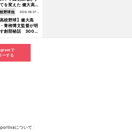
てを変えた 健大高
・青栁監督が語る
校野球他
2026.08.07更
機動破壊」はこうし
高校野球】健大高
新
生まれた
・青栁博文監督が明
す創部秘話 300万
の借金、涙の10年間
経てたどり着いた甲
園
agramで
ローする
Sportivaについて