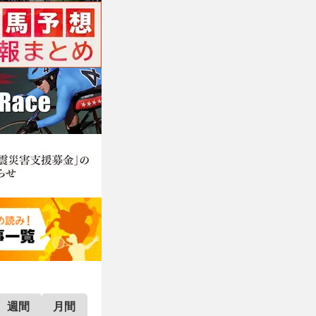
週間
月間