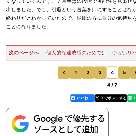
くなっていくんです。７月半ばの段階で可能性を見出せ
出しました。でも、引退という言葉を口にすることはな
終わりだとわかっていたので。球団の方に自分の気持ちを
ことになりました。
次のページへ
個人的な達成感のためでは、つらいリ
い――今振り返って、６年間もリハビリを続けられたの
斉藤 またチームのためになりたいという思い。一軍で
じゃないかという気持ちだ
1
2
3
4
5
のページへ
のページへ
前
4 / 7
いいね
Xでポストする
line
faceboo
x
k