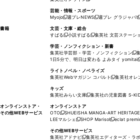
し
新
し
し
し
ン
ィ
ン
ン
開
で
開
で
い
し
い
い
い
ド
ン
ド
ド
芸能・情報・スポーツ
く
開
く
開
ウ
い
ウ
ウ
ウ
ウ
ド
ウ
ウ
Myojo
週プレNEWS
週プレ グラジャパ!
く
く
新
新
新
ィ
ウ
ィ
ィ
ィ
で
ウ
で
で
し
し
ン
ィ
ン
ン
ン
書籍
文芸・文庫・総合
開
で
開
開
い
い
ド
ン
ド
ド
ド
すばる
小説すばる
集英社 文芸ステーシ
く
開
く
く
新
新
ウ
ウ
ウ
ド
ウ
ウ
ウ
く
し
し
ィ
ィ
学芸・ノンフィクション・新書
で
ウ
で
で
で
い
い
ン
ン
集英社学芸部 - 学芸・ノンフィクション
開
で
開
開
開
新
ウ
ウ
ド
ド
1日5分で、明日は変わる よみタイ yomitai
く
開
く
く
く
し
新
ィ
ィ
ウ
ウ
く
い
ン
ン
ライトノベル・ノベライズ
で
で
ウ
ド
ド
集英社Webマガジン コバルト
集英社オレ
開
開
新
ィ
ウ
ウ
く
く
し
ン
キッズ
で
で
い
ド
集英社みらい文庫
集英社の児童図書 S-KID
開
開
新
ウ
ウ
く
く
し
ィ
オンラインストア・
オンラインストア
で
い
ン
その他WEBサービス
OTO
SHUEISHA MANGA-ART HERITAGE
開
新
ウ
ド
LEEマルシェ
SHOP Marisol
eclat prem
く
し
新
新
ィ
ウ
い
し
し
ン
その他WEBサービス
で
ウ
い
い
ド
集英社アドナビ
集英社エディターズ・ラ
開
新