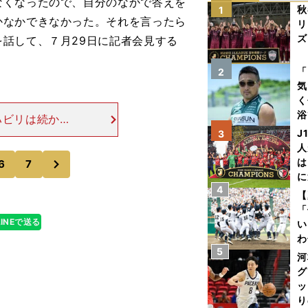
なくなったので、自分のなかで答えを
秋
1
かなかできなかった。それを言ったら
リ
ズ
話して、７月29日に記者会見する
を
「
2
気
く
浴
ハビリは続かな
太
はなぜですか。
J
3
ァ
人
戦力になれるん
次
は
6
7
に
4
と
【
「
LINEで送る
い
わ
5
だ
河
グ
ッ
り