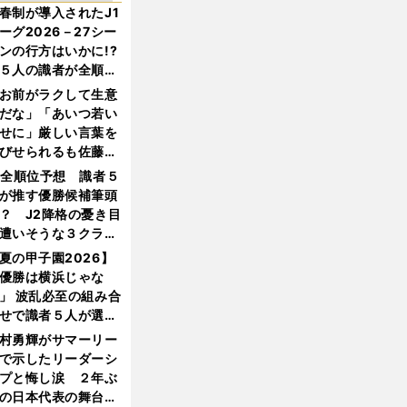
春制が導入されたJ1
ーグ2026－27シー
ンの行方はいかに!?
５人の識者が全順位
大胆予想
お前がラクして生意
だな」「あいつ若い
せに」厳しい言葉を
びせられるも佐藤慎
郎が貫いた誇りとフ
1全順位予想 識者５
ンへの思い
が推す優勝候補筆頭
？ J2降格の憂き目
遭いそうな３クラブ
は？
夏の甲子園2026】
優勝は横浜じゃな
」 波乱必至の組み合
せで識者５人が選ん
優勝校はここだ！
村勇輝がサマーリー
で示したリーダーシ
プと悔し涙 ２年ぶ
の日本代表の舞台を