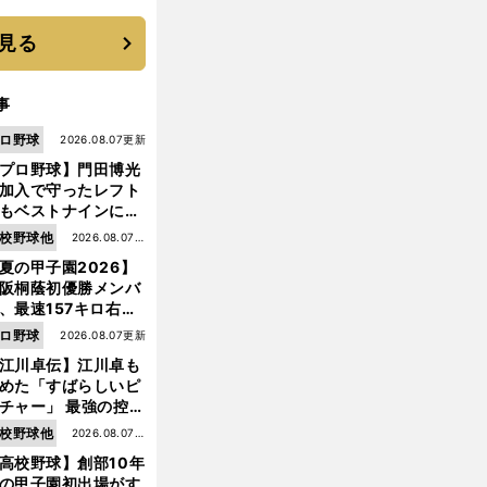
に３年目のNBA挑戦
続く
見る
事
ロ野球
2026.08.07更新
プロ野球】門田博光
加入で守ったレフト
もベストナインに輝
た石嶺和彦 「サッ
校野球他
2026.08.07更
」という愛称は松永
夏の甲子園2026】
新
美がきっかけ？
阪桐蔭初優勝メンバ
、最速157キロ右
、平成初完封＆初本
前
ロ野球
2026.08.07更新
へ
打... 指揮官たちの知
江川卓伝】江川卓も
れざる現役時代
めた「すばらしいピ
チャー」 最強の控え
手・大橋康延はいか
校野球他
2026.08.07更
して高校３年間を過
高校野球】創部10年
新
したのか
の甲子園初出場がす