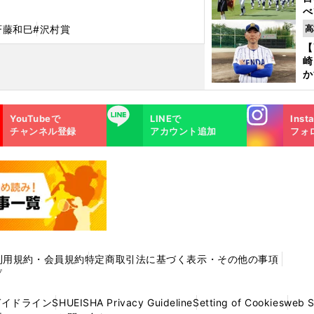
べ
崎
斉藤和巳
#沢村賞
高
「
【
て
崎
か
円
を
Instagra
LINE
子
YouTubeで
LINEで
Inst
m
チャンネル登録
アカウント追加
フォ
利用規約・会員規約
特定商取引法に基づく表示・その他の事項
プ
ガイドライン
SHUEISHA Privacy Guideline
Setting of Cookies
web 