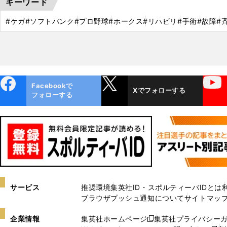
キーワード
#ケガ
#ソフトバンク
#プロ野球
#ホークス
#リハビリ
#手術
#故障
#
ebo
X
YouTube
Facebookで
Xでフォローする
ok
フォローする
サービス
推奨環境
集英社ID・スポルティーバIDとは
ブラウザプッシュ通知について
サイトマッ
企業情報
集英社ホームページ
集英社プライバシー
新