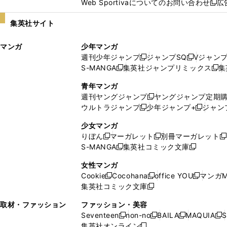
Web Sportivaについてのお問い合わせ
広
し
新
い
し
集英社サイト
ウ
い
ィ
ウ
マンガ
少年マンガ
ン
ィ
週刊少年ジャンプ
ジャンプSQ
Vジャン
ド
ン
新
新
S-MANGA
集英社ジャンプリミックス
集
ウ
ド
新
し
し
新
で
ウ
し
い
い
し
青年マンガ
開
で
い
ウ
ウ
い
週刊ヤングジャンプ
ヤングジャンプ定期
新
く
開
ウ
ィ
ィ
ウ
ウルトラジャンプ
少年ジャンプ+
ジャン
新
し
新
く
ィ
ン
ン
ィ
し
い
し
ン
ド
ド
ン
少女マンガ
い
ウ
い
ド
ウ
ウ
ド
りぼん
マーガレット
別冊マーガレット
新
新
新
ウ
ィ
ウ
ウ
で
で
ウ
S-MANGA
集英社コミック文庫
し
新
し
新
ィ
ン
ィ
で
開
開
で
い
し
い
し
ン
ド
ン
女性マンガ
開
く
く
開
ウ
い
ウ
い
ド
ウ
ド
Cookie
Cocohana
office YOU
マンガM
く
く
新
新
新
ィ
ウ
ィ
ウ
ウ
で
ウ
集英社コミック文庫
し
新
し
し
ン
ィ
ン
ィ
で
開
で
い
し
い
い
ド
ン
ド
ン
取材・ファッション
ファッション・美容
開
く
開
ウ
い
ウ
ウ
ウ
ド
ウ
ド
Seventeen
non-no
BAILA
MAQUIA
S
く
く
新
新
新
新
ィ
ウ
ィ
ィ
で
ウ
で
ウ
集英社オンライン