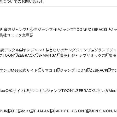
告についてのお問い合わせ
プ
最強ジャンプ
少年ジャンプ+
ジャンプTOON
ZEBRACK
ジ
新
新
新
新
新
英社コミック文庫
し
新
し
し
し
し
い
い
し
い
い
い
ウ
ウ
い
ウ
ウ
ウ
購読デジタル
ヤンジャン！
となりのヤングジャンプ
グランドジ
新
新
新
ィ
ィ
ウ
ィ
ィ
ィ
プTOON
ZEBRACK
S-MANGA
集英社ジャンプリミックス
集英
新
し
新
し
新
し
新
ン
ン
ィ
ン
ン
ン
し
い
し
い
し
い
し
ド
ド
ン
ド
ド
ド
い
ウ
い
ウ
い
ウ
い
ウ
ウ
ド
ウ
ウ
ウ
マンガMee公式サイト
リマコミ
ジャンプTOON
ZEBRACK
マン
新
新
新
新
ウ
ィ
ウ
ィ
ウ
ィ
ウ
で
で
ウ
で
で
で
し
し
し
し
し
ィ
ン
ィ
ン
ィ
ン
ィ
開
開
で
開
開
開
い
い
い
い
い
ン
ド
ン
ド
ン
ド
ン
く
く
開
く
く
く
ウ
ウ
ウ
ウ
ウ
ド
ウ
ド
ウ
ド
ウ
ド
ee公式サイト
リマコミ
ジャンプTOON
ZEBRACK
マンガMeet
く
新
新
新
新
ィ
ィ
ィ
ィ
ィ
ウ
で
ウ
で
ウ
で
ウ
し
し
し
し
ン
ン
ン
ン
ン
で
開
で
開
で
開
で
い
い
い
い
ド
ド
ド
ド
ド
開
く
開
く
開
く
開
ウ
ウ
ウ
ウ
ウ
ウ
ウ
ウ
ウ
PUR
LEE
eclat
T JAPAN
HAPPY PLUS ONE
MEN'S NON-
く
く
く
く
新
新
新
新
新
ィ
ィ
ィ
ィ
で
で
で
で
で