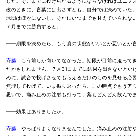
した。そこまでに投げられるようにならなければユニフォ
改のときに、言葉には出さずとも、自分では決めていた
球団はほかにないし、それにいつまでも甘えていられな
７月までに勝負すると。
――期限を決めたら、もう肩の状態がいいとか悪いとか
斉藤
もう前しか向いてなかった。期限が目前に迫ってき
たかもしれません。７月31日までに結果を出さないとい
めに、試合で投げさせてもらえるだけのものを見せる必
無理して投げて。いま振り返ったら、この時点でもうア
思いで、痛み止めの注射も打って、薬もどんどん飲んで
――効果はありましたか。
斉藤
やっぱりよくなりませんでした。痛み止めの注射や