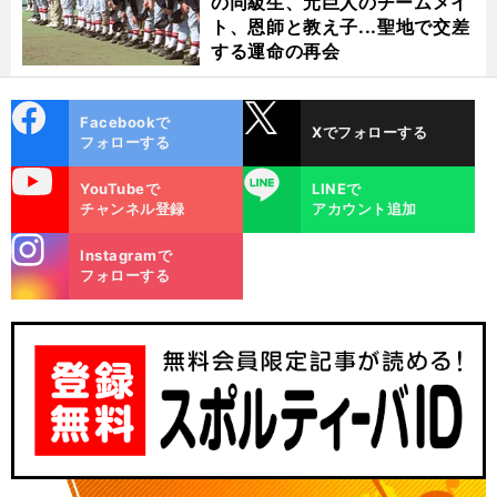
の同級生、元巨人のチームメイ
ト、恩師と教え子...聖地で交差
する運命の再会
cebo
X
Facebookで
Xでフォローする
ok
フォローする
uTube
LINE
YouTubeで
LINEで
チャンネル登録
アカウント追加
stagra
Instagramで
m
フォローする