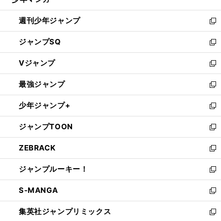
で
る
開
週刊少年ジャンプ
く
新
し
ジャンプSQ
い
新
ウ
し
Vジャンプ
ィ
い
新
ン
ウ
し
最強ジャンプ
ド
ィ
い
新
ウ
ン
ウ
し
少年ジャンプ+
で
ド
ィ
い
新
開
ウ
ン
ウ
し
ジャンプTOON
く
で
ド
ィ
い
新
開
ウ
ン
ウ
し
ZEBRACK
く
で
ド
ィ
い
新
開
ウ
ン
ウ
し
ジャンプルーキー！
く
で
ド
ィ
い
新
開
ウ
ン
ウ
し
S-MANGA
く
で
ド
ィ
い
新
開
ウ
ン
ウ
し
集英社ジャンプリミックス
く
で
ド
ィ
い
新