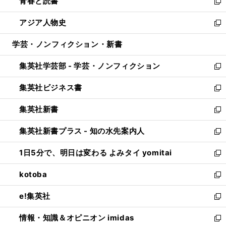
青春と読書
で
ド
ィ
い
新
開
ウ
ン
ウ
し
アジア人物史
く
で
ド
ィ
い
新
開
ウ
ン
ウ
し
学芸・ノンフィクション・新書
く
で
ド
ィ
い
開
ウ
ン
ウ
集英社学芸部 - 学芸・ノンフィクション
く
で
ド
ィ
新
開
ウ
ン
し
集英社ビジネス書
く
で
ド
い
新
開
ウ
ウ
し
集英社新書
く
で
ィ
い
新
開
ン
ウ
し
集英社新書プラス - 知の水先案内人
く
ド
ィ
い
新
ウ
ン
ウ
し
1日5分で、明日は変わる よみタイ yomitai
で
ド
ィ
い
新
開
ウ
ン
ウ
し
kotoba
く
で
ド
ィ
い
新
開
ウ
ン
ウ
し
e!集英社
く
で
ド
ィ
い
新
開
ウ
ン
ウ
し
情報・知識＆オピニオン imidas
く
で
ド
ィ
い
新