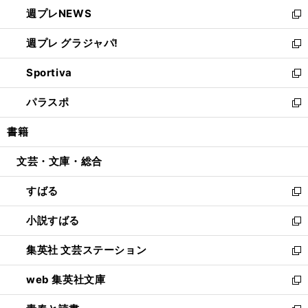
ン
し
週プレNEWS
く
で
ド
い
新
開
ウ
ウ
し
週プレ グラジャパ!
く
で
ィ
い
新
開
ン
ウ
し
Sportiva
く
ド
ィ
い
新
ウ
ン
ウ
し
パラスポ
で
ド
ィ
い
新
開
ウ
ン
ウ
し
書籍
く
で
ド
ィ
い
開
ウ
ン
ウ
文芸・文庫・総合
く
で
ド
ィ
開
ウ
ン
すばる
く
で
ド
新
開
ウ
し
小説すばる
く
で
い
新
開
ウ
し
集英社 文芸ステーション
く
ィ
い
新
ン
ウ
し
web 集英社文庫
ド
ィ
い
新
ウ
ン
ウ
し