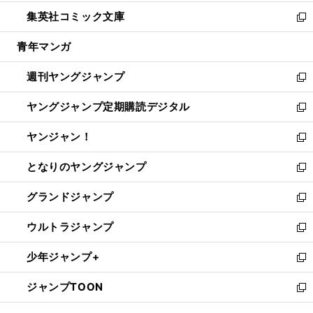
開
ウ
ン
ウ
し
集英社コミック文庫
く
で
ド
ィ
い
新
開
ウ
ン
ウ
し
青年マンガ
く
で
ド
ィ
い
開
ウ
ン
ウ
週刊ヤングジャンプ
く
で
ド
ィ
新
開
ウ
ン
し
ヤングジャンプ定期購読デジタル
く
で
ド
い
新
開
ウ
ウ
し
ヤンジャン！
く
で
ィ
い
新
開
ン
ウ
し
となりのヤングジャンプ
く
ド
ィ
い
新
ウ
ン
ウ
し
グランドジャンプ
で
ド
ィ
い
新
開
ウ
ン
ウ
し
ウルトラジャンプ
く
で
ド
ィ
い
新
開
ウ
ン
ウ
し
少年ジャンプ+
く
で
ド
ィ
い
新
開
ウ
ン
ウ
し
ジャンプTOON
く
で
ド
ィ
い
新
開
ウ
ン
ウ
し