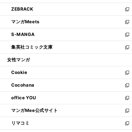
開
ウ
ン
ウ
し
ZEBRACK
く
で
ド
ィ
い
新
開
ウ
ン
ウ
し
マンガMeets
く
で
ド
ィ
い
新
開
ウ
ン
ウ
し
S-MANGA
く
で
ド
ィ
い
新
開
ウ
ン
ウ
し
集英社コミック文庫
く
で
ド
ィ
い
新
開
ウ
ン
ウ
し
女性マンガ
く
で
ド
ィ
い
開
ウ
ン
ウ
Cookie
く
で
ド
ィ
新
開
ウ
ン
し
Cocohana
く
で
ド
い
新
開
ウ
ウ
し
office YOU
く
で
ィ
い
新
開
ン
ウ
し
マンガMee公式サイト
く
ド
ィ
い
新
ウ
ン
ウ
し
リマコミ
で
ド
ィ
い
新
開
ウ
ン
ウ
し