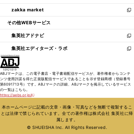
開
ウ
ン
ウ
し
zakka market
く
で
ド
ィ
い
新
開
ウ
ン
ウ
し
その他WEBサービス
く
で
ド
ィ
い
開
ウ
ン
ウ
集英社アドナビ
く
で
ド
ィ
新
開
ウ
ン
し
集英社エディターズ・ラボ
く
で
ド
い
新
開
ウ
ウ
し
く
で
ィ
い
開
ン
ウ
ABJマークは、この電子書店・電子書籍配信サービスが、著作権者からコンテ
く
ド
ィ
ンツ使用許諾を得た正規版配信サービスであることを示す登録商標（登録番号
ウ
ン
第6091713号）です。ABJマークの詳細、ABJマークを掲示しているサービス
で
ド
の一覧はこちら。
開
ウ
https://aebs.or.jp/
新
く
で
し
い
開
本ホームページに記載の文章・画像・写真などを無断で複製するこ
ウ
く
とは法律で禁じられています。全ての著作権は株式会社 集英社に帰
ィ
属します。
ン
ド
© SHUEISHA Inc. All Rights Reserved.
ウ
で