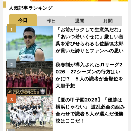
人気記事ランキング
今日
昨日
週間
月間
「お前がラクして生意気だな」
1
「あいつ若いくせに」厳しい言
葉を浴びせられるも佐藤慎太郎
が貫いた誇りとファンへの思い
秋春制が導入されたJ1リーグ2
2
026－27シーズンの行方はい
かに!? ５人の識者が全順位を
大胆予想
【夏の甲子園2026】「優勝は
3
横浜じゃない」 波乱必至の組み
合わせで識者５人が選んだ優勝
校はここだ！