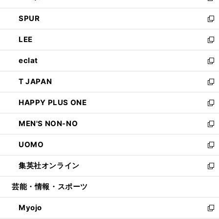
ウ
ン
ウ
し
SPUR
で
ド
ィ
い
新
開
ウ
ン
ウ
し
LEE
く
で
ド
ィ
い
新
開
ウ
ン
ウ
し
eclat
く
で
ド
ィ
い
新
開
ウ
ン
ウ
し
T JAPAN
く
で
ド
ィ
い
新
開
ウ
ン
ウ
し
HAPPY PLUS ONE
く
で
ド
ィ
い
新
開
ウ
ン
ウ
し
MEN'S NON-NO
く
で
ド
ィ
い
新
開
ウ
ン
ウ
し
UOMO
く
で
ド
ィ
い
新
開
ウ
ン
ウ
し
集英社オンライン
く
で
ド
ィ
い
新
開
ウ
ン
ウ
し
芸能・情報・スポーツ
く
で
ド
ィ
い
開
ウ
ン
ウ
Myojo
く
で
ド
ィ
新
開
ウ