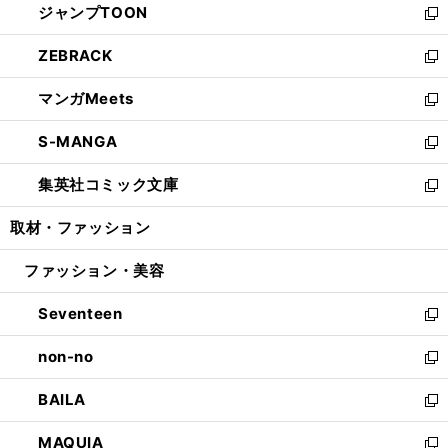
ジャンプTOON
く
で
ド
ィ
い
新
開
ウ
ン
ウ
し
ZEBRACK
く
で
ド
ィ
い
新
開
ウ
ン
ウ
し
マンガMeets
く
で
ド
ィ
い
新
開
ウ
ン
ウ
し
S-MANGA
く
で
ド
ィ
い
新
開
ウ
ン
ウ
し
集英社コミック文庫
く
で
ド
ィ
い
新
開
ウ
ン
ウ
し
取材・ファッション
く
で
ド
ィ
い
開
ウ
ン
ウ
ファッション・美容
く
で
ド
ィ
開
ウ
ン
Seventeen
く
で
ド
新
開
ウ
し
non-no
く
で
い
新
開
ウ
し
BAILA
く
ィ
い
新
ン
ウ
し
MAQUIA
ド
ィ
い
新