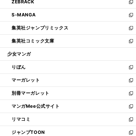
ZEBRACK
く
で
ド
ィ
い
新
開
ウ
ン
ウ
し
S-MANGA
く
で
ド
ィ
い
新
開
ウ
ン
ウ
し
集英社ジャンプリミックス
く
で
ド
ィ
い
新
開
ウ
ン
ウ
し
集英社コミック文庫
く
で
ド
ィ
い
新
開
ウ
ン
ウ
し
少女マンガ
く
で
ド
ィ
い
開
ウ
ン
ウ
りぼん
く
で
ド
ィ
新
開
ウ
ン
し
マーガレット
く
で
ド
い
新
開
ウ
ウ
し
別冊マーガレット
く
で
ィ
い
新
開
ン
ウ
し
マンガMee公式サイト
く
ド
ィ
い
新
ウ
ン
ウ
し
リマコミ
で
ド
ィ
い
新
開
ウ
ン
ウ
し
ジャンプTOON
く
で
ド
ィ
い
新