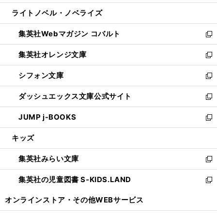
開
ウ
ン
ウ
し
ライトノベル・ノベライズ
く
で
ド
ィ
い
開
ウ
ン
ウ
集英社Webマガジン コバルト
く
で
ド
ィ
新
開
ウ
ン
し
集英社オレンジ文庫
く
で
ド
い
新
開
ウ
ウ
し
シフォン文庫
く
で
ィ
い
新
開
ン
ウ
し
ダッシュエックス文庫公式サイト
く
ド
ィ
い
新
ウ
ン
ウ
し
JUMP j-BOOKS
で
ド
ィ
い
新
開
ウ
ン
ウ
し
キッズ
く
で
ド
ィ
い
開
ウ
ン
ウ
集英社みらい文庫
く
で
ド
ィ
新
開
ウ
ン
し
集英社の児童図書 S-KIDS.LAND
く
で
ド
い
新
開
ウ
ウ
し
オンラインストア・
その他WEBサービス
く
で
ィ
い
開
ン
ウ