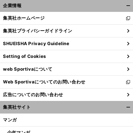
、
高
・
」
前
企業情報
へ
開
く/
集英社ホームページ
新
閉
し
じ
集英社プライバシーガイドライン
い
る
ウ
SHUEISHA Privacy Guideline
ィ
ン
Setting of Cookies
ド
ウ
web Sportivaについて
で
開
Web Sportivaについてのお問い合わせ
く
新
し
広告についてのお問い合わせ
い
ウ
集英社サイト
ィ
開
ン
く/
マンガ
ド
閉
ウ
じ
少年マンガ