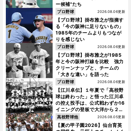
ー候補"たち
プロ野球
2026.08.06更新
【プロ野球】掛布雅之が指摘す
る「今の阪神に足りないもの」
1985年のチームよりもつなが
りを感じない
プロ野球
2026.08.06更新
【プロ野球】掛布雅之が1985
年と今の阪神打線を比較 強力
クリーンナップと、チームの
「大きな違い」を語った
プロ野球
2026.08.06更新
【江川卓伝】１年夏で「高校野
球は終わった」と悟った江川卓
の控え投手は、公式戦わずか16
イニングの登板で大洋から２位
指名を受けた
高校野球他
2026.08.05更新
【夏の甲子園2026】仙台育英