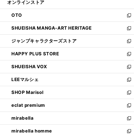
オンラインストア
く
ド
ィ
ウ
ン
OTO
で
ド
新
開
ウ
し
SHUEISHA MANGA-ART HERITAGE
く
で
い
新
開
ウ
し
ジャンプキャラクターズストア
く
ィ
い
新
ン
ウ
し
HAPPY PLUS STORE
ド
ィ
い
新
ウ
ン
ウ
し
SHUEISHA VOX
で
ド
ィ
い
新
開
ウ
ン
ウ
し
LEEマルシェ
く
で
ド
ィ
い
新
開
ウ
ン
ウ
し
SHOP Marisol
く
で
ド
ィ
い
新
開
ウ
ン
ウ
し
eclat premium
く
で
ド
ィ
い
新
開
ウ
ン
ウ
し
mirabella
く
で
ド
ィ
い
新
開
ウ
ン
ウ
し
mirabella homme
く
で
ド
ィ
い
新