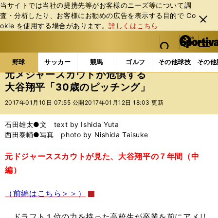
当サイトでは当社の提携先等がお客様のニーズ等について調
査・分析したり、お客様にお勧めの広告を表⽰する⽬的で Co
閉じ
okie を使⽤する場合があります。
詳しくはこちら
る
マイペ
web Sportiva (webスポルティーバ)
検索
メニュ
we
ー
野球の記事一覧
プロ野球
元メジャースカウトが危惧
b
ジ
野球
サッカー
競馬
ゴルフ
その他球技
その他
ス
元メジャースカウトが危惧する
ポ
大谷翔平「30歳のピッチング」
ル
テ
2017年01月10日 07:55 公開
2017年01月12日 18:03 更新
ィ
ー
石田雄太●文 text by Ishida Yuta
バ
西田泰輔●写真 photo by Nishida Taisuke
元ドジャーススカウトが見た、大谷翔平の７年間（中
編）
（前編はこちら＞＞）
ドラフト１位の力を持った高校生が卒業を前にアメリ