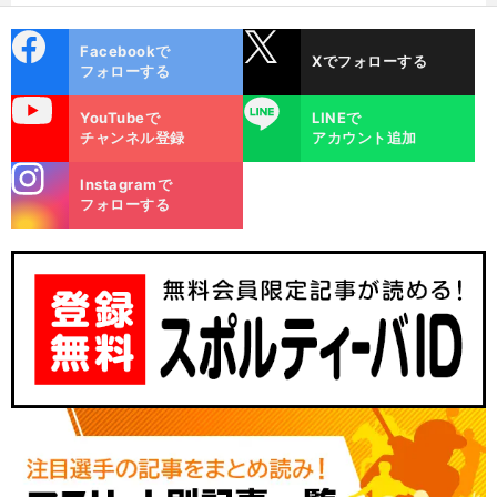
け？
cebo
X
Facebookで
Xでフォローする
ok
フォローする
uTube
LINE
YouTubeで
LINEで
チャンネル登録
アカウント追加
stagra
Instagramで
m
フォローする