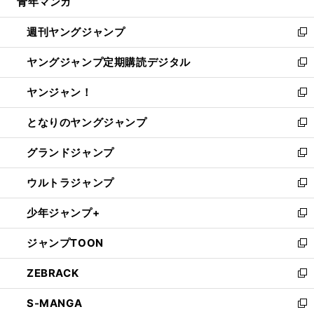
青年マンガ
く
で
ド
ィ
い
開
ウ
ン
ウ
週刊ヤングジャンプ
く
で
ド
ィ
新
開
ウ
ン
し
ヤングジャンプ定期購読デジタル
く
で
ド
い
新
開
ウ
ウ
し
ヤンジャン！
く
で
ィ
い
新
開
ン
ウ
し
となりのヤングジャンプ
く
ド
ィ
い
新
ウ
ン
ウ
し
グランドジャンプ
で
ド
ィ
い
新
開
ウ
ン
ウ
し
ウルトラジャンプ
く
で
ド
ィ
い
新
開
ウ
ン
ウ
し
少年ジャンプ+
く
で
ド
ィ
い
新
開
ウ
ン
ウ
し
ジャンプTOON
く
で
ド
ィ
い
新
開
ウ
ン
ウ
し
ZEBRACK
く
で
ド
ィ
い
新
開
ウ
ン
ウ
し
S-MANGA
く
で
ド
ィ
い
新