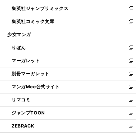
開
ウ
ン
ウ
し
集英社ジャンプリミックス
く
で
ド
ィ
い
新
開
ウ
ン
ウ
し
集英社コミック文庫
く
で
ド
ィ
い
新
開
ウ
ン
ウ
し
少女マンガ
く
で
ド
ィ
い
開
ウ
ン
ウ
りぼん
く
で
ド
ィ
新
開
ウ
ン
し
マーガレット
く
で
ド
い
新
開
ウ
ウ
し
別冊マーガレット
く
で
ィ
い
新
開
ン
ウ
し
マンガMee公式サイト
く
ド
ィ
い
新
ウ
ン
ウ
し
リマコミ
で
ド
ィ
い
新
開
ウ
ン
ウ
し
ジャンプTOON
く
で
ド
ィ
い
新
開
ウ
ン
ウ
し
ZEBRACK
く
で
ド
ィ
い
新
開
ウ
ン
ウ
し