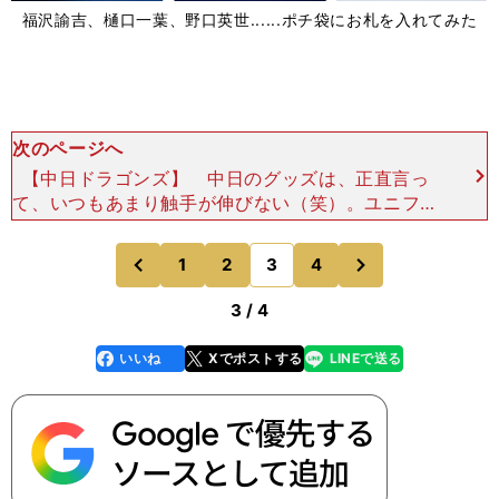
福沢諭吉、樋口一葉、野口英世......ポチ袋にお札を入れてみた
次のページへ
【中日ドラゴンズ】 中日のグッズは、正直言っ
て、いつもあまり触手が伸びない（笑）。ユニフォ
ームやバッグ、応援グッズなど、アイテム自体に意
外性のあるものもないし、デザインも旧態依然とし
次
1
2
3
4
のページへ
のページへ
たものばかり。
前
3 / 4
いいね
Xでポストする
LINEで送る
line
faceboo
x
k