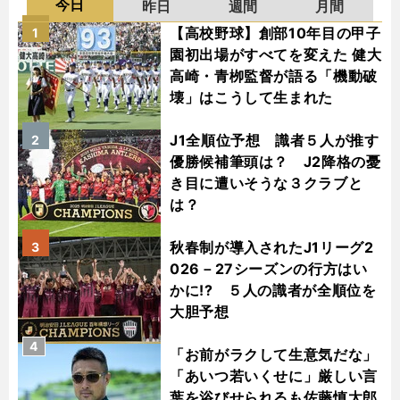
今日
昨日
週間
月間
【高校野球】創部10年目の甲子
1
園初出場がすべてを変えた 健大
高崎・青栁監督が語る「機動破
壊」はこうして生まれた
J1全順位予想 識者５人が推す
2
優勝候補筆頭は？ J2降格の憂
き目に遭いそうな３クラブと
は？
秋春制が導入されたJ1リーグ2
3
026－27シーズンの行方はい
かに!? ５人の識者が全順位を
大胆予想
4
「お前がラクして生意気だな」
「あいつ若いくせに」厳しい言
葉を浴びせられるも佐藤慎太郎