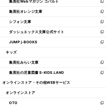
集英社Webマガジン コバルト
く
で
ド
ィ
新
開
ウ
ン
し
集英社オレンジ文庫
く
で
ド
い
新
開
ウ
ウ
し
シフォン文庫
く
で
ィ
い
新
開
ン
ウ
し
ダッシュエックス文庫公式サイト
く
ド
ィ
い
新
ウ
ン
ウ
し
JUMP j-BOOKS
で
ド
ィ
い
新
開
ウ
ン
ウ
し
キッズ
く
で
ド
ィ
い
開
ウ
ン
ウ
集英社みらい文庫
く
で
ド
ィ
新
開
ウ
ン
し
集英社の児童図書 S-KIDS.LAND
く
で
ド
い
新
開
ウ
ウ
し
オンラインストア・
その他WEBサービス
く
で
ィ
い
開
ン
ウ
オンラインストア
く
ド
ィ
ウ
ン
OTO
で
ド
新