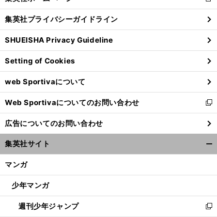
新
閉
し
じ
集英社プライバシーガイドライン
い
る
ウ
SHUEISHA Privacy Guideline
ィ
ン
Setting of Cookies
ド
ウ
web Sportivaについて
で
開
Web Sportivaについてのお問い合わせ
く
新
し
広告についてのお問い合わせ
い
ウ
集英社サイト
ィ
開
ン
く/
マンガ
ド
閉
ウ
じ
少年マンガ
で
る
開
週刊少年ジャンプ
く
新