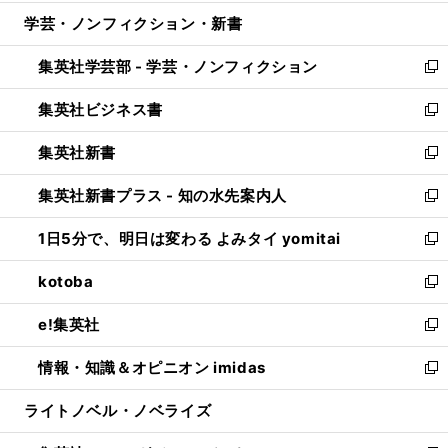
開
ウ
ン
ウ
し
学芸・ノンフィクション・新書
く
で
ド
ィ
い
開
ウ
ン
ウ
集英社学芸部 - 学芸・ノンフィクション
く
で
ド
ィ
新
開
ウ
ン
し
集英社ビジネス書
く
で
ド
い
新
開
ウ
ウ
し
集英社新書
く
で
ィ
い
新
開
ン
ウ
し
集英社新書プラス - 知の水先案内人
く
ド
ィ
い
新
ウ
ン
ウ
し
1日5分で、明日は変わる よみタイ yomitai
で
ド
ィ
い
新
開
ウ
ン
ウ
し
kotoba
く
で
ド
ィ
い
新
開
ウ
ン
ウ
し
e!集英社
く
で
ド
ィ
い
新
開
ウ
ン
ウ
し
情報・知識＆オピニオン imidas
く
で
ド
ィ
い
新
開
ウ
ン
ウ
し
ライトノベル・ノベライズ
く
で
ド
ィ
い
開
ウ
ン
ウ