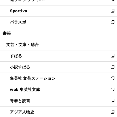
ィ
い
新
開
ン
ウ
し
Sportiva
く
ド
ィ
い
新
ウ
ン
ウ
し
パラスポ
で
ド
ィ
い
新
開
ウ
ン
ウ
し
書籍
く
で
ド
ィ
い
開
ウ
ン
ウ
文芸・文庫・総合
く
で
ド
ィ
開
ウ
ン
すばる
く
で
ド
新
開
ウ
し
小説すばる
く
で
い
新
開
ウ
し
集英社 文芸ステーション
く
ィ
い
新
ン
ウ
し
web 集英社文庫
ド
ィ
い
新
ウ
ン
ウ
し
青春と読書
で
ド
ィ
い
新
開
ウ
ン
ウ
し
アジア人物史
く
で
ド
ィ
い
新