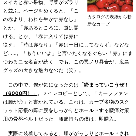
スイカと赤い果物、野菜がズラリ
と並ぶ。ページをめくると、「こ
カタログの表紙から斬
の赤より、われを生かす赤なし」
新なカープ
とか、「赤あるところに、道は開
ける」とか、「赤に入りては赤に
従え」「時は赤なり」「赤は一日にしてならず」などな
ど......。「もういいよ」と言いたくなるぐらい「赤」にま
つわるニセ名言が続く。でも、この悪ノリ具合が、広島
グッズの大きな魅力なのだ（笑）。
この中で、僕が気になったのは
「締まっていこうぜ！
（6000円）」
。メインコピーとして、「カープファン
は腰が命」と書かれている。これは、カープ名物のスク
ワット応援の際に腰をしっかりとホールドする腰痛対策
用の骨盤ベルトだった。腰痛持ちの僕は、即購入。
実際に装着してみると、腰ががっしりとホールドされ