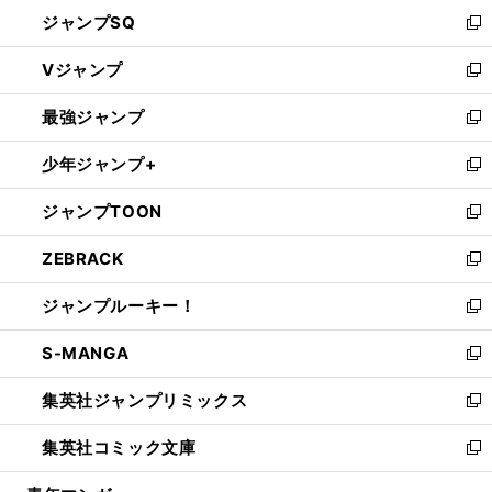
し
ジャンプSQ
い
新
ウ
し
Vジャンプ
ィ
い
新
ン
ウ
し
最強ジャンプ
ド
ィ
い
新
ウ
ン
ウ
し
少年ジャンプ+
で
ド
ィ
い
新
開
ウ
ン
ウ
し
ジャンプTOON
く
で
ド
ィ
い
新
開
ウ
ン
ウ
し
ZEBRACK
く
で
ド
ィ
い
新
開
ウ
ン
ウ
し
ジャンプルーキー！
く
で
ド
ィ
い
新
開
ウ
ン
ウ
し
S-MANGA
く
で
ド
ィ
い
新
開
ウ
ン
ウ
し
集英社ジャンプリミックス
く
で
ド
ィ
い
新
開
ウ
ン
ウ
し
集英社コミック文庫
く
で
ド
ィ
い
新
開
ウ
ン
ウ
し