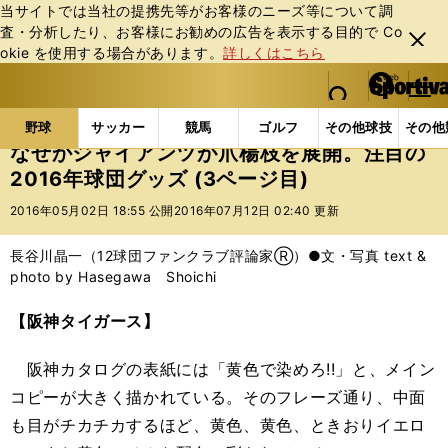
当サイトでは当社の提携先等がお客様のニーズ等について調
査・分析したり、お客様にお勧めの広告を表⽰する⽬的で Co
閉じ
okie を使⽤する場合があります。
詳しくはこちら
る
マイペ
web Sportiva (webスポルティーバ)
検索
メニュ
we
ー
野球の記事一覧
プロ野球
なぜかジャイアンツが爪楊
b
ジ
野球
サッカー
競馬
ゴルフ
その他球技
その他
ス
なぜかジャイアンツが爪楊枝を展開。注目の
ポ
2016年球団グッズ (3ページ目)
ル
テ
2016年05月02日 18:55 公開
2016年07月12日 02:40 更新
ィ
ー
長谷川晶一（12球団ファンクラブ評論家Ⓡ）●文・写真 text &
バ
photo by Hasegawa Shoichi
【阪神タイガース】
阪神カタログの表紙には「黄色で染めろ!!」と、メイン
コピーが大きく描かれている。そのフレーズ通り、中面
も目がチカチカするほど、黄色、黄色、ときおりイエロ