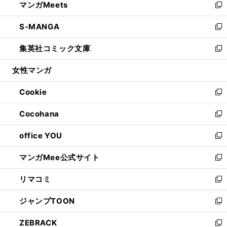
マンガMeets
く
で
ド
ィ
い
新
開
ウ
ン
ウ
し
S-MANGA
く
で
ド
ィ
い
新
開
ウ
ン
ウ
し
集英社コミック文庫
く
で
ド
ィ
い
新
開
ウ
ン
ウ
し
女性マンガ
く
で
ド
ィ
い
開
ウ
ン
ウ
Cookie
く
で
ド
ィ
新
開
ウ
ン
し
Cocohana
く
で
ド
い
新
開
ウ
ウ
し
office YOU
く
で
ィ
い
新
開
ン
ウ
し
マンガMee公式サイト
く
ド
ィ
い
新
ウ
ン
ウ
し
リマコミ
で
ド
ィ
い
新
開
ウ
ン
ウ
し
ジャンプTOON
く
で
ド
ィ
い
新
開
ウ
ン
ウ
し
ZEBRACK
く
で
ド
ィ
い
新