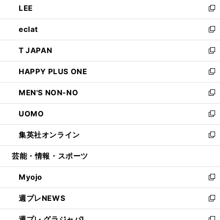
LEE
く
で
ド
ィ
い
新
開
ウ
ン
ウ
し
eclat
く
で
ド
ィ
い
新
開
ウ
ン
ウ
し
T JAPAN
く
で
ド
ィ
い
新
開
ウ
ン
ウ
し
HAPPY PLUS ONE
く
で
ド
ィ
い
新
開
ウ
ン
ウ
し
MEN'S NON-NO
く
で
ド
ィ
い
新
開
ウ
ン
ウ
し
UOMO
く
で
ド
ィ
い
新
開
ウ
ン
ウ
し
集英社オンライン
く
で
ド
ィ
い
新
開
ウ
ン
ウ
し
芸能・情報・スポーツ
く
で
ド
ィ
い
開
ウ
ン
ウ
Myojo
く
で
ド
ィ
新
開
ウ
ン
し
週プレNEWS
く
で
ド
い
新
開
ウ
ウ
し
週プレ グラジャパ!
く
で