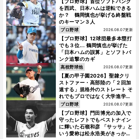
【プロ野球】首位ソフトバンク
を西武、日本ハムは逆転できる
か？ 鶴岡慎也が挙げる終盤戦
のキーマン３人
プロ野球
2026.08.07更新
【プロ野球】12球団最多本塁打
でも３位... 鶴岡慎也が挙げた
「日本ハムの誤算」とソフトバ
ンク追撃のカギ
高校野球他
2026.08.07更新
【夏の甲子園2026】聖隷クリ
ストファー・高部陸の「２回加
速する」規格外のストレート そ
れでもプロではなく大学進学を
選ぶ理由
プロ野球
2026.08.07更新
【プロ野球】門田博光の加入で
守ったレフトでもベストナイン
に輝いた石嶺和彦 「サッサ」と
前
いう愛称は松永浩美がきっか
へ