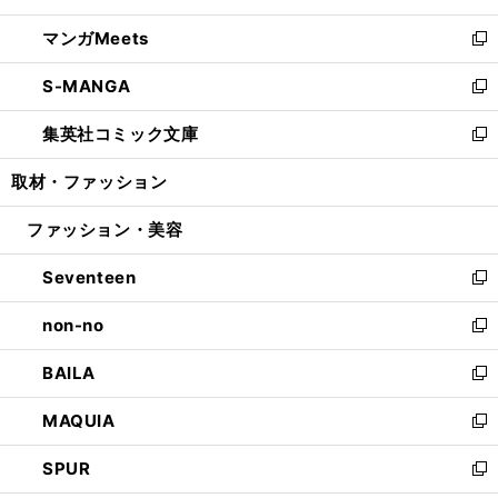
開
ウ
ン
ウ
し
マンガMeets
く
で
ド
ィ
い
新
開
ウ
ン
ウ
し
S-MANGA
く
で
ド
ィ
い
新
開
ウ
ン
ウ
し
集英社コミック文庫
く
で
ド
ィ
い
新
開
ウ
ン
ウ
し
取材・ファッション
く
で
ド
ィ
い
開
ウ
ン
ウ
ファッション・美容
く
で
ド
ィ
開
ウ
ン
Seventeen
く
で
ド
新
開
ウ
し
non-no
く
で
い
新
開
ウ
し
BAILA
く
ィ
い
新
ン
ウ
し
MAQUIA
ド
ィ
い
新
ウ
ン
ウ
し
SPUR
で
ド
ィ
い
新
開
ウ
ン
ウ
し