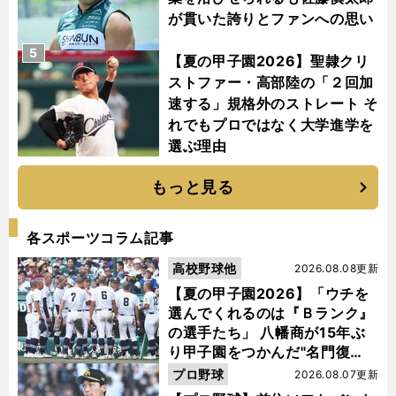
が貫いた誇りとファンへの思い
5
【夏の甲子園2026】聖隷クリ
ストファー・高部陸の「２回加
速する」規格外のストレート そ
れでもプロではなく大学進学を
選ぶ理由
もっと見る
各スポーツコラム記事
高校野球他
2026.08.08更新
【夏の甲子園2026】「ウチを
選んでくれるのは『Ｂランク』
の選手たち」 八幡商が15年ぶ
り甲子園をつかんだ"名門復
活"の舞台裏
プロ野球
2026.08.07更新