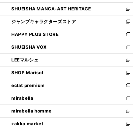
開
ウ
し
SHUEISHA MANGA-ART HERITAGE
く
で
い
新
開
ウ
し
ジャンプキャラクターズストア
く
ィ
い
新
ン
ウ
し
HAPPY PLUS STORE
ド
ィ
い
新
ウ
ン
ウ
し
SHUEISHA VOX
で
ド
ィ
い
新
開
ウ
ン
ウ
し
LEEマルシェ
く
で
ド
ィ
い
新
開
ウ
ン
ウ
し
SHOP Marisol
く
で
ド
ィ
い
新
開
ウ
ン
ウ
し
eclat premium
く
で
ド
ィ
い
新
開
ウ
ン
ウ
し
mirabella
く
で
ド
ィ
い
新
開
ウ
ン
ウ
し
mirabella homme
く
で
ド
ィ
い
新
開
ウ
ン
ウ
し
zakka market
く
で
ド
ィ
い
新
開
ウ
ン
ウ
し