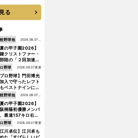
優勝校はここだ！
見る
事
校野球他
2026.08.07更
夏の甲子園2026】
新
隷クリストファー・
部陸の「２回加速す
」規格外のストレー
ロ野球
2026.08.07更新
 それでもプロではな
プロ野球】門田博光
大学進学を選ぶ理由
加入で守ったレフト
もベストナインに輝
た石嶺和彦 「サッ
「
怒
」
。
・
校野球他
2026.08.07更
らせると怖いヤツ
ロッテ
唐川侑己の殺気に満ちたピッチング
」という愛称は松永
夏の甲子園2026】
新
美がきっかけ？
阪桐蔭初優勝メンバ
、最速157キロ右
、平成初完封＆初本
ロ野球
2026.08.07更新
打... 指揮官たちの知
江川卓伝】江川卓も
れざる現役時代
めた「すばらしいピ