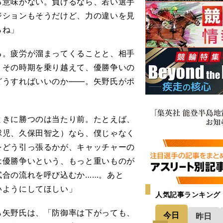
る意味がない。負けるなら、若い選手
ジションもそうだけど、力の違いを見
らね」
。疲労が溜まってくることと、相手
。その時期を乗り越えて、優勝争いの
どうすればいいのか――。矢野氏がポ
ときに勝つのは当たり前。たとえば、
球児、久保田智之）なら、僕じゃなく
をどう引っ張るかが、キャッチャーの
は優勝争いという、もっと重いものが
試合の流れを呼び込むか……。あと
いようにしてほしい」
人気記事ランキング
矢野氏は、「防御率は下がっても、
今日
昨日