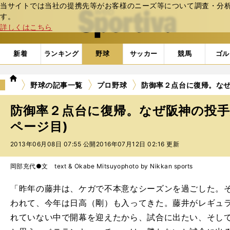
当サイトでは当社の提携先等がお客様のニーズ等について調査・分析し
web Sportiva (webスポルティーバ)
す。
詳しくはこちら
新着
ランキング
野球
サッカー
競馬
ゴル
we
野球の記事一覧
プロ野球
防御率２点台に復帰。な
b
ス
防御率２点台に復帰。なぜ阪神の投手
ポ
ル
ページ目)
テ
2013年06月08日 07:55 公開
2016年07月12日 02:16 更新
ィ
ー
バ
岡部充代●文 text & Okabe Mitsuyo
photo by Nikkan sports
「昨年の藤井は、ケガで不本意なシーズンを過ごした。
われて、今年は日高（剛）も入ってきた。藤井がレギュ
れていない中で開幕を迎えたから、試合に出たい、そし