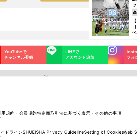
ッ
投
高
に
【
ご
目
べ
崎
「
Instagra
LINE
て
YouTubeで
LINEで
Inst
m
チャンネル登録
アカウント追加
フォ
利用規約・会員規約
特定商取引法に基づく表示・その他の事項
プ
ガイドライン
SHUEISHA Privacy Guideline
Setting of Cookies
web 