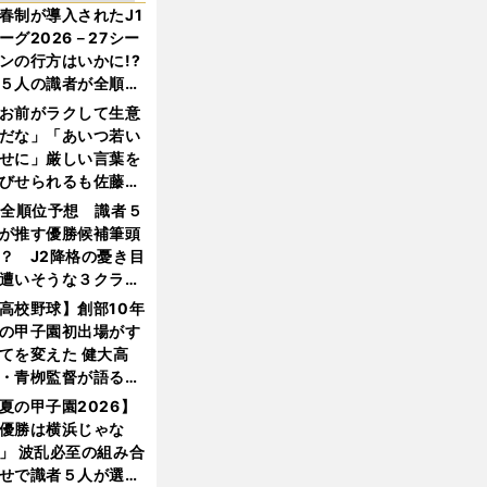
春制が導入されたJ1
ーグ2026－27シー
ンの行方はいかに!?
５人の識者が全順位
大胆予想
お前がラクして生意
だな」「あいつ若い
せに」厳しい言葉を
びせられるも佐藤慎
郎が貫いた誇りとフ
1全順位予想 識者５
ンへの思い
が推す優勝候補筆頭
？ J2降格の憂き目
遭いそうな３クラブ
は？
高校野球】創部10年
の甲子園初出場がす
てを変えた 健大高
・青栁監督が語る
機動破壊」はこうし
夏の甲子園2026】
生まれた
優勝は横浜じゃな
」 波乱必至の組み合
せで識者５人が選ん