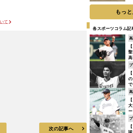
だ
もっと
ついて
各スポーツコラム記
高
【
聖
高
る
プ
ト
【
く
の
で
い
高
サ
【
浩
大
ー
腕
プ
塁
【
ら
次の記事へ
認