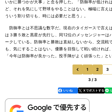
いかに勝つかが大事」と念を押した。「防御率が低けれ
ど、それを気にして野球をやることはない。極端に言えば
ういう割り切りも、時には必要だと思う」。
防御率とは不思議な数字だ。現在のタイガースで言えば
は３勝５敗と黒星が先行し、同12位のメッセンジャーは
ークしている。防御率と勝敗は直結しないから、交流戦
も、気にすることはない。優勝を目指して戦い続ければ
「今年は防御率が良かった。投手陣がよく頑張った」と
1
2
3
のページへ
前
3 / 3
いいね
Xでポストする
line
faceboo
x
k