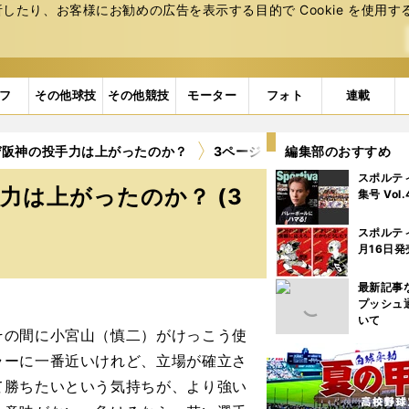
たり、お客様にお勧めの広告を表⽰する⽬的で Cookie を使⽤す
フ
その他球技
その他競技
モーター
フォト
連載
ぜ阪神の投手力は上がったのか？
3ページ目
編集部のおすすめ
スポルテ
力は上がったのか？ (3
集号 Vol
スポルテ
月16日発
最新記事
プッシュ
いて
その間に小宮山（慎二）がけっこう使
ラーに一番近いけれど、立場が確立さ
て勝ちたいという気持ちが、より強い