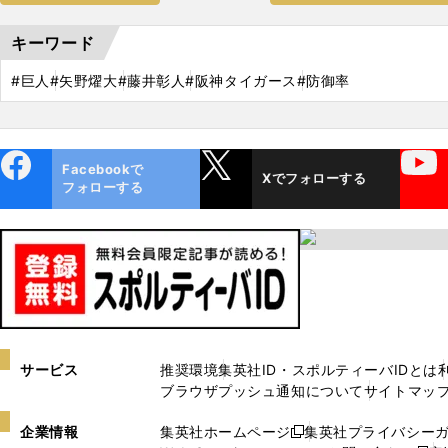
キーワード
#巨人
#矢野燿大
#藤井彰人
#阪神タイガース
#防御率
ebo
X
YouTube
Facebookで
Xでフォローする
ok
フォローする
サービス
推奨環境
集英社ID・スポルティーバIDとは
ブラウザプッシュ通知について
サイトマッ
企業情報
集英社ホームページ
集英社プライバシー
新