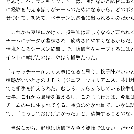
と思う。ベテランキャッチャーは、勝たないと試合に出
に経験を与えるほうがチームのためになるから。どのポ
せつけて、初めて、ベテランは試合に出られるものだか
これから夏場にかけて、投手陣は苦しくなると言われる
チームにデータが蓄積され、攻略されやすくなるからだ
佳境となるシーズン終盤まで、防御率をキープするには
イントに挙げたのは、やはり捕手だった。
「キャッチャーがより大事になると思う。投手陣がいい
状態がいいときのＪＦＫ（ジェフ・ウィリアムス、藤川
ても相手を抑えられた。むしろ、ふらふらしている投手
仕事。これから夏場を迎えるし、このまま行けば、今度
チームの中に生まれてくる。勝負の分かれ目で、いかに
で、『こうしておけばよかった』と、後悔することのな
当然ながら、野球は防御率を争う競技ではない。だから