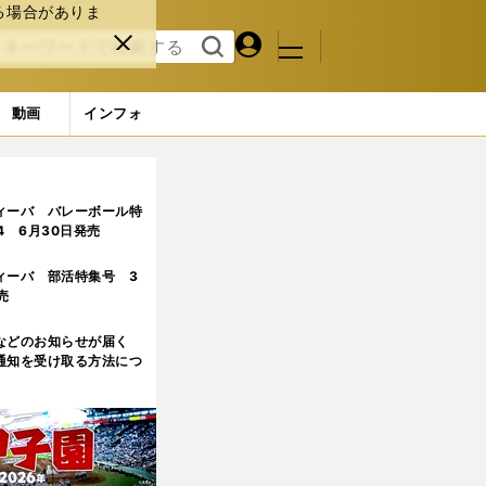
る場合がありま
マイペ
閉じ
検索
メニュ
ー
る
す
ジ
る
動画
インフォ
ィーバ バレーボール特
.4 6月30日発売
ィーバ 部活特集号 3
売
などのお知らせが届く
通知を受け取る方法につ