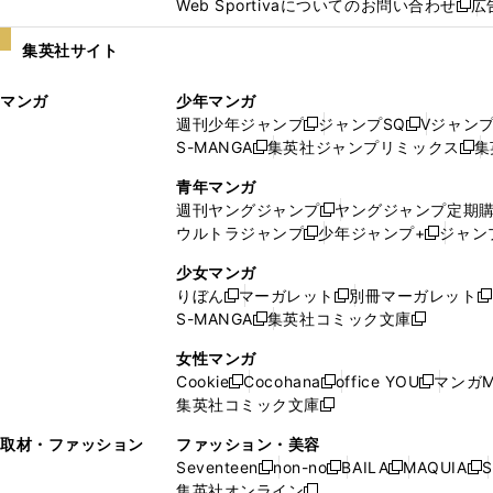
Web Sportivaについてのお問い合わせ
広
し
新
い
し
集英社サイト
ウ
い
ィ
ウ
マンガ
少年マンガ
ン
ィ
週刊少年ジャンプ
ジャンプSQ
Vジャン
ド
ン
新
新
S-MANGA
集英社ジャンプリミックス
集
ウ
ド
新
し
し
新
で
ウ
し
い
い
し
青年マンガ
開
で
い
ウ
ウ
い
週刊ヤングジャンプ
ヤングジャンプ定期
新
く
開
ウ
ィ
ィ
ウ
ウルトラジャンプ
少年ジャンプ+
ジャン
新
し
新
く
ィ
ン
ン
ィ
し
い
し
ン
ド
ド
ン
少女マンガ
い
ウ
い
ド
ウ
ウ
ド
りぼん
マーガレット
別冊マーガレット
新
新
新
ウ
ィ
ウ
ウ
で
で
ウ
S-MANGA
集英社コミック文庫
し
新
し
新
ィ
ン
ィ
で
開
開
で
い
し
い
し
ン
ド
ン
女性マンガ
開
く
く
開
ウ
い
ウ
い
ド
ウ
ド
Cookie
Cocohana
office YOU
マンガM
く
く
新
新
新
ィ
ウ
ィ
ウ
ウ
で
ウ
集英社コミック文庫
し
新
し
し
ン
ィ
ン
ィ
で
開
で
い
し
い
い
ド
ン
ド
ン
取材・ファッション
ファッション・美容
開
く
開
ウ
い
ウ
ウ
ウ
ド
ウ
ド
Seventeen
non-no
BAILA
MAQUIA
S
く
く
新
新
新
新
ィ
ウ
ィ
ィ
で
ウ
で
ウ
集英社オンライン