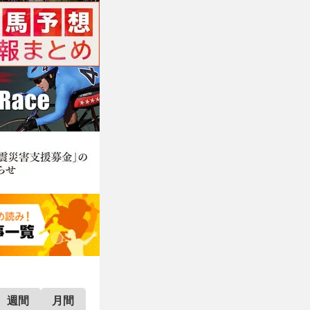
週間
月間