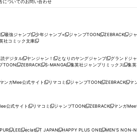
告についてのお問い合わせ
プ
最強ジャンプ
少年ジャンプ+
ジャンプTOON
ZEBRACK
ジ
新
新
新
新
新
英社コミック文庫
し
新
し
し
し
し
い
い
し
い
い
い
ウ
ウ
い
ウ
ウ
ウ
購読デジタル
ヤンジャン！
となりのヤングジャンプ
グランドジ
新
新
新
ィ
ィ
ウ
ィ
ィ
ィ
プTOON
ZEBRACK
S-MANGA
集英社ジャンプリミックス
集英
新
し
新
し
新
し
新
ン
ン
ィ
ン
ン
ン
し
い
し
い
し
い
し
ド
ド
ン
ド
ド
ド
い
ウ
い
ウ
い
ウ
い
ウ
ウ
ド
ウ
ウ
ウ
マンガMee公式サイト
リマコミ
ジャンプTOON
ZEBRACK
マン
新
新
新
新
ウ
ィ
ウ
ィ
ウ
ィ
ウ
で
で
ウ
で
で
で
し
し
し
し
し
ィ
ン
ィ
ン
ィ
ン
ィ
開
開
で
開
開
開
い
い
い
い
い
ン
ド
ン
ド
ン
ド
ン
く
く
開
く
く
く
ウ
ウ
ウ
ウ
ウ
ド
ウ
ド
ウ
ド
ウ
ド
ee公式サイト
リマコミ
ジャンプTOON
ZEBRACK
マンガMeet
く
新
新
新
新
ィ
ィ
ィ
ィ
ィ
ウ
で
ウ
で
ウ
で
ウ
し
し
し
し
ン
ン
ン
ン
ン
で
開
で
開
で
開
で
い
い
い
い
ド
ド
ド
ド
ド
開
く
開
く
開
く
開
ウ
ウ
ウ
ウ
ウ
ウ
ウ
ウ
ウ
PUR
LEE
eclat
T JAPAN
HAPPY PLUS ONE
MEN'S NON-
く
く
く
く
新
新
新
新
新
ィ
ィ
ィ
ィ
で
で
で
で
で