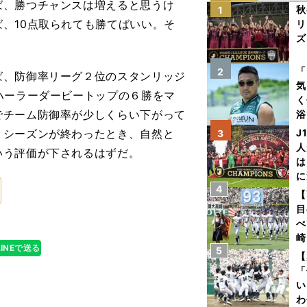
ば、勝つチャンスは増えると思うけ
秋
1
、10点取られても勝てばいい。そ
リ
ズ
を
「
2
、防御率リーグ２位のスタンリッジ
気
ハーラーダービートップの６勝をマ
く
でチーム防御率が少しくらい下がって
浴
太
、シーズンが終わったとき、自然と
J
3
ァ
人
いう評価が下されるはずだ。
は
に
4
と
【
目
べ
崎
LINEで送る
5
「
【
て
「
い
わ