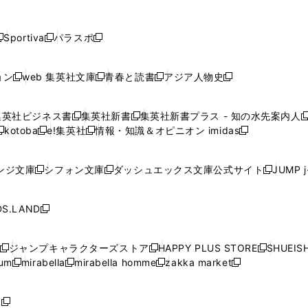
し
し
し
し
し
ン
ン
ン
ン
開
開
開
開
開
い
い
い
い
い
ド
ド
ド
ド
く
く
く
く
く
ウ
ウ
ウ
ウ
ウ
ウ
ウ
ウ
ウ
Sportiva
パラスポ
新
新
ィ
ィ
ィ
ィ
ィ
で
で
で
で
し
し
し
ン
ン
ン
ン
ン
開
開
開
開
い
い
い
ド
ド
ド
ド
ド
ョン
web 集英社文庫
青春と読書
アジア人物史
く
く
く
く
新
新
新
新
ウ
ウ
ウ
ウ
ウ
ウ
ウ
ウ
し
し
し
し
ィ
ィ
ィ
で
で
で
で
で
い
い
い
い
ン
ン
ン
集英社ビジネス書
集英社新書
集英社新書プラス - 知の水先案内人
開
開
開
開
開
新
新
新
ウ
ウ
ウ
ウ
ド
ド
ド
kotoba
e!集英社
情報・知識＆オピニオン imidas
く
く
く
く
く
新
し
新
し
新
ィ
ィ
ィ
ィ
ウ
ウ
ウ
し
し
い
し
い
し
ン
ン
ン
ン
で
で
で
い
い
ウ
い
ウ
い
ド
ド
ド
ド
ンジ文庫
シフォン文庫
ダッシュエックス文庫公式サイト
JUMP 
開
開
開
新
新
新
ウ
ウ
ィ
ウ
ィ
ウ
ウ
ウ
ウ
ウ
く
く
く
し
し
し
ィ
ィ
ン
ィ
ン
ィ
で
で
で
で
い
い
い
ン
ン
ド
ン
ド
ン
S.LAND
開
開
開
開
新
ウ
ウ
ウ
ド
ド
ウ
ド
ウ
ド
く
く
く
く
し
ィ
ィ
ィ
ウ
ウ
で
ウ
で
ウ
い
ン
ン
ン
ジャンプキャラクターズストア
HAPPY PLUS STORE
SHUEIS
で
で
開
で
開
で
新
新
新
ウ
ド
ド
ド
ium
mirabella
mirabella homme
zakka market
開
開
く
開
く
開
し
新
新
新
し
新
し
ィ
ウ
ウ
ウ
く
く
く
く
い
し
し
い
し
し
い
ン
で
で
で
ウ
い
い
ウ
い
い
ウ
ド
ボ
開
開
開
新