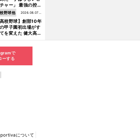
チャー」 最強の控え
手・大橋康延はいか
校野球他
2026.08.07更
して高校３年間を過
高校野球】創部10年
新
したのか
の甲子園初出場がす
てを変えた 健大高
・青栁監督が語る
機動破壊」はこうし
生まれた
agramで
ローする
Sportivaについて