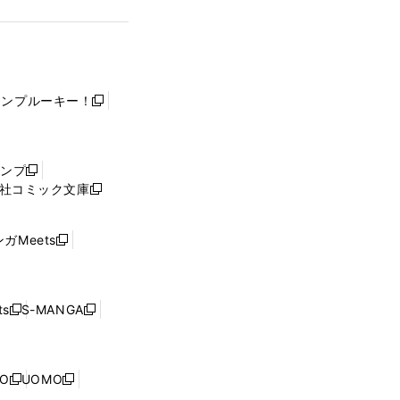
ャンプルーキー！
新
し
い
ウ
ャンプ
新
ィ
社コミック文庫
し
新
ン
い
し
ド
ウ
い
ウ
ガMeets
新
ィ
ウ
で
し
ン
ィ
開
い
ド
ン
く
ウ
ウ
ド
s
S-MANGA
新
新
ィ
で
ウ
し
し
ン
開
で
い
い
ド
く
開
ウ
ウ
ウ
NO
UOMO
く
新
新
ィ
ィ
で