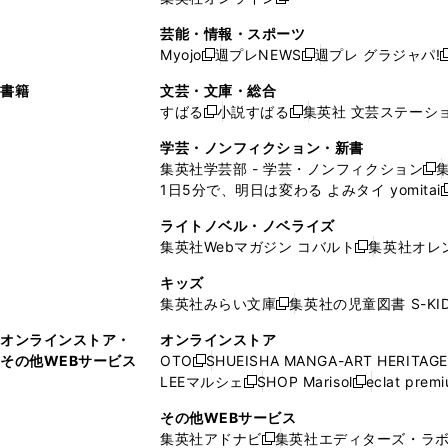
し
新
し
し
し
ン
ィ
ン
ン
開
で
開
で
い
し
い
い
い
ド
ン
ド
ド
芸能・情報・スポーツ
く
開
く
開
ウ
い
ウ
ウ
ウ
ウ
ド
ウ
ウ
Myojo
週プレNEWS
週プレ グラジャパ!
く
く
新
新
新
ィ
ウ
ィ
ィ
ィ
で
ウ
で
で
し
し
ン
ィ
ン
ン
ン
書籍
文芸・文庫・総合
開
で
開
開
い
い
ド
ン
ド
ド
ド
すばる
小説すばる
集英社 文芸ステーシ
く
開
く
く
新
新
ウ
ウ
ウ
ド
ウ
ウ
ウ
く
し
し
ィ
ィ
学芸・ノンフィクション・新書
で
ウ
で
で
で
い
い
ン
ン
集英社学芸部 - 学芸・ノンフィクション
開
で
開
開
開
新
ウ
ウ
ド
ド
1日5分で、明日は変わる よみタイ yomitai
く
開
く
く
く
し
新
ィ
ィ
ウ
ウ
く
い
ン
ン
ライトノベル・ノベライズ
で
で
ウ
ド
ド
集英社Webマガジン コバルト
集英社オレ
開
開
新
ィ
ウ
ウ
く
く
し
ン
キッズ
で
で
い
ド
集英社みらい文庫
集英社の児童図書 S-KID
開
開
新
ウ
ウ
く
く
し
ィ
オンラインストア・
オンラインストア
で
い
ン
その他WEBサービス
OTO
SHUEISHA MANGA-ART HERITAGE
開
新
ウ
ド
LEEマルシェ
SHOP Marisol
eclat prem
く
し
新
新
ィ
ウ
い
し
し
ン
その他WEBサービス
で
ウ
い
い
ド
集英社アドナビ
集英社エディターズ・ラ
開
新