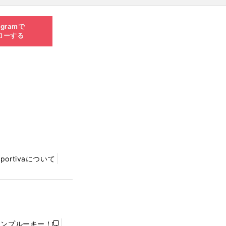
agramで
ローする
Sportivaについて
ャンプルーキー！
新