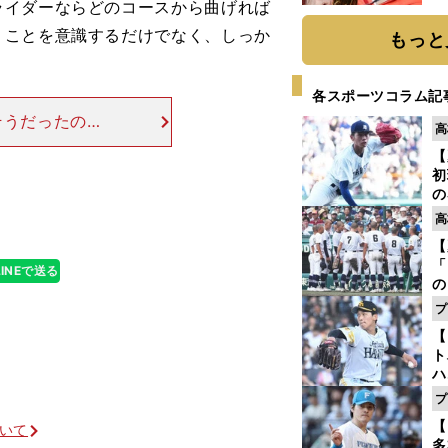
イダーならどのコースから曲げれば
うことを意識するだけでなく、しっか
もっと
各スポーツコラム記
そうだったので
高
ち取るかを計算
【
トレートがあり
初
の
2
高
だ
【
底
「
LINEで送る
の
手
プ
年
【
だ
ト
ハ
プ
盤
【
ついて
多