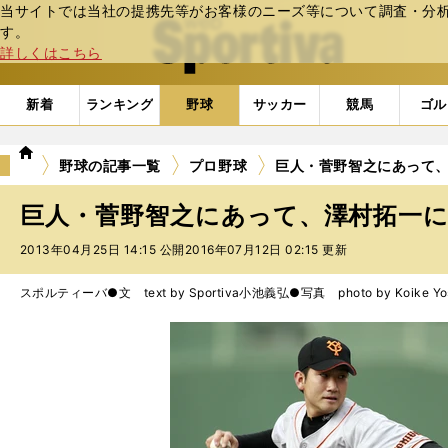
当サイトでは当社の提携先等がお客様のニーズ等について調査・分析し
web Sportiva (webスポルティーバ)
す。
詳しくはこちら
新着
ランキング
野球
サッカー
競馬
ゴル
we
野球の記事一覧
プロ野球
巨人・菅野智之にあって
b
ス
巨人・菅野智之にあって、澤村拓一
ポ
ル
2013年04月25日 14:15 公開
2016年07月12日 02:15 更新
テ
ィ
スポルティーバ●文 text by Sportiva
小池義弘●写真 photo by Koike Yos
ー
バ