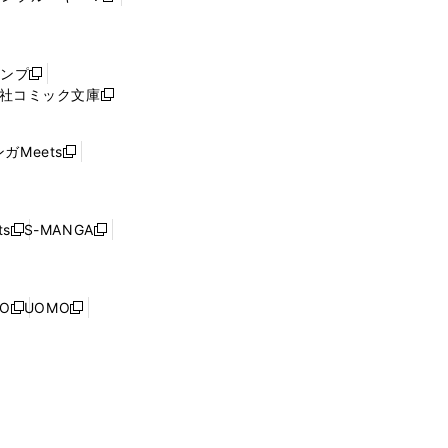
し
い
ウ
ャンプ
新
ィ
社コミック文庫
し
新
ン
い
し
ド
ウ
い
ウ
ガMeets
新
ィ
ウ
で
し
ン
ィ
開
い
ド
ン
く
ウ
ウ
ド
s
S-MANGA
新
新
ィ
で
ウ
し
し
ン
開
で
い
い
ド
く
開
ウ
ウ
ウ
NO
UOMO
く
新
新
ィ
ィ
で
し
し
ン
ン
開
い
い
ド
ド
く
ウ
ウ
ウ
ウ
ィ
ィ
で
で
ン
ン
開
開
ド
ド
く
く