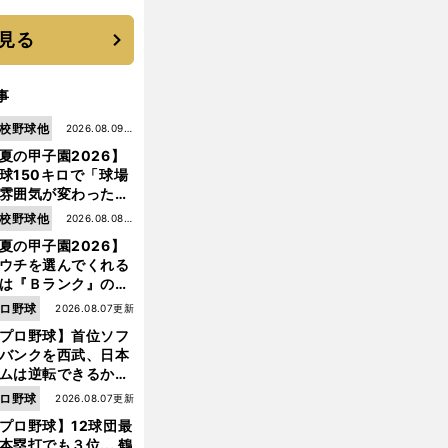
見る
事
校野球他
2026.08.09更
夏の甲子園2026】
新
球150キロで「球場
雰囲気が変わった」
9年ぶり白星を呼ん
校野球他
2026.08.08更
大分商・平田玲翔の
夏の甲子園2026】
新
知れぬ才能
ウチを選んでくれる
は『Ｂランク』の選
たち」 八幡商が15
ロ野球
2026.08.07更新
ぶり甲子園をつかん
プロ野球】首位ソフ
"名門復活"の舞台裏
バンクを西武、日本
ムは逆転できるか？
鶴岡慎也が挙げる終
ロ野球
2026.08.07更新
戦のキーマン３人
プロ野球】12球団最
本塁打でも３位... 鶴