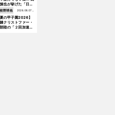
慎也が挙げた「日本
前
へ
ムの誤算」とソフト
校野球他
2026.08.07更
ンク追撃のカギ
夏の甲子園2026】
新
隷クリストファー・
部陸の「２回加速す
」規格外のストレー
 それでもプロではな
大学進学を選ぶ理由