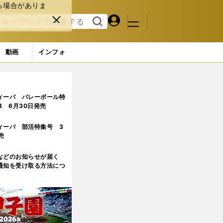
る場合がありま
マイペ
閉じ
検索
メニュ
ー
る
す
ジ
る
動画
インフォ
ィーバ バレーボール特
.4 6月30日発売
ィーバ 部活特集号 3
売
などのお知らせが届く
通知を受け取る方法につ