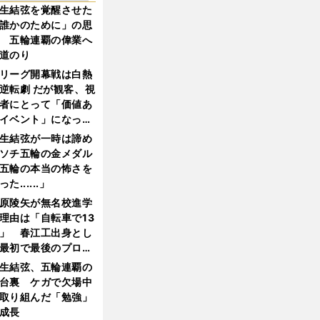
生結弦を覚醒させた
誰かのために」の思
 五輪連覇の偉業へ
道のり
リーグ開幕戦は白熱
逆転劇 だが観客、視
者にとって「価値あ
イベント」になって
たか
生結弦が一時は諦め
ソチ五輪の金メダル
五輪の本当の怖さを
った......」
原陵矢が無名校進学
理由は「自転車で13
」 春江工出身とし
最初で最後のプロ野
選手となった
生結弦、五輪連覇の
台裏 ケガで欠場中
取り組んだ「勉強」
成長