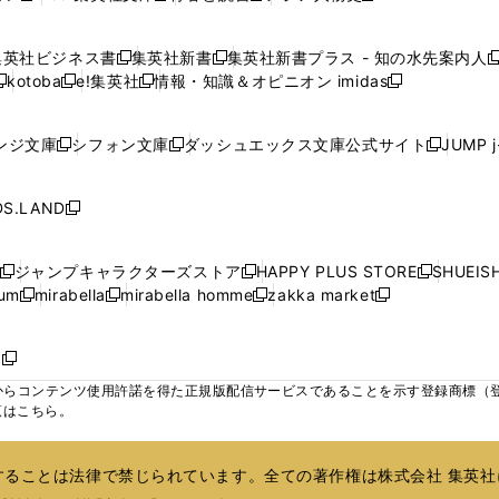
ウ
ウ
ウ
ウ
ウ
ウ
ウ
ウ
し
し
し
し
ィ
ィ
ィ
で
で
で
で
で
い
い
い
い
ン
ン
ン
集英社ビジネス書
集英社新書
集英社新書プラス - 知の水先案内人
開
開
開
開
開
新
新
新
ウ
ウ
ウ
ウ
ド
ド
ド
kotoba
e!集英社
情報・知識＆オピニオン imidas
く
く
く
く
く
新
し
新
し
新
ィ
ィ
ィ
ィ
ウ
ウ
ウ
し
し
い
し
い
し
ン
ン
ン
ン
で
で
で
い
い
ウ
い
ウ
い
ド
ド
ド
ド
ンジ文庫
シフォン文庫
ダッシュエックス文庫公式サイト
JUMP 
開
開
開
新
新
新
ウ
ウ
ィ
ウ
ィ
ウ
ウ
ウ
ウ
ウ
く
く
く
し
し
し
ィ
ィ
ン
ィ
ン
ィ
で
で
で
で
い
い
い
ン
ン
ド
ン
ド
ン
S.LAND
開
開
開
開
新
ウ
ウ
ウ
ド
ド
ウ
ド
ウ
ド
く
く
く
く
し
ィ
ィ
ィ
ウ
ウ
で
ウ
で
ウ
い
ン
ン
ン
ジャンプキャラクターズストア
HAPPY PLUS STORE
SHUEIS
で
で
開
で
開
で
新
新
新
ウ
ド
ド
ド
ium
mirabella
mirabella homme
zakka market
開
開
く
開
く
開
し
新
新
新
し
新
し
ィ
ウ
ウ
ウ
く
く
く
く
い
し
し
い
し
し
い
ン
で
で
で
ウ
い
い
ウ
い
い
ウ
ド
ボ
開
開
開
新
ィ
ウ
ウ
ィ
ウ
ウ
ィ
ウ
く
く
く
し
らコンテンツ使用許諾を得た正規版配信サービスであることを示す登録商標（登録番
ン
ィ
ィ
ン
ィ
ィ
ン
で
い
覧はこちら。
ド
ン
ン
ド
ン
ン
ド
開
ウ
ウ
ド
ド
ウ
ド
ド
ウ
く
ィ
で
ウ
ウ
で
ウ
ウ
で
ることは法律で禁じられています。全ての著作権は株式会社 集英社
ン
開
で
で
開
で
で
開