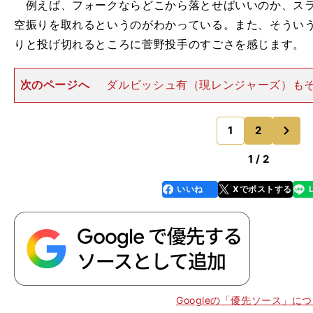
例えば、フォークならどこから落とせばいいのか、スラ
空振りを取れるというのがわかっている。また、そうい
りと投げ切れるところに菅野投手のすごさを感じます。
次のページへ
ダルビッシュ有（現レンジャーズ）も
すが、ただ打者を抑えるのではなく、どのようにして打
しながら投げている印象を受けます。150キロを超すス
次
ながらも、それに頼って
1
2
のページへ
1 / 2
いいね
Xでポストする
line
faceboo
x
k
Googleの「優先ソース」に