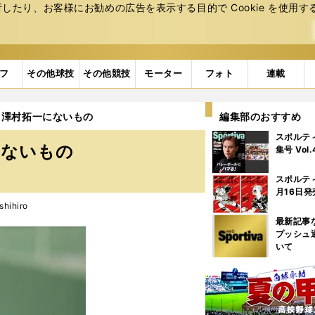
たり、お客様にお勧めの広告を表⽰する⽬的で Cookie を使⽤す
フ
その他球技
その他競技
モーター
フォト
連載
、澤村拓一にないもの
編集部のおすすめ
スポルテ
にないもの
集号 Vol
スポルテ
月16日発
hihiro
最新記事
プッシュ
いて