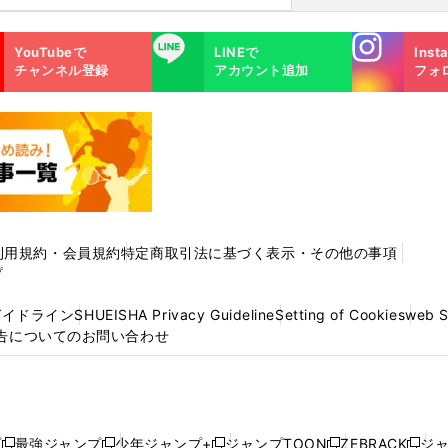
Instagra
LINE
YouTubeで
LINEで
Inst
m
チャンネル登録
アカウント追加
フォ
利用規約・会員規約
特定商取引法に基づく表示・その他の事項
プ
ガイドライン
SHUEISHA Privacy Guideline
Setting of Cookies
web 
告についてのお問い合わせ
プ
最強ジャンプ
少年ジャンプ+
ジャンプTOON
ZEBRACK
ジ
新
新
新
新
新