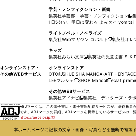
ウ
ウ
ウ
ド
ウ
ウ
ウ
く
し
し
ィ
ィ
学芸・ノンフィクション・新書
で
ウ
で
で
で
い
い
ン
ン
集英社学芸部 - 学芸・ノンフィクション
開
で
開
開
開
新
ウ
ウ
ド
ド
1日5分で、明日は変わる よみタイ yomitai
く
開
く
く
く
し
新
ィ
ィ
ウ
ウ
く
い
ン
ン
ライトノベル・ノベライズ
で
で
ウ
ド
ド
集英社Webマガジン コバルト
集英社オレ
開
開
新
ィ
ウ
ウ
く
く
し
ン
キッズ
で
で
い
ド
集英社みらい文庫
集英社の児童図書 S-KID
開
開
新
ウ
ウ
く
く
し
ィ
オンラインストア・
オンラインストア
で
い
ン
その他WEBサービス
OTO
SHUEISHA MANGA-ART HERITAGE
開
新
ウ
ド
LEEマルシェ
SHOP Marisol
eclat prem
く
し
新
新
ィ
ウ
い
し
し
ン
その他WEBサービス
で
ウ
い
い
ド
集英社アドナビ
集英社エディターズ・ラ
開
新
ィ
ウ
ウ
ウ
く
し
ABJマークは、この電子書店・電子書籍配信サービスが、著作権者か
ン
ィ
ィ
で
い
です。ABJマークの詳細、ABJマークを掲示しているサービスの一
ド
ン
ン
開
https://aebs.or.jp/
ウ
新
ウ
ド
ド
く
し
ィ
で
ウ
ウ
い
本ホームページに記載の文章・画像・写真などを無断で複製す
ン
開
で
で
ウ