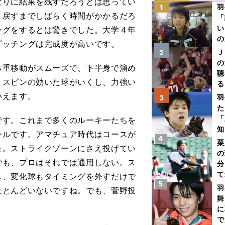
なりに結果を残すだろうとは思ってい
羽
1
り戻すまでしばらく時間がかかるだろ
「
い
ングをするとは驚きでした。大学４年
の
ピッチングは完成度が高いです。
Ｊ
2
の
重移動がスムーズで、下半身で溜め
聴
、スピンの効いた球がいくし、力強い
る
い
いえます。
羽
3
た
「
す。これまで多くのルーキーたちを
知
ールです。アマチュア時代はコースが
4
栗
た。ストライクゾーンにさえ投げてい
の
でも、プロはそれでは通用しない。ス
分
て
し、変化球もタイミングを外すだけで
5
球
羽
ほとんどいないですね。でも、菅野投
舞
に
で