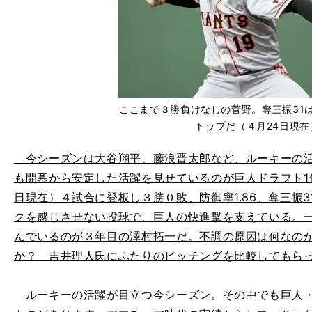
ここまで３勝負けなしの菅野。奪三振31
トップだ（４月24日現在
今シーズンは大谷翔平、藤浪晋太郎など、ルーキーの活
も開幕から安定した活躍を見せているのが巨人ドラフト1
日現在）４試合に登板し３勝０敗、防御率1.86、奪三振
クを感じさせない投球で、巨人の快進撃を支えている。
んでいるのが３年目の澤村拓一だ。不調の原因は何なの
か？ 吉井理人氏にふたりのピッチングを比較してもら
ルーキーの活躍が目立つ今シーズン。その中でも巨人・