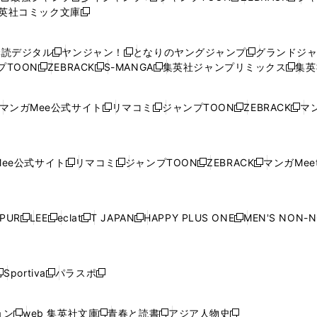
英社コミック文庫
し
新
し
し
し
し
い
い
し
い
い
い
ウ
ウ
い
ウ
ウ
ウ
購読デジタル
ヤンジャン！
となりのヤングジャンプ
グランドジ
新
新
新
ィ
ィ
ウ
ィ
ィ
ィ
プTOON
ZEBRACK
S-MANGA
集英社ジャンプリミックス
集英
新
し
新
し
新
し
新
ン
ン
ィ
ン
ン
ン
し
い
し
い
し
い
し
ド
ド
ン
ド
ド
ド
い
ウ
い
ウ
い
ウ
い
ウ
ウ
ド
ウ
ウ
ウ
マンガMee公式サイト
リマコミ
ジャンプTOON
ZEBRACK
マン
新
新
新
新
ウ
ィ
ウ
ィ
ウ
ィ
ウ
で
で
ウ
で
で
で
し
し
し
し
し
ィ
ン
ィ
ン
ィ
ン
ィ
開
開
で
開
開
開
い
い
い
い
い
ン
ド
ン
ド
ン
ド
ン
く
く
開
く
く
く
ウ
ウ
ウ
ウ
ウ
ド
ウ
ド
ウ
ド
ウ
ド
ee公式サイト
リマコミ
ジャンプTOON
ZEBRACK
マンガMeet
く
新
新
新
新
ィ
ィ
ィ
ィ
ィ
ウ
で
ウ
で
ウ
で
ウ
し
し
し
し
ン
ン
ン
ン
ン
で
開
で
開
で
開
で
い
い
い
い
ド
ド
ド
ド
ド
開
く
開
く
開
く
開
ウ
ウ
ウ
ウ
ウ
ウ
ウ
ウ
ウ
PUR
LEE
eclat
T JAPAN
HAPPY PLUS ONE
MEN'S NON-
く
く
く
く
新
新
新
新
新
ィ
ィ
ィ
ィ
で
で
で
で
で
し
し
し
し
し
ン
ン
ン
ン
開
開
開
開
開
い
い
い
い
い
ド
ド
ド
ド
く
く
く
く
く
ウ
ウ
ウ
ウ
ウ
ウ
ウ
ウ
ウ
Sportiva
パラスポ
新
新
ィ
ィ
ィ
ィ
ィ
で
で
で
で
し
し
し
ン
ン
ン
ン
ン
開
開
開
開
い
い
い
ド
ド
ド
ド
ド
ョン
web 集英社文庫
青春と読書
アジア人物史
く
く
く
く
新
新
新
新