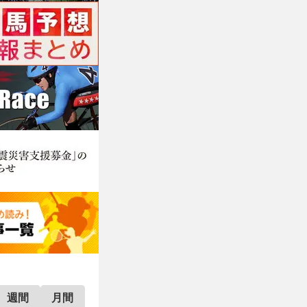
週間
月間