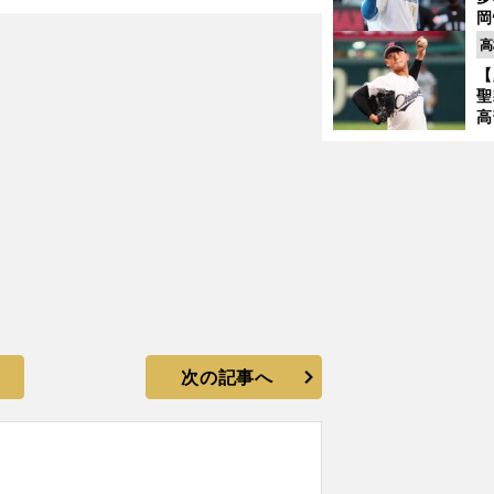
岡
！
ハ
高
バ
【
聖
高
る
ト
く
次の記事へ