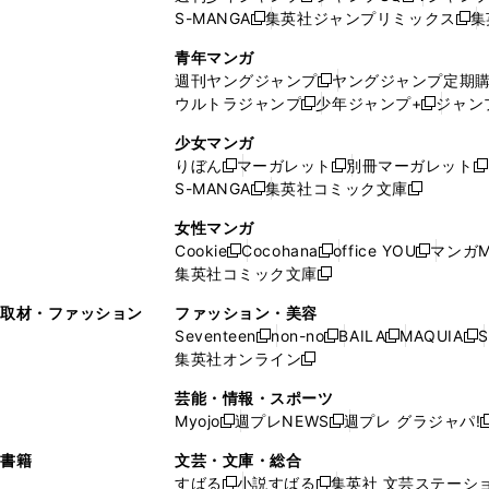
S-MANGA
集英社ジャンプリミックス
集
ウ
ド
新
し
し
新
で
ウ
し
い
い
し
青年マンガ
開
で
い
ウ
ウ
い
週刊ヤングジャンプ
ヤングジャンプ定期
新
く
開
ウ
ィ
ィ
ウ
ウルトラジャンプ
少年ジャンプ+
ジャン
新
し
新
く
ィ
ン
ン
ィ
し
い
し
ン
ド
ド
ン
少女マンガ
い
ウ
い
ド
ウ
ウ
ド
りぼん
マーガレット
別冊マーガレット
新
新
新
ウ
ィ
ウ
ウ
で
で
ウ
S-MANGA
集英社コミック文庫
し
新
し
新
ィ
ン
ィ
で
開
開
で
い
し
い
し
ン
ド
ン
女性マンガ
開
く
く
開
ウ
い
ウ
い
ド
ウ
ド
Cookie
Cocohana
office YOU
マンガM
く
く
新
新
新
ィ
ウ
ィ
ウ
ウ
で
ウ
集英社コミック文庫
し
新
し
し
ン
ィ
ン
ィ
で
開
で
い
し
い
い
ド
ン
ド
ン
取材・ファッション
ファッション・美容
開
く
開
ウ
い
ウ
ウ
ウ
ド
ウ
ド
Seventeen
non-no
BAILA
MAQUIA
S
く
く
新
新
新
新
ィ
ウ
ィ
ィ
で
ウ
で
ウ
集英社オンライン
し
新
し
し
し
ン
ィ
ン
ン
開
で
開
で
い
し
い
い
い
ド
ン
ド
ド
芸能・情報・スポーツ
く
開
く
開
ウ
い
ウ
ウ
ウ
ウ
ド
ウ
ウ
Myojo
週プレNEWS
週プレ グラジャパ!
く
く
新
新
新
ィ
ウ
ィ
ィ
ィ
で
ウ
で
で
し
し
ン
ィ
ン
ン
ン
書籍
文芸・文庫・総合
開
で
開
開
い
い
ド
ン
ド
ド
ド
すばる
小説すばる
集英社 文芸ステーシ
く
開
く
く
新
新