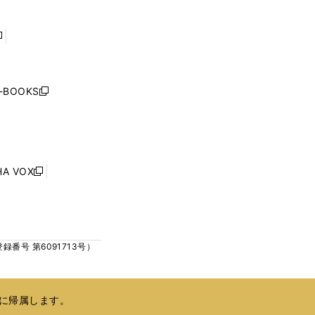
ウ
ウ
で
で
開
開
く
く
し
い
ウ
j-BOOKS
新
ィ
し
ン
い
ド
ウ
ウ
ィ
で
ン
HA VOX
開
新
ド
く
し
ウ
い
で
ウ
開
ィ
く
号 第6091713号）
ン
ド
ウ
で
に帰属します。
開