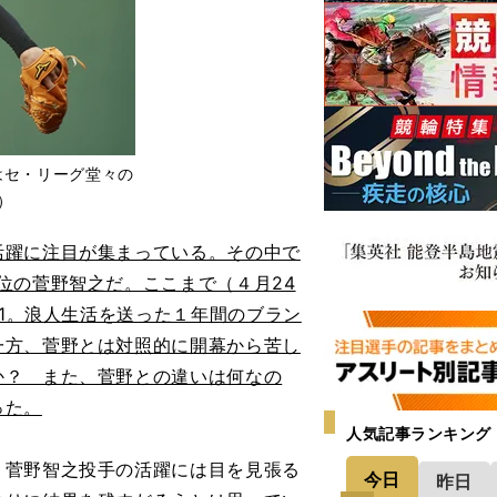
はセ・リーグ堂々の
）
躍に注目が集まっている。その中で
位の菅野智之だ。ここまで（４月24
31。浪人生活を送った１年間のブラン
一方、菅野とは対照的に開幕から苦し
か？ また、菅野との違いは何なの
った。
人気記事ランキング
菅野智之投手の活躍には目を見張る
今日
昨日