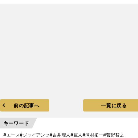
。
・
前の記事へ
一覧に戻る
キーワード
#エース
#ジャイアンツ
#吉井理人
#巨人
#澤村拓一
#菅野智之