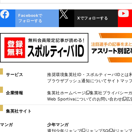
ebo
X
YouTube
Facebookで
Xでフォローする
ok
フォローする
サービス
推奨環境
集英社ID・スポルティーバIDとは
ブラウザプッシュ通知について
サイトマッ
企業情報
集英社ホームページ
集英社プライバシー
新
Web Sportivaについてのお問い合わせ
広
し
新
い
し
集英社サイト
ウ
い
ィ
ウ
マンガ
少年マンガ
ン
ィ
週刊少年ジャンプ
ジャンプSQ
Vジャン
ド
ン
新
新