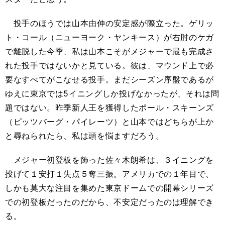
投手のほうでは山本由伸の安定感が際立った。ゲリッ
ト・コール（ニューヨーク・ヤンキース）が右肘のケガ
で離脱した今季、私は山本こそがメジャーで最も完成さ
れた投手ではないかと見ている。彼は、マウンド上で必
要なすべてがこなせる投手。まだシーズン序盤であるが
ゆえに東京では5イニングしか投げなかったが、それは問
題ではない。昨季新人王を獲得したポール・スキーンズ
（ピッツバーグ・パイレーツ）と山本ではどちらが上か
と尋ねられたら、私は頭を悩ますだろう。
メジャー初登板を飾った佐々木朗希は、３イニングを
投げて１安打１失点５奪三振。アメリカでの１年目で、
しかも莫大な注目を集めた東京ドームでの開幕シリーズ
での初登板だったのだから、不安定だったのは理解でき
る。