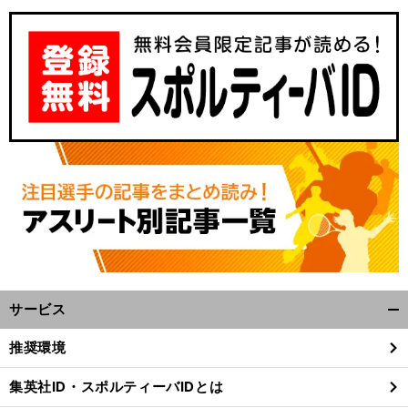
サービス
開
く/
推奨環境
閉
じ
集英社ID・スポルティーバIDとは
る