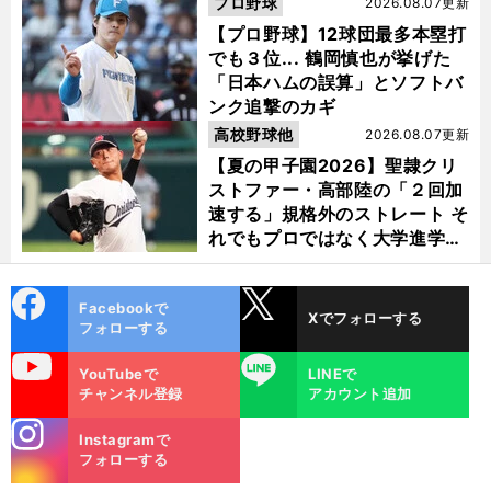
プロ野球
2026.08.07更新
【プロ野球】12球団最多本塁打
でも３位... 鶴岡慎也が挙げた
「日本ハムの誤算」とソフトバ
ンク追撃のカギ
高校野球他
2026.08.07更新
【夏の甲子園2026】聖隷クリ
ストファー・高部陸の「２回加
速する」規格外のストレート そ
れでもプロではなく大学進学を
選ぶ理由
cebo
X
Facebookで
Xでフォローする
ok
フォローする
大
・
」
】
前
へ
uTube
LINE
YouTubeで
LINEで
チャンネル登録
アカウント追加
stagra
Instagramで
m
フォローする