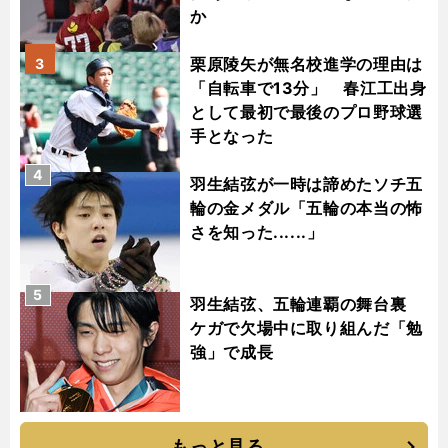
か
栗原陵矢が無名校進学の理由は
3
「自転車で13分」 春江工出身
として最初で最後のプロ野球選
手となった
4
羽生結弦が一時は諦めたソチ五
輪の金メダル「五輪の本当の怖
さを知った......」
5
羽生結弦、五輪連覇の舞台裏
ケガで欠場中に取り組んだ「勉
強」で成長
もっと見る