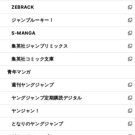
開
ウ
ン
ウ
し
ZEBRACK
く
で
ド
ィ
い
新
開
ウ
ン
ウ
し
ジャンプルーキー！
く
で
ド
ィ
い
新
開
ウ
ン
ウ
し
S-MANGA
く
で
ド
ィ
い
新
開
ウ
ン
ウ
し
集英社ジャンプリミックス
く
で
ド
ィ
い
新
開
ウ
ン
ウ
し
集英社コミック文庫
く
で
ド
ィ
い
新
開
ウ
ン
ウ
し
青年マンガ
く
で
ド
ィ
い
開
ウ
ン
ウ
週刊ヤングジャンプ
く
で
ド
ィ
新
開
ウ
ン
し
ヤングジャンプ定期購読デジタル
く
で
ド
い
新
開
ウ
ウ
し
ヤンジャン！
く
で
ィ
い
新
開
ン
ウ
し
となりのヤングジャンプ
く
ド
ィ
い
新
ウ
ン
ウ
し