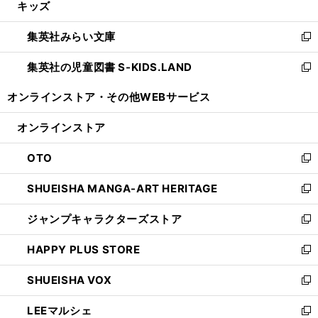
キッズ
く
で
ド
ィ
い
開
ウ
ン
ウ
集英社みらい文庫
く
で
ド
ィ
新
開
ウ
ン
し
集英社の児童図書 S-KIDS.LAND
く
で
ド
い
新
開
ウ
ウ
し
オンラインストア・
その他WEBサービス
く
で
ィ
い
開
ン
ウ
オンラインストア
く
ド
ィ
ウ
ン
OTO
で
ド
新
開
ウ
し
SHUEISHA MANGA-ART HERITAGE
く
で
い
新
開
ウ
し
ジャンプキャラクターズストア
く
ィ
い
新
ン
ウ
し
HAPPY PLUS STORE
ド
ィ
い
新
ウ
ン
ウ
し
SHUEISHA VOX
で
ド
ィ
い
新
開
ウ
ン
ウ
し
LEEマルシェ
く
で
ド
ィ
い
新