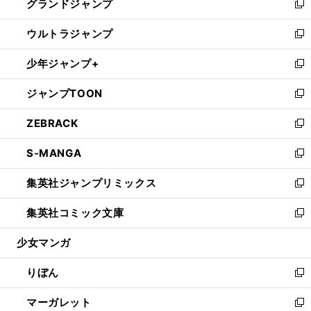
グランドジャンプ
で
ド
ィ
い
新
開
ウ
ン
ウ
し
ウルトラジャンプ
く
で
ド
ィ
い
新
開
ウ
ン
ウ
し
少年ジャンプ+
く
で
ド
ィ
い
新
開
ウ
ン
ウ
し
ジャンプTOON
く
で
ド
ィ
い
新
開
ウ
ン
ウ
し
ZEBRACK
く
で
ド
ィ
い
新
開
ウ
ン
ウ
し
S-MANGA
く
で
ド
ィ
い
新
開
ウ
ン
ウ
し
集英社ジャンプリミックス
く
で
ド
ィ
い
新
開
ウ
ン
ウ
し
集英社コミック文庫
く
で
ド
ィ
い
新
開
ウ
ン
ウ
し
少女マンガ
く
で
ド
ィ
い
開
ウ
ン
ウ
りぼん
く
で
ド
ィ
新
開
ウ
ン
し
マーガレット
く
で
ド
い
新