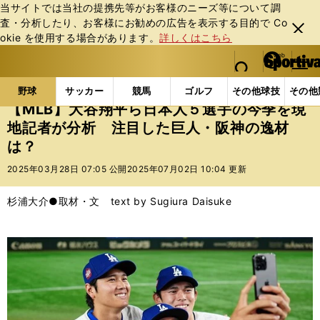
当サイトでは当社の提携先等がお客様のニーズ等について調
査・分析したり、お客様にお勧めの広告を表⽰する⽬的で Co
閉じ
okie を使⽤する場合があります。
詳しくはこちら
る
マイペ
web Sportiva (webスポルティーバ)
検索
メニュ
we
ー
野球の記事一覧
MLB
MLB
【MLB】大谷翔平
b
ジ
野球
サッカー
競馬
ゴルフ
その他球技
その他
ス
【MLB】大谷翔平ら日本人５選手の今季を現
ポ
地記者が分析 注目した巨人・阪神の逸材
ル
は？
テ
ィ
2025年03月28日 07:05 公開
2025年07月02日 10:04 更新
ー
バ
杉浦大介●取材・文 text by Sugiura Daisuke