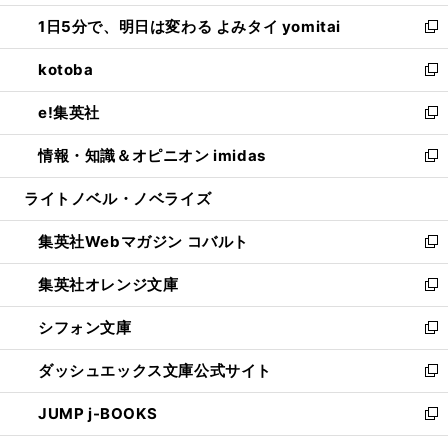
ウ
ン
ウ
し
1日5分で、明日は変わる よみタイ yomitai
で
ド
ィ
い
新
開
ウ
ン
ウ
し
kotoba
く
で
ド
ィ
い
新
開
ウ
ン
ウ
し
e!集英社
く
で
ド
ィ
い
新
開
ウ
ン
ウ
し
情報・知識＆オピニオン imidas
く
で
ド
ィ
い
新
開
ウ
ン
ウ
し
ライトノベル・ノベライズ
く
で
ド
ィ
い
開
ウ
ン
ウ
集英社Webマガジン コバルト
く
で
ド
ィ
新
開
ウ
ン
し
集英社オレンジ文庫
く
で
ド
い
新
開
ウ
ウ
し
シフォン文庫
く
で
ィ
い
新
開
ン
ウ
し
ダッシュエックス文庫公式サイト
く
ド
ィ
い
新
ウ
ン
ウ
し
JUMP j-BOOKS
で
ド
ィ
い
新
開
ウ
ン
ウ
し