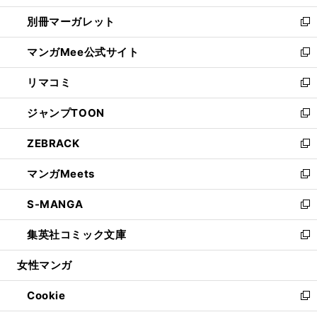
開
ウ
ウ
し
別冊マーガレット
く
で
ィ
い
新
開
ン
ウ
し
マンガMee公式サイト
く
ド
ィ
い
新
ウ
ン
ウ
し
リマコミ
で
ド
ィ
い
新
開
ウ
ン
ウ
し
ジャンプTOON
く
で
ド
ィ
い
新
開
ウ
ン
ウ
し
ZEBRACK
く
で
ド
ィ
い
新
開
ウ
ン
ウ
し
マンガMeets
く
で
ド
ィ
い
新
開
ウ
ン
ウ
し
S-MANGA
く
で
ド
ィ
い
新
開
ウ
ン
ウ
し
集英社コミック文庫
く
で
ド
ィ
い
新
開
ウ
ン
ウ
し
女性マンガ
く
で
ド
ィ
い
開
ウ
ン
ウ
Cookie
く
で
ド
ィ
新
開
ウ
ン
し