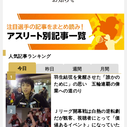
人気記事ランキング
今日
昨日
週間
月間
羽生結弦を覚醒させた「誰かの
1
ために」の思い 五輪連覇の偉
業への道のり
Ｊリーグ開幕戦は白熱の逆転劇
2
だが観客、視聴者にとって「価
値あるイベント」になっていた