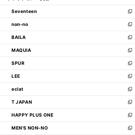
開
ウ
ン
Seventeen
く
で
ド
新
開
ウ
し
non-no
く
で
い
新
開
ウ
し
BAILA
く
ィ
い
新
ン
ウ
し
MAQUIA
ド
ィ
い
新
ウ
ン
ウ
し
SPUR
で
ド
ィ
い
新
開
ウ
ン
ウ
し
LEE
く
で
ド
ィ
い
新
開
ウ
ン
ウ
し
eclat
く
で
ド
ィ
い
新
開
ウ
ン
ウ
し
T JAPAN
く
で
ド
ィ
い
新
開
ウ
ン
ウ
し
HAPPY PLUS ONE
く
で
ド
ィ
い
新
開
ウ
ン
ウ
し
MEN'S NON-NO
く
で
ド
ィ
い
新
開
ウ
ン