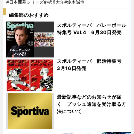
#日本開幕シリーズ
#杉浦大介
#鈴木誠也
編集部のおすすめ
スポルティーバ バレーボール
特集号 Vol.4 6月30日発売
スポルティーバ 部活特集号
3月16日発売
最新記事などのお知らせが届
く プッシュ通知を受け取る方
法について