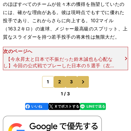
のほぼすべてのチームが佐々木の獲得を熱望していたの
には、確かな理由がある。彼は現時点でもすでに優れた
投手であり、これからさらに向上する。102マイル
（163.2キロ）の速球、メジャー最高級のスプリット、上
質なスライダーを持つ若手投手の将来性は無限大だ。
次のページへ
【今永昇太と日本で不振だった鈴木誠也も心配な
し】今回の公式戦でプレーした日本の５選手（左か
ら佐々木、大谷、今永、鈴木、山本） photo by
Getty Images カブスのほうでは、鈴木誠也は
次
1
2
3
のページへ
1 / 3
いいね
Xでポストする
LINEで送る
line
faceboo
x
k