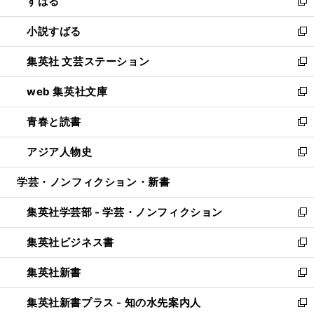
すばる
く
で
ド
新
開
ウ
し
小説すばる
く
で
い
新
開
ウ
し
集英社 文芸ステーション
く
ィ
い
新
ン
ウ
し
web 集英社文庫
ド
ィ
い
新
ウ
ン
ウ
し
青春と読書
で
ド
ィ
い
新
開
ウ
ン
ウ
し
アジア人物史
く
で
ド
ィ
い
新
開
ウ
ン
ウ
し
学芸・ノンフィクション・新書
く
で
ド
ィ
い
開
ウ
ン
ウ
集英社学芸部 - 学芸・ノンフィクション
く
で
ド
ィ
新
開
ウ
ン
し
集英社ビジネス書
く
で
ド
い
新
開
ウ
ウ
し
集英社新書
く
で
ィ
い
新
開
ン
ウ
し
集英社新書プラス - 知の水先案内人
く
ド
ィ
い
新