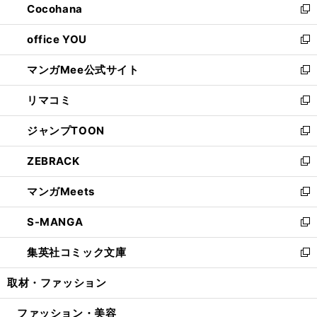
Cocohana
く
で
ド
い
新
開
ウ
ウ
し
office YOU
く
で
ィ
い
新
開
ン
ウ
し
マンガMee公式サイト
く
ド
ィ
い
新
ウ
ン
ウ
し
リマコミ
で
ド
ィ
い
新
開
ウ
ン
ウ
し
ジャンプTOON
く
で
ド
ィ
い
新
開
ウ
ン
ウ
し
ZEBRACK
く
で
ド
ィ
い
新
開
ウ
ン
ウ
し
マンガMeets
く
で
ド
ィ
い
新
開
ウ
ン
ウ
し
S-MANGA
く
で
ド
ィ
い
新
開
ウ
ン
ウ
し
集英社コミック文庫
く
で
ド
ィ
い
新
開
ウ
ン
ウ
し
取材・ファッション
く
で
ド
ィ
い
開
ウ
ン
ウ
ファッション・美容
く
で
ド
ィ