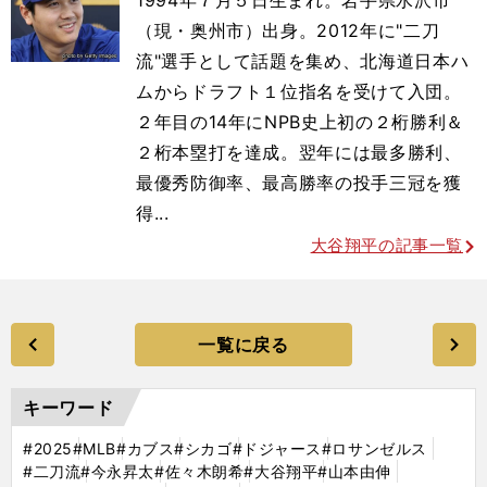
（現・奥州市）出身。2012年に"二刀
流"選手として話題を集め、北海道日本ハ
ムからドラフト１位指名を受けて入団。
２年目の14年にNPB史上初の２桁勝利＆
２桁本塁打を達成。翌年には最多勝利、
最優秀防御率、最高勝率の投手三冠を獲
得...
大谷翔平の記事一覧
一覧に戻る
キーワード
#2025
#MLB
#カブス
#シカゴ
#ドジャース
#ロサンゼルス
#二刀流
#今永昇太
#佐々木朗希
#大谷翔平
#山本由伸