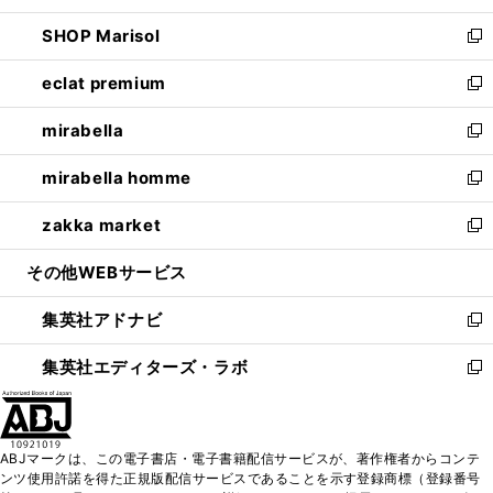
開
ウ
ン
ウ
し
SHOP Marisol
く
で
ド
ィ
い
新
開
ウ
ン
ウ
し
eclat premium
く
で
ド
ィ
い
新
開
ウ
ン
ウ
し
mirabella
く
で
ド
ィ
い
新
開
ウ
ン
ウ
し
mirabella homme
く
で
ド
ィ
い
新
開
ウ
ン
ウ
し
zakka market
く
で
ド
ィ
い
新
開
ウ
ン
ウ
し
その他WEBサービス
く
で
ド
ィ
い
開
ウ
ン
ウ
集英社アドナビ
く
で
ド
ィ
新
開
ウ
ン
し
集英社エディターズ・ラボ
く
で
ド
い
新
開
ウ
ウ
し
く
で
ィ
い
開
ン
ウ
ABJマークは、この電子書店・電子書籍配信サービスが、著作権者からコンテ
く
ド
ィ
ンツ使用許諾を得た正規版配信サービスであることを示す登録商標（登録番号
ウ
ン