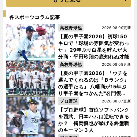
各スポーツコラム記事
高校野球他
2026.08.09更新
【夏の甲子園2026】初球150
キロで「球場の雰囲気が変わっ
た」 29年ぶり白星を呼んだ大
分商・平田玲翔の底知れぬ才能
高校野球他
2026.08.08更新
【夏の甲子園2026】「ウチを
選んでくれるのは『Ｂランク』
の選手たち」 八幡商が15年ぶ
り甲子園をつかんだ"名門復
活"の舞台裏
プロ野球
2026.08.07更新
【プロ野球】首位ソフトバンク
を西武、日本ハムは逆転できる
か？ 鶴岡慎也が挙げる終盤戦
のキーマン３人