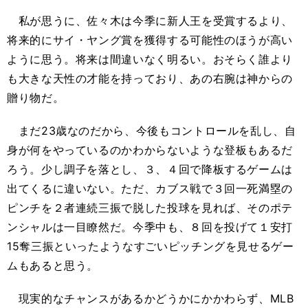
私が思うに、佐々木は今季に新人王を受賞するより、
将来的にサイ・ヤング賞を獲得する可能性のほうが高い
ように思う。将来は間違いなく明るい。おそらく誰より
も大きな天性の才能を持っており、あの右腕は神からの
贈り物だ。
まだ23歳なのだから、今後もコントロールを乱し、自
身が何をやっているのかわからないような登板もあるだ
ろう。少し調子を落とし、３、４回で降板するゲームは
出てくるに違いない。ただ、カブス戦で３回一死満塁の
ピンチを２者連続三振で脱した投球を見れば、そのポテ
ンシャルは一目瞭然だ。今季中も、８回を投げて１安打
15奪三振といったようなすごいピッチングを見せるゲー
ムもあると思う。
現実的なチャンスがあるかどうかにかかわらず、MLB