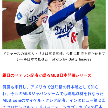
ドジャースの日本人トリオは三者三様、今期に期待を持たせるプ
レーを日本で見せた photo by Getty Images
親日のベテラン記者が語るMLB日本開幕シリーズ
何度も来日し、アメリカでは屈指の日本通として知ら
れ、今回のMLBジャパンゲームでも現地取材を行なった
MLB.comのマイケル・クレア記者。インタビュー第２回
ではロサンゼルス・ドジャース、シカゴ・カブスの日本