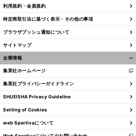
利用規約・会員規約
特定商取引法に基づく表示・その他の事項
ブラウザプッシュ通知について
サイトマップ
企業情報
開
く/
集英社ホームページ
新
閉
し
じ
集英社プライバシーガイドライン
い
る
ウ
SHUEISHA Privacy Guideline
ィ
ン
Setting of Cookies
ド
ウ
web Sportivaについて
で
開
Web Sportivaについてのお問い合わせ
く