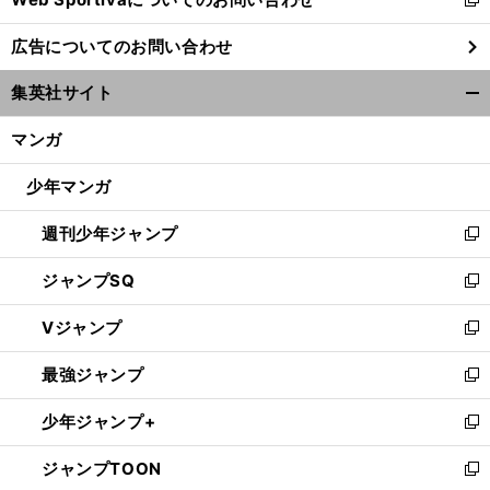
新
し
広告についてのお問い合わせ
い
ウ
集英社サイト
ィ
開
ン
く/
マンガ
ド
閉
ウ
じ
少年マンガ
で
る
開
週刊少年ジャンプ
く
新
し
ジャンプSQ
い
新
ウ
し
Vジャンプ
ィ
い
新
ン
ウ
し
最強ジャンプ
ド
ィ
い
新
ウ
ン
ウ
し
少年ジャンプ+
で
ド
ィ
い
新
開
ウ
ン
ウ
し
ジャンプTOON
く
で
ド
ィ
い
新