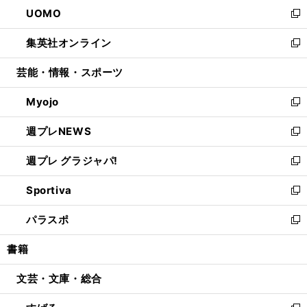
ウ
し
UOMO
く
で
ド
ィ
い
新
開
ウ
ン
ウ
し
集英社オンライン
く
で
ド
ィ
い
新
開
ウ
ン
ウ
し
芸能・情報・スポーツ
く
で
ド
ィ
い
開
ウ
ン
ウ
Myojo
く
で
ド
ィ
新
開
ウ
ン
し
週プレNEWS
く
で
ド
い
新
開
ウ
ウ
し
週プレ グラジャパ!
く
で
ィ
い
新
開
ン
ウ
し
Sportiva
く
ド
ィ
い
新
ウ
ン
ウ
し
パラスポ
で
ド
ィ
い
新
開
ウ
ン
ウ
し
書籍
く
で
ド
ィ
い
開
ウ
ン
ウ
文芸・文庫・総合
く
で
ド
ィ
開
ウ
ン