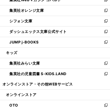
ド
ィ
新
開
ウ
ン
し
集英社オレンジ文庫
く
で
ド
い
新
開
ウ
ウ
し
シフォン文庫
く
で
ィ
い
新
開
ン
ウ
し
ダッシュエックス文庫公式サイト
く
ド
ィ
い
新
ウ
ン
ウ
し
JUMP j-BOOKS
で
ド
ィ
い
新
開
ウ
ン
ウ
し
キッズ
く
で
ド
ィ
い
開
ウ
ン
ウ
集英社みらい文庫
く
で
ド
ィ
新
開
ウ
ン
し
集英社の児童図書 S-KIDS.LAND
く
で
ド
い
新
開
ウ
ウ
し
オンラインストア・
その他WEBサービス
く
で
ィ
い
開
ン
ウ
オンラインストア
く
ド
ィ
ウ
ン
OTO
で
ド
新