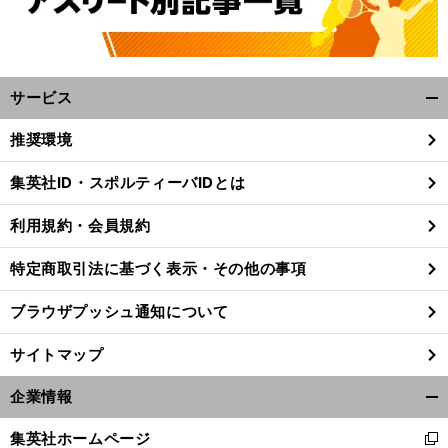
サービス
開
く/
推奨環境
閉
じ
集英社ID・スポルティーバIDとは
る
利用規約・会員規約
特定商取引法に基づく表示・その他の事項
ブラウザプッシュ通知について
サイトマップ
企業情報
開
く/
集英社ホームページ
新