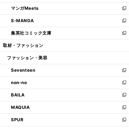
開
ウ
ン
ウ
し
マンガMeets
く
で
ド
ィ
い
新
開
ウ
ン
ウ
し
S-MANGA
く
で
ド
ィ
い
新
開
ウ
ン
ウ
し
集英社コミック文庫
く
で
ド
ィ
い
新
開
ウ
ン
ウ
し
取材・ファッション
く
で
ド
ィ
い
開
ウ
ン
ウ
ファッション・美容
く
で
ド
ィ
開
ウ
ン
Seventeen
く
で
ド
新
開
ウ
し
non-no
く
で
い
新
開
ウ
し
BAILA
く
ィ
い
新
ン
ウ
し
MAQUIA
ド
ィ
い
新
ウ
ン
ウ
し
SPUR
で
ド
ィ
い
新
開
ウ
ン
ウ
し