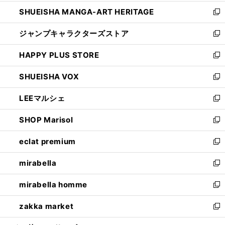
開
ウ
し
SHUEISHA MANGA-ART HERITAGE
く
で
い
新
開
ウ
し
ジャンプキャラクターズストア
く
ィ
い
新
ン
ウ
し
HAPPY PLUS STORE
ド
ィ
い
新
ウ
ン
ウ
し
SHUEISHA VOX
で
ド
ィ
い
新
開
ウ
ン
ウ
し
LEEマルシェ
く
で
ド
ィ
い
新
開
ウ
ン
ウ
し
SHOP Marisol
く
で
ド
ィ
い
新
開
ウ
ン
ウ
し
eclat premium
く
で
ド
ィ
い
新
開
ウ
ン
ウ
し
mirabella
く
で
ド
ィ
い
新
開
ウ
ン
ウ
し
mirabella homme
く
で
ド
ィ
い
新
開
ウ
ン
ウ
し
zakka market
く
で
ド
ィ
い
新
開
ウ
ン
ウ
し