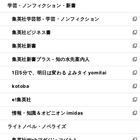
学芸・ノンフィクション・新書
く
で
ド
ィ
い
開
ウ
ン
ウ
集英社学芸部 - 学芸・ノンフィクション
く
で
ド
ィ
新
開
ウ
ン
し
集英社ビジネス書
く
で
ド
い
新
開
ウ
ウ
し
集英社新書
く
で
ィ
い
新
開
ン
ウ
し
集英社新書プラス - 知の水先案内人
く
ド
ィ
い
新
ウ
ン
ウ
し
1日5分で、明日は変わる よみタイ yomitai
で
ド
ィ
い
新
開
ウ
ン
ウ
し
kotoba
く
で
ド
ィ
い
新
開
ウ
ン
ウ
し
e!集英社
く
で
ド
ィ
い
新
開
ウ
ン
ウ
し
情報・知識＆オピニオン imidas
く
で
ド
ィ
い
新
開
ウ
ン
ウ
し
ライトノベル・ノベライズ
く
で
ド
ィ
い
開
ウ
ン
ウ
集英社Webマガジン コバルト
く
で