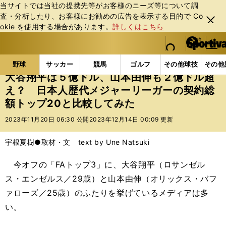
当サイトでは当社の提携先等がお客様のニーズ等について調
査・分析したり、お客様にお勧めの広告を表⽰する⽬的で Co
閉じ
okie を使⽤する場合があります。
詳しくはこちら
る
マイペ
web Sportiva (webスポルティーバ)
検索
メニュ
we
ー
野球の記事一覧
MLB
MLB
大谷翔平は５億ドル
b
ジ
野球
サッカー
競馬
ゴルフ
その他球技
その他
ス
大谷翔平は５億ドル、山本由伸も２億ドル超
ポ
え？ 日本人歴代メジャーリーガーの契約総
ル
額トップ20と比較してみた
テ
ィ
2023年11月20日 06:30 公開
2023年12月14日 00:09 更新
ー
バ
宇根夏樹●取材・文 text by Une Natsuki
今オフの「FAトップ3」に、大谷翔平（ロサンゼル
ス・エンゼルス／29歳）と山本由伸（オリックス・バフ
ァローズ／25歳）のふたりを挙げているメディアは多
い。