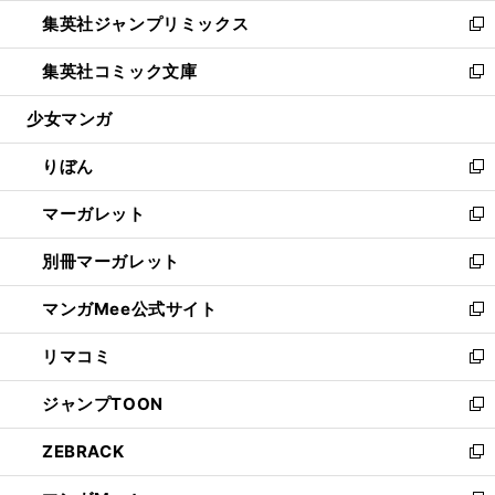
ウ
ン
ウ
し
集英社ジャンプリミックス
く
で
ド
ィ
い
新
開
ウ
ン
ウ
し
集英社コミック文庫
く
で
ド
ィ
い
新
開
ウ
ン
ウ
し
少女マンガ
く
で
ド
ィ
い
開
ウ
ン
ウ
りぼん
く
で
ド
ィ
新
開
ウ
ン
し
マーガレット
く
で
ド
い
新
開
ウ
ウ
し
別冊マーガレット
く
で
ィ
い
新
開
ン
ウ
し
マンガMee公式サイト
く
ド
ィ
い
新
ウ
ン
ウ
し
リマコミ
で
ド
ィ
い
新
開
ウ
ン
ウ
し
ジャンプTOON
く
で
ド
ィ
い
新
開
ウ
ン
ウ
し
ZEBRACK
く
で
ド
ィ
い
新
開
ウ
ン
ウ
し