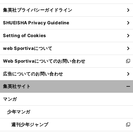
閉
し
じ
集英社プライバシーガイドライン
い
る
ウ
SHUEISHA Privacy Guideline
ィ
ン
Setting of Cookies
ド
ウ
web Sportivaについて
で
開
Web Sportivaについてのお問い合わせ
く
新
し
広告についてのお問い合わせ
い
ウ
集英社サイト
ィ
開
ン
く/
マンガ
ド
閉
ウ
じ
少年マンガ
で
る
開
週刊少年ジャンプ
く
新
し