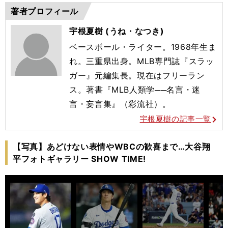
著者プロフィール
宇根夏樹 (うね・なつき)
ベースボール・ライター。1968年生ま
れ。
三重県出身。
MLB専門誌『スラッ
ガー』元編集長。現在はフリーラン
ス。
著書『MLB人類学──名言・迷
言・妄言集』（彩流社）。
宇根夏樹の記事一覧
【写真】あどけない表情やWBCの歓喜まで…大谷翔
平フォトギャラリー SHOW TIME!