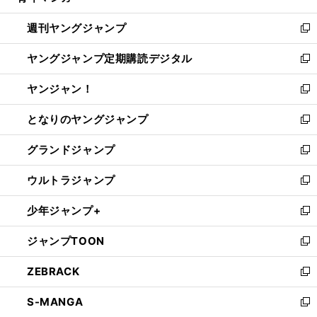
開
ウ
ン
ウ
週刊ヤングジャンプ
く
で
ド
ィ
新
開
ウ
ン
し
ヤングジャンプ定期購読デジタル
く
で
ド
い
新
開
ウ
ウ
し
ヤンジャン！
く
で
ィ
い
新
開
ン
ウ
し
となりのヤングジャンプ
く
ド
ィ
い
新
ウ
ン
ウ
し
グランドジャンプ
で
ド
ィ
い
新
開
ウ
ン
ウ
し
ウルトラジャンプ
く
で
ド
ィ
い
新
開
ウ
ン
ウ
し
少年ジャンプ+
く
で
ド
ィ
い
新
開
ウ
ン
ウ
し
ジャンプTOON
く
で
ド
ィ
い
新
開
ウ
ン
ウ
し
ZEBRACK
く
で
ド
ィ
い
新
開
ウ
ン
ウ
し
S-MANGA
く
で
ド
ィ
い
新
開