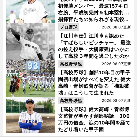
初優勝メンバー、最速157キロ
右腕、平成初完封＆初本塁打...
指揮官たちの知られざる現役時
代
プロ野球
2026.08.07更新
【江川卓伝】江川卓も認めた
「すばらしいピッチャー」 最強
の控え投手・大橋康延はいかに
して高校３年間を過ごしたのか
高校野球他
2026.08.07更新
【高校野球】創部10年目の甲子
園初出場がすべてを変えた 健大
高崎・青栁監督が語る「機動破
壊」はこうして生まれた
高校野球他
2026.08.07更新
【高校野球】健大高崎・青栁博
文監督が明かす創部秘話 300
万円の借金、涙の10年間を経て
たどり着いた甲子園