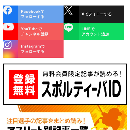
cebo
X
Facebookで
Xでフォローする
ok
フォローする
uTube
LINE
YouTubeで
LINEで
チャンネル登録
アカウント追加
stagra
Instagramで
m
フォローする
公
・
」
前
へ
178c
84