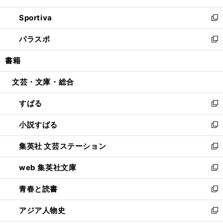
開
ン
ウ
し
Sportiva
く
ド
ィ
い
新
ウ
ン
ウ
し
パラスポ
で
ド
ィ
い
新
開
ウ
ン
ウ
し
書籍
く
で
ド
ィ
い
開
ウ
ン
ウ
文芸・文庫・総合
く
で
ド
ィ
開
ウ
ン
すばる
く
で
ド
新
開
ウ
し
小説すばる
く
で
い
新
開
ウ
し
集英社 文芸ステーション
く
ィ
い
新
ン
ウ
し
web 集英社文庫
ド
ィ
い
新
ウ
ン
ウ
し
青春と読書
で
ド
ィ
い
新
開
ウ
ン
ウ
し
アジア人物史
く
で
ド
ィ
い
新
開
ウ
ン
ウ
し