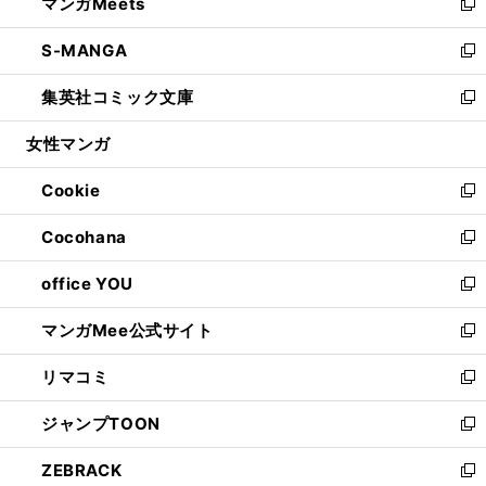
マンガMeets
く
で
ド
ィ
い
新
開
ウ
ン
ウ
し
S-MANGA
く
で
ド
ィ
い
新
開
ウ
ン
ウ
し
集英社コミック文庫
く
で
ド
ィ
い
新
開
ウ
ン
ウ
し
女性マンガ
く
で
ド
ィ
い
開
ウ
ン
ウ
Cookie
く
で
ド
ィ
新
開
ウ
ン
し
Cocohana
く
で
ド
い
新
開
ウ
ウ
し
office YOU
く
で
ィ
い
新
開
ン
ウ
し
マンガMee公式サイト
く
ド
ィ
い
新
ウ
ン
ウ
し
リマコミ
で
ド
ィ
い
新
開
ウ
ン
ウ
し
ジャンプTOON
く
で
ド
ィ
い
新
開
ウ
ン
ウ
し
ZEBRACK
く
で
ド
ィ
い
新