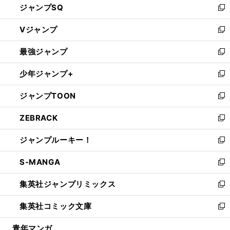
ジャンプSQ
い
新
ウ
し
Vジャンプ
ィ
い
新
ン
ウ
し
最強ジャンプ
ド
ィ
い
新
ウ
ン
ウ
し
少年ジャンプ+
で
ド
ィ
い
新
開
ウ
ン
ウ
し
ジャンプTOON
く
で
ド
ィ
い
新
開
ウ
ン
ウ
し
ZEBRACK
く
で
ド
ィ
い
新
開
ウ
ン
ウ
し
ジャンプルーキー！
く
で
ド
ィ
い
新
開
ウ
ン
ウ
し
S-MANGA
く
で
ド
ィ
い
新
開
ウ
ン
ウ
し
集英社ジャンプリミックス
く
で
ド
ィ
い
新
開
ウ
ン
ウ
し
集英社コミック文庫
く
で
ド
ィ
い
新
開
ウ
ン
ウ
し
青年マンガ
く
で
ド
ィ
い