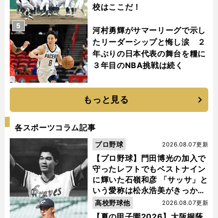
校はここだ！
5
河村勇輝がサマーリーグで示し
たリーダーシップと悔し涙 ２
年ぶりの日本代表の舞台を糧に
３年目のNBA挑戦は続く
もっと見る
各スポーツコラム記事
プロ野球
2026.08.07更新
【プロ野球】門田博光の加入で
守ったレフトでもベストナイン
に輝いた石嶺和彦 「サッサ」と
いう愛称は松永浩美がきっか
け？
高校野球他
2026.08.07更新
【夏の甲子園2026】大阪桐蔭