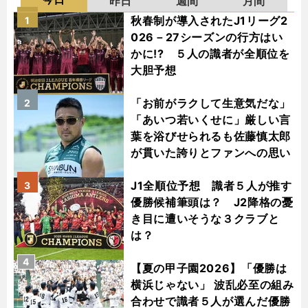
昨日
週間
月間
秋春制が導入されたJ1リーグ2
1
026－27シーズンの行方はい
かに!? ５人の識者が全順位を
大胆予想
「お前がラクして生意気だな」
2
「あいつ若いくせに」厳しい言
葉を浴びせられるも佐藤慎太郎
が貫いた誇りとファンへの思い
J1全順位予想 識者５人が推す
3
優勝候補筆頭は？ J2降格の憂
き目に遭いそうな３クラブと
は？
4
【夏の甲子園2026】「優勝は
横浜じゃない」 波乱必至の組み
合わせで識者５人が選んだ優勝