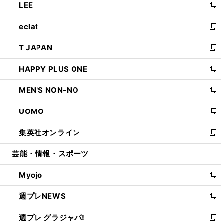
LEE
く
で
ド
ィ
い
新
開
ウ
ン
ウ
し
eclat
く
で
ド
ィ
い
新
開
ウ
ン
ウ
し
T JAPAN
く
で
ド
ィ
い
新
開
ウ
ン
ウ
し
HAPPY PLUS ONE
く
で
ド
ィ
い
新
開
ウ
ン
ウ
し
MEN'S NON-NO
く
で
ド
ィ
い
新
開
ウ
ン
ウ
し
UOMO
く
で
ド
ィ
い
新
開
ウ
ン
ウ
し
集英社オンライン
く
で
ド
ィ
い
新
開
ウ
ン
ウ
し
芸能・情報・スポーツ
く
で
ド
ィ
い
開
ウ
ン
ウ
Myojo
く
で
ド
ィ
新
開
ウ
ン
し
週プレNEWS
く
で
ド
い
新
開
ウ
ウ
し
週プレ グラジャパ!
く
で
ィ
い
新