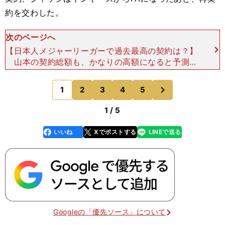
約を交わした。
次のページへ
【日本人メジャーリーガーで過去最高の契約は？】
山本の契約総額も、かなりの高額になると予測さ
れている。こちらは、ESPNが7年2億1200万ドル
（約317億円）、ジ・アスレティックが7年2億110
次
1
2
3
4
5
のページへ
0
1 / 5
いいね
Xでポストする
LINEで送る
line
faceboo
x
k
Googleの「優先ソース」について