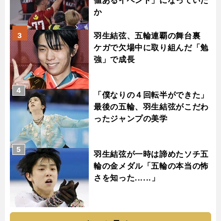
値あるイベント」になっていた
か
羽生結弦、五輪連覇の舞台裏
3
ケガで欠場中に取り組んだ「勉
強」で成長
4
「僕なりの４回転半ができた」
最後の五輪、羽生結弦がこだわ
ったジャンプの美学
5
羽生結弦が一時は諦めたソチ五
輪の金メダル「五輪の本当の怖
さを知った......」