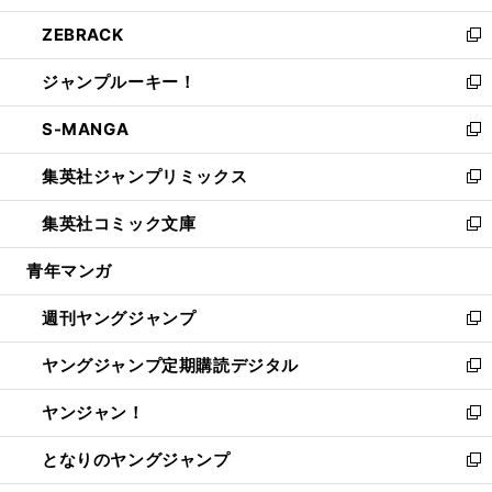
開
ウ
ン
ウ
し
ZEBRACK
く
で
ド
ィ
い
新
開
ウ
ン
ウ
し
ジャンプルーキー！
く
で
ド
ィ
い
新
開
ウ
ン
ウ
し
S-MANGA
く
で
ド
ィ
い
新
開
ウ
ン
ウ
し
集英社ジャンプリミックス
く
で
ド
ィ
い
新
開
ウ
ン
ウ
し
集英社コミック文庫
く
で
ド
ィ
い
新
開
ウ
ン
ウ
し
青年マンガ
く
で
ド
ィ
い
開
ウ
ン
ウ
週刊ヤングジャンプ
く
で
ド
ィ
新
開
ウ
ン
し
ヤングジャンプ定期購読デジタル
く
で
ド
い
新
開
ウ
ウ
し
ヤンジャン！
く
で
ィ
い
新
開
ン
ウ
し
となりのヤングジャンプ
く
ド
ィ
い
新
ウ
ン
ウ
し