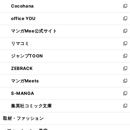
ン
し
Cocohana
く
で
ド
い
新
開
ウ
ウ
し
office YOU
く
で
ィ
い
新
開
ン
ウ
し
マンガMee公式サイト
く
ド
ィ
い
新
ウ
ン
ウ
し
リマコミ
で
ド
ィ
い
新
開
ウ
ン
ウ
し
ジャンプTOON
く
で
ド
ィ
い
新
開
ウ
ン
ウ
し
ZEBRACK
く
で
ド
ィ
い
新
開
ウ
ン
ウ
し
マンガMeets
く
で
ド
ィ
い
新
開
ウ
ン
ウ
し
S-MANGA
く
で
ド
ィ
い
新
開
ウ
ン
ウ
し
集英社コミック文庫
く
で
ド
ィ
い
新
開
ウ
ン
ウ
し
取材・ファッション
く
で
ド
ィ
い
開
ウ
ン
ウ