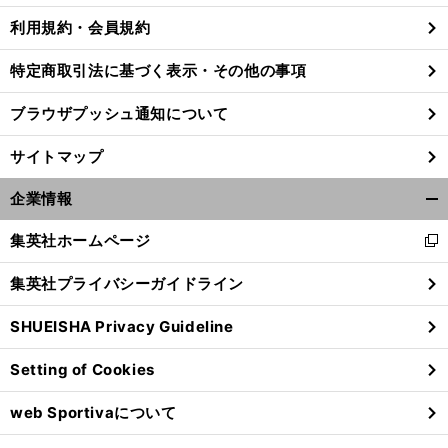
利用規約・会員規約
特定商取引法に基づく表示・その他の事項
ブラウザプッシュ通知について
サイトマップ
企業情報
開
く/
集英社ホームページ
新
閉
し
じ
集英社プライバシーガイドライン
い
る
ウ
大
別
」
ス
」
・
二
」
SHUEISHA Privacy Guideline
ィ
谷翔平の肉体は「
次元の宇宙人
「
ポーツ科学の常識からは考えられない
筋肉のプロ
谷本道哉も驚く「
刀流ならではの体型
とは
ン
Setting of Cookies
ド
ウ
web Sportivaについて
で
開