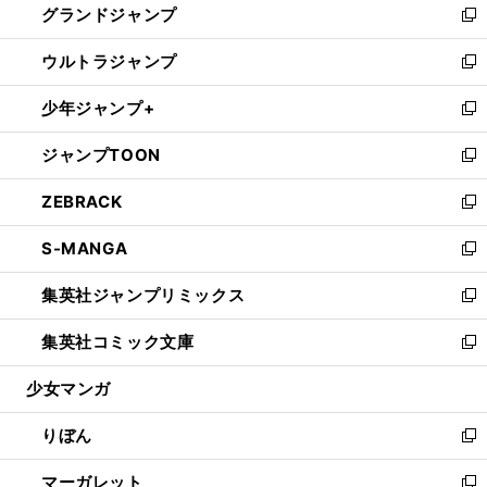
グランドジャンプ
で
ド
ィ
い
新
開
ウ
ン
ウ
し
ウルトラジャンプ
く
で
ド
ィ
い
新
開
ウ
ン
ウ
し
少年ジャンプ+
く
で
ド
ィ
い
新
開
ウ
ン
ウ
し
ジャンプTOON
く
で
ド
ィ
い
新
開
ウ
ン
ウ
し
ZEBRACK
く
で
ド
ィ
い
新
開
ウ
ン
ウ
し
S-MANGA
く
で
ド
ィ
い
新
開
ウ
ン
ウ
し
集英社ジャンプリミックス
く
で
ド
ィ
い
新
開
ウ
ン
ウ
し
集英社コミック文庫
く
で
ド
ィ
い
新
開
ウ
ン
ウ
し
少女マンガ
く
で
ド
ィ
い
開
ウ
ン
ウ
りぼん
く
で
ド
ィ
新
開
ウ
ン
し
マーガレット
く
で
ド
い
新