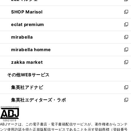
い
新
開
ウ
ン
ウ
し
SHOP Marisol
く
で
ド
ィ
い
新
開
ウ
ン
ウ
し
eclat premium
く
で
ド
ィ
い
新
開
ウ
ン
ウ
し
mirabella
く
で
ド
ィ
い
新
開
ウ
ン
ウ
し
mirabella homme
く
で
ド
ィ
い
新
開
ウ
ン
ウ
し
zakka market
く
で
ド
ィ
い
新
開
ウ
ン
ウ
し
その他WEBサービス
く
で
ド
ィ
い
開
ウ
ン
ウ
集英社アドナビ
く
で
ド
ィ
新
開
ウ
ン
し
集英社エディターズ・ラボ
く
で
ド
い
新
開
ウ
ウ
し
く
で
ィ
い
開
ン
ウ
ABJマークは、この電子書店・電子書籍配信サービスが、著作権者からコンテ
く
ド
ィ
ンツ使用許諾を得た正規版配信サービスであることを示す登録商標（登録番号