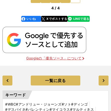
前
4 / 4
いいね
Xでポストする
LINEで送る
line
faceboo
x
k
Googleの「優先ソース」について
一覧に戻る
キーワード
#WBC
#アンドリュー・ジョーンズ
#ソト
#ディンゴ
#デスパイネ
#バレンティン
#マイコラス
#マルティネス