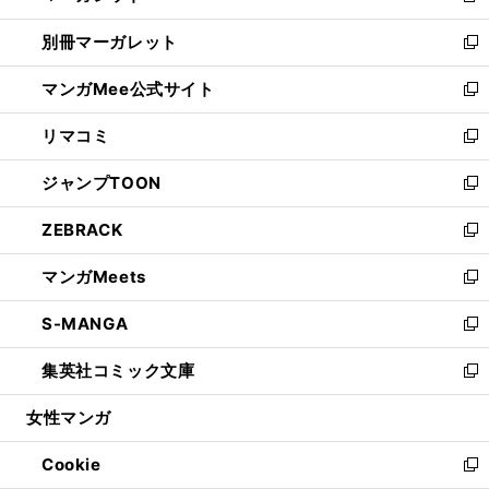
開
ウ
ウ
し
別冊マーガレット
く
で
ィ
い
新
開
ン
ウ
し
マンガMee公式サイト
く
ド
ィ
い
新
ウ
ン
ウ
し
リマコミ
で
ド
ィ
い
新
開
ウ
ン
ウ
し
ジャンプTOON
く
で
ド
ィ
い
新
開
ウ
ン
ウ
し
ZEBRACK
く
で
ド
ィ
い
新
開
ウ
ン
ウ
し
マンガMeets
く
で
ド
ィ
い
新
開
ウ
ン
ウ
し
S-MANGA
く
で
ド
ィ
い
新
開
ウ
ン
ウ
し
集英社コミック文庫
く
で
ド
ィ
い
新
開
ウ
ン
ウ
し
女性マンガ
く
で
ド
ィ
い
開
ウ
ン
ウ
Cookie
く
で
ド
ィ
新
開
ウ