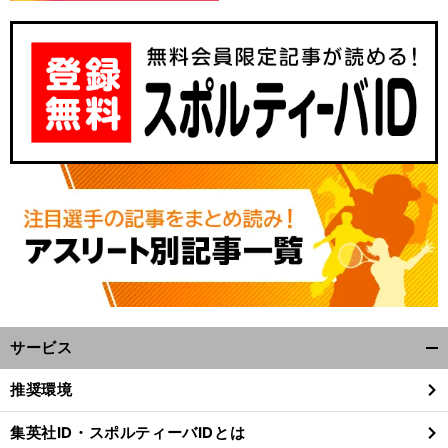
サービス
開
く/
推奨環境
閉
じ
集英社ID・スポルティーバIDとは
る