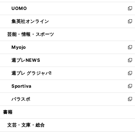
開
ウ
ン
ウ
し
UOMO
く
で
ド
ィ
い
新
開
ウ
ン
ウ
し
集英社オンライン
く
で
ド
ィ
い
新
開
ウ
ン
ウ
し
芸能・情報・スポーツ
く
で
ド
ィ
い
開
ウ
ン
ウ
Myojo
く
で
ド
ィ
新
開
ウ
ン
し
週プレNEWS
く
で
ド
い
新
開
ウ
ウ
し
週プレ グラジャパ!
く
で
ィ
い
新
開
ン
ウ
し
Sportiva
く
ド
ィ
い
新
ウ
ン
ウ
し
パラスポ
で
ド
ィ
い
新
開
ウ
ン
ウ
し
書籍
く
で
ド
ィ
い
開
ウ
ン
ウ
文芸・文庫・総合
く
で
ド
ィ
開
ウ
ン