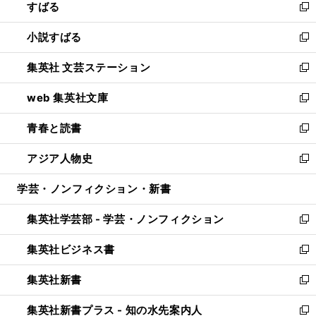
すばる
く
で
ド
新
開
ウ
し
小説すばる
く
で
い
新
開
ウ
し
集英社 文芸ステーション
く
ィ
い
新
ン
ウ
し
web 集英社文庫
ド
ィ
い
新
ウ
ン
ウ
し
青春と読書
で
ド
ィ
い
新
開
ウ
ン
ウ
し
アジア人物史
く
で
ド
ィ
い
新
開
ウ
ン
ウ
し
学芸・ノンフィクション・新書
く
で
ド
ィ
い
開
ウ
ン
ウ
集英社学芸部 - 学芸・ノンフィクション
く
で
ド
ィ
新
開
ウ
ン
し
集英社ビジネス書
く
で
ド
い
新
開
ウ
ウ
し
集英社新書
く
で
ィ
い
新
開
ン
ウ
し
集英社新書プラス - 知の水先案内人
く
ド
ィ
い
新