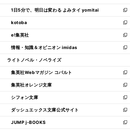
ウ
ン
ウ
し
1日5分で、明日は変わる よみタイ yomitai
で
ド
ィ
い
新
開
ウ
ン
ウ
し
kotoba
く
で
ド
ィ
い
新
開
ウ
ン
ウ
し
e!集英社
く
で
ド
ィ
い
新
開
ウ
ン
ウ
し
情報・知識＆オピニオン imidas
く
で
ド
ィ
い
新
開
ウ
ン
ウ
し
ライトノベル・ノベライズ
く
で
ド
ィ
い
開
ウ
ン
ウ
集英社Webマガジン コバルト
く
で
ド
ィ
新
開
ウ
ン
し
集英社オレンジ文庫
く
で
ド
い
新
開
ウ
ウ
し
シフォン文庫
く
で
ィ
い
新
開
ン
ウ
し
ダッシュエックス文庫公式サイト
く
ド
ィ
い
新
ウ
ン
ウ
し
JUMP j-BOOKS
で
ド
ィ
い
新
開
ウ
ン
ウ
し