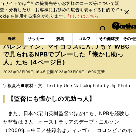
当サイトでは当社の提携先等がお客様のニーズ等について調
査・分析したり、お客様にお勧めの広告を表⽰する⽬的で Co
閉じ
okie を使⽤する場合があります。
詳しくはこちら
る
マイペ
web Sportiva (webスポルティーバ)
検索
メニュ
we
ー
野球の記事一覧
MLB
MLB
バレンティン、マイコ
b
ジ
野球
サッカー
競馬
ゴルフ
その他球技
その他
ス
バレンティン、マイコラスにＡ.Ｊも？ WBC
ポ
で見られるNPBでプレーした「懐かし助っ
ル
人」たち (4ページ目)
テ
ィ
2023年03月09日 16:45 公開
2023年03月09日 18:06 更新
ー
バ
宇根夏樹●取材・文 text by Une Natsuki
photo by Jiji Photo
【監督にも懐かしの元助っ人】
また、日本の栗山英樹監督のほかにも、NPBを経験し
た監督は３人。オーストラリアのデーブ・ニルソン
（2000年＝中日／登録名はディンゴ）、コロンビアのホ