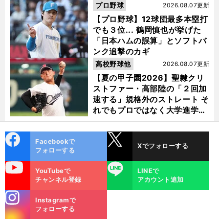
プロ野球
2026.08.07更新
【プロ野球】12球団最多本塁打
でも３位... 鶴岡慎也が挙げた
「日本ハムの誤算」とソフトバ
ンク追撃のカギ
高校野球他
2026.08.07更新
【夏の甲子園2026】聖隷クリ
ストファー・高部陸の「２回加
速する」規格外のストレート そ
れでもプロではなく大学進学を
選ぶ理由
cebo
X
Facebookで
Xでフォローする
ok
フォローする
uTube
LINE
YouTubeで
LINEで
チャンネル登録
アカウント追加
stagra
Instagramで
m
フォローする