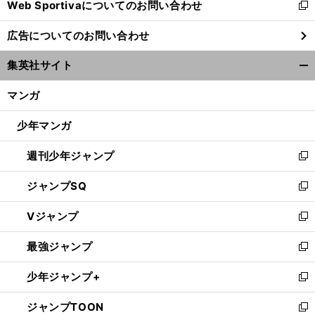
Web Sportivaについてのお問い合わせ
く
新
し
広告についてのお問い合わせ
い
ウ
集英社サイト
ィ
開
ン
く/
マンガ
ド
閉
ウ
じ
少年マンガ
で
る
開
週刊少年ジャンプ
く
新
し
ジャンプSQ
い
新
ウ
し
Vジャンプ
ィ
い
新
ン
ウ
し
最強ジャンプ
ド
ィ
い
新
ウ
ン
ウ
し
少年ジャンプ+
で
ド
ィ
い
新
開
ウ
ン
ウ
し
ジャンプTOON
く
で
ド
ィ
い
新