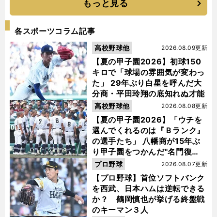
もっと見る
各スポーツコラム記事
高校野球他
2026.08.09更新
【夏の甲子園2026】初球150
キロで「球場の雰囲気が変わっ
た」 29年ぶり白星を呼んだ大
分商・平田玲翔の底知れぬ才能
高校野球他
2026.08.08更新
【夏の甲子園2026】「ウチを
選んでくれるのは『Ｂランク』
の選手たち」 八幡商が15年ぶ
り甲子園をつかんだ"名門復
活"の舞台裏
プロ野球
2026.08.07更新
【プロ野球】首位ソフトバンク
を西武、日本ハムは逆転できる
か？ 鶴岡慎也が挙げる終盤戦
のキーマン３人