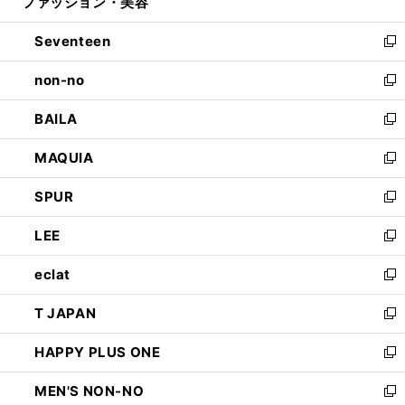
ファッション・美容
く
で
ド
ィ
開
ウ
ン
Seventeen
く
で
ド
新
開
ウ
し
non-no
く
で
い
新
開
ウ
し
BAILA
く
ィ
い
新
ン
ウ
し
MAQUIA
ド
ィ
い
新
ウ
ン
ウ
し
SPUR
で
ド
ィ
い
新
開
ウ
ン
ウ
し
LEE
く
で
ド
ィ
い
新
開
ウ
ン
ウ
し
eclat
く
で
ド
ィ
い
新
開
ウ
ン
ウ
し
T JAPAN
く
で
ド
ィ
い
新
開
ウ
ン
ウ
し
HAPPY PLUS ONE
く
で
ド
ィ
い
新
開
ウ
ン
ウ
し
MEN'S NON-NO
く
で
ド
ィ
い
新