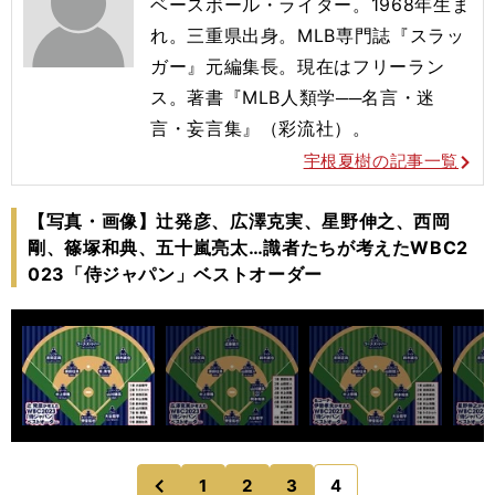
ベースボール・ライター。1968年生ま
れ。
三重県出身。
MLB専門誌『スラッ
ガー』元編集長。現在はフリーラン
ス。
著書『MLB人類学──名言・迷
言・妄言集』（彩流社）。
宇根夏樹の記事一覧
【写真・画像】辻発彦、広澤克実、星野伸之、西岡
剛、篠塚和典、五十嵐亮太…識者たちが考えたWBC2
023「侍ジャパン」ベストオーダー
1
2
3
4
のページへ