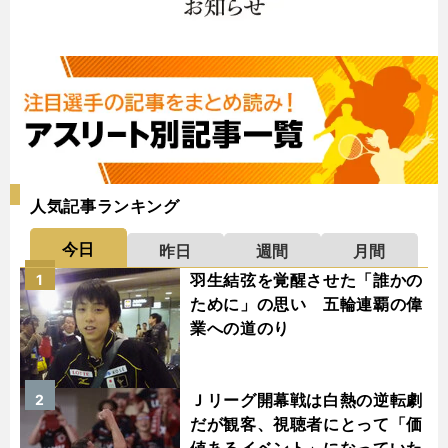
人気記事ランキング
今日
昨日
週間
月間
羽生結弦を覚醒させた「誰かの
1
ために」の思い 五輪連覇の偉
業への道のり
Ｊリーグ開幕戦は白熱の逆転劇
2
だが観客、視聴者にとって「価