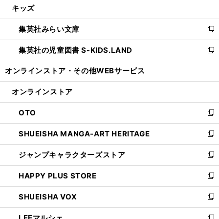
キッズ
く
で
ド
ィ
い
開
ウ
ン
ウ
集英社みらい文庫
く
で
ド
ィ
新
開
ウ
ン
し
集英社の児童図書 S-KIDS.LAND
く
で
ド
い
新
開
ウ
ウ
し
オンラインストア・
その他WEBサービス
く
で
ィ
い
開
ン
ウ
オンラインストア
く
ド
ィ
ウ
ン
OTO
で
ド
新
開
ウ
し
SHUEISHA MANGA-ART HERITAGE
く
で
い
新
開
ウ
し
ジャンプキャラクターズストア
く
ィ
い
新
ン
ウ
し
HAPPY PLUS STORE
ド
ィ
い
新
ウ
ン
ウ
し
SHUEISHA VOX
で
ド
ィ
い
新
開
ウ
ン
ウ
し
LEEマルシェ
く
で
ド
ィ