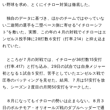
い野球を求め、とくにイチロー対策は徹底した。
独自のデータに基づき、ほかのチームではやっていな
い二遊間の選手を二塁ベース側に寄せる"イチローシフ
ト"を敷いた。実際、この年の４月の対戦でイチローはエ
ンゼルス投手陣に28打数６安打（打率.214）と抑え込ま
れていた。
ところが７月の対戦では、イチローが36打数15安打
（打率.417）と打ち込み、29日の試合では自身メジャー
初となる１試合５安打。苦手としていたエンゼルス戦で
圧巻のバッティングを見せた。結局、７月は51安打を放
ち、シーズン２度目の月間50安打をマークした。
８月になってもイチローの勢いは止まらない。８月３
日のボルチモア・オリオールズ戦のダブルヘッダーで通