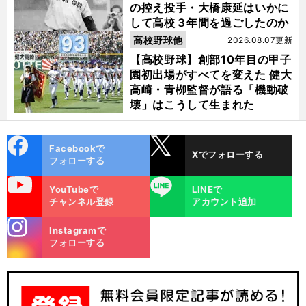
の控え投手・大橋康延はいかに
して高校３年間を過ごしたのか
高校野球他
2026.08.07更新
【高校野球】創部10年目の甲子
園初出場がすべてを変えた 健大
高崎・青栁監督が語る「機動破
壊」はこうして生まれた
cebo
X
Facebookで
Xでフォローする
ok
フォローする
uTube
LINE
YouTubeで
LINEで
チャンネル登録
アカウント追加
stagra
Instagramで
m
フォローする