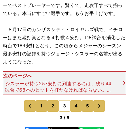
ーでベストプレーヤーです。賢くて、走攻守すべて揃っ
ている。本当にすごい選手です。もうお手上げです」
８月17日のカンザスシティ・ロイヤルズ戦で、イチロ
ーはまた猛打賞となる４打数４安打。118試合を消化した
時点で189安打となり、この頃からメジャーのシーズン
最多安打の記録を持つジョージ・シスラーの名前が出る
ようになった。
次のページへ
シスラーが持つ257安打に到達するには、残り44
試合で68本のヒットを打たなければならない。い
くらすぐれた打者とはいえ容易なことではない。た
だ、７月１日から驚異的なペースでヒットを積み重
次
1
2
3
4
5
のページへ
のページへ
ねていくイチロ
前
3 / 5