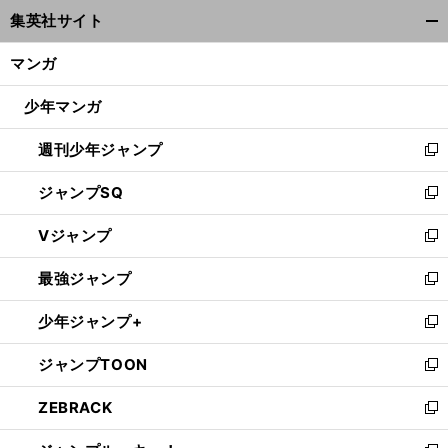
ウ
集英社サイト
ィ
開
ン
く/
マンガ
ド
閉
ウ
じ
少年マンガ
で
る
開
週刊少年ジャンプ
く
新
し
ジャンプSQ
い
新
ウ
し
Vジャンプ
ィ
い
新
ン
ウ
し
最強ジャンプ
ド
ィ
い
新
ウ
ン
ウ
し
少年ジャンプ+
で
ド
ィ
い
新
開
ウ
ン
ウ
し
ジャンプTOON
く
で
ド
ィ
い
新
開
ウ
ン
ウ
し
ZEBRACK
く
で
ド
ィ
い
新
開
ウ
ン
ウ
し