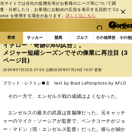
当サイトでは当社の提携先等がお客様のニーズ等について調
査・分析したり、お客様にお勧めの広告を表⽰する⽬的で Co
閉じ
okie を使⽤する場合があります。
詳しくはこちら
る
マイペ
web Sportiva (webスポルティーバ)
検索
メニュ
we
ー
野球の記事一覧
MLB
MLB
イチロー「奇跡の6
b
ジ
野球
サッカー
競馬
ゴルフ
その他球技
その他
ス
イチロー「奇跡の60試合」。
ポ
メジャー短縮シーズンでその偉業に再注目 (3
ル
ページ目)
テ
ィ
2020年07月23日 07:00 公開
2020年07月24日 15:57 更新
ー
バ
ブラッド・レフトン●文 text by Brad Lefton
photo by AFLO
その一方で、エンゼルス戦の成績はよくなかった。
エンゼルスの最大の武器は首脳陣だった。元キャッチ
ャーのマイク・ソーシアが監督で、ベンチコーチがジョ
ー・マドン（現・エンゼルス監督）だった。彼らが細か