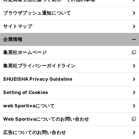
ブラウザプッシュ通知について
前
へ
サイトマップ
企業情報
開
く/
集英社ホームページ
新
閉
し
じ
集英社プライバシーガイドライン
い
る
ウ
SHUEISHA Privacy Guideline
ィ
ン
Setting of Cookies
ド
ウ
web Sportivaについて
で
開
Web Sportivaについてのお問い合わせ
く
新
し
広告についてのお問い合わせ
い