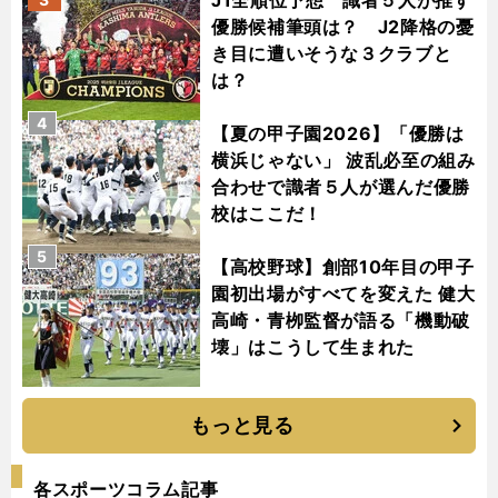
J1全順位予想 識者５人が推す
優勝候補筆頭は？ J2降格の憂
き目に遭いそうな３クラブと
は？
4
【夏の甲子園2026】「優勝は
横浜じゃない」 波乱必至の組み
合わせで識者５人が選んだ優勝
校はここだ！
5
【高校野球】創部10年目の甲子
園初出場がすべてを変えた 健大
高崎・青栁監督が語る「機動破
壊」はこうして生まれた
もっと見る
各スポーツコラム記事