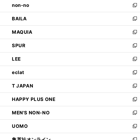
non-no
く
で
い
新
開
ウ
し
BAILA
く
ィ
い
新
ン
ウ
し
MAQUIA
ド
ィ
い
新
ウ
ン
ウ
し
SPUR
で
ド
ィ
い
新
開
ウ
ン
ウ
し
LEE
く
で
ド
ィ
い
新
開
ウ
ン
ウ
し
eclat
く
で
ド
ィ
い
新
開
ウ
ン
ウ
し
T JAPAN
く
で
ド
ィ
い
新
開
ウ
ン
ウ
し
HAPPY PLUS ONE
く
で
ド
ィ
い
新
開
ウ
ン
ウ
し
MEN'S NON-NO
く
で
ド
ィ
い
新
開
ウ
ン
ウ
し
UOMO
く
で
ド
ィ
い
新
開
ウ
ン
ウ
し
集英社オンライン
く
で
ド