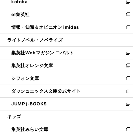
kotoba
く
で
ド
ィ
い
新
開
ウ
ン
ウ
し
e!集英社
く
で
ド
ィ
い
新
開
ウ
ン
ウ
し
情報・知識＆オピニオン imidas
く
で
ド
ィ
い
新
開
ウ
ン
ウ
し
ライトノベル・ノベライズ
く
で
ド
ィ
い
開
ウ
ン
ウ
集英社Webマガジン コバルト
く
で
ド
ィ
新
開
ウ
ン
し
集英社オレンジ文庫
く
で
ド
い
新
開
ウ
ウ
し
シフォン文庫
く
で
ィ
い
新
開
ン
ウ
し
ダッシュエックス文庫公式サイト
く
ド
ィ
い
新
ウ
ン
ウ
し
JUMP j-BOOKS
で
ド
ィ
い
新
開
ウ
ン
ウ
し
キッズ
く
で
ド
ィ
い
開
ウ
ン
ウ
集英社みらい文庫
く
で
ド
ィ
新