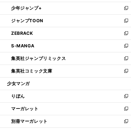
開
ウ
ン
ウ
し
少年ジャンプ+
く
で
ド
ィ
い
新
開
ウ
ン
ウ
し
ジャンプTOON
く
で
ド
ィ
い
新
開
ウ
ン
ウ
し
ZEBRACK
く
で
ド
ィ
い
新
開
ウ
ン
ウ
し
S-MANGA
く
で
ド
ィ
い
新
開
ウ
ン
ウ
し
集英社ジャンプリミックス
く
で
ド
ィ
い
新
開
ウ
ン
ウ
し
集英社コミック文庫
く
で
ド
ィ
い
新
開
ウ
ン
ウ
し
少女マンガ
く
で
ド
ィ
い
開
ウ
ン
ウ
りぼん
く
で
ド
ィ
新
開
ウ
ン
し
マーガレット
く
で
ド
い
新
開
ウ
ウ
し
別冊マーガレット
く
で
ィ
い
新
開
ン
ウ
し