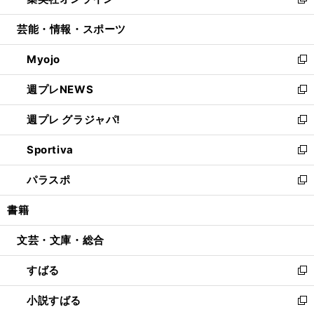
ィ
い
新
開
ウ
ン
ウ
し
芸能・情報・スポーツ
く
で
ド
ィ
い
開
ウ
ン
ウ
Myojo
く
で
ド
ィ
新
開
ウ
ン
し
週プレNEWS
く
で
ド
い
新
開
ウ
ウ
し
週プレ グラジャパ!
く
で
ィ
い
新
開
ン
ウ
し
Sportiva
く
ド
ィ
い
新
ウ
ン
ウ
し
パラスポ
で
ド
ィ
い
新
開
ウ
ン
ウ
し
書籍
く
で
ド
ィ
い
開
ウ
ン
ウ
文芸・文庫・総合
く
で
ド
ィ
開
ウ
ン
すばる
く
で
ド
新
開
ウ
し
小説すばる
く
で
い
新