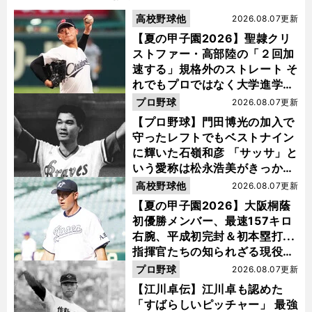
高校野球他
2026.08.07更新
【夏の甲子園2026】聖隷クリ
ストファー・高部陸の「２回加
速する」規格外のストレート そ
れでもプロではなく大学進学を
選ぶ理由
プロ野球
2026.08.07更新
【プロ野球】門田博光の加入で
守ったレフトでもベストナイン
に輝いた石嶺和彦 「サッサ」と
いう愛称は松永浩美がきっか
け？
高校野球他
2026.08.07更新
【夏の甲子園2026】大阪桐蔭
初優勝メンバー、最速157キロ
右腕、平成初完封＆初本塁打...
指揮官たちの知られざる現役時
代
プロ野球
2026.08.07更新
【江川卓伝】江川卓も認めた
「すばらしいピッチャー」 最強