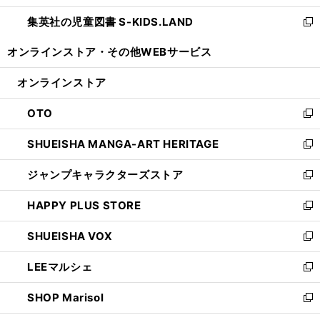
開
ウ
ン
し
集英社の児童図書 S-KIDS.LAND
く
で
ド
い
新
開
ウ
ウ
し
オンラインストア・
その他WEBサービス
く
で
ィ
い
開
ン
ウ
オンラインストア
く
ド
ィ
ウ
ン
OTO
で
ド
新
開
ウ
し
SHUEISHA MANGA-ART HERITAGE
く
で
い
新
開
ウ
し
ジャンプキャラクターズストア
く
ィ
い
新
ン
ウ
し
HAPPY PLUS STORE
ド
ィ
い
新
ウ
ン
ウ
し
SHUEISHA VOX
で
ド
ィ
い
新
開
ウ
ン
ウ
し
LEEマルシェ
く
で
ド
ィ
い
新
開
ウ
ン
ウ
し
SHOP Marisol
く
で
ド
ィ
い
新
開
ウ
ン
ウ
し