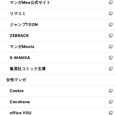
マンガMee公式サイト
く
ド
ィ
い
新
ウ
ン
ウ
し
リマコミ
で
ド
ィ
い
新
開
ウ
ン
ウ
し
ジャンプTOON
く
で
ド
ィ
い
新
開
ウ
ン
ウ
し
ZEBRACK
く
で
ド
ィ
い
新
開
ウ
ン
ウ
し
マンガMeets
く
で
ド
ィ
い
新
開
ウ
ン
ウ
し
S-MANGA
く
で
ド
ィ
い
新
開
ウ
ン
ウ
し
集英社コミック文庫
く
で
ド
ィ
い
新
開
ウ
ン
ウ
し
女性マンガ
く
で
ド
ィ
い
開
ウ
ン
ウ
Cookie
く
で
ド
ィ
新
開
ウ
ン
し
Cocohana
く
で
ド
い
新
開
ウ
ウ
し
office YOU
く
で
ィ
い
新