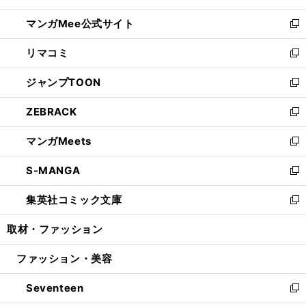
開
ン
ウ
し
マンガMee公式サイト
く
ド
ィ
い
新
ウ
ン
ウ
し
リマコミ
で
ド
ィ
い
新
開
ウ
ン
ウ
し
ジャンプTOON
く
で
ド
ィ
い
新
開
ウ
ン
ウ
し
ZEBRACK
く
で
ド
ィ
い
新
開
ウ
ン
ウ
し
マンガMeets
く
で
ド
ィ
い
新
開
ウ
ン
ウ
し
S-MANGA
く
で
ド
ィ
い
新
開
ウ
ン
ウ
し
集英社コミック文庫
く
で
ド
ィ
い
新
開
ウ
ン
ウ
し
取材・ファッション
く
で
ド
ィ
い
開
ウ
ン
ウ
ファッション・美容
く
で
ド
ィ
開
ウ
ン
Seventeen
く
で
ド
新
開
ウ
し