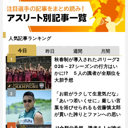
人気記事ランキング
今日
昨日
週間
月間
秋春制が導入されたJ1リーグ2
1
026－27シーズンの行方はい
かに!? ５人の識者が全順位を
大胆予想
「お前がラクして生意気だな」
2
「あいつ若いくせに」厳しい言
葉を浴びせられるも佐藤慎太郎
が貫いた誇りとファンへの思い
3