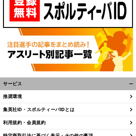
サービス
開
く/
推奨環境
閉
じ
集英社ID・スポルティーバIDとは
る
利用規約・会員規約
特定商取引法に基づく表示・その他の事項