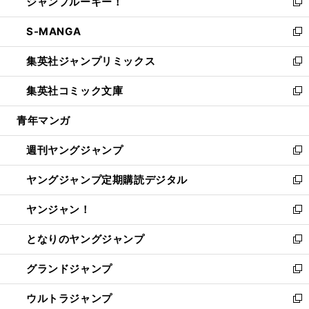
ジャンプルーキー！
く
で
ド
ィ
い
新
開
ウ
ン
ウ
し
S-MANGA
く
で
ド
ィ
い
新
開
ウ
ン
ウ
し
集英社ジャンプリミックス
く
で
ド
ィ
い
新
開
ウ
ン
ウ
し
集英社コミック文庫
く
で
ド
ィ
い
新
開
ウ
ン
ウ
し
青年マンガ
く
で
ド
ィ
い
開
ウ
ン
ウ
週刊ヤングジャンプ
く
で
ド
ィ
新
開
ウ
ン
し
ヤングジャンプ定期購読デジタル
く
で
ド
い
新
開
ウ
ウ
し
ヤンジャン！
く
で
ィ
い
新
開
ン
ウ
し
となりのヤングジャンプ
く
ド
ィ
い
新
ウ
ン
ウ
し
グランドジャンプ
で
ド
ィ
い
新
開
ウ
ン
ウ
し
ウルトラジャンプ
く
で
ド
ィ
い
新