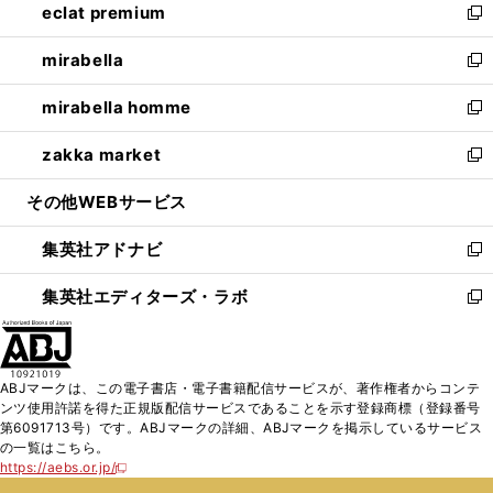
eclat premium
く
で
ド
ィ
い
新
開
ウ
ン
ウ
し
mirabella
く
で
ド
ィ
い
新
開
ウ
ン
ウ
し
mirabella homme
く
で
ド
ィ
い
新
開
ウ
ン
ウ
し
zakka market
く
で
ド
ィ
い
新
開
ウ
ン
ウ
し
その他WEBサービス
く
で
ド
ィ
い
開
ウ
ン
ウ
集英社アドナビ
く
で
ド
ィ
新
開
ウ
ン
し
集英社エディターズ・ラボ
く
で
ド
い
新
開
ウ
ウ
し
く
で
ィ
い
開
ン
ウ
ABJマークは、この電子書店・電子書籍配信サービスが、著作権者からコンテ
く
ド
ィ
ンツ使用許諾を得た正規版配信サービスであることを示す登録商標（登録番号
ウ
ン
第6091713号）です。ABJマークの詳細、ABJマークを掲示しているサービス
で
ド
の一覧はこちら。
開
ウ
https://aebs.or.jp/
新
く
で
し