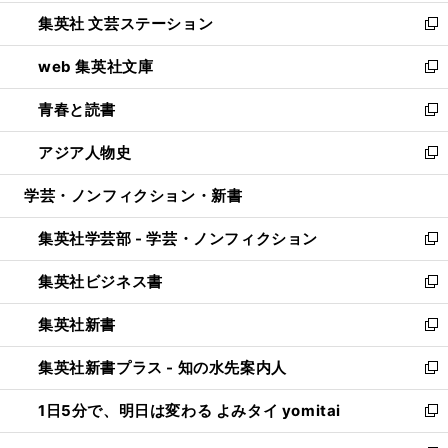
開
ウ
し
集英社 文芸ステーション
く
ィ
い
新
ン
ウ
し
web 集英社文庫
ド
ィ
い
新
ウ
ン
ウ
し
青春と読書
で
ド
ィ
い
新
開
ウ
ン
ウ
し
アジア人物史
く
で
ド
ィ
い
新
開
ウ
ン
ウ
し
学芸・ノンフィクション・新書
く
で
ド
ィ
い
開
ウ
ン
ウ
集英社学芸部 - 学芸・ノンフィクション
く
で
ド
ィ
新
開
ウ
ン
し
集英社ビジネス書
く
で
ド
い
新
開
ウ
ウ
し
集英社新書
く
で
ィ
い
新
開
ン
ウ
し
集英社新書プラス - 知の水先案内人
く
ド
ィ
い
新
ウ
ン
ウ
し
1日5分で、明日は変わる よみタイ yomitai
で
ド
ィ
い
新
開
ウ
ン
ウ
し