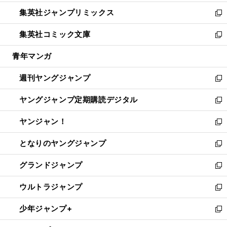
開
ウ
ン
ウ
し
集英社ジャンプリミックス
く
で
ド
ィ
い
新
開
ウ
ン
ウ
し
集英社コミック文庫
く
で
ド
ィ
い
新
開
ウ
ン
ウ
し
青年マンガ
く
で
ド
ィ
い
開
ウ
ン
ウ
週刊ヤングジャンプ
く
で
ド
ィ
新
開
ウ
ン
し
ヤングジャンプ定期購読デジタル
く
で
ド
い
新
開
ウ
ウ
し
ヤンジャン！
く
で
ィ
い
新
開
ン
ウ
し
となりのヤングジャンプ
く
ド
ィ
い
新
ウ
ン
ウ
し
グランドジャンプ
で
ド
ィ
い
新
開
ウ
ン
ウ
し
ウルトラジャンプ
く
で
ド
ィ
い
新
開
ウ
ン
ウ
し
少年ジャンプ+
く
で
ド
ィ
い
新
開
ウ
ン
ウ
し