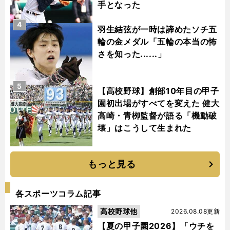
手となった
4
羽生結弦が一時は諦めたソチ五
輪の金メダル「五輪の本当の怖
さを知った......」
5
【高校野球】創部10年目の甲子
園初出場がすべてを変えた 健大
高崎・青栁監督が語る「機動破
壊」はこうして生まれた
もっと見る
各スポーツコラム記事
高校野球他
2026.08.08更新
【夏の甲子園2026】「ウチを