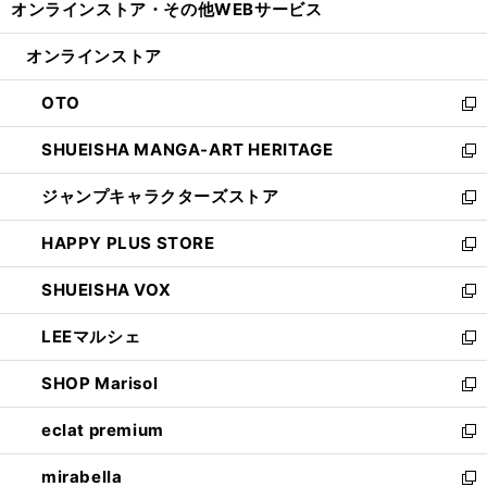
オンラインストア・
その他WEBサービス
く
で
ィ
い
開
ン
ウ
オンラインストア
く
ド
ィ
ウ
ン
OTO
で
ド
新
開
ウ
し
SHUEISHA MANGA-ART HERITAGE
く
で
い
新
開
ウ
し
ジャンプキャラクターズストア
く
ィ
い
新
ン
ウ
し
HAPPY PLUS STORE
ド
ィ
い
新
ウ
ン
ウ
し
SHUEISHA VOX
で
ド
ィ
い
新
開
ウ
ン
ウ
し
LEEマルシェ
く
で
ド
ィ
い
新
開
ウ
ン
ウ
し
SHOP Marisol
く
で
ド
ィ
い
新
開
ウ
ン
ウ
し
eclat premium
く
で
ド
ィ
い
新
開
ウ
ン
ウ
し
mirabella
く
で
ド
ィ
い
新