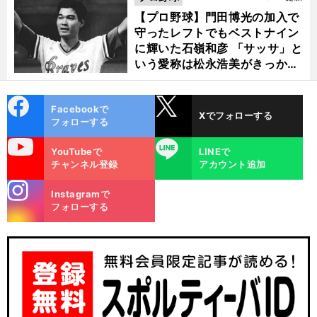
【プロ野球】門田博光の加入で
守ったレフトでもベストナイン
に輝いた石嶺和彦 「サッサ」と
いう愛称は松永浩美がきっか
け？
cebo
X
Facebookで
Xでフォローする
ok
フォローする
uTube
LINE
YouTubeで
LINEで
チャンネル登録
アカウント追加
stagra
Instagramで
m
フォローする