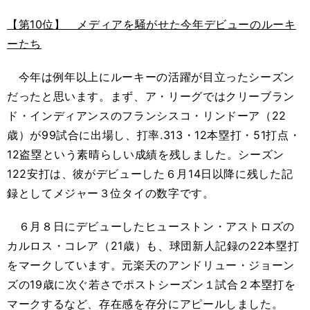
【第10位】 メディアを騒がせた今年デビューのルーキ
ーたち
今年は例年以上にルーキーの活躍が目立ったシーズン
だったと思います。まず、ア・リーグではクリーブラン
ド・インディアンスのフランシスコ・リンドーア（22
歳）が99試合に出場し、打率.313・12本塁打・51打点・
12盗塁という素晴らしい成績を残しました。シーズン
122安打は、彼がデビューした６月14日以降に残した記
録としてメジャー３位タイの数字です。
６月８日にデビューしたヒューストン・アストロズの
カルロス・コレア（21歳）も、球団新人記録の22本塁打
をマークしています。元楽天のアンドリュー・ジョーン
ズの19歳に次ぐ若さでポストシーズン１試合２本塁打を
マークするなど、存在感を存分にアピールしました。