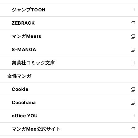
開
ウ
ン
ウ
し
ジャンプTOON
く
で
ド
ィ
い
新
開
ウ
ン
ウ
し
ZEBRACK
く
で
ド
ィ
い
新
開
ウ
ン
ウ
し
マンガMeets
く
で
ド
ィ
い
新
開
ウ
ン
ウ
し
S-MANGA
く
で
ド
ィ
い
新
開
ウ
ン
ウ
し
集英社コミック文庫
く
で
ド
ィ
い
新
開
ウ
ン
ウ
し
女性マンガ
く
で
ド
ィ
い
開
ウ
ン
ウ
Cookie
く
で
ド
ィ
新
開
ウ
ン
し
Cocohana
く
で
ド
い
新
開
ウ
ウ
し
office YOU
く
で
ィ
い
新
開
ン
ウ
し
マンガMee公式サイト
く
ド
ィ
い
新
ウ
ン
ウ
し