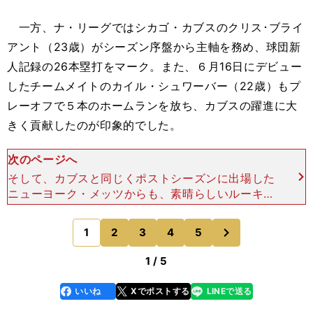
一方、ナ・リーグではシカゴ・カブスのクリス･ブライ
アント（23歳）がシーズン序盤から主軸を務め、球団新
人記録の26本塁打をマーク。また、６月16日にデビュー
したチームメイトのカイル・シュワーバー（22歳）もプ
レーオフで５本のホームランを放ち、カブスの躍進に大
きく貢献したのが印象的でした。
次のページへ
そして、カブスと同じくポストシーズンに出場した
ニューヨーク・メッツからも、素晴らしいルーキー
たちがデビューしました。投手では、ノア・シンダ
ーガード（23歳）が今年投げたメジャーの先発で
次
1
2
3
4
5
のページへ
最速となる平均時
1 / 5
いいね
Xでポストする
LINEで送る
line
faceboo
x
k