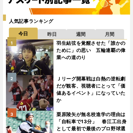
人気記事ランキング
今日
昨日
週間
月間
羽生結弦を覚醒させた「誰かの
1
ために」の思い 五輪連覇の偉
業への道のり
Ｊリーグ開幕戦は白熱の逆転劇
2
だが観客、視聴者にとって「価
値あるイベント」になっていた
か
栗原陵矢が無名校進学の理由は
3
「自転車で13分」 春江工出身
として最初で最後のプロ野球選