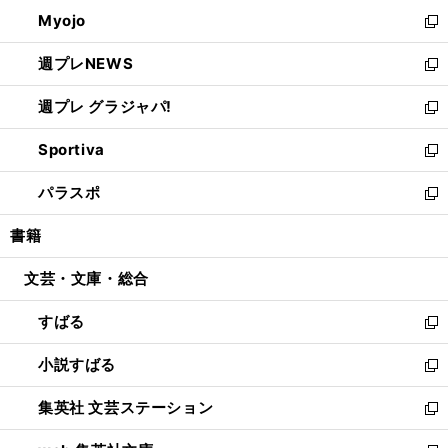
ウ
ン
ウ
Myojo
く
で
ド
ィ
新
開
ウ
ン
し
週プレNEWS
く
で
ド
い
新
開
ウ
ウ
し
週プレ グラジャパ!
く
で
ィ
い
新
開
ン
ウ
し
Sportiva
く
ド
ィ
い
新
ウ
ン
ウ
し
パラスポ
で
ド
ィ
い
新
開
ウ
ン
ウ
し
書籍
く
で
ド
ィ
い
開
ウ
ン
ウ
文芸・文庫・総合
く
で
ド
ィ
開
ウ
ン
すばる
く
で
ド
新
開
ウ
し
小説すばる
く
で
い
新
開
ウ
し
集英社 文芸ステーション
く
ィ
い
新
ン
ウ
し