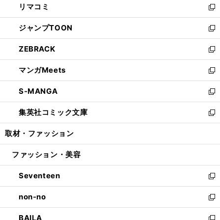
リマコミ
で
ド
ィ
い
新
開
ウ
ン
ウ
し
ジャンプTOON
く
で
ド
ィ
い
新
開
ウ
ン
ウ
し
ZEBRACK
く
で
ド
ィ
い
新
開
ウ
ン
ウ
し
マンガMeets
く
で
ド
ィ
い
新
開
ウ
ン
ウ
し
S-MANGA
く
で
ド
ィ
い
新
開
ウ
ン
ウ
し
集英社コミック文庫
く
で
ド
ィ
い
新
開
ウ
ン
ウ
し
取材・ファッション
く
で
ド
ィ
い
開
ウ
ン
ウ
ファッション・美容
く
で
ド
ィ
開
ウ
ン
Seventeen
く
で
ド
新
開
ウ
し
non-no
く
で
い
新
開
ウ
し
BAILA
く
ィ
い