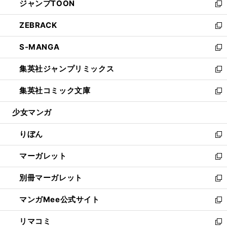
ジャンプTOON
く
で
ド
ィ
い
新
開
ウ
ン
ウ
し
ZEBRACK
く
で
ド
ィ
い
新
開
ウ
ン
ウ
し
S-MANGA
く
で
ド
ィ
い
新
開
ウ
ン
ウ
し
集英社ジャンプリミックス
く
で
ド
ィ
い
新
開
ウ
ン
ウ
し
集英社コミック文庫
く
で
ド
ィ
い
新
開
ウ
ン
ウ
し
少女マンガ
く
で
ド
ィ
い
開
ウ
ン
ウ
りぼん
く
で
ド
ィ
新
開
ウ
ン
し
マーガレット
く
で
ド
い
新
開
ウ
ウ
し
別冊マーガレット
く
で
ィ
い
新
開
ン
ウ
し
マンガMee公式サイト
く
ド
ィ
い
新
ウ
ン
ウ
し
リマコミ
で
ド
ィ
い
新