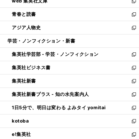
web 集英社文庫
ド
ィ
い
新
ウ
ン
ウ
し
青春と読書
で
ド
ィ
い
新
開
ウ
ン
ウ
し
アジア人物史
く
で
ド
ィ
い
新
開
ウ
ン
ウ
し
学芸・ノンフィクション・新書
く
で
ド
ィ
い
開
ウ
ン
ウ
集英社学芸部 - 学芸・ノンフィクション
く
で
ド
ィ
新
開
ウ
ン
し
集英社ビジネス書
く
で
ド
い
新
開
ウ
ウ
し
集英社新書
く
で
ィ
い
新
開
ン
ウ
し
集英社新書プラス - 知の水先案内人
く
ド
ィ
い
新
ウ
ン
ウ
し
1日5分で、明日は変わる よみタイ yomitai
で
ド
ィ
い
新
開
ウ
ン
ウ
し
kotoba
く
で
ド
ィ
い
新
開
ウ
ン
ウ
し
e!集英社
く
で
ド
ィ
い
新