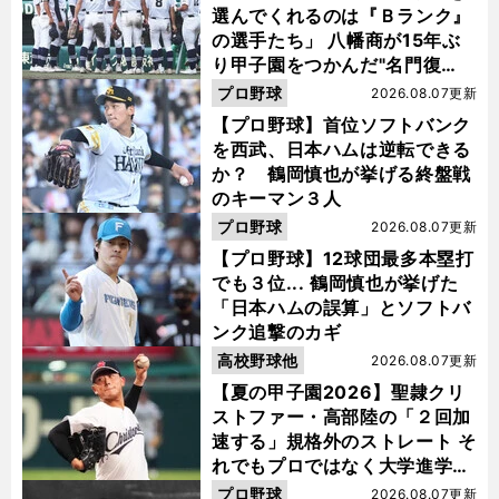
選んでくれるのは『Ｂランク』
の選手たち」 八幡商が15年ぶ
り甲子園をつかんだ"名門復
活"の舞台裏
プロ野球
2026.08.07更新
【プロ野球】首位ソフトバンク
を西武、日本ハムは逆転できる
か？ 鶴岡慎也が挙げる終盤戦
のキーマン３人
プロ野球
2026.08.07更新
【プロ野球】12球団最多本塁打
でも３位... 鶴岡慎也が挙げた
「日本ハムの誤算」とソフトバ
ンク追撃のカギ
高校野球他
2026.08.07更新
【夏の甲子園2026】聖隷クリ
ストファー・高部陸の「２回加
速する」規格外のストレート そ
れでもプロではなく大学進学を
選ぶ理由
プロ野球
2026.08.07更新