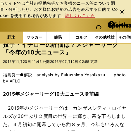
当サイトでは当社の提携先等がお客様のニーズ等について調
査・分析したり、お客様にお勧めの広告を表⽰する⽬的で Co
閉じ
okie を使⽤する場合があります。
詳しくはこちら
る
マイペ
web Sportiva (webスポルティーバ)
検索
メニュ
we
ー
野球の記事一覧
MLB
福島良一
投手・イチロー
b
ジ
野球
サッカー
競馬
ゴルフ
その他球技
その他
ス
投手・イチローの評価は？メジャーリーグ
ポ
「今年の10大ニュース」
ル
テ
2015年11月20日 11:45 公開
2016年07月12日 02:55 更新
ィ
ー
福島良一●解説 analysis by Fukushima Yoshikazu photo
バ
by AFLO
2015年メジャーリーグ10大ニュース＠前編
2015年のメジャーリーグは、カンザスシティ・ロイヤ
ルズが30年ぶり２度目の世界一に輝き、幕を下ろしまし
た。４月初旬に開幕してから約８ヶ月、今年もいろんな