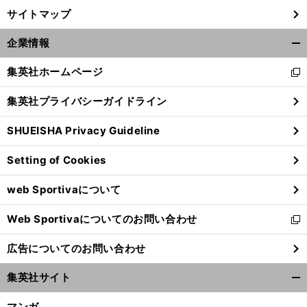
サイトマップ
企業情報
開
く/
集英社ホームページ
新
閉
し
じ
集英社プライバシーガイドライン
い
る
ウ
SHUEISHA Privacy Guideline
ィ
ン
Setting of Cookies
ド
ウ
web Sportivaについて
で
開
Web Sportivaについてのお問い合わせ
く
新
し
広告についてのお問い合わせ
い
ウ
集英社サイト
ィ
開
ン
く/
マンガ