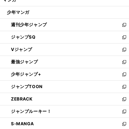
ド
閉
ウ
じ
少年マンガ
で
る
開
週刊少年ジャンプ
く
新
し
ジャンプSQ
い
新
ウ
し
Vジャンプ
ィ
い
新
ン
ウ
し
最強ジャンプ
ド
ィ
い
新
ウ
ン
ウ
し
少年ジャンプ+
で
ド
ィ
い
新
開
ウ
ン
ウ
し
ジャンプTOON
く
で
ド
ィ
い
新
開
ウ
ン
ウ
し
ZEBRACK
く
で
ド
ィ
い
新
開
ウ
ン
ウ
し
ジャンプルーキー！
く
で
ド
ィ
い
新
開
ウ
ン
ウ
し
S-MANGA
く
で
ド
ィ
い
新