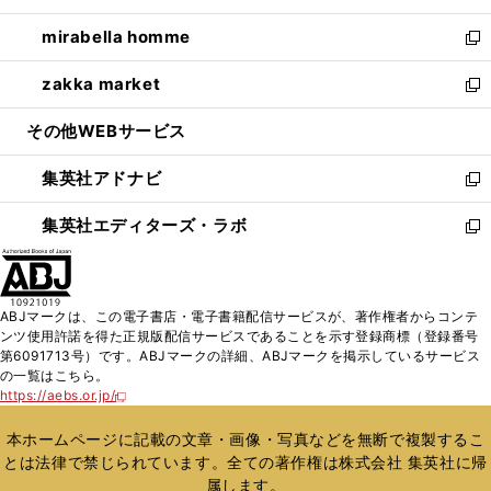
開
ウ
ン
ウ
し
mirabella homme
く
で
ド
ィ
い
新
開
ウ
ン
ウ
し
zakka market
く
で
ド
ィ
い
新
開
ウ
ン
ウ
し
その他WEBサービス
く
で
ド
ィ
い
開
ウ
ン
ウ
集英社アドナビ
く
で
ド
ィ
新
開
ウ
ン
し
集英社エディターズ・ラボ
く
で
ド
い
新
開
ウ
ウ
し
く
で
ィ
い
開
ン
ウ
ABJマークは、この電子書店・電子書籍配信サービスが、著作権者からコンテ
く
ド
ィ
ンツ使用許諾を得た正規版配信サービスであることを示す登録商標（登録番号
ウ
ン
第6091713号）です。ABJマークの詳細、ABJマークを掲示しているサービス
で
ド
の一覧はこちら。
開
ウ
https://aebs.or.jp/
新
く
で
し
い
開
本ホームページに記載の文章・画像・写真などを無断で複製するこ
ウ
く
とは法律で禁じられています。全ての著作権は株式会社 集英社に帰
ィ
属します。
ン