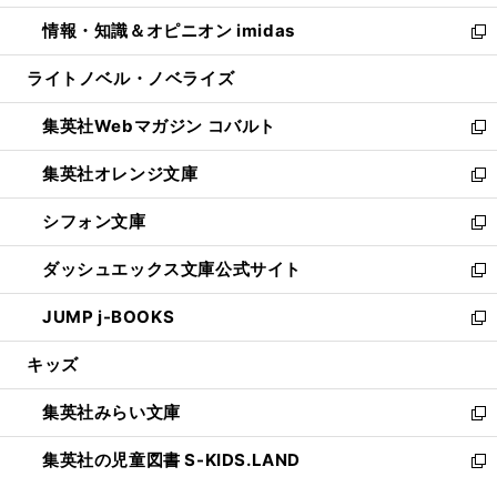
開
ウ
ン
ウ
し
情報・知識＆オピニオン imidas
く
で
ド
ィ
い
新
開
ウ
ン
ウ
し
ライトノベル・ノベライズ
く
で
ド
ィ
い
開
ウ
ン
ウ
集英社Webマガジン コバルト
く
で
ド
ィ
新
開
ウ
ン
し
集英社オレンジ文庫
く
で
ド
い
新
開
ウ
ウ
し
シフォン文庫
く
で
ィ
い
新
開
ン
ウ
し
ダッシュエックス文庫公式サイト
く
ド
ィ
い
新
ウ
ン
ウ
し
JUMP j-BOOKS
で
ド
ィ
い
新
開
ウ
ン
ウ
し
キッズ
く
で
ド
ィ
い
開
ウ
ン
ウ
集英社みらい文庫
く
で
ド
ィ
新
開
ウ
ン
し
集英社の児童図書 S-KIDS.LAND
く
で
ド
い
新
開
ウ
ウ
し