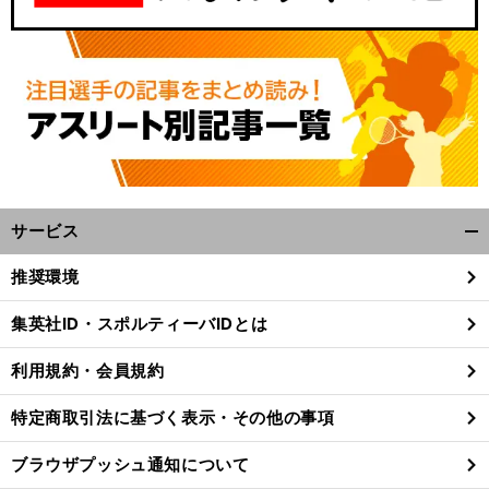
サービス
開
く/
３
推奨環境
前
閉
へ
30
じ
集英社ID・スポルティーバIDとは
る
利用規約・会員規約
特定商取引法に基づく表示・その他の事項
ブラウザプッシュ通知について