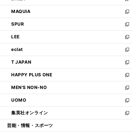
新
ン
ウ
し
MAQUIA
ド
ィ
い
新
ウ
ン
ウ
し
SPUR
で
ド
ィ
い
新
開
ウ
ン
ウ
し
LEE
く
で
ド
ィ
い
新
開
ウ
ン
ウ
し
eclat
く
で
ド
ィ
い
新
開
ウ
ン
ウ
し
T JAPAN
く
で
ド
ィ
い
新
開
ウ
ン
ウ
し
HAPPY PLUS ONE
く
で
ド
ィ
い
新
開
ウ
ン
ウ
し
MEN'S NON-NO
く
で
ド
ィ
い
新
開
ウ
ン
ウ
し
UOMO
く
で
ド
ィ
い
新
開
ウ
ン
ウ
し
集英社オンライン
く
で
ド
ィ
い
新
開
ウ
ン
ウ
し
芸能・情報・スポーツ
く
で
ド
ィ
い
開