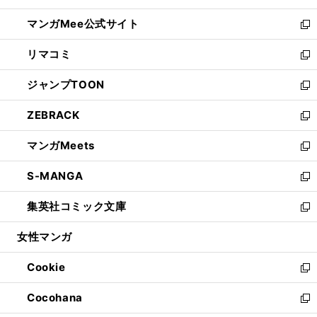
開
ン
ウ
し
マンガMee公式サイト
く
ド
ィ
い
新
ウ
ン
ウ
し
リマコミ
で
ド
ィ
い
新
開
ウ
ン
ウ
し
ジャンプTOON
く
で
ド
ィ
い
新
開
ウ
ン
ウ
し
ZEBRACK
く
で
ド
ィ
い
新
開
ウ
ン
ウ
し
マンガMeets
く
で
ド
ィ
い
新
開
ウ
ン
ウ
し
S-MANGA
く
で
ド
ィ
い
新
開
ウ
ン
ウ
し
集英社コミック文庫
く
で
ド
ィ
い
新
開
ウ
ン
ウ
し
女性マンガ
く
で
ド
ィ
い
開
ウ
ン
ウ
Cookie
く
で
ド
ィ
新
開
ウ
ン
し
Cocohana
く
で
ド
い
新
開
ウ
ウ
し