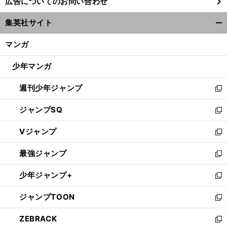
広告についてのお問い合わせ
い
ウ
集英社サイト
ィ
開
ン
く/
マンガ
ド
閉
ウ
じ
少年マンガ
で
る
開
週刊少年ジャンプ
く
新
し
ジャンプSQ
い
新
ウ
し
Vジャンプ
ィ
い
新
ン
ウ
し
最強ジャンプ
ド
ィ
い
新
ウ
ン
ウ
し
少年ジャンプ+
で
ド
ィ
い
新
開
ウ
ン
ウ
し
ジャンプTOON
く
で
ド
ィ
い
新
開
ウ
ン
ウ
し
ZEBRACK
く
で
ド
ィ
い
新