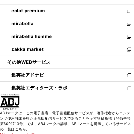
開
ウ
ン
ウ
し
eclat premium
く
で
ド
ィ
い
新
開
ウ
ン
ウ
し
mirabella
く
で
ド
ィ
い
新
開
ウ
ン
ウ
し
mirabella homme
く
で
ド
ィ
い
新
開
ウ
ン
ウ
し
zakka market
く
で
ド
ィ
い
新
開
ウ
ン
ウ
し
その他WEBサービス
く
で
ド
ィ
い
開
ウ
ン
ウ
集英社アドナビ
く
で
ド
ィ
新
開
ウ
ン
し
集英社エディターズ・ラボ
く
で
ド
い
新
開
ウ
ウ
し
く
で
ィ
い
開
ン
ウ
ABJマークは、この電子書店・電子書籍配信サービスが、著作権者からコンテ
く
ド
ィ
ンツ使用許諾を得た正規版配信サービスであることを示す登録商標（登録番号
ウ
ン
第6091713号）です。ABJマークの詳細、ABJマークを掲示しているサービス
で
ド
の一覧はこちら。
開
ウ