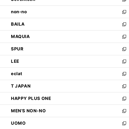
新
開
ウ
し
non-no
く
で
い
新
開
ウ
し
BAILA
く
ィ
い
新
ン
ウ
し
MAQUIA
ド
ィ
い
新
ウ
ン
ウ
し
SPUR
で
ド
ィ
い
新
開
ウ
ン
ウ
し
LEE
く
で
ド
ィ
い
新
開
ウ
ン
ウ
し
eclat
く
で
ド
ィ
い
新
開
ウ
ン
ウ
し
T JAPAN
く
で
ド
ィ
い
新
開
ウ
ン
ウ
し
HAPPY PLUS ONE
く
で
ド
ィ
い
新
開
ウ
ン
ウ
し
MEN'S NON-NO
く
で
ド
ィ
い
新
開
ウ
ン
ウ
し
UOMO
く
で
ド
ィ
い
新