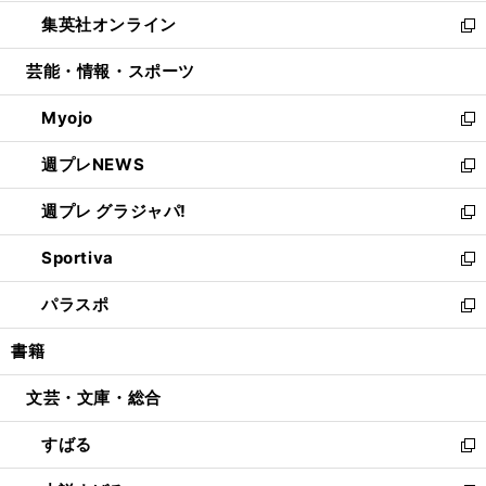
開
ウ
ン
ウ
し
集英社オンライン
く
で
ド
ィ
い
新
開
ウ
ン
ウ
し
芸能・情報・スポーツ
く
で
ド
ィ
い
開
ウ
ン
ウ
Myojo
く
で
ド
ィ
新
開
ウ
ン
し
週プレNEWS
く
で
ド
い
新
開
ウ
ウ
し
週プレ グラジャパ!
く
で
ィ
い
新
開
ン
ウ
し
Sportiva
く
ド
ィ
い
新
ウ
ン
ウ
し
パラスポ
で
ド
ィ
い
新
開
ウ
ン
ウ
し
書籍
く
で
ド
ィ
い
開
ウ
ン
ウ
文芸・文庫・総合
く
で
ド
ィ
開
ウ
ン
すばる
く
で
ド
新
開
ウ
し