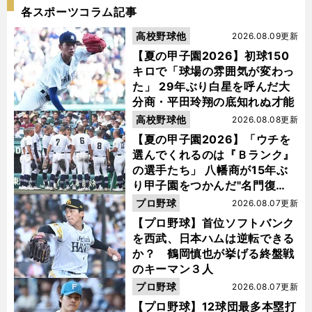
各スポーツコラム記事
高校野球他
2026.08.09更新
【夏の甲子園2026】初球150
キロで「球場の雰囲気が変わっ
た」 29年ぶり白星を呼んだ大
分商・平田玲翔の底知れぬ才能
高校野球他
2026.08.08更新
【夏の甲子園2026】「ウチを
選んでくれるのは『Ｂランク』
の選手たち」 八幡商が15年ぶ
り甲子園をつかんだ"名門復
活"の舞台裏
プロ野球
2026.08.07更新
【プロ野球】首位ソフトバンク
を西武、日本ハムは逆転できる
か？ 鶴岡慎也が挙げる終盤戦
のキーマン３人
プロ野球
2026.08.07更新
【プロ野球】12球団最多本塁打