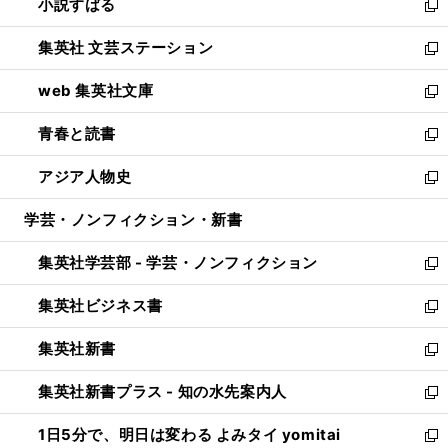
小説すばる
く
で
い
新
開
ウ
し
集英社 文芸ステーション
く
ィ
い
新
ン
ウ
し
web 集英社文庫
ド
ィ
い
新
ウ
ン
ウ
し
青春と読書
で
ド
ィ
い
新
開
ウ
ン
ウ
し
アジア人物史
く
で
ド
ィ
い
新
開
ウ
ン
ウ
し
学芸・ノンフィクション・新書
く
で
ド
ィ
い
開
ウ
ン
ウ
集英社学芸部 - 学芸・ノンフィクション
く
で
ド
ィ
新
開
ウ
ン
し
集英社ビジネス書
く
で
ド
い
新
開
ウ
ウ
し
集英社新書
く
で
ィ
い
新
開
ン
ウ
し
集英社新書プラス - 知の水先案内人
く
ド
ィ
い
新
ウ
ン
ウ
し
1日5分で、明日は変わる よみタイ yomitai
で
ド
ィ
い
新