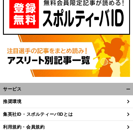
】
前
へ
サービス
開
く/
推奨環境
閉
じ
集英社ID・スポルティーバIDとは
る
利用規約・会員規約