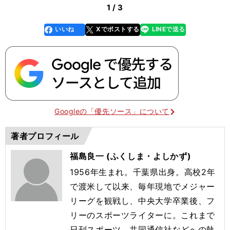
1 / 3
いいね
Xでポストする
LINEで送る
line
faceboo
x
k
Googleの「優先ソース」について
著者プロフィール
福島良一 (ふくしま・よしかず)
1956年生まれ。千葉県出身。高校2年
で渡米して以来、毎年現地でメジャー
リーグを観戦し、中央大学卒業後、フ
リーのスポーツライターに。これまで
日刊スポーツ、共同通信社などへの執