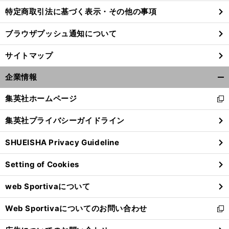
特定商取引法に基づく表示・その他の事項
ブラウザプッシュ通知について
サイトマップ
企業情報
開
く/
集英社ホームページ
新
閉
し
じ
集英社プライバシーガイドライン
い
る
ウ
SHUEISHA Privacy Guideline
ィ
ン
Setting of Cookies
ド
ウ
web Sportivaについて
で
開
Web Sportivaについてのお問い合わせ
く
新
し