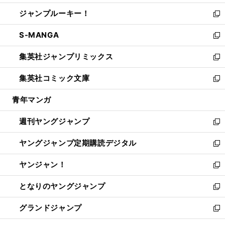
開
ウ
ン
ウ
し
ジャンプルーキー！
く
で
ド
ィ
い
新
開
ウ
ン
ウ
し
S-MANGA
く
で
ド
ィ
い
新
開
ウ
ン
ウ
し
集英社ジャンプリミックス
く
で
ド
ィ
い
新
開
ウ
ン
ウ
し
集英社コミック文庫
く
で
ド
ィ
い
新
開
ウ
ン
ウ
し
青年マンガ
く
で
ド
ィ
い
開
ウ
ン
ウ
週刊ヤングジャンプ
く
で
ド
ィ
新
開
ウ
ン
し
ヤングジャンプ定期購読デジタル
く
で
ド
い
新
開
ウ
ウ
し
ヤンジャン！
く
で
ィ
い
新
開
ン
ウ
し
となりのヤングジャンプ
く
ド
ィ
い
新
ウ
ン
ウ
し
グランドジャンプ
で
ド
ィ
い
新
開
ウ
ン
ウ
し