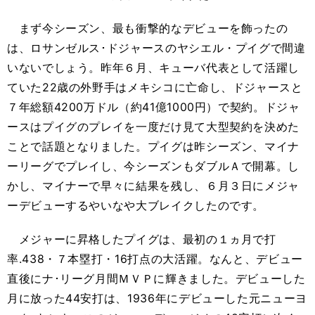
まず今シーズン、最も衝撃的なデビューを飾ったの
は、ロサンゼルス･ドジャースのヤシエル・プイグで間違
いないでしょう。昨年６月、キューバ代表として活躍し
ていた22歳の外野手はメキシコに亡命し、ドジャースと
７年総額4200万ドル（約41億1000円）で契約。ドジャ
ースはプイグのプレイを一度だけ見て大型契約を決めた
ことで話題となりました。プイグは昨シーズン、マイナ
ーリーグでプレイし、今シーズンもダブルＡで開幕。し
かし、マイナーで早々に結果を残し、６月３日にメジャ
ーデビューするやいなや大ブレイクしたのです。
メジャーに昇格したプイグは、最初の１ヵ月で打
率.438・７本塁打・16打点の大活躍。なんと、デビュー
直後にナ･リーグ月間ＭＶＰに輝きました。デビューした
月に放った44安打は、1936年にデビューした元ニューヨ