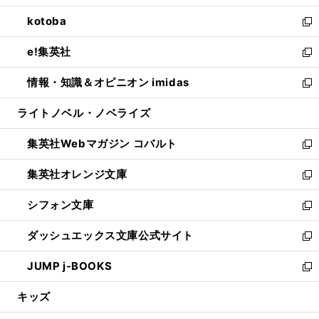
開
ウ
ン
ウ
し
kotoba
く
で
ド
ィ
い
新
開
ウ
ン
ウ
し
e!集英社
く
で
ド
ィ
い
新
開
ウ
ン
ウ
し
情報・知識＆オピニオン imidas
く
で
ド
ィ
い
新
開
ウ
ン
ウ
し
ライトノベル・ノベライズ
く
で
ド
ィ
い
開
ウ
ン
ウ
集英社Webマガジン コバルト
く
で
ド
ィ
新
開
ウ
ン
し
集英社オレンジ文庫
く
で
ド
い
新
開
ウ
ウ
し
シフォン文庫
く
で
ィ
い
新
開
ン
ウ
し
ダッシュエックス文庫公式サイト
く
ド
ィ
い
新
ウ
ン
ウ
し
JUMP j-BOOKS
で
ド
ィ
い
新
開
ウ
ン
ウ
し
キッズ
く
で
ド
ィ
い
開
ウ
ン
ウ