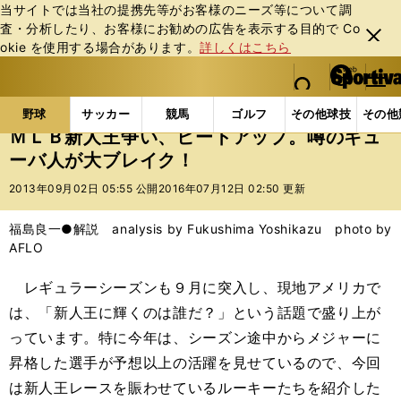
当サイトでは当社の提携先等がお客様のニーズ等について調
査・分析したり、お客様にお勧めの広告を表⽰する⽬的で Co
閉じ
okie を使⽤する場合があります。
詳しくはこちら
る
マイペ
web Sportiva (webスポルティーバ)
検索
メニュ
we
ー
野球の記事一覧
MLB
福島良一
ＭＬＢ新人王争
b
ジ
野球
サッカー
競馬
ゴルフ
その他球技
その他
ス
ＭＬＢ新人王争い、ヒートアップ。噂のキュ
ポ
ーバ人が大ブレイク！
ル
テ
2013年09月02日 05:55 公開
2016年07月12日 02:50 更新
ィ
ー
福島良一●解説 analysis by Fukushima Yoshikazu photo by
バ
AFLO
レギュラーシーズンも９月に突入し、現地アメリカで
は、「新人王に輝くのは誰だ？」という話題で盛り上が
っています。特に今年は、シーズン途中からメジャーに
昇格した選手が予想以上の活躍を見せているので、今回
は新人王レースを賑わせているルーキーたちを紹介した