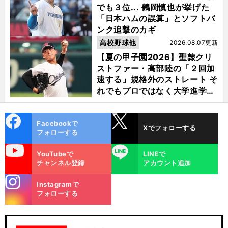
でも３位... 鶴岡慎也が挙げた
「日本ハムの誤算」とソフトバ
ンク追撃のカギ
高校野球他
2026.08.07更新
【夏の甲子園2026】聖隷クリ
ストファー・高部陸の「２回加
速する」規格外のストレート そ
れでもプロではなく大学進学を
選ぶ理由
cebo
X
Facebookで
Xでフォローする
ok
フォローする
uTube
LINE
YouTubeで
LINEで
チャンネル登録
アカウント追加
stagra
Instagramで
m
フォローする