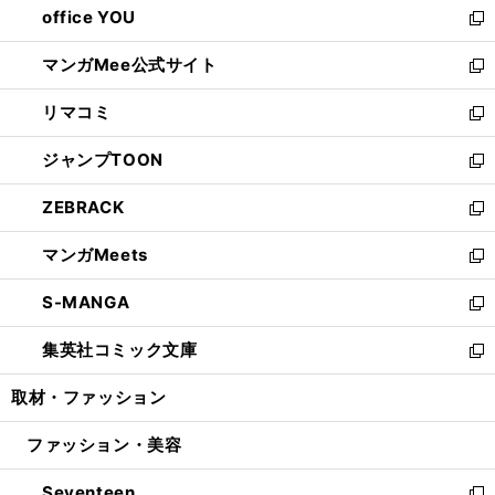
office YOU
く
で
ィ
い
新
開
ン
ウ
し
マンガMee公式サイト
く
ド
ィ
い
新
ウ
ン
ウ
し
リマコミ
で
ド
ィ
い
新
開
ウ
ン
ウ
し
ジャンプTOON
く
で
ド
ィ
い
新
開
ウ
ン
ウ
し
ZEBRACK
く
で
ド
ィ
い
新
開
ウ
ン
ウ
し
マンガMeets
く
で
ド
ィ
い
新
開
ウ
ン
ウ
し
S-MANGA
く
で
ド
ィ
い
新
開
ウ
ン
ウ
し
集英社コミック文庫
く
で
ド
ィ
い
新
開
ウ
ン
ウ
し
取材・ファッション
く
で
ド
ィ
い
開
ウ
ン
ウ
ファッション・美容
く
で
ド
ィ
開
ウ
ン
Seventeen
く
で
ド