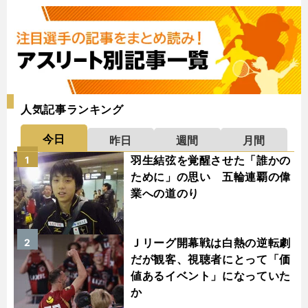
人気記事ランキング
今日
昨日
週間
月間
羽生結弦を覚醒させた「誰かの
1
ために」の思い 五輪連覇の偉
業への道のり
Ｊリーグ開幕戦は白熱の逆転劇
2
だが観客、視聴者にとって「価
値あるイベント」になっていた
か