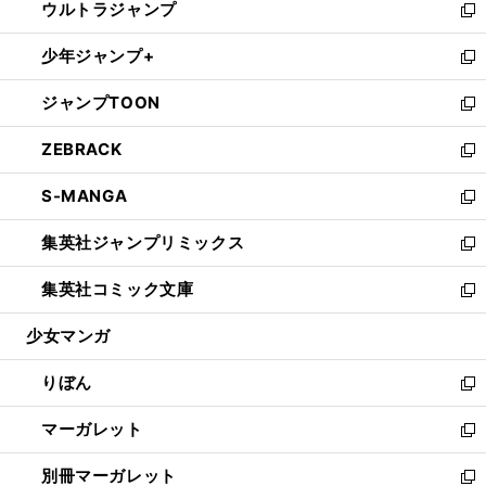
ウルトラジャンプ
く
で
ド
ィ
い
新
開
ウ
ン
ウ
し
少年ジャンプ+
く
で
ド
ィ
い
新
開
ウ
ン
ウ
し
ジャンプTOON
く
で
ド
ィ
い
新
開
ウ
ン
ウ
し
ZEBRACK
く
で
ド
ィ
い
新
開
ウ
ン
ウ
し
S-MANGA
く
で
ド
ィ
い
新
開
ウ
ン
ウ
し
集英社ジャンプリミックス
く
で
ド
ィ
い
新
開
ウ
ン
ウ
し
集英社コミック文庫
く
で
ド
ィ
い
新
開
ウ
ン
ウ
し
少女マンガ
く
で
ド
ィ
い
開
ウ
ン
ウ
りぼん
く
で
ド
ィ
新
開
ウ
ン
し
マーガレット
く
で
ド
い
新
開
ウ
ウ
し
別冊マーガレット
く
で
ィ
い
新