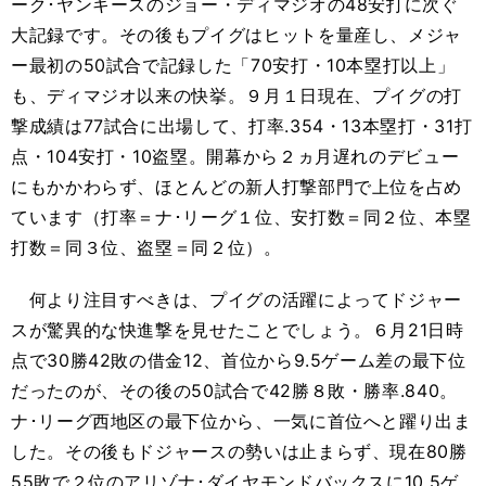
ーク･ヤンキースのジョー・ディマジオの48安打に次ぐ
大記録です。その後もプイグはヒットを量産し、メジャ
ー最初の50試合で記録した「70安打・10本塁打以上」
も、ディマジオ以来の快挙。９月１日現在、プイグの打
撃成績は77試合に出場して、打率.354・13本塁打・31打
点・104安打・10盗塁。開幕から２ヵ月遅れのデビュー
にもかかわらず、ほとんどの新人打撃部門で上位を占め
ています（打率＝ナ･リーグ１位、安打数＝同２位、本塁
打数＝同３位、盗塁＝同２位）。
何より注目すべきは、プイグの活躍によってドジャー
スが驚異的な快進撃を見せたことでしょう。６月21日時
点で30勝42敗の借金12、首位から9.5ゲーム差の最下位
だったのが、その後の50試合で42勝８敗・勝率.840。
ナ･リーグ西地区の最下位から、一気に首位へと躍り出ま
した。その後もドジャースの勢いは止まらず、現在80勝
55敗で２位のアリゾナ･ダイヤモンドバックスに10.5ゲ