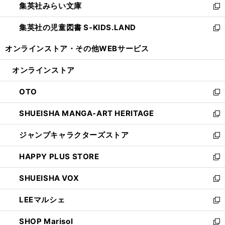
集英社みらい文庫
く
で
ド
ィ
新
開
ウ
ン
し
集英社の児童図書 S-KIDS.LAND
く
で
ド
い
新
開
ウ
ウ
し
オンラインストア・
その他WEBサービス
く
で
ィ
い
開
ン
ウ
オンラインストア
く
ド
ィ
ウ
ン
OTO
で
ド
新
開
ウ
し
SHUEISHA MANGA-ART HERITAGE
く
で
い
新
開
ウ
し
ジャンプキャラクターズストア
く
ィ
い
新
ン
ウ
し
HAPPY PLUS STORE
ド
ィ
い
新
ウ
ン
ウ
し
SHUEISHA VOX
で
ド
ィ
い
新
開
ウ
ン
ウ
し
LEEマルシェ
く
で
ド
ィ
い
新
開
ウ
ン
ウ
し
SHOP Marisol
く
で
ド
ィ
い
新