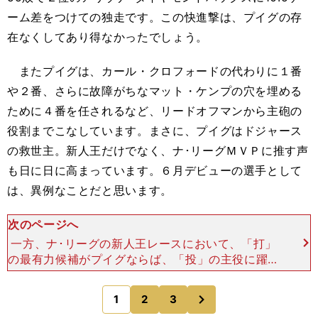
ーム差をつけての独走です。この快進撃は、プイグの存
在なくしてあり得なかったでしょう。
またプイグは、カール・クロフォードの代わりに１番
や２番、さらに故障がちなマット・ケンプの穴を埋める
ために４番を任されるなど、リードオフマンから主砲の
役割までこなしています。まさに、プイグはドジャース
の救世主。新人王だけでなく、ナ･リーグＭＶＰに推す声
も日に日に高まっています。６月デビューの選手として
は、異例なことだと思います。
次のページへ
一方、ナ･リーグの新人王レースにおいて、「打」
の最有力候補がプイグならば、「投」の主役に躍り
出たのが、マイアミ･マーリンズに所属するホセ・
フェルナンデスです。奇しくもプイグと同じキュー
次
1
2
3
のページへ
バ出身で、年齢は