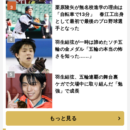
栗原陵矢が無名校進学の理由は
3
「自転車で13分」 春江工出身
として最初で最後のプロ野球選
手となった
4
羽生結弦が一時は諦めたソチ五
輪の金メダル「五輪の本当の怖
さを知った......」
5
羽生結弦、五輪連覇の舞台裏
ケガで欠場中に取り組んだ「勉
強」で成長
もっと見る