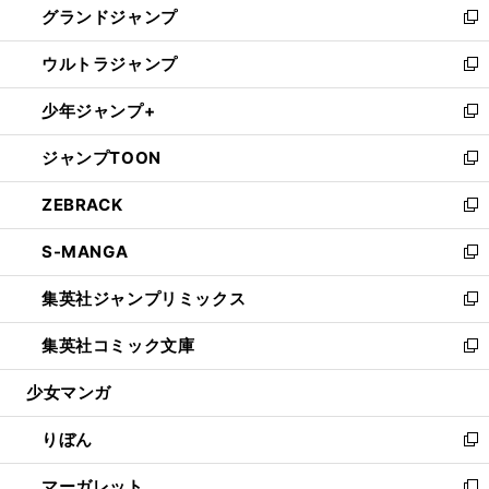
グランドジャンプ
で
ド
ィ
い
新
開
ウ
ン
ウ
し
ウルトラジャンプ
く
で
ド
ィ
い
新
開
ウ
ン
ウ
し
少年ジャンプ+
く
で
ド
ィ
い
新
開
ウ
ン
ウ
し
ジャンプTOON
く
で
ド
ィ
い
新
開
ウ
ン
ウ
し
ZEBRACK
く
で
ド
ィ
い
新
開
ウ
ン
ウ
し
S-MANGA
く
で
ド
ィ
い
新
開
ウ
ン
ウ
し
集英社ジャンプリミックス
く
で
ド
ィ
い
新
開
ウ
ン
ウ
し
集英社コミック文庫
く
で
ド
ィ
い
新
開
ウ
ン
ウ
し
少女マンガ
く
で
ド
ィ
い
開
ウ
ン
ウ
りぼん
く
で
ド
ィ
新
開
ウ
ン
し
マーガレット
く
で
ド