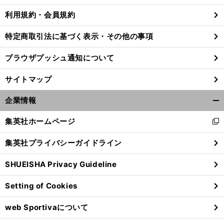
利用規約・会員規約
特定商取引法に基づく表示・その他の事項
ブラウザプッシュ通知について
サイトマップ
企業情報
開
く/
集英社ホームページ
新
閉
し
じ
集英社プライバシーガイドライン
い
る
ウ
SHUEISHA Privacy Guideline
ィ
ン
Setting of Cookies
ド
ウ
web Sportivaについて
で
開