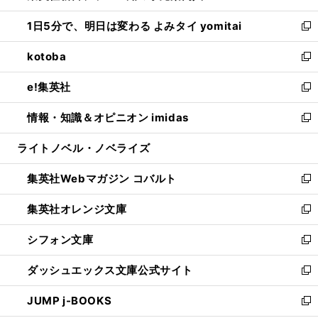
ウ
ン
ウ
し
1日5分で、明日は変わる よみタイ yomitai
で
ド
ィ
い
新
開
ウ
ン
ウ
し
kotoba
く
で
ド
ィ
い
新
開
ウ
ン
ウ
し
e!集英社
く
で
ド
ィ
い
新
開
ウ
ン
ウ
し
情報・知識＆オピニオン imidas
く
で
ド
ィ
い
新
開
ウ
ン
ウ
し
ライトノベル・ノベライズ
く
で
ド
ィ
い
開
ウ
ン
ウ
集英社Webマガジン コバルト
く
で
ド
ィ
新
開
ウ
ン
し
集英社オレンジ文庫
く
で
ド
い
新
開
ウ
ウ
し
シフォン文庫
く
で
ィ
い
新
開
ン
ウ
し
ダッシュエックス文庫公式サイト
く
ド
ィ
い
新
ウ
ン
ウ
し
JUMP j-BOOKS
で
ド
ィ
い
新
開
ウ
ン
ウ