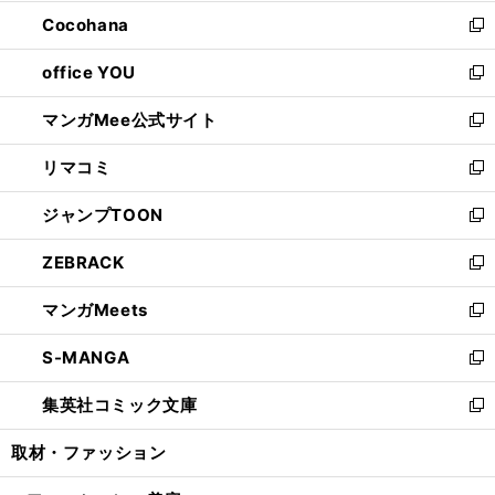
開
ウ
ン
し
Cocohana
く
で
ド
い
新
開
ウ
ウ
し
office YOU
く
で
ィ
い
新
開
ン
ウ
し
マンガMee公式サイト
く
ド
ィ
い
新
ウ
ン
ウ
し
リマコミ
で
ド
ィ
い
新
開
ウ
ン
ウ
し
ジャンプTOON
く
で
ド
ィ
い
新
開
ウ
ン
ウ
し
ZEBRACK
く
で
ド
ィ
い
新
開
ウ
ン
ウ
し
マンガMeets
く
で
ド
ィ
い
新
開
ウ
ン
ウ
し
S-MANGA
く
で
ド
ィ
い
新
開
ウ
ン
ウ
し
集英社コミック文庫
く
で
ド
ィ
い
新
開
ウ
ン
ウ
し
取材・ファッション
く
で
ド
ィ
い
開
ウ
ン
ウ