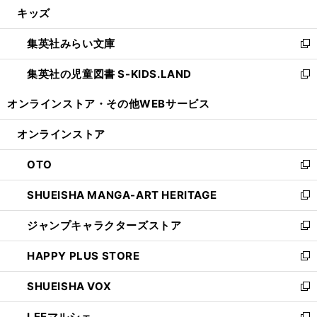
し
キッズ
く
で
ド
ィ
い
開
ウ
ン
ウ
集英社みらい文庫
く
で
ド
ィ
新
開
ウ
ン
し
集英社の児童図書 S-KIDS.LAND
く
で
ド
い
新
開
ウ
ウ
し
オンラインストア・
その他WEBサービス
く
で
ィ
い
開
ン
ウ
オンラインストア
く
ド
ィ
ウ
ン
OTO
で
ド
新
開
ウ
し
SHUEISHA MANGA-ART HERITAGE
く
で
い
新
開
ウ
し
ジャンプキャラクターズストア
く
ィ
い
新
ン
ウ
し
HAPPY PLUS STORE
ド
ィ
い
新
ウ
ン
ウ
し
SHUEISHA VOX
で
ド
ィ
い
新
開
ウ
ン
ウ
し
LEEマルシェ
く
で