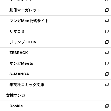
い
新
開
ウ
ウ
し
別冊マーガレット
く
で
ィ
い
新
開
ン
ウ
し
マンガMee公式サイト
く
ド
ィ
い
新
ウ
ン
ウ
し
リマコミ
で
ド
ィ
い
新
開
ウ
ン
ウ
し
ジャンプTOON
く
で
ド
ィ
い
新
開
ウ
ン
ウ
し
ZEBRACK
く
で
ド
ィ
い
新
開
ウ
ン
ウ
し
マンガMeets
く
で
ド
ィ
い
新
開
ウ
ン
ウ
し
S-MANGA
く
で
ド
ィ
い
新
開
ウ
ン
ウ
し
集英社コミック文庫
く
で
ド
ィ
い
新
開
ウ
ン
ウ
し
女性マンガ
く
で
ド
ィ
い
開
ウ
ン
ウ
Cookie
く
で
ド
ィ
新