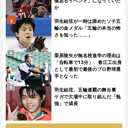
値あるイベント」になっていた
か
羽生結弦が一時は諦めたソチ五
3
輪の金メダル「五輪の本当の怖
さを知った......」
4
栗原陵矢が無名校進学の理由は
「自転車で13分」 春江工出身
として最初で最後のプロ野球選
手となった
5
羽生結弦、五輪連覇の舞台裏
ケガで欠場中に取り組んだ「勉
強」で成長