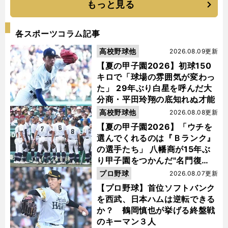
もっと見る
各スポーツコラム記事
高校野球他
2026.08.09更新
【夏の甲子園2026】初球150
キロで「球場の雰囲気が変わっ
た」 29年ぶり白星を呼んだ大
分商・平田玲翔の底知れぬ才能
高校野球他
2026.08.08更新
【夏の甲子園2026】「ウチを
選んでくれるのは『Ｂランク』
の選手たち」 八幡商が15年ぶ
り甲子園をつかんだ"名門復
活"の舞台裏
プロ野球
2026.08.07更新
【プロ野球】首位ソフトバンク
を西武、日本ハムは逆転できる
か？ 鶴岡慎也が挙げる終盤戦
のキーマン３人