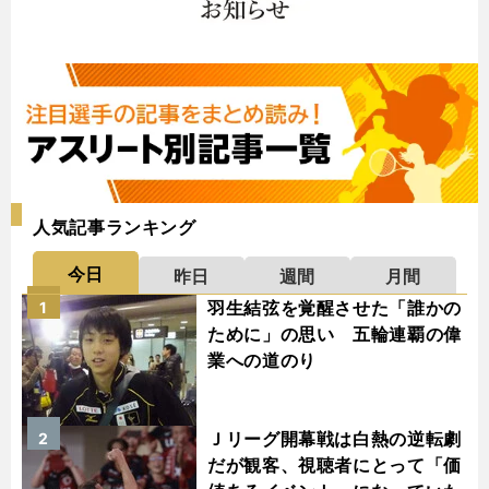
人気記事ランキング
今日
昨日
週間
月間
羽生結弦を覚醒させた「誰かの
1
ために」の思い 五輪連覇の偉
業への道のり
Ｊリーグ開幕戦は白熱の逆転劇
2
だが観客、視聴者にとって「価