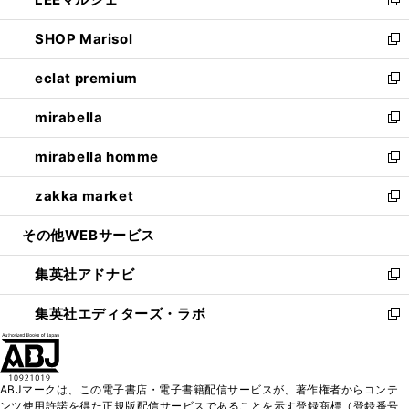
ド
ィ
い
新
開
ウ
ン
ウ
し
SHOP Marisol
く
で
ド
ィ
い
新
開
ウ
ン
ウ
し
eclat premium
く
で
ド
ィ
い
新
開
ウ
ン
ウ
し
mirabella
く
で
ド
ィ
い
新
開
ウ
ン
ウ
し
mirabella homme
く
で
ド
ィ
い
新
開
ウ
ン
ウ
し
zakka market
く
で
ド
ィ
い
新
開
ウ
ン
ウ
し
その他WEBサービス
く
で
ド
ィ
い
開
ウ
ン
ウ
集英社アドナビ
く
で
ド
ィ
新
開
ウ
ン
し
集英社エディターズ・ラボ
く
で
ド
い
新
開
ウ
ウ
し
く
で
ィ
い
開
ン
ウ
ABJマークは、この電子書店・電子書籍配信サービスが、著作権者からコンテ
く
ド
ィ
ンツ使用許諾を得た正規版配信サービスであることを示す登録商標（登録番号