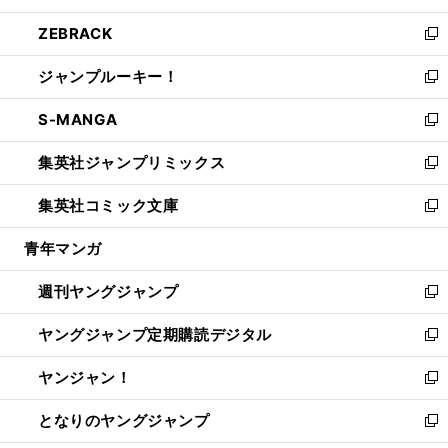
開
ウ
ン
ウ
し
ZEBRACK
く
で
ド
ィ
い
新
開
ウ
ン
ウ
し
ジャンプルーキー！
く
で
ド
ィ
い
新
開
ウ
ン
ウ
し
S-MANGA
く
で
ド
ィ
い
新
開
ウ
ン
ウ
し
集英社ジャンプリミックス
く
で
ド
ィ
い
新
開
ウ
ン
ウ
し
集英社コミック文庫
く
で
ド
ィ
い
新
開
ウ
ン
ウ
し
青年マンガ
く
で
ド
ィ
い
開
ウ
ン
ウ
週刊ヤングジャンプ
く
で
ド
ィ
新
開
ウ
ン
し
ヤングジャンプ定期購読デジタル
く
で
ド
い
新
開
ウ
ウ
し
ヤンジャン！
く
で
ィ
い
新
開
ン
ウ
し
となりのヤングジャンプ
く
ド
ィ
い
新
ウ
ン
ウ
し