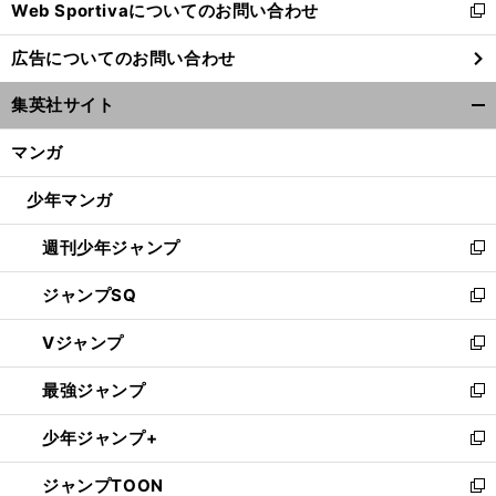
Web Sportivaについてのお問い合わせ
く
新
し
広告についてのお問い合わせ
い
ウ
、
集英社サイト
ィ
【
Ｍ
】
・
開
ＬＢ
ダリル
ストロベリーがフルーツ代金滞納で訴えられる
ン
く/
マンガ
ド
閉
ウ
じ
少年マンガ
で
る
開
週刊少年ジャンプ
く
新
し
ジャンプSQ
い
新
ウ
し
Vジャンプ
ィ
い
新
ン
ウ
し
最強ジャンプ
ド
ィ
い
新
ウ
ン
ウ
し
少年ジャンプ+
で
ド
ィ
い
新
開
ウ
ン
ウ
し
ジャンプTOON
く
で
ド
ィ
い
新