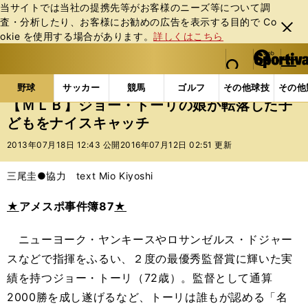
当サイトでは当社の提携先等がお客様のニーズ等について調
査・分析したり、お客様にお勧めの広告を表⽰する⽬的で Co
閉じ
okie を使⽤する場合があります。
詳しくはこちら
る
マイペ
web Sportiva (webスポルティーバ)
検索
メニュ
we
ー
野球の記事一覧
MLB
MLB
【ＭＬＢ】ジョー・
b
ジ
野球
サッカー
競馬
ゴルフ
その他球技
その他
ス
【ＭＬＢ】ジョー・トーリの娘が転落した子
ポ
どもをナイスキャッチ
ル
テ
2013年07月18日 12:43 公開
2016年07月12日 02:51 更新
ィ
ー
三尾圭●協力 text Mio Kiyoshi
バ
★
アメスポ事件簿87
★
ニューヨーク・ヤンキースやロサンゼルス・ドジャー
スなどで指揮をふるい、２度の最優秀監督賞に輝いた実
績を持つジョー・トーリ（72歳）。監督として通算
2000勝を成し遂げるなど、トーリは誰もが認める「名