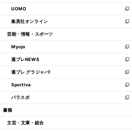
開
ウ
ン
ウ
し
UOMO
く
で
ド
ィ
い
新
開
ウ
ン
ウ
し
集英社オンライン
く
で
ド
ィ
い
新
開
ウ
ン
ウ
し
芸能・情報・スポーツ
く
で
ド
ィ
い
開
ウ
ン
ウ
Myojo
く
で
ド
ィ
新
開
ウ
ン
し
週プレNEWS
く
で
ド
い
新
開
ウ
ウ
し
週プレ グラジャパ!
く
で
ィ
い
新
開
ン
ウ
し
Sportiva
く
ド
ィ
い
新
ウ
ン
ウ
し
パラスポ
で
ド
ィ
い
新
開
ウ
ン
ウ
し
書籍
く
で
ド
ィ
い
開
ウ
ン
ウ
文芸・文庫・総合
く
で
ド
ィ
開
ウ
ン