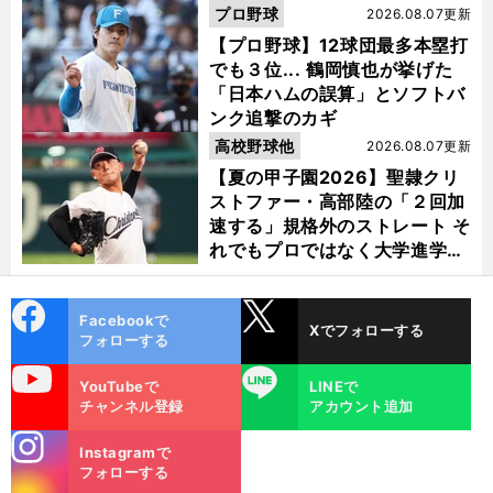
プロ野球
2026.08.07更新
【プロ野球】12球団最多本塁打
でも３位... 鶴岡慎也が挙げた
「日本ハムの誤算」とソフトバ
ンク追撃のカギ
高校野球他
2026.08.07更新
【夏の甲子園2026】聖隷クリ
ストファー・高部陸の「２回加
速する」規格外のストレート そ
れでもプロではなく大学進学を
選ぶ理由
cebo
X
Facebookで
Xでフォローする
ok
フォローする
uTube
LINE
YouTubeで
LINEで
チャンネル登録
アカウント追加
stagra
Instagramで
m
フォローする