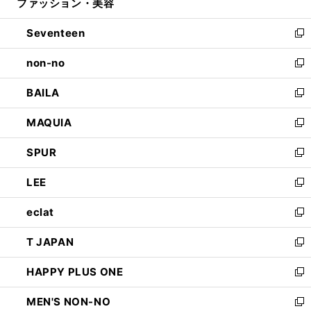
ファッション・美容
く
で
ド
ィ
開
ウ
ン
Seventeen
く
で
ド
新
開
ウ
し
non-no
く
で
い
新
開
ウ
し
BAILA
く
ィ
い
新
ン
ウ
し
MAQUIA
ド
ィ
い
新
ウ
ン
ウ
し
SPUR
で
ド
ィ
い
新
開
ウ
ン
ウ
し
LEE
く
で
ド
ィ
い
新
開
ウ
ン
ウ
し
eclat
く
で
ド
ィ
い
新
開
ウ
ン
ウ
し
T JAPAN
く
で
ド
ィ
い
新
開
ウ
ン
ウ
し
HAPPY PLUS ONE
く
で
ド
ィ
い
新
開
ウ
ン
ウ
し
MEN'S NON-NO
く
で
ド
ィ
い
新