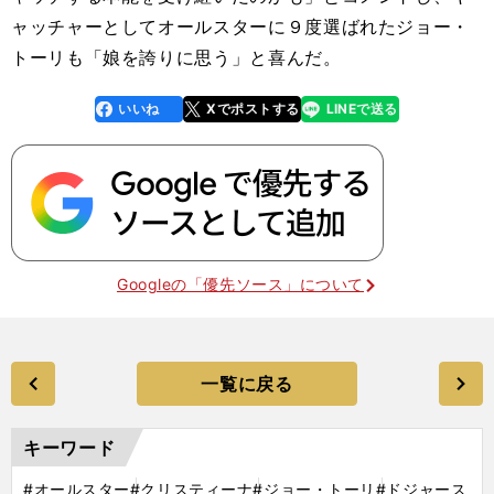
ャッチャーとしてオールスターに９度選ばれたジョー・
トーリも「娘を誇りに思う」と喜んだ。
いいね
Xでポストする
LINEで送る
line
faceboo
x
k
Googleの「優先ソース」について
一覧に戻る
キーワード
#オールスター
#クリスティーナ
#ジョー・トーリ
#ドジャース