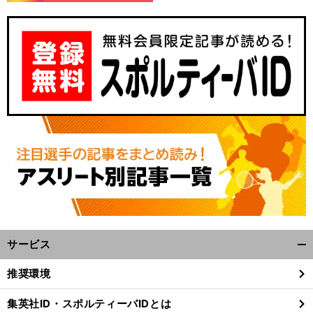
サービス
開
く/
推奨環境
閉
じ
集英社ID・スポルティーバIDとは
る