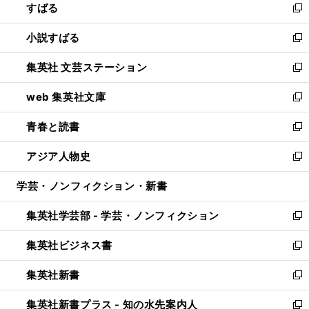
すばる
く
で
ド
新
開
ウ
し
小説すばる
く
で
い
新
開
ウ
し
集英社 文芸ステーション
く
ィ
い
新
ン
ウ
し
web 集英社文庫
ド
ィ
い
新
ウ
ン
ウ
し
青春と読書
で
ド
ィ
い
新
開
ウ
ン
ウ
し
アジア人物史
く
で
ド
ィ
い
新
開
ウ
ン
ウ
し
学芸・ノンフィクション・新書
く
で
ド
ィ
い
開
ウ
ン
ウ
集英社学芸部 - 学芸・ノンフィクション
く
で
ド
ィ
新
開
ウ
ン
し
集英社ビジネス書
く
で
ド
い
新
開
ウ
ウ
し
集英社新書
く
で
ィ
い
新
開
ン
ウ
し
集英社新書プラス - 知の水先案内人
く
ド
ィ
い
新