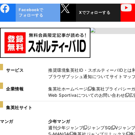
ebo
X
YouTube
Facebookで
Xでフォローする
ok
フォローする
サービス
推奨環境
集英社ID・スポルティーバIDとは
ブラウザプッシュ通知について
サイトマッ
企業情報
集英社ホームページ
集英社プライバシー
新
Web Sportivaについてのお問い合わせ
広
し
新
い
し
集英社サイト
ウ
い
ィ
ウ
マンガ
少年マンガ
ン
ィ
週刊少年ジャンプ
ジャンプSQ
Vジャン
ド
ン
新
新
S-MANGA
集英社ジャンプリミックス
集
ウ
ド