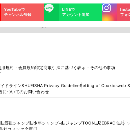
Instagra
LINE
YouTubeで
LINEで
Inst
m
チャンネル登録
アカウント追加
フォ
利用規約・会員規約
特定商取引法に基づく表示・その他の事項
プ
ガイドライン
SHUEISHA Privacy Guideline
Setting of Cookies
web 
告についてのお問い合わせ
プ
最強ジャンプ
少年ジャンプ+
ジャンプTOON
ZEBRACK
ジ
新
新
新
新
新
英社コミック文庫