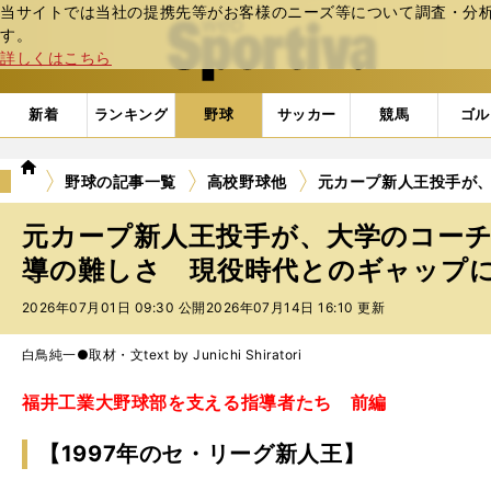
当サイトでは当社の提携先等がお客様のニーズ等について調査・分析し
web Sportiva (webスポルティーバ)
す。
詳しくはこちら
新着
ランキング
野球
サッカー
競馬
ゴル
we
野球の記事一覧
高校野球他
元カープ新人王投手が
b
ス
元カープ新人王投手が、大学のコー
ポ
ル
導の難しさ 現役時代とのギャップ
テ
2026年07月01日 09:30 公開
2026年07月14日 16:10 更新
ィ
ー
バ
白鳥純一●取材・文text by Junichi Shiratori
福井工業大野球部を支える指導者たち 前編
【1997年のセ・リーグ新人王】