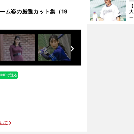
サ
【
浩
ーム姿の厳選カット集（19
大
ー
腕
塁
ら
前
へ
の魂は消えない ３校統
LINEで送る
ついて