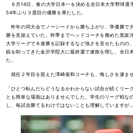
６月14日、春の大学日本一を決める全日本大学野球選
54年ぶり３度目の優勝を果たした。
昨年の同大会でノーシードから勝ち上がり、準優勝で大
勝を見据えていた。昨季までヘッドコーチを務めた黒坂
大学リーグで８連勝を記録するなど強さを見せたものの
鎬を削ってきた金沢学院大に最終週で連敗を喫し、全日
た。
就任２年目を迎えた澤崎俊和コーチも、悔しさを滲ま
「ひとつ転んだらどうなるかわからない試合が続くリー
とも簡単な場面はありませんでした。学生のリーグ戦な
し、毎試合勝てるわけではないことも理解していますが....