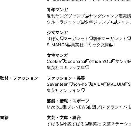
新
し
し
新
で
ウ
し
い
い
し
青年マンガ
開
で
い
ウ
ウ
い
週刊ヤングジャンプ
ヤングジャンプ定期
新
く
開
ウ
ィ
ィ
ウ
ウルトラジャンプ
少年ジャンプ+
ジャン
新
し
新
く
ィ
ン
ン
ィ
し
い
し
ン
ド
ド
ン
少女マンガ
い
ウ
い
ド
ウ
ウ
ド
りぼん
マーガレット
別冊マーガレット
新
新
新
ウ
ィ
ウ
ウ
で
で
ウ
S-MANGA
集英社コミック文庫
し
新
し
新
ィ
ン
ィ
で
開
開
で
い
し
い
し
ン
ド
ン
女性マンガ
開
く
く
開
ウ
い
ウ
い
ド
ウ
ド
Cookie
Cocohana
office YOU
マンガM
く
く
新
新
新
ィ
ウ
ィ
ウ
ウ
で
ウ
集英社コミック文庫
し
新
し
し
ン
ィ
ン
ィ
で
開
で
い
し
い
い
ド
ン
ド
ン
取材・ファッション
ファッション・美容
開
く
開
ウ
い
ウ
ウ
ウ
ド
ウ
ド
Seventeen
non-no
BAILA
MAQUIA
S
く
く
新
新
新
新
ィ
ウ
ィ
ィ
で
ウ
で
ウ
集英社オンライン
し
新
し
し
し
ン
ィ
ン
ン
開
で
開
で
い
し
い
い
い
ド
ン
ド
ド
芸能・情報・スポーツ
く
開
く
開
ウ
い
ウ
ウ
ウ
ウ
ド
ウ
ウ
Myojo
週プレNEWS
週プレ グラジャパ!
く
く
新
新
新
ィ
ウ
ィ
ィ
ィ
で
ウ
で
で
し
し
ン
ィ
ン
ン
ン
書籍
文芸・文庫・総合
開
で
開
開
い
い
ド
ン
ド
ド
ド
すばる
小説すばる
集英社 文芸ステーシ
く
開
く
く
新
新
ウ
ウ
ウ
ド
ウ
ウ
ウ
く
し
し