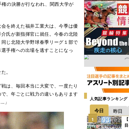
手権の決勝が行なわれ、関西大学が
会を終えた福井工業大は、今季は優
洋介氏が新指揮官に就任。今春の北陸
、同じ北陸大学野球春季リーグ１部で
本選手権への出場を逃すことになっ
せた。
グ戦は、毎回本当に大変で、一度たり
ので、年ごとに戦力の違いもあります
人気記事ランキング
..」
今日
昨日
【
1
目