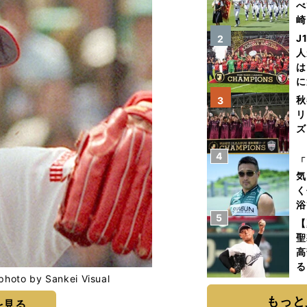
べ
崎
「
J
2
て
人
は
に
と
秋
3
リ
ズ
4
を
「
気
く
浴
5
太
【
ァ
聖
高
る
by Sankei Visual
ト
く
もっと
を見る