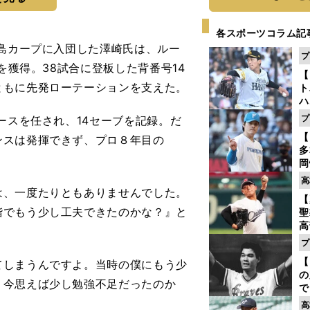
各スポーツコラム記
島カープに入団した澤崎氏は、ルー
プ
を獲得。38試合に登板した背番号14
【
ともに先発ローテーションを支えた。
ト
ハ
プ
ースを任され、14セーブを記録。だ
盤
【
ンスは発揮できず、プロ８年目の
多
岡
ハ
高
バ
は、一度たりともありませんでした。
【
階でもう少し工夫できたのかな？』と
聖
高
る
プ
ト
【
しまうんですよ。当時の僕にもう少
く
の
、今思えば少し勉強不足だったのか
で
い
高