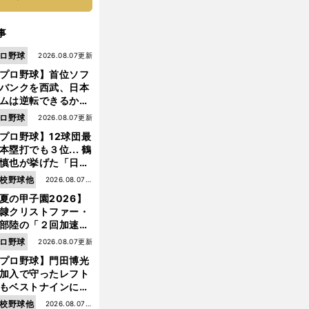
事
ロ野球
2026.08.07更新
プロ野球】首位ソフ
バンクを西武、日本
ムは逆転できるか？
鶴岡慎也が挙げる終
ロ野球
2026.08.07更新
戦のキーマン３人
プロ野球】12球団最
本塁打でも３位... 鶴
慎也が挙げた「日本
ムの誤算」とソフト
校野球他
2026.08.07更
ンク追撃のカギ
夏の甲子園2026】
新
隷クリストファー・
部陸の「２回加速す
」規格外のストレー
ロ野球
2026.08.07更新
 それでもプロではな
プロ野球】門田博光
大学進学を選ぶ理由
加入で守ったレフト
もベストナインに輝
た石嶺和彦 「サッ
校野球他
2026.08.07更