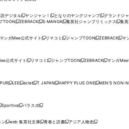
し
新
し
し
し
し
い
い
し
い
い
い
ウ
ウ
い
ウ
ウ
ウ
購読デジタル
ヤンジャン！
となりのヤングジャンプ
グランドジ
新
新
新
ィ
ィ
ウ
ィ
ィ
ィ
プTOON
ZEBRACK
S-MANGA
集英社ジャンプリミックス
集英
新
し
新
し
新
し
新
ン
ン
ィ
ン
ン
ン
し
い
し
い
し
い
し
ド
ド
ン
ド
ド
ド
い
ウ
い
ウ
い
ウ
い
ウ
ウ
ド
ウ
ウ
ウ
マンガMee公式サイト
リマコミ
ジャンプTOON
ZEBRACK
マン
新
新
新
新
ウ
ィ
ウ
ィ
ウ
ィ
ウ
で
で
ウ
で
で
で
し
し
し
し
し
ィ
ン
ィ
ン
ィ
ン
ィ
開
開
で
開
開
開
い
い
い
い
い
ン
ド
ン
ド
ン
ド
ン
く
く
開
く
く
く
ウ
ウ
ウ
ウ
ウ
ド
ウ
ド
ウ
ド
ウ
ド
ee公式サイト
リマコミ
ジャンプTOON
ZEBRACK
マンガMeet
く
新
新
新
新
ィ
ィ
ィ
ィ
ィ
ウ
で
ウ
で
ウ
で
ウ
し
し
し
し
ン
ン
ン
ン
ン
で
開
で
開
で
開
で
い
い
い
い
ド
ド
ド
ド
ド
開
く
開
く
開
く
開
ウ
ウ
ウ
ウ
ウ
ウ
ウ
ウ
ウ
PUR
LEE
eclat
T JAPAN
HAPPY PLUS ONE
MEN'S NON-
く
く
く
く
新
新
新
新
新
ィ
ィ
ィ
ィ
で
で
で
で
で
し
し
し
し
し
ン
ン
ン
ン
開
開
開
開
開
い
い
い
い
い
ド
ド
ド
ド
く
く
く
く
く
ウ
ウ
ウ
ウ
ウ
ウ
ウ
ウ
ウ
Sportiva
パラスポ
新
新
ィ
ィ
ィ
ィ
ィ
で
で
で
で
し
し
し
ン
ン
ン
ン
ン
開
開
開
開
い
い
い
ド
ド
ド
ド
ド
ョン
web 集英社文庫
青春と読書
アジア人物史
く
く
く
く
新
新
新
新
ウ
ウ
ウ
ウ
ウ
ウ
ウ
ウ
し
し
し
し