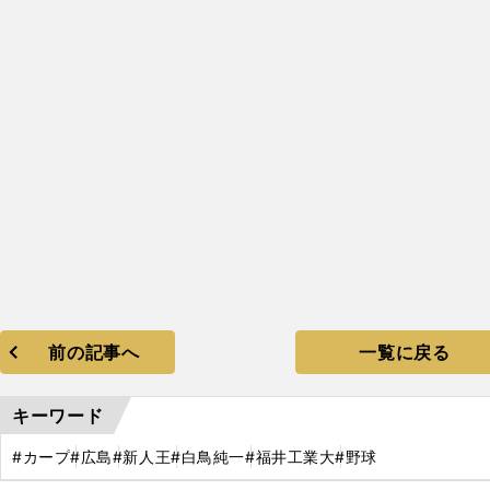
前の記事へ
一覧に戻る
キーワード
#カープ
#広島
#新人王
#白鳥純一
#福井工業大
#野球