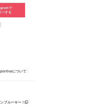
agramで
ローする
Sportivaについて
ャンプルーキー！
新