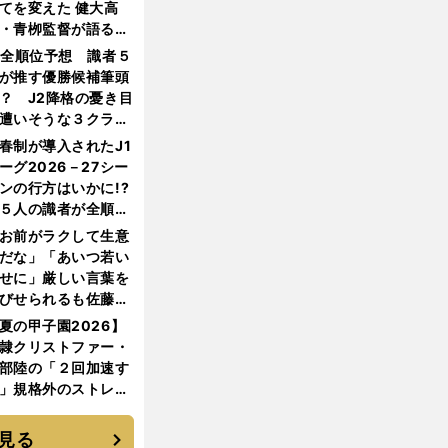
てを変えた 健大高
・青栁監督が語る
機動破壊」はこうし
1全順位予想 識者５
生まれた
が推す優勝候補筆頭
？ J2降格の憂き目
遭いそうな３クラブ
は？
春制が導入されたJ1
ーグ2026－27シー
ンの行方はいかに!?
５人の識者が全順位
大胆予想
お前がラクして生意
だな」「あいつ若い
せに」厳しい言葉を
びせられるも佐藤慎
郎が貫いた誇りとフ
夏の甲子園2026】
ンへの思い
隷クリストファー・
部陸の「２回加速す
」規格外のストレー
 それでもプロではな
大学進学を選ぶ理由
見る