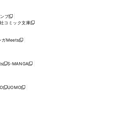
し
い
ウ
ャンプ
新
ィ
社コミック文庫
し
新
ン
い
し
ド
ウ
い
ウ
ガMeets
新
ィ
ウ
で
し
ン
ィ
開
い
ド
ン
く
ウ
ウ
ド
s
S-MANGA
新
新
ィ
で
ウ
し
し
ン
開
で
い
い
ド
く
開
ウ
ウ
ウ
NO
UOMO
く
新
新
ィ
ィ
で
し
し
ン
ン
開
い
い
ド
ド
く
ウ
ウ
ウ
ウ
ィ
ィ
で
で
ン
ン
開
開
ド
ド
く
く
ウ
ウ