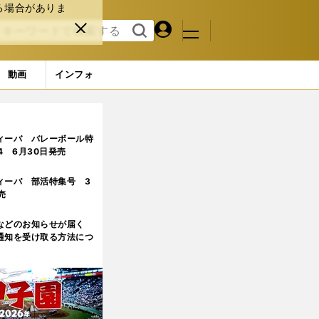
る場合がありま
マイペ
閉じ
検索
メニュ
ー
る
す
ジ
る
動画
インフォ
ップにも「日々勉強です」
ィーバ バレーボール特
.4 6月30日発売
ィーバ 部活特集号 3
売
などのお知らせが届く
通知を受け取る方法につ