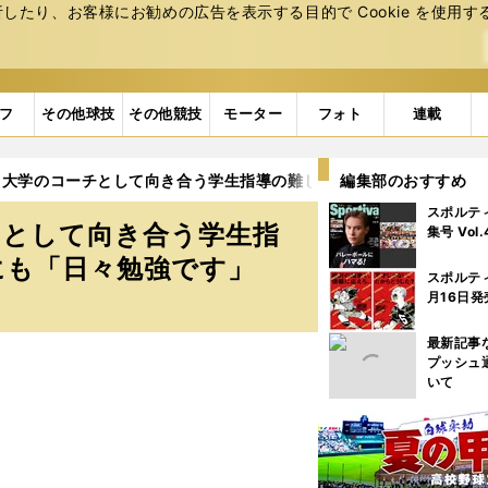
たり、お客様にお勧めの広告を表⽰する⽬的で Cookie を使⽤す
フ
その他球技
その他競技
モーター
フォト
連載
、大学のコーチとして向き合う学生指導の難しさ 現役時代とのギャ
編集部のおすすめ
スポルテ
チとして向き合う学生指
集号 Vol
にも「日々勉強です」
スポルテ
月16日発
最新記事
プッシュ
いて