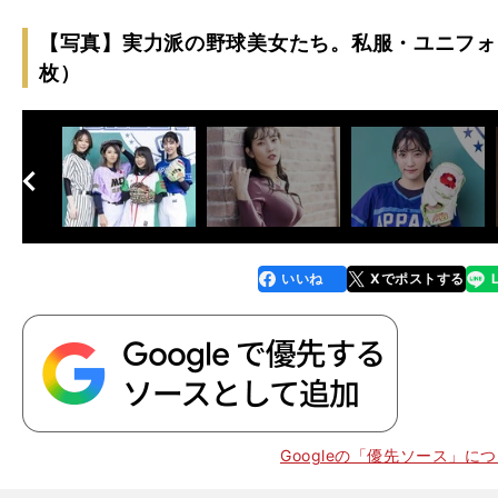
【写真】実力派の野球美女たち。私服・ユニフォ
枚）
へ
次
】
ミ
」
いいね
Xでポストする
line
faceboo
x
k
Googleの「優先ソース」に