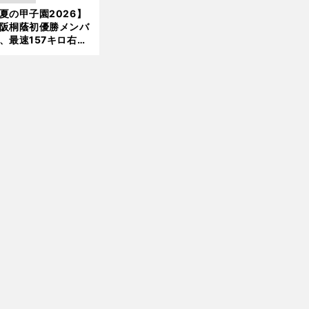
」という愛称は松永
夏の甲子園2026】
新
美がきっかけ？
阪桐蔭初優勝メンバ
、最速157キロ右
、平成初完封＆初本
打... 指揮官たちの知
れざる現役時代
ノ
、
足
」
合で誕生した青洲高校が築く新たな伝統
ムさんの教えを胸に福井工業大を指揮
黒坂洋介監督が着手したチーム改革と
全国制覇のために「
りないもの