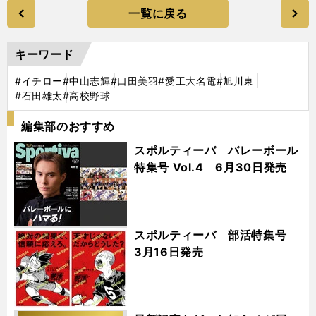
一覧に戻る
キーワード
#イチロー
#中山志輝
#口田美羽
#愛工大名電
#旭川東
#石田雄太
#高校野球
編集部のおすすめ
スポルティーバ バレーボール
特集号 Vol.4 6月30日発売
スポルティーバ 部活特集号
3月16日発売