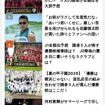
かに!? ５人の識者が全順位を
大胆予想
「お前がラクして生意気だな」
2
「あいつ若いくせに」厳しい言
葉を浴びせられるも佐藤慎太郎
が貫いた誇りとファンへの思い
J1全順位予想 識者５人が推す
3
優勝候補筆頭は？ J2降格の憂
き目に遭いそうな３クラブと
は？
4
【夏の甲子園2026】「優勝は
横浜じゃない」 波乱必至の組み
合わせで識者５人が選んだ優勝
校はここだ！
5
河村勇輝がサマーリーグで示し