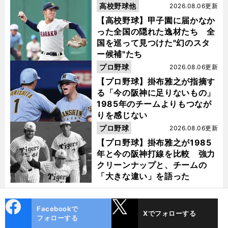
高校野球他
2026.08.06更新
【高校野球】甲子園に届かなか
った全国の隠れた逸材たち 全
国を巡って見つけた"幻のスタ
ー候補"たち
プロ野球
2026.08.06更新
【プロ野球】掛布雅之が指摘す
る「今の阪神に足りないもの」
1985年のチームよりもつなが
りを感じない
プロ野球
2026.08.06更新
【プロ野球】掛布雅之が1985
年と今の阪神打線を比較 強力
クリーンナップと、チームの
「大きな違い」を語った
cebo
X
Facebookで
Xでフォローする
ok
フォローする