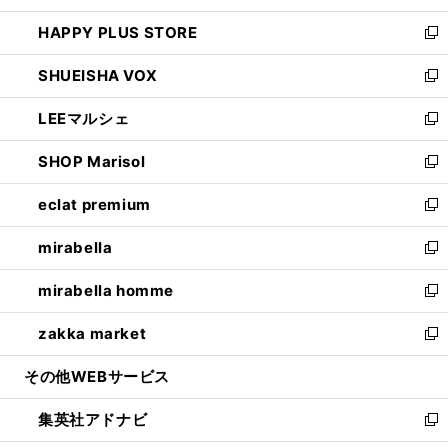
ン
ウ
し
HAPPY PLUS STORE
ド
ィ
い
新
ウ
ン
ウ
し
SHUEISHA VOX
で
ド
ィ
い
新
開
ウ
ン
ウ
し
LEEマルシェ
く
で
ド
ィ
い
新
開
ウ
ン
ウ
し
SHOP Marisol
く
で
ド
ィ
い
新
開
ウ
ン
ウ
し
eclat premium
く
で
ド
ィ
い
新
開
ウ
ン
ウ
し
mirabella
く
で
ド
ィ
い
新
開
ウ
ン
ウ
し
mirabella homme
く
で
ド
ィ
い
新
開
ウ
ン
ウ
し
zakka market
く
で
ド
ィ
い
新
開
ウ
ン
ウ
し
その他WEBサービス
く
で
ド
ィ
い
開
ウ
ン
ウ
集英社アドナビ
く
で
ド
ィ
新
開
ウ
ン
し