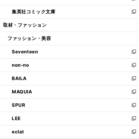
開
ウ
ン
ウ
し
集英社コミック文庫
く
で
ド
ィ
い
新
開
ウ
ン
ウ
し
取材・ファッション
く
で
ド
ィ
い
開
ウ
ン
ウ
ファッション・美容
く
で
ド
ィ
開
ウ
ン
Seventeen
く
で
ド
新
開
ウ
し
non-no
く
で
い
新
開
ウ
し
BAILA
く
ィ
い
新
ン
ウ
し
MAQUIA
ド
ィ
い
新
ウ
ン
ウ
し
SPUR
で
ド
ィ
い
新
開
ウ
ン
ウ
し
LEE
く
で
ド
ィ
い
新
開
ウ
ン
ウ
し
eclat
く
で
ド
ィ
い
新
開
ウ
ン