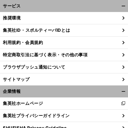
サービス
開
く/
推奨環境
閉
じ
集英社ID・スポルティーバIDとは
る
利用規約・会員規約
前
へ
特定商取引法に基づく表示・その他の事項
ブラウザプッシュ通知について
サイトマップ
企業情報
開
く/
集英社ホームページ
新
閉
し
じ
集英社プライバシーガイドライン
い
る
ウ
SHUEISHA Privacy Guideline