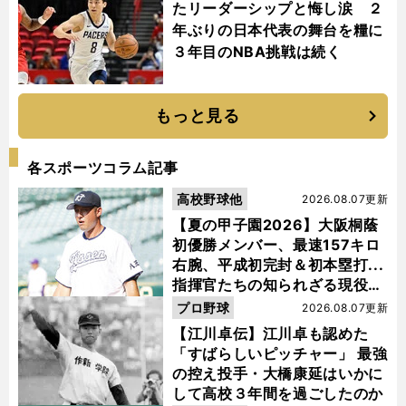
たリーダーシップと悔し涙 ２
年ぶりの日本代表の舞台を糧に
３年目のNBA挑戦は続く
もっと見る
各スポーツコラム記事
高校野球他
2026.08.07更新
【夏の甲子園2026】大阪桐蔭
初優勝メンバー、最速157キロ
右腕、平成初完封＆初本塁打...
指揮官たちの知られざる現役時
代
プロ野球
2026.08.07更新
【江川卓伝】江川卓も認めた
「すばらしいピッチャー」 最強
の控え投手・大橋康延はいかに
して高校３年間を過ごしたのか