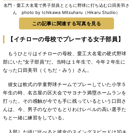
名門・愛工大名電で男子部員とともに野球に打ち込む口田美羽さ
ん photo by Ichikawa Mitsuharu（Hikaru Studio）
この記事に関連する写真を見る
【イチローの母校でプレーする女子部員】
もうひとりはイチローの母校、愛工大名電の硬式野球
部にいた"女子部員"だ。当時は１年生で、今年２年生に
なった口田美羽（くちだ・みう）さん。
彼女は軟式の学童野球チームでプレーしていた小学５
年生の時、名古屋の区大会でサヨナラ満塁ホームランを
打った。その感触が今でも手に残っているという口田さ
んは、今、男子のなかでもとりわけレベルの高い選手た
ちと一緒に練習をしている。
入部した頃に比べると彼女のスイングスピードは10キ