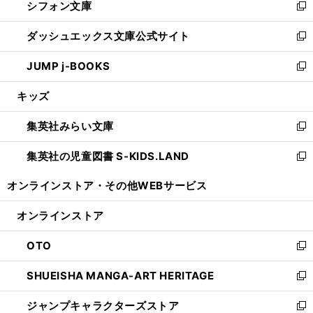
シフォン文庫
く
で
ィ
い
新
開
ン
ウ
し
ダッシュエックス文庫公式サイト
く
ド
ィ
い
新
ウ
ン
ウ
し
JUMP j-BOOKS
で
ド
ィ
い
新
開
ウ
ン
ウ
し
キッズ
く
で
ド
ィ
い
開
ウ
ン
ウ
集英社みらい文庫
く
で
ド
ィ
新
開
ウ
ン
し
集英社の児童図書 S-KIDS.LAND
く
で
ド
い
新
開
ウ
ウ
し
オンラインストア・
その他WEBサービス
く
で
ィ
い
開
ン
ウ
オンラインストア
く
ド
ィ
ウ
ン
OTO
で
ド
新
開
ウ
し
SHUEISHA MANGA-ART HERITAGE
く
で
い
新
開
ウ
し
ジャンプキャラクターズストア
く
ィ
い
新