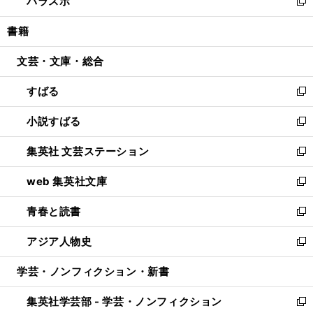
パラスポ
で
ド
ィ
い
新
開
ウ
ン
ウ
し
書籍
く
で
ド
ィ
い
開
ウ
ン
ウ
文芸・文庫・総合
く
で
ド
ィ
開
ウ
ン
すばる
く
で
ド
新
開
ウ
し
小説すばる
く
で
い
新
開
ウ
し
集英社 文芸ステーション
く
ィ
い
新
ン
ウ
し
web 集英社文庫
ド
ィ
い
新
ウ
ン
ウ
し
青春と読書
で
ド
ィ
い
新
開
ウ
ン
ウ
し
アジア人物史
く
で
ド
ィ
い
新
開
ウ
ン
ウ
し
学芸・ノンフィクション・新書
く
で
ド
ィ
い
開
ウ
ン
ウ
集英社学芸部 - 学芸・ノンフィクション
く
で
ド
ィ
新