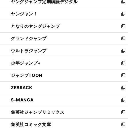
ヤングジャンプ定期購読デジタル
く
で
ド
い
新
開
ウ
ウ
し
ヤンジャン！
く
で
ィ
い
新
開
ン
ウ
し
となりのヤングジャンプ
く
ド
ィ
い
新
ウ
ン
ウ
し
グランドジャンプ
で
ド
ィ
い
新
開
ウ
ン
ウ
し
ウルトラジャンプ
く
で
ド
ィ
い
新
開
ウ
ン
ウ
し
少年ジャンプ+
く
で
ド
ィ
い
新
開
ウ
ン
ウ
し
ジャンプTOON
く
で
ド
ィ
い
新
開
ウ
ン
ウ
し
ZEBRACK
く
で
ド
ィ
い
新
開
ウ
ン
ウ
し
S-MANGA
く
で
ド
ィ
い
新
開
ウ
ン
ウ
し
集英社ジャンプリミックス
く
で
ド
ィ
い
新
開
ウ
ン
ウ
し
集英社コミック文庫
く
で
ド
ィ
い
新