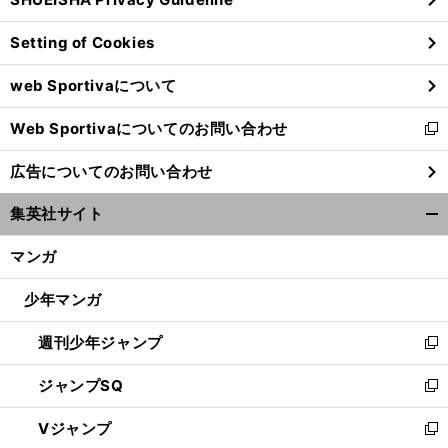
ィ
ン
Setting of Cookies
ド
ウ
web Sportivaについて
で
開
Web Sportivaについてのお問い合わせ
く
新
し
広告についてのお問い合わせ
い
ウ
集英社サイト
ィ
開
ン
く/
マンガ
ド
閉
ウ
じ
少年マンガ
で
る
開
週刊少年ジャンプ
く
新
し
ジャンプSQ
い
新
ウ
し
Vジャンプ
ィ
い
新