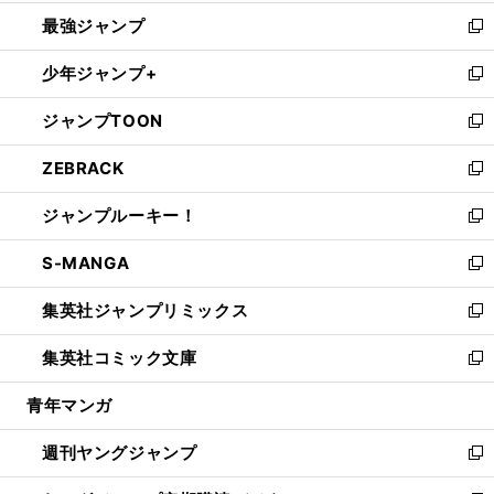
ン
ウ
し
最強ジャンプ
ド
ィ
い
新
ウ
ン
ウ
し
少年ジャンプ+
で
ド
ィ
い
新
開
ウ
ン
ウ
し
ジャンプTOON
く
で
ド
ィ
い
新
開
ウ
ン
ウ
し
ZEBRACK
く
で
ド
ィ
い
新
開
ウ
ン
ウ
し
ジャンプルーキー！
く
で
ド
ィ
い
新
開
ウ
ン
ウ
し
S-MANGA
く
で
ド
ィ
い
新
開
ウ
ン
ウ
し
集英社ジャンプリミックス
く
で
ド
ィ
い
新
開
ウ
ン
ウ
し
集英社コミック文庫
く
で
ド
ィ
い
新
開
ウ
ン
ウ
し
青年マンガ
く
で
ド
ィ
い
開
ウ
ン
ウ
週刊ヤングジャンプ
く
で
ド
ィ
新
開
ウ
ン
し