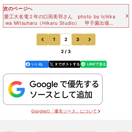
次のページへ
愛工大名電２年の口田美羽さん photo by Ichika
wa Mitsuharu（Hikaru Studio） 甲子園出場が
現実的な強豪校の男子選手を相手にするとあって
は、口田さんにはキャッチボー
次
1
2
3
のページへ
のページへ
前
2 / 3
いいね
Xでポストする
LINEで送る
line
faceboo
x
k
Googleの「優先ソース」について