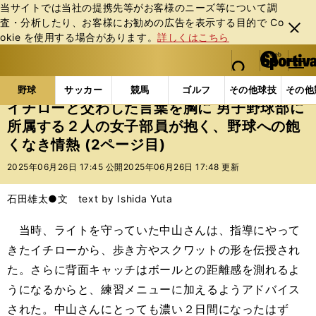
当サイトでは当社の提携先等がお客様のニーズ等について調
査・分析したり、お客様にお勧めの広告を表⽰する⽬的で Co
閉じ
okie を使⽤する場合があります。
詳しくはこちら
る
マイペ
web Sportiva (webスポルティーバ)
検索
メニュ
we
ー
野球の記事一覧
高校野球他
イチローと交わした言葉
b
ジ
野球
サッカー
競馬
ゴルフ
その他球技
その他
ス
イチローと交わした言葉を胸に 男子野球部に
ポ
所属する２人の女子部員が抱く、野球への飽
ル
くなき情熱 (2ページ目)
テ
ィ
2025年06月26日 17:45 公開
2025年06月26日 17:48 更新
ー
バ
石田雄太●文 text by Ishida Yuta
当時、ライトを守っていた中山さんは、指導にやって
きたイチローから、歩き方やスクワットの形を伝授され
た。さらに背面キャッチはボールとの距離感を測れるよ
うになるからと、練習メニューに加えるようアドバイス
された。中山さんにとっても濃い２日間になったはず