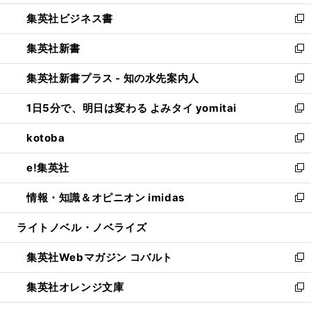
開
ウ
ン
し
集英社ビジネス書
く
で
ド
い
新
開
ウ
ウ
し
集英社新書
く
で
ィ
い
新
開
ン
ウ
し
集英社新書プラス - 知の水先案内人
く
ド
ィ
い
新
ウ
ン
ウ
し
1日5分で、明日は変わる よみタイ yomitai
で
ド
ィ
い
新
開
ウ
ン
ウ
し
kotoba
く
で
ド
ィ
い
新
開
ウ
ン
ウ
し
e!集英社
く
で
ド
ィ
い
新
開
ウ
ン
ウ
し
情報・知識＆オピニオン imidas
く
で
ド
ィ
い
新
開
ウ
ン
ウ
し
ライトノベル・ノベライズ
く
で
ド
ィ
い
開
ウ
ン
ウ
集英社Webマガジン コバルト
く
で
ド
ィ
新
開
ウ
ン
し
集英社オレンジ文庫
く
で
ド
い
新
開
ウ
ウ
し