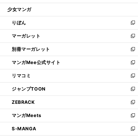
開
ウ
ン
ウ
し
少女マンガ
く
で
ド
ィ
い
開
ウ
ン
ウ
りぼん
く
で
ド
ィ
新
開
ウ
ン
し
マーガレット
く
で
ド
い
新
開
ウ
ウ
し
別冊マーガレット
く
で
ィ
い
新
開
ン
ウ
し
マンガMee公式サイト
く
ド
ィ
い
新
ウ
ン
ウ
し
リマコミ
で
ド
ィ
い
新
開
ウ
ン
ウ
し
ジャンプTOON
く
で
ド
ィ
い
新
開
ウ
ン
ウ
し
ZEBRACK
く
で
ド
ィ
い
新
開
ウ
ン
ウ
し
マンガMeets
く
で
ド
ィ
い
新
開
ウ
ン
ウ
し
S-MANGA
く
で
ド
ィ
い
新
開
ウ
ン
ウ
し