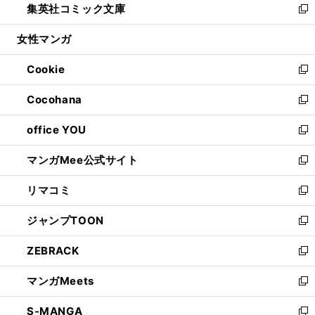
集英社コミック文庫
く
で
ド
ィ
い
新
開
ウ
ン
ウ
し
女性マンガ
く
で
ド
ィ
い
開
ウ
ン
ウ
Cookie
く
で
ド
ィ
新
開
ウ
ン
し
Cocohana
く
で
ド
い
新
開
ウ
ウ
し
office YOU
く
で
ィ
い
新
開
ン
ウ
し
マンガMee公式サイト
く
ド
ィ
い
新
ウ
ン
ウ
し
リマコミ
で
ド
ィ
い
新
開
ウ
ン
ウ
し
ジャンプTOON
く
で
ド
ィ
い
新
開
ウ
ン
ウ
し
ZEBRACK
く
で
ド
ィ
い
新
開
ウ
ン
ウ
し
マンガMeets
く
で
ド
ィ
い
新
開
ウ
ン
ウ
し
S-MANGA
く
で
ド
ィ
い
新