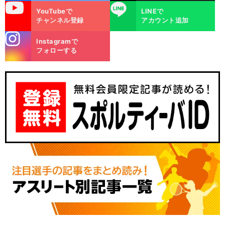
uTube
LINE
YouTubeで
LINEで
チャンネル登録
アカウント追加
stagra
Instagramで
m
フォローする