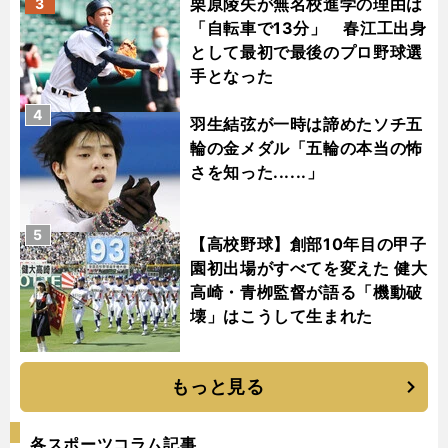
栗原陵矢が無名校進学の理由は
3
「自転車で13分」 春江工出身
として最初で最後のプロ野球選
手となった
4
羽生結弦が一時は諦めたソチ五
輪の金メダル「五輪の本当の怖
さを知った......」
5
【高校野球】創部10年目の甲子
園初出場がすべてを変えた 健大
高崎・青栁監督が語る「機動破
壊」はこうして生まれた
もっと見る
各スポーツコラム記事