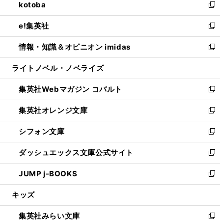
kotoba
く
で
ド
ィ
い
新
開
ウ
ン
ウ
し
e!集英社
く
で
ド
ィ
い
新
開
ウ
ン
ウ
し
情報・知識＆オピニオン imidas
く
で
ド
ィ
い
新
開
ウ
ン
ウ
し
ライトノベル・ノベライズ
く
で
ド
ィ
い
開
ウ
ン
ウ
集英社Webマガジン コバルト
く
で
ド
ィ
新
開
ウ
ン
し
集英社オレンジ文庫
く
で
ド
い
新
開
ウ
ウ
し
シフォン文庫
く
で
ィ
い
新
開
ン
ウ
し
ダッシュエックス文庫公式サイト
く
ド
ィ
い
新
ウ
ン
ウ
し
JUMP j-BOOKS
で
ド
ィ
い
新
開
ウ
ン
ウ
し
キッズ
く
で
ド
ィ
い
開
ウ
ン
ウ
集英社みらい文庫
く
で
ド
ィ
新