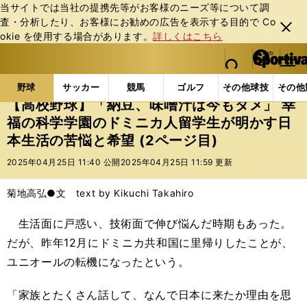
当サイトでは当社の提携先等がお客様のニーズ等について調
査・分析したり、お客様にお勧めの広告を表⽰する⽬的で Co
閉じ
okie を使⽤する場合があります。
詳しくはこちら
る
マイペ
web Sportiva (webスポルティーバ)
検索
メニュ
we
ー
野球の記事一覧
高校野球他
【高校野球】「納豆、味
b
ジ
野球
サッカー
競馬
ゴルフ
その他球技
その他
ス
【高校野球】「納豆、味噌汁は今もダメ」 幸
ポ
福の科学学園のドミニカ人留学生が明かす日
ル
本生活の苦悩と希望 (2ページ目)
テ
ィ
2025年04月25日 11:40 公開
2025年04月25日 11:59 更新
ー
バ
菊地高弘●文 text by Kikuchi Takahiro
生活面に戸惑い、技術面で伸び悩んだ時期もあった。
だが、昨年12月にドミニカ共和国に里帰りしたことが、
ユニオールの転機になったという。
「家族とたくさん話して、なんで日本に来たか理由を思