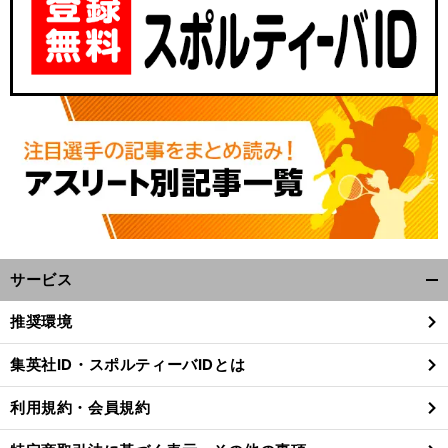
サービス
開
く/
推奨環境
閉
じ
集英社ID・スポルティーバIDとは
る
利用規約・会員規約