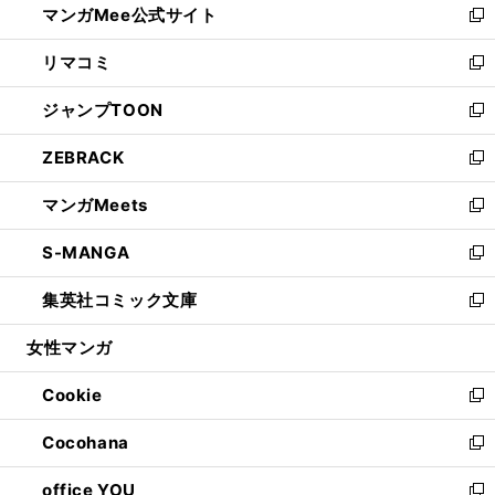
マンガMee公式サイト
く
ド
ィ
い
新
ウ
ン
ウ
し
リマコミ
で
ド
ィ
い
新
開
ウ
ン
ウ
し
ジャンプTOON
く
で
ド
ィ
い
新
開
ウ
ン
ウ
し
ZEBRACK
く
で
ド
ィ
い
新
開
ウ
ン
ウ
し
マンガMeets
く
で
ド
ィ
い
新
開
ウ
ン
ウ
し
S-MANGA
く
で
ド
ィ
い
新
開
ウ
ン
ウ
し
集英社コミック文庫
く
で
ド
ィ
い
新
開
ウ
ン
ウ
し
女性マンガ
く
で
ド
ィ
い
開
ウ
ン
ウ
Cookie
く
で
ド
ィ
新
開
ウ
ン
し
Cocohana
く
で
ド
い
新
開
ウ
ウ
し
office YOU
く
で
ィ
い
新