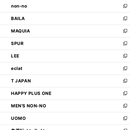
し
non-no
く
で
い
新
開
ウ
し
BAILA
く
ィ
い
新
ン
ウ
し
MAQUIA
ド
ィ
い
新
ウ
ン
ウ
し
SPUR
で
ド
ィ
い
新
開
ウ
ン
ウ
し
LEE
く
で
ド
ィ
い
新
開
ウ
ン
ウ
し
eclat
く
で
ド
ィ
い
新
開
ウ
ン
ウ
し
T JAPAN
く
で
ド
ィ
い
新
開
ウ
ン
ウ
し
HAPPY PLUS ONE
く
で
ド
ィ
い
新
開
ウ
ン
ウ
し
MEN'S NON-NO
く
で
ド
ィ
い
新
開
ウ
ン
ウ
し
UOMO
く
で
ド
ィ
い
新
開
ウ
ン
ウ
し