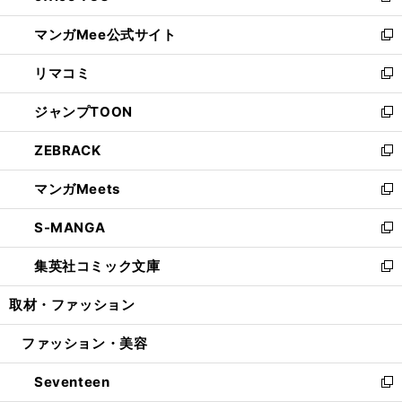
開
ン
ウ
し
マンガMee公式サイト
く
ド
ィ
い
新
ウ
ン
ウ
し
リマコミ
で
ド
ィ
い
新
開
ウ
ン
ウ
し
ジャンプTOON
く
で
ド
ィ
い
新
開
ウ
ン
ウ
し
ZEBRACK
く
で
ド
ィ
い
新
開
ウ
ン
ウ
し
マンガMeets
く
で
ド
ィ
い
新
開
ウ
ン
ウ
し
S-MANGA
く
で
ド
ィ
い
新
開
ウ
ン
ウ
し
集英社コミック文庫
く
で
ド
ィ
い
新
開
ウ
ン
ウ
し
取材・ファッション
く
で
ド
ィ
い
開
ウ
ン
ウ
ファッション・美容
く
で
ド
ィ
開
ウ
ン
Seventeen
く
で
ド
新
開
ウ