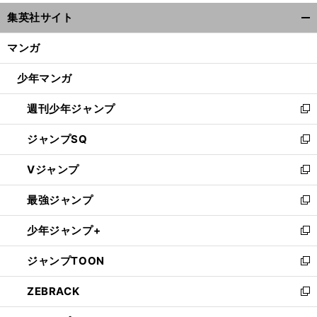
ウ
集英社サイト
ィ
開
ン
く/
マンガ
ド
閉
ウ
じ
少年マンガ
で
る
開
週刊少年ジャンプ
く
新
し
ジャンプSQ
い
新
ウ
し
Vジャンプ
ィ
い
新
ン
ウ
し
最強ジャンプ
ド
ィ
い
新
ウ
ン
ウ
し
少年ジャンプ+
で
ド
ィ
い
新
開
ウ
ン
ウ
し
ジャンプTOON
く
で
ド
ィ
い
新
開
ウ
ン
ウ
し
ZEBRACK
く
で
ド
ィ
い
新
開
ウ
ン
ウ
し