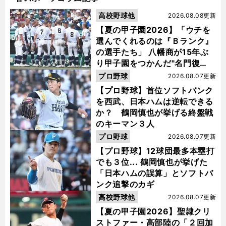
高校野球他
2026.08.08更新
【夏の甲子園2026】「ウチを
選んでくれるのは『Ｂランク』
の選手たち」 八幡商が15年ぶ
り甲子園をつかんだ"名門復
活"の舞台裏
プロ野球
2026.08.07更新
【プロ野球】首位ソフトバンク
を西武、日本ハムは逆転できる
か？ 鶴岡慎也が挙げる終盤戦
のキーマン３人
プロ野球
2026.08.07更新
【プロ野球】12球団最多本塁打
でも３位... 鶴岡慎也が挙げた
「日本ハムの誤算」とソフトバ
ンク追撃のカギ
高校野球他
2026.08.07更新
【夏の甲子園2026】聖隷クリ
ストファー・高部陸の「２回加