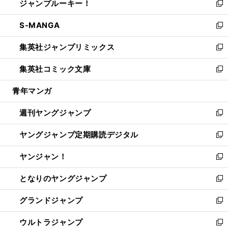
ジャンプルーキー！
く
で
ド
ィ
い
新
開
ウ
ン
ウ
し
S-MANGA
く
で
ド
ィ
い
新
開
ウ
ン
ウ
し
集英社ジャンプリミックス
く
で
ド
ィ
い
新
開
ウ
ン
ウ
し
集英社コミック文庫
く
で
ド
ィ
い
新
開
ウ
ン
ウ
し
青年マンガ
く
で
ド
ィ
い
開
ウ
ン
ウ
週刊ヤングジャンプ
く
で
ド
ィ
新
開
ウ
ン
し
ヤングジャンプ定期購読デジタル
く
で
ド
い
新
開
ウ
ウ
し
ヤンジャン！
く
で
ィ
い
新
開
ン
ウ
し
となりのヤングジャンプ
く
ド
ィ
い
新
ウ
ン
ウ
し
グランドジャンプ
で
ド
ィ
い
新
開
ウ
ン
ウ
し
ウルトラジャンプ
く
で
ド
ィ
い
新