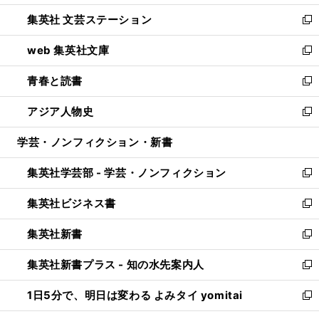
開
ウ
し
集英社 文芸ステーション
く
ィ
い
新
ン
ウ
し
web 集英社文庫
ド
ィ
い
新
ウ
ン
ウ
し
青春と読書
で
ド
ィ
い
新
開
ウ
ン
ウ
し
アジア人物史
く
で
ド
ィ
い
新
開
ウ
ン
ウ
し
学芸・ノンフィクション・新書
く
で
ド
ィ
い
開
ウ
ン
ウ
集英社学芸部 - 学芸・ノンフィクション
く
で
ド
ィ
新
開
ウ
ン
し
集英社ビジネス書
く
で
ド
い
新
開
ウ
ウ
し
集英社新書
く
で
ィ
い
新
開
ン
ウ
し
集英社新書プラス - 知の水先案内人
く
ド
ィ
い
新
ウ
ン
ウ
し
1日5分で、明日は変わる よみタイ yomitai
で
ド
ィ
い
新
開
ウ
ン
ウ
し