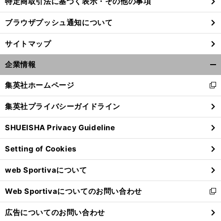
特定商取引法に基づく表示・その他の事項
ブラウザプッシュ通知について
前
へ
サイトマップ
企業情報
開
く/
集英社ホームページ
新
閉
し
じ
集英社プライバシーガイドライン
い
る
ウ
SHUEISHA Privacy Guideline
ィ
ン
Setting of Cookies
ド
ウ
web Sportivaについて
で
開
Web Sportivaについてのお問い合わせ
く
新
し
広告についてのお問い合わせ
い