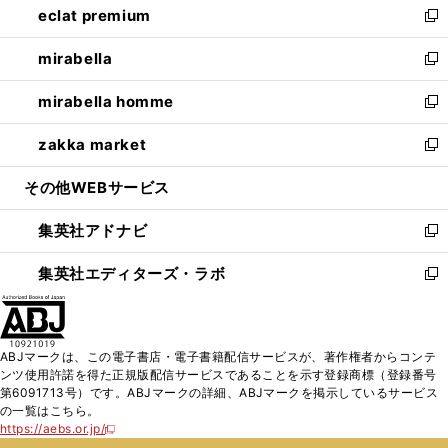
eclat premium
く
で
ド
ィ
い
新
開
ウ
ン
ウ
し
mirabella
く
で
ド
ィ
い
新
開
ウ
ン
ウ
し
mirabella homme
く
で
ド
ィ
い
新
開
ウ
ン
ウ
し
zakka market
く
で
ド
ィ
い
新
開
ウ
ン
ウ
し
その他WEBサービス
く
で
ド
ィ
い
開
ウ
ン
ウ
集英社アドナビ
く
で
ド
ィ
新
開
ウ
ン
し
集英社エディターズ・ラボ
く
で
ド
い
新
開
ウ
ウ
し
く
で
ィ
い
開
ン
ウ
ABJマークは、この電子書店・電子書籍配信サービスが、著作権者からコンテ
く
ド
ィ
ンツ使用許諾を得た正規版配信サービスであることを示す登録商標（登録番号
ウ
ン
第6091713号）です。ABJマークの詳細、ABJマークを掲示しているサービス
で
ド
の一覧はこちら。
開
ウ
https://aebs.or.jp/
新
く
で