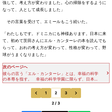
強して、考え方が変わりました。心の掃除をするように
なって、人として成長しました」
その言葉を受けて、エミールもこう続いた。
「わたしもです。ドミニカにも神様あります。日本に来
て、初めて茨田さんにエル・カンターレの本を読んでも
らって、おれの考え方が変わって、性格が変わって、野
球がうまくなりました」
次のページへ
彼らの言う「エル・カンターレ」とは、幸福の科学
の本尊を指す。 幸福の科学学園に限らず、日本に
はさまざまな宗教団体が母体となる学校が存在す
る。それぞれの学校に信じるものがあり、救われる
次
1
2
3
のページへ
のページへ
生徒がいる。エミ
前
2 / 3