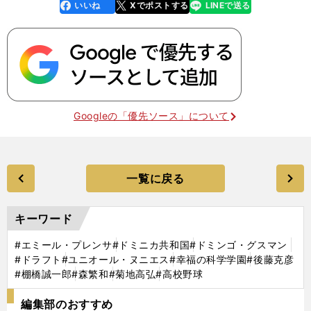
いいね
Xでポストする
LINEで送る
line
faceboo
x
k
Googleの「優先ソース」について
一覧に戻る
キーワード
#エミール・プレンサ
#ドミニカ共和国
#ドミンゴ・グスマン
#ドラフト
#ユニオール・ヌニエス
#幸福の科学学園
#後藤克彦
#棚橋誠一郎
#森繁和
#菊地高弘
#高校野球
編集部のおすすめ