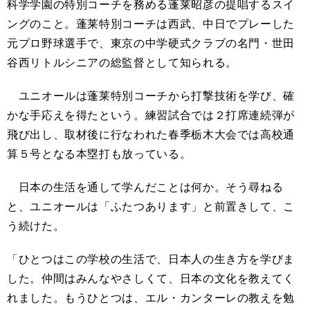
科学学園の特別コーチを務める蓬莱昭彦の提唱するスイ
ングのこと。蓬莱特別コーチは西武、中日でプレーした
元プロ野球選手で、東京の中学硬式クラブの名門・世田
谷西リトルシニアの総監督として知られる。
ユニオールは蓬莱特別コーチから打撃技術を学び、確
かな手応えを得たという。練習試合では２打席連続弾が
飛び出し、取材後に行なわれた春季栃木大会では高校通
算５号となる本塁打も放っている。
日本の生活を通して学んだことは何か。そう尋ねる
と、ユニオールは「ふたつあります」と前置きして、こ
う続けた。
「ひとつはこの学校の生活で、日本人の生き方を学びま
した。仲間はみんなやさしくて、日本の文化を教えてく
れました。もうひとつは、エル・カンターレの教えを勉