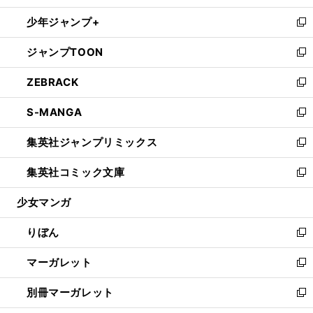
開
ウ
ン
ウ
し
少年ジャンプ+
く
で
ド
ィ
い
新
開
ウ
ン
ウ
し
ジャンプTOON
く
で
ド
ィ
い
新
開
ウ
ン
ウ
し
ZEBRACK
く
で
ド
ィ
い
新
開
ウ
ン
ウ
し
S-MANGA
く
で
ド
ィ
い
新
開
ウ
ン
ウ
し
集英社ジャンプリミックス
く
で
ド
ィ
い
新
開
ウ
ン
ウ
し
集英社コミック文庫
く
で
ド
ィ
い
新
開
ウ
ン
ウ
し
少女マンガ
く
で
ド
ィ
い
開
ウ
ン
ウ
りぼん
く
で
ド
ィ
新
開
ウ
ン
し
マーガレット
く
で
ド
い
新
開
ウ
ウ
し
別冊マーガレット
く
で
ィ
い
新
開
ン
ウ
し