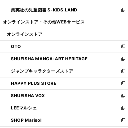
開
ウ
ン
し
集英社の児童図書 S-KIDS.LAND
く
で
ド
い
新
開
ウ
ウ
し
オンラインストア・
その他WEBサービス
く
で
ィ
い
開
ン
ウ
オンラインストア
く
ド
ィ
ウ
ン
OTO
で
ド
新
開
ウ
し
SHUEISHA MANGA-ART HERITAGE
く
で
い
新
開
ウ
し
ジャンプキャラクターズストア
く
ィ
い
新
ン
ウ
し
HAPPY PLUS STORE
ド
ィ
い
新
ウ
ン
ウ
し
SHUEISHA VOX
で
ド
ィ
い
新
開
ウ
ン
ウ
し
LEEマルシェ
く
で
ド
ィ
い
新
開
ウ
ン
ウ
し
SHOP Marisol
く
で
ド
ィ
い
新
開
ウ
ン
ウ
し