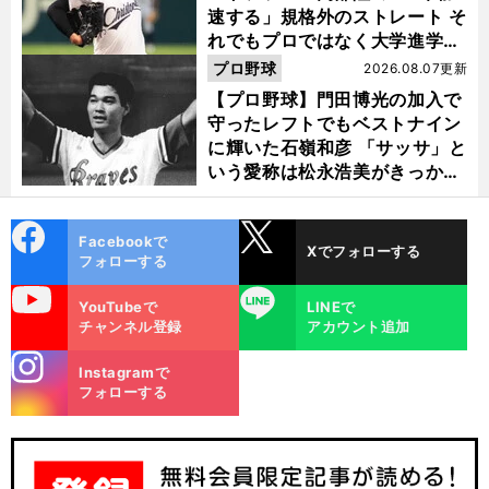
速する」規格外のストレート そ
れでもプロではなく大学進学を
選ぶ理由
プロ野球
2026.08.07更新
【プロ野球】門田博光の加入で
守ったレフトでもベストナイン
に輝いた石嶺和彦 「サッサ」と
いう愛称は松永浩美がきっか
け？
cebo
X
Facebookで
Xでフォローする
ok
フォローする
uTube
LINE
YouTubeで
LINEで
チャンネル登録
アカウント追加
stagra
Instagramで
m
フォローする