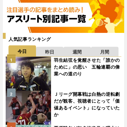
人気記事ランキング
今日
昨日
週間
月間
羽生結弦を覚醒させた「誰かの
1
ために」の思い 五輪連覇の偉
業への道のり
Ｊリーグ開幕戦は白熱の逆転劇
2
だが観客、視聴者にとって「価
値あるイベント」になっていた
か