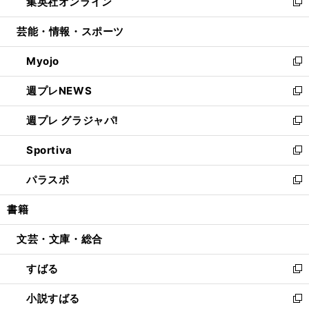
集英社オンライン
く
で
ド
ィ
い
新
開
ウ
ン
ウ
し
芸能・情報・スポーツ
く
で
ド
ィ
い
開
ウ
ン
ウ
Myojo
く
で
ド
ィ
新
開
ウ
ン
し
週プレNEWS
く
で
ド
い
新
開
ウ
ウ
し
週プレ グラジャパ!
く
で
ィ
い
新
開
ン
ウ
し
Sportiva
く
ド
ィ
い
新
ウ
ン
ウ
し
パラスポ
で
ド
ィ
い
新
開
ウ
ン
ウ
し
書籍
く
で
ド
ィ
い
開
ウ
ン
ウ
文芸・文庫・総合
く
で
ド
ィ
開
ウ
ン
すばる
く
で
ド
新
開
ウ
し
小説すばる
く
で
い
新