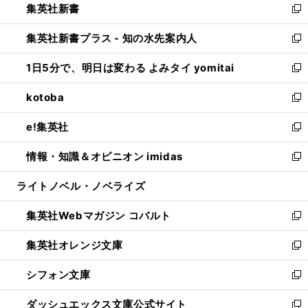
集英社新書
く
で
ィ
い
新
開
ン
ウ
し
集英社新書プラス - 知の水先案内人
く
ド
ィ
い
新
ウ
ン
ウ
し
1日5分で、明日は変わる よみタイ yomitai
で
ド
ィ
い
新
開
ウ
ン
ウ
し
kotoba
く
で
ド
ィ
い
新
開
ウ
ン
ウ
し
e!集英社
く
で
ド
ィ
い
新
開
ウ
ン
ウ
し
情報・知識＆オピニオン imidas
く
で
ド
ィ
い
新
開
ウ
ン
ウ
し
ライトノベル・ノベライズ
く
で
ド
ィ
い
開
ウ
ン
ウ
集英社Webマガジン コバルト
く
で
ド
ィ
新
開
ウ
ン
し
集英社オレンジ文庫
く
で
ド
い
新
開
ウ
ウ
し
シフォン文庫
く
で
ィ
い
新
開
ン
ウ
し
ダッシュエックス文庫公式サイト
く
ド
ィ
い
新