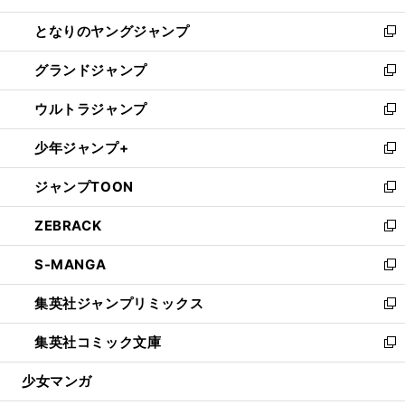
開
ン
ウ
し
となりのヤングジャンプ
く
ド
ィ
い
新
ウ
ン
ウ
し
グランドジャンプ
で
ド
ィ
い
新
開
ウ
ン
ウ
し
ウルトラジャンプ
く
で
ド
ィ
い
新
開
ウ
ン
ウ
し
少年ジャンプ+
く
で
ド
ィ
い
新
開
ウ
ン
ウ
し
ジャンプTOON
く
で
ド
ィ
い
新
開
ウ
ン
ウ
し
ZEBRACK
く
で
ド
ィ
い
新
開
ウ
ン
ウ
し
S-MANGA
く
で
ド
ィ
い
新
開
ウ
ン
ウ
し
集英社ジャンプリミックス
く
で
ド
ィ
い
新
開
ウ
ン
ウ
し
集英社コミック文庫
く
で
ド
ィ
い
新
開
ウ
ン
ウ
し
少女マンガ
く
で
ド
ィ
い
開
ウ
ン
ウ