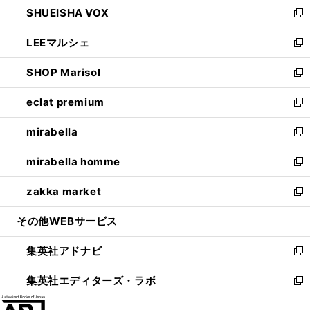
し
SHUEISHA VOX
で
ド
ィ
い
新
開
ウ
ン
ウ
し
LEEマルシェ
く
で
ド
ィ
い
新
開
ウ
ン
ウ
し
SHOP Marisol
く
で
ド
ィ
い
新
開
ウ
ン
ウ
し
eclat premium
く
で
ド
ィ
い
新
開
ウ
ン
ウ
し
mirabella
く
で
ド
ィ
い
新
開
ウ
ン
ウ
し
mirabella homme
く
で
ド
ィ
い
新
開
ウ
ン
ウ
し
zakka market
く
で
ド
ィ
い
新
開
ウ
ン
ウ
し
その他WEBサービス
く
で
ド
ィ
い
開
ウ
ン
ウ
集英社アドナビ
く
で
ド
ィ
新
開
ウ
ン
し
集英社エディターズ・ラボ
く
で
ド
い
新
開
ウ
ウ
し
く