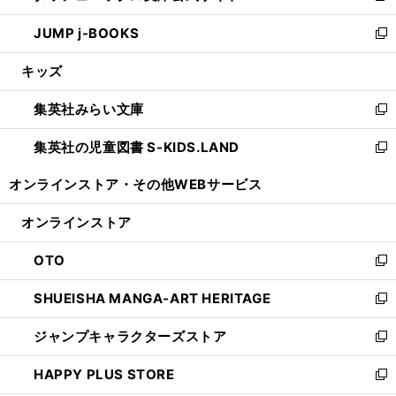
ウ
ン
ウ
し
JUMP j-BOOKS
で
ド
ィ
い
新
開
ウ
ン
ウ
し
キッズ
く
で
ド
ィ
い
開
ウ
ン
ウ
集英社みらい文庫
く
で
ド
ィ
新
開
ウ
ン
し
集英社の児童図書 S-KIDS.LAND
く
で
ド
い
新
開
ウ
ウ
し
オンラインストア・
その他WEBサービス
く
で
ィ
い
開
ン
ウ
オンラインストア
く
ド
ィ
ウ
ン
OTO
で
ド
新
開
ウ
し
SHUEISHA MANGA-ART HERITAGE
く
で
い
新
開
ウ
し
ジャンプキャラクターズストア
く
ィ
い
新
ン
ウ
し
HAPPY PLUS STORE
ド
ィ
い
新
ウ
ン
ウ