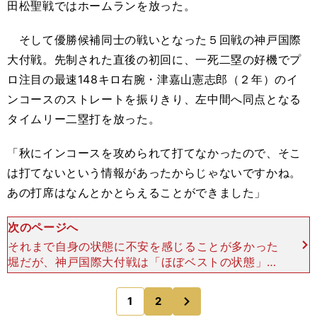
田松聖戦ではホームランを放った。
そして優勝候補同士の戦いとなった５回戦の神戸国際
大付戦。先制された直後の初回に、一死二塁の好機でプ
ロ注目の最速148キロ右腕・津嘉山憲志郎（２年）のイ
ンコースのストレートを振りきり、左中間へ同点となる
タイムリー二塁打を放った。
「秋にインコースを攻められて打てなかったので、そこ
は打てないという情報があったからじゃないですかね。
あの打席はなんとかとらえることができました」
次のページへ
それまで自身の状態に不安を感じることが多かった
堀だが、神戸国際大付戦は「ほぼベストの状態」だ
ったと語る。だが試合には敗れ、堀の高校野球生活
は終わった。「秋には打てなかったホームランも打
次
1
2
のページへ
てましたし、夏