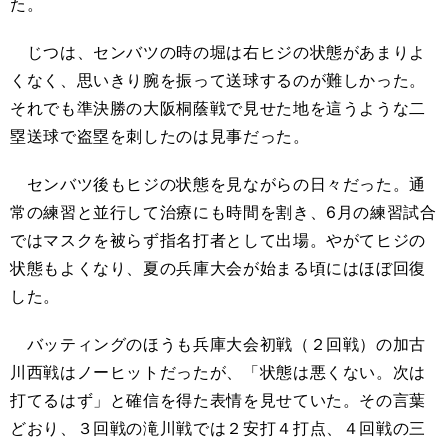
た。
じつは、センバツの時の堀は右ヒジの状態があまりよ
くなく、思いきり腕を振って送球するのが難しかった。
それでも準決勝の大阪桐蔭戦で見せた地を這うような二
塁送球で盗塁を刺したのは見事だった。
センバツ後もヒジの状態を見ながらの日々だった。通
常の練習と並行して治療にも時間を割き、6月の練習試合
ではマスクを被らず指名打者として出場。やがてヒジの
状態もよくなり、夏の兵庫大会が始まる頃にはほぼ回復
した。
バッティングのほうも兵庫大会初戦（２回戦）の加古
川西戦はノーヒットだったが、「状態は悪くない。次は
打てるはず」と確信を得た表情を見せていた。その言葉
どおり、３回戦の滝川戦では２安打４打点、４回戦の三