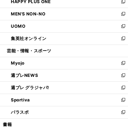
HAPPY PLUS ONE
く
で
ド
ィ
い
新
開
ウ
ン
ウ
し
MEN'S NON-NO
く
で
ド
ィ
い
新
開
ウ
ン
ウ
し
UOMO
く
で
ド
ィ
い
新
開
ウ
ン
ウ
し
集英社オンライン
く
で
ド
ィ
い
新
開
ウ
ン
ウ
し
芸能・情報・スポーツ
く
で
ド
ィ
い
開
ウ
ン
ウ
Myojo
く
で
ド
ィ
新
開
ウ
ン
し
週プレNEWS
く
で
ド
い
新
開
ウ
ウ
し
週プレ グラジャパ!
く
で
ィ
い
新
開
ン
ウ
し
Sportiva
く
ド
ィ
い
新
ウ
ン
ウ
し
パラスポ
で
ド
ィ
い
新
開
ウ
ン
ウ
し
書籍
く
で
ド
ィ
い