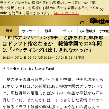
当サイトでは当社の提携先等がお客様のニーズ等について調
査・分析したり、お客様にお勧めの広告を表⽰する⽬的で Co
閉じ
okie を使⽤する場合があります。
詳しくはこちら
る
マイペ
web Sportiva (webスポルティーバ)
検索
メニュ
we
ー
野球の記事一覧
高校野球他
「世代ナンバーワン捕
b
ジ
野球
サッカー
競馬
ゴルフ
その他球技
その他
ス
「世代ナンバーワン捕手」と評された堀柊那
ポ
はドラフト指名なるか 報徳学園での3年間
ル
は「バッティングは出しきれなかった」
テ
ィ
2023年10月24日 06:40 公開
2023年10月24日 06:42 更新
ー
バ
沢井史●文 text by Sawai Fumi
夏の甲子園真っ只中だった８月中旬。甲子園球場から
わずか５キロほどの距離にある報徳学園のグラウンドで
は、高校野球を引退したばかりの３年生が早朝から汗を
流していた。そのなかには、すっきりした表情でバット
を振るドラフト候補の堀柊那（しゅうな）の姿もあっ