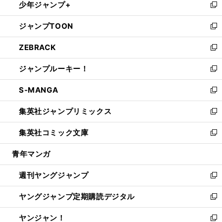
少年ジャンプ+
で
ド
ィ
い
新
開
ウ
ン
ウ
し
ジャンプTOON
く
で
ド
ィ
い
新
開
ウ
ン
ウ
し
ZEBRACK
く
で
ド
ィ
い
新
開
ウ
ン
ウ
し
ジャンプルーキー！
く
で
ド
ィ
い
新
開
ウ
ン
ウ
し
S-MANGA
く
で
ド
ィ
い
新
開
ウ
ン
ウ
し
集英社ジャンプリミックス
く
で
ド
ィ
い
新
開
ウ
ン
ウ
し
集英社コミック文庫
く
で
ド
ィ
い
新
開
ウ
ン
ウ
し
青年マンガ
く
で
ド
ィ
い
開
ウ
ン
ウ
週刊ヤングジャンプ
く
で
ド
ィ
新
開
ウ
ン
し
ヤングジャンプ定期購読デジタル
く
で
ド
い
新
開
ウ
ウ
し
ヤンジャン！
く
で
ィ
い
新