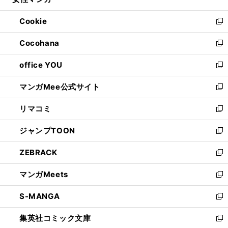
ィ
い
開
ウ
ン
ウ
Cookie
く
で
ド
ィ
新
開
ウ
ン
し
Cocohana
く
で
ド
い
新
開
ウ
ウ
し
office YOU
く
で
ィ
い
新
開
ン
ウ
し
マンガMee公式サイト
く
ド
ィ
い
新
ウ
ン
ウ
し
リマコミ
で
ド
ィ
い
新
開
ウ
ン
ウ
し
ジャンプTOON
く
で
ド
ィ
い
新
開
ウ
ン
ウ
し
ZEBRACK
く
で
ド
ィ
い
新
開
ウ
ン
ウ
し
マンガMeets
く
で
ド
ィ
い
新
開
ウ
ン
ウ
し
S-MANGA
く
で
ド
ィ
い
新
開
ウ
ン
ウ
し
集英社コミック文庫
く
で
ド
ィ
い
新