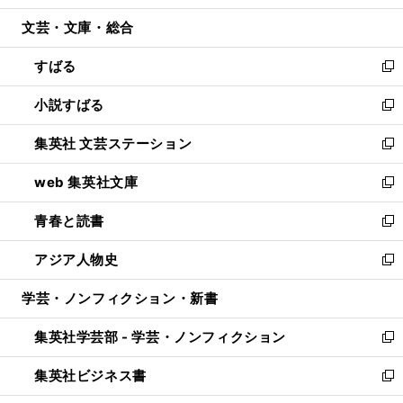
開
ウ
ン
ウ
文芸・文庫・総合
く
で
ド
ィ
開
ウ
ン
すばる
く
で
ド
新
開
ウ
し
小説すばる
く
で
い
新
開
ウ
し
集英社 文芸ステーション
く
ィ
い
新
ン
ウ
し
web 集英社文庫
ド
ィ
い
新
ウ
ン
ウ
し
青春と読書
で
ド
ィ
い
新
開
ウ
ン
ウ
し
アジア人物史
く
で
ド
ィ
い
新
開
ウ
ン
ウ
し
学芸・ノンフィクション・新書
く
で
ド
ィ
い
開
ウ
ン
ウ
集英社学芸部 - 学芸・ノンフィクション
く
で
ド
ィ
新
開
ウ
ン
し
集英社ビジネス書
く
で
ド
い
新
開
ウ
ウ
し