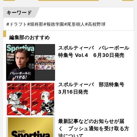
キーワード
#ドラフト
#堀柊那
#報徳学園
#尾形樹人
#高校野球
編集部のおすすめ
スポルティーバ バレーボール
特集号 Vol.4 6月30日発売
スポルティーバ 部活特集号
3月16日発売
最新記事などのお知らせが届
く プッシュ通知を受け取る方
法について