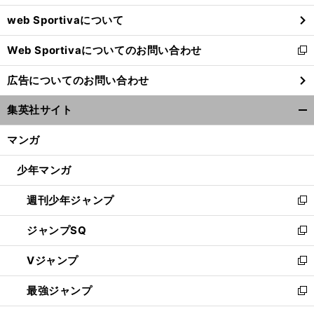
ウ
web Sportivaについて
で
開
Web Sportivaについてのお問い合わせ
く
新
し
広告についてのお問い合わせ
い
ウ
集英社サイト
ィ
開
ン
く/
マンガ
ド
閉
ウ
じ
少年マンガ
で
る
開
週刊少年ジャンプ
く
新
し
ジャンプSQ
い
新
ウ
し
Vジャンプ
ィ
い
新
ン
ウ
し
最強ジャンプ
ド
ィ
い
新
ウ
ン
ウ
し