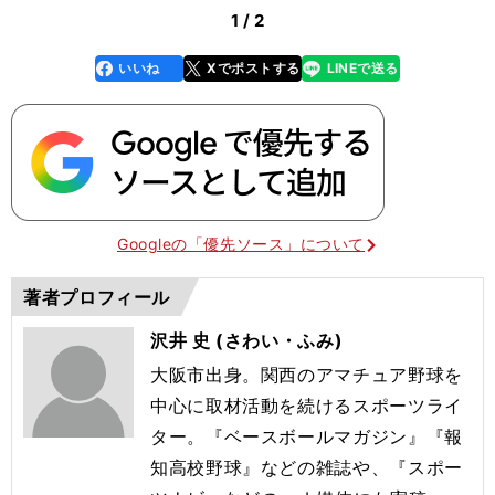
1 / 2
いいね
Xでポストする
LINEで送る
line
faceboo
x
k
Googleの「優先ソース」について
著者プロフィール
沢井 史 (さわい・ふみ)
大阪市出身。関西のアマチュア野球を
中心に取材活動を続けるスポーツライ
ター。『ベースボールマガジン』『報
知高校野球』などの雑誌や、『スポー