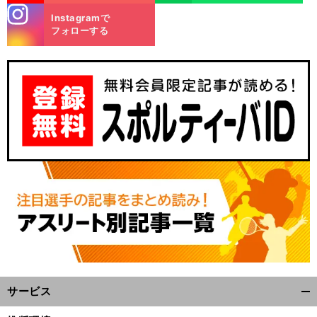
stagra
Instagramで
m
フォローする
」
・
、
前
へ
サービス
開
く/