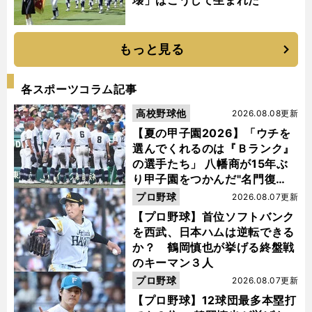
壊」はこうして生まれた
もっと見る
各スポーツコラム記事
高校野球他
2026.08.08更新
【夏の甲子園2026】「ウチを
選んでくれるのは『Ｂランク』
の選手たち」 八幡商が15年ぶ
り甲子園をつかんだ"名門復
活"の舞台裏
プロ野球
2026.08.07更新
【プロ野球】首位ソフトバンク
を西武、日本ハムは逆転できる
か？ 鶴岡慎也が挙げる終盤戦
のキーマン３人
プロ野球
2026.08.07更新
【プロ野球】12球団最多本塁打