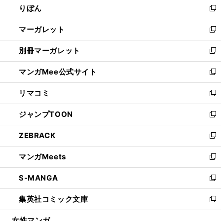
りぼん
く
で
ド
ィ
新
開
ウ
ン
し
マーガレット
く
で
ド
い
新
開
ウ
ウ
し
別冊マーガレット
く
で
ィ
い
新
開
ン
ウ
し
マンガMee公式サイト
く
ド
ィ
い
新
ウ
ン
ウ
し
リマコミ
で
ド
ィ
い
新
開
ウ
ン
ウ
し
ジャンプTOON
く
で
ド
ィ
い
新
開
ウ
ン
ウ
し
ZEBRACK
く
で
ド
ィ
い
新
開
ウ
ン
ウ
し
マンガMeets
く
で
ド
ィ
い
新
開
ウ
ン
ウ
し
S-MANGA
く
で
ド
ィ
い
新
開
ウ
ン
ウ
し
集英社コミック文庫
く
で
ド
ィ
い
新
開
ウ
ン
ウ
し
女性マンガ
く
で
ド