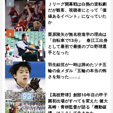
Ｊリーグ開幕戦は白熱の逆転劇
2
だが観客、視聴者にとって「価
値あるイベント」になっていた
か
栗原陵矢が無名校進学の理由は
3
「自転車で13分」 春江工出身
として最初で最後のプロ野球選
手となった
4
羽生結弦が一時は諦めたソチ五
輪の金メダル「五輪の本当の怖
さを知った......」
5
【高校野球】創部10年目の甲子
園初出場がすべてを変えた 健大
高崎・青栁監督が語る「機動破