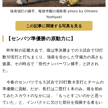
強肩強打の捕手、報徳学園の堀柊那 photo by Ohtomo
Yoshiyuki
この記事に関連する写真を見る
【センバツ準優勝の原動力に】
昨年秋の近畿大会で、堀は準決勝までの３試合で13打
数10安打と打ちまくり、強肩を生かした守備力の高さも
披露。その時点で「世代ナンバーワン捕手」と評され
た。
今春のセンバツでも５試合で20打数８安打とチームの
準優勝に貢献。だが、長打は二塁打１本のみ。堀を初め
てみたスカウトのなかには、「もっとすごいのかと思っ
ていた」と、インパクトに欠けた部分を指摘する者もい