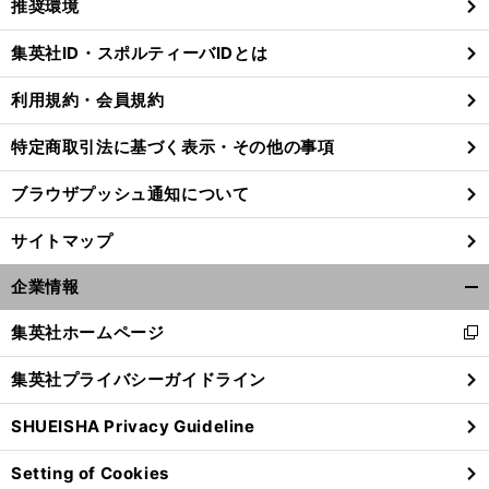
推奨環境
閉
じ
集英社ID・スポルティーバIDとは
る
利用規約・会員規約
特定商取引法に基づく表示・その他の事項
ブラウザプッシュ通知について
サイトマップ
企業情報
開
く/
集英社ホームページ
新
閉
し
じ
集英社プライバシーガイドライン
い
る
ウ
SHUEISHA Privacy Guideline
ィ
ン
Setting of Cookies
ド