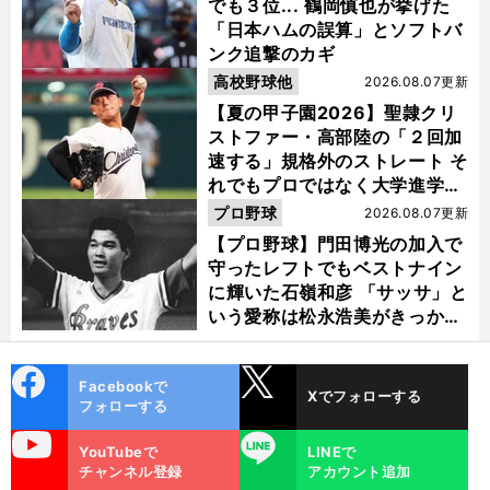
でも３位... 鶴岡慎也が挙げた
「日本ハムの誤算」とソフトバ
ンク追撃のカギ
高校野球他
2026.08.07更新
【夏の甲子園2026】聖隷クリ
ストファー・高部陸の「２回加
速する」規格外のストレート そ
れでもプロではなく大学進学を
選ぶ理由
プロ野球
2026.08.07更新
【プロ野球】門田博光の加入で
守ったレフトでもベストナイン
に輝いた石嶺和彦 「サッサ」と
いう愛称は松永浩美がきっか
け？
cebo
X
Facebookで
Xでフォローする
ok
フォローする
uTube
LINE
YouTubeで
LINEで
チャンネル登録
アカウント追加