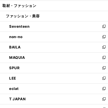
開
ウ
ン
ウ
し
取材・ファッション
く
で
ド
ィ
い
開
ウ
ン
ウ
ファッション・美容
く
で
ド
ィ
開
ウ
ン
Seventeen
く
で
ド
新
開
ウ
し
non-no
く
で
い
新
開
ウ
し
BAILA
く
ィ
い
新
ン
ウ
し
MAQUIA
ド
ィ
い
新
ウ
ン
ウ
し
SPUR
で
ド
ィ
い
新
開
ウ
ン
ウ
し
LEE
く
で
ド
ィ
い
新
開
ウ
ン
ウ
し
eclat
く
で
ド
ィ
い
新
開
ウ
ン
ウ
し
T JAPAN
く
で
ド
ィ
い
新
開
ウ
ン
ウ
し