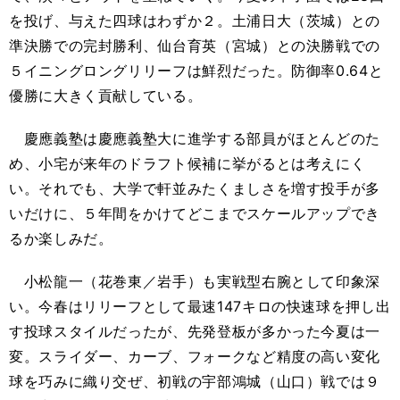
を投げ、与えた四球はわずか２。土浦日大（茨城）との
準決勝での完封勝利、仙台育英（宮城）との決勝戦での
５イニングロングリリーフは鮮烈だった。防御率0.64と
優勝に大きく貢献している。
慶應義塾は慶應義塾大に進学する部員がほとんどのた
め、小宅が来年のドラフト候補に挙がるとは考えにく
い。それでも、大学で軒並みたくましさを増す投手が多
いだけに、５年間をかけてどこまでスケールアップでき
るか楽しみだ。
小松龍一（花巻東／岩手）も実戦型右腕として印象深
い。今春はリリーフとして最速147キロの快速球を押し出
す投球スタイルだったが、先発登板が多かった今夏は一
変。スライダー、カーブ、フォークなど精度の高い変化
球を巧みに織り交ぜ、初戦の宇部鴻城（山口）戦では９