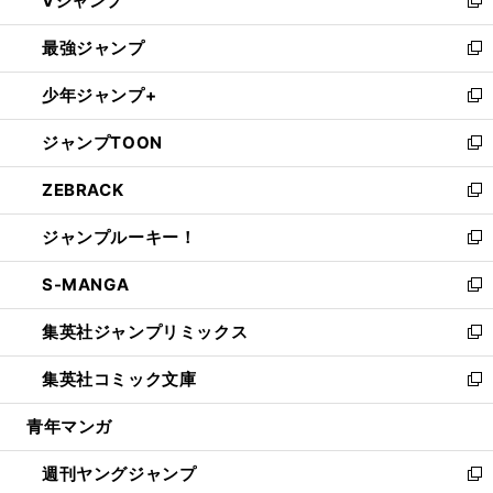
Vジャンプ
ィ
い
新
ン
ウ
し
最強ジャンプ
ド
ィ
い
新
ウ
ン
ウ
し
少年ジャンプ+
で
ド
ィ
い
新
開
ウ
ン
ウ
し
ジャンプTOON
く
で
ド
ィ
い
新
開
ウ
ン
ウ
し
ZEBRACK
く
で
ド
ィ
い
新
開
ウ
ン
ウ
し
ジャンプルーキー！
く
で
ド
ィ
い
新
開
ウ
ン
ウ
し
S-MANGA
く
で
ド
ィ
い
新
開
ウ
ン
ウ
し
集英社ジャンプリミックス
く
で
ド
ィ
い
新
開
ウ
ン
ウ
し
集英社コミック文庫
く
で
ド
ィ
い
新
開
ウ
ン
ウ
し
青年マンガ
く
で
ド
ィ
い
開
ウ
ン
ウ
週刊ヤングジャンプ
く
で
ド
ィ
新