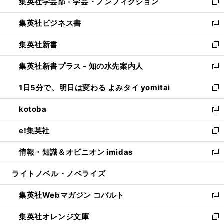
集英社学芸部 - 学芸・ノンフィクション
く
で
ド
ィ
新
開
ウ
ン
し
集英社ビジネス書
く
で
ド
い
新
開
ウ
ウ
し
集英社新書
く
で
ィ
い
新
開
ン
ウ
し
集英社新書プラス - 知の水先案内人
く
ド
ィ
い
新
ウ
ン
ウ
し
1日5分で、明日は変わる よみタイ yomitai
で
ド
ィ
い
新
開
ウ
ン
ウ
し
kotoba
く
で
ド
ィ
い
新
開
ウ
ン
ウ
し
e!集英社
く
で
ド
ィ
い
新
開
ウ
ン
ウ
し
情報・知識＆オピニオン imidas
く
で
ド
ィ
い
新
開
ウ
ン
ウ
し
ライトノベル・ノベライズ
く
で
ド
ィ
い
開
ウ
ン
ウ
集英社Webマガジン コバルト
く
で
ド
ィ
新
開
ウ
ン
し
集英社オレンジ文庫
く
で
ド
い
新