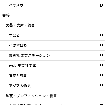
ウ
ン
ウ
し
パラスポ
で
ド
ィ
い
新
開
ウ
ン
ウ
し
書籍
く
で
ド
ィ
い
開
ウ
ン
ウ
文芸・文庫・総合
く
で
ド
ィ
開
ウ
ン
すばる
く
で
ド
新
開
ウ
し
小説すばる
く
で
い
新
開
ウ
し
集英社 文芸ステーション
く
ィ
い
新
ン
ウ
し
web 集英社文庫
ド
ィ
い
新
ウ
ン
ウ
し
青春と読書
で
ド
ィ
い
新
開
ウ
ン
ウ
し
アジア人物史
く
で
ド
ィ
い
新
開
ウ
ン
ウ
し
学芸・ノンフィクション・新書
く
で
ド
ィ
い
開
ウ
ン
ウ