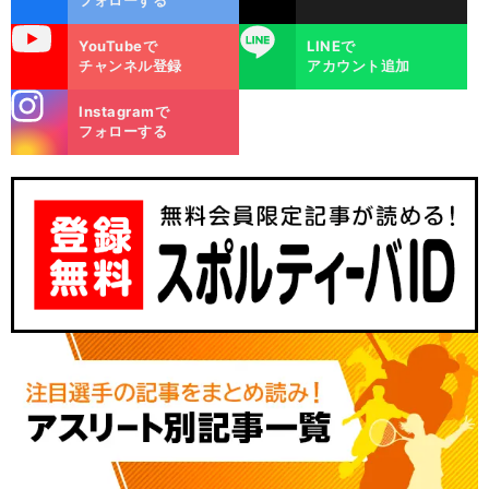
フォローする
uTube
LINE
YouTubeで
LINEで
チャンネル登録
アカウント追加
stagra
Instagramで
m
フォローする
、
、
前
へ