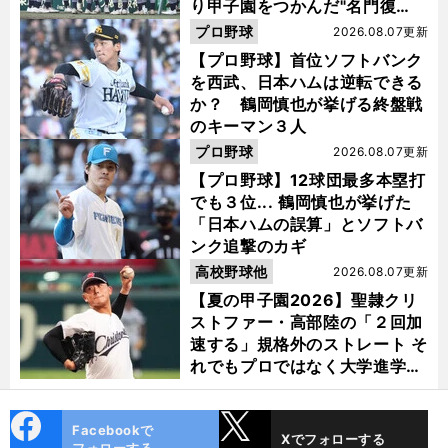
り甲子園をつかんだ"名門復
活"の舞台裏
プロ野球
2026.08.07更新
【プロ野球】首位ソフトバンク
を西武、日本ハムは逆転できる
か？ 鶴岡慎也が挙げる終盤戦
のキーマン３人
プロ野球
2026.08.07更新
【プロ野球】12球団最多本塁打
でも３位... 鶴岡慎也が挙げた
「日本ハムの誤算」とソフトバ
ンク追撃のカギ
高校野球他
2026.08.07更新
【夏の甲子園2026】聖隷クリ
ストファー・高部陸の「２回加
速する」規格外のストレート そ
れでもプロではなく大学進学を
選ぶ理由
cebo
X
Facebookで
Xでフォローする
ok