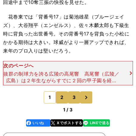
回途中まで10奪三振の快投を見せた。
花巻東では「背番号17」は菊池雄星（ブルージェイ
ズ）、大谷翔平（エンゼルス）、佐々木麟太郎も下級生
時に背負った出世番号。その背番号17を背負った小松に
かかる期待は大きい。球威がより一層アップできれば、
来年のプロ入りは堅いだろう。
次のページへ
抜群の制球力を誇る広陵の高尾響 高尾響（広陵／
広島）は２年生ながらすでに２回の甲子園を経験
し、名門のエースにふさわしい貫禄を携えている。
身長172センチ、体重73キロと上背こそないもの
次
1
2
3
のページへ
の、最速147キ
1 / 3
いいね
Xでポストする
LINEで送る
line
faceboo
x
k