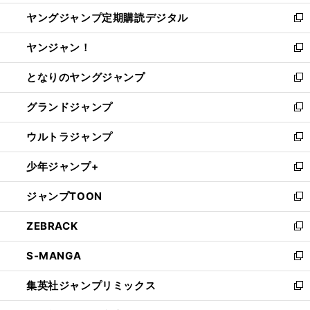
開
ウ
ン
し
ヤングジャンプ定期購読デジタル
く
で
ド
い
新
開
ウ
ウ
し
ヤンジャン！
く
で
ィ
い
新
開
ン
ウ
し
となりのヤングジャンプ
く
ド
ィ
い
新
ウ
ン
ウ
し
グランドジャンプ
で
ド
ィ
い
新
開
ウ
ン
ウ
し
ウルトラジャンプ
く
で
ド
ィ
い
新
開
ウ
ン
ウ
し
少年ジャンプ+
く
で
ド
ィ
い
新
開
ウ
ン
ウ
し
ジャンプTOON
く
で
ド
ィ
い
新
開
ウ
ン
ウ
し
ZEBRACK
く
で
ド
ィ
い
新
開
ウ
ン
ウ
し
S-MANGA
く
で
ド
ィ
い
新
開
ウ
ン
ウ
し
集英社ジャンプリミックス
く
で
ド
ィ
い
新
開
ウ
ン
ウ
し