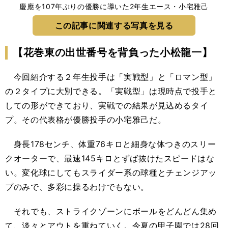
慶應を107年ぶりの優勝に導いた2年生エース・小宅雅己
この記事に関連する写真を見る
【花巻東の出世番号を背負った小松龍一】
今回紹介する２年生投手は「実戦型」と「ロマン型」
の２タイプに大別できる。「実戦型」は現時点で投手と
しての形ができており、実戦での結果が見込めるタイ
プ。その代表格が優勝投手の小宅雅己だ。
身長178センチ、体重76キロと細身な体つきのスリー
クオーターで、最速145キロとずば抜けたスピードはな
い。変化球にしてもスライダー系の球種とチェンジアッ
プのみで、多彩に操るわけでもない。
それでも、ストライクゾーンにボールをどんどん集め
て、淡々とアウトを重ねていく。今夏の甲子園では28回