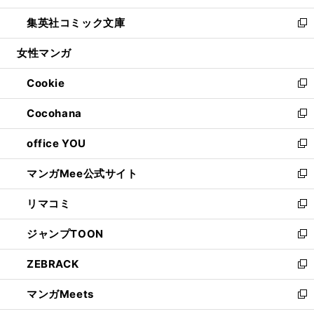
開
ウ
ン
ウ
し
集英社コミック文庫
く
で
ド
ィ
い
新
開
ウ
ン
ウ
し
女性マンガ
く
で
ド
ィ
い
開
ウ
ン
ウ
Cookie
く
で
ド
ィ
新
開
ウ
ン
し
Cocohana
く
で
ド
い
新
開
ウ
ウ
し
office YOU
く
で
ィ
い
新
開
ン
ウ
し
マンガMee公式サイト
く
ド
ィ
い
新
ウ
ン
ウ
し
リマコミ
で
ド
ィ
い
新
開
ウ
ン
ウ
し
ジャンプTOON
く
で
ド
ィ
い
新
開
ウ
ン
ウ
し
ZEBRACK
く
で
ド
ィ
い
新
開
ウ
ン
ウ
し
マンガMeets
く
で
ド
ィ
い
新
開
ウ
ン
ウ
し