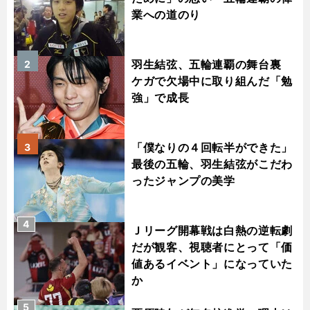
業への道のり
羽生結弦、五輪連覇の舞台裏
2
ケガで欠場中に取り組んだ「勉
強」で成長
「僕なりの４回転半ができた」
3
最後の五輪、羽生結弦がこだわ
ったジャンプの美学
4
Ｊリーグ開幕戦は白熱の逆転劇
だが観客、視聴者にとって「価
値あるイベント」になっていた
か
5