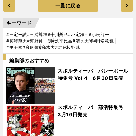
一覧に戻る
キーワード
#三宅一誠
#三浦尊神
#十川奨己
#小宅雅己
#小松龍一
#梅澤翔大
#河野伸一朗
#洗平比呂
#清水大暉
#田端竜也
#甲子園
#高尾響
#高木大希
#高校野球
編集部のおすすめ
スポルティーバ バレーボール
特集号 Vol.4 6月30日発売
スポルティーバ 部活特集号
3月16日発売