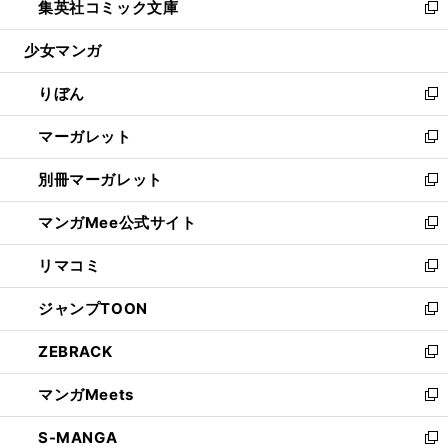
集英社コミック文庫
く
で
ド
ィ
い
新
開
ウ
ン
ウ
し
少女マンガ
く
で
ド
ィ
い
開
ウ
ン
ウ
りぼん
く
で
ド
ィ
新
開
ウ
ン
し
マーガレット
く
で
ド
い
新
開
ウ
ウ
し
別冊マーガレット
く
で
ィ
い
新
開
ン
ウ
し
マンガMee公式サイト
く
ド
ィ
い
新
ウ
ン
ウ
し
リマコミ
で
ド
ィ
い
新
開
ウ
ン
ウ
し
ジャンプTOON
く
で
ド
ィ
い
新
開
ウ
ン
ウ
し
ZEBRACK
く
で
ド
ィ
い
新
開
ウ
ン
ウ
し
マンガMeets
く
で
ド
ィ
い
新
開
ウ
ン
ウ
し
S-MANGA
く
で
ド
ィ
い
新