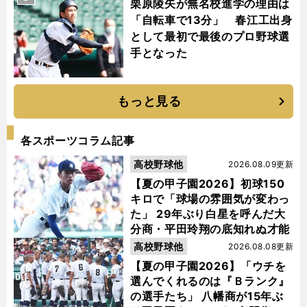
栗原陵矢が無名校進学の理由は
「自転車で13分」 春江工出身
として最初で最後のプロ野球選
手となった
もっと見る
各スポーツコラム記事
高校野球他
2026.08.09更新
【夏の甲子園2026】初球150
キロで「球場の雰囲気が変わっ
た」 29年ぶり白星を呼んだ大
分商・平田玲翔の底知れぬ才能
高校野球他
2026.08.08更新
【夏の甲子園2026】「ウチを
選んでくれるのは『Ｂランク』
の選手たち」 八幡商が15年ぶ