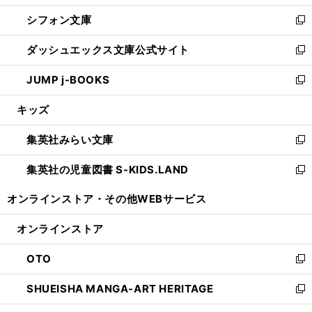
開
ウ
ウ
し
シフォン文庫
く
で
ィ
い
新
開
ン
ウ
し
ダッシュエックス文庫公式サイト
く
ド
ィ
い
新
ウ
ン
ウ
し
JUMP j-BOOKS
で
ド
ィ
い
新
開
ウ
ン
ウ
し
キッズ
く
で
ド
ィ
い
開
ウ
ン
ウ
集英社みらい文庫
く
で
ド
ィ
新
開
ウ
ン
し
集英社の児童図書 S-KIDS.LAND
く
で
ド
い
新
開
ウ
ウ
し
オンラインストア・
その他WEBサービス
く
で
ィ
い
開
ン
ウ
オンラインストア
く
ド
ィ
ウ
ン
OTO
で
ド
新
開
ウ
し
SHUEISHA MANGA-ART HERITAGE
く
で
い
新
開
ウ
し