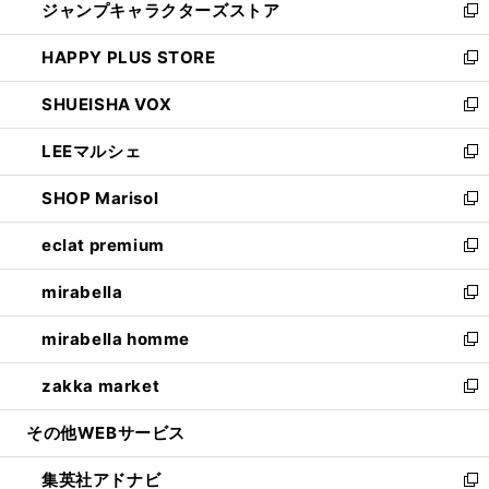
ジャンプキャラクターズストア
く
ィ
い
新
ン
ウ
し
HAPPY PLUS STORE
ド
ィ
い
新
ウ
ン
ウ
し
SHUEISHA VOX
で
ド
ィ
い
新
開
ウ
ン
ウ
し
LEEマルシェ
く
で
ド
ィ
い
新
開
ウ
ン
ウ
し
SHOP Marisol
く
で
ド
ィ
い
新
開
ウ
ン
ウ
し
eclat premium
く
で
ド
ィ
い
新
開
ウ
ン
ウ
し
mirabella
く
で
ド
ィ
い
新
開
ウ
ン
ウ
し
mirabella homme
く
で
ド
ィ
い
新
開
ウ
ン
ウ
し
zakka market
く
で
ド
ィ
い
新
開
ウ
ン
ウ
し
その他WEBサービス
く
で
ド
ィ
い
開
ウ
ン
ウ
集英社アドナビ
く
で
ド
ィ
新