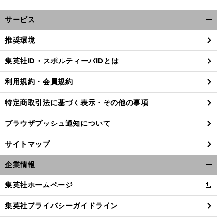
サービス
開
く/
推奨環境
閉
じ
集英社ID・スポルティーバIDとは
る
利用規約・会員規約
特定商取引法に基づく表示・その他の事項
ブラウザプッシュ通知について
サイトマップ
企業情報
開
く/
集英社ホームページ
新
閉
し
じ
集英社プライバシーガイドライン
い
る