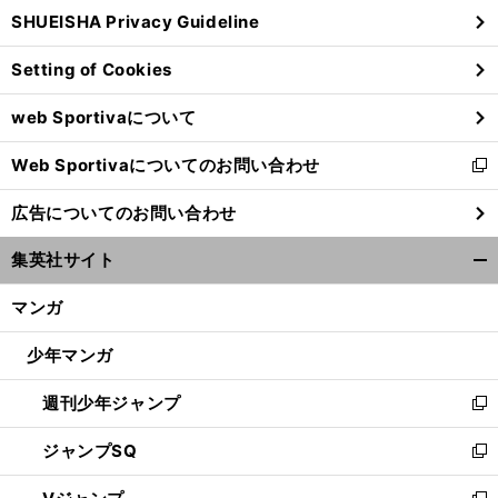
ウ
SHUEISHA Privacy Guideline
ィ
ン
Setting of Cookies
ド
ウ
web Sportivaについて
で
開
Web Sportivaについてのお問い合わせ
く
新
し
広告についてのお問い合わせ
い
ウ
集英社サイト
ィ
開
ン
く/
マンガ
ド
閉
ウ
じ
少年マンガ
で
る
開
週刊少年ジャンプ
く
新
し
ジャンプSQ
い
新
ウ
し