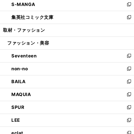
S-MANGA
く
で
ド
ィ
い
新
開
ウ
ン
ウ
し
集英社コミック文庫
く
で
ド
ィ
い
新
開
ウ
ン
ウ
し
取材・ファッション
く
で
ド
ィ
い
開
ウ
ン
ウ
ファッション・美容
く
で
ド
ィ
開
ウ
ン
Seventeen
く
で
ド
新
開
ウ
し
non-no
く
で
い
新
開
ウ
し
BAILA
く
ィ
い
新
ン
ウ
し
MAQUIA
ド
ィ
い
新
ウ
ン
ウ
し
SPUR
で
ド
ィ
い
新
開
ウ
ン
ウ
し
LEE
く
で
ド
ィ
い
新
開
ウ
ン
ウ
し
eclat
く
で
ド
ィ
い