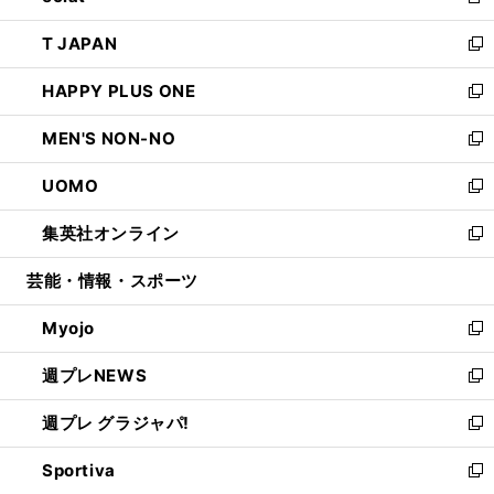
新
開
ウ
ン
ウ
し
T JAPAN
く
で
ド
ィ
い
新
開
ウ
ン
ウ
し
HAPPY PLUS ONE
く
で
ド
ィ
い
新
開
ウ
ン
ウ
し
MEN'S NON-NO
く
で
ド
ィ
い
新
開
ウ
ン
ウ
し
UOMO
く
で
ド
ィ
い
新
開
ウ
ン
ウ
し
集英社オンライン
く
で
ド
ィ
い
新
開
ウ
ン
ウ
し
芸能・情報・スポーツ
く
で
ド
ィ
い
開
ウ
ン
ウ
Myojo
く
で
ド
ィ
新
開
ウ
ン
し
週プレNEWS
く
で
ド
い
新
開
ウ
ウ
し
週プレ グラジャパ!
く
で
ィ
い
新
開
ン
ウ
し
Sportiva
く
ド
ィ
い
新