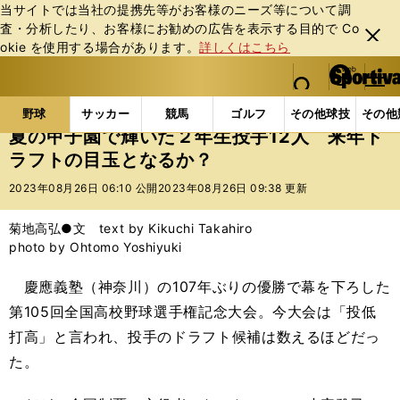
当サイトでは当社の提携先等がお客様のニーズ等について調
査・分析したり、お客様にお勧めの広告を表⽰する⽬的で Co
閉じ
okie を使⽤する場合があります。
詳しくはこちら
る
マイペ
web Sportiva (webスポルティーバ)
検索
メニュ
we
ー
野球の記事一覧
高校野球他
夏の甲子園で輝いた２年
b
ジ
野球
サッカー
競馬
ゴルフ
その他球技
その他
ス
夏の甲子園で輝いた２年生投手12人 来年ド
ポ
ラフトの目玉となるか？
ル
テ
2023年08月26日 06:10 公開
2023年08月26日 09:38 更新
ィ
ー
菊地高弘●文 text by Kikuchi Takahiro
バ
photo by Ohtomo Yoshiyuki
慶應義塾（神奈川）の107年ぶりの優勝で幕を下ろした
第105回全国高校野球選手権記念大会。今大会は「投低
打高」と言われ、投手のドラフト候補は数えるほどだっ
た。