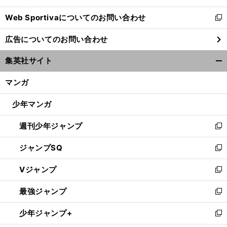
開
Web Sportivaについてのお問い合わせ
く
新
し
広告についてのお問い合わせ
い
ウ
集英社サイト
ィ
開
ン
く/
マンガ
ド
閉
ウ
じ
少年マンガ
で
る
開
週刊少年ジャンプ
く
新
し
ジャンプSQ
い
新
ウ
し
Vジャンプ
ィ
い
新
ン
ウ
し
最強ジャンプ
ド
ィ
い
新
ウ
ン
ウ
し
少年ジャンプ+
で
ド
ィ
い
新
開
ウ
ン
ウ
し