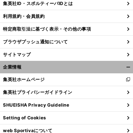
集英社ID・スポルティーバIDとは
る
利用規約・会員規約
特定商取引法に基づく表示・その他の事項
ブラウザプッシュ通知について
サイトマップ
企業情報
開
く/
集英社ホームページ
新
閉
し
じ
集英社プライバシーガイドライン
い
る
ウ
SHUEISHA Privacy Guideline
ィ
ン
Setting of Cookies
ド
ウ
web Sportivaについて
で