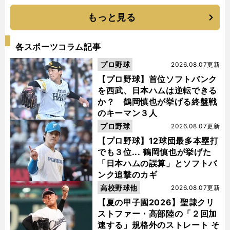
もっと見る
各スポーツコラム記事
プロ野球
2026.08.07更新
【プロ野球】首位ソフトバンク
を西武、日本ハムは逆転できる
か？ 鶴岡慎也が挙げる終盤戦
のキーマン３人
プロ野球
2026.08.07更新
【プロ野球】12球団最多本塁打
でも３位... 鶴岡慎也が挙げた
「日本ハムの誤算」とソフトバ
ンク追撃のカギ
高校野球他
2026.08.07更新
【夏の甲子園2026】聖隷クリ
ストファー・高部陸の「２回加
速する」規格外のストレート そ