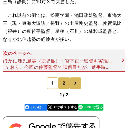
三島（静岡）に10対３で大勝した。
これ以前の例では、松商学園・池田政雄監督、東海大
三（現・東海大諏訪／長野）の土屋剛史監督、敦賀気比
（福井）の東哲平監督、星稜（石川）の林和成監督と、
なぜか北信越勢の経験者が多い。
次のページへ
ほかに鹿児島実（鹿児島）・宮下正一監督も実現し
ており、今回の佐藤監督で10例目だが、選手時代
に２度開幕戦を経験して、さらに監督でもというの
は、日大三（東京）・萩原宏久監督以来2人目。よ
次
1
2
のページへ
ほど開幕戦に縁が
1 / 2
いいね
Xでポストする
LINEで送る
line
faceboo
x
k