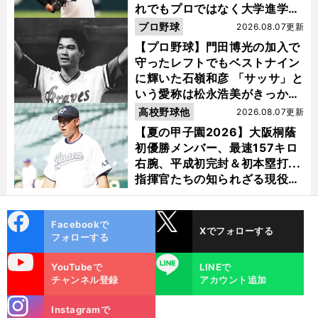
れでもプロではなく大学進学を
選ぶ理由
プロ野球
2026.08.07更新
【プロ野球】門田博光の加入で
守ったレフトでもベストナイン
に輝いた石嶺和彦 「サッサ」と
いう愛称は松永浩美がきっか
け？
高校野球他
2026.08.07更新
【夏の甲子園2026】大阪桐蔭
初優勝メンバー、最速157キロ
右腕、平成初完封＆初本塁打...
指揮官たちの知られざる現役時
代
cebo
X
Facebookで
Xでフォローする
ok
フォローする
uTube
LINE
YouTubeで
LINEで
チャンネル登録
アカウント追加
stagra
Instagramで
m