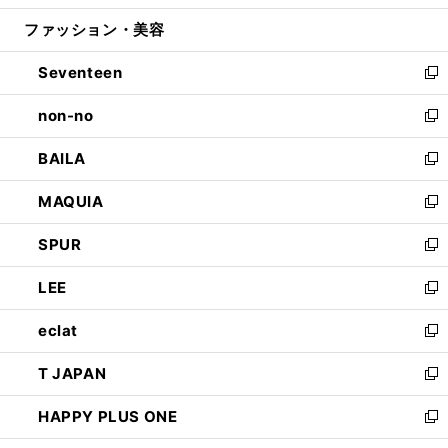
開
ウ
ン
ウ
ファッション・美容
く
で
ド
ィ
開
ウ
ン
Seventeen
く
で
ド
新
開
ウ
し
non-no
く
で
い
新
開
ウ
し
BAILA
く
ィ
い
新
ン
ウ
し
MAQUIA
ド
ィ
い
新
ウ
ン
ウ
し
SPUR
で
ド
ィ
い
新
開
ウ
ン
ウ
し
LEE
く
で
ド
ィ
い
新
開
ウ
ン
ウ
し
eclat
く
で
ド
ィ
い
新
開
ウ
ン
ウ
し
T JAPAN
く
で
ド
ィ
い
新
開
ウ
ン
ウ
し
HAPPY PLUS ONE
く
で
ド
ィ
い
新
開
ウ
ン
ウ
し