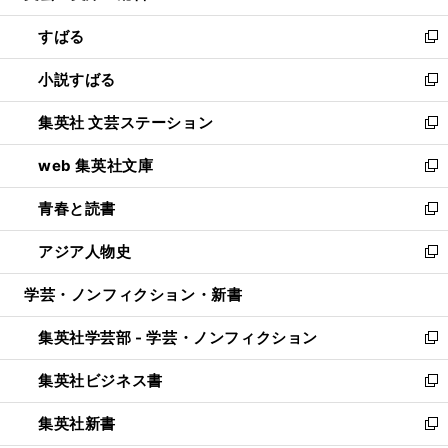
開
ウ
ン
すばる
く
で
ド
新
開
ウ
し
小説すばる
く
で
い
新
開
ウ
し
集英社 文芸ステーション
く
ィ
い
新
ン
ウ
し
web 集英社文庫
ド
ィ
い
新
ウ
ン
ウ
し
青春と読書
で
ド
ィ
い
新
開
ウ
ン
ウ
し
アジア人物史
く
で
ド
ィ
い
新
開
ウ
ン
ウ
し
学芸・ノンフィクション・新書
く
で
ド
ィ
い
開
ウ
ン
ウ
集英社学芸部 - 学芸・ノンフィクション
く
で
ド
ィ
新
開
ウ
ン
し
集英社ビジネス書
く
で
ド
い
新
開
ウ
ウ
し
集英社新書
く
で
ィ
い
新
開
ン
ウ