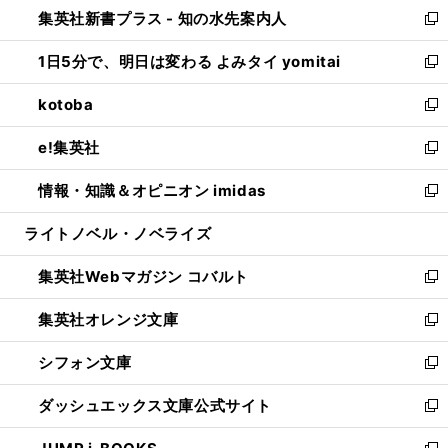
し
集英社新書プラス - 知の水先案内人
く
ド
ィ
い
新
ウ
ン
ウ
し
1日5分で、明日は変わる よみタイ yomitai
で
ド
ィ
い
新
開
ウ
ン
ウ
し
kotoba
く
で
ド
ィ
い
新
開
ウ
ン
ウ
し
e!集英社
く
で
ド
ィ
い
新
開
ウ
ン
ウ
し
情報・知識＆オピニオン imidas
く
で
ド
ィ
い
新
開
ウ
ン
ウ
し
ライトノベル・ノベライズ
く
で
ド
ィ
い
開
ウ
ン
ウ
集英社Webマガジン コバルト
く
で
ド
ィ
新
開
ウ
ン
し
集英社オレンジ文庫
く
で
ド
い
新
開
ウ
ウ
し
シフォン文庫
く
で
ィ
い
新
開
ン
ウ
し
ダッシュエックス文庫公式サイト
く
ド
ィ
い
新
ウ
ン
ウ
し