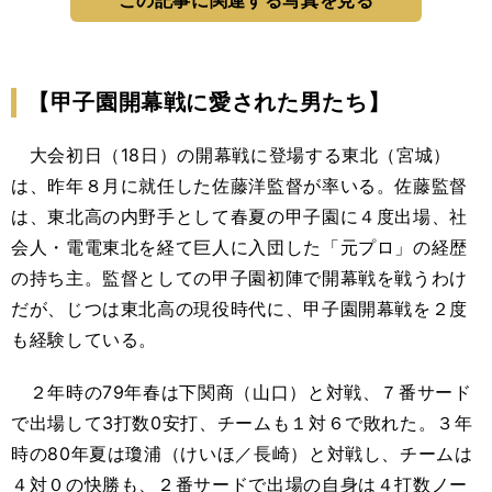
この記事に関連する写真を見る
【甲子園開幕戦に愛された男たち】
大会初日（18日）の開幕戦に登場する東北（宮城）
は、昨年８月に就任した佐藤洋監督が率いる。佐藤監督
は、東北高の内野手として春夏の甲子園に４度出場、社
会人・電電東北を経て巨人に入団した「元プロ」の経歴
の持ち主。監督としての甲子園初陣で開幕戦を戦うわけ
だが、じつは東北高の現役時代に、甲子園開幕戦を２度
も経験している。
２年時の79年春は下関商（山口）と対戦、７番サード
で出場して3打数0安打、チームも１対６で敗れた。３年
時の80年夏は瓊浦（けいほ／長崎）と対戦し、チームは
４対０の快勝も、２番サードで出場の自身は４打数ノー