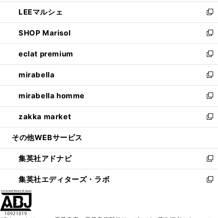
開
ウ
ン
ウ
し
LEEマルシェ
く
で
ド
ィ
い
新
開
ウ
ン
ウ
し
SHOP Marisol
く
で
ド
ィ
い
新
開
ウ
ン
ウ
し
eclat premium
く
で
ド
ィ
い
新
開
ウ
ン
ウ
し
mirabella
く
で
ド
ィ
い
新
開
ウ
ン
ウ
し
mirabella homme
く
で
ド
ィ
い
新
開
ウ
ン
ウ
し
zakka market
く
で
ド
ィ
い
新
開
ウ
ン
ウ
し
その他WEBサービス
く
で
ド
ィ
い
開
ウ
ン
ウ
集英社アドナビ
く
で
ド
ィ
新
開
ウ
ン
し
集英社エディターズ・ラボ
く
で
ド
い
新
開
ウ
ウ
し
く
で
ィ
い
開
ン
ウ