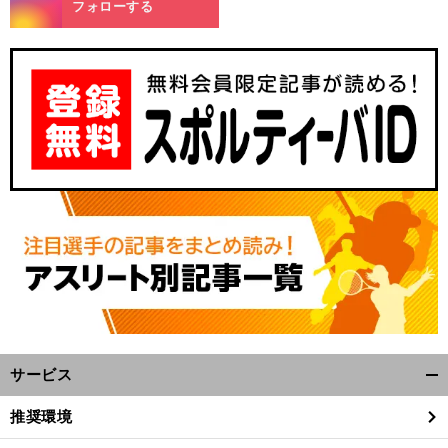
フォローする
、
、
前
へ
サービス
開
く/
推奨環境
閉
じ