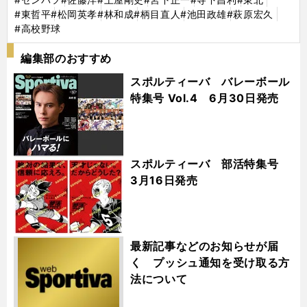
#東哲平
#松岡英孝
#林和成
#柄目直人
#池田政雄
#萩原宏久
#高校野球
編集部のおすすめ
スポルティーバ バレーボール
特集号 Vol.4 6月30日発売
スポルティーバ 部活特集号
3月16日発売
最新記事などのお知らせが届
く プッシュ通知を受け取る方
法について