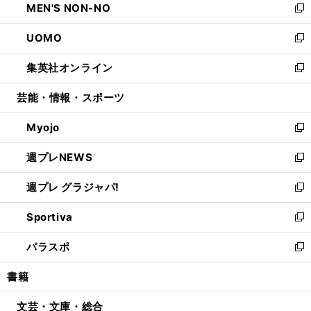
MEN'S NON-NO
く
で
ド
ィ
い
新
開
ウ
ン
ウ
し
UOMO
く
で
ド
ィ
い
新
開
ウ
ン
ウ
し
集英社オンライン
く
で
ド
ィ
い
新
開
ウ
ン
ウ
し
芸能・情報・スポーツ
く
で
ド
ィ
い
開
ウ
ン
ウ
Myojo
く
で
ド
ィ
新
開
ウ
ン
し
週プレNEWS
く
で
ド
い
新
開
ウ
ウ
し
週プレ グラジャパ!
く
で
ィ
い
新
開
ン
ウ
し
Sportiva
く
ド
ィ
い
新
ウ
ン
ウ
し
パラスポ
で
ド
ィ
い
新
開
ウ
ン
ウ
し
書籍
く
で
ド
ィ
い
開
ウ
ン
ウ
文芸・文庫・総合
く
で
ド
ィ