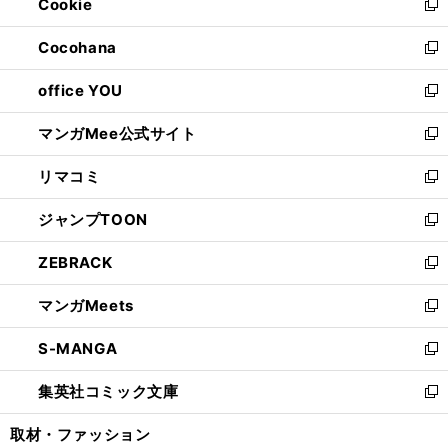
Cookie
く
で
ド
ィ
新
開
ウ
ン
し
Cocohana
く
で
ド
い
新
開
ウ
ウ
し
office YOU
く
で
ィ
い
新
開
ン
ウ
し
マンガMee公式サイト
く
ド
ィ
い
新
ウ
ン
ウ
し
リマコミ
で
ド
ィ
い
新
開
ウ
ン
ウ
し
ジャンプTOON
く
で
ド
ィ
い
新
開
ウ
ン
ウ
し
ZEBRACK
く
で
ド
ィ
い
新
開
ウ
ン
ウ
し
マンガMeets
く
で
ド
ィ
い
新
開
ウ
ン
ウ
し
S-MANGA
く
で
ド
ィ
い
新
開
ウ
ン
ウ
し
集英社コミック文庫
く
で
ド
ィ
い
新
開
ウ
ン
ウ
し
取材・ファッション
く
で
ド
ィ
い