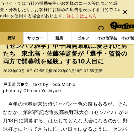
当サイトでは当社の提携先等がお客様のニーズ等について調
査・分析したり、お客様にお勧めの広告を表⽰する⽬的で Co
閉じ
okie を使⽤する場合があります。
詳しくはこちら
る
マイペ
web Sportiva (webスポルティーバ)
検索
メニュ
we
ー
野球の記事一覧
高校野球他
【センバツ雑学】甲子園
b
ジ
野球
サッカー
競馬
ゴルフ
その他球技
その他
ス
【センバツ雑学】甲子園開幕戦に愛された男
ポ
たち 東北高・佐藤洋監督が「選手・監督の
ル
両方で開幕戦を経験」する10人目に
テ
ィ
2023年03月18日 07:55 公開
2023年03月18日 07:55 更新
ー
バ
戸田道男●文 text by Toda Michio
photo by Ohtomo Yoshiyuki
今年の球春到来は侍ジャパン一色の感もあるが、そん
ななか、第95回記念選抜高校野球大会（センバツ）が３
月18日に開幕する。はたしてどんな大会になるのか。野
球好きにとってさらに忙しい日々になるように、センバ