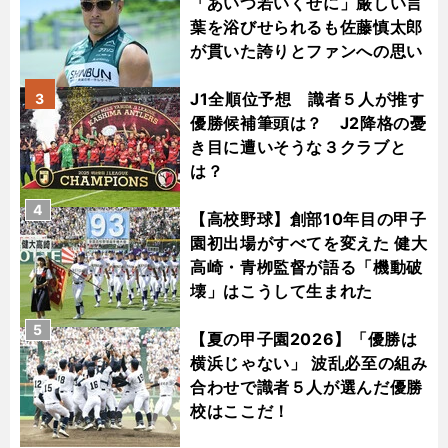
「あいつ若いくせに」厳しい言
葉を浴びせられるも佐藤慎太郎
が貫いた誇りとファンへの思い
J1全順位予想 識者５人が推す
3
優勝候補筆頭は？ J2降格の憂
き目に遭いそうな３クラブと
は？
4
【高校野球】創部10年目の甲子
園初出場がすべてを変えた 健大
高崎・青栁監督が語る「機動破
壊」はこうして生まれた
5
【夏の甲子園2026】「優勝は
横浜じゃない」 波乱必至の組み
合わせで識者５人が選んだ優勝
校はここだ！