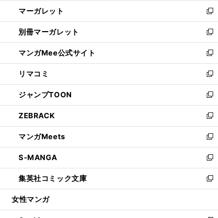
開
ウ
ン
し
マーガレット
く
で
ド
い
新
開
ウ
ウ
し
別冊マーガレット
く
で
ィ
い
新
開
ン
ウ
し
マンガMee公式サイト
く
ド
ィ
い
新
ウ
ン
ウ
し
リマコミ
で
ド
ィ
い
新
開
ウ
ン
ウ
し
ジャンプTOON
く
で
ド
ィ
い
新
開
ウ
ン
ウ
し
ZEBRACK
く
で
ド
ィ
い
新
開
ウ
ン
ウ
し
マンガMeets
く
で
ド
ィ
い
新
開
ウ
ン
ウ
し
S-MANGA
く
で
ド
ィ
い
新
開
ウ
ン
ウ
し
集英社コミック文庫
く
で
ド
ィ
い
新
開
ウ
ン
ウ
し
女性マンガ
く
で
ド
ィ
い
開
ウ
ン
ウ