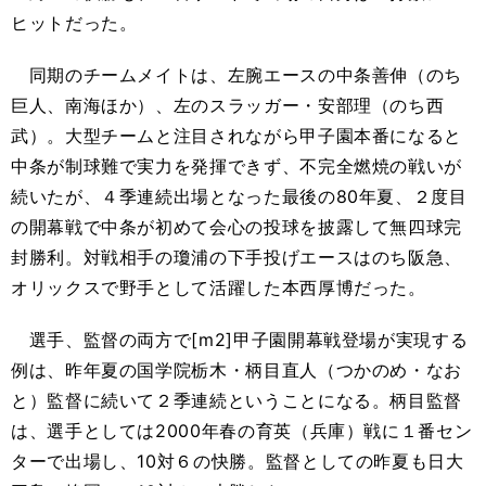
ヒットだった。
同期のチームメイトは、左腕エースの中条善伸（のち
巨人、南海ほか）、左のスラッガー・安部理（のち西
武）。大型チームと注目されながら甲子園本番になると
中条が制球難で実力を発揮できず、不完全燃焼の戦いが
続いたが、４季連続出場となった最後の80年夏、２度目
の開幕戦で中条が初めて会心の投球を披露して無四球完
封勝利。対戦相手の瓊浦の下手投げエースはのち阪急、
オリックスで野手として活躍した本西厚博だった。
選手、監督の両方で[m2]甲子園開幕戦登場が実現する
例は、昨年夏の国学院栃木・柄目直人（つかのめ・なお
と）監督に続いて２季連続ということになる。柄目監督
は、選手としては2000年春の育英（兵庫）戦に１番セン
ターで出場し、10対６の快勝。監督としての昨夏も日大