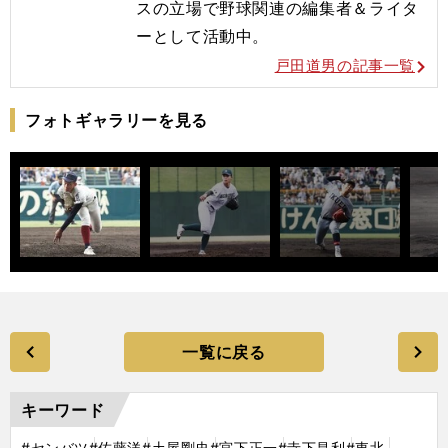
スの立場で野球関連の編集者＆ライタ
ーとして活動中。
戸田道男の記事一覧
フォトギャラリーを見る
一覧に戻る
キーワード
#センバツ
#佐藤洋
#土屋剛史
#宮下正一
#寺下昌利
#東北