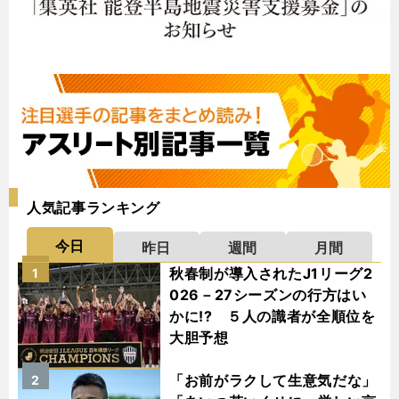
人気記事ランキング
今日
昨日
週間
月間
秋春制が導入されたJ1リーグ2
1
026－27シーズンの行方はい
かに!? ５人の識者が全順位を
大胆予想
「お前がラクして生意気だな」
2