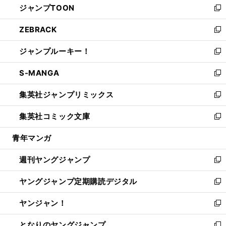
ジャンプTOON
く
で
ド
ィ
い
新
開
ウ
ン
ウ
し
ZEBRACK
く
で
ド
ィ
い
新
開
ウ
ン
ウ
し
ジャンプルーキー！
く
で
ド
ィ
い
新
開
ウ
ン
ウ
し
S-MANGA
く
で
ド
ィ
い
新
開
ウ
ン
ウ
し
集英社ジャンプリミックス
く
で
ド
ィ
い
新
開
ウ
ン
ウ
し
集英社コミック文庫
く
で
ド
ィ
い
新
開
ウ
ン
ウ
し
青年マンガ
く
で
ド
ィ
い
開
ウ
ン
ウ
週刊ヤングジャンプ
く
で
ド
ィ
新
開
ウ
ン
し
ヤングジャンプ定期購読デジタル
く
で
ド
い
新
開
ウ
ウ
し
ヤンジャン！
く
で
ィ
い
新
開
ン
ウ
し
となりのヤングジャンプ
く
ド
ィ