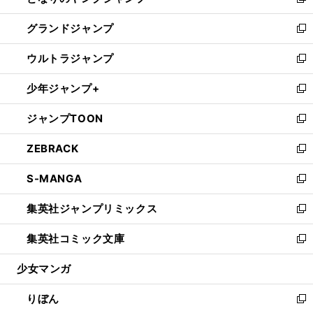
い
新
ウ
ン
ウ
し
グランドジャンプ
で
ド
ィ
い
新
開
ウ
ン
ウ
し
ウルトラジャンプ
く
で
ド
ィ
い
新
開
ウ
ン
ウ
し
少年ジャンプ+
く
で
ド
ィ
い
新
開
ウ
ン
ウ
し
ジャンプTOON
く
で
ド
ィ
い
新
開
ウ
ン
ウ
し
ZEBRACK
く
で
ド
ィ
い
新
開
ウ
ン
ウ
し
S-MANGA
く
で
ド
ィ
い
新
開
ウ
ン
ウ
し
集英社ジャンプリミックス
く
で
ド
ィ
い
新
開
ウ
ン
ウ
し
集英社コミック文庫
く
で
ド
ィ
い
新
開
ウ
ン
ウ
し
少女マンガ
く
で
ド
ィ
い
開
ウ
ン
ウ
りぼん
く
で
ド
ィ
新