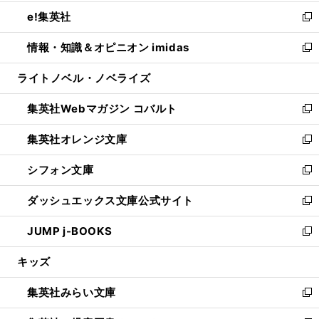
開
ウ
ン
ウ
し
e!集英社
く
で
ド
ィ
い
新
開
ウ
ン
ウ
し
情報・知識＆オピニオン imidas
く
で
ド
ィ
い
新
開
ウ
ン
ウ
し
ライトノベル・ノベライズ
く
で
ド
ィ
い
開
ウ
ン
ウ
集英社Webマガジン コバルト
く
で
ド
ィ
新
開
ウ
ン
し
集英社オレンジ文庫
く
で
ド
い
新
開
ウ
ウ
し
シフォン文庫
く
で
ィ
い
新
開
ン
ウ
し
ダッシュエックス文庫公式サイト
く
ド
ィ
い
新
ウ
ン
ウ
し
JUMP j-BOOKS
で
ド
ィ
い
新
開
ウ
ン
ウ
し
キッズ
く
で
ド
ィ
い
開
ウ
ン
ウ
集英社みらい文庫
く
で
ド
ィ
新
開
ウ
ン
し