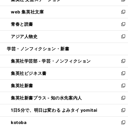
ィ
い
新
ン
ウ
し
web 集英社文庫
ド
ィ
い
新
ウ
ン
ウ
し
青春と読書
で
ド
ィ
い
新
開
ウ
ン
ウ
し
アジア人物史
く
で
ド
ィ
い
新
開
ウ
ン
ウ
し
学芸・ノンフィクション・新書
く
で
ド
ィ
い
開
ウ
ン
ウ
集英社学芸部 - 学芸・ノンフィクション
く
で
ド
ィ
新
開
ウ
ン
し
集英社ビジネス書
く
で
ド
い
新
開
ウ
ウ
し
集英社新書
く
で
ィ
い
新
開
ン
ウ
し
集英社新書プラス - 知の水先案内人
く
ド
ィ
い
新
ウ
ン
ウ
し
1日5分で、明日は変わる よみタイ yomitai
で
ド
ィ
い
新
開
ウ
ン
ウ
し
kotoba
く
で
ド
ィ
い
新