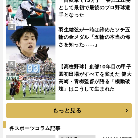
として最初で最後のプロ野球選
手となった
4
羽生結弦が一時は諦めたソチ五
輪の金メダル「五輪の本当の怖
さを知った......」
5
【高校野球】創部10年目の甲子
園初出場がすべてを変えた 健大
高崎・青栁監督が語る「機動破
壊」はこうして生まれた
もっと見る
各スポーツコラム記事