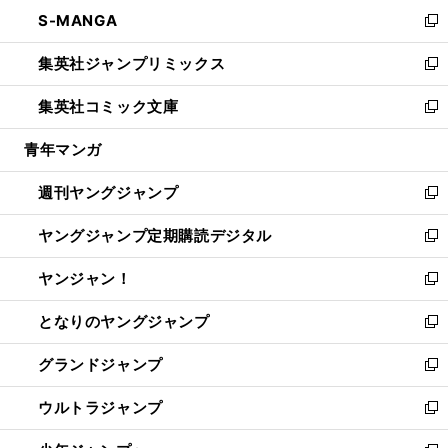
ン
ウ
し
S-MANGA
く
で
ド
ィ
い
新
開
ウ
ン
ウ
し
集英社ジャンプリミックス
く
で
ド
ィ
い
新
開
ウ
ン
ウ
し
集英社コミック文庫
く
で
ド
ィ
い
新
開
ウ
ン
ウ
し
青年マンガ
く
で
ド
ィ
い
開
ウ
ン
ウ
週刊ヤングジャンプ
く
で
ド
ィ
新
開
ウ
ン
し
ヤングジャンプ定期購読デジタル
く
で
ド
い
新
開
ウ
ウ
し
ヤンジャン！
く
で
ィ
い
新
開
ン
ウ
し
となりのヤングジャンプ
く
ド
ィ
い
新
ウ
ン
ウ
し
グランドジャンプ
で
ド
ィ
い
新
開
ウ
ン
ウ
し
ウルトラジャンプ
く
で
ド
ィ
い
新
開
ウ
ン
ウ
し