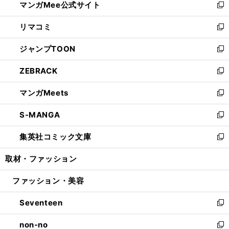
マンガMee公式サイト
く
ド
ィ
い
新
ウ
ン
ウ
し
リマコミ
で
ド
ィ
い
新
開
ウ
ン
ウ
し
ジャンプTOON
く
で
ド
ィ
い
新
開
ウ
ン
ウ
し
ZEBRACK
く
で
ド
ィ
い
新
開
ウ
ン
ウ
し
マンガMeets
く
で
ド
ィ
い
新
開
ウ
ン
ウ
し
S-MANGA
く
で
ド
ィ
い
新
開
ウ
ン
ウ
し
集英社コミック文庫
く
で
ド
ィ
い
新
開
ウ
ン
ウ
し
取材・ファッション
く
で
ド
ィ
い
開
ウ
ン
ウ
ファッション・美容
く
で
ド
ィ
開
ウ
ン
Seventeen
く
で
ド
新
開
ウ
し
non-no
く
で
い
新