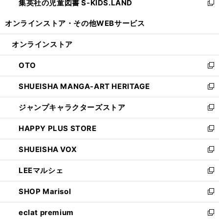
集英社の児童図書 S-KIDS.LAND
く
で
ド
い
新
開
ウ
ウ
し
オンラインストア・
その他WEBサービス
く
で
ィ
い
開
ン
ウ
オンラインストア
く
ド
ィ
ウ
ン
OTO
で
ド
新
開
ウ
し
SHUEISHA MANGA-ART HERITAGE
く
で
い
新
開
ウ
し
ジャンプキャラクターズストア
く
ィ
い
新
ン
ウ
し
HAPPY PLUS STORE
ド
ィ
い
新
ウ
ン
ウ
し
SHUEISHA VOX
で
ド
ィ
い
新
開
ウ
ン
ウ
し
LEEマルシェ
く
で
ド
ィ
い
新
開
ウ
ン
ウ
し
SHOP Marisol
く
で
ド
ィ
い
新
開
ウ
ン
ウ
し
eclat premium
く
で
ド
ィ
い
新