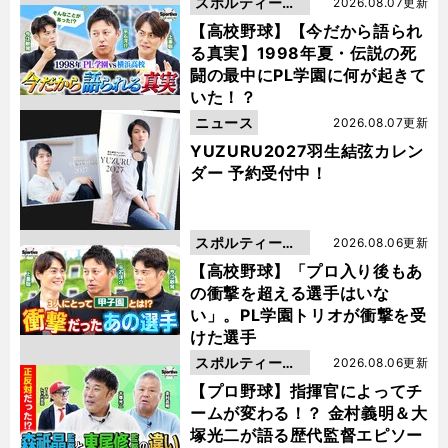
スポルティーバ
2026.08.07更新
動画
【高校野球】【今だから語られ
る真実】1998年夏・伝説の死
闘の最中にPL学園に何が起きて
いた！？
ニュース
2026.08.07更新
YUZURU2027羽生結弦カレン
ダー 予約受付中！
スポルティーバ
2026.08.06更新
動画
【高校野球】「プロ入り後もあ
の衝撃を超える選手はいな
い」。PL学園トリオが衝撃を受
けた選手
スポルティーバ
2026.08.06更新
動画
【プロ野球】指揮官によってチ
ームが変わる！？ 金村義明＆大
塚光二が語る歴代監督エピソー