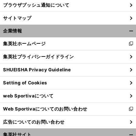
ブラウザプッシュ通知について
サイトマップ
企業情報
開
く/
集英社ホームページ
新
閉
し
じ
集英社プライバシーガイドライン
い
る
ウ
SHUEISHA Privacy Guideline
ィ
ン
Setting of Cookies
ド
ウ
web Sportivaについて
で
開
Web Sportivaについてのお問い合わせ
く
新
し
広告についてのお問い合わせ
い
ウ
集英社サイト
ィ