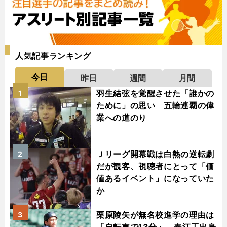
人気記事ランキング
今日
昨日
週間
月間
羽生結弦を覚醒させた「誰かの
1
ために」の思い 五輪連覇の偉
業への道のり
Ｊリーグ開幕戦は白熱の逆転劇
2
だが観客、視聴者にとって「価
値あるイベント」になっていた
か
栗原陵矢が無名校進学の理由は
3
「自転車で13分」 春江工出身