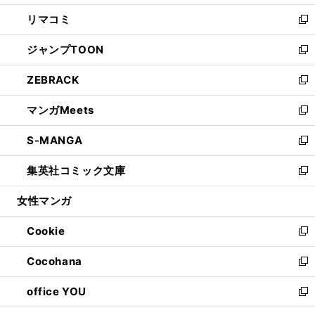
ウ
ン
ウ
し
リマコミ
で
ド
ィ
い
新
開
ウ
ン
ウ
し
ジャンプTOON
く
で
ド
ィ
い
新
開
ウ
ン
ウ
し
ZEBRACK
く
で
ド
ィ
い
新
開
ウ
ン
ウ
し
マンガMeets
く
で
ド
ィ
い
新
開
ウ
ン
ウ
し
S-MANGA
く
で
ド
ィ
い
新
開
ウ
ン
ウ
し
集英社コミック文庫
く
で
ド
ィ
い
新
開
ウ
ン
ウ
し
女性マンガ
く
で
ド
ィ
い
開
ウ
ン
ウ
Cookie
く
で
ド
ィ
新
開
ウ
ン
し
Cocohana
く
で
ド
い
新
開
ウ
ウ
し
office YOU
く
で
ィ
い
新
開
ン
ウ
し