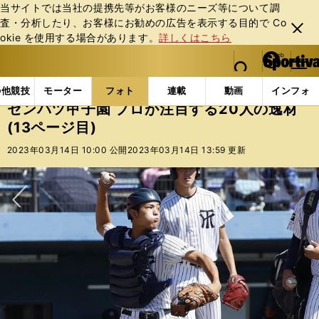
当サイトでは当社の提携先等がお客様のニーズ等について調
査・分析したり、お客様にお勧めの広告を表⽰する⽬的で Co
閉じ
okie を使⽤する場合があります。
詳しくはこちら
る
マイペ
web Sportiva (webスポルティーバ)
検索
メニュ
we
ー
フォトギャラリー
センバツ甲子園 プロが注目する20人の
b
ジ
の他競技
モーター
フォト
連載
動画
インフォ
ス
センバツ甲子園 プロが注目する20人の逸材
ポ
(13ページ目)
ル
テ
2023年03月14日 10:00 公開
2023年03月14日 13:59 更新
ィ
ー
バ
次へ