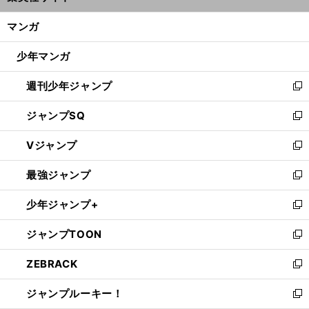
開
ン
く/
マンガ
ド
閉
ウ
じ
少年マンガ
で
る
開
週刊少年ジャンプ
く
新
し
ジャンプSQ
い
新
ウ
し
Vジャンプ
ィ
い
新
ン
ウ
し
最強ジャンプ
ド
ィ
い
新
ウ
ン
ウ
し
少年ジャンプ+
で
ド
ィ
い
新
開
ウ
ン
ウ
し
ジャンプTOON
く
で
ド
ィ
い
新
開
ウ
ン
ウ
し
ZEBRACK
く
で
ド
ィ
い
新
開
ウ
ン
ウ
し
ジャンプルーキー！
く
で
ド
ィ
い
新
開
ウ