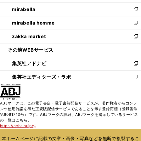
開
ウ
ン
ウ
し
mirabella
く
で
ド
ィ
い
新
開
ウ
ン
ウ
し
mirabella homme
く
で
ド
ィ
い
新
開
ウ
ン
ウ
し
zakka market
く
で
ド
ィ
い
新
開
ウ
ン
ウ
し
その他WEBサービス
く
で
ド
ィ
い
開
ウ
ン
ウ
集英社アドナビ
く
で
ド
ィ
新
開
ウ
ン
し
集英社エディターズ・ラボ
く
で
ド
い
新
開
ウ
ウ
し
く
で
ィ
い
開
ン
ウ
ABJマークは、この電子書店・電子書籍配信サービスが、著作権者からコンテ
く
ド
ィ
ンツ使用許諾を得た正規版配信サービスであることを示す登録商標（登録番号
ウ
ン
第6091713号）です。ABJマークの詳細、ABJマークを掲示しているサービス
で
ド
の一覧はこちら。
開
ウ
https://aebs.or.jp/
新
く
で
し
い
開
本ホームページに記載の文章・画像・写真などを無断で複製するこ