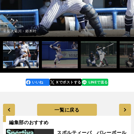
大阪桐蔭・前田悠伍
広陵・真鍋慧
photo by Ohtomo Yoshiyuki
photo by Ohtomo Yoshiyuki
記事を読む＞大阪桐蔭・前田悠伍だけじゃない！ 最速151キロの快腕から
記事を読む＞高校通算49本塁打のスラッガーに出塁率７割超えのリードオ
素材型右腕までセンバツ大注目の好投手10人
フマン…センバツで絶対注目の野手10人
前へ
常葉大菊川・鈴木叶
いいね
Xでポストする
LINEで送る
line
faceboo
x
k
一覧に戻る
編集部のおすすめ
スポルティーバ バレーボール