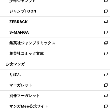
少年ジャンプ+
く
で
ド
ィ
い
新
開
ウ
ン
ウ
し
ジャンプTOON
く
で
ド
ィ
い
新
開
ウ
ン
ウ
し
ZEBRACK
く
で
ド
ィ
い
新
開
ウ
ン
ウ
し
S-MANGA
く
で
ド
ィ
い
新
開
ウ
ン
ウ
し
集英社ジャンプリミックス
く
で
ド
ィ
い
新
開
ウ
ン
ウ
し
集英社コミック文庫
く
で
ド
ィ
い
新
開
ウ
ン
ウ
し
少女マンガ
く
で
ド
ィ
い
開
ウ
ン
ウ
りぼん
く
で
ド
ィ
新
開
ウ
ン
し
マーガレット
く
で
ド
い
新
開
ウ
ウ
し
別冊マーガレット
く
で
ィ
い
新
開
ン
ウ
し
マンガMee公式サイト
く
ド
ィ
い
新