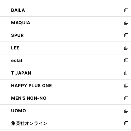
開
ウ
し
BAILA
く
ィ
い
新
ン
ウ
し
MAQUIA
ド
ィ
い
新
ウ
ン
ウ
し
SPUR
で
ド
ィ
い
新
開
ウ
ン
ウ
し
LEE
く
で
ド
ィ
い
新
開
ウ
ン
ウ
し
eclat
く
で
ド
ィ
い
新
開
ウ
ン
ウ
し
T JAPAN
く
で
ド
ィ
い
新
開
ウ
ン
ウ
し
HAPPY PLUS ONE
く
で
ド
ィ
い
新
開
ウ
ン
ウ
し
MEN'S NON-NO
く
で
ド
ィ
い
新
開
ウ
ン
ウ
し
UOMO
く
で
ド
ィ
い
新
開
ウ
ン
ウ
し
集英社オンライン
く
で
ド
ィ
い
新
開
ウ
ン
ウ
し