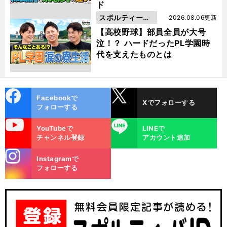
ド
スポルティーバ
2026.08.06更新
動画
【高校野球】部員全員が大号
泣！？ ハードだったPL学園時
代を支えたものとは
cebo
X
Facebookで
Xでフォローする
ok
フォローする
uTube
LINE
YouTubeで
LINEで
チャンネル登録
アカウント追加
stagra
Instagramで
m
フォローする