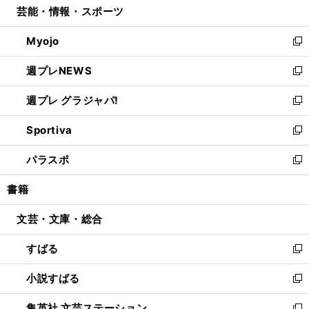
芸能・情報・スポーツ
く
で
ド
ィ
い
開
ウ
ン
ウ
Myojo
く
で
ド
ィ
新
開
ウ
ン
し
週プレNEWS
く
で
ド
い
新
開
ウ
ウ
し
週プレ グラジャパ!
く
で
ィ
い
新
開
ン
ウ
し
Sportiva
く
ド
ィ
い
新
ウ
ン
ウ
し
パラスポ
で
ド
ィ
い
新
開
ウ
ン
ウ
し
書籍
く
で
ド
ィ
い
開
ウ
ン
ウ
文芸・文庫・総合
く
で
ド
ィ
開
ウ
ン
すばる
く
で
ド
新
開
ウ
し
小説すばる
く
で
い
新
開
ウ
し
集英社 文芸ステーション
く