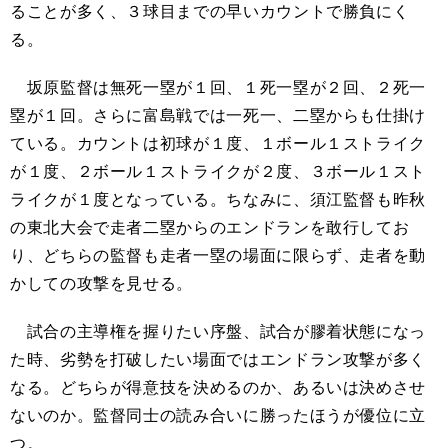
ることが多く、３球目までの早いカウントで勝負にく
る。
坂原監督は無死一塁が１回、１死一塁が２回、２死一
塁が１回。さらに富島戦では一死一、二塁からも仕掛け
ている。カウントは初球が１度、１ボール１ストライク
が１度、２ボール１ストライクが２度、３ボール１スト
ライクが１度となっている。ちなみに、須江監督も昨秋
の東北大会で走者二塁からのエンドランを敢行してお
り、どちらの監督も走者一塁の場面に限らず、走者を動
かしての攻撃を見せる。
試合の主導権を握りたい序盤、試合が膠着状態になっ
た時、劣勢を打破したい場面ではエンドラン攻撃が多く
なる。どちらが得意技を決めるのか、あるいは決めさせ
ないのか。監督同士の読み合いに勝ったほうが優位に立
つ。