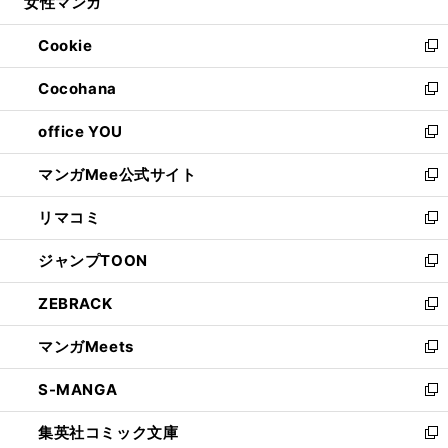
女性マンガ
く
で
ド
ィ
い
開
ウ
ン
ウ
Cookie
く
で
ド
ィ
新
開
ウ
ン
し
Cocohana
く
で
ド
い
新
開
ウ
ウ
し
office YOU
く
で
ィ
い
新
開
ン
ウ
し
マンガMee公式サイト
く
ド
ィ
い
新
ウ
ン
ウ
し
リマコミ
で
ド
ィ
い
新
開
ウ
ン
ウ
し
ジャンプTOON
く
で
ド
ィ
い
新
開
ウ
ン
ウ
し
ZEBRACK
く
で
ド
ィ
い
新
開
ウ
ン
ウ
し
マンガMeets
く
で
ド
ィ
い
新
開
ウ
ン
ウ
し
S-MANGA
く
で
ド
ィ
い
新
開
ウ
ン
ウ
し
集英社コミック文庫
く
で
ド
ィ
い
新