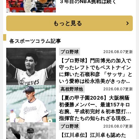
３年目のNBA挑戦は続く
もっと見る
各スポーツコラム記事
プロ野球
2026.08.07更新
【プロ野球】門田博光の加入で
守ったレフトでもベストナイン
に輝いた石嶺和彦 「サッサ」と
いう愛称は松永浩美がきっか
け？
高校野球他
2026.08.07更新
【夏の甲子園2026】大阪桐蔭
初優勝メンバー、最速157キロ
右腕、平成初完封＆初本塁打...
指揮官たちの知られざる現役時
代
プロ野球
2026.08.07更新
【江川卓伝】江川卓も認めた