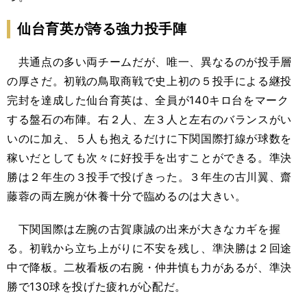
仙台育英が誇る強力投手陣
共通点の多い両チームだが、唯一、異なるのが投手層
の厚さだ。初戦の鳥取商戦で史上初の５投手による継投
完封を達成した仙台育英は、全員が140キロ台をマーク
する盤石の布陣。右２人、左３人と左右のバランスがい
いのに加え、５人も抱えるだけに下関国際打線が球数を
稼いだとしても次々に好投手を出すことができる。準決
勝は２年生の３投手で投げきった。３年生の古川翼、齋
藤蓉の両左腕が休養十分で臨めるのは大きい。
下関国際は左腕の古賀康誠の出来が大きなカギを握
る。初戦から立ち上がりに不安を残し、準決勝は２回途
中で降板。二枚看板の右腕・仲井慎も力があるが、準決
勝で130球を投げた疲れが心配だ。