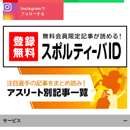
stagra
Instagramで
m
フォローする
サービス
開
く/