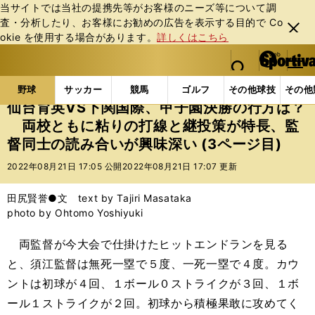
当サイトでは当社の提携先等がお客様のニーズ等について調
査・分析したり、お客様にお勧めの広告を表⽰する⽬的で Co
閉じ
okie を使⽤する場合があります。
詳しくはこちら
る
マイペ
web Sportiva (webスポルティーバ)
検索
メニュ
we
ー
野球の記事一覧
高校野球他
仙台育英VS下関国際
b
ジ
野球
サッカー
競馬
ゴルフ
その他球技
その他
ス
仙台育英VS下関国際、甲子園決勝の行方は？
ポ
両校ともに粘りの打線と継投策が特長、監
ル
督同士の読み合いが興味深い (3ページ目)
テ
ィ
2022年08月21日 17:05 公開
2022年08月21日 17:07 更新
ー
バ
田尻賢誉●文 text by Tajiri Masataka
photo by Ohtomo Yoshiyuki
両監督が今大会で仕掛けたヒットエンドランを見る
と、須江監督は無死一塁で５度、一死一塁で４度。カウ
ントは初球が４回、１ボール０ストライクが３回、１ボ
ール１ストライクが２回。初球から積極果敢に攻めてく