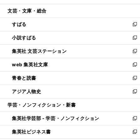
開
ウ
ン
ウ
文芸・文庫・総合
く
で
ド
ィ
開
ウ
ン
すばる
く
で
ド
新
開
ウ
し
小説すばる
く
で
い
新
開
ウ
し
集英社 文芸ステーション
く
ィ
い
新
ン
ウ
し
web 集英社文庫
ド
ィ
い
新
ウ
ン
ウ
し
青春と読書
で
ド
ィ
い
新
開
ウ
ン
ウ
し
アジア人物史
く
で
ド
ィ
い
新
開
ウ
ン
ウ
し
学芸・ノンフィクション・新書
く
で
ド
ィ
い
開
ウ
ン
ウ
集英社学芸部 - 学芸・ノンフィクション
く
で
ド
ィ
新
開
ウ
ン
し
集英社ビジネス書
く
で
ド
い
新
開
ウ
ウ
し