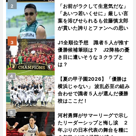
「お前がラクして生意気だな」
2
「あいつ若いくせに」厳しい言
葉を浴びせられるも佐藤慎太郎
が貫いた誇りとファンへの思い
J1全順位予想 識者５人が推す
3
優勝候補筆頭は？ J2降格の憂
き目に遭いそうな３クラブと
は？
4
【夏の甲子園2026】「優勝は
横浜じゃない」 波乱必至の組み
合わせで識者５人が選んだ優勝
校はここだ！
5
河村勇輝がサマーリーグで示し
たリーダーシップと悔し涙 ２
年ぶりの日本代表の舞台を糧に