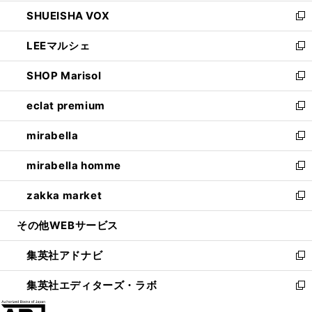
ウ
ン
ウ
し
SHUEISHA VOX
で
ド
ィ
い
新
開
ウ
ン
ウ
し
LEEマルシェ
く
で
ド
ィ
い
新
開
ウ
ン
ウ
し
SHOP Marisol
く
で
ド
ィ
い
新
開
ウ
ン
ウ
し
eclat premium
く
で
ド
ィ
い
新
開
ウ
ン
ウ
し
mirabella
く
で
ド
ィ
い
新
開
ウ
ン
ウ
し
mirabella homme
く
で
ド
ィ
い
新
開
ウ
ン
ウ
し
zakka market
く
で
ド
ィ
い
新
開
ウ
ン
ウ
し
その他WEBサービス
く
で
ド
ィ
い
開
ウ
ン
ウ
集英社アドナビ
く
で
ド
ィ
新
開
ウ
ン
し
集英社エディターズ・ラボ
く
で
ド
い
新
開
ウ
ウ
し