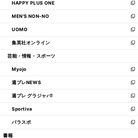
HAPPY PLUS ONE
く
で
ド
ィ
い
新
開
ウ
ン
ウ
し
MEN'S NON-NO
く
で
ド
ィ
い
新
開
ウ
ン
ウ
し
UOMO
く
で
ド
ィ
い
新
開
ウ
ン
ウ
し
集英社オンライン
く
で
ド
ィ
い
新
開
ウ
ン
ウ
し
芸能・情報・スポーツ
く
で
ド
ィ
い
開
ウ
ン
ウ
Myojo
く
で
ド
ィ
新
開
ウ
ン
し
週プレNEWS
く
で
ド
い
新
開
ウ
ウ
し
週プレ グラジャパ!
く
で
ィ
い
新
開
ン
ウ
し
Sportiva
く
ド
ィ
い
新
ウ
ン
ウ
し
パラスポ
で
ド
ィ
い
新
開
ウ
ン
ウ
し
書籍
く
で
ド
ィ
い