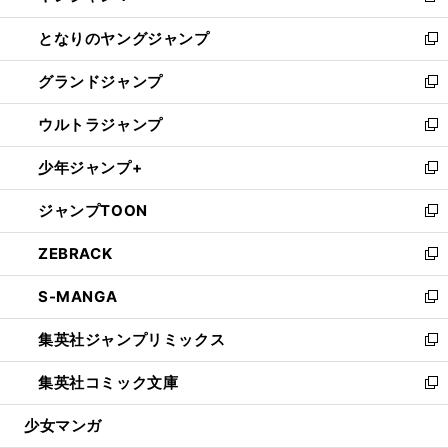
開
ン
ウ
し
となりのヤングジャンプ
く
ド
ィ
い
新
ウ
ン
ウ
し
グランドジャンプ
で
ド
ィ
い
新
開
ウ
ン
ウ
し
ウルトラジャンプ
く
で
ド
ィ
い
新
開
ウ
ン
ウ
し
少年ジャンプ+
く
で
ド
ィ
い
新
開
ウ
ン
ウ
し
ジャンプTOON
く
で
ド
ィ
い
新
開
ウ
ン
ウ
し
ZEBRACK
く
で
ド
ィ
い
新
開
ウ
ン
ウ
し
S-MANGA
く
で
ド
ィ
い
新
開
ウ
ン
ウ
し
集英社ジャンプリミックス
く
で
ド
ィ
い
新
開
ウ
ン
ウ
し
集英社コミック文庫
く
で
ド
ィ
い
新
開
ウ
ン
ウ
し
少女マンガ
く
で
ド
ィ
い
開
ウ