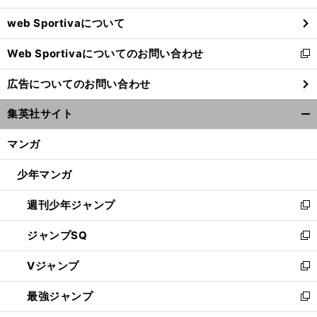
ウ
web Sportivaについて
で
開
Web Sportivaについてのお問い合わせ
く
新
し
広告についてのお問い合わせ
い
ウ
集英社サイト
ィ
開
ン
く/
マンガ
ド
閉
ウ
じ
少年マンガ
で
る
開
週刊少年ジャンプ
く
新
し
ジャンプSQ
い
新
ウ
し
Vジャンプ
ィ
い
新
ン
ウ
し
最強ジャンプ
ド
ィ
い
新
ウ
ン
ウ
し