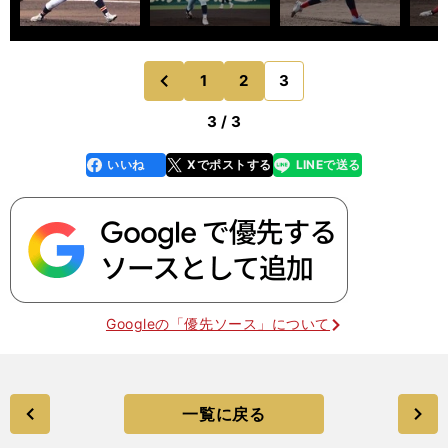
1
2
3
のページへ
前
3 / 3
いいね
Xでポストする
LINEで送る
line
faceboo
x
k
Googleの「優先ソース」について
一覧に戻る