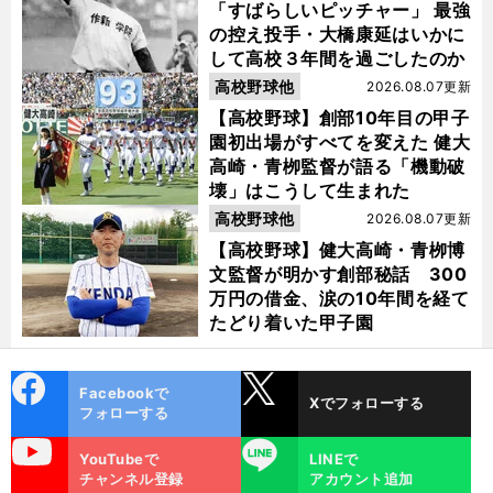
「すばらしいピッチャー」 最強
の控え投手・大橋康延はいかに
して高校３年間を過ごしたのか
高校野球他
2026.08.07更新
【高校野球】創部10年目の甲子
園初出場がすべてを変えた 健大
高崎・青栁監督が語る「機動破
壊」はこうして生まれた
高校野球他
2026.08.07更新
【高校野球】健大高崎・青栁博
文監督が明かす創部秘話 300
万円の借金、涙の10年間を経て
たどり着いた甲子園
cebo
X
Facebookで
Xでフォローする
ok
フォローする
uTube
LINE
YouTubeで
LINEで
チャンネル登録
アカウント追加