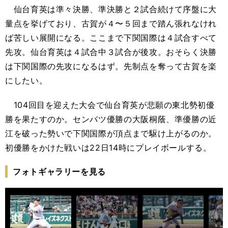
仙台育英は準々決勝、準決勝と２試合続けて序盤に大
量点を挙げており、古賀が４〜５回まで踏ん張れなけれ
ば苦しい展開になる。ここまで下関国際は４試合すべて
先攻。仙台育英は４試合中３試合が後攻。おそらく決勝
は下関国際の先攻になるはず。先制点を奪って古賀を楽
にしたい。
104回目を迎えた大会で仙台育英が悲願の東北勢初優
勝を果たすのか。センバツ優勝の大阪桐蔭、準優勝の近
江を破った勢いで下関国際が頂点まで駆け上がるのか。
初優勝をかけた戦いは22日14時にプレイボールする。
フォトギャラリーを見る