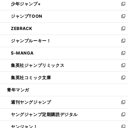
少年ジャンプ+
で
ド
ィ
い
新
開
ウ
ン
ウ
し
ジャンプTOON
く
で
ド
ィ
い
新
開
ウ
ン
ウ
し
ZEBRACK
く
で
ド
ィ
い
新
開
ウ
ン
ウ
し
ジャンプルーキー！
く
で
ド
ィ
い
新
開
ウ
ン
ウ
し
S-MANGA
く
で
ド
ィ
い
新
開
ウ
ン
ウ
し
集英社ジャンプリミックス
く
で
ド
ィ
い
新
開
ウ
ン
ウ
し
集英社コミック文庫
く
で
ド
ィ
い
新
開
ウ
ン
ウ
し
青年マンガ
く
で
ド
ィ
い
開
ウ
ン
ウ
週刊ヤングジャンプ
く
で
ド
ィ
新
開
ウ
ン
し
ヤングジャンプ定期購読デジタル
く
で
ド
い
新
開
ウ
ウ
し
ヤンジャン！
く
で
ィ
い
新