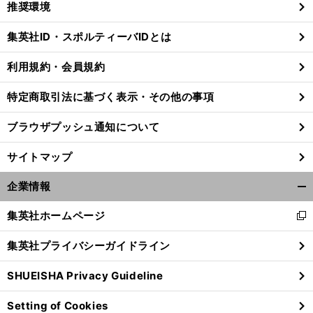
推奨環境
閉
じ
集英社ID・スポルティーバIDとは
る
利用規約・会員規約
仙
。
積
」
攻
」
特定商取引法に基づく表示・その他の事項
台育英が悲願の甲子園初制覇
流れを引き寄せた「
極采配
と記録に表れない「
撃的守備
ブラウザプッシュ通知について
サイトマップ
企業情報
開
く/
集英社ホームページ
新
閉
し
じ
集英社プライバシーガイドライン
い
る
ウ
SHUEISHA Privacy Guideline
ィ
ン
Setting of Cookies
ド