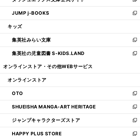
ィ
い
新
ウ
ン
ウ
し
JUMP j-BOOKS
で
ド
ィ
い
新
開
ウ
ン
ウ
し
キッズ
く
で
ド
ィ
い
開
ウ
ン
ウ
集英社みらい文庫
く
で
ド
ィ
新
開
ウ
ン
し
集英社の児童図書 S-KIDS.LAND
く
で
ド
い
新
開
ウ
ウ
し
オンラインストア・
その他WEBサービス
く
で
ィ
い
開
ン
ウ
オンラインストア
く
ド
ィ
ウ
ン
OTO
で
ド
新
開
ウ
し
SHUEISHA MANGA-ART HERITAGE
く
で
い
新
開
ウ
し
ジャンプキャラクターズストア
く
ィ
い
新
ン
ウ
し
HAPPY PLUS STORE
ド
ィ
い
新