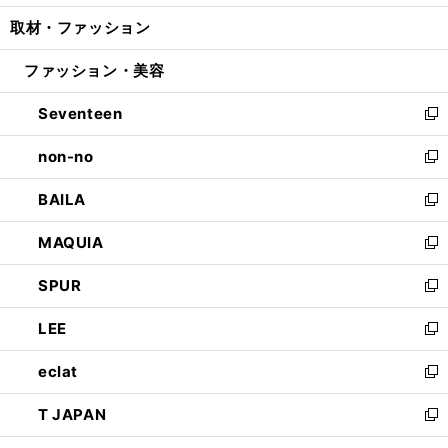
開
ウ
ン
ウ
し
取材・ファッション
く
で
ド
ィ
い
開
ウ
ン
ウ
ファッション・美容
く
で
ド
ィ
開
ウ
ン
Seventeen
く
で
ド
新
開
ウ
し
non-no
く
で
い
新
開
ウ
し
BAILA
く
ィ
い
新
ン
ウ
し
MAQUIA
ド
ィ
い
新
ウ
ン
ウ
し
SPUR
で
ド
ィ
い
新
開
ウ
ン
ウ
し
LEE
く
で
ド
ィ
い
新
開
ウ
ン
ウ
し
eclat
く
で
ド
ィ
い
新
開
ウ
ン
ウ
し
T JAPAN
く
で
ド
ィ
い
新
開
ウ
ン
ウ
し