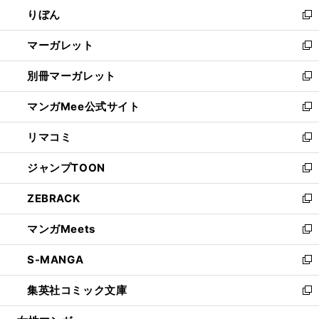
ン
ウ
りぼん
く
で
ド
ィ
新
開
ウ
ン
し
マーガレット
く
で
ド
い
新
開
ウ
ウ
し
別冊マーガレット
く
で
ィ
い
新
開
ン
ウ
し
マンガMee公式サイト
く
ド
ィ
い
新
ウ
ン
ウ
し
リマコミ
で
ド
ィ
い
新
開
ウ
ン
ウ
し
ジャンプTOON
く
で
ド
ィ
い
新
開
ウ
ン
ウ
し
ZEBRACK
く
で
ド
ィ
い
新
開
ウ
ン
ウ
し
マンガMeets
く
で
ド
ィ
い
新
開
ウ
ン
ウ
し
S-MANGA
く
で
ド
ィ
い
新
開
ウ
ン
ウ
し
集英社コミック文庫
く
で
ド
ィ
い
新
開
ウ
ン
ウ
し