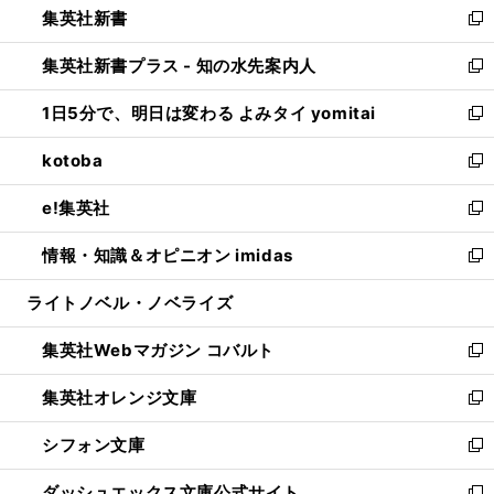
集英社新書
く
で
ィ
い
新
開
ン
ウ
し
集英社新書プラス - 知の水先案内人
く
ド
ィ
い
新
ウ
ン
ウ
し
1日5分で、明日は変わる よみタイ yomitai
で
ド
ィ
い
新
開
ウ
ン
ウ
し
kotoba
く
で
ド
ィ
い
新
開
ウ
ン
ウ
し
e!集英社
く
で
ド
ィ
い
新
開
ウ
ン
ウ
し
情報・知識＆オピニオン imidas
く
で
ド
ィ
い
新
開
ウ
ン
ウ
し
ライトノベル・ノベライズ
く
で
ド
ィ
い
開
ウ
ン
ウ
集英社Webマガジン コバルト
く
で
ド
ィ
新
開
ウ
ン
し
集英社オレンジ文庫
く
で
ド
い
新
開
ウ
ウ
し
シフォン文庫
く
で
ィ
い
新
開
ン
ウ
し
ダッシュエックス文庫公式サイト
く
ド