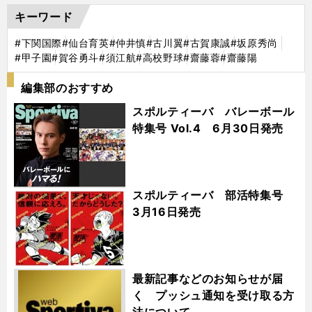
キーワード
#下関国際
#仙台育英
#仲井慎
#古川翼
#古賀康誠
#坂原秀尚
#甲子園
#賀谷勇斗
#須江航
#高校野球
#齋藤蓉
#齋藤陽
編集部のおすすめ
スポルティーバ バレーボール
特集号 Vol.4 6月30日発売
スポルティーバ 部活特集号
3月16日発売
最新記事などのお知らせが届
く プッシュ通知を受け取る方
法について