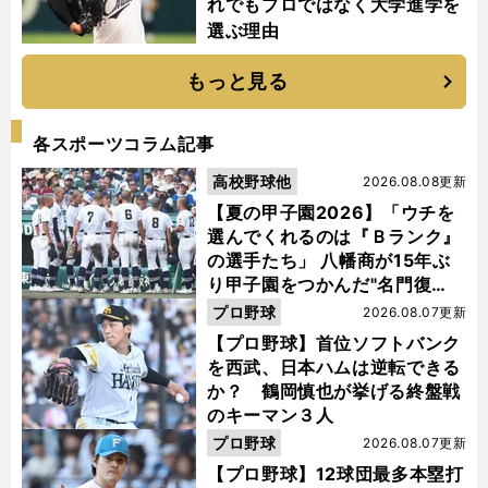
れでもプロではなく大学進学を
選ぶ理由
もっと見る
各スポーツコラム記事
高校野球他
2026.08.08更新
【夏の甲子園2026】「ウチを
選んでくれるのは『Ｂランク』
の選手たち」 八幡商が15年ぶ
り甲子園をつかんだ"名門復
活"の舞台裏
プロ野球
2026.08.07更新
【プロ野球】首位ソフトバンク
を西武、日本ハムは逆転できる
か？ 鶴岡慎也が挙げる終盤戦
のキーマン３人
プロ野球
2026.08.07更新
【プロ野球】12球団最多本塁打