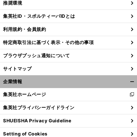
推奨環境
閉
じ
集英社ID・スポルティーバIDとは
る
利用規約・会員規約
特定商取引法に基づく表示・その他の事項
ブラウザプッシュ通知について
サイトマップ
企業情報
開
く/
集英社ホームページ
新
閉
し
じ
集英社プライバシーガイドライン
い
る
ウ
SHUEISHA Privacy Guideline
ィ
ン
Setting of Cookies
ド