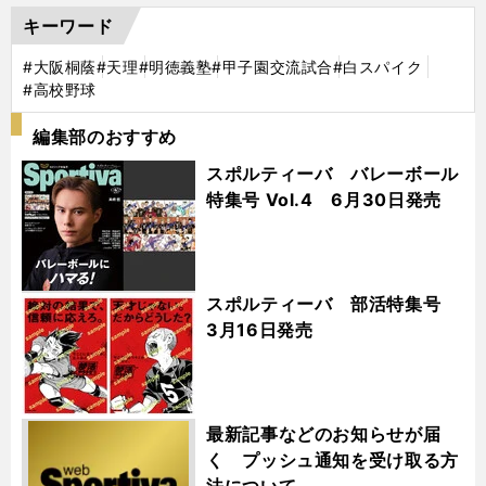
キーワード
#大阪桐蔭
#天理
#明徳義塾
#甲子園交流試合
#白スパイク
#高校野球
編集部のおすすめ
スポルティーバ バレーボール
特集号 Vol.4 6月30日発売
スポルティーバ 部活特集号
3月16日発売
最新記事などのお知らせが届
く プッシュ通知を受け取る方
法について