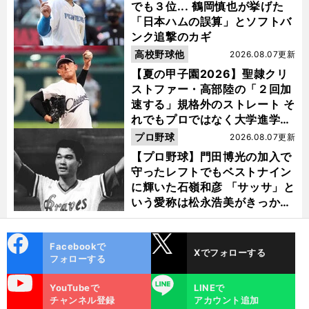
でも３位... 鶴岡慎也が挙げた
「日本ハムの誤算」とソフトバ
ンク追撃のカギ
高校野球他
2026.08.07更新
【夏の甲子園2026】聖隷クリ
ストファー・高部陸の「２回加
速する」規格外のストレート そ
れでもプロではなく大学進学を
選ぶ理由
プロ野球
2026.08.07更新
【プロ野球】門田博光の加入で
守ったレフトでもベストナイン
に輝いた石嶺和彦 「サッサ」と
いう愛称は松永浩美がきっか
け？
cebo
X
Facebookで
Xでフォローする
ok
フォローする
uTube
LINE
YouTubeで
LINEで
チャンネル登録
アカウント追加