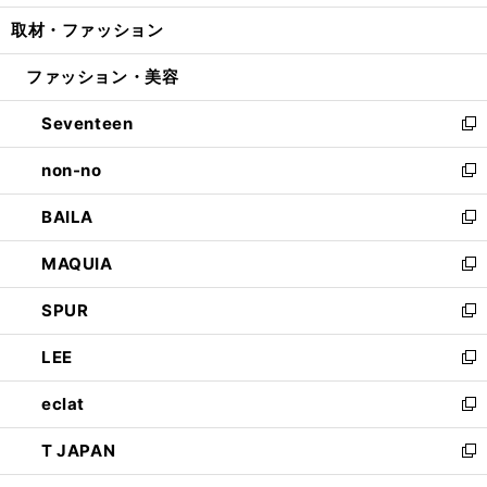
開
ウ
ン
ウ
し
取材・ファッション
く
で
ド
ィ
い
開
ウ
ン
ウ
ファッション・美容
く
で
ド
ィ
開
ウ
ン
Seventeen
く
で
ド
新
開
ウ
し
non-no
く
で
い
新
開
ウ
し
BAILA
く
ィ
い
新
ン
ウ
し
MAQUIA
ド
ィ
い
新
ウ
ン
ウ
し
SPUR
で
ド
ィ
い
新
開
ウ
ン
ウ
し
LEE
く
で
ド
ィ
い
新
開
ウ
ン
ウ
し
eclat
く
で
ド
ィ
い
新
開
ウ
ン
ウ
し
T JAPAN
く
で
ド
ィ
い
新
開
ウ
ン
ウ
し