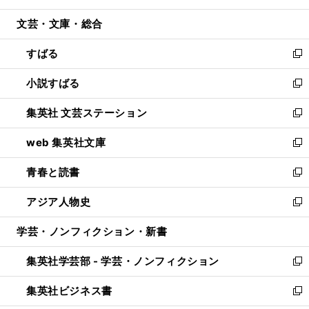
開
ウ
ン
ウ
文芸・文庫・総合
く
で
ド
ィ
開
ウ
ン
すばる
く
で
ド
新
開
ウ
し
小説すばる
く
で
い
新
開
ウ
し
集英社 文芸ステーション
く
ィ
い
新
ン
ウ
し
web 集英社文庫
ド
ィ
い
新
ウ
ン
ウ
し
青春と読書
で
ド
ィ
い
新
開
ウ
ン
ウ
し
アジア人物史
く
で
ド
ィ
い
新
開
ウ
ン
ウ
し
学芸・ノンフィクション・新書
く
で
ド
ィ
い
開
ウ
ン
ウ
集英社学芸部 - 学芸・ノンフィクション
く
で
ド
ィ
新
開
ウ
ン
し
集英社ビジネス書
く
で
ド
い
新
開
ウ
ウ
し