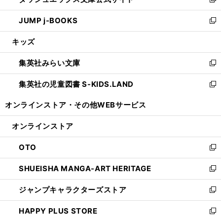
ィ
い
新
ウ
ン
ウ
し
JUMP j-BOOKS
で
ド
ィ
い
新
開
ウ
ン
ウ
し
キッズ
く
で
ド
ィ
い
開
ウ
ン
ウ
集英社みらい文庫
く
で
ド
ィ
新
開
ウ
ン
し
集英社の児童図書 S-KIDS.LAND
く
で
ド
い
新
開
ウ
ウ
し
オンラインストア・
その他WEBサービス
く
で
ィ
い
開
ン
ウ
オンラインストア
く
ド
ィ
ウ
ン
OTO
で
ド
新
開
ウ
し
SHUEISHA MANGA-ART HERITAGE
く
で
い
新
開
ウ
し
ジャンプキャラクターズストア
く
ィ
い
新
ン
ウ
し
HAPPY PLUS STORE
ド
ィ
い
新