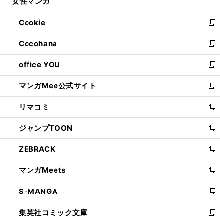
女性マンガ
く
で
ド
ィ
い
開
ウ
ン
ウ
Cookie
く
で
ド
ィ
新
開
ウ
ン
し
Cocohana
く
で
ド
い
新
開
ウ
ウ
し
office YOU
く
で
ィ
い
新
開
ン
ウ
し
マンガMee公式サイト
く
ド
ィ
い
新
ウ
ン
ウ
し
リマコミ
で
ド
ィ
い
新
開
ウ
ン
ウ
し
ジャンプTOON
く
で
ド
ィ
い
新
開
ウ
ン
ウ
し
ZEBRACK
く
で
ド
ィ
い
新
開
ウ
ン
ウ
し
マンガMeets
く
で
ド
ィ
い
新
開
ウ
ン
ウ
し
S-MANGA
く
で
ド
ィ
い
新
開
ウ
ン
ウ
し
集英社コミック文庫
く
で
ド
ィ
い
新