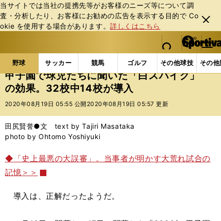
当サイトでは当社の提携先等がお客様のニーズ等について調
査・分析したり、お客様にお勧めの広告を表⽰する⽬的で Co
閉じ
okie を使⽤する場合があります。
詳しくはこちら
る
マイペ
web Sportiva (webスポルティーバ)
検索
メニュ
we
ー
野球の記事一覧
高校野球他
甲子園で球児たちに聞い
b
ジ
野球
サッカー
競馬
ゴルフ
その他球技
その他
ス
甲子園で球児たちに聞いた「白スパイク」
ポ
の効果。32校中14校が導入
ル
テ
2020年08月19日 05:55 公開
2020年08月19日 05:57 更新
ィ
ー
田尻賢誉●文 text by Tajiri Masataka
バ
photo by Ohtomo Yoshiyuki
◆
「史上最悪の大誤審」。当事者が明かす大荒れ試合の
記憶
＞＞
導入は、正解だったようだ。