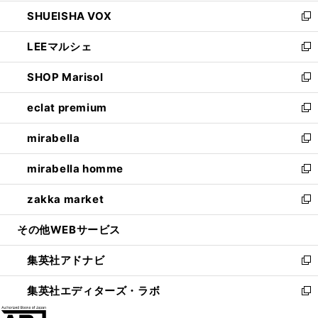
ウ
ン
ウ
し
SHUEISHA VOX
で
ド
ィ
い
新
開
ウ
ン
ウ
し
LEEマルシェ
く
で
ド
ィ
い
新
開
ウ
ン
ウ
し
SHOP Marisol
く
で
ド
ィ
い
新
開
ウ
ン
ウ
し
eclat premium
く
で
ド
ィ
い
新
開
ウ
ン
ウ
し
mirabella
く
で
ド
ィ
い
新
開
ウ
ン
ウ
し
mirabella homme
く
で
ド
ィ
い
新
開
ウ
ン
ウ
し
zakka market
く
で
ド
ィ
い
新
開
ウ
ン
ウ
し
その他WEBサービス
く
で
ド
ィ
い
開
ウ
ン
ウ
集英社アドナビ
く
で
ド
ィ
新
開
ウ
ン
し
集英社エディターズ・ラボ
く
で
ド
い
新
開
ウ
ウ
し