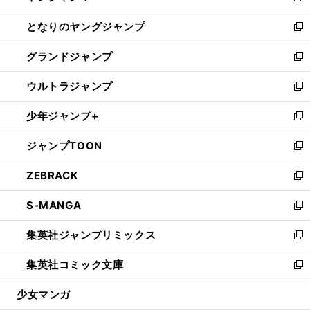
開
ン
ウ
し
となりのヤングジャンプ
く
ド
ィ
い
新
ウ
ン
ウ
し
グランドジャンプ
で
ド
ィ
い
新
開
ウ
ン
ウ
し
ウルトラジャンプ
く
で
ド
ィ
い
新
開
ウ
ン
ウ
し
少年ジャンプ+
く
で
ド
ィ
い
新
開
ウ
ン
ウ
し
ジャンプTOON
く
で
ド
ィ
い
新
開
ウ
ン
ウ
し
ZEBRACK
く
で
ド
ィ
い
新
開
ウ
ン
ウ
し
S-MANGA
く
で
ド
ィ
い
新
開
ウ
ン
ウ
し
集英社ジャンプリミックス
く
で
ド
ィ
い
新
開
ウ
ン
ウ
し
集英社コミック文庫
く
で
ド
ィ
い
新
開
ウ
ン
ウ
し
少女マンガ
く
で
ド
ィ
い
開
ウ