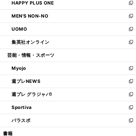
HAPPY PLUS ONE
く
で
ド
ィ
い
新
開
ウ
ン
ウ
し
MEN'S NON-NO
く
で
ド
ィ
い
新
開
ウ
ン
ウ
し
UOMO
く
で
ド
ィ
い
新
開
ウ
ン
ウ
し
集英社オンライン
く
で
ド
ィ
い
新
開
ウ
ン
ウ
し
芸能・情報・スポーツ
く
で
ド
ィ
い
開
ウ
ン
ウ
Myojo
く
で
ド
ィ
新
開
ウ
ン
し
週プレNEWS
く
で
ド
い
新
開
ウ
ウ
し
週プレ グラジャパ!
く
で
ィ
い
新
開
ン
ウ
し
Sportiva
く
ド
ィ
い
新
ウ
ン
ウ
し
パラスポ
で
ド
ィ
い
新
開
ウ
ン
ウ
し
書籍
く
で
ド
ィ
い