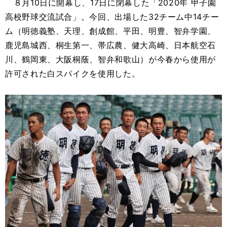
８月10日に開幕し、17日に閉幕した「2020年 甲子園
高校野球交流試合」。今回、出場した32チーム中14チー
ム（明徳義塾、天理、創成館、平田、明豊、智弁学園、
鹿児島城西、桐生第一、帯広農、健大高崎、日本航空石
川、鶴岡東、大阪桐蔭、智弁和歌山）が今春から使用が
許可された白スパイクを使用した。