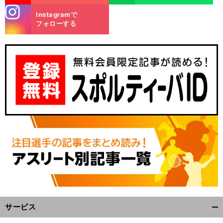
stagra
Instagramで
m
フォローする
」
。
前
へ
サービス
開
く/