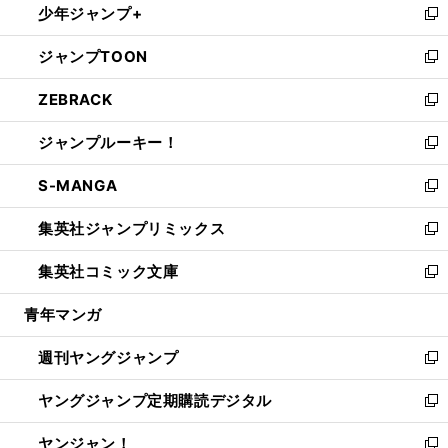
少年ジャンプ+
で
ド
ィ
い
新
開
ウ
ン
ウ
し
ジャンプTOON
く
で
ド
ィ
い
新
開
ウ
ン
ウ
し
ZEBRACK
く
で
ド
ィ
い
新
開
ウ
ン
ウ
し
ジャンプルーキー！
く
で
ド
ィ
い
新
開
ウ
ン
ウ
し
S-MANGA
く
で
ド
ィ
い
新
開
ウ
ン
ウ
し
集英社ジャンプリミックス
く
で
ド
ィ
い
新
開
ウ
ン
ウ
し
集英社コミック文庫
く
で
ド
ィ
い
新
開
ウ
ン
ウ
し
青年マンガ
く
で
ド
ィ
い
開
ウ
ン
ウ
週刊ヤングジャンプ
く
で
ド
ィ
新
開
ウ
ン
し
ヤングジャンプ定期購読デジタル
く
で
ド
い
新
開
ウ
ウ
し
ヤンジャン！
く
で
ィ
い
新