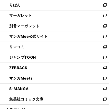
ン
ウ
りぼん
く
で
ド
ィ
新
開
ウ
ン
し
マーガレット
く
で
ド
い
新
開
ウ
ウ
し
別冊マーガレット
く
で
ィ
い
新
開
ン
ウ
し
マンガMee公式サイト
く
ド
ィ
い
新
ウ
ン
ウ
し
リマコミ
で
ド
ィ
い
新
開
ウ
ン
ウ
し
ジャンプTOON
く
で
ド
ィ
い
新
開
ウ
ン
ウ
し
ZEBRACK
く
で
ド
ィ
い
新
開
ウ
ン
ウ
し
マンガMeets
く
で
ド
ィ
い
新
開
ウ
ン
ウ
し
S-MANGA
く
で
ド
ィ
い
新
開
ウ
ン
ウ
し
集英社コミック文庫
く
で
ド
ィ
い
新
開
ウ
ン
ウ
し