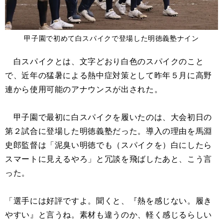
甲子園で初めて白スパイクで登場した明徳義塾ナイン
白スパイクとは、文字どおり白色のスパイクのこと
で、近年の猛暑による熱中症対策として昨年５月に高野
連から使用可能のアナウンスが出された。
甲子園で最初に白スパイクを履いたのは、大会初日の
第２試合に登場した明徳義塾だった。導入の理由を馬淵
史郎監督は「泥臭い明徳でも（スパイクを）白にしたら
スマートに見えるやろ」と冗談を飛ばしたあと、こう言
った。
「選手には好評ですよ。聞くと、『熱を感じない。履き
やすい』と言うね。素材も違うのか、軽く感じるらしい