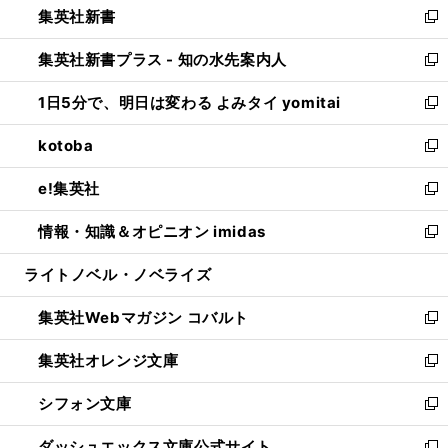
集英社新書
く
で
ィ
い
新
開
ン
ウ
し
集英社新書プラス - 知の水先案内人
く
ド
ィ
い
新
ウ
ン
ウ
し
1日5分で、明日は変わる よみタイ yomitai
で
ド
ィ
い
新
開
ウ
ン
ウ
し
kotoba
く
で
ド
ィ
い
新
開
ウ
ン
ウ
し
e!集英社
く
で
ド
ィ
い
新
開
ウ
ン
ウ
し
情報・知識＆オピニオン imidas
く
で
ド
ィ
い
新
開
ウ
ン
ウ
し
ライトノベル・ノベライズ
く
で
ド
ィ
い
開
ウ
ン
ウ
集英社Webマガジン コバルト
く
で
ド
ィ
新
開
ウ
ン
し
集英社オレンジ文庫
く
で
ド
い
新
開
ウ
ウ
し
シフォン文庫
く
で
ィ
い
新
開
ン
ウ
し
ダッシュエックス文庫公式サイト
く
ド