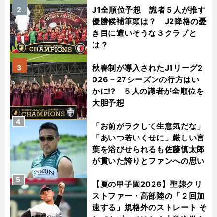
J1全順位予想 識者５人が推す
2
優勝候補筆頭は？ J2降格の憂
き目に遭いそうな３クラブと
は？
秋春制が導入されたJ1リーグ2
3
026－27シーズンの行方はい
かに!? ５人の識者が全順位を
大胆予想
4
「お前がラクして生意気だな」
「あいつ若いくせに」厳しい言
葉を浴びせられるも佐藤慎太郎
が貫いた誇りとファンへの思い
5
【夏の甲子園2026】聖隷クリ
ストファー・高部陸の「２回加
速する」規格外のストレート そ