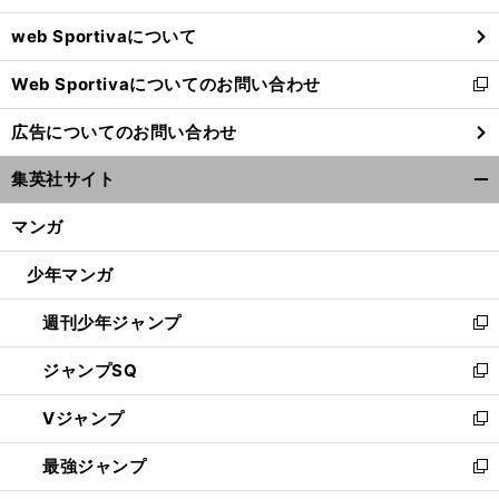
ウ
web Sportivaについて
で
開
Web Sportivaについてのお問い合わせ
く
新
し
広告についてのお問い合わせ
い
ウ
集英社サイト
ィ
開
ン
く/
マンガ
ド
閉
ウ
じ
少年マンガ
で
る
開
週刊少年ジャンプ
く
新
し
ジャンプSQ
い
新
ウ
し
Vジャンプ
ィ
い
新
ン
ウ
し
最強ジャンプ
ド
ィ
い
新
ウ
ン
ウ
し