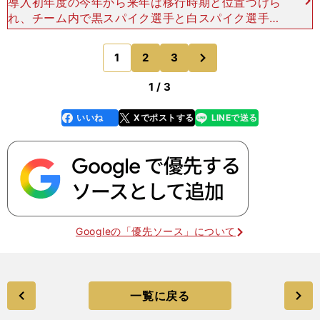
導入初年度の今年から来年は移行時期と位置づけら
れ、チーム内で黒スパイク選手と白スパイク選手が
混在してもいいことになっている。甲子園出場チー
ムは全員統一しているが、独自大会では混在のチー
次
1
2
3
のページへ
ムがあった。 甲
1 / 3
いいね
Xでポストする
LINEで送る
line
faceboo
x
k
Googleの「優先ソース」について
一覧に戻る