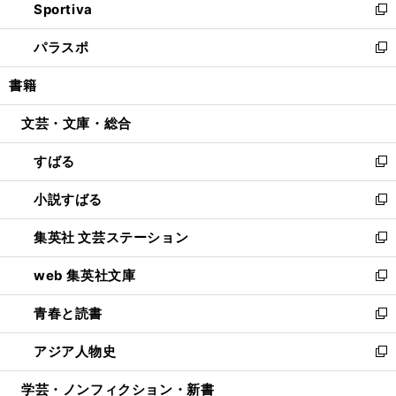
Sportiva
く
ド
ィ
い
新
ウ
ン
ウ
し
パラスポ
で
ド
ィ
い
新
開
ウ
ン
ウ
し
書籍
く
で
ド
ィ
い
開
ウ
ン
ウ
文芸・文庫・総合
く
で
ド
ィ
開
ウ
ン
すばる
く
で
ド
新
開
ウ
し
小説すばる
く
で
い
新
開
ウ
し
集英社 文芸ステーション
く
ィ
い
新
ン
ウ
し
web 集英社文庫
ド
ィ
い
新
ウ
ン
ウ
し
青春と読書
で
ド
ィ
い
新
開
ウ
ン
ウ
し
アジア人物史
く
で
ド
ィ
い
新
開
ウ
ン
ウ
し
学芸・ノンフィクション・新書
く
で
ド
ィ
い