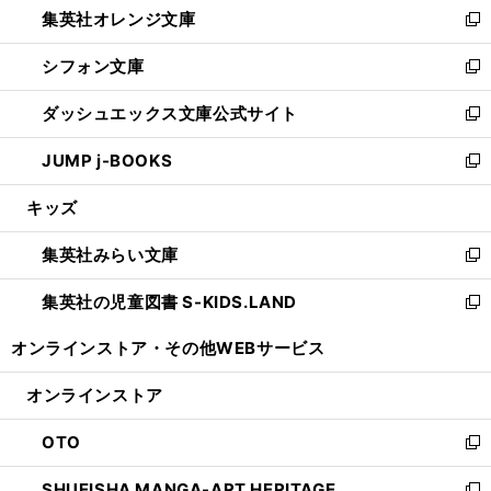
集英社オレンジ文庫
く
で
ド
い
新
開
ウ
ウ
し
シフォン文庫
く
で
ィ
い
新
開
ン
ウ
し
ダッシュエックス文庫公式サイト
く
ド
ィ
い
新
ウ
ン
ウ
し
JUMP j-BOOKS
で
ド
ィ
い
新
開
ウ
ン
ウ
し
キッズ
く
で
ド
ィ
い
開
ウ
ン
ウ
集英社みらい文庫
く
で
ド
ィ
新
開
ウ
ン
し
集英社の児童図書 S-KIDS.LAND
く
で
ド
い
新
開
ウ
ウ
し
オンラインストア・
その他WEBサービス
く
で
ィ
い
開
ン
ウ
オンラインストア
く
ド
ィ
ウ
ン
OTO
で
ド
新
開
ウ
し
SHUEISHA MANGA-ART HERITAGE
く
で