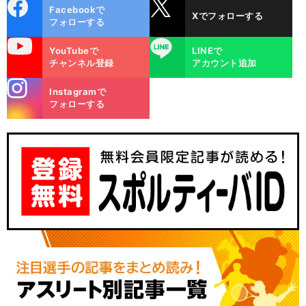
cebo
X
Facebookで
Xでフォローする
ok
フォローする
uTube
LINE
YouTubeで
LINEで
チャンネル登録
アカウント追加
stagra
Instagramで
m
フォローする