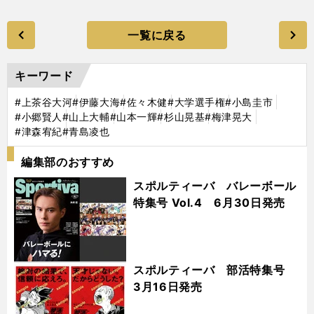
一覧に戻る
キーワード
#上茶谷大河
#伊藤大海
#佐々木健
#大学選手権
#小島圭市
#小郷賢人
#山上大輔
#山本一輝
#杉山晃基
#梅津晃大
#津森宥紀
#青島凌也
編集部のおすすめ
スポルティーバ バレーボール
特集号 Vol.4 6月30日発売
スポルティーバ 部活特集号
3月16日発売