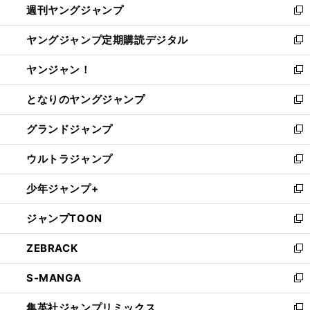
週刊ヤングジャンプ
く
で
ド
ィ
新
開
ウ
ン
し
ヤングジャンプ定期購読デジタル
く
で
ド
い
新
開
ウ
ウ
し
ヤンジャン！
く
で
ィ
い
新
開
ン
ウ
し
となりのヤングジャンプ
く
ド
ィ
い
新
ウ
ン
ウ
し
グランドジャンプ
で
ド
ィ
い
新
開
ウ
ン
ウ
し
ウルトラジャンプ
く
で
ド
ィ
い
新
開
ウ
ン
ウ
し
少年ジャンプ+
く
で
ド
ィ
い
新
開
ウ
ン
ウ
し
ジャンプTOON
く
で
ド
ィ
い
新
開
ウ
ン
ウ
し
ZEBRACK
く
で
ド
ィ
い
新
開
ウ
ン
ウ
し
S-MANGA
く
で
ド
ィ
い
新
開
ウ
ン
ウ
し
集英社ジャンプリミックス
く
で
ド
ィ
い