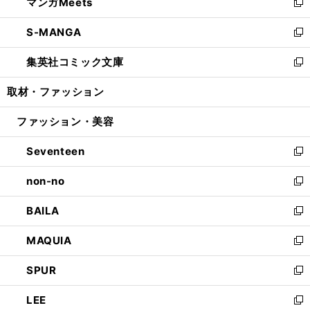
マンガMeets
く
で
ド
ィ
い
新
開
ウ
ン
ウ
し
S-MANGA
く
で
ド
ィ
い
新
開
ウ
ン
ウ
し
集英社コミック文庫
く
で
ド
ィ
い
新
開
ウ
ン
ウ
し
取材・ファッション
く
で
ド
ィ
い
開
ウ
ン
ウ
ファッション・美容
く
で
ド
ィ
開
ウ
ン
Seventeen
く
で
ド
新
開
ウ
し
non-no
く
で
い
新
開
ウ
し
BAILA
く
ィ
い
新
ン
ウ
し
MAQUIA
ド
ィ
い
新
ウ
ン
ウ
し
SPUR
で
ド
ィ
い
新
開
ウ
ン
ウ
し
LEE
く
で
ド
ィ
い
新