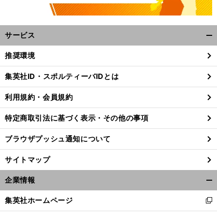
サービス
開
く/
推奨環境
閉
じ
集英社ID・スポルティーバIDとは
る
利用規約・会員規約
特定商取引法に基づく表示・その他の事項
ブラウザプッシュ通知について
サイトマップ
企業情報
開
く/
、
・
前
集英社ホームページ
新
へ
閉
し
じ