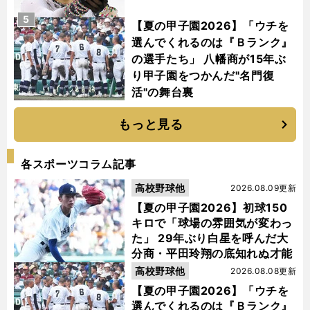
5
【夏の甲子園2026】「ウチを
選んでくれるのは『Ｂランク』
の選手たち」 八幡商が15年ぶ
り甲子園をつかんだ"名門復
活"の舞台裏
もっと見る
各スポーツコラム記事
高校野球他
2026.08.09更新
【夏の甲子園2026】初球150
キロで「球場の雰囲気が変わっ
た」 29年ぶり白星を呼んだ大
分商・平田玲翔の底知れぬ才能
高校野球他
2026.08.08更新
【夏の甲子園2026】「ウチを
選んでくれるのは『Ｂランク』