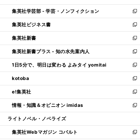
開
ウ
ン
ウ
集英社学芸部 - 学芸・ノンフィクション
く
で
ド
ィ
新
開
ウ
ン
し
集英社ビジネス書
く
で
ド
い
新
開
ウ
ウ
し
集英社新書
く
で
ィ
い
新
開
ン
ウ
し
集英社新書プラス - 知の水先案内人
く
ド
ィ
い
新
ウ
ン
ウ
し
1日5分で、明日は変わる よみタイ yomitai
で
ド
ィ
い
新
開
ウ
ン
ウ
し
kotoba
く
で
ド
ィ
い
新
開
ウ
ン
ウ
し
e!集英社
く
で
ド
ィ
い
新
開
ウ
ン
ウ
し
情報・知識＆オピニオン imidas
く
で
ド
ィ
い
新
開
ウ
ン
ウ
し
ライトノベル・ノベライズ
く
で
ド
ィ
い
開
ウ
ン
ウ
集英社Webマガジン コバルト
く
で
ド
ィ
新
開
ウ
ン
し