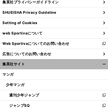
集英社プライバシーガイドライン
い
る
ウ
SHUEISHA Privacy Guideline
ィ
ン
Setting of Cookies
ド
ウ
web Sportivaについて
で
開
Web Sportivaについてのお問い合わせ
く
新
し
広告についてのお問い合わせ
い
ウ
集英社サイト
ィ
開
ン
く/
マンガ
ド
閉
ウ
じ
少年マンガ
で
る
開
週刊少年ジャンプ
く
新
し
ジャンプSQ
い
新