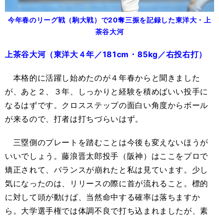
今年春のリーグ戦（駒大戦）で20奪三振を記録した東洋大・上
茶谷大河
上茶谷大河（東洋大４年／181cm・85kg／右投右打）
本格的に活躍し始めたのが４年春からと聞きました
が、あと２、３年、しっかりと経験を積めばいい投手に
なるはずです。クロスステップの面白い角度からボール
が来るので、打者は打ちづらいはず。
三塁側のプレートを踏むことは今後も変えないほうが
いいでしょう。藤浪晋太郎投手（阪神）はここをプロで
矯正されて、バランスが崩れたと私は見ています。少し
気になったのは、リリースの際に首が流れること。標的
に対して頭が動けば、当然命中する確率は落ちますか
ら。大学選手権では体調不良で打ち込まれましたが、素