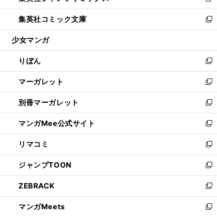
新
開
ウ
ン
ウ
し
集英社コミック文庫
く
で
ド
ィ
い
新
開
ウ
ン
ウ
し
少女マンガ
く
で
ド
ィ
い
開
ウ
ン
ウ
りぼん
く
で
ド
ィ
新
開
ウ
ン
し
マーガレット
く
で
ド
い
新
開
ウ
ウ
し
別冊マーガレット
く
で
ィ
い
新
開
ン
ウ
し
マンガMee公式サイト
く
ド
ィ
い
新
ウ
ン
ウ
し
リマコミ
で
ド
ィ
い
新
開
ウ
ン
ウ
し
ジャンプTOON
く
で
ド
ィ
い
新
開
ウ
ン
ウ
し
ZEBRACK
く
で
ド
ィ
い
新
開
ウ
ン
ウ
し
マンガMeets
く
で
ド
ィ
い
新
開