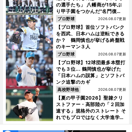
の選手たち」 八幡商が15年ぶ
り甲子園をつかんだ"名門復
活"の舞台裏
プロ野球
2026.08.07更新
【プロ野球】首位ソフトバンク
を西武、日本ハムは逆転できる
か？ 鶴岡慎也が挙げる終盤戦
のキーマン３人
プロ野球
2026.08.07更新
【プロ野球】12球団最多本塁打
でも３位... 鶴岡慎也が挙げた
「日本ハムの誤算」とソフトバ
ンク追撃のカギ
高校野球他
2026.08.07更新
【夏の甲子園2026】聖隷クリ
ストファー・高部陸の「２回加
速する」規格外のストレート そ
れでもプロではなく大学進学を
選ぶ理由