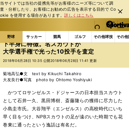
当サイトでは当社の提携先等がお客様のニーズ等について調
査・分析したり、お客様にお勧めの広告を表⽰する⽬的で Co
閉じ
okie を使⽤する場合があります。
詳しくはこちら
る
マイペ
web Sportiva (webスポルティーバ)
検索
メニュ
we
ー
野球の記事一覧
高校野球他
下半身に特徴。名スカウ
b
ジ
野球
サッカー
競馬
ゴルフ
その他球技
その他
ス
下半身に特徴。名スカウトが
ポ
大学選手権で光った10投手を査定
ル
テ
2018年06月28日 10:35 公開
2018年06月28日 11:41 更新
ィ
ー
菊地高弘●文 text by Kikuchi Takahiro
バ
大友良行●写真 photo by Ohtomo Yoshiyuki
かつてロサンゼルス・ドジャースの日本担当スカウト
として石井一久、黒田博樹、斎藤隆らの獲得に尽力した
小島圭市氏。大谷翔平（エンゼルス）の高校時代にいち
早く目をつけ、
NPB
スカウトの足が遠のいた時期でも花
巻東に通ったという逸話は有名だ。