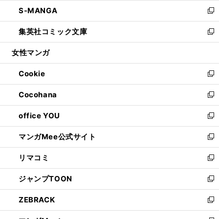
ウ
ン
ウ
し
S-MANGA
く
で
ド
ィ
い
新
開
ウ
ン
ウ
し
集英社コミック文庫
く
で
ド
ィ
い
新
開
ウ
ン
ウ
し
女性マンガ
く
で
ド
ィ
い
開
ウ
ン
ウ
Cookie
く
で
ド
ィ
新
開
ウ
ン
し
Cocohana
く
で
ド
い
新
開
ウ
ウ
し
office YOU
く
で
ィ
い
新
開
ン
ウ
し
マンガMee公式サイト
く
ド
ィ
い
新
ウ
ン
ウ
し
リマコミ
で
ド
ィ
い
新
開
ウ
ン
ウ
し
ジャンプTOON
く
で
ド
ィ
い
新
開
ウ
ン
ウ
し
ZEBRACK
く
で
ド
ィ
い
新
開
ウ
ン
ウ
し