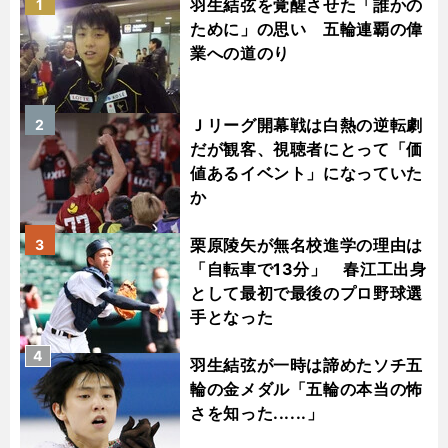
羽生結弦を覚醒させた「誰かの
1
ために」の思い 五輪連覇の偉
業への道のり
Ｊリーグ開幕戦は白熱の逆転劇
2
だが観客、視聴者にとって「価
値あるイベント」になっていた
か
栗原陵矢が無名校進学の理由は
3
「自転車で13分」 春江工出身
として最初で最後のプロ野球選
手となった
4
羽生結弦が一時は諦めたソチ五
輪の金メダル「五輪の本当の怖
さを知った......」