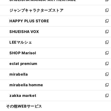
い
新
開
ウ
し
ジャンプキャラクターズストア
く
ィ
い
新
ン
ウ
し
HAPPY PLUS STORE
ド
ィ
い
新
ウ
ン
ウ
し
SHUEISHA VOX
で
ド
ィ
い
新
開
ウ
ン
ウ
し
LEEマルシェ
く
で
ド
ィ
い
新
開
ウ
ン
ウ
し
SHOP Marisol
く
で
ド
ィ
い
新
開
ウ
ン
ウ
し
eclat premium
く
で
ド
ィ
い
新
開
ウ
ン
ウ
し
mirabella
く
で
ド
ィ
い
新
開
ウ
ン
ウ
し
mirabella homme
く
で
ド
ィ
い
新
開
ウ
ン
ウ
し
zakka market
く
で
ド
ィ
い
新
開
ウ
ン
ウ
し
その他WEBサービス
く
で
ド
ィ
い