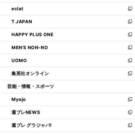
開
ウ
ン
ウ
し
eclat
く
で
ド
ィ
い
新
開
ウ
ン
ウ
し
T JAPAN
く
で
ド
ィ
い
新
開
ウ
ン
ウ
し
HAPPY PLUS ONE
く
で
ド
ィ
い
新
開
ウ
ン
ウ
し
MEN'S NON-NO
く
で
ド
ィ
い
新
開
ウ
ン
ウ
し
UOMO
く
で
ド
ィ
い
新
開
ウ
ン
ウ
し
集英社オンライン
く
で
ド
ィ
い
新
開
ウ
ン
ウ
し
芸能・情報・スポーツ
く
で
ド
ィ
い
開
ウ
ン
ウ
Myojo
く
で
ド
ィ
新
開
ウ
ン
し
週プレNEWS
く
で
ド
い
新
開
ウ
ウ
し
週プレ グラジャパ!
く
で
ィ
い
新
開
ン
ウ
し