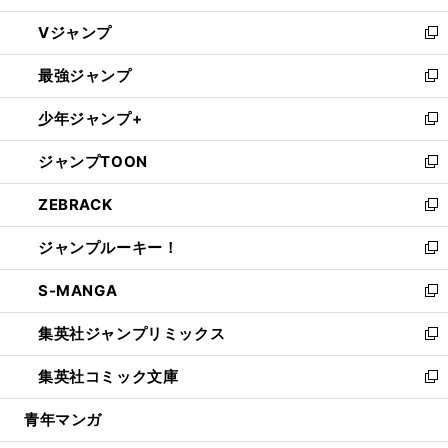
ウ
し
Vジャンプ
ィ
い
新
ン
ウ
し
最強ジャンプ
ド
ィ
い
新
ウ
ン
ウ
し
少年ジャンプ+
で
ド
ィ
い
新
開
ウ
ン
ウ
し
ジャンプTOON
く
で
ド
ィ
い
新
開
ウ
ン
ウ
し
ZEBRACK
く
で
ド
ィ
い
新
開
ウ
ン
ウ
し
ジャンプルーキー！
く
で
ド
ィ
い
新
開
ウ
ン
ウ
し
S-MANGA
く
で
ド
ィ
い
新
開
ウ
ン
ウ
し
集英社ジャンプリミックス
く
で
ド
ィ
い
新
開
ウ
ン
ウ
し
集英社コミック文庫
く
で
ド
ィ
い
新
開
ウ
ン
ウ
し
青年マンガ
く
で
ド
ィ
い
開
ウ
ン
ウ