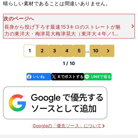
晴らしい素材であることは間違いありません。
次のページへ
長身から投げ下ろす最速153キロのストレートが魅
力の東洋大・梅津晃大梅津晃大（東洋大４年／187
cm・92kg／右投右打） 馬力のある長身右腕です
ね。ただ、体に力があることは伝わりますが、腕力
次
1
2
3
4
5
...
10
のページへ
に頼っ
1 / 10
いいね
Xでポストする
LINEで送る
line
faceboo
x
k
Googleの「優先ソース」について