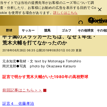
当サイトでは当社の提携先等がお客様のニーズ等について調
査・分析したり、お客様にお勧めの広告を表⽰する⽬的で Co
閉じ
okie を使⽤する場合があります。
詳しくはこちら
る
マイペ
web Sportiva (webスポルティーバ)
検索
メニュ
we
ー
野球の記事一覧
高校野球他
甲子園のスラッガーた
b
ジ
野球
サッカー
競馬
ゴルフ
その他球技
その他
ス
甲子園のスラッガーたちは、なぜ１年生・
ポ
荒木大輔を打てなかったのか
ル
テ
2018年06月28日 06:35 公開
2018年08月01日 00:20 更新
ィ
ー
元永知宏●取材・文 text by Motonaga Tomohiro
バ
岡沢克郎●写真 photo by Okazawa Katsuro
証言で明かす荒木大輔がいた1980年の高校野球
前回記事はこちら＞＞
証言４ 佐藤孝治