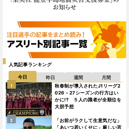
人気記事ランキング
今日
昨日
週間
月間
秋春制が導入されたJ1リーグ2
1
026－27シーズンの行方はい
かに!? ５人の識者が全順位を
大胆予想
「お前がラクして生意気だな」
2
「あいつ若いくせに」厳しい言