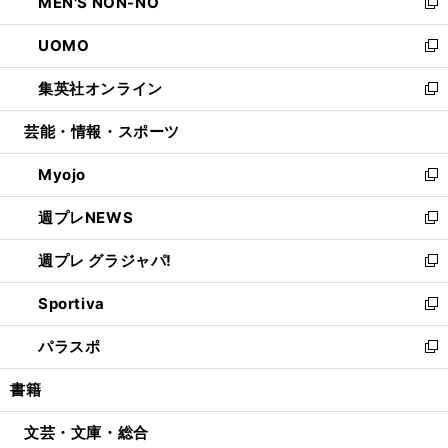
MEN'S NON-NO
く
で
ド
ィ
い
新
開
ウ
ン
ウ
し
UOMO
く
で
ド
ィ
い
新
開
ウ
ン
ウ
し
集英社オンライン
く
で
ド
ィ
い
新
開
ウ
ン
ウ
し
芸能・情報・スポーツ
く
で
ド
ィ
い
開
ウ
ン
ウ
Myojo
く
で
ド
ィ
新
開
ウ
ン
し
週プレNEWS
く
で
ド
い
新
開
ウ
ウ
し
週プレ グラジャパ!
く
で
ィ
い
新
開
ン
ウ
し
Sportiva
く
ド
ィ
い
新
ウ
ン
ウ
し
パラスポ
で
ド
ィ
い
新
開
ウ
ン
ウ
し
書籍
く
で
ド
ィ
い
開
ウ
ン
ウ
文芸・文庫・総合
く
で
ド
ィ