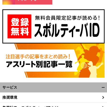
。
乳
」
前
へ
サービス
開
く/
推奨環境
閉
じ