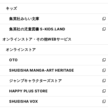
開
ウ
ン
ウ
し
キッズ
く
で
ド
ィ
い
開
ウ
ン
ウ
集英社みらい文庫
く
で
ド
ィ
新
開
ウ
ン
し
集英社の児童図書 S-KIDS.LAND
く
で
ド
い
新
開
ウ
ウ
し
オンラインストア・
その他WEBサービス
く
で
ィ
い
開
ン
ウ
オンラインストア
く
ド
ィ
ウ
ン
OTO
で
ド
新
開
ウ
し
SHUEISHA MANGA-ART HERITAGE
く
で
い
新
開
ウ
し
ジャンプキャラクターズストア
く
ィ
い
新
ン
ウ
し
HAPPY PLUS STORE
ド
ィ
い
新
ウ
ン
ウ
し
SHUEISHA VOX
で
ド
ィ
い
新
開
ウ
ン
ウ
し