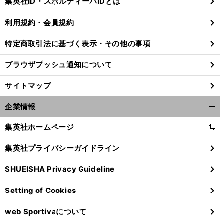
集英社ID・スポルティーバIDとは
る
利用規約・会員規約
特定商取引法に基づく表示・その他の事項
ブラウザプッシュ通知について
サイトマップ
企業情報
開
く/
集英社ホームページ
新
閉
し
じ
集英社プライバシーガイドライン
い
る
ウ
SHUEISHA Privacy Guideline
ィ
ン
Setting of Cookies
ド
ウ
web Sportivaについて
で