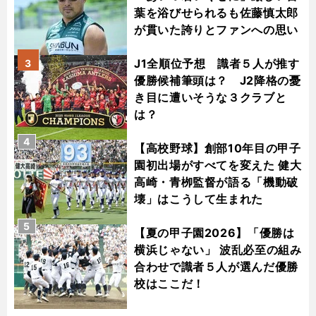
葉を浴びせられるも佐藤慎太郎
が貫いた誇りとファンへの思い
J1全順位予想 識者５人が推す
3
優勝候補筆頭は？ J2降格の憂
き目に遭いそうな３クラブと
は？
4
【高校野球】創部10年目の甲子
園初出場がすべてを変えた 健大
高崎・青栁監督が語る「機動破
壊」はこうして生まれた
5
【夏の甲子園2026】「優勝は
横浜じゃない」 波乱必至の組み
合わせで識者５人が選んだ優勝
校はここだ！