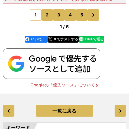
輔の兄、健二がいた。しかし、この年は下馬評に上
がらず、優勝候補と考える人は少なかった。 だ
次
1
2
3
4
5
のページへ
が、準々決勝
1 / 5
いいね
Xでポストする
LINEで送る
line
faceboo
x
k
Googleの「優先ソース」について
一覧に戻る
キーワード