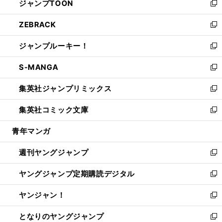
ジャンプTOON
く
で
ド
ィ
い
新
開
ウ
ン
ウ
し
ZEBRACK
く
で
ド
ィ
い
新
開
ウ
ン
ウ
し
ジャンプルーキー！
く
で
ド
ィ
い
新
開
ウ
ン
ウ
し
S-MANGA
く
で
ド
ィ
い
新
開
ウ
ン
ウ
し
集英社ジャンプリミックス
く
で
ド
ィ
い
新
開
ウ
ン
ウ
し
集英社コミック文庫
く
で
ド
ィ
い
新
開
ウ
ン
ウ
し
青年マンガ
く
で
ド
ィ
い
開
ウ
ン
ウ
週刊ヤングジャンプ
く
で
ド
ィ
新
開
ウ
ン
し
ヤングジャンプ定期購読デジタル
く
で
ド
い
新
開
ウ
ウ
し
ヤンジャン！
く
で
ィ
い
新
開
ン
ウ
し
となりのヤングジャンプ
く
ド
ィ
い
新