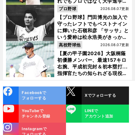
れでもプロではなく大学進学を
選ぶ理由
プロ野球
2026.08.07更新
【プロ野球】門田博光の加入で
守ったレフトでもベストナイン
に輝いた石嶺和彦 「サッサ」と
いう愛称は松永浩美がきっか
け？
高校野球他
2026.08.07更新
【夏の甲子園2026】大阪桐蔭
初優勝メンバー、最速157キロ
右腕、平成初完封＆初本塁打...
指揮官たちの知られざる現役時
代
cebo
X
Facebookで
Xでフォローする
ok
フォローする
uTube
LINE
YouTubeで
LINEで
チャンネル登録
アカウント追加
stagra
Instagramで
m
フォローする