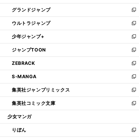
ウ
ン
ウ
し
グランドジャンプ
で
ド
ィ
い
新
開
ウ
ン
ウ
し
ウルトラジャンプ
く
で
ド
ィ
い
新
開
ウ
ン
ウ
し
少年ジャンプ+
く
で
ド
ィ
い
新
開
ウ
ン
ウ
し
ジャンプTOON
く
で
ド
ィ
い
新
開
ウ
ン
ウ
し
ZEBRACK
く
で
ド
ィ
い
新
開
ウ
ン
ウ
し
S-MANGA
く
で
ド
ィ
い
新
開
ウ
ン
ウ
し
集英社ジャンプリミックス
く
で
ド
ィ
い
新
開
ウ
ン
ウ
し
集英社コミック文庫
く
で
ド
ィ
い
新
開
ウ
ン
ウ
し
少女マンガ
く
で
ド
ィ
い
開
ウ
ン
ウ
りぼん
く
で
ド
ィ
新
開
ウ
ン
し