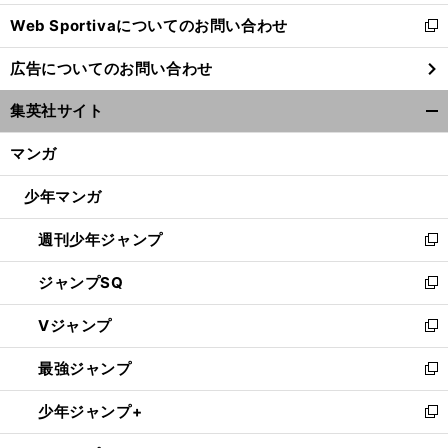
開
Web Sportivaについてのお問い合わせ
く
新
し
広告についてのお問い合わせ
い
ウ
集英社サイト
ィ
開
ン
く/
マンガ
ド
閉
ウ
じ
少年マンガ
で
る
開
週刊少年ジャンプ
く
新
し
ジャンプSQ
い
新
ウ
し
Vジャンプ
ィ
い
新
ン
ウ
し
最強ジャンプ
ド
ィ
い
新
ウ
ン
ウ
し
少年ジャンプ+
で
ド
ィ
い
新
開
ウ
ン
ウ
し