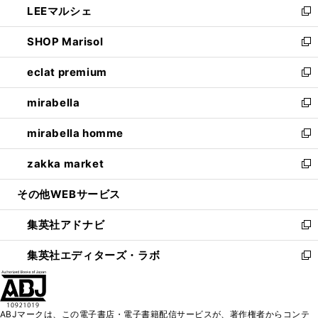
LEEマルシェ
く
で
ド
ィ
い
新
開
ウ
ン
ウ
し
SHOP Marisol
く
で
ド
ィ
い
新
開
ウ
ン
ウ
し
eclat premium
く
で
ド
ィ
い
新
開
ウ
ン
ウ
し
mirabella
く
で
ド
ィ
い
新
開
ウ
ン
ウ
し
mirabella homme
く
で
ド
ィ
い
新
開
ウ
ン
ウ
し
zakka market
く
で
ド
ィ
い
新
開
ウ
ン
ウ
し
その他WEBサービス
く
で
ド
ィ
い
開
ウ
ン
ウ
集英社アドナビ
く
で
ド
ィ
新
開
ウ
ン
し
集英社エディターズ・ラボ
く
で
ド
い
新
開
ウ
ウ
し
く
で
ィ
い
開
ン
ウ
ABJマークは、この電子書店・電子書籍配信サービスが、著作権者からコンテ
く
ド
ィ