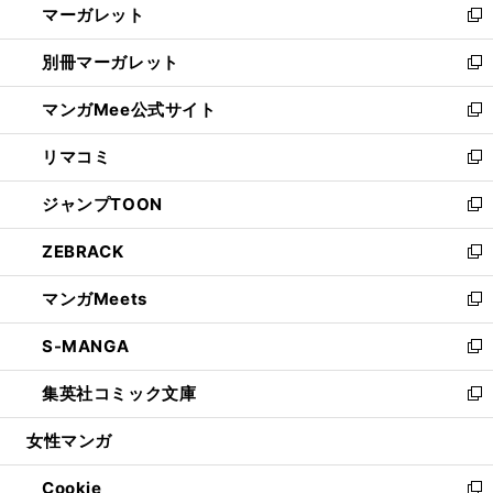
マーガレット
く
で
ド
い
新
開
ウ
ウ
し
別冊マーガレット
く
で
ィ
い
新
開
ン
ウ
し
マンガMee公式サイト
く
ド
ィ
い
新
ウ
ン
ウ
し
リマコミ
で
ド
ィ
い
新
開
ウ
ン
ウ
し
ジャンプTOON
く
で
ド
ィ
い
新
開
ウ
ン
ウ
し
ZEBRACK
く
で
ド
ィ
い
新
開
ウ
ン
ウ
し
マンガMeets
く
で
ド
ィ
い
新
開
ウ
ン
ウ
し
S-MANGA
く
で
ド
ィ
い
新
開
ウ
ン
ウ
し
集英社コミック文庫
く
で
ド
ィ
い
新
開
ウ
ン
ウ
し
女性マンガ
く
で
ド
ィ
い
開
ウ
ン
ウ
Cookie
く
で
ド
ィ
新