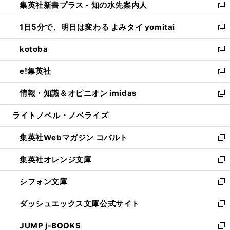
集英社新書プラス - 知の水先案内人
く
ド
ィ
い
新
ウ
ン
ウ
し
1日5分で、明日は変わる よみタイ yomitai
で
ド
ィ
い
新
開
ウ
ン
ウ
し
kotoba
く
で
ド
ィ
い
新
開
ウ
ン
ウ
し
e!集英社
く
で
ド
ィ
い
新
開
ウ
ン
ウ
し
情報・知識＆オピニオン imidas
く
で
ド
ィ
い
新
開
ウ
ン
ウ
し
ライトノベル・ノベライズ
く
で
ド
ィ
い
開
ウ
ン
ウ
集英社Webマガジン コバルト
く
で
ド
ィ
新
開
ウ
ン
し
集英社オレンジ文庫
く
で
ド
い
新
開
ウ
ウ
し
シフォン文庫
く
で
ィ
い
新
開
ン
ウ
し
ダッシュエックス文庫公式サイト
く
ド
ィ
い
新
ウ
ン
ウ
し
JUMP j-BOOKS
で
ド
ィ
い
新