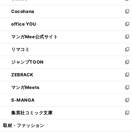
開
ウ
ン
し
Cocohana
く
で
ド
い
新
開
ウ
ウ
し
office YOU
く
で
ィ
い
新
開
ン
ウ
し
マンガMee公式サイト
く
ド
ィ
い
新
ウ
ン
ウ
し
リマコミ
で
ド
ィ
い
新
開
ウ
ン
ウ
し
ジャンプTOON
く
で
ド
ィ
い
新
開
ウ
ン
ウ
し
ZEBRACK
く
で
ド
ィ
い
新
開
ウ
ン
ウ
し
マンガMeets
く
で
ド
ィ
い
新
開
ウ
ン
ウ
し
S-MANGA
く
で
ド
ィ
い
新
開
ウ
ン
ウ
し
集英社コミック文庫
く
で
ド
ィ
い
新
開
ウ
ン
ウ
し
取材・ファッション
く
で
ド
ィ
い
開
ウ