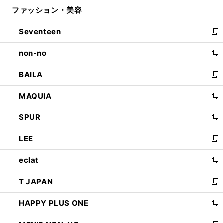
ン
ウ
ファッション・美容
く
で
ド
ィ
開
ウ
ン
Seventeen
く
で
ド
新
開
ウ
し
non-no
く
で
い
新
開
ウ
し
BAILA
く
ィ
い
新
ン
ウ
し
MAQUIA
ド
ィ
い
新
ウ
ン
ウ
し
SPUR
で
ド
ィ
い
新
開
ウ
ン
ウ
し
LEE
く
で
ド
ィ
い
新
開
ウ
ン
ウ
し
eclat
く
で
ド
ィ
い
新
開
ウ
ン
ウ
し
T JAPAN
く
で
ド
ィ
い
新
開
ウ
ン
ウ
し
HAPPY PLUS ONE
く
で
ド
ィ
い
新
開
ウ
ン
ウ
し