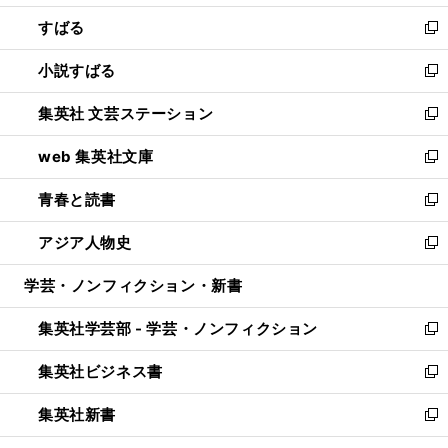
開
ウ
ン
すばる
く
で
ド
新
開
ウ
し
小説すばる
く
で
い
新
開
ウ
し
集英社 文芸ステーション
く
ィ
い
新
ン
ウ
し
web 集英社文庫
ド
ィ
い
新
ウ
ン
ウ
し
青春と読書
で
ド
ィ
い
新
開
ウ
ン
ウ
し
アジア人物史
く
で
ド
ィ
い
新
開
ウ
ン
ウ
し
学芸・ノンフィクション・新書
く
で
ド
ィ
い
開
ウ
ン
ウ
集英社学芸部 - 学芸・ノンフィクション
く
で
ド
ィ
新
開
ウ
ン
し
集英社ビジネス書
く
で
ド
い
新
開
ウ
ウ
し
集英社新書
く
で
ィ
い
新
開
ン
ウ
し