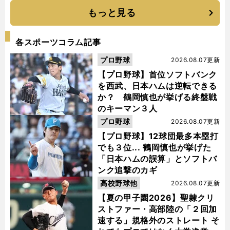
もっと見る
各スポーツコラム記事
プロ野球
2026.08.07更新
【プロ野球】首位ソフトバンク
を西武、日本ハムは逆転できる
か？ 鶴岡慎也が挙げる終盤戦
のキーマン３人
プロ野球
2026.08.07更新
【プロ野球】12球団最多本塁打
でも３位... 鶴岡慎也が挙げた
「日本ハムの誤算」とソフトバ
ンク追撃のカギ
高校野球他
2026.08.07更新
【夏の甲子園2026】聖隷クリ
ストファー・高部陸の「２回加
速する」規格外のストレート そ