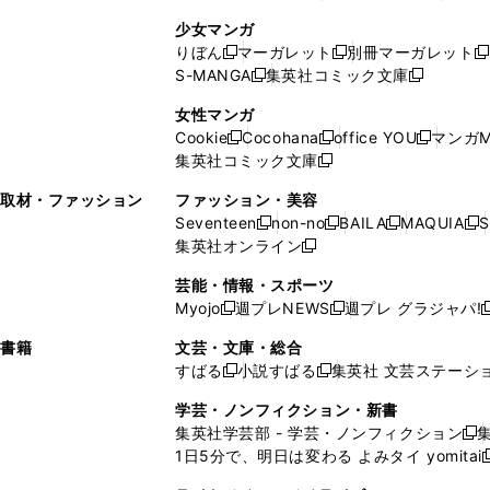
ィ
ン
ン
ィ
し
い
し
ン
ド
ド
ン
少女マンガ
い
ウ
い
ド
ウ
ウ
ド
りぼん
マーガレット
別冊マーガレット
新
新
新
ウ
ィ
ウ
ウ
で
で
ウ
S-MANGA
集英社コミック文庫
し
新
し
新
ィ
ン
ィ
で
開
開
で
い
し
い
し
ン
ド
ン
女性マンガ
開
く
く
開
ウ
い
ウ
い
ド
ウ
ド
Cookie
Cocohana
office YOU
マンガM
く
く
新
新
新
ィ
ウ
ィ
ウ
ウ
で
ウ
集英社コミック文庫
し
新
し
し
ン
ィ
ン
ィ
で
開
で
い
し
い
い
ド
ン
ド
ン
取材・ファッション
ファッション・美容
開
く
開
ウ
い
ウ
ウ
ウ
ド
ウ
ド
Seventeen
non-no
BAILA
MAQUIA
S
く
く
新
新
新
新
ィ
ウ
ィ
ィ
で
ウ
で
ウ
集英社オンライン
し
新
し
し
し
ン
ィ
ン
ン
開
で
開
で
い
し
い
い
い
ド
ン
ド
ド
芸能・情報・スポーツ
く
開
く
開
ウ
い
ウ
ウ
ウ
ウ
ド
ウ
ウ
Myojo
週プレNEWS
週プレ グラジャパ!
く
く
新
新
新
ィ
ウ
ィ
ィ
ィ
で
ウ
で
で
し
し
ン
ィ
ン
ン
ン
書籍
文芸・文庫・総合
開
で
開
開
い
い
ド
ン
ド
ド
ド
すばる
小説すばる
集英社 文芸ステーシ
く
開
く
く
新
新
ウ
ウ
ウ
ド
ウ
ウ
ウ
く
し
し
ィ
ィ
学芸・ノンフィクション・新書
で
ウ
で
で
で
い
い
ン
ン
集英社学芸部 - 学芸・ノンフィクション
開
で
開
開
開
新
ウ
ウ
ド
ド
1日5分で、明日は変わる よみタイ yomitai
く
開
く
く
く
し
新
ィ
ィ
ウ
ウ
く
い
ン
ン