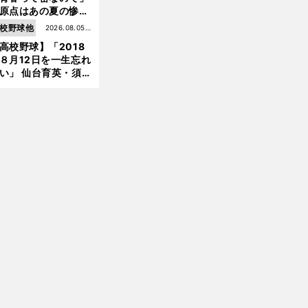
原点はあの夏の惨敗
台育英・須江航が明
校野球他
2026.08.05更
す"日本一1000日計
高校野球】「2018
新
"のすべて
８月12日を一生忘れ
い」 仙台育英・須江
督が語る、惨敗から
まった日本一への物
前
へ