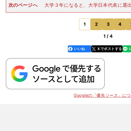
次のページへ
大学３年になると、大学日本代表に選
には立命館大の東克樹（現・DeNA）や明治大の斎藤大
といった各リーグを代表するエースがいた。「試合前や
整など『こんなことやっ
1
2
3
4
のページへ
1 / 4
いいね
Xでポストする
line
faceboo
x
k
・
、
Googleの「優先ソース」に