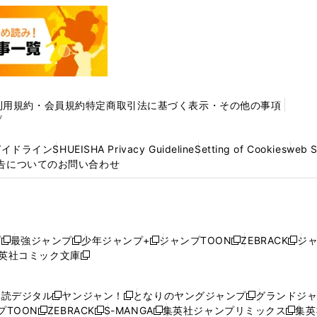
利用規約・会員規約
特定商取引法に基づく表示・その他の事項
プ
ガイドライン
SHUEISHA Privacy Guideline
Setting of Cookies
web 
告についてのお問い合わせ
プ
最強ジャンプ
少年ジャンプ+
ジャンプTOON
ZEBRACK
ジ
新
新
新
新
新
英社コミック文庫
し
新
し
し
し
し
い
い
し
い
い
い
ウ
ウ
い
ウ
ウ
ウ
購読デジタル
ヤンジャン！
となりのヤングジャンプ
グランドジ
新
新
新
ィ
ィ
ウ
ィ
ィ
ィ
プTOON
ZEBRACK
S-MANGA
集英社ジャンプリミックス
集英
新
し
新
し
新
し
新