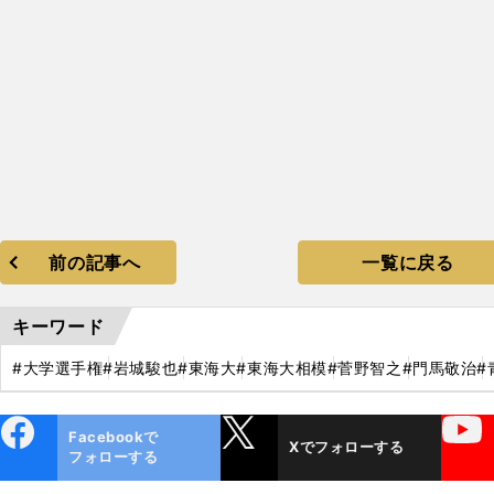
前の記事へ
一覧に戻る
キーワード
#大学選手権
#岩城駿也
#東海大
#東海大相模
#菅野智之
#門馬敬治
#
ebo
X
YouTube
Facebookで
Xでフォローする
ok
フォローする