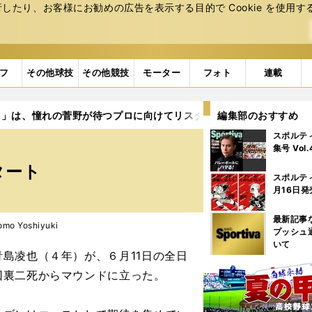
たり、お客様にお勧めの広告を表⽰する⽬的で Cookie を使⽤す
フ
その他球技
その他競技
モーター
フォト
連載
男」は、憧れの菅野が待つプロに向けてリスタート
編集部のおすすめ
スポルテ
集号 Vol
タート
スポルテ
月16日発
最新記事
o Yoshiyuki
プッシュ
いて
島凌也（４年）が、６月11日の全日
回裏二死からマウンドに立った。