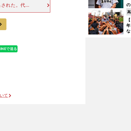
出された。代表
の
仙
将（現・西武）
高
か
イニング間の調
【
画
次
年
な
監
始
語
LINEで送る
なんで全国大会に出るほど強いのか
ついて