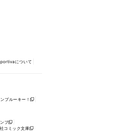
Sportivaについて
ャンプルーキー！
新
し
い
ウ
ャンプ
新
ィ
社コミック文庫
し
新