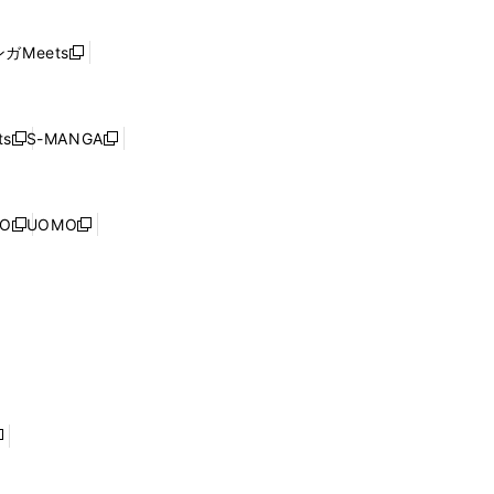
ン
い
し
ド
ウ
い
ウ
ガMeets
新
ィ
ウ
で
し
ン
ィ
開
い
ド
ン
く
ウ
ウ
ド
s
S-MANGA
新
新
ィ
で
ウ
し
し
ン
開
で
い
い
ド
く
開
ウ
ウ
ウ
NO
UOMO
く
新
新
ィ
ィ
で
し
し
ン
ン
開
い
い
ド
ド
く
ウ
ウ
ウ
ウ
ィ
ィ
で
で
ン
ン
開
開
ド
ド
く
く
ウ
ウ
で
で
開
開
く
く
し
い