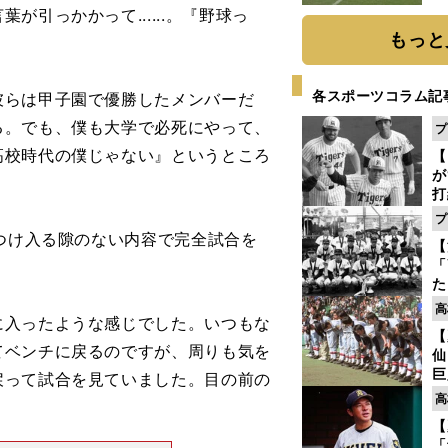
引っかかって......。『野球っ
もっと
各スポーツコラム記
らは甲子園で優勝したメンバーだ
る。でも、僕も大学で必死にやって、
プ
高校時代の僕じゃない』というところ
【
が
打
ー
プ
の
つけ入る隙のない内容で完全試合を
【
っ
「
た
控
高
に入ったような感じでした。いつもな
ず
【
で
てベンチに戻るのですが、周りも気を
仙
受
巨
戻って試合を見ていました。目の前の
恩
高
交
【
「