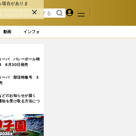
る場合がありま
マイペ
閉じ
検索
メニュ
ー
る
す
ジ
る
動画
インフォ
ィーバ バレーボール特
.4 6月30日発売
ィーバ 部活特集号 3
売
などのお知らせが届く
通知を受け取る方法につ