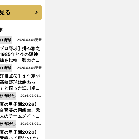
見る
事
ロ野球
2026.08.06更新
プロ野球】掛布雅之
1985年と今の阪神
線を比較 強力クリ
ンナップと、チーム
ロ野球
2026.08.06更新
「大きな違い」を語
江川卓伝】１年夏で
た
高校野球は終わっ
」と悟った江川卓の
え投手は、公式戦わ
校野球他
2026.08.05更
か16イニングの登板
夏の甲子園2026】
新
大洋から２位指名を
台育英の同級生、元
けた
人のチームメイト、
師と教え子...聖地で
校野球他
2026.08.05更
差する運命の再会
夏の甲子園2026】
新
青春って密なので」