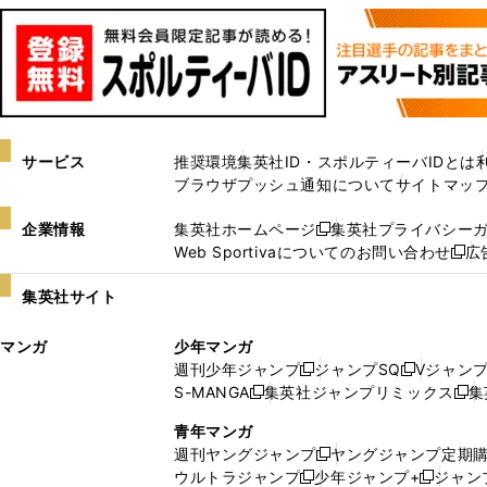
サービス
推奨環境
集英社ID・スポルティーバIDとは
ブラウザプッシュ通知について
サイトマッ
企業情報
集英社ホームページ
集英社プライバシー
新
Web Sportivaについてのお問い合わせ
広
し
新
い
し
集英社サイト
ウ
い
ィ
ウ
マンガ
少年マンガ
ン
ィ
週刊少年ジャンプ
ジャンプSQ
Vジャン
ド
ン
新
新
S-MANGA
集英社ジャンプリミックス
集
ウ
ド
新
し
し
新
で
ウ
し
い
い
し
青年マンガ
開
で
い
ウ
ウ
い
週刊ヤングジャンプ
ヤングジャンプ定期
新
く
開
ウ
ィ
ィ
ウ
ウルトラジャンプ
少年ジャンプ+
ジャン
新
し
新
く