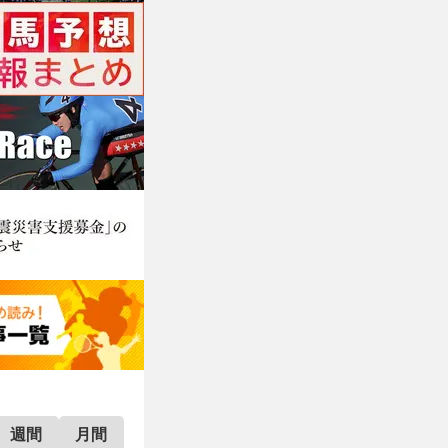
週間
月間