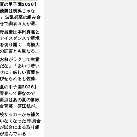
夏の甲子園2026】
優勝は横浜じゃな
」 波乱必至の組み合
せで識者５人が選ん
優勝校はここだ！
野昌磨は本田真凜と
アイスダンスで新境
を切り開く 高橋大
の証言とも重なる課
と楽しさ
お前がラクして生意
だな」「あいつ若い
せに」厳しい言葉を
びせられるも佐藤慎
郎が貫いた誇りとフ
夏の甲子園2026】
ンへの思い
青春って密なので」
原点はあの夏の惨敗
台育英・須江航が明
す"日本一1000日計
校サッカーから補欠
"のすべて
いなくなった 部員全
が試合に出る取り組
が進んでいる