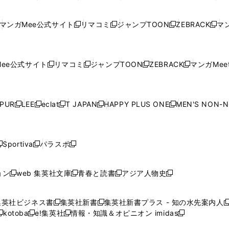
ン
ン
ィ
ン
ン
ン
し
い
し
い
し
い
し
ド
ド
ン
ド
ド
ド
い
ウ
い
ウ
い
ウ
い
ウ
ウ
ド
ウ
ウ
ウ
マンガMee公式サイト
リマコミ
ジャンプTOON
ZEBRACK
マン
新
新
新
新
ウ
ィ
ウ
ィ
ウ
ィ
ウ
で
で
ウ
で
で
で
し
し
し
し
し
ィ
ン
ィ
ン
ィ
ン
ィ
開
開
で
開
開
開
い
い
い
い
い
ン
ド
ン
ド
ン
ド
ン
く
く
開
く
く
く
ウ
ウ
ウ
ウ
ウ
ド
ウ
ド
ウ
ド
ウ
ド
ee公式サイト
リマコミ
ジャンプTOON
ZEBRACK
マンガMeet
く
新
新
新
新
ィ
ィ
ィ
ィ
ィ
ウ
で
ウ
で
ウ
で
ウ
し
し
し
し
ン
ン
ン
ン
ン
で
開
で
開
で
開
で
い
い
い
い
ド
ド
ド
ド
ド
開
く
開
く
開
く
開
ウ
ウ
ウ
ウ
ウ
ウ
ウ
ウ
ウ
PUR
LEE
eclat
T JAPAN
HAPPY PLUS ONE
MEN'S NON-
く
く
く
く
新
新
新
新
新
ィ
ィ
ィ
ィ
で
で
で
で
で
し
し
し
し
し
ン
ン
ン
ン
開
開
開
開
開
い
い
い
い
い
ド
ド
ド
ド
く
く
く
く
く
ウ
ウ
ウ
ウ
ウ
ウ
ウ
ウ
ウ
Sportiva
パラスポ
新
新
ィ
ィ
ィ
ィ
ィ
で
で
で
で
し
し
し
ン
ン
ン
ン
ン
開
開
開
開
い
い
い
ド
ド
ド
ド
ド
ョン
web 集英社文庫
青春と読書
アジア人物史
く
く
く
く
新
新
新
新
ウ
ウ
ウ
ウ
ウ
ウ
ウ
ウ
し
し
し
し
ィ
ィ
ィ
で
で
で
で
で
い
い
い
い
ン
ン
ン
集英社ビジネス書
集英社新書
集英社新書プラス - 知の水先案内人
開
開
開
開
開
新
新
新
ウ
ウ
ウ
ウ
ド
ド
ド
kotoba
e!集英社
情報・知識＆オピニオン imidas
く
く
く
く
く
新
し
新
し
新
ィ
ィ
ィ
ィ
ウ
ウ
ウ
し
し
い
し
い
し
ン
ン
ン
ン