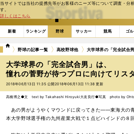
当サイトでは当社の提携先等がお客様のニーズ等について調査・分析し
web Sportiva (webスポルティーバ)
す。
詳しくはこちら
新着
ランキング
野球
サッカー
競馬
ゴル
we
野球の記事一覧
高校野球他
大学球界の「完全試合
b
ス
大学球界の「完全試合男」は、
ポ
ル
憧れの菅野が待つプロに向けてリス
テ
2018年06月13日 11:35 公開
2018年06月13日 11:38 更新
ィ
ー
バ
高橋博之●文 text by Takahashi Hiroyuki
大友良行●写真 photo by Ohtom
あの男がようやくマウンドに戻ってきた――東海大の青
本大学野球選手権の九州産業大戦で１点ビハインドの８