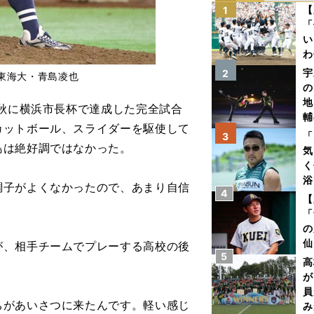
【
1
「
い
わ
だ
宇
2
東海大・青島凌也
の
地
秋に横浜市長杯で達成した完全試合
輔
カットボール、スライダーを駆使して
題
「
3
島は絶好調ではなかった。
気
く
浴
調子がよくなかったので、あまり自信
4
太
【
ァ
「
の
仙
、相手チームでプレーする高校の後
5
か
高
画
が
員
ちがあいさつに来たんです。軽い感じ
み