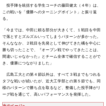
投手陣を統括する学生コーチの藤田健太（４年）は、
この戦いを「優勝
へ
のターニングポイント」と振り返
る。
「今までは、中田に頼る部分が大きくて、１戦目を中田
で落とすとズルズル
い
ってしまうパターンが多かった。
そんな
なか
、２戦目を先発として伸びてきた橘を中心に
勝ち切ったことで、『オープン戦でやってきたことは、
間違いじゃなかった』とチーム全体で確信することがで
き、優勝につながりました」
広島工大との第４節以外は、すべて３戦までもつれる
タフな戦いが続いたが、近大工学部との第５節でも、同
様のパターンで勝ち点を取るなど、整備した投手陣がリ
ーグ戦を通じて、高いパフォーマンスを発揮した。
次のページへ