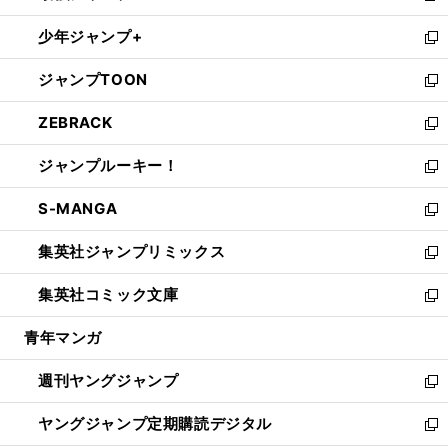
ウ
ン
ウ
し
少年ジャンプ+
で
ド
ィ
い
新
開
ウ
ン
ウ
し
ジャンプTOON
く
で
ド
ィ
い
新
開
ウ
ン
ウ
し
ZEBRACK
く
で
ド
ィ
い
新
開
ウ
ン
ウ
し
ジャンプルーキー！
く
で
ド
ィ
い
新
開
ウ
ン
ウ
し
S-MANGA
く
で
ド
ィ
い
新
開
ウ
ン
ウ
し
集英社ジャンプリミックス
く
で
ド
ィ
い
新
開
ウ
ン
ウ
し
集英社コミック文庫
く
で
ド
ィ
い
新
開
ウ
ン
ウ
し
青年マンガ
く
で
ド
ィ
い
開
ウ
ン
ウ
週刊ヤングジャンプ
く
で
ド
ィ
新
開
ウ
ン
し
ヤングジャンプ定期購読デジタル
く
で
ド
い
新
開
ウ