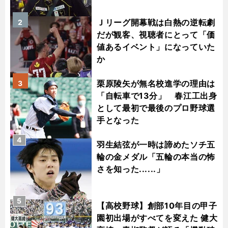
Ｊリーグ開幕戦は白熱の逆転劇
2
だが観客、視聴者にとって「価
値あるイベント」になっていた
か
栗原陵矢が無名校進学の理由は
3
「自転車で13分」 春江工出身
として最初で最後のプロ野球選
手となった
4
羽生結弦が一時は諦めたソチ五
輪の金メダル「五輪の本当の怖
さを知った......」
5
【高校野球】創部10年目の甲子
園初出場がすべてを変えた 健大