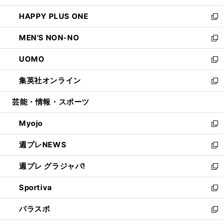
開
ウ
ン
ウ
し
HAPPY PLUS ONE
く
で
ド
ィ
い
新
開
ウ
ン
ウ
し
MEN'S NON-NO
く
で
ド
ィ
い
新
開
ウ
ン
ウ
し
UOMO
く
で
ド
ィ
い
新
開
ウ
ン
ウ
し
集英社オンライン
く
で
ド
ィ
い
新
開
ウ
ン
ウ
し
芸能・情報・スポーツ
く
で
ド
ィ
い
開
ウ
ン
ウ
Myojo
く
で
ド
ィ
新
開
ウ
ン
し
週プレNEWS
く
で
ド
い
新
開
ウ
ウ
し
週プレ グラジャパ!
く
で
ィ
い
新
開
ン
ウ
し
Sportiva
く
ド
ィ
い
新
ウ
ン
ウ
し
パラスポ
で
ド
ィ
い
新
開
ウ
ン
ウ
し