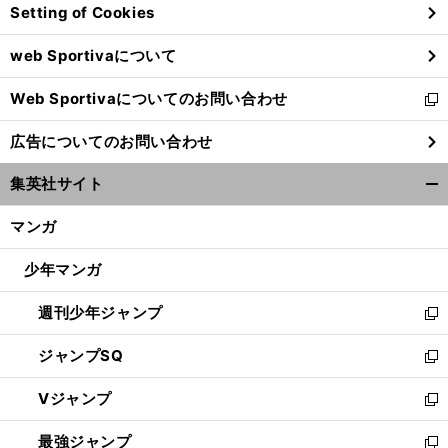
Setting of Cookies
ド
ウ
web Sportivaについて
で
開
Web Sportivaについてのお問い合わせ
く
新
し
広告についてのお問い合わせ
い
ウ
集英社サイト
ィ
開
ン
く/
マンガ
ド
閉
ウ
じ
少年マンガ
で
る
開
週刊少年ジャンプ
く
新
し
ジャンプSQ
い
新
ウ
し
Vジャンプ
ィ
い
新
ン
ウ
し
最強ジャンプ
ド
ィ
い
新