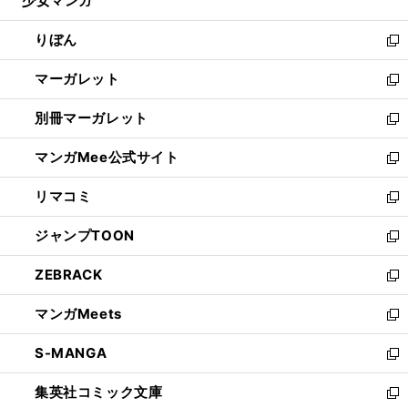
少女マンガ
く
で
ド
ィ
い
開
ウ
ン
ウ
りぼん
く
で
ド
ィ
新
開
ウ
ン
し
マーガレット
く
で
ド
い
新
開
ウ
ウ
し
別冊マーガレット
く
で
ィ
い
新
開
ン
ウ
し
マンガMee公式サイト
く
ド
ィ
い
新
ウ
ン
ウ
し
リマコミ
で
ド
ィ
い
新
開
ウ
ン
ウ
し
ジャンプTOON
く
で
ド
ィ
い
新
開
ウ
ン
ウ
し
ZEBRACK
く
で
ド
ィ
い
新
開
ウ
ン
ウ
し
マンガMeets
く
で
ド
ィ
い
新
開
ウ
ン
ウ
し
S-MANGA
く
で
ド
ィ
い
新
開
ウ
ン
ウ
し
集英社コミック文庫
く
で
ド
ィ
い
新