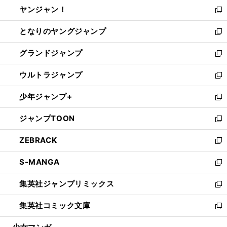
ウ
し
ヤンジャン！
く
で
ィ
い
新
開
ン
ウ
し
となりのヤングジャンプ
く
ド
ィ
い
新
ウ
ン
ウ
し
グランドジャンプ
で
ド
ィ
い
新
開
ウ
ン
ウ
し
ウルトラジャンプ
く
で
ド
ィ
い
新
開
ウ
ン
ウ
し
少年ジャンプ+
く
で
ド
ィ
い
新
開
ウ
ン
ウ
し
ジャンプTOON
く
で
ド
ィ
い
新
開
ウ
ン
ウ
し
ZEBRACK
く
で
ド
ィ
い
新
開
ウ
ン
ウ
し
S-MANGA
く
で
ド
ィ
い
新
開
ウ
ン
ウ
し
集英社ジャンプリミックス
く
で
ド
ィ
い
新
開
ウ
ン
ウ
し
集英社コミック文庫
く
で
ド
ィ
い
新
開
ウ
ン
ウ
し