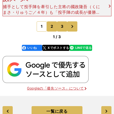
捕手として投手陣を牽引した主将の國政隆吾（くに
まさ・りゅうご／４年）も「投手陣の成長が優勝を
たぐり寄せた」と語る。 広島大の選手たちは、指
導者に手取り足取り技術を教えられたわけではな
次
1
2
3
のページへ
い。 就任１年
1 / 3
いいね
Xでポストする
LINEで送る
line
faceboo
x
k
Googleの「優先ソース」について
一覧に戻る