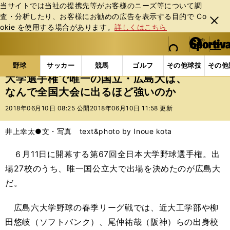
当サイトでは当社の提携先等がお客様のニーズ等について調
査・分析したり、お客様にお勧めの広告を表⽰する⽬的で Co
閉じ
okie を使⽤する場合があります。
詳しくはこちら
る
マイペ
web Sportiva (webスポルティーバ)
検索
メニュ
we
ー
野球の記事一覧
高校野球他
大学選手権で唯一の国
b
ジ
野球
サッカー
競馬
ゴルフ
その他球技
その他
ス
大学選手権で唯一の国立・広島大は、
ポ
なんで全国大会に出るほど強いのか
ル
テ
2018年06月10日 08:25 公開
2018年06月10日 11:58 更新
ィ
ー
井上幸太●文・写真 text&photo by Inoue kota
バ
６月
11
日に開幕する第
67
回全日本大学野球選手権。出
場
27
校のうち、唯一国公立大で出場を決めたのが広島大
だ。
広島六大学野球の春季リーグ戦では、
近大工学部や柳
田悠岐（ソフトバンク）、尾仲祐哉（阪神）らの出身校