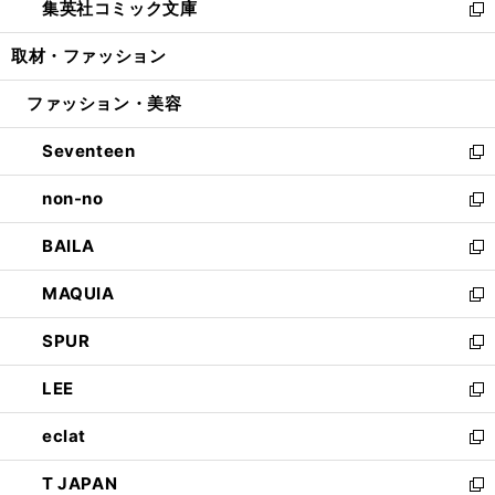
集英社コミック文庫
く
で
ド
ィ
い
新
開
ウ
ン
ウ
し
取材・ファッション
く
で
ド
ィ
い
開
ウ
ン
ウ
ファッション・美容
く
で
ド
ィ
開
ウ
ン
Seventeen
く
で
ド
新
開
ウ
し
non-no
く
で
い
新
開
ウ
し
BAILA
く
ィ
い
新
ン
ウ
し
MAQUIA
ド
ィ
い
新
ウ
ン
ウ
し
SPUR
で
ド
ィ
い
新
開
ウ
ン
ウ
し
LEE
く
で
ド
ィ
い
新
開
ウ
ン
ウ
し
eclat
く
で
ド
ィ
い
新
開
ウ
ン
ウ
し
T JAPAN
く
で
ド
ィ
い
新