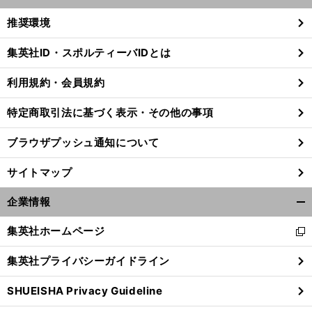
開
く/
推奨環境
閉
じ
集英社ID・スポルティーバIDとは
る
利用規約・会員規約
。
４
」
前
へ
特定商取引法に基づく表示・その他の事項
ブラウザプッシュ通知について
サイトマップ
企業情報
開
く/
集英社ホームページ
新
閉
し
じ
集英社プライバシーガイドライン
い
る
ウ
SHUEISHA Privacy Guideline
ィ
ン