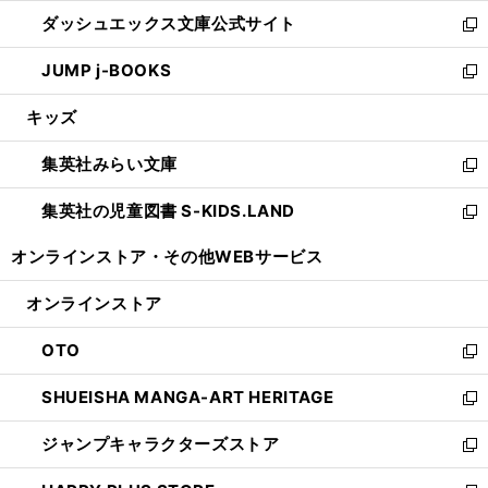
開
ン
ウ
し
ダッシュエックス文庫公式サイト
く
ド
ィ
い
新
ウ
ン
ウ
し
JUMP j-BOOKS
で
ド
ィ
い
新
開
ウ
ン
ウ
し
キッズ
く
で
ド
ィ
い
開
ウ
ン
ウ
集英社みらい文庫
く
で
ド
ィ
新
開
ウ
ン
し
集英社の児童図書 S-KIDS.LAND
く
で
ド
い
新
開
ウ
ウ
し
オンラインストア・
その他WEBサービス
く
で
ィ
い
開
ン
ウ
オンラインストア
く
ド
ィ
ウ
ン
OTO
で
ド
新
開
ウ
し
SHUEISHA MANGA-ART HERITAGE
く
で
い
新
開
ウ
し
ジャンプキャラクターズストア
く
ィ
い
新
ン
ウ
し