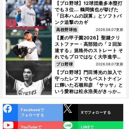
【プロ野球】12球団最多本塁打
でも３位... 鶴岡慎也が挙げた
「日本ハムの誤算」とソフトバ
ンク追撃のカギ
高校野球他
2026.08.07更新
【夏の甲子園2026】聖隷クリ
ストファー・高部陸の「２回加
速する」規格外のストレート そ
れでもプロではなく大学進学を
選ぶ理由
プロ野球
2026.08.07更新
【プロ野球】門田博光の加入で
守ったレフトでもベストナイン
に輝いた石嶺和彦 「サッサ」と
いう愛称は松永浩美がきっか
け？
cebo
X
Facebookで
Xでフォローする
ok
フォローする
uTube
LINE
YouTubeで
LINEで