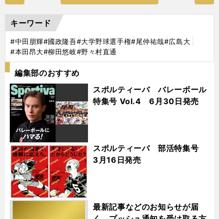
キーワード
#中田朋輝
#國政隆吾
#大学野球選手権
#尾仲祐哉
#広島大
#本田昂大
#柳田悠岐
#野々村直通
編集部のおすすめ
スポルティーバ バレーボール
特集号 Vol.4 6月30日発売
スポルティーバ 部活特集号
3月16日発売
最新記事などのお知らせが届
く プッシュ通知を受け取る方