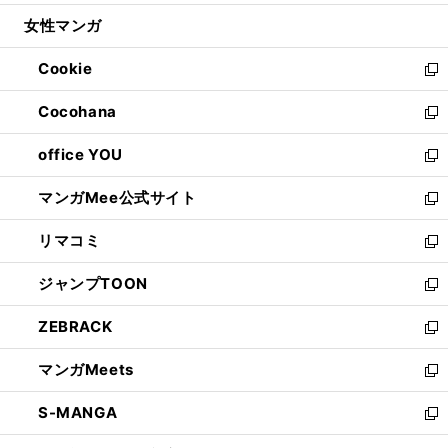
開
ウ
ン
ウ
し
女性マンガ
く
で
ド
ィ
い
開
ウ
ン
ウ
Cookie
く
で
ド
ィ
新
開
ウ
ン
し
Cocohana
く
で
ド
い
新
開
ウ
ウ
し
office YOU
く
で
ィ
い
新
開
ン
ウ
し
マンガMee公式サイト
く
ド
ィ
い
新
ウ
ン
ウ
し
リマコミ
で
ド
ィ
い
新
開
ウ
ン
ウ
し
ジャンプTOON
く
で
ド
ィ
い
新
開
ウ
ン
ウ
し
ZEBRACK
く
で
ド
ィ
い
新
開
ウ
ン
ウ
し
マンガMeets
く
で
ド
ィ
い
新
開
ウ
ン
ウ
し
S-MANGA
く
で
ド
ィ
い
新
開
ウ
ン
ウ
し