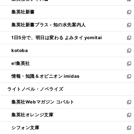
い
新
開
ウ
ウ
し
集英社新書
く
で
ィ
い
新
開
ン
ウ
し
集英社新書プラス - 知の水先案内人
く
ド
ィ
い
新
ウ
ン
ウ
し
1日5分で、明日は変わる よみタイ yomitai
で
ド
ィ
い
新
開
ウ
ン
ウ
し
kotoba
く
で
ド
ィ
い
新
開
ウ
ン
ウ
し
e!集英社
く
で
ド
ィ
い
新
開
ウ
ン
ウ
し
情報・知識＆オピニオン imidas
く
で
ド
ィ
い
新
開
ウ
ン
ウ
し
ライトノベル・ノベライズ
く
で
ド
ィ
い
開
ウ
ン
ウ
集英社Webマガジン コバルト
く
で
ド
ィ
新
開
ウ
ン
し
集英社オレンジ文庫
く
で
ド
い
新
開
ウ
ウ
し
シフォン文庫
く
で
ィ
い
新