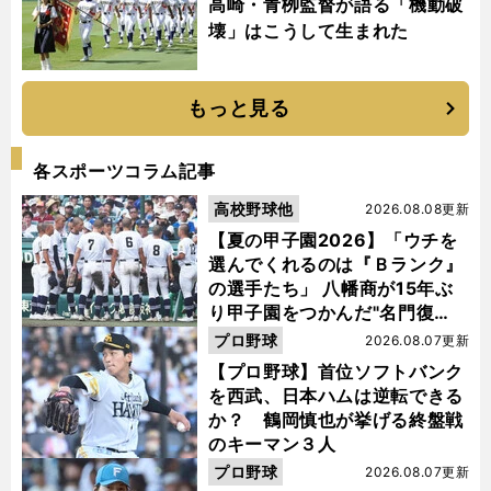
高崎・青栁監督が語る「機動破
壊」はこうして生まれた
もっと見る
各スポーツコラム記事
高校野球他
2026.08.08更新
【夏の甲子園2026】「ウチを
選んでくれるのは『Ｂランク』
の選手たち」 八幡商が15年ぶ
り甲子園をつかんだ"名門復
活"の舞台裏
プロ野球
2026.08.07更新
【プロ野球】首位ソフトバンク
を西武、日本ハムは逆転できる
か？ 鶴岡慎也が挙げる終盤戦
のキーマン３人
プロ野球
2026.08.07更新