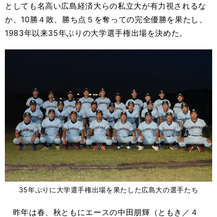
としても名高い広島経済大らの私立大が有力視されるな
か、
10
勝４敗、勝ち点５を奪っての完全優勝を果たし、
1983
年以来
35
年ぶりの大学選手権出場を決めた。
35年ぶりに大学選手権出場を果たした広島大の選手たち
昨年は春、秋ともにエースの中田朋輝（ともき／４