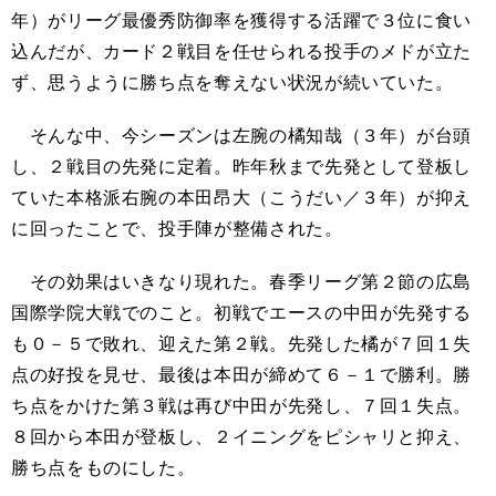
年）がリーグ最優秀防御率
を
獲得する活躍で３位に食い
込んだが、カード２戦目を任せられる投手のメドが立た
ず、思うように勝ち点を奪えない状況が続いていた。
そんな中、今シーズンは左腕の橘知哉（３年）が台頭
し、２戦目の先発に定着。昨年秋まで先発として登板し
ていた本格派右腕の本田昂大（こうだい／３年）が抑え
に回ったことで、投手陣が整備された。
その効果はいきなり現れた。春季リーグ第２節の広島
国際学院大戦でのこと。初戦でエースの中田が先発する
も０－５で敗れ、迎えた第２戦。先発した橘が７回１失
点の好投を見せ、最後は本田が締めて６－１で勝利。勝
ち点をかけた第３戦は再び中田が先発し、７回１失点。
８回から本田が登板し、２イニングをピシャリと抑え、
勝ち点をものにした。