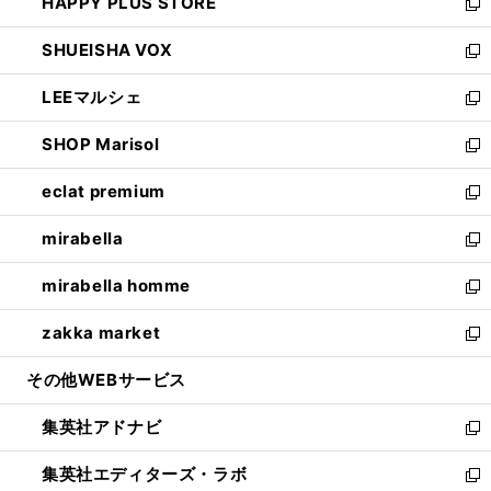
HAPPY PLUS STORE
ド
ィ
い
新
ウ
ン
ウ
し
SHUEISHA VOX
で
ド
ィ
い
新
開
ウ
ン
ウ
し
LEEマルシェ
く
で
ド
ィ
い
新
開
ウ
ン
ウ
し
SHOP Marisol
く
で
ド
ィ
い
新
開
ウ
ン
ウ
し
eclat premium
く
で
ド
ィ
い
新
開
ウ
ン
ウ
し
mirabella
く
で
ド
ィ
い
新
開
ウ
ン
ウ
し
mirabella homme
く
で
ド
ィ
い
新
開
ウ
ン
ウ
し
zakka market
く
で
ド
ィ
い
新
開
ウ
ン
ウ
し
その他WEBサービス
く
で
ド
ィ
い
開
ウ
ン
ウ
集英社アドナビ
く
で
ド
ィ
新
開
ウ
ン
し
集英社エディターズ・ラボ
く
で
ド
い
新