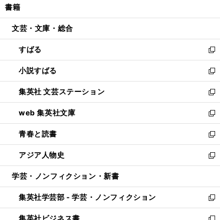
書籍
く
で
ド
ィ
い
開
ウ
ン
ウ
文芸・文庫・総合
く
で
ド
ィ
開
ウ
ン
すばる
く
で
ド
新
開
ウ
し
小説すばる
く
で
い
新
開
ウ
し
集英社 文芸ステーション
く
ィ
い
新
ン
ウ
し
web 集英社文庫
ド
ィ
い
新
ウ
ン
ウ
し
青春と読書
で
ド
ィ
い
新
開
ウ
ン
ウ
し
アジア人物史
く
で
ド
ィ
い
新
開
ウ
ン
ウ
し
学芸・ノンフィクション・新書
く
で
ド
ィ
い
開
ウ
ン
ウ
集英社学芸部 - 学芸・ノンフィクション
く
で
ド
ィ
新
開
ウ
ン
し
集英社ビジネス書
く
で
ド