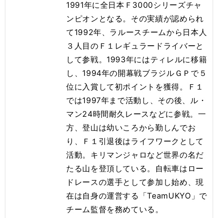
1991年に全日本Ｆ3000シリーズチャ
ンピオンとなる。その実績が認められ
て1992年、ラルースチームから日本人
３人目のＦ１レギュラードライバーと
して参戦。1993年にはティレルに移籍
し、1994年の開幕戦ブラジルＧＰで５
位に入賞して初ポイントを獲得。Ｆ１
では1997年まで活動し、その後、ル・
マン24時間耐久レースなどに参戦。一
方、登山は幼いころから勤しんでお
り、Ｆ１引退後はライフワークとして
活動。キリマンジャロなど世界の名だ
たる山を登頂している。自転車はロー
ドレースの選手として参加し始め、現
在は自身の運営する「TeamUKYO」で
チーム監督を務めている。