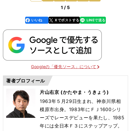
1 / 5
いいね
Xでポストする
LINEで送る
line
faceboo
x
k
Googleの「優先ソース」について
著者プロフィール
片山右京 (かたやま・うきょう)
1963年５月29日生まれ、神奈川県相
模原市出身。1983年にＦＪ1600シリ
ーズでレースデビューを果たし、1985
年には全日本Ｆ３にステップアップ。