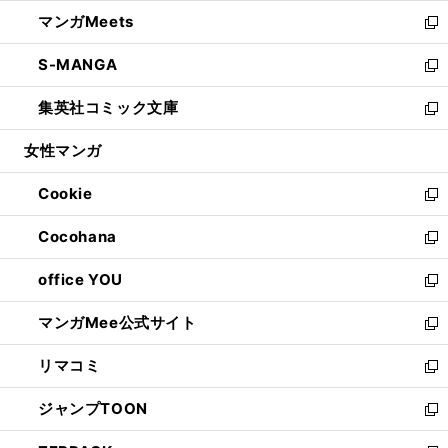
開
ウ
ン
ウ
し
マンガMeets
く
で
ド
ィ
い
新
開
ウ
ン
ウ
し
S-MANGA
く
で
ド
ィ
い
新
開
ウ
ン
ウ
し
集英社コミック文庫
く
で
ド
ィ
い
新
開
ウ
ン
ウ
し
女性マンガ
く
で
ド
ィ
い
開
ウ
ン
ウ
Cookie
く
で
ド
ィ
新
開
ウ
ン
し
Cocohana
く
で
ド
い
新
開
ウ
ウ
し
office YOU
く
で
ィ
い
新
開
ン
ウ
し
マンガMee公式サイト
く
ド
ィ
い
新
ウ
ン
ウ
し
リマコミ
で
ド
ィ
い
新
開
ウ
ン
ウ
し
ジャンプTOON
く
で
ド
ィ
い
新
開
ウ
ン
ウ
し