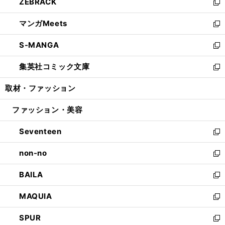
ZEBRACK
く
で
ド
ィ
い
新
開
ウ
ン
ウ
し
マンガMeets
く
で
ド
ィ
い
新
開
ウ
ン
ウ
し
S-MANGA
く
で
ド
ィ
い
新
開
ウ
ン
ウ
し
集英社コミック文庫
く
で
ド
ィ
い
新
開
ウ
ン
ウ
し
取材・ファッション
く
で
ド
ィ
い
開
ウ
ン
ウ
ファッション・美容
く
で
ド
ィ
開
ウ
ン
Seventeen
く
で
ド
新
開
ウ
し
non-no
く
で
い
新
開
ウ
し
BAILA
く
ィ
い
新
ン
ウ
し
MAQUIA
ド
ィ
い
新
ウ
ン
ウ
し
SPUR
で
ド
ィ
い
新