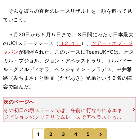
そんな彼らの直近のレースリザルトを、順を追って見
ていこう。
５月29日から６月５日まで、８日間にわたり日本最大
のUCIステージレース（
［２.１］
）、
ツアー・オブ・ジ
ャパン
が開催された。このレースにTeamUKYOは、オス
カル・プジョル、ジョン・アベラストゥリ、サルバドー
ル・グアルディオラ、ベンジャミン・プラデス、中井雅
路（みちまさ）と唯晶（ただあき）兄弟という６名の陣
容で臨んだ。
次のページへ
その初日の堺ステージでは、午前に行なわれるエキ
ジビションのクリテリウムレースでアベラストゥリ
が優勝。今年からチームに加入したアベラストゥリ
はＪプロツアーでも個人部門首位につける活躍を見
次
1
2
3
4
5
のページへ
せているが、その