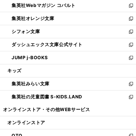
集英社Webマガジン コバルト
く
で
ド
ィ
新
開
ウ
ン
し
集英社オレンジ文庫
く
で
ド
い
新
開
ウ
ウ
し
シフォン文庫
く
で
ィ
い
新
開
ン
ウ
し
ダッシュエックス文庫公式サイト
く
ド
ィ
い
新
ウ
ン
ウ
し
JUMP j-BOOKS
で
ド
ィ
い
新
開
ウ
ン
ウ
し
キッズ
く
で
ド
ィ
い
開
ウ
ン
ウ
集英社みらい文庫
く
で
ド
ィ
新
開
ウ
ン
し
集英社の児童図書 S-KIDS.LAND
く
で
ド
い
新
開
ウ
ウ
し
オンラインストア・
その他WEBサービス
く
で
ィ
い
開
ン
ウ
オンラインストア
く
ド
ィ
ウ
ン
OTO