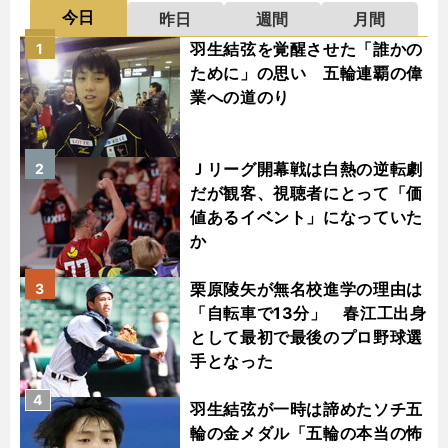
今日
昨日
週間
月間
羽生結弦を覚醒させた「誰かの
1
ために」の思い 五輪連覇の偉
業への道のり
Ｊリーグ開幕戦は白熱の逆転劇
2
だが観客、視聴者にとって「価
値あるイベント」になっていた
か
栗原陵矢が無名校進学の理由は
3
「自転車で13分」 春江工出身
として最初で最後のプロ野球選
手となった
4
羽生結弦が一時は諦めたソチ五
輪の金メダル「五輪の本当の怖