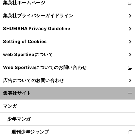
集英社ホームページ
新
閉
し
じ
集英社プライバシーガイドライン
い
る
ウ
SHUEISHA Privacy Guideline
ィ
ン
Setting of Cookies
ド
ウ
web Sportivaについて
で
開
Web Sportivaについてのお問い合わせ
く
新
し
広告についてのお問い合わせ
い
ウ
集英社サイト
ィ
開
ン
く/
マンガ
ド
閉
ウ
じ
少年マンガ
で
る
開
週刊少年ジャンプ
く
新