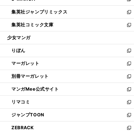
い
新
開
ウ
ン
ウ
し
集英社ジャンプリミックス
く
で
ド
ィ
い
新
開
ウ
ン
ウ
し
集英社コミック文庫
く
で
ド
ィ
い
新
開
ウ
ン
ウ
し
少女マンガ
く
で
ド
ィ
い
開
ウ
ン
ウ
りぼん
く
で
ド
ィ
新
開
ウ
ン
し
マーガレット
く
で
ド
い
新
開
ウ
ウ
し
別冊マーガレット
く
で
ィ
い
新
開
ン
ウ
し
マンガMee公式サイト
く
ド
ィ
い
新
ウ
ン
ウ
し
リマコミ
で
ド
ィ
い
新
開
ウ
ン
ウ
し
ジャンプTOON
く
で
ド
ィ
い
新
開
ウ
ン
ウ
し
ZEBRACK
く
で
ド
ィ
い
新