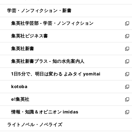
開
ウ
ン
ウ
し
学芸・ノンフィクション・新書
く
で
ド
ィ
い
開
ウ
ン
ウ
集英社学芸部 - 学芸・ノンフィクション
く
で
ド
ィ
新
開
ウ
ン
し
集英社ビジネス書
く
で
ド
い
新
開
ウ
ウ
し
集英社新書
く
で
ィ
い
新
開
ン
ウ
し
集英社新書プラス - 知の水先案内人
く
ド
ィ
い
新
ウ
ン
ウ
し
1日5分で、明日は変わる よみタイ yomitai
で
ド
ィ
い
新
開
ウ
ン
ウ
し
kotoba
く
で
ド
ィ
い
新
開
ウ
ン
ウ
し
e!集英社
く
で
ド
ィ
い
新
開
ウ
ン
ウ
し
情報・知識＆オピニオン imidas
く
で
ド
ィ
い
新
開
ウ
ン
ウ
し
ライトノベル・ノベライズ
く
で
ド
ィ
い
開
ウ
ン
ウ