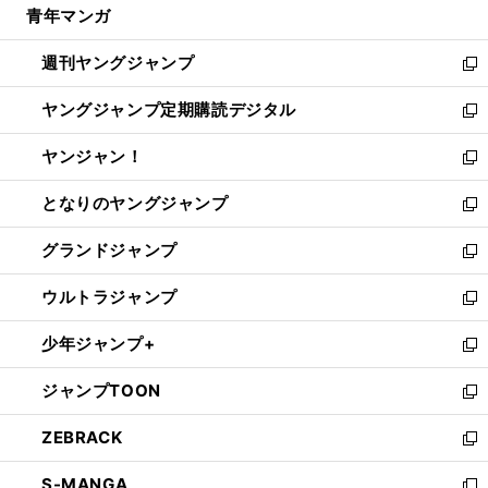
青年マンガ
く
で
ド
ィ
い
開
ウ
ン
ウ
週刊ヤングジャンプ
く
で
ド
ィ
新
開
ウ
ン
し
ヤングジャンプ定期購読デジタル
く
で
ド
い
新
開
ウ
ウ
し
ヤンジャン！
く
で
ィ
い
新
開
ン
ウ
し
となりのヤングジャンプ
く
ド
ィ
い
新
ウ
ン
ウ
し
グランドジャンプ
で
ド
ィ
い
新
開
ウ
ン
ウ
し
ウルトラジャンプ
く
で
ド
ィ
い
新
開
ウ
ン
ウ
し
少年ジャンプ+
く
で
ド
ィ
い
新
開
ウ
ン
ウ
し
ジャンプTOON
く
で
ド
ィ
い
新
開
ウ
ン
ウ
し
ZEBRACK
く
で
ド
ィ
い
新
開
ウ
ン
ウ
し
S-MANGA
く
で
ド
ィ