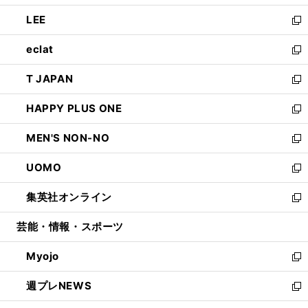
開
ウ
ン
ウ
し
LEE
く
で
ド
ィ
い
新
開
ウ
ン
ウ
し
eclat
く
で
ド
ィ
い
新
開
ウ
ン
ウ
し
T JAPAN
く
で
ド
ィ
い
新
開
ウ
ン
ウ
し
HAPPY PLUS ONE
く
で
ド
ィ
い
新
開
ウ
ン
ウ
し
MEN'S NON-NO
く
で
ド
ィ
い
新
開
ウ
ン
ウ
し
UOMO
く
で
ド
ィ
い
新
開
ウ
ン
ウ
し
集英社オンライン
く
で
ド
ィ
い
新
開
ウ
ン
ウ
し
芸能・情報・スポーツ
く
で
ド
ィ
い
開
ウ
ン
ウ
Myojo
く
で
ド
ィ
新
開
ウ
ン
し
週プレNEWS
く
で
ド
い
新
開
ウ
ウ
し