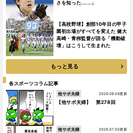
さを知った......」
5
【高校野球】創部10年目の甲子
園初出場がすべてを変えた 健大
高崎・青栁監督が語る「機動破
壊」はこうして生まれた
もっと見る
各スポーツコラム記事
他サポ夫婦
2026.08.06更新
【他サポ夫婦】 第278回
他サポ夫婦
2026.07.30更新