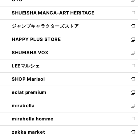
で
ド
新
開
ウ
し
SHUEISHA MANGA-ART HERITAGE
く
で
い
新
開
ウ
し
ジャンプキャラクターズストア
く
ィ
い
新
ン
ウ
し
HAPPY PLUS STORE
ド
ィ
い
新
ウ
ン
ウ
し
SHUEISHA VOX
で
ド
ィ
い
新
開
ウ
ン
ウ
し
LEEマルシェ
く
で
ド
ィ
い
新
開
ウ
ン
ウ
し
SHOP Marisol
く
で
ド
ィ
い
新
開
ウ
ン
ウ
し
eclat premium
く
で
ド
ィ
い
新
開
ウ
ン
ウ
し
mirabella
く
で
ド
ィ
い
新
開
ウ
ン
ウ
し
mirabella homme
く
で
ド
ィ
い
新
開
ウ
ン
ウ
し
zakka market
く
で
ド
ィ
い
新