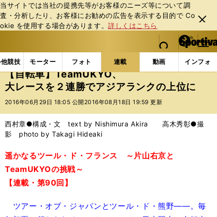
当サイトでは当社の提携先等がお客様のニーズ等について調
査・分析したり、お客様にお勧めの広告を表⽰する⽬的で Co
閉じ
okie を使⽤する場合があります。
詳しくはこちら
る
マイペ
web Sportiva (webスポルティーバ)
検索
メニュ
we
ー
連載コラム
遥かなるツール・ド・フランス ～片山右京と
b
ジ
の他競技
モーター
フォト
連載
動画
インフォ
ス
【自転車】TeamUKYO、
ポ
大レースを２連勝でアジアランクの上位に
ル
テ
2016年06月29日 18:05 公開
2016年08月18日 19:59 更新
ィ
ー
西村章●構成・文 text by Nishimura Akira 高木秀彰●撮
バ
影 photo by Takagi Hideaki
遥かなるツール・ド・フランス ～片山右京と
TeamUKYOの挑戦～
【連載・第90回】
ツアー・オブ・ジャパンとツール・ド・熊野――。毎