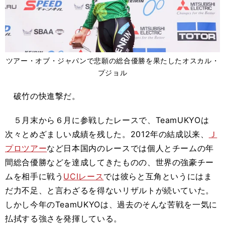
ツアー・オブ・ジャパンで悲願の総合優勝を果たしたオスカル・
プジョル
破竹の快進撃だ。
５月末から６月に参戦したレースで、TeamUKYOは
次々とめざましい成績を残した。2012年の結成以来、
Ｊ
プロツアー
など日本国内のレースでは個人とチームの年
間総合優勝などを達成してきたものの、世界の強豪チー
ムを相手に戦う
UCIレース
では彼らと互角というにはま
だ力不足、と言わざるを得ないリザルトが続いていた。
しかし今年のTeamUKYOは、過去のそんな苦戦を一気に
払拭する強さを発揮している。