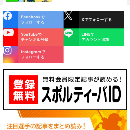
cebo
X
Facebookで
Xでフォローする
ok
フォローする
uTube
LINE
YouTubeで
LINEで
チャンネル登録
アカウント追加
stagra
Instagramで
m
フォローする
】
・
・
。
前
へ
Tea
mUKYO