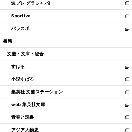
週プレ グラジャパ!
く
で
ィ
い
新
開
ン
ウ
し
Sportiva
く
ド
ィ
い
新
ウ
ン
ウ
し
パラスポ
で
ド
ィ
い
新
開
ウ
ン
ウ
し
書籍
く
で
ド
ィ
い
開
ウ
ン
ウ
文芸・文庫・総合
く
で
ド
ィ
開
ウ
ン
すばる
く
で
ド
新
開
ウ
し
小説すばる
く
で
い
新
開
ウ
し
集英社 文芸ステーション
く
ィ
い
新
ン
ウ
し
web 集英社文庫
ド
ィ
い
新
ウ
ン
ウ
し
青春と読書
で
ド
ィ
い
新
開
ウ
ン
ウ
し
アジア人物史
く
で
ド
ィ
い
新