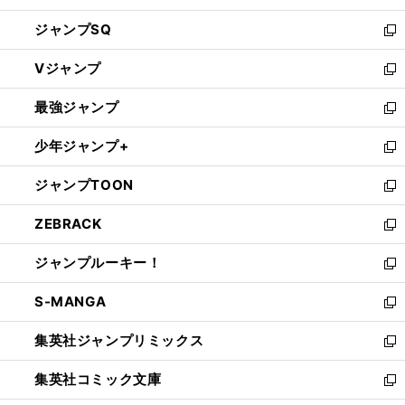
し
ジャンプSQ
い
新
ウ
し
Vジャンプ
ィ
い
新
ン
ウ
し
最強ジャンプ
ド
ィ
い
新
ウ
ン
ウ
し
少年ジャンプ+
で
ド
ィ
い
新
開
ウ
ン
ウ
し
ジャンプTOON
く
で
ド
ィ
い
新
開
ウ
ン
ウ
し
ZEBRACK
く
で
ド
ィ
い
新
開
ウ
ン
ウ
し
ジャンプルーキー！
く
で
ド
ィ
い
新
開
ウ
ン
ウ
し
S-MANGA
く
で
ド
ィ
い
新
開
ウ
ン
ウ
し
集英社ジャンプリミックス
く
で
ド
ィ
い
新
開
ウ
ン
ウ
し
集英社コミック文庫
く
で
ド
ィ
い
新
開
ウ
ン
ウ
し