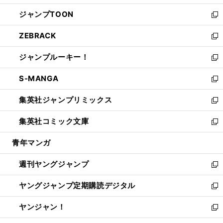
開
ウ
ン
ウ
し
ジャンプTOON
く
で
ド
ィ
い
新
開
ウ
ン
ウ
し
ZEBRACK
く
で
ド
ィ
い
新
開
ウ
ン
ウ
し
ジャンプルーキー！
く
で
ド
ィ
い
新
開
ウ
ン
ウ
し
S-MANGA
く
で
ド
ィ
い
新
開
ウ
ン
ウ
し
集英社ジャンプリミックス
く
で
ド
ィ
い
新
開
ウ
ン
ウ
し
集英社コミック文庫
く
で
ド
ィ
い
新
開
ウ
ン
ウ
し
青年マンガ
く
で
ド
ィ
い
開
ウ
ン
ウ
週刊ヤングジャンプ
く
で
ド
ィ
新
開
ウ
ン
し
ヤングジャンプ定期購読デジタル
く
で
ド
い
新
開
ウ
ウ
し
ヤンジャン！
く
で
ィ
い
新
開
ン
ウ
し