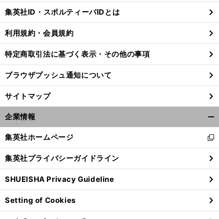
じ
集英社ID・スポルティーバIDとは
る
利用規約・会員規約
特定商取引法に基づく表示・その他の事項
ブラウザプッシュ通知について
サイトマップ
企業情報
開
く/
集英社ホームページ
新
閉
し
じ
集英社プライバシーガイドライン
い
る
ウ
SHUEISHA Privacy Guideline
ィ
ン
Setting of Cookies
ド
ウ