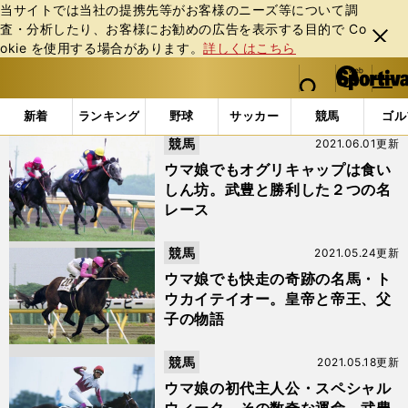
当サイトでは当社の提携先等がお客様のニーズ等について調
査・分析したり、お客様にお勧めの広告を表⽰する⽬的で Co
閉じ
okie を使⽤する場合があります。
詳しくはこちら
る
マイペ
web Sportiva (webスポルティーバ)
検索
メニュ
we
ー
「ジャパンカップ」の検索結果 (5ページ目)
b
ジ
新着
ランキング
野球
サッカー
競馬
ゴル
ス
競馬
2021.06.01更新
ポ
ル
ウマ娘でもオグリキャップは食い
テ
しん坊。武豊と勝利した２つの名
ィ
レース
ー
バ
競馬
2021.05.24更新
ウマ娘でも快走の奇跡の名馬・ト
ウカイテイオー。皇帝と帝王、父
子の物語
競馬
2021.05.18更新
ウマ娘の初代主人公・スペシャル