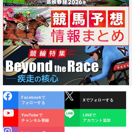
cebo
X
Facebookで
Xでフォローする
ok
フォローする
uTube
LINE
YouTubeで
LINEで
チャンネル登録
アカウント追加
stagra