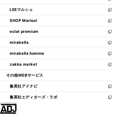
開
ウ
ン
ウ
し
LEEマルシェ
く
で
ド
ィ
い
新
開
ウ
ン
ウ
し
SHOP Marisol
く
で
ド
ィ
い
新
開
ウ
ン
ウ
し
eclat premium
く
で
ド
ィ
い
新
開
ウ
ン
ウ
し
mirabella
く
で
ド
ィ
い
新
開
ウ
ン
ウ
し
mirabella homme
く
で
ド
ィ
い
新
開
ウ
ン
ウ
し
zakka market
く
で
ド
ィ
い
新
開
ウ
ン
ウ
し
その他WEBサービス
く
で
ド
ィ
い
開
ウ
ン
ウ
集英社アドナビ
く
で
ド
ィ
新
開
ウ
ン
し
集英社エディターズ・ラボ
く
で
ド
い
新
開
ウ
ウ
し
く
で
ィ
い
開