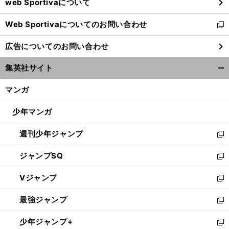
web Sportivaについて
で
開
Web Sportivaについてのお問い合わせ
く
新
し
広告についてのお問い合わせ
い
ウ
集英社サイト
ィ
開
ン
く/
マンガ
ド
閉
ウ
じ
少年マンガ
で
る
開
週刊少年ジャンプ
く
新
し
ジャンプSQ
い
新
ウ
し
Vジャンプ
ィ
い
新
ン
ウ
し
最強ジャンプ
ド
ィ
い
新
ウ
ン
ウ
し
少年ジャンプ+
で
ド
ィ
い
新