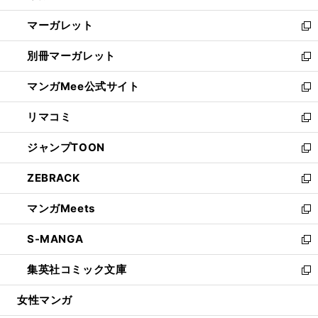
開
ウ
ン
し
マーガレット
く
で
ド
い
新
開
ウ
ウ
し
別冊マーガレット
く
で
ィ
い
新
開
ン
ウ
し
マンガMee公式サイト
く
ド
ィ
い
新
ウ
ン
ウ
し
リマコミ
で
ド
ィ
い
新
開
ウ
ン
ウ
し
ジャンプTOON
く
で
ド
ィ
い
新
開
ウ
ン
ウ
し
ZEBRACK
く
で
ド
ィ
い
新
開
ウ
ン
ウ
し
マンガMeets
く
で
ド
ィ
い
新
開
ウ
ン
ウ
し
S-MANGA
く
で
ド
ィ
い
新
開
ウ
ン
ウ
し
集英社コミック文庫
く
で
ド
ィ
い
新
開
ウ
ン
ウ
し
女性マンガ
く
で
ド
ィ
い
開
ウ
ン
ウ