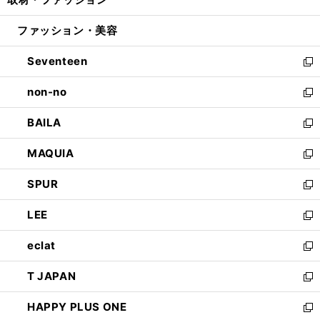
で
ド
ィ
い
開
ウ
ン
ウ
ファッション・美容
く
で
ド
ィ
開
ウ
ン
Seventeen
く
で
ド
新
開
ウ
し
non-no
く
で
い
新
開
ウ
し
BAILA
く
ィ
い
新
ン
ウ
し
MAQUIA
ド
ィ
い
新
ウ
ン
ウ
し
SPUR
で
ド
ィ
い
新
開
ウ
ン
ウ
し
LEE
く
で
ド
ィ
い
新
開
ウ
ン
ウ
し
eclat
く
で
ド
ィ
い
新
開
ウ
ン
ウ
し
T JAPAN
く
で
ド
ィ
い
新
開
ウ
ン
ウ
し
HAPPY PLUS ONE
く
で
ド
ィ
い
新