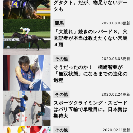
グタクト。だが、物足りないデー
タも
競馬
2020.08.08更新
「大荒れ」続きのレパードＳ。穴
党記者が本当は教えたくない穴馬
４頭
その他
2020.06.08更新
そうだったのか！ 楢崎智亜が
「無双状態」になるまでの進化の
過程
その他
2020.02.24更新
スポーツクライミング・スピード
はパリ五輪で単種目に。日本勢は
期待大
その他
2020.02.11更新