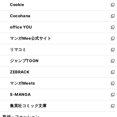
Cookie
く
で
ド
ィ
新
開
ウ
ン
し
Cocohana
く
で
ド
い
新
開
ウ
ウ
し
office YOU
く
で
ィ
い
新
開
ン
ウ
し
マンガMee公式サイト
く
ド
ィ
い
新
ウ
ン
ウ
し
リマコミ
で
ド
ィ
い
新
開
ウ
ン
ウ
し
ジャンプTOON
く
で
ド
ィ
い
新
開
ウ
ン
ウ
し
ZEBRACK
く
で
ド
ィ
い
新
開
ウ
ン
ウ
し
マンガMeets
く
で
ド
ィ
い
新
開
ウ
ン
ウ
し
S-MANGA
く
で
ド
ィ
い
新
開
ウ
ン
ウ
し
集英社コミック文庫
く
で
ド
ィ
い
新
開
ウ
ン
ウ
し
取材・ファッション
く