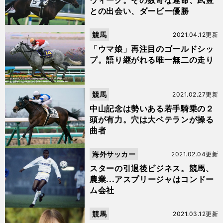
ウィーク。その数奇な運命、武豊
との出会い、ダービー優勝
競馬
2021.04.12更新
「ウマ娘」再注目のゴールドシッ
プ。語り継がれる唯一無二の走り
競馬
2021.02.27更新
中山記念は勢いある若手騎乗の２
頭が有力。穴は大ベテランが操る
曲者
海外サッカー
2021.02.04更新
スターの引退後ビジネス。競馬、
農業...アスプリージャはコンドー
ム会社
競馬
2021.03.12更新