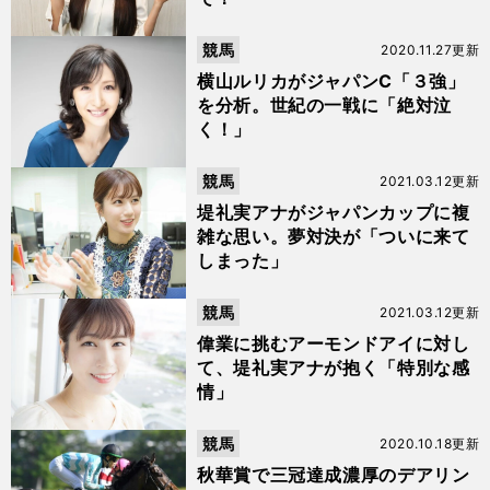
競馬
2020.11.27更新
横山ルリカがジャパンC「３強」
を分析。世紀の一戦に「絶対泣
く！」
競馬
2021.03.12更新
堤礼実アナがジャパンカップに複
雑な思い。夢対決が「ついに来て
しまった」
競馬
2021.03.12更新
偉業に挑むアーモンドアイに対し
て、堤礼実アナが抱く「特別な感
情」
競馬
2020.10.18更新
秋華賞で三冠達成濃厚のデアリン