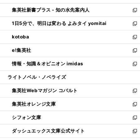
開
ン
ウ
し
集英社新書プラス - 知の水先案内人
く
ド
ィ
い
新
ウ
ン
ウ
し
1日5分で、明日は変わる よみタイ yomitai
で
ド
ィ
い
新
開
ウ
ン
ウ
し
kotoba
く
で
ド
ィ
い
新
開
ウ
ン
ウ
し
e!集英社
く
で
ド
ィ
い
新
開
ウ
ン
ウ
し
情報・知識＆オピニオン imidas
く
で
ド
ィ
い
新
開
ウ
ン
ウ
し
ライトノベル・ノベライズ
く
で
ド
ィ
い
開
ウ
ン
ウ
集英社Webマガジン コバルト
く
で
ド
ィ
新
開
ウ
ン
し
集英社オレンジ文庫
く
で
ド
い
新
開
ウ
ウ
し
シフォン文庫
く
で
ィ
い
新
開
ン
ウ
し
ダッシュエックス文庫公式サイト
く
ド
ィ
い
新
ウ
ン
ウ
し