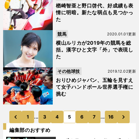
楢崎智亜と野口啓代、好成績も表
情に明暗。新たな弱点も見つかっ
た
競馬
2020.01.01更新
横山ルリカが2019年の競馬を総
括。漢字ひと文字「外」で表現し
た
その他球技
2019.12.02更新
おりひめジャパン、五輪を見すえ
て女子ハンドボール世界選手権に
挑む
次
1
...
3
4
5
6
7
...
16
のページへ
のページへ
前
編集部のおすすめ