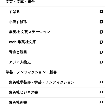
文芸・文庫・総合
く
で
ド
ィ
開
ウ
ン
すばる
く
で
ド
新
開
ウ
し
小説すばる
く
で
い
新
開
ウ
し
集英社 文芸ステーション
く
ィ
い
新
ン
ウ
し
web 集英社文庫
ド
ィ
い
新
ウ
ン
ウ
し
青春と読書
で
ド
ィ
い
新
開
ウ
ン
ウ
し
アジア人物史
く
で
ド
ィ
い
新
開
ウ
ン
ウ
し
学芸・ノンフィクション・新書
く
で
ド
ィ
い
開
ウ
ン
ウ
集英社学芸部 - 学芸・ノンフィクション
く
で
ド
ィ
新
開
ウ
ン
し
集英社ビジネス書
く
で
ド
い
新
開
ウ
ウ
し
集英社新書
く
で
ィ
い
新