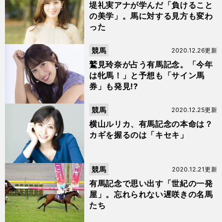
堤礼実アナが学んだ「負けること
の美学」。馬に対する見方も変わ
った
競馬
2020.12.26更新
鷲見玲奈が占う有馬記念。「今年
は牝馬！」と予想も「サイン馬
券」も発見!?
競馬
2020.12.25更新
横山ルリカ、有馬記念の本命は？
カギを握るのは「キセキ」
競馬
2020.12.21更新
有馬記念で思い出す「世紀の一発
屋」。忘れられない遅咲きの名馬
たち