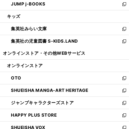
JUMP j-BOOKS
で
ド
ィ
い
新
開
ウ
ン
ウ
し
キッズ
く
で
ド
ィ
い
開
ウ
ン
ウ
集英社みらい文庫
く
で
ド
ィ
新
開
ウ
ン
し
集英社の児童図書 S-KIDS.LAND
く
で
ド
い
新
開
ウ
ウ
し
オンラインストア・
その他WEBサービス
く
で
ィ
い
開
ン
ウ
オンラインストア
く
ド
ィ
ウ
ン
OTO
で
ド
新
開
ウ
し
SHUEISHA MANGA-ART HERITAGE
く
で
い
新
開
ウ
し
ジャンプキャラクターズストア
く
ィ
い
新
ン
ウ
し
HAPPY PLUS STORE
ド
ィ
い
新
ウ
ン
ウ
し
SHUEISHA VOX
で
ド
ィ
い
新