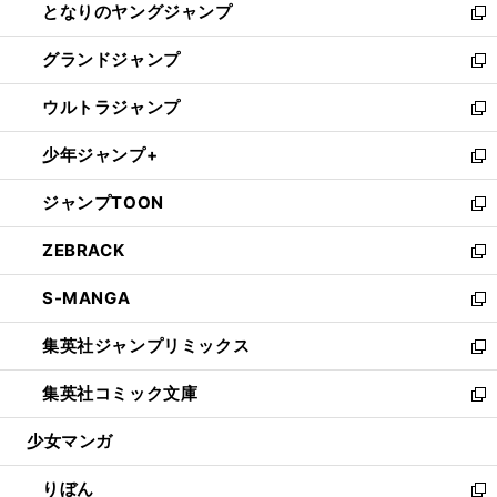
となりのヤングジャンプ
く
ド
ィ
い
新
ウ
ン
ウ
し
グランドジャンプ
で
ド
ィ
い
新
開
ウ
ン
ウ
し
ウルトラジャンプ
く
で
ド
ィ
い
新
開
ウ
ン
ウ
し
少年ジャンプ+
く
で
ド
ィ
い
新
開
ウ
ン
ウ
し
ジャンプTOON
く
で
ド
ィ
い
新
開
ウ
ン
ウ
し
ZEBRACK
く
で
ド
ィ
い
新
開
ウ
ン
ウ
し
S-MANGA
く
で
ド
ィ
い
新
開
ウ
ン
ウ
し
集英社ジャンプリミックス
く
で
ド
ィ
い
新
開
ウ
ン
ウ
し
集英社コミック文庫
く
で
ド
ィ
い
新
開
ウ
ン
ウ
し
少女マンガ
く
で
ド
ィ
い
開
ウ
ン
ウ
りぼん
く
で
ド
ィ
新