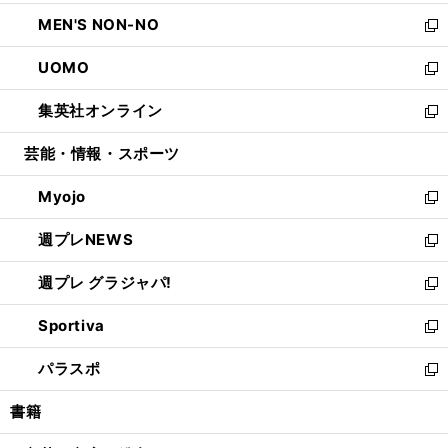
開
ウ
ン
ウ
し
MEN'S NON-NO
く
で
ド
ィ
い
新
開
ウ
ン
ウ
し
UOMO
く
で
ド
ィ
い
新
開
ウ
ン
ウ
し
集英社オンライン
く
で
ド
ィ
い
新
開
ウ
ン
ウ
し
芸能・情報・スポーツ
く
で
ド
ィ
い
開
ウ
ン
ウ
Myojo
く
で
ド
ィ
新
開
ウ
ン
し
週プレNEWS
く
で
ド
い
新
開
ウ
ウ
し
週プレ グラジャパ!
く
で
ィ
い
新
開
ン
ウ
し
Sportiva
く
ド
ィ
い
新
ウ
ン
ウ
し
パラスポ
で
ド
ィ
い
新
開
ウ
ン
ウ
し
書籍
く
で
ド
ィ
い
開
ウ
ン
ウ