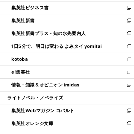
開
ウ
ン
し
集英社ビジネス書
く
で
ド
い
新
開
ウ
ウ
し
集英社新書
く
で
ィ
い
新
開
ン
ウ
し
集英社新書プラス - 知の水先案内人
く
ド
ィ
い
新
ウ
ン
ウ
し
1日5分で、明日は変わる よみタイ yomitai
で
ド
ィ
い
新
開
ウ
ン
ウ
し
kotoba
く
で
ド
ィ
い
新
開
ウ
ン
ウ
し
e!集英社
く
で
ド
ィ
い
新
開
ウ
ン
ウ
し
情報・知識＆オピニオン imidas
く
で
ド
ィ
い
新
開
ウ
ン
ウ
し
ライトノベル・ノベライズ
く
で
ド
ィ
い
開
ウ
ン
ウ
集英社Webマガジン コバルト
く
で
ド
ィ
新
開
ウ
ン
し
集英社オレンジ文庫
く
で
ド
い
新
開
ウ
ウ
し