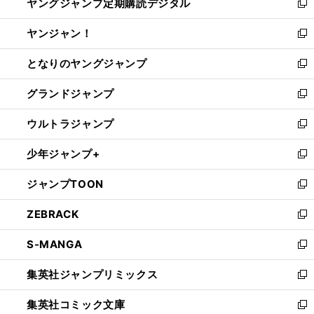
ヤングジャンプ定期購読デジタル
く
で
ド
い
新
開
ウ
ウ
し
ヤンジャン！
く
で
ィ
い
新
開
ン
ウ
し
となりのヤングジャンプ
く
ド
ィ
い
新
ウ
ン
ウ
し
グランドジャンプ
で
ド
ィ
い
新
開
ウ
ン
ウ
し
ウルトラジャンプ
く
で
ド
ィ
い
新
開
ウ
ン
ウ
し
少年ジャンプ+
く
で
ド
ィ
い
新
開
ウ
ン
ウ
し
ジャンプTOON
く
で
ド
ィ
い
新
開
ウ
ン
ウ
し
ZEBRACK
く
で
ド
ィ
い
新
開
ウ
ン
ウ
し
S-MANGA
く
で
ド
ィ
い
新
開
ウ
ン
ウ
し
集英社ジャンプリミックス
く
で
ド
ィ
い
新
開
ウ
ン
ウ
し
集英社コミック文庫
く
で
ド
ィ
い
新