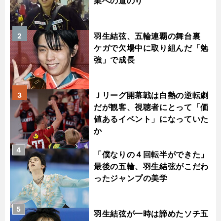
業への道のり
羽生結弦、五輪連覇の舞台裏
2
ケガで欠場中に取り組んだ「勉
強」で成長
Ｊリーグ開幕戦は白熱の逆転劇
3
だが観客、視聴者にとって「価
値あるイベント」になっていた
か
4
「僕なりの４回転半ができた」
最後の五輪、羽生結弦がこだわ
ったジャンプの美学
5
羽生結弦が一時は諦めたソチ五