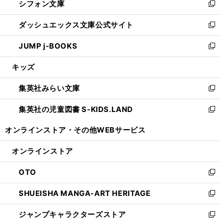
シフォン文庫
く
で
ィ
い
新
開
ン
ウ
し
ダッシュエックス文庫公式サイト
く
ド
ィ
い
新
ウ
ン
ウ
し
JUMP j-BOOKS
で
ド
ィ
い
新
開
ウ
ン
ウ
し
キッズ
く
で
ド
ィ
い
開
ウ
ン
ウ
集英社みらい文庫
く
で
ド
ィ
新
開
ウ
ン
し
集英社の児童図書 S-KIDS.LAND
く
で
ド
い
新
開
ウ
ウ
し
オンラインストア・
その他WEBサービス
く
で
ィ
い
開
ン
ウ
オンラインストア
く
ド
ィ
ウ
ン
OTO
で
ド
新
開
ウ
し
SHUEISHA MANGA-ART HERITAGE
く
で
い
新
開
ウ
し
ジャンプキャラクターズストア
く
ィ
い
新