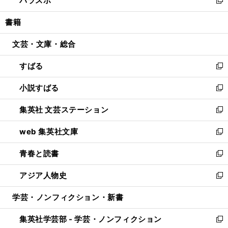
パラスポ
で
ド
ィ
い
新
開
ウ
ン
ウ
し
書籍
く
で
ド
ィ
い
開
ウ
ン
ウ
文芸・文庫・総合
く
で
ド
ィ
開
ウ
ン
すばる
く
で
ド
新
開
ウ
し
小説すばる
く
で
い
新
開
ウ
し
集英社 文芸ステーション
く
ィ
い
新
ン
ウ
し
web 集英社文庫
ド
ィ
い
新
ウ
ン
ウ
し
青春と読書
で
ド
ィ
い
新
開
ウ
ン
ウ
し
アジア人物史
く
で
ド
ィ
い
新
開
ウ
ン
ウ
し
学芸・ノンフィクション・新書
く
で
ド
ィ
い
開
ウ
ン
ウ
集英社学芸部 - 学芸・ノンフィクション
く
で
ド
ィ
新