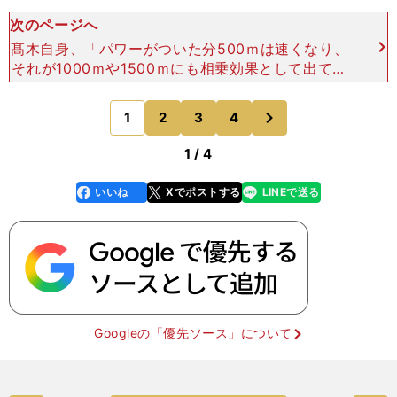
次のページへ
髙木自身、「パワーがついた分500ｍは速くなり、
それが1000ｍや1500ｍにも相乗効果として出てく
るのではないか」と期待しているという。一方で3
000ｍなどの持久力が必要な長距離になると、パワ
次
1
2
3
4
のページへ
ーとの
1 / 4
いいね
Xでポストする
LINEで送る
line
faceboo
x
k
Googleの「優先ソース」について