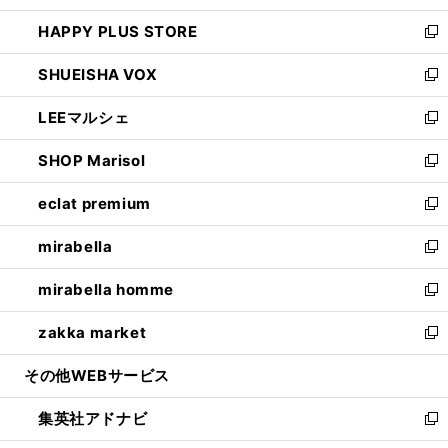
ン
ウ
し
HAPPY PLUS STORE
ド
ィ
い
新
ウ
ン
ウ
し
SHUEISHA VOX
で
ド
ィ
い
新
開
ウ
ン
ウ
し
LEEマルシェ
く
で
ド
ィ
い
新
開
ウ
ン
ウ
し
SHOP Marisol
く
で
ド
ィ
い
新
開
ウ
ン
ウ
し
eclat premium
く
で
ド
ィ
い
新
開
ウ
ン
ウ
し
mirabella
く
で
ド
ィ
い
新
開
ウ
ン
ウ
し
mirabella homme
く
で
ド
ィ
い
新
開
ウ
ン
ウ
し
zakka market
く
で
ド
ィ
い
新
開
ウ
ン
ウ
し
その他WEBサービス
く
で
ド
ィ
い
開
ウ
ン
ウ
集英社アドナビ
く
で
ド
ィ
新
開
ウ
ン
し