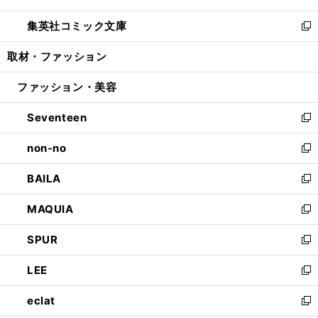
開
ウ
ン
ウ
し
集英社コミック文庫
く
で
ド
ィ
い
新
開
ウ
ン
ウ
し
取材・ファッション
く
で
ド
ィ
い
開
ウ
ン
ウ
ファッション・美容
く
で
ド
ィ
開
ウ
ン
Seventeen
く
で
ド
新
開
ウ
し
non-no
く
で
い
新
開
ウ
し
BAILA
く
ィ
い
新
ン
ウ
し
MAQUIA
ド
ィ
い
新
ウ
ン
ウ
し
SPUR
で
ド
ィ
い
新
開
ウ
ン
ウ
し
LEE
く
で
ド
ィ
い
新
開
ウ
ン
ウ
し
eclat
く
で
ド
ィ
い
新
開
ウ
ン
ウ