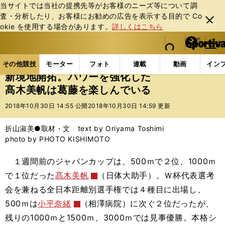
当サイトでは当社の提携先等がお客様のニーズ等について調
査・分析したり、お客様にお勧めの広告を表⽰する⽬的で Co
閉じ
okie を使⽤する場合があります。
詳しくはこちら
る
マイペ
web Sportiva (webスポルティーバ)
検索
メニュ
we
ー
その他競技の記事一覧
その他競技
冬季競技
新
b
ジ
その他競技
モーター
フォト
連載
動画
イン
ス
新境地開拓。パワーを強化した
ポ
髙木美帆は葛藤を楽しんでいる
ル
テ
2018年10月30日 14:55 公開
2018年10月30日 14:59 更新
ィ
ー
折山淑美●取材・文 text by Oriyama Toshimi
バ
photo by PHOTO KISHIMOTO
１週間前のジャパンカップは、500ｍで２位、1000ｍ
で１位だった
髙木美帆
（日体大助手）。Ｗ杯代表選考
会を兼ねる全日本距離別選手権では４種目に出場し、
500ｍは
小平奈緒
（相澤病院）に次ぐ２位だったが、
残りの1000ｍと1500ｍ、3000ｍでは見事優勝。本格シ