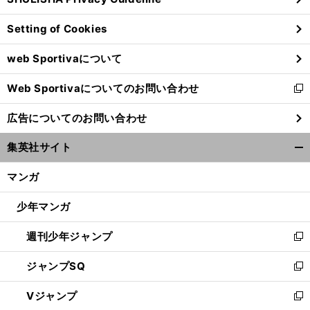
ィ
ン
Setting of Cookies
ド
ウ
web Sportivaについて
で
開
Web Sportivaについてのお問い合わせ
く
新
し
広告についてのお問い合わせ
い
ウ
集英社サイト
ィ
開
ン
く/
マンガ
ド
閉
ウ
じ
少年マンガ
で
る
開
週刊少年ジャンプ
く
新
し
ジャンプSQ
い
新
ウ
し
Vジャンプ
ィ
い
新