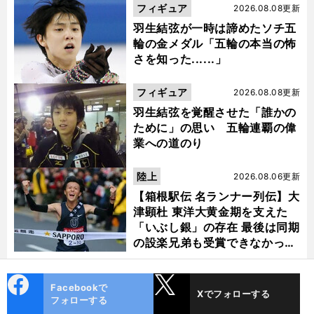
フィギュア
2026.08.08更新
羽生結弦が一時は諦めたソチ五
輪の金メダル「五輪の本当の怖
さを知った......」
フィギュア
2026.08.08更新
羽生結弦を覚醒させた「誰かの
ために」の思い 五輪連覇の偉
業への道のり
陸上
2026.08.06更新
【箱根駅伝 名ランナー列伝】大
津顕杜 東洋大黄金期を支えた
「いぶし銀」の存在 最後は同期
の設楽兄弟も受賞できなかった
金栗杯に輝く
cebo
X
Facebookで
Xでフォローする
ok
フォローする