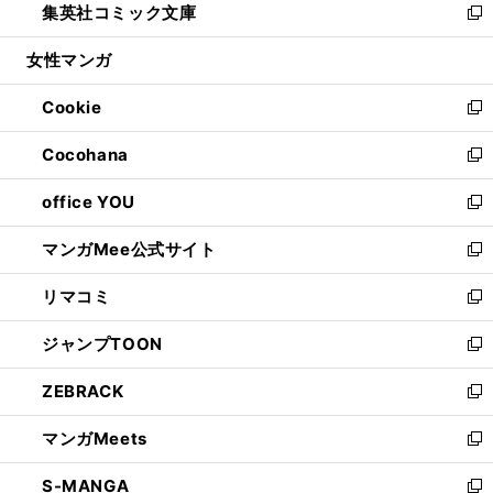
集英社コミック文庫
く
で
ド
ィ
い
新
開
ウ
ン
ウ
し
女性マンガ
く
で
ド
ィ
い
開
ウ
ン
ウ
Cookie
く
で
ド
ィ
新
開
ウ
ン
し
Cocohana
く
で
ド
い
新
開
ウ
ウ
し
office YOU
く
で
ィ
い
新
開
ン
ウ
し
マンガMee公式サイト
く
ド
ィ
い
新
ウ
ン
ウ
し
リマコミ
で
ド
ィ
い
新
開
ウ
ン
ウ
し
ジャンプTOON
く
で
ド
ィ
い
新
開
ウ
ン
ウ
し
ZEBRACK
く
で
ド
ィ
い
新
開
ウ
ン
ウ
し
マンガMeets
く
で
ド
ィ
い
新
開
ウ
ン
ウ
し
S-MANGA
く
で
ド
ィ
い
新