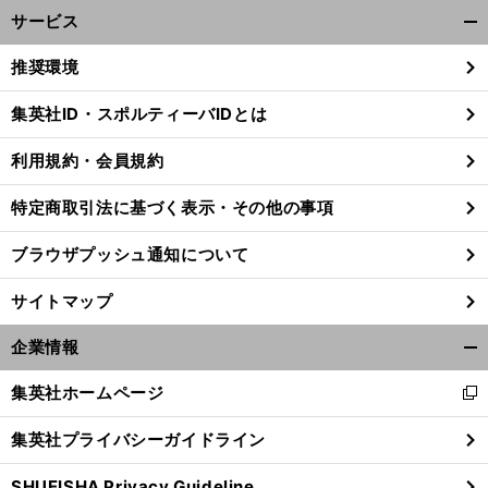
サービス
開
く/
推奨環境
閉
じ
集英社ID・スポルティーバIDとは
る
利用規約・会員規約
特定商取引法に基づく表示・その他の事項
ブラウザプッシュ通知について
サイトマップ
企業情報
開
く/
集英社ホームページ
新
閉
。
前
し
じ
へ
集英社プライバシーガイドライン
い
る
ウ
SHUEISHA Privacy Guideline