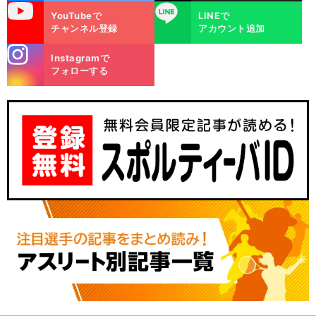
uTube
LINE
YouTubeで
LINEで
チャンネル登録
アカウント追加
stagra
Instagramで
m
フォローする