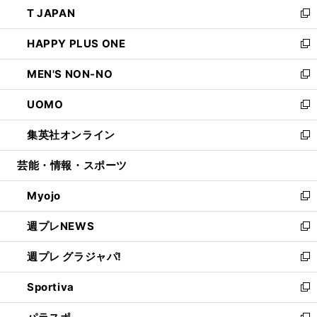
し
T JAPAN
く
で
ド
ィ
い
新
開
ウ
ン
ウ
し
HAPPY PLUS ONE
く
で
ド
ィ
い
新
開
ウ
ン
ウ
し
MEN'S NON-NO
く
で
ド
ィ
い
新
開
ウ
ン
ウ
し
UOMO
く
で
ド
ィ
い
新
開
ウ
ン
ウ
し
集英社オンライン
く
で
ド
ィ
い
新
開
ウ
ン
ウ
し
芸能・情報・スポーツ
く
で
ド
ィ
い
開
ウ
ン
ウ
Myojo
く
で
ド
ィ
新
開
ウ
ン
し
週プレNEWS
く
で
ド
い
新
開
ウ
ウ
し
週プレ グラジャパ!
く
で
ィ
い
新
開
ン
ウ
し
Sportiva
く
ド
ィ
い
新
ウ
ン
ウ
し