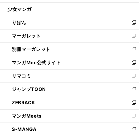
開
ウ
ン
ウ
し
少女マンガ
く
で
ド
ィ
い
開
ウ
ン
ウ
りぼん
く
で
ド
ィ
新
開
ウ
ン
し
マーガレット
く
で
ド
い
新
開
ウ
ウ
し
別冊マーガレット
く
で
ィ
い
新
開
ン
ウ
し
マンガMee公式サイト
く
ド
ィ
い
新
ウ
ン
ウ
し
リマコミ
で
ド
ィ
い
新
開
ウ
ン
ウ
し
ジャンプTOON
く
で
ド
ィ
い
新
開
ウ
ン
ウ
し
ZEBRACK
く
で
ド
ィ
い
新
開
ウ
ン
ウ
し
マンガMeets
く
で
ド
ィ
い
新
開
ウ
ン
ウ
し
S-MANGA
く
で
ド
ィ
い
新
開
ウ
ン
ウ
し