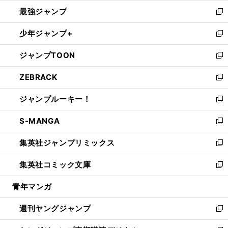
ン
ウ
し
最強ジャンプ
ド
ィ
い
新
ウ
ン
ウ
し
少年ジャンプ+
で
ド
ィ
い
新
開
ウ
ン
ウ
し
ジャンプTOON
く
で
ド
ィ
い
新
開
ウ
ン
ウ
し
ZEBRACK
く
で
ド
ィ
い
新
開
ウ
ン
ウ
し
ジャンプルーキー！
く
で
ド
ィ
い
新
開
ウ
ン
ウ
し
S-MANGA
く
で
ド
ィ
い
新
開
ウ
ン
ウ
し
集英社ジャンプリミックス
く
で
ド
ィ
い
新
開
ウ
ン
ウ
し
集英社コミック文庫
く
で
ド
ィ
い
新
開
ウ
ン
ウ
し
青年マンガ
く
で
ド
ィ
い
開
ウ
ン
ウ
週刊ヤングジャンプ
く
で
ド
ィ
新
開
ウ
ン
し