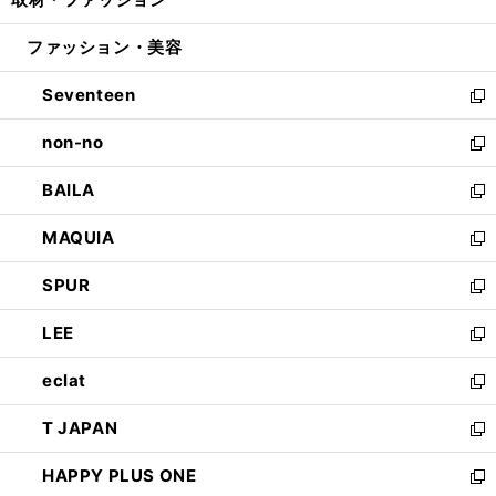
で
ド
ィ
い
開
ウ
ン
ウ
ファッション・美容
く
で
ド
ィ
開
ウ
ン
Seventeen
く
で
ド
新
開
ウ
し
non-no
く
で
い
新
開
ウ
し
BAILA
く
ィ
い
新
ン
ウ
し
MAQUIA
ド
ィ
い
新
ウ
ン
ウ
し
SPUR
で
ド
ィ
い
新
開
ウ
ン
ウ
し
LEE
く
で
ド
ィ
い
新
開
ウ
ン
ウ
し
eclat
く
で
ド
ィ
い
新
開
ウ
ン
ウ
し
T JAPAN
く
で
ド
ィ
い
新
開
ウ
ン
ウ
し
HAPPY PLUS ONE
く
で
ド
ィ
い
新