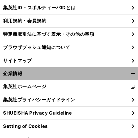
じ
集英社ID・スポルティーバIDとは
る
利用規約・会員規約
特定商取引法に基づく表示・その他の事項
ブラウザプッシュ通知について
サイトマップ
企業情報
開
く/
集英社ホームページ
新
閉
し
じ
集英社プライバシーガイドライン
い
る
ウ
SHUEISHA Privacy Guideline
ィ
ン
Setting of Cookies
ド
ウ