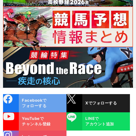
cebo
X
Facebookで
Xでフォローする
ok
フォローする
uTube
LINE
YouTubeで
LINEで
チャンネル登録
アカウント追加
stagra