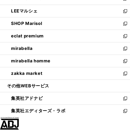
開
ウ
ン
ウ
し
LEEマルシェ
く
で
ド
ィ
い
新
開
ウ
ン
ウ
し
SHOP Marisol
く
で
ド
ィ
い
新
開
ウ
ン
ウ
し
eclat premium
く
で
ド
ィ
い
新
開
ウ
ン
ウ
し
mirabella
く
で
ド
ィ
い
新
開
ウ
ン
ウ
し
mirabella homme
く
で
ド
ィ
い
新
開
ウ
ン
ウ
し
zakka market
く
で
ド
ィ
い
新
開
ウ
ン
ウ
し
その他WEBサービス
く
で
ド
ィ
い
開
ウ
ン
ウ
集英社アドナビ
く
で
ド
ィ
新
開
ウ
ン
し
集英社エディターズ・ラボ
く
で
ド
い
新
開
ウ
ウ
し
く
で
ィ
い
開