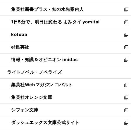
開
ン
ウ
し
集英社新書プラス - 知の水先案内人
く
ド
ィ
い
新
ウ
ン
ウ
し
1日5分で、明日は変わる よみタイ yomitai
で
ド
ィ
い
新
開
ウ
ン
ウ
し
kotoba
く
で
ド
ィ
い
新
開
ウ
ン
ウ
し
e!集英社
く
で
ド
ィ
い
新
開
ウ
ン
ウ
し
情報・知識＆オピニオン imidas
く
で
ド
ィ
い
新
開
ウ
ン
ウ
し
ライトノベル・ノベライズ
く
で
ド
ィ
い
開
ウ
ン
ウ
集英社Webマガジン コバルト
く
で
ド
ィ
新
開
ウ
ン
し
集英社オレンジ文庫
く
で
ド
い
新
開
ウ
ウ
し
シフォン文庫
く
で
ィ
い
新
開
ン
ウ
し
ダッシュエックス文庫公式サイト
く
ド
ィ
い
新
ウ
ン
ウ
し