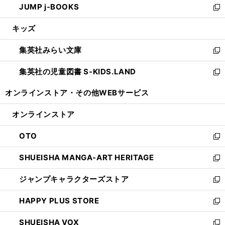
JUMP j-BOOKS
で
ド
ィ
い
新
開
ウ
ン
ウ
し
キッズ
く
で
ド
ィ
い
開
ウ
ン
ウ
集英社みらい文庫
く
で
ド
ィ
新
開
ウ
ン
し
集英社の児童図書 S-KIDS.LAND
く
で
ド
い
新
開
ウ
ウ
し
オンラインストア・
その他WEBサービス
く
で
ィ
い
開
ン
ウ
オンラインストア
く
ド
ィ
ウ
ン
OTO
で
ド
新
開
ウ
し
SHUEISHA MANGA-ART HERITAGE
く
で
い
新
開
ウ
し
ジャンプキャラクターズストア
く
ィ
い
新
ン
ウ
し
HAPPY PLUS STORE
ド
ィ
い
新
ウ
ン
ウ
し
SHUEISHA VOX
で
ド
ィ
い
新