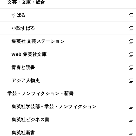
文芸・文庫・総合
く
で
ド
ィ
開
ウ
ン
すばる
く
で
ド
新
開
ウ
し
小説すばる
く
で
い
新
開
ウ
し
集英社 文芸ステーション
く
ィ
い
新
ン
ウ
し
web 集英社文庫
ド
ィ
い
新
ウ
ン
ウ
し
青春と読書
で
ド
ィ
い
新
開
ウ
ン
ウ
し
アジア人物史
く
で
ド
ィ
い
新
開
ウ
ン
ウ
し
学芸・ノンフィクション・新書
く
で
ド
ィ
い
開
ウ
ン
ウ
集英社学芸部 - 学芸・ノンフィクション
く
で
ド
ィ
新
開
ウ
ン
し
集英社ビジネス書
く
で
ド
い
新
開
ウ
ウ
し
集英社新書
く
で
ィ
い
新