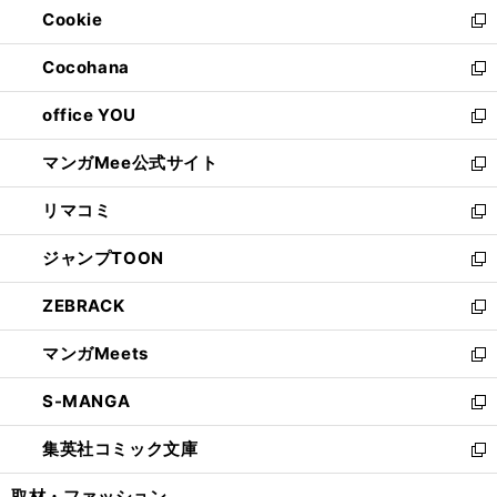
Cookie
く
で
ド
ィ
新
開
ウ
ン
し
Cocohana
く
で
ド
い
新
開
ウ
ウ
し
office YOU
く
で
ィ
い
新
開
ン
ウ
し
マンガMee公式サイト
く
ド
ィ
い
新
ウ
ン
ウ
し
リマコミ
で
ド
ィ
い
新
開
ウ
ン
ウ
し
ジャンプTOON
く
で
ド
ィ
い
新
開
ウ
ン
ウ
し
ZEBRACK
く
で
ド
ィ
い
新
開
ウ
ン
ウ
し
マンガMeets
く
で
ド
ィ
い
新
開
ウ
ン
ウ
し
S-MANGA
く
で
ド
ィ
い
新
開
ウ
ン
ウ
し
集英社コミック文庫
く
で
ド
ィ
い
新
開
ウ
ン
ウ
し
取材・ファッション
く