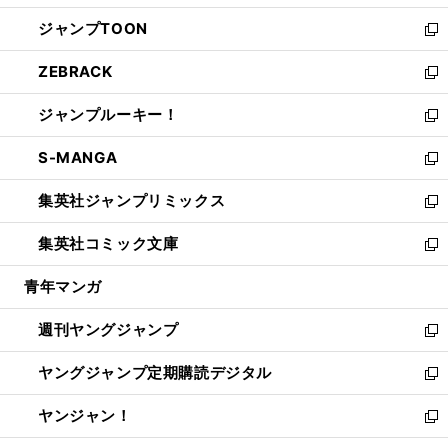
開
ウ
ン
ウ
し
ジャンプTOON
く
で
ド
ィ
い
新
開
ウ
ン
ウ
し
ZEBRACK
く
で
ド
ィ
い
新
開
ウ
ン
ウ
し
ジャンプルーキー！
く
で
ド
ィ
い
新
開
ウ
ン
ウ
し
S-MANGA
く
で
ド
ィ
い
新
開
ウ
ン
ウ
し
集英社ジャンプリミックス
く
で
ド
ィ
い
新
開
ウ
ン
ウ
し
集英社コミック文庫
く
で
ド
ィ
い
新
開
ウ
ン
ウ
し
青年マンガ
く
で
ド
ィ
い
開
ウ
ン
ウ
週刊ヤングジャンプ
く
で
ド
ィ
新
開
ウ
ン
し
ヤングジャンプ定期購読デジタル
く
で
ド
い
新
開
ウ
ウ
し
ヤンジャン！
く
で
ィ
い
新
開
ン
ウ
し