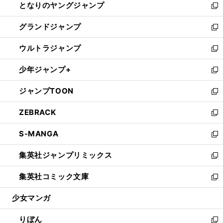
となりのヤングジャンプ
く
ド
ィ
い
新
ウ
ン
ウ
し
グランドジャンプ
で
ド
ィ
い
新
開
ウ
ン
ウ
し
ウルトラジャンプ
く
で
ド
ィ
い
新
開
ウ
ン
ウ
し
少年ジャンプ+
く
で
ド
ィ
い
新
開
ウ
ン
ウ
し
ジャンプTOON
く
で
ド
ィ
い
新
開
ウ
ン
ウ
し
ZEBRACK
く
で
ド
ィ
い
新
開
ウ
ン
ウ
し
S-MANGA
く
で
ド
ィ
い
新
開
ウ
ン
ウ
し
集英社ジャンプリミックス
く
で
ド
ィ
い
新
開
ウ
ン
ウ
し
集英社コミック文庫
く
で
ド
ィ
い
新
開
ウ
ン
ウ
し
少女マンガ
く
で
ド
ィ
い
開
ウ
ン
ウ
りぼん
く
で
ド
ィ
新