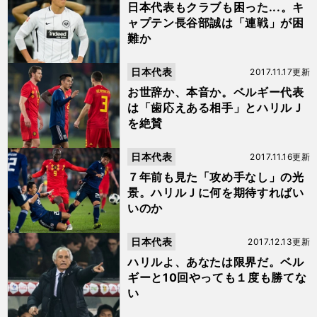
日本代表もクラブも困った...。キ
ャプテン長谷部誠は「連戦」が困
難か
日本代表
2017.11.17更新
お世辞か、本音か。ベルギー代表
は「歯応えある相手」とハリルＪ
を絶賛
日本代表
2017.11.16更新
７年前も見た「攻め手なし」の光
景。ハリルＪに何を期待すればい
いのか
日本代表
2017.12.13更新
ハリルよ、あなたは限界だ。ベル
ギーと10回やっても１度も勝てな
い