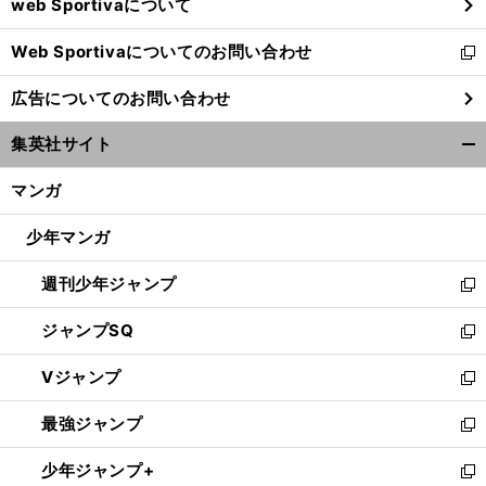
web Sportivaについて
で
開
Web Sportivaについてのお問い合わせ
く
新
し
広告についてのお問い合わせ
い
ウ
集英社サイト
ィ
開
ン
く/
マンガ
ド
閉
ウ
じ
少年マンガ
で
る
開
週刊少年ジャンプ
く
新
し
ジャンプSQ
い
新
ウ
し
Vジャンプ
ィ
い
新
ン
ウ
し
最強ジャンプ
ド
ィ
い
新
ウ
ン
ウ
し
少年ジャンプ+
で
ド
ィ
い
新