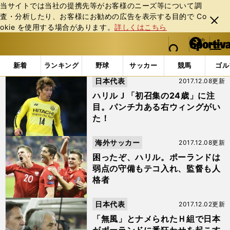
当サイトでは当社の提携先等がお客様のニーズ等について調
査・分析したり、お客様にお勧めの広告を表⽰する⽬的で Co
閉じ
okie を使⽤する場合があります。
詳しくはこちら
る
マイペ
web Sportiva (webスポルティーバ)
検索
メニュ
we
ー
「#ハリルホジッチ」の最新ニュース・ 情報 (4ページ目)
b
ジ
新着
ランキング
野球
サッカー
競馬
ゴル
ス
日本代表
2017.12.08更新
ポ
ル
ハリルＪ「初召集の24歳」に注
テ
目。パンチ力ある右ウィングがい
ィ
た！
ー
バ
海外サッカー
2017.12.08更新
困ったぞ、ハリル。ポーランドは
弱点の守備もテコ入れ、監督も人
格者
日本代表
2017.12.02更新
「無風」とナメられたＨ組で日本