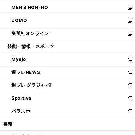
開
ウ
ン
ウ
し
MEN'S NON-NO
く
で
ド
ィ
い
新
開
ウ
ン
ウ
し
UOMO
く
で
ド
ィ
い
新
開
ウ
ン
ウ
し
集英社オンライン
く
で
ド
ィ
い
新
開
ウ
ン
ウ
し
芸能・情報・スポーツ
く
で
ド
ィ
い
開
ウ
ン
ウ
Myojo
く
で
ド
ィ
新
開
ウ
ン
し
週プレNEWS
く
で
ド
い
新
開
ウ
ウ
し
週プレ グラジャパ!
く
で
ィ
い
新
開
ン
ウ
し
Sportiva
く
ド
ィ
い
新
ウ
ン
ウ
し
パラスポ
で
ド
ィ
い
新
開
ウ
ン
ウ
し
書籍
く
で
ド
ィ
い
開
ウ
ン
ウ