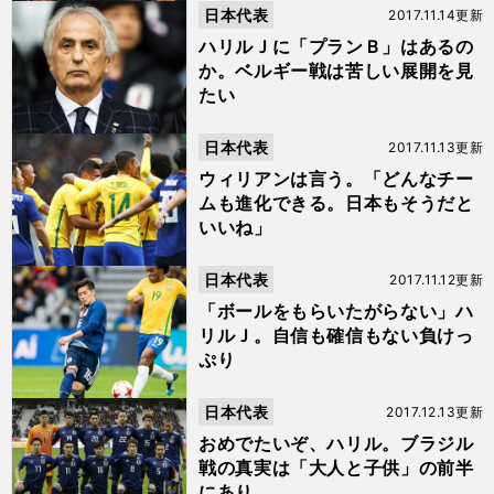
日本代表
2017.11.14更新
ハリルＪに「プランＢ」はあるの
か。ベルギー戦は苦しい展開を見
たい
日本代表
2017.11.13更新
ウィリアンは言う。「どんなチー
ムも進化できる。日本もそうだと
いいね」
日本代表
2017.11.12更新
「ボールをもらいたがらない」ハ
リルＪ。自信も確信もない負けっ
ぷり
日本代表
2017.12.13更新
おめでたいぞ、ハリル。ブラジル
戦の真実は「大人と子供」の前半
にあり