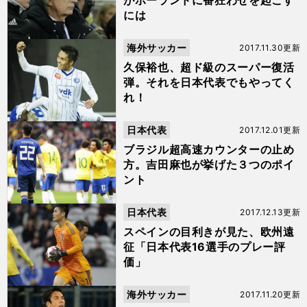
がポーランドに番狂わせを起こす
には
海外サッカー
2017.11.30更新
久保裕也、超ド級のスーパー復活
弾。それを日本代表でもやってく
れ！
日本代表
2017.12.01更新
ブラジル超高速カウンターの止め
方。吉田麻也が挙げた３つのポイ
ント
日本代表
2017.12.13更新
スペインの目利きが見た、欧州遠
征「日本代表16選手のプレー評
価」
海外サッカー
2017.11.20更新