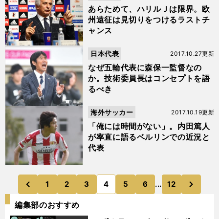
あらためて、ハリルＪは限界。欧
州遠征は見切りをつけるラストチ
ャンス
日本代表
2017.10.27更新
なぜ五輪代表に森保一監督なの
か。技術委員長はコンセプトを語
るべき
海外サッカー
2017.10.19更新
「俺には時間がない」。内田篤人
が率直に語るベルリンでの近況と
代表
次
1
2
3
4
5
6
...
12
のページへ
のページへ
前
編集部のおすすめ