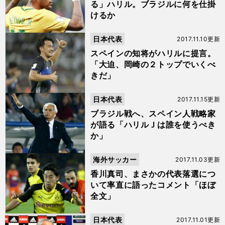
る」ハリル。ブラジルに何を仕掛
けるか
日本代表
2017.11.10更新
スペインの知将がハリルに提言。
「大迫、岡崎の２トップでいくべ
きだ」
日本代表
2017.11.15更新
ブラジル戦へ、スペイン人戦略家
が語る「ハリルＪは誰を使うべき
か」
海外サッカー
2017.11.03更新
香川真司、まさかの代表落選につ
いて率直に語ったコメント「ほぼ
全文」
日本代表
2017.11.01更新