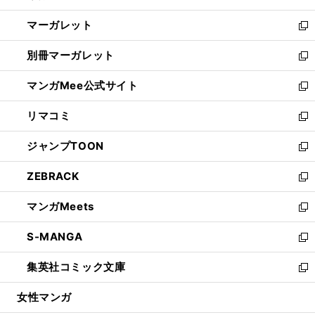
開
ウ
ン
し
マーガレット
く
で
ド
い
新
開
ウ
ウ
し
別冊マーガレット
く
で
ィ
い
新
開
ン
ウ
し
マンガMee公式サイト
く
ド
ィ
い
新
ウ
ン
ウ
し
リマコミ
で
ド
ィ
い
新
開
ウ
ン
ウ
し
ジャンプTOON
く
で
ド
ィ
い
新
開
ウ
ン
ウ
し
ZEBRACK
く
で
ド
ィ
い
新
開
ウ
ン
ウ
し
マンガMeets
く
で
ド
ィ
い
新
開
ウ
ン
ウ
し
S-MANGA
く
で
ド
ィ
い
新
開
ウ
ン
ウ
し
集英社コミック文庫
く
で
ド
ィ
い
新
開
ウ
ン
ウ
し
女性マンガ
く
で
ド
ィ
い
開
ウ
ン
ウ