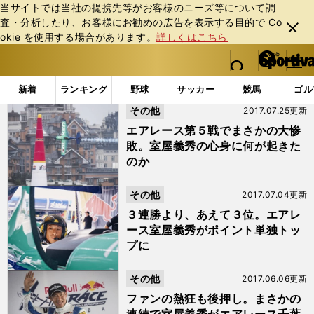
当サイトでは当社の提携先等がお客様のニーズ等について調
査・分析したり、お客様にお勧めの広告を表⽰する⽬的で Co
閉じ
okie を使⽤する場合があります。
詳しくはこちら
る
マイペ
web Sportiva (webスポルティーバ)
検索
メニュ
we
ー
「室屋義秀」の検索結果 (2ページ目)
b
ジ
新着
ランキング
野球
サッカー
競馬
ゴル
ス
その他
2017.07.25更新
ポ
ル
エアレース第５戦でまさかの大惨
テ
敗。室屋義秀の心身に何が起きた
ィ
のか
ー
バ
その他
2017.07.04更新
３連勝より、あえて３位。エアレ
ース室屋義秀がポイント単独トッ
プに
その他
2017.06.06更新
ファンの熱狂も後押し。まさかの