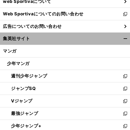
web Sportivaについて
で
開
Web Sportivaについてのお問い合わせ
く
新
し
広告についてのお問い合わせ
い
ウ
集英社サイト
ィ
開
ン
く/
マンガ
ド
閉
ウ
じ
少年マンガ
で
る
開
週刊少年ジャンプ
く
新
し
ジャンプSQ
い
新
ウ
し
Vジャンプ
ィ
い
新
ン
ウ
し
最強ジャンプ
ド
ィ
い
新
ウ
ン
ウ
し
少年ジャンプ+
で
ド
ィ
い
新