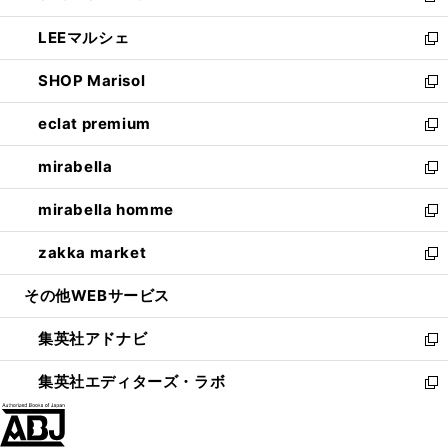
開
ウ
ン
ウ
し
LEEマルシェ
く
で
ド
ィ
い
新
開
ウ
ン
ウ
し
SHOP Marisol
く
で
ド
ィ
い
新
開
ウ
ン
ウ
し
eclat premium
く
で
ド
ィ
い
新
開
ウ
ン
ウ
し
mirabella
く
で
ド
ィ
い
新
開
ウ
ン
ウ
し
mirabella homme
く
で
ド
ィ
い
新
開
ウ
ン
ウ
し
zakka market
く
で
ド
ィ
い
新
開
ウ
ン
ウ
し
その他WEBサービス
く
で
ド
ィ
い
開
ウ
ン
ウ
集英社アドナビ
く
で
ド
ィ
新
開
ウ
ン
し
集英社エディターズ・ラボ
く
で
ド
い
新
開
ウ
ウ
し
く
で
ィ
い
開