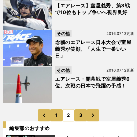
【エアレース】室屋義秀、第3戦
で10位もトップ争いへ視界良好
その他
2016.07.12更新
念願のエアレース日本大会で室屋
義秀が笑顔。「人生で一番いい
日」
その他
2016.07.12更新
エアレース・開幕戦で室屋義秀6
位。次戦の日本で飛躍の予感！
次
1
2
3
のページへ
のページへ
前
編集部のおすすめ