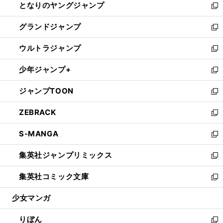
となりのヤングジャンプ
く
ド
ィ
い
新
ウ
ン
ウ
し
グランドジャンプ
で
ド
ィ
い
新
開
ウ
ン
ウ
し
ウルトラジャンプ
く
で
ド
ィ
い
新
開
ウ
ン
ウ
し
少年ジャンプ+
く
で
ド
ィ
い
新
開
ウ
ン
ウ
し
ジャンプTOON
く
で
ド
ィ
い
新
開
ウ
ン
ウ
し
ZEBRACK
く
で
ド
ィ
い
新
開
ウ
ン
ウ
し
S-MANGA
く
で
ド
ィ
い
新
開
ウ
ン
ウ
し
集英社ジャンプリミックス
く
で
ド
ィ
い
新
開
ウ
ン
ウ
し
集英社コミック文庫
く
で
ド
ィ
い
新
開
ウ
ン
ウ
し
少女マンガ
く
で
ド
ィ
い
開
ウ
ン
ウ
りぼん
く
で
ド
ィ
新