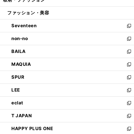
で
ド
ィ
い
開
ウ
ン
ウ
ファッション・美容
く
で
ド
ィ
開
ウ
ン
Seventeen
く
で
ド
新
開
ウ
し
non-no
く
で
い
新
開
ウ
し
BAILA
く
ィ
い
新
ン
ウ
し
MAQUIA
ド
ィ
い
新
ウ
ン
ウ
し
SPUR
で
ド
ィ
い
新
開
ウ
ン
ウ
し
LEE
く
で
ド
ィ
い
新
開
ウ
ン
ウ
し
eclat
く
で
ド
ィ
い
新
開
ウ
ン
ウ
し
T JAPAN
く
で
ド
ィ
い
新
開
ウ
ン
ウ
し
HAPPY PLUS ONE
く
で
ド
ィ
い
新