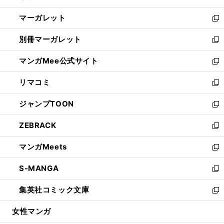
開
ウ
ン
し
マーガレット
く
で
ド
い
新
開
ウ
ウ
し
別冊マーガレット
く
で
ィ
い
新
開
ン
ウ
し
マンガMee公式サイト
く
ド
ィ
い
新
ウ
ン
ウ
し
リマコミ
で
ド
ィ
い
新
開
ウ
ン
ウ
し
ジャンプTOON
く
で
ド
ィ
い
新
開
ウ
ン
ウ
し
ZEBRACK
く
で
ド
ィ
い
新
開
ウ
ン
ウ
し
マンガMeets
く
で
ド
ィ
い
新
開
ウ
ン
ウ
し
S-MANGA
く
で
ド
ィ
い
新
開
ウ
ン
ウ
し
集英社コミック文庫
く
で
ド
ィ
い
新
開
ウ
ン
ウ
し
女性マンガ
く
で
ド
ィ
い
開
ウ
ン
ウ