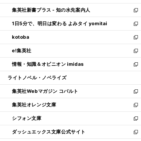
開
ン
ウ
し
集英社新書プラス - 知の水先案内人
く
ド
ィ
い
新
ウ
ン
ウ
し
1日5分で、明日は変わる よみタイ yomitai
で
ド
ィ
い
新
開
ウ
ン
ウ
し
kotoba
く
で
ド
ィ
い
新
開
ウ
ン
ウ
し
e!集英社
く
で
ド
ィ
い
新
開
ウ
ン
ウ
し
情報・知識＆オピニオン imidas
く
で
ド
ィ
い
新
開
ウ
ン
ウ
し
ライトノベル・ノベライズ
く
で
ド
ィ
い
開
ウ
ン
ウ
集英社Webマガジン コバルト
く
で
ド
ィ
新
開
ウ
ン
し
集英社オレンジ文庫
く
で
ド
い
新
開
ウ
ウ
し
シフォン文庫
く
で
ィ
い
新
開
ン
ウ
し
ダッシュエックス文庫公式サイト
く
ド
ィ
い
新
ウ
ン
ウ
し