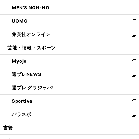
開
ウ
ン
ウ
し
MEN'S NON-NO
く
で
ド
ィ
い
新
開
ウ
ン
ウ
し
UOMO
く
で
ド
ィ
い
新
開
ウ
ン
ウ
し
集英社オンライン
く
で
ド
ィ
い
新
開
ウ
ン
ウ
し
芸能・情報・スポーツ
く
で
ド
ィ
い
開
ウ
ン
ウ
Myojo
く
で
ド
ィ
新
開
ウ
ン
し
週プレNEWS
く
で
ド
い
新
開
ウ
ウ
し
週プレ グラジャパ!
く
で
ィ
い
新
開
ン
ウ
し
Sportiva
く
ド
ィ
い
新
ウ
ン
ウ
し
パラスポ
で
ド
ィ
い
新
開
ウ
ン
ウ
し
書籍
く
で
ド
ィ
い
開
ウ
ン
ウ