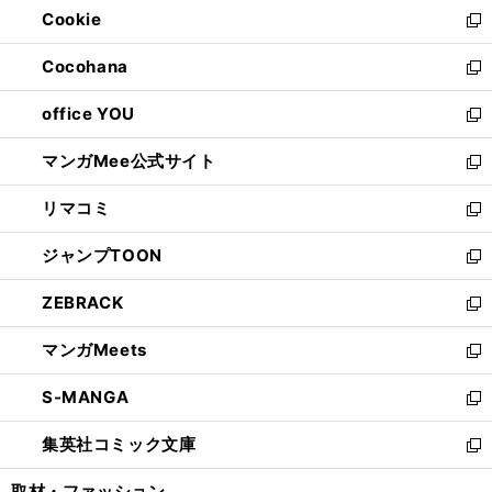
Cookie
く
で
ド
ィ
新
開
ウ
ン
し
Cocohana
く
で
ド
い
新
開
ウ
ウ
し
office YOU
く
で
ィ
い
新
開
ン
ウ
し
マンガMee公式サイト
く
ド
ィ
い
新
ウ
ン
ウ
し
リマコミ
で
ド
ィ
い
新
開
ウ
ン
ウ
し
ジャンプTOON
く
で
ド
ィ
い
新
開
ウ
ン
ウ
し
ZEBRACK
く
で
ド
ィ
い
新
開
ウ
ン
ウ
し
マンガMeets
く
で
ド
ィ
い
新
開
ウ
ン
ウ
し
S-MANGA
く
で
ド
ィ
い
新
開
ウ
ン
ウ
し
集英社コミック文庫
く
で
ド
ィ
い
新
開
ウ
ン
ウ
し
取材・ファッション
く