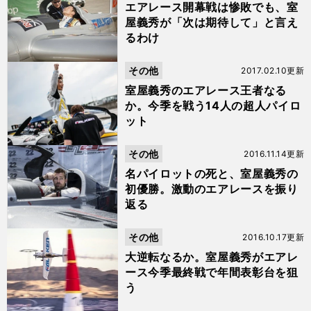
エアレース開幕戦は惨敗でも、室
屋義秀が「次は期待して」と言え
るわけ
その他
2017.02.10更新
室屋義秀のエアレース王者なる
か。今季を戦う14人の超人パイロ
ット
その他
2016.11.14更新
名パイロットの死と、室屋義秀の
初優勝。激動のエアレースを振り
返る
その他
2016.10.17更新
大逆転なるか。室屋義秀がエアレ
ース今季最終戦で年間表彰台を狙
う