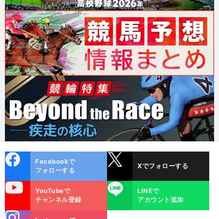
cebo
X
Facebookで
Xでフォローする
ok
フォローする
uTube
LINE
YouTubeで
LINEで
チャンネル登録
アカウント追加
stagra