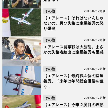
その他
2016.07.12更新
【エアレース】それはないんじゃ
ないの。再び失格に室屋義秀の怒
り爆発
その他
2016.07.12更新
エアレース開幕戦は大波乱。まさ
かの失格者続出に室屋義秀も困惑
その他
2016.07.12更新
【エアレース】最終戦４位の室屋
義秀。「来年は年間総合優勝を狙
う」
その他
2016.07.12更新
【エアレース】今季２度目の表彰