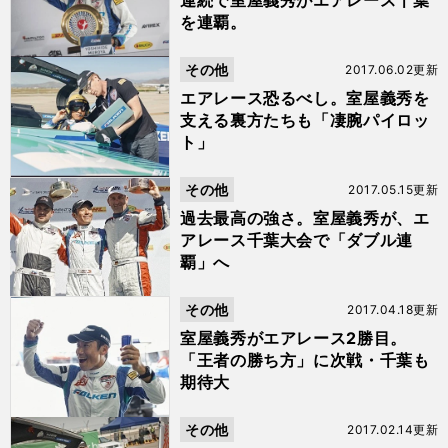
連続で室屋義秀がエアレース千葉
を連覇。
その他
2017.06.02更新
エアレース恐るべし。室屋義秀を
支える裏方たちも「凄腕パイロッ
ト」
その他
2017.05.15更新
過去最高の強さ。室屋義秀が、エ
アレース千葉大会で「ダブル連
覇」へ
その他
2017.04.18更新
室屋義秀がエアレース2勝目。
「王者の勝ち方」に次戦・千葉も
期待大
その他
2017.02.14更新