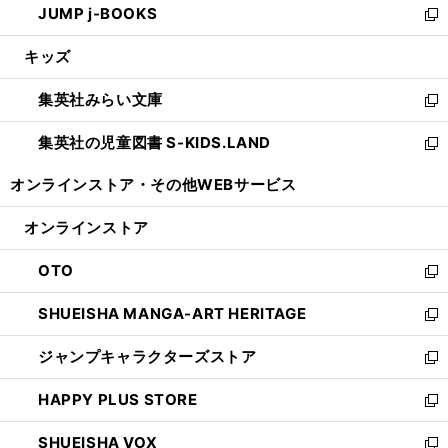
JUMP j-BOOKS
で
ド
ィ
い
新
開
ウ
ン
ウ
し
キッズ
く
で
ド
ィ
い
開
ウ
ン
ウ
集英社みらい文庫
く
で
ド
ィ
新
開
ウ
ン
し
集英社の児童図書 S-KIDS.LAND
く
で
ド
い
新
開
ウ
ウ
し
オンラインストア・
その他WEBサービス
く
で
ィ
い
開
ン
ウ
オンラインストア
く
ド
ィ
ウ
ン
OTO
で
ド
新
開
ウ
し
SHUEISHA MANGA-ART HERITAGE
く
で
い
新
開
ウ
し
ジャンプキャラクターズストア
く
ィ
い
新
ン
ウ
し
HAPPY PLUS STORE
ド
ィ
い
新
ウ
ン
ウ
し
SHUEISHA VOX
で
ド
ィ
い
新