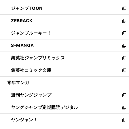
開
ウ
ン
ウ
し
ジャンプTOON
く
で
ド
ィ
い
新
開
ウ
ン
ウ
し
ZEBRACK
く
で
ド
ィ
い
新
開
ウ
ン
ウ
し
ジャンプルーキー！
く
で
ド
ィ
い
新
開
ウ
ン
ウ
し
S-MANGA
く
で
ド
ィ
い
新
開
ウ
ン
ウ
し
集英社ジャンプリミックス
く
で
ド
ィ
い
新
開
ウ
ン
ウ
し
集英社コミック文庫
く
で
ド
ィ
い
新
開
ウ
ン
ウ
し
青年マンガ
く
で
ド
ィ
い
開
ウ
ン
ウ
週刊ヤングジャンプ
く
で
ド
ィ
新
開
ウ
ン
し
ヤングジャンプ定期購読デジタル
く
で
ド
い
新
開
ウ
ウ
し
ヤンジャン！
く
で
ィ
い
新
開
ン
ウ
し