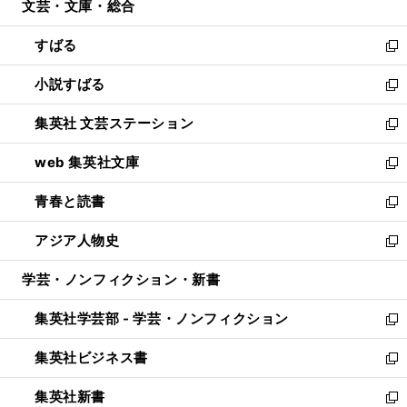
文芸・文庫・総合
く
で
ド
ィ
開
ウ
ン
すばる
く
で
ド
新
開
ウ
し
小説すばる
く
で
い
新
開
ウ
し
集英社 文芸ステーション
く
ィ
い
新
ン
ウ
し
web 集英社文庫
ド
ィ
い
新
ウ
ン
ウ
し
青春と読書
で
ド
ィ
い
新
開
ウ
ン
ウ
し
アジア人物史
く
で
ド
ィ
い
新
開
ウ
ン
ウ
し
学芸・ノンフィクション・新書
く
で
ド
ィ
い
開
ウ
ン
ウ
集英社学芸部 - 学芸・ノンフィクション
く
で
ド
ィ
新
開
ウ
ン
し
集英社ビジネス書
く
で
ド
い
新
開
ウ
ウ
し
集英社新書
く
で
ィ
い
新