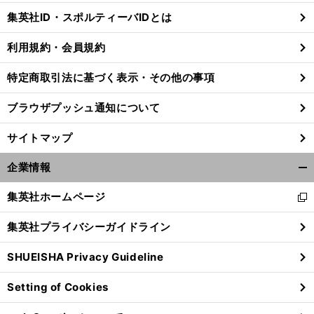
じ
集英社ID・スポルティーバIDとは
る
利用規約・会員規約
特定商取引法に基づく表示・その他の事項
ブラウザプッシュ通知について
サイトマップ
企業情報
開
く/
集英社ホームページ
新
閉
し
じ
集英社プライバシーガイドライン
い
る
ウ
SHUEISHA Privacy Guideline
ィ
ン
Setting of Cookies
ド
ウ