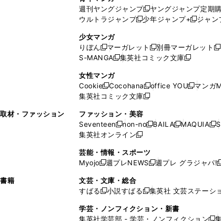
開
で
い
ウ
ウ
い
週刊ヤングジャンプ
ヤングジャンプ定期
新
く
開
ウ
ィ
ィ
ウ
ウルトラジャンプ
少年ジャンプ+
ジャン
新
し
新
く
ィ
ン
ン
ィ
し
い
し
ン
ド
ド
ン
少女マンガ
い
ウ
い
ド
ウ
ウ
ド
りぼん
マーガレット
別冊マーガレット
新
新
新
ウ
ィ
ウ
ウ
で
で
ウ
S-MANGA
集英社コミック文庫
し
新
し
新
ィ
ン
ィ
で
開
開
で
い
し
い
し
ン
ド
ン
女性マンガ
開
く
く
開
ウ
い
ウ
い
ド
ウ
ド
Cookie
Cocohana
office YOU
マンガM
く
く
新
新
新
ィ
ウ
ィ
ウ
ウ
で
ウ
集英社コミック文庫
し
新
し
し
ン
ィ
ン
ィ
で
開
で
い
し
い
い
ド
ン
ド
ン
取材・ファッション
ファッション・美容
開
く
開
ウ
い
ウ
ウ
ウ
ド
ウ
ド
Seventeen
non-no
BAILA
MAQUIA
S
く
く
新
新
新
新
ィ
ウ
ィ
ィ
で
ウ
で
ウ
集英社オンライン
し
新
し
し
し
ン
ィ
ン
ン
開
で
開
で
い
し
い
い
い
ド
ン
ド
ド
芸能・情報・スポーツ
く
開
く
開
ウ
い
ウ
ウ
ウ
ウ
ド
ウ
ウ
Myojo
週プレNEWS
週プレ グラジャパ!
く
く
新
新
新
ィ
ウ
ィ
ィ
ィ
で
ウ
で
で
し
し
ン
ィ
ン
ン
ン
書籍
文芸・文庫・総合
開
で
開
開
い
い
ド
ン
ド
ド
ド
すばる
小説すばる
集英社 文芸ステーシ
く
開
く
く
新
新
ウ
ウ
ウ
ド
ウ
ウ
ウ
く
し
し
ィ
ィ
学芸・ノンフィクション・新書
で
ウ
で
で
で
い
い
ン
ン
集英社学芸部 - 学芸・ノンフィクション
開
で
開
開
開
新