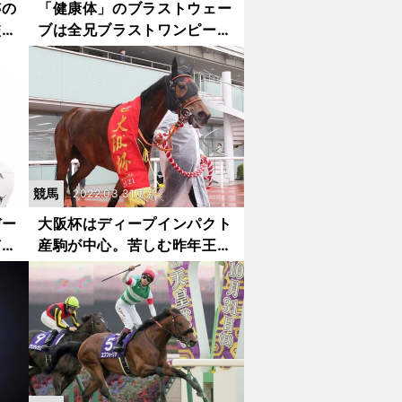
跡の
「健康体」のブラストウェー
校は
ブは全兄ブラストワンピース
どん
以上の活躍が期待される大器
競馬
2022.03.31更新
デー
大阪杯はディープインパクト
有力
産駒が中心。苦しむ昨年王者
リ分
の復活をあらゆるデータが後
押し