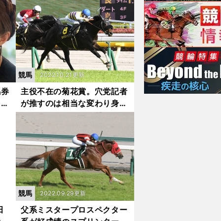
競馬
2022.10.21更新
馬券
主役不在の菊花賞。穴党記者
も荒
が推すのは相当な変わり身が
期待できるダービー出走馬２
頭
競馬
2022.09.29更新
田
父系ミスタープロスペクター