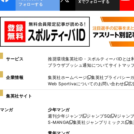
Xでフォローする
ok
フォローする
サービス
推奨環境
集英社ID・スポルティーバIDとは
ブラウザプッシュ通知について
サイトマッ
企業情報
集英社ホームページ
集英社プライバシー
新
Web Sportivaについてのお問い合わせ
広
し
新
い
し
集英社サイト
ウ
い
ィ
ウ
マンガ
少年マンガ
ン
ィ
週刊少年ジャンプ
ジャンプSQ
Vジャン
ド
ン
新
新
S-MANGA
集英社ジャンプリミックス
集
ウ
ド
新
し
し
新
で
ウ
し
い
い
し
青年マンガ