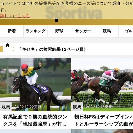
当サイトでは当社の提携先等がお客様のニーズ等について調査・分析し
web Sportiva (webスポルティーバ)
す。
詳しくはこちら
新着
ランキング
野球
サッカー
競馬
ゴル
we
「キセキ」の検索結果 (2ページ目)
b
ス
ポ
ル
テ
ィ
ー
バ
競馬
競馬
2022.12.22更新
2022.12.15更新
有馬記念で０勝の血統的ジン
朝日杯FSはディープイン
クスを「現役最強馬」が打ち
トとルーラーシップの血
破るか、レースと相性がいい
通する２頭を狙う。勝利