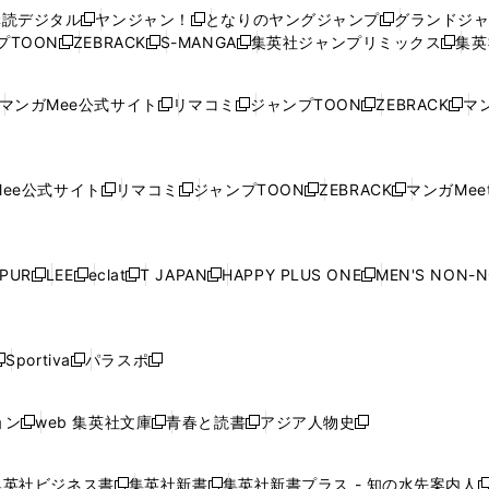
ウ
ウ
い
ウ
ウ
ウ
購読デジタル
ヤンジャン！
となりのヤングジャンプ
グランドジ
新
新
新
ィ
ィ
ウ
ィ
ィ
ィ
プTOON
ZEBRACK
S-MANGA
集英社ジャンプリミックス
集英
新
し
新
し
新
し
新
ン
ン
ィ
ン
ン
ン
し
い
し
い
し
い
し
ド
ド
ン
ド
ド
ド
い
ウ
い
ウ
い
ウ
い
ウ
ウ
ド
ウ
ウ
ウ
マンガMee公式サイト
リマコミ
ジャンプTOON
ZEBRACK
マン
新
新
新
新
ウ
ィ
ウ
ィ
ウ
ィ
ウ
で
で
ウ
で
で
で
し
し
し
し
し
ィ
ン
ィ
ン
ィ
ン
ィ
開
開
で
開
開
開
い
い
い
い
い
ン
ド
ン
ド
ン
ド
ン
く
く
開
く
く
く
ウ
ウ
ウ
ウ
ウ
ド
ウ
ド
ウ
ド
ウ
ド
ee公式サイト
リマコミ
ジャンプTOON
ZEBRACK
マンガMeet
く
新
新
新
新
ィ
ィ
ィ
ィ
ィ
ウ
で
ウ
で
ウ
で
ウ
し
し
し
し
ン
ン
ン
ン
ン
で
開
で
開
で
開
で
い
い
い
い
ド
ド
ド
ド
ド
開
く
開
く
開
く
開
ウ
ウ
ウ
ウ
ウ
ウ
ウ
ウ
ウ
PUR
LEE
eclat
T JAPAN
HAPPY PLUS ONE
MEN'S NON-
く
く
く
く
新
新
新
新
新
ィ
ィ
ィ
ィ
で
で
で
で
で
し
し
し
し
し
ン
ン
ン
ン
開
開
開
開
開
い
い
い
い
い
ド
ド
ド
ド
く
く
く
く
く
ウ
ウ
ウ
ウ
ウ
ウ
ウ
ウ
ウ
Sportiva
パラスポ
新
新
ィ
ィ
ィ
ィ
ィ
で
で
で
で
し
し
し
ン
ン
ン
ン
ン
開
開
開
開
い
い
い
ド
ド
ド
ド
ド
ョン
web 集英社文庫
青春と読書
アジア人物史
く
く
く
く
新
新
新
新
ウ
ウ
ウ
ウ
ウ
ウ
ウ
ウ
し
し
し
し
ィ
ィ
ィ
で
で
で
で
で
い
い
い
い
ン
ン
ン
集英社ビジネス書
集英社新書
集英社新書プラス - 知の水先案内人
開
開
開
開
開
新
新
新