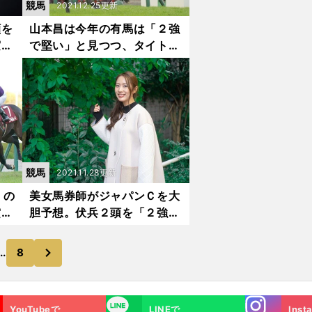
競馬
2021.12.25更新
顔を
山本昌は今年の有馬は「２強
実ア
で堅い」と見つつ、タイトル
？
ホルダーも「軸の１頭にな
る」
競馬
2021.11.28更新
」の
美女馬券師がジャパンＣを大
賞戦
胆予想。伏兵２頭を「２強」
？
の一角崩しに大抜擢
次
..
8
Instagra
LINE
YouTubeで
LINEで
Inst