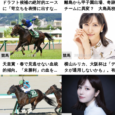
ドラフト候補の絶対的エース
離島から甲子園出場、奇
に「苛立ちを表情に出すな
チームに異変？ 大島高
よ！」。センバツ以降、勝て
「ずっと勝てていない。
ない大島高校ナインに起きた
底です」
意識改革
競馬
競馬
2022.04.28更新
2022.04.03更新
天皇賞・春で見逃せない血統
横山ルリカ、大阪杯は「
的傾向。「未勝利」の血を避
タが通用しないかも」。
け、世界的名血の２頭を狙う
馬の傾向や展望をガッツ
べし
析