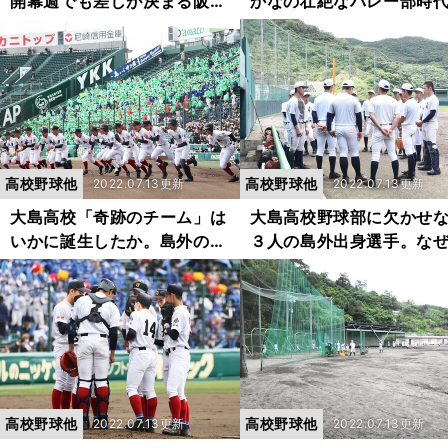
開幕週でも差しが決まる阪神
かなの壮絶なバレー部時
で末脚強烈な伏兵２頭が波乱
崩壊寸前で「泣きながら
を起こす
に」
高校野球他
高校野球他
2022.07.13更新
2022.07.13更新
大島高校「奇跡のチーム」は
大島高校野球部に欠かせ
いかに誕生したか。島外の強
３人の島外出身選手。な
豪校志望のエースは仲間の言
らは奄美大島へとやって
葉に悩みが消えた
のか？
高校野球他
高校野球他
2022.07.13更新
2022.07.13更新