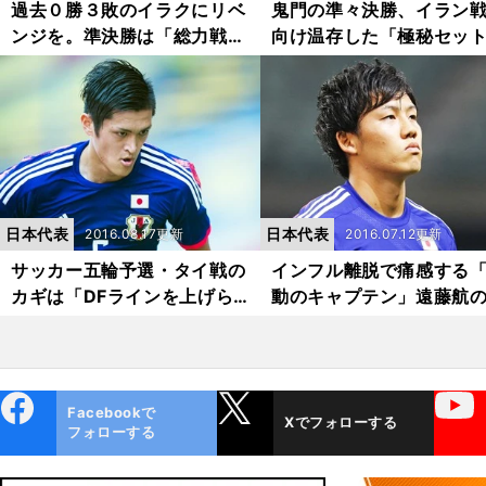
過去０勝３敗のイラクにリベ
鬼門の準々決勝、イラン
ンジを。準決勝は「総力戦」
向け温存した「極秘セッ
で勝つ
レー」
日本代表
日本代表
2016.08.17更新
2016.07.12更新
サッカー五輪予選・タイ戦の
インフル離脱で痛感する
カギは「DFラインを上げら
動のキャプテン」遠藤航
れるか否か」
要性
ebo
X
YouTube
Facebookで
Xでフォローする
ok
フォローする