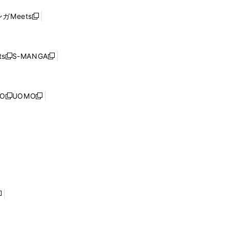
ド
ウ
い
ウ
ガMeets
新
ィ
ウ
で
し
ン
ィ
開
い
ド
ン
く
ウ
ウ
ド
s
S-MANGA
新
新
ィ
で
ウ
し
し
ン
開
で
い
い
ド
く
開
ウ
ウ
ウ
NO
UOMO
く
新
新
ィ
ィ
で
し
し
ン
ン
開
い
い
ド
ド
く
ウ
ウ
ウ
ウ
ィ
ィ
で
で
ン
ン
開
開
ド
ド
く
く
ウ
ウ
で
で
開
開
く
く
し
い
ウ