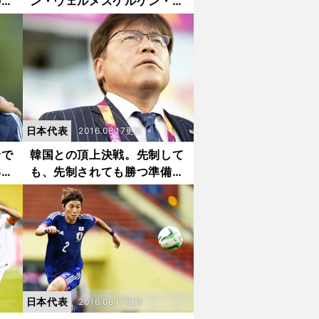
のか
ン・ウェルメスケルケン・際
が語る「異色の経歴」
日本代表
2016.08.17更新
輪で
韓国との頂上決戦。先制して
3」
も、先制されても勝つ準備は
できた
日本代表
2016.08.17更新