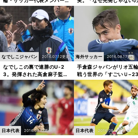
輪・サッカー代表メンバー18
実。「なぜ先発じゃない
名が見えた
わからない」
なでしこジャパン
海外サッカー
2016.07.12更新
2016.08.17更新
なでしこの裏で連勝のU-2
手倉森ジャパンがリオ五
3。発揮された高倉麻子監督
戦う世界の「すごいＵ−2
の手腕
たち
日本代表
日本代表
2016.08.17更新
2016.08.17更新