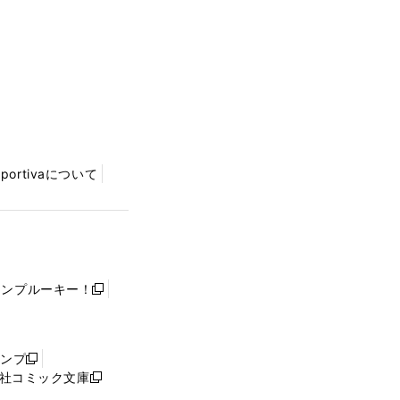
Sportivaについて
ャンプルーキー！
新
し
い
ウ
ャンプ
新
ィ
社コミック文庫
し
新
ン
い
し