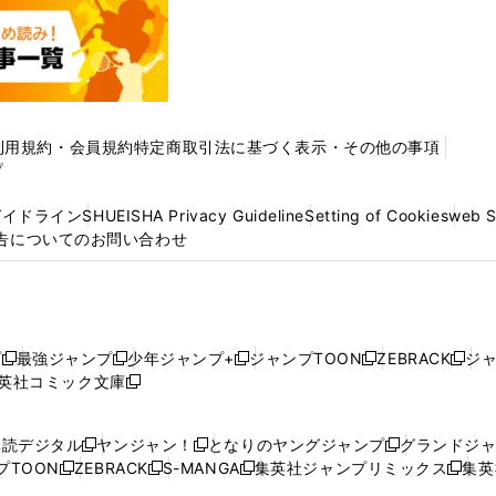
利用規約・会員規約
特定商取引法に基づく表示・その他の事項
プ
ガイドライン
SHUEISHA Privacy Guideline
Setting of Cookies
web 
告についてのお問い合わせ
プ
最強ジャンプ
少年ジャンプ+
ジャンプTOON
ZEBRACK
ジ
新
新
新
新
新
英社コミック文庫
し
新
し
し
し
し
い
い
し
い
い
い
ウ
ウ
い
ウ
ウ
ウ
購読デジタル
ヤンジャン！
となりのヤングジャンプ
グランドジ
新
新
新
ィ
ィ
ウ
ィ
ィ
ィ
プTOON
ZEBRACK
S-MANGA
集英社ジャンプリミックス
集英
新
し
新
し
新
し
新
ン
ン
ィ
ン
ン
ン
し
い
し
い
し
い
し