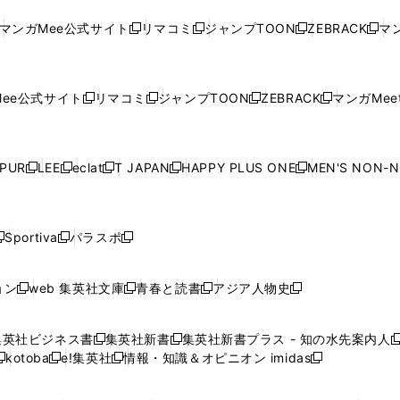
ド
ド
ン
ド
ド
ド
い
ウ
い
ウ
い
ウ
い
ウ
ウ
ド
ウ
ウ
ウ
マンガMee公式サイト
リマコミ
ジャンプTOON
ZEBRACK
マン
新
新
新
新
ウ
ィ
ウ
ィ
ウ
ィ
ウ
で
で
ウ
で
で
で
し
し
し
し
し
ィ
ン
ィ
ン
ィ
ン
ィ
開
開
で
開
開
開
い
い
い
い
い
ン
ド
ン
ド
ン
ド
ン
く
く
開
く
く
く
ウ
ウ
ウ
ウ
ウ
ド
ウ
ド
ウ
ド
ウ
ド
ee公式サイト
リマコミ
ジャンプTOON
ZEBRACK
マンガMeet
く
新
新
新
新
ィ
ィ
ィ
ィ
ィ
ウ
で
ウ
で
ウ
で
ウ
し
し
し
し
ン
ン
ン
ン
ン
で
開
で
開
で
開
で
い
い
い
い
ド
ド
ド
ド
ド
開
く
開
く
開
く
開
ウ
ウ
ウ
ウ
ウ
ウ
ウ
ウ
ウ
PUR
LEE
eclat
T JAPAN
HAPPY PLUS ONE
MEN'S NON-
く
く
く
く
新
新
新
新
新
ィ
ィ
ィ
ィ
で
で
で
で
で
し
し
し
し
し
ン
ン
ン
ン
開
開
開
開
開
い
い
い
い
い
ド
ド
ド
ド
く
く
く
く
く
ウ
ウ
ウ
ウ
ウ
ウ
ウ
ウ
ウ
Sportiva
パラスポ
新
新
ィ
ィ
ィ
ィ
ィ
で
で
で
で
し
し
し
ン
ン
ン
ン
ン
開
開
開
開
い
い
い
ド
ド
ド
ド
ド
ョン
web 集英社文庫
青春と読書
アジア人物史
く
く
く
く
新
新
新
新
ウ
ウ
ウ
ウ
ウ
ウ
ウ
ウ
し
し
し
し
ィ
ィ
ィ
で
で
で
で
で
い
い
い
い
ン
ン
ン
集英社ビジネス書
集英社新書
集英社新書プラス - 知の水先案内人
開
開
開
開
開
新
新
新
ウ
ウ
ウ
ウ
ド
ド
ド
kotoba
e!集英社
情報・知識＆オピニオン imidas
く
く
く
く
く
新
し
新
し
新
ィ
ィ
ィ
ィ
ウ
ウ
ウ
し
し
い
し
い
し
ン
ン
ン
ン
で
で
で
い
い
ウ
い
ウ
い