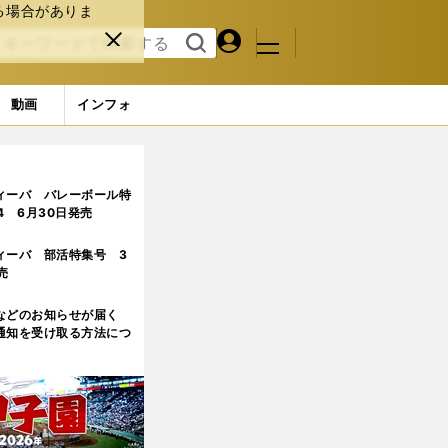
る場合がありま
マイペ
閉じ
検索
メニュ
ー
る
す
ジ
る
動画
インフォ
ィーバ バレーボール特
.4 6月30日発売
ィーバ 部活特集号 3
売
などのお知らせが届く
通知を受け取る方法につ