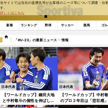
当サイトでは当社の提携先等がお客様のニーズ等について調査・分析し
web Sportiva (webスポルティーバ)
す。
詳しくはこちら
新着
ランキング
野球
サッカー
競馬
ゴル
we
「#U-23」の最新ニュース・ 情報
b
ス
ポ
ル
テ
ィ
ー
バ
日本代表
日本代表
2026.07.23更新
2026.07.19更新
【ワールドカップ】鎌田大地
【ワールドカップ】中村
と中村敬斗の個性を伸ばした
のプロ２年目は「悲壮感
育成論 「100％がマックス
漂っていた 「サッカー