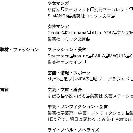
ン
ド
ド
ン
少女マンガ
い
ウ
い
ド
ウ
ウ
ド
りぼん
マーガレット
別冊マーガレット
新
新
新
ウ
ィ
ウ
ウ
で
で
ウ
S-MANGA
集英社コミック文庫
し
新
し
新
ィ
ン
ィ
で
開
開
で
い
し
い
し
ン
ド
ン
女性マンガ
開
く
く
開
ウ
い
ウ
い
ド
ウ
ド
Cookie
Cocohana
office YOU
マンガM
く
く
新
新
新
ィ
ウ
ィ
ウ
ウ
で
ウ
集英社コミック文庫
し
新
し
し
ン
ィ
ン
ィ
で
開
で
い
し
い
い
ド
ン
ド
ン
取材・ファッション
ファッション・美容
開
く
開
ウ
い
ウ
ウ
ウ
ド
ウ
ド
Seventeen
non-no
BAILA
MAQUIA
S
く
く
新
新
新
新
ィ
ウ
ィ
ィ
で
ウ
で
ウ
集英社オンライン
し
新
し
し
し
ン
ィ
ン
ン
開
で
開
で
い
し
い
い
い
ド
ン
ド
ド
芸能・情報・スポーツ
く
開
く
開
ウ
い
ウ
ウ
ウ
ウ
ド
ウ
ウ
Myojo
週プレNEWS
週プレ グラジャパ!
く
く
新
新
新
ィ
ウ
ィ
ィ
ィ
で
ウ
で
で
し
し
ン
ィ
ン
ン
ン
書籍
文芸・文庫・総合
開
で
開
開
い
い
ド
ン
ド
ド
ド
すばる
小説すばる
集英社 文芸ステーシ
く
開
く
く
新
新
ウ
ウ
ウ
ド
ウ
ウ
ウ
く
し
し
ィ
ィ
学芸・ノンフィクション・新書
で
ウ
で
で
で
い
い
ン
ン
集英社学芸部 - 学芸・ノンフィクション
開
で
開
開
開
新
ウ
ウ
ド
ド
1日5分で、明日は変わる よみタイ yomitai
く
開
く
く
く
し
新
ィ
ィ
ウ
ウ
く
い
ン
ン
ライトノベル・ノベライズ
で
で
ウ