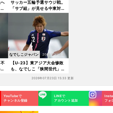
戦へ
サッカー五輪予選サウジ戦。
トプ
「サブ組」が見せる中東対策
と総合力
なでしこジャパン
2016.07.12更新
「不
【U-23】東アジア大会惨敗
の重
も、なでしこ「狭間世代」に
芽生えた決意
2026年07月23日 15:33 更新
Instagra
LINE
YouTubeで
LINEで
Inst
m
チャンネル登録
アカウント追加
フォ