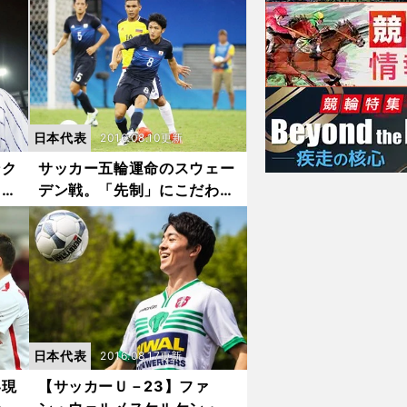
して
ッカーがしたいと思った」
日本代表
2016.08.10更新
ンク
サッカー五輪運命のスウェー
勇介
デン戦。「先制」にこだわ
れ！
日本代表
2016.08.17更新
い現
【サッカーＵ－23】ファ