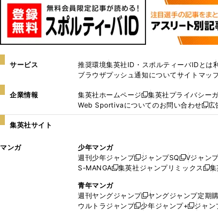
サービス
推奨環境
集英社ID・スポルティーバIDとは
ブラウザプッシュ通知について
サイトマッ
企業情報
集英社ホームページ
集英社プライバシー
新
Web Sportivaについてのお問い合わせ
広
し
新
い
し
集英社サイト
ウ
い
ィ
ウ
マンガ
少年マンガ
ン
ィ
週刊少年ジャンプ
ジャンプSQ
Vジャン
ド
ン
新
新
S-MANGA
集英社ジャンプリミックス
集
ウ
ド
新
し
し
新
で
ウ
し
い
い
し
青年マンガ
開
で
い
ウ
ウ
い
週刊ヤングジャンプ
ヤングジャンプ定期
新
く
開
ウ
ィ
ィ
ウ
ウルトラジャンプ
少年ジャンプ+
ジャン
新
し
新
く
ィ
ン
ン
ィ
し
い
し