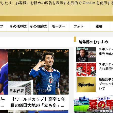
たり、お客様にお勧めの広告を表⽰する⽬的で Cookie を使⽤す
フ
その他球技
その他競技
モーター
フォト
連載
編集部のおすすめ
スポルテ
集号 Vol
スポルテ
月16日発
最新記事
プッシュ
いて
日本代表
2026.07.19更新
敬斗
【ワールドカップ】高卒１年
」が
目の鎌田大地の「立ち姿」を
が楽
見て直感 「彼を生かしたサ