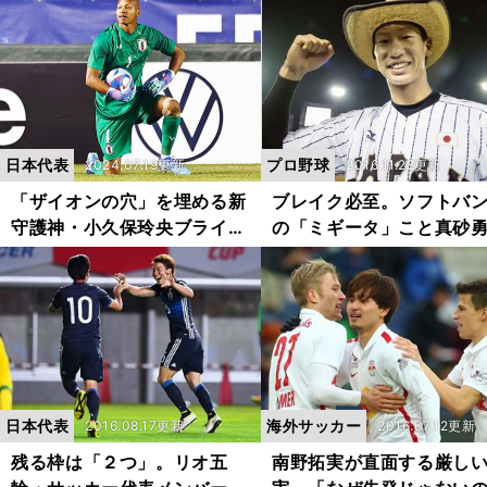
じゃない。120、130％の選
しかった気持ちを思い出
手になればいい」
ほしかった」
日本代表
プロ野球
2024.07.19更新
2016.11.28更新
「ザイオンの穴」を埋める新
ブレイク必至。ソフトバ
守護神・小久保玲央ブライア
の「ミギータ」こと真砂
ンこそ、パリ五輪グループス
とは何者か
テージ突破のキーマンだ
日本代表
海外サッカー
2016.08.17更新
2016.07.12更新
残る枠は「２つ」。リオ五
南野拓実が直面する厳し