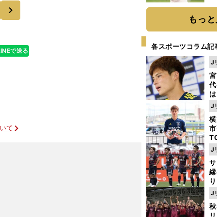
ト
次
く
もっと
各スポーツコラム記
LINEで送る
J
宮
代
は
が
J
日
横
た
ついて
市
T
K
J
級
サ
ャ
縁
り
開
J
見
秋
リ