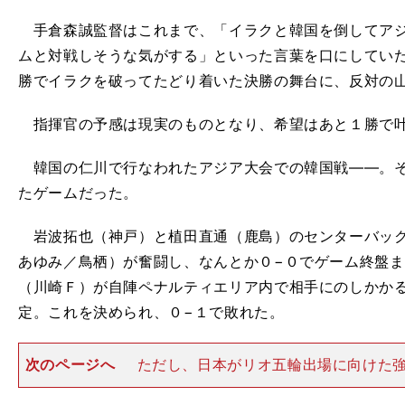
手倉森誠監督はこれまで、「イラクと韓国を倒してアジ
ムと対戦しそうな気がする」といった言葉を口にしてい
勝でイラクを破ってたどり着いた決勝の舞台に、反対の
指揮官の予感は現実のものとなり、希望はあと１勝で叶
韓国の仁川で行なわれたアジア大会での韓国戦――。そ
たゲームだった。
岩波拓也（神戸）と植田直通（鹿島）のセンターバック
あゆみ／鳥栖）が奮闘し、なんとか０−０でゲーム終盤ま
（川崎Ｆ）が自陣ペナルティエリア内で相手にのしかかる
定。これを決められ、０−１で敗れた。
次のページへ
ただし、日本がリオ五輪出場に向けた強
歳以下のチームで臨んでいたのに対し、地元開催で優勝
ていた韓国はレギュレーションどおり23歳以下のチーム