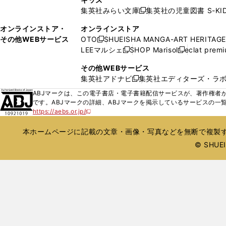
で
で
い
ド
集英社みらい文庫
集英社の児童図書 S-KID
開
開
新
ウ
ウ
く
く
し
ィ
オンラインストア・
オンラインストア
で
い
ン
その他WEBサービス
OTO
SHUEISHA MANGA-ART HERITAGE
開
新
ウ
ド
LEEマルシェ
SHOP Marisol
eclat prem
く
し
新
新
ィ
ウ
い
し
し
ン
その他WEBサービス
で
ウ
い
い
ド
集英社アドナビ
集英社エディターズ・ラ
開
新
ィ
ウ
ウ
ウ
く
し
ABJマークは、この電子書店・電子書籍配信サービスが、著作権者か
ン
ィ
ィ
で
い
です。ABJマークの詳細、ABJマークを掲示しているサービスの一
ド
ン
ン
開
https://aebs.or.jp/
ウ
新
ウ
ド
ド
く
し
ィ
で
ウ
ウ
い
本ホームページに記載の文章・画像・写真などを無断で複製す
ン
開
で
で
ウ
ド
© SHUEIS
ィ
く
開
開
ン
ウ
く
く
ド
で
ウ
開
で
開
く
く