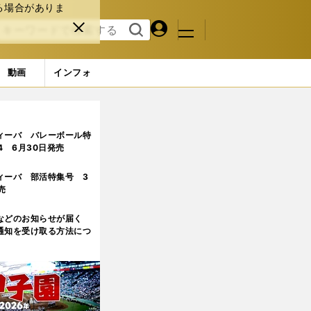
る場合がありま
マイペ
閉じ
検索
メニュ
ー
る
す
ジ
る
動画
インフォ
ィーバ バレーボール特
.4 6月30日発売
ィーバ 部活特集号 3
売
などのお知らせが届く
通知を受け取る方法につ