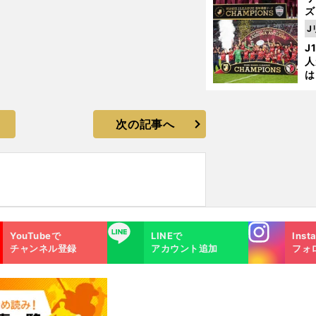
ズ
J
を
J
人
川澄奈穂美のシュートがズドンと重い
は
に
と
次の記事へ
Instagra
LINE
YouTubeで
LINEで
Inst
m
チャンネル登録
アカウント追加
フォ