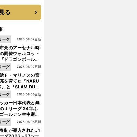
 それでもプロではな
大学進学を選ぶ理由
見る
事
リーグ
2026.08.07更新
市亮のアーセナル時
の同僚ウォルコット
『ドラゴンボール』
大好き ポドルスキは
リーグ
2026.08.07更新
向小次郎に憧れてい
浜Ｆ・マリノスの宮
亮を育てた『NARU
O』と『SLAM DUN
』 中京大中京の同
リーグ
2026.08.06更新
生・木原龍一は"ジ
ッカー日本代表と無
ンプ係"だった
のＪリーグ 24年ぶ
ゴールデン生中継の
幕戦でヘタな試合は
リーグ
2026.08.06更新
せられない
春制が導入されたJ1
ーグ2026－27シー