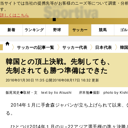
当サイトでは当社の提携先等がお客様のニーズ等について調査・分析し
web Sportiva (webスポルティーバ)
す。
詳しくはこちら
新着
ランキング
野球
サッカー
競馬
ゴル
we
サッカーの記事一覧
サッカー代表
日本代表
韓
b
ス
韓国との頂上決戦。先制しても、
ポ
ル
先制されても勝つ準備はできた
テ
2016年01月30日 11:35 公開
2016年08月17日 16:32 更新
ィ
ー
バ
飯尾篤史●取材・文 text by Iio Atsushi 岸本勉●撮影 photo by Kishim
2014年１月に手倉森ジャパンが立ち上げられて以来、
る。
ひとつは2014年１月のＵ−22アジア選手権の準々決勝