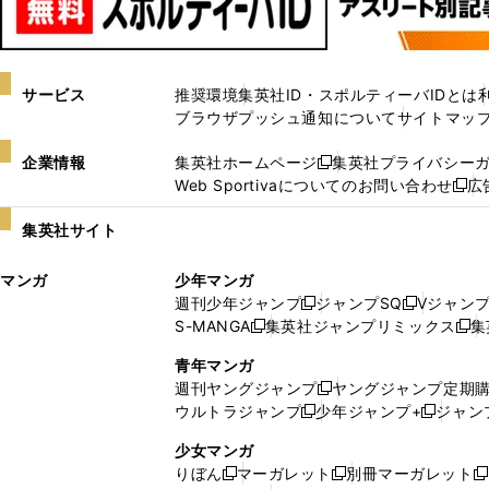
サービス
推奨環境
集英社ID・スポルティーバIDとは
ブラウザプッシュ通知について
サイトマッ
企業情報
集英社ホームページ
集英社プライバシー
新
Web Sportivaについてのお問い合わせ
広
し
新
い
し
集英社サイト
ウ
い
ィ
ウ
マンガ
少年マンガ
ン
ィ
週刊少年ジャンプ
ジャンプSQ
Vジャン
ド
ン
新
新
S-MANGA
集英社ジャンプリミックス
集
ウ
ド
新
し
し
新
で
ウ
し
い
い
し
青年マンガ
開
で
い
ウ
ウ
い
週刊ヤングジャンプ
ヤングジャンプ定期
新
く
開
ウ
ィ
ィ
ウ
ウルトラジャンプ
少年ジャンプ+
ジャン
新
し
新
く
ィ
ン
ン
ィ
し
い
し
ン
ド
ド
ン
少女マンガ
い
ウ
い
ド
ウ
ウ
ド
りぼん
マーガレット
別冊マーガレット
新
新
新
ウ
ィ
ウ