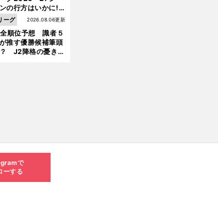
ンの行方はいかに!?
５人の識者が全順位
リーグ
2026.08.06更新
大胆予想
1全順位予想 識者５
が推す優勝候補筆頭
前
？ J2降格の憂き目
へ
遭いそうな３クラブ
は？
agramで
ローする