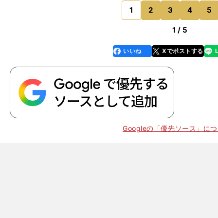
バーエイジも起用して
1
2
3
4
5
のページへ
1 / 5
いいね
Xでポストする
line
faceboo
x
k
Googleの「優先ソース」に