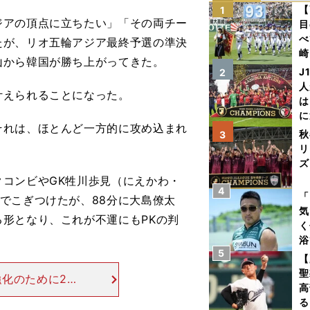
【
1
アの頂点に立ちたい」「その両チー
目
べ
たが、リオ五輪アジア最終予選の準決
崎
山から韓国が勝ち上がってきた。
「
J
2
て
人
えられることになった。
は
に
れは、ほとんど一方的に攻め込まれ
と
秋
3
リ
ズ
コンビやGK牲川歩見（にえかわ・
4
を
「
でこぎつけたが、88分に大島僚太
気
形となり、これが不運にもPKの判
く
浴
5
太
【
ァ
聖
化のために21
高
が義務づけられ
る
で参加し、オー