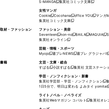
ウ
で
で
ウ
S-MANGA
集英社コミック文庫
し
新
し
新
ィ
ン
ィ
で
開
開
で
い
し
い
し
ン
ド
ン
女性マンガ
開
く
く
開
ウ
い
ウ
い
ド
ウ
ド
Cookie
Cocohana
office YOU
マンガM
く
く
新
新
新
ィ
ウ
ィ
ウ
ウ
で
ウ
集英社コミック文庫
し
新
し
し
ン
ィ
ン
ィ
で
開
で
い
し
い
い
ド
ン
ド
ン
取材・ファッション
ファッション・美容
開
く
開
ウ
い
ウ
ウ
ウ
ド
ウ
ド
Seventeen
non-no
BAILA
MAQUIA
S
く
く
新
新
新
新
ィ
ウ
ィ
ィ
で
ウ
で
ウ
集英社オンライン
し
新
し
し
し
ン
ィ
ン
ン
開
で
開
で
い
し
い
い
い
ド
ン
ド
ド
芸能・情報・スポーツ
く
開
く
開
ウ
い
ウ
ウ
ウ
ウ
ド
ウ
ウ
Myojo
週プレNEWS
週プレ グラジャパ!
く
く
新
新
新
ィ
ウ
ィ
ィ
ィ
で
ウ
で
で
し
し
ン
ィ
ン
ン
ン
書籍
文芸・文庫・総合
開
で
開
開
い
い
ド
ン
ド
ド
ド
すばる
小説すばる
集英社 文芸ステーシ
く
開
く
く
新
新
ウ
ウ
ウ
ド
ウ
ウ
ウ
く
し
し
ィ
ィ
学芸・ノンフィクション・新書
で
ウ
で
で
で
い
い
ン
ン
集英社学芸部 - 学芸・ノンフィクション
開
で
開
開
開
新
ウ
ウ
ド
ド
1日5分で、明日は変わる よみタイ yomitai
く
開
く
く
く
し
新
ィ
ィ
ウ
ウ
く
い
ン
ン
ライトノベル・ノベライズ
で
で
ウ
ド
ド
集英社Webマガジン コバルト
集英社オレ
開
開
新
ィ
ウ
ウ
く
く
し
ン
キッズ