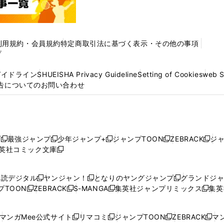
利用規約・会員規約
特定商取引法に基づく表示・その他の事項
プ
ガイドライン
SHUEISHA Privacy Guideline
Setting of Cookies
web 
告についてのお問い合わせ
プ
最強ジャンプ
少年ジャンプ+
ジャンプTOON
ZEBRACK
ジ
新
新
新
新
新
英社コミック文庫
し
新
し
し
し
し
い
い
し
い
い
い
ウ
ウ
い
ウ
ウ
ウ
購読デジタル
ヤンジャン！
となりのヤングジャンプ
グランドジ
新
新
新
ィ
ィ
ウ
ィ
ィ
ィ
プTOON
ZEBRACK
S-MANGA
集英社ジャンプリミックス
集英
新
し
新
し
新
し
新
ン
ン
ィ
ン
ン
ン
し
い
し
い
し
い
し
ド
ド
ン
ド
ド
ド
い
ウ
い
ウ
い
ウ
い
ウ
ウ
ド
ウ
ウ
ウ
マンガMee公式サイト
リマコミ
ジャンプTOON
ZEBRACK
マン
新
新
新
新
ウ
ィ
ウ
ィ
ウ
ィ
ウ