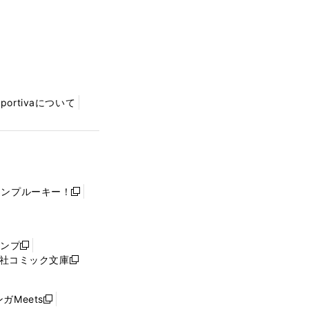
Sportivaについて
ャンプルーキー！
新
し
い
ウ
ャンプ
新
ィ
社コミック文庫
し
新
ン
い
し
ド
ウ
い
ウ
ガMeets
新
ィ
ウ