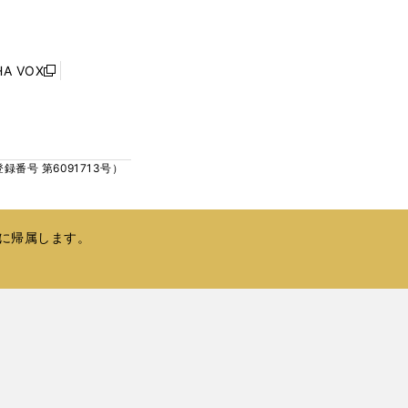
い
ド
ウ
ウ
ィ
で
ン
HA VOX
開
新
ド
く
し
ウ
い
で
ウ
開
ィ
く
号 第6091713号）
ン
ド
ウ
で
に帰属します。
開
く