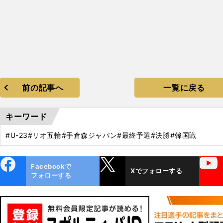
。
前の記事へ
一覧に戻る
キーワード
#U-23
#リオ五輪
#手倉森ジャパン
#最終予選
#決勝
#韓国戦
ebo
X
YouTube
Facebookで
Xでフォローする
ok
フォローする