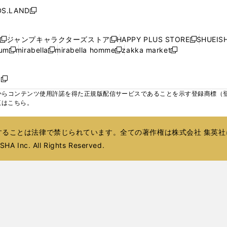
で
で
で
で
い
い
い
ン
ン
ド
ン
ド
ン
S.LAND
開
開
開
開
新
ウ
ウ
ウ
ド
ド
ウ
ド
ウ
ド
く
く
く
く
し
ィ
ィ
ィ
ウ
ウ
で
ウ
で
ウ
い
ン
ン
ン
ジャンプキャラクターズストア
HAPPY PLUS STORE
SHUEIS
で
で
開
で
開
で
新
新
新
ウ
ド
ド
ド
ium
mirabella
mirabella homme
zakka market
開
開
く
開
く
開
し
新
新
新
し
新
し
ィ
ウ
ウ
ウ
く
く
く
く
い
し
し
い
し
し
い
ン
で
で
で
ウ
い
い
ウ
い
い
ウ
ド
ボ
開
開
開
新
ィ
ウ
ウ
ィ
ウ
ウ
ィ
ウ
く
く
く
し
らコンテンツ使用許諾を得た正規版配信サービスであることを示す登録商標（登録番
ン
ィ
ィ
ン
ィ
ィ
ン
で
い
覧はこちら。
ド
ン
ン
ド
ン
ン
ド
開
ウ
ウ
ド
ド
ウ
ド
ド
ウ
く
ィ
で
ウ
ウ
で
ウ
ウ
で
ることは法律で禁じられています。全ての著作権は株式会社 集英社
ン
開
で
で
開
で
で
開
ド
HA Inc. All Rights Reserved.
く
開
開
く
開
開
く
ウ
く
く
く
く
で
開
く