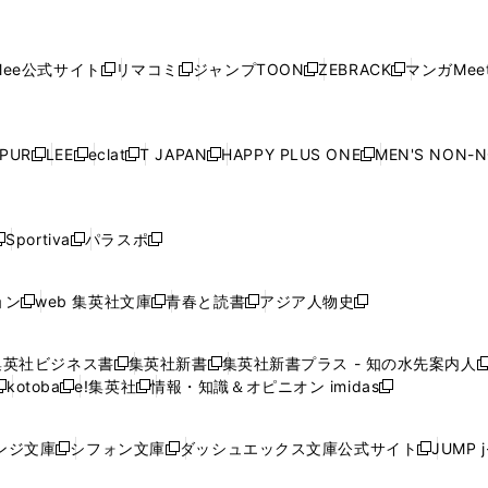
で
で
ウ
で
で
で
し
し
し
し
し
ィ
ン
ィ
ン
ィ
ン
ィ
開
開
で
開
開
開
い
い
い
い
い
ン
ド
ン
ド
ン
ド
ン
く
く
開
く
く
く
ウ
ウ
ウ
ウ
ウ
ド
ウ
ド
ウ
ド
ウ
ド
ee公式サイト
リマコミ
ジャンプTOON
ZEBRACK
マンガMeet
く
新
新
新
新
ィ
ィ
ィ
ィ
ィ
ウ
で
ウ
で
ウ
で
ウ
し
し
し
し
ン
ン
ン
ン
ン
で
開
で
開
で
開
で
い
い
い
い
ド
ド
ド
ド
ド
開
く
開
く
開
く
開
ウ
ウ
ウ
ウ
ウ
ウ
ウ
ウ
ウ
PUR
LEE
eclat
T JAPAN
HAPPY PLUS ONE
MEN'S NON-
く
く
く
く
新
新
新
新
新
ィ
ィ
ィ
ィ
で
で
で
で
で
し
し
し
し
し
ン
ン
ン
ン
開
開
開
開
開
い
い
い
い
い
ド
ド
ド
ド
く
く
く
く
く
ウ
ウ
ウ
ウ
ウ
ウ
ウ
ウ
ウ
Sportiva
パラスポ
新
新
ィ
ィ
ィ
ィ
ィ
で
で
で
で
し
し
し
ン
ン
ン
ン
ン
開
開
開
開
い
い
い
ド
ド
ド
ド
ド
ョン
web 集英社文庫
青春と読書
アジア人物史
く
く
く
く
新
新
新
新
ウ
ウ
ウ
ウ
ウ
ウ
ウ
ウ
し
し
し
し
ィ
ィ
ィ
で
で
で
で
で
い
い
い
い
ン
ン
ン
集英社ビジネス書
集英社新書
集英社新書プラス - 知の水先案内人
開
開
開
開
開
新
新
新
ウ
ウ
ウ
ウ
ド
ド
ド
kotoba
e!集英社
情報・知識＆オピニオン imidas
く
く
く
く
く
新
し
新
し
新
ィ
ィ
ィ
ィ
ウ
ウ
ウ
し
し
い
し
い
し
ン
ン
ン
ン
で
で
で
い
い
ウ
い
ウ
い
ド
ド
ド
ド
ンジ文庫
シフォン文庫
ダッシュエックス文庫公式サイト
JUMP 
開
開
開
新
新
新
ウ
ウ
ィ
ウ
ィ
ウ
ウ
ウ
ウ
ウ
く
く
く
し
し
し
ィ
ィ
ン
ィ
ン
ィ