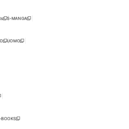
で
し
ン
ィ
開
い
ド
ン
く
ウ
ウ
ド
s
S-MANGA
新
新
ィ
で
ウ
し
し
ン
開
で
い
い
ド
く
開
ウ
ウ
ウ
NO
UOMO
く
新
新
ィ
ィ
で
し
し
ン
ン
開
い
い
ド
ド
く
ウ
ウ
ウ
ウ
ィ
ィ
で
で
ン
ン
開
開
ド
ド
く
く
ウ
ウ
で
で
開
開
く
く
し
い
ウ
j-BOOKS
新
ィ
し
ン