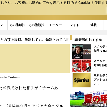
たり、お客様にお勧めの広告を表⽰する⽬的で Cookie を使⽤す
フ
その他球技
その他競技
モーター
フォト
連載
国との頂上決戦。先制しても、先制されても勝つ準備はできた
編集部のおすすめ
スポルテ
集号 Vol
スポルテ
月16日発
最新記事
oto Tsutomu
プッシュ
いて
公式戦で敗れた相手が２チームあ
と、2014年９月のアジア大会のグル