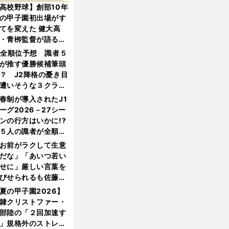
高校野球】創部10年
の甲子園初出場がす
てを変えた 健大高
・青栁監督が語る
機動破壊」はこうし
1全順位予想 識者５
生まれた
が推す優勝候補筆頭
？ J2降格の憂き目
遭いそうな３クラブ
は？
春制が導入されたJ1
ーグ2026－27シー
ンの行方はいかに!?
５人の識者が全順位
大胆予想
お前がラクして生意
だな」「あいつ若い
せに」厳しい言葉を
びせられるも佐藤慎
郎が貫いた誇りとフ
夏の甲子園2026】
ンへの思い
隷クリストファー・
部陸の「２回加速す
」規格外のストレー