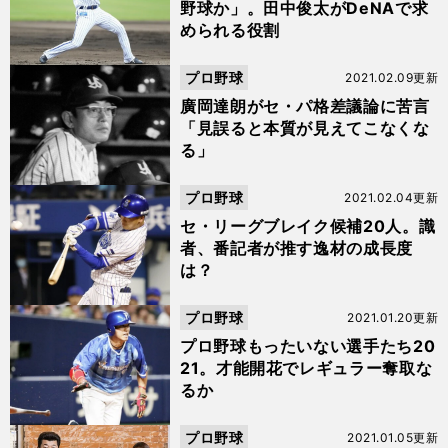
野球か」。田中俊太がDeNAで求
められる役割
プロ野球
2021.02.09更新
廣岡達朗がセ・パ格差議論に苦言
「見誤ると本質が見えてこなくな
る」
プロ野球
2021.02.04更新
セ・リーグブレイク候補20人。識
者、番記者が推す逸材の成長度
は？
プロ野球
2021.01.20更新
プロ野球もったいない選手たち20
21。才能開花でレギュラー奪取な
るか
プロ野球
2021.01.05更新