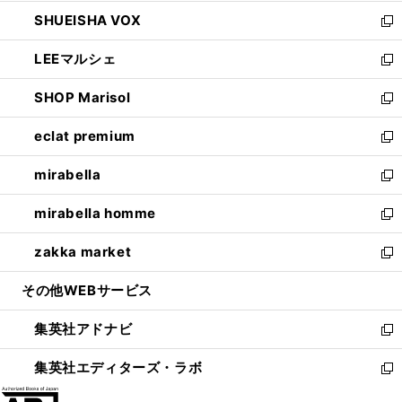
ウ
ン
ウ
し
SHUEISHA VOX
で
ド
ィ
い
新
開
ウ
ン
ウ
し
LEEマルシェ
く
で
ド
ィ
い
新
開
ウ
ン
ウ
し
SHOP Marisol
く
で
ド
ィ
い
新
開
ウ
ン
ウ
し
eclat premium
く
で
ド
ィ
い
新
開
ウ
ン
ウ
し
mirabella
く
で
ド
ィ
い
新
開
ウ
ン
ウ
し
mirabella homme
く
で
ド
ィ
い
新
開
ウ
ン
ウ
し
zakka market
く
で
ド
ィ
い
新
開
ウ
ン
ウ
し
その他WEBサービス
く
で
ド
ィ
い
開
ウ
ン
ウ
集英社アドナビ
く
で
ド
ィ
新
開
ウ
ン
し
集英社エディターズ・ラボ
く
で
ド
い
新
開
ウ
ウ
し