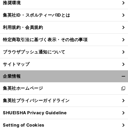
推奨環境
閉
じ
集英社ID・スポルティーバIDとは
る
利用規約・会員規約
特定商取引法に基づく表示・その他の事項
ブラウザプッシュ通知について
サイトマップ
企業情報
開
く/
集英社ホームページ
新
閉
し
じ
集英社プライバシーガイドライン
い
る
ウ
SHUEISHA Privacy Guideline
ィ
ン
Setting of Cookies
ド