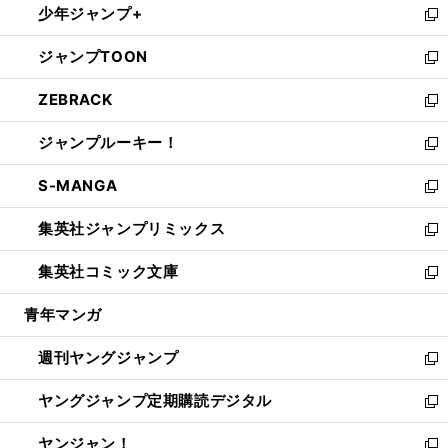
少年ジャンプ+
で
ド
ィ
い
新
開
ウ
ン
ウ
し
ジャンプTOON
く
で
ド
ィ
い
新
開
ウ
ン
ウ
し
ZEBRACK
く
で
ド
ィ
い
新
開
ウ
ン
ウ
し
ジャンプルーキー！
く
で
ド
ィ
い
新
開
ウ
ン
ウ
し
S-MANGA
く
で
ド
ィ
い
新
開
ウ
ン
ウ
し
集英社ジャンプリミックス
く
で
ド
ィ
い
新
開
ウ
ン
ウ
し
集英社コミック文庫
く
で
ド
ィ
い
新
開
ウ
ン
ウ
し
青年マンガ
く
で
ド
ィ
い
開
ウ
ン
ウ
週刊ヤングジャンプ
く
で
ド
ィ
新
開
ウ
ン
し
ヤングジャンプ定期購読デジタル
く
で
ド
い
新
開
ウ
ウ
し
ヤンジャン！
く
で
ィ
い