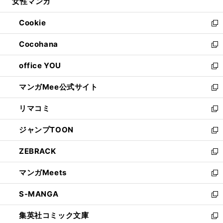
女性マンガ
く
で
ド
ィ
い
開
ウ
ン
ウ
Cookie
く
で
ド
ィ
新
開
ウ
ン
し
Cocohana
く
で
ド
い
新
開
ウ
ウ
し
office YOU
く
で
ィ
い
新
開
ン
ウ
し
マンガMee公式サイト
く
ド
ィ
い
新
ウ
ン
ウ
し
リマコミ
で
ド
ィ
い
新
開
ウ
ン
ウ
し
ジャンプTOON
く
で
ド
ィ
い
新
開
ウ
ン
ウ
し
ZEBRACK
く
で
ド
ィ
い
新
開
ウ
ン
ウ
し
マンガMeets
く
で
ド
ィ
い
新
開
ウ
ン
ウ
し
S-MANGA
く
で
ド
ィ
い
新
開
ウ
ン
ウ
し
集英社コミック文庫
く
で
ド
ィ
い
新