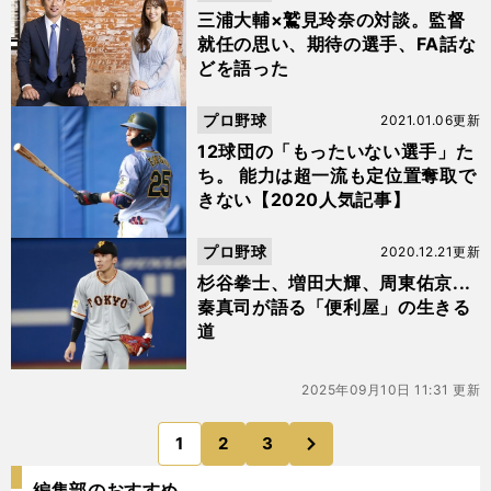
三浦大輔×鷲見玲奈の対談。監督
就任の思い、期待の選手、FA話な
どを語った
プロ野球
2021.01.06更新
12球団の「もったいない選手」た
ち。 能力は超一流も定位置奪取で
きない【2020人気記事】
プロ野球
2020.12.21更新
杉谷拳士、増田大輝、周東佑京...
秦真司が語る「便利屋」の生きる
道
2025年09月10日 11:31 更新
次
1
2
3
のページへ
編集部のおすすめ