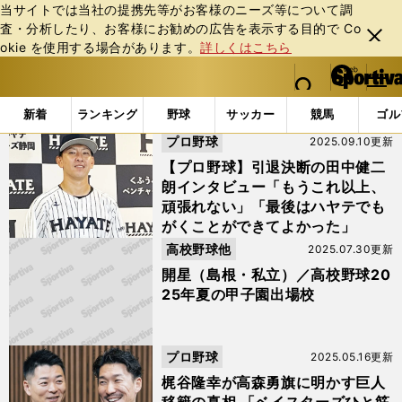
当サイトでは当社の提携先等がお客様のニーズ等について調
査・分析したり、お客様にお勧めの広告を表⽰する⽬的で Co
閉じ
okie を使⽤する場合があります。
詳しくはこちら
る
マイペ
web Sportiva (webスポルティーバ)
検索
メニュ
we
ー
「梶谷隆幸」の検索結果
b
ジ
新着
ランキング
野球
サッカー
競馬
ゴル
ス
プロ野球
2025.09.10更新
ポ
ル
【プロ野球】引退決断の田中健二
テ
朗インタビュー「もうこれ以上、
ィ
頑張れない」「最後はハヤテでも
ー
がくことができてよかった」
バ
高校野球他
2025.07.30更新
開星（島根・私立）／高校野球20
25年夏の甲子園出場校
プロ野球
2025.05.16更新
梶谷隆幸が高森勇旗に明かす巨人