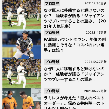
プロ野球
2021.12.30更新
なぜ巨人に移籍すると輝けないの
か？ 経験者が語る「ジャイアン
ツでプレーすることの重み」【20
21年人気記事】
プロ野球
2021.11.15更新
FA戦線カウントダウン。年俸の割
に活躍しそうな「コスパのいい選
手」は誰？
プロ野球
2021.10.22更新
なぜ巨人に移籍すると輝けないの
か？ 経験者が語る「ジャイアン
ツでプレーすることの重み」
プロ野球
2021.05.27更新
ラミレスが考えた「巨人のベスト
オーダー」。悩める井納翔一のト
リセツも明かした