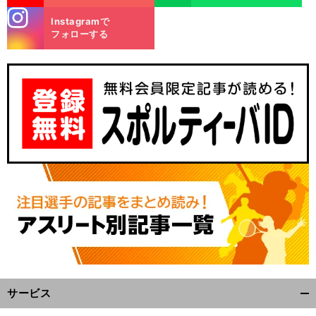
stagra
Instagramで
m
フォローする
サービス
開
く/