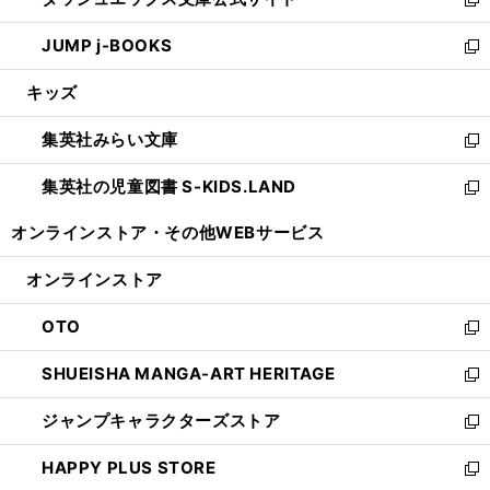
ド
ィ
い
新
ウ
ン
ウ
し
JUMP j-BOOKS
で
ド
ィ
い
新
開
ウ
ン
ウ
し
キッズ
く
で
ド
ィ
い
開
ウ
ン
ウ
集英社みらい文庫
く
で
ド
ィ
新
開
ウ
ン
し
集英社の児童図書 S-KIDS.LAND
く
で
ド
い
新
開
ウ
ウ
し
オンラインストア・
その他WEBサービス
く
で
ィ
い
開
ン
ウ
オンラインストア
く
ド
ィ
ウ
ン
OTO
で
ド
新
開
ウ
し
SHUEISHA MANGA-ART HERITAGE
く
で
い
新
開
ウ
し
ジャンプキャラクターズストア
く
ィ
い
新
ン
ウ
し
HAPPY PLUS STORE
ド
ィ
い
新