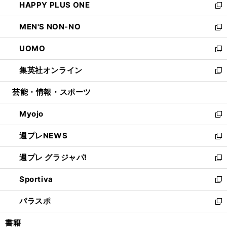
HAPPY PLUS ONE
く
で
ド
ィ
い
新
開
ウ
ン
ウ
し
MEN'S NON-NO
く
で
ド
ィ
い
新
開
ウ
ン
ウ
し
UOMO
く
で
ド
ィ
い
新
開
ウ
ン
ウ
し
集英社オンライン
く
で
ド
ィ
い
新
開
ウ
ン
ウ
し
芸能・情報・スポーツ
く
で
ド
ィ
い
開
ウ
ン
ウ
Myojo
く
で
ド
ィ
新
開
ウ
ン
し
週プレNEWS
く
で
ド
い
新
開
ウ
ウ
し
週プレ グラジャパ!
く
で
ィ
い
新
開
ン
ウ
し
Sportiva
く
ド
ィ
い
新
ウ
ン
ウ
し
パラスポ
で
ド
ィ
い
新
開
ウ
ン
ウ
し
書籍
く
で
ド
ィ
い