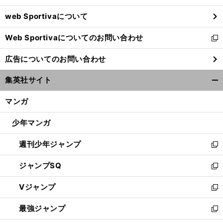
ウ
web Sportivaについて
で
開
Web Sportivaについてのお問い合わせ
く
新
し
広告についてのお問い合わせ
い
ウ
集英社サイト
ィ
開
ン
く/
マンガ
ド
閉
ウ
じ
少年マンガ
で
る
開
週刊少年ジャンプ
く
新
し
ジャンプSQ
い
新
ウ
し
Vジャンプ
ィ
い
新
ン
ウ
し
最強ジャンプ
ド
ィ
い
新
ウ
ン
ウ
し