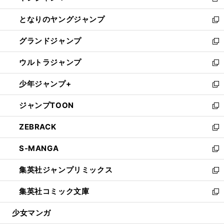
新
開
ン
ウ
し
となりのヤングジャンプ
く
ド
ィ
い
新
ウ
ン
ウ
し
グランドジャンプ
で
ド
ィ
い
新
開
ウ
ン
ウ
し
ウルトラジャンプ
く
で
ド
ィ
い
新
開
ウ
ン
ウ
し
少年ジャンプ+
く
で
ド
ィ
い
新
開
ウ
ン
ウ
し
ジャンプTOON
く
で
ド
ィ
い
新
開
ウ
ン
ウ
し
ZEBRACK
く
で
ド
ィ
い
新
開
ウ
ン
ウ
し
S-MANGA
く
で
ド
ィ
い
新
開
ウ
ン
ウ
し
集英社ジャンプリミックス
く
で
ド
ィ
い
新
開
ウ
ン
ウ
し
集英社コミック文庫
く
で
ド
ィ
い
新
開
ウ
ン
ウ
し
少女マンガ
く
で
ド
ィ
い
開