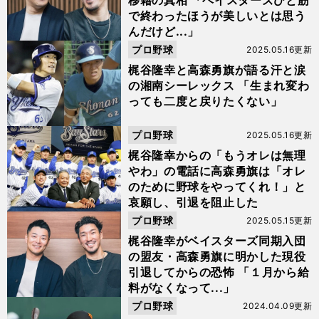
移籍の真相 「ベイスターズひと筋
で終わったほうが美しいとは思う
んだけど...」
プロ野球
2025.05.16更新
梶谷隆幸と高森勇旗が語る汗と涙
の湘南シーレックス 「生まれ変わ
っても二度と戻りたくない」
プロ野球
2025.05.16更新
梶谷隆幸からの「もうオレは無理
やわ」の電話に高森勇旗は「オレ
のために野球をやってくれ！」と
哀願し、引退を阻止した
プロ野球
2025.05.15更新
梶谷隆幸がベイスターズ同期入団
の盟友・高森勇旗に明かした現役
引退してからの恐怖 「１月から給
料がなくなって...」
プロ野球
2024.04.09更新