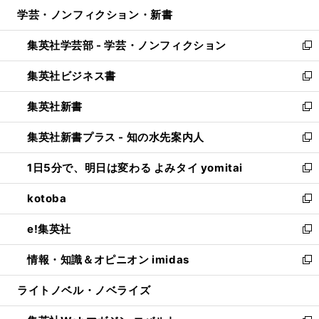
ン
ウ
し
学芸・ノンフィクション・新書
く
で
ド
ィ
い
開
ウ
ン
ウ
集英社学芸部 - 学芸・ノンフィクション
く
で
ド
ィ
新
開
ウ
ン
し
集英社ビジネス書
く
で
ド
い
新
開
ウ
ウ
し
集英社新書
く
で
ィ
い
新
開
ン
ウ
し
集英社新書プラス - 知の水先案内人
く
ド
ィ
い
新
ウ
ン
ウ
し
1日5分で、明日は変わる よみタイ yomitai
で
ド
ィ
い
新
開
ウ
ン
ウ
し
kotoba
く
で
ド
ィ
い
新
開
ウ
ン
ウ
し
e!集英社
く
で
ド
ィ
い
新
開
ウ
ン
ウ
し
情報・知識＆オピニオン imidas
く
で
ド
ィ
い
新
開
ウ
ン
ウ
し
ライトノベル・ノベライズ
く
で
ド
ィ
い
開
ウ
ン
ウ