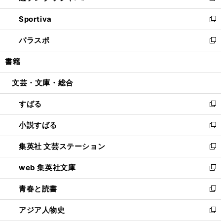
開
ン
ウ
し
Sportiva
く
ド
ィ
い
新
ウ
ン
ウ
し
パラスポ
で
ド
ィ
い
新
開
ウ
ン
ウ
し
書籍
く
で
ド
ィ
い
開
ウ
ン
ウ
文芸・文庫・総合
く
で
ド
ィ
開
ウ
ン
すばる
く
で
ド
新
開
ウ
し
小説すばる
く
で
い
新
開
ウ
し
集英社 文芸ステーション
く
ィ
い
新
ン
ウ
し
web 集英社文庫
ド
ィ
い
新
ウ
ン
ウ
し
青春と読書
で
ド
ィ
い
新
開
ウ
ン
ウ
し
アジア人物史
く
で
ド
ィ
い
新
開
ウ