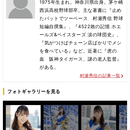
1975年生まれ。神奈川県出身。茅ケ崎
西浜高校野球部卒。主な著書に『止め
たバットでツーベース 村瀬秀信 野球
短編自撰集』、『4522敗の記憶 ホエ
ールズ&ベイスターズ 涙の球団史』、
『気がつけばチェーン店ばかりでメシ
を食べている』など。近著に『虎の
血 阪神タイガース、謎の老人監督』
がある。
村瀬秀信の記事一覧
フォトギャラリーを見る