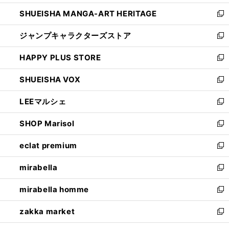
開
ウ
し
SHUEISHA MANGA-ART HERITAGE
く
で
い
新
開
ウ
し
ジャンプキャラクターズストア
く
ィ
い
新
ン
ウ
し
HAPPY PLUS STORE
ド
ィ
い
新
ウ
ン
ウ
し
SHUEISHA VOX
で
ド
ィ
い
新
開
ウ
ン
ウ
し
LEEマルシェ
く
で
ド
ィ
い
新
開
ウ
ン
ウ
し
SHOP Marisol
く
で
ド
ィ
い
新
開
ウ
ン
ウ
し
eclat premium
く
で
ド
ィ
い
新
開
ウ
ン
ウ
し
mirabella
く
で
ド
ィ
い
新
開
ウ
ン
ウ
し
mirabella homme
く
で
ド
ィ
い
新
開
ウ
ン
ウ
し
zakka market
く
で
ド
ィ
い
新
開
ウ
ン
ウ
し