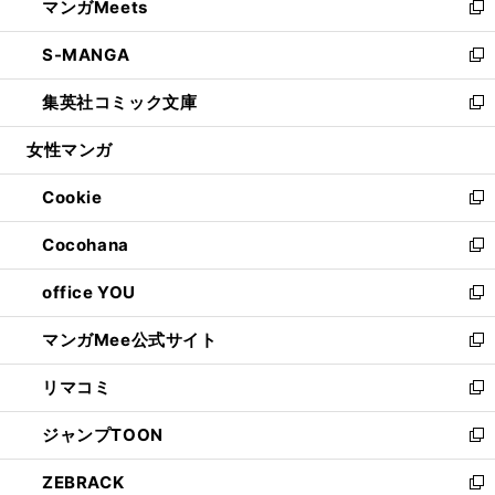
マンガMeets
く
で
ド
ィ
い
新
開
ウ
ン
ウ
し
S-MANGA
く
で
ド
ィ
い
新
開
ウ
ン
ウ
し
集英社コミック文庫
く
で
ド
ィ
い
新
開
ウ
ン
ウ
し
女性マンガ
く
で
ド
ィ
い
開
ウ
ン
ウ
Cookie
く
で
ド
ィ
新
開
ウ
ン
し
Cocohana
く
で
ド
い
新
開
ウ
ウ
し
office YOU
く
で
ィ
い
新
開
ン
ウ
し
マンガMee公式サイト
く
ド
ィ
い
新
ウ
ン
ウ
し
リマコミ
で
ド
ィ
い
新
開
ウ
ン
ウ
し
ジャンプTOON
く
で
ド
ィ
い
新
開
ウ
ン
ウ
し
ZEBRACK
く
で
ド
ィ
い
新