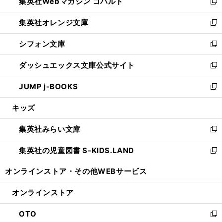
集英社Webマガジン コバルト
く
で
ド
ィ
新
開
ウ
ン
し
集英社オレンジ文庫
く
で
ド
い
新
開
ウ
ウ
し
シフォン文庫
く
で
ィ
い
新
開
ン
ウ
し
ダッシュエックス文庫公式サイト
く
ド
ィ
い
新
ウ
ン
ウ
し
JUMP j-BOOKS
で
ド
ィ
い
新
開
ウ
ン
ウ
し
キッズ
く
で
ド
ィ
い
開
ウ
ン
ウ
集英社みらい文庫
く
で
ド
ィ
新
開
ウ
ン
し
集英社の児童図書 S-KIDS.LAND
く
で
ド
い
新
開
ウ
ウ
し
オンラインストア・
その他WEBサービス
く
で
ィ
い
開
ン
ウ
オンラインストア
く
ド
ィ
ウ
ン
OTO
で
ド
新