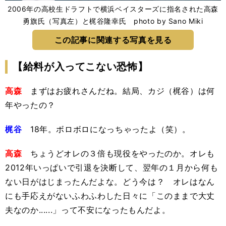
2006年の高校生ドラフトで横浜ベイスターズに指名された高森
勇旗氏（写真左）と梶谷隆幸氏 photo by Sano Miki
この記事に関連する写真を見る
【給料が入ってこない恐怖】
高森
まずはお疲れさんだね。結局、カジ（梶谷）は何
年やったの？
梶谷
18年。ボロボロになっちゃったよ（笑）。
高森
ちょうどオレの３倍も現役をやったのか。オレも
2012年いっぱいで引退を決断して、翌年の１月から何も
ない日がはじまったんだよな。どう今は？ オレはなん
にも手応えがないふわふわした日々に「このままで大丈
夫なのか......」って不安になったもんだよ。