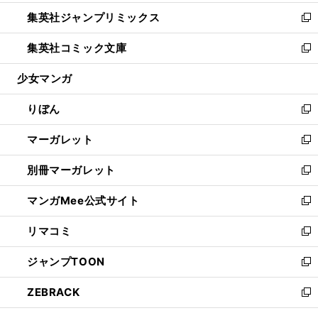
開
ウ
ン
ウ
し
集英社ジャンプリミックス
く
で
ド
ィ
い
新
開
ウ
ン
ウ
し
集英社コミック文庫
く
で
ド
ィ
い
新
開
ウ
ン
ウ
し
少女マンガ
く
で
ド
ィ
い
開
ウ
ン
ウ
りぼん
く
で
ド
ィ
新
開
ウ
ン
し
マーガレット
く
で
ド
い
新
開
ウ
ウ
し
別冊マーガレット
く
で
ィ
い
新
開
ン
ウ
し
マンガMee公式サイト
く
ド
ィ
い
新
ウ
ン
ウ
し
リマコミ
で
ド
ィ
い
新
開
ウ
ン
ウ
し
ジャンプTOON
く
で
ド
ィ
い
新
開
ウ
ン
ウ
し
ZEBRACK
く
で
ド
ィ
い
新
開
ウ
ン
ウ
し