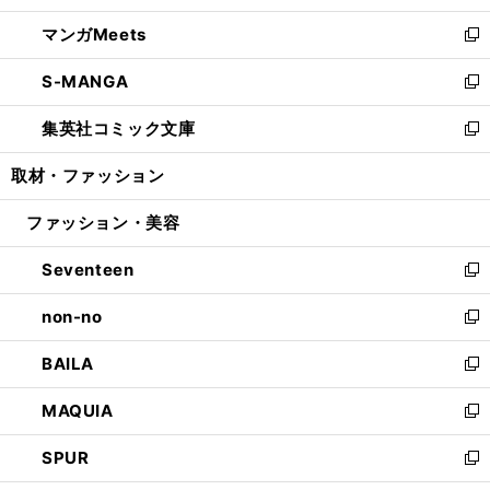
開
ウ
ン
ウ
し
マンガMeets
く
で
ド
ィ
い
新
開
ウ
ン
ウ
し
S-MANGA
く
で
ド
ィ
い
新
開
ウ
ン
ウ
し
集英社コミック文庫
く
で
ド
ィ
い
新
開
ウ
ン
ウ
し
取材・ファッション
く
で
ド
ィ
い
開
ウ
ン
ウ
ファッション・美容
く
で
ド
ィ
開
ウ
ン
Seventeen
く
で
ド
新
開
ウ
し
non-no
く
で
い
新
開
ウ
し
BAILA
く
ィ
い
新
ン
ウ
し
MAQUIA
ド
ィ
い
新
ウ
ン
ウ
し
SPUR
で
ド
ィ
い
新
開
ウ
ン
ウ
し