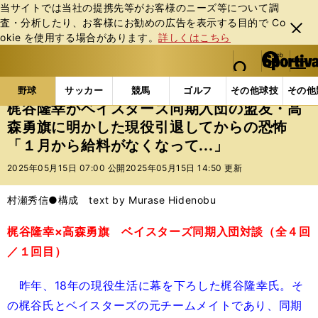
当サイトでは当社の提携先等がお客様のニーズ等について調
査・分析したり、お客様にお勧めの広告を表⽰する⽬的で Co
閉じ
okie を使⽤する場合があります。
詳しくはこちら
る
マイペ
web Sportiva (webスポルティーバ)
検索
メニュ
we
ー
野球の記事一覧
プロ野球
梶谷隆幸がベイスターズ同
b
ジ
野球
サッカー
競馬
ゴルフ
その他球技
その他
ス
梶谷隆幸がベイスターズ同期入団の盟友・高
ポ
森勇旗に明かした現役引退してからの恐怖
ル
「１月から給料がなくなって...」
テ
ィ
2025年05月15日 07:00 公開
2025年05月15日 14:50 更新
ー
バ
村瀬秀信●構成 text by Murase Hidenobu
梶谷隆幸×高森勇旗 ベイスターズ同期入団対談（全４回
／１回目）
昨年、18年の現役生活に幕を下ろした梶谷隆幸氏。そ
の梶谷氏とベイスターズの元チームメイトであり、同期