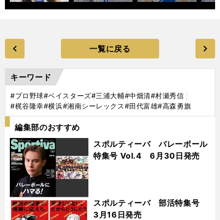
一覧に戻る
キーワード
#プロ野球
#ベイスターズ
#三浦大輔
#中畑清
#村瀬秀信
#梶谷隆幸
#横浜
#湘南シーレックス
#田代富雄
#高森勇旗
編集部のおすすめ
スポルティーバ バレーボール
特集号 Vol.4 6月30日発売
スポルティーバ 部活特集号
3月16日発売