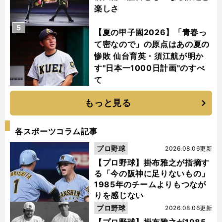
楽しさ
5
【夏の甲子園2026】「青春っ
て密なので」の原点はあの夏の
惨敗 仙台育英・須江航が明か
す"日本一1000日計画"のすべ
て
もっと見る
各スポーツコラム記事
プロ野球
2026.08.06更新
【プロ野球】掛布雅之が指摘す
る「今の阪神に足りないもの」
1985年のチームよりもつなが
りを感じない
プロ野球
2026.08.06更新