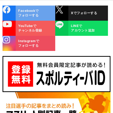
て
cebo
X
Facebookで
Xでフォローする
ok
フォローする
uTube
LINE
YouTubeで
LINEで
チャンネル登録
アカウント追加
stagra
Instagramで
m
フォローする
キ
、
前
へ