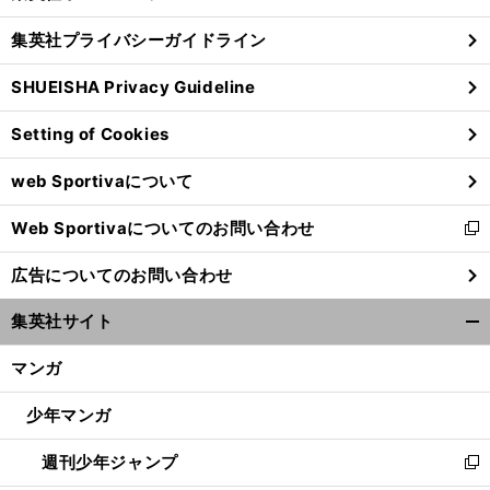
閉
し
じ
集英社プライバシーガイドライン
い
る
ウ
SHUEISHA Privacy Guideline
ィ
ン
Setting of Cookies
ド
ウ
web Sportivaについて
で
開
Web Sportivaについてのお問い合わせ
く
新
し
広告についてのお問い合わせ
い
ウ
集英社サイト
ィ
開
ン
く/
マンガ
ド
閉
ウ
じ
少年マンガ
で
る
開
週刊少年ジャンプ
く
新
し