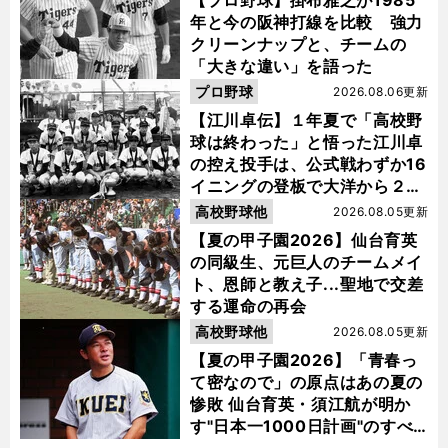
【プロ野球】掛布雅之が1985
年と今の阪神打線を比較 強力
クリーンナップと、チームの
「大きな違い」を語った
プロ野球
2026.08.06更新
【江川卓伝】１年夏で「高校野
球は終わった」と悟った江川卓
の控え投手は、公式戦わずか16
イニングの登板で大洋から２位
指名を受けた
高校野球他
2026.08.05更新
【夏の甲子園2026】仙台育英
の同級生、元巨人のチームメイ
ト、恩師と教え子...聖地で交差
する運命の再会
高校野球他
2026.08.05更新
【夏の甲子園2026】「青春っ
て密なので」の原点はあの夏の
惨敗 仙台育英・須江航が明か
す"日本一1000日計画"のすべ