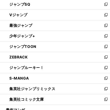
ジャンプSQ
い
新
ウ
し
Vジャンプ
ィ
い
新
ン
ウ
し
最強ジャンプ
ド
ィ
い
新
ウ
ン
ウ
し
少年ジャンプ+
で
ド
ィ
い
新
開
ウ
ン
ウ
し
ジャンプTOON
く
で
ド
ィ
い
新
開
ウ
ン
ウ
し
ZEBRACK
く
で
ド
ィ
い
新
開
ウ
ン
ウ
し
ジャンプルーキー！
く
で
ド
ィ
い
新
開
ウ
ン
ウ
し
S-MANGA
く
で
ド
ィ
い
新
開
ウ
ン
ウ
し
集英社ジャンプリミックス
く
で
ド
ィ
い
新
開
ウ
ン
ウ
し
集英社コミック文庫
く
で
ド
ィ
い
新
開
ウ
ン
ウ
し
青年マンガ
く
で