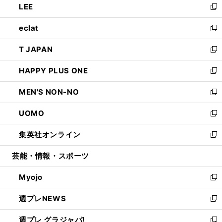
LEE
く
で
ド
ィ
い
新
開
ウ
ン
ウ
し
eclat
く
で
ド
ィ
い
新
開
ウ
ン
ウ
し
T JAPAN
く
で
ド
ィ
い
新
開
ウ
ン
ウ
し
HAPPY PLUS ONE
く
で
ド
ィ
い
新
開
ウ
ン
ウ
し
MEN'S NON-NO
く
で
ド
ィ
い
新
開
ウ
ン
ウ
し
UOMO
く
で
ド
ィ
い
新
開
ウ
ン
ウ
し
集英社オンライン
く
で
ド
ィ
い
新
開
ウ
ン
ウ
し
芸能・情報・スポーツ
く
で
ド
ィ
い
開
ウ
ン
ウ
Myojo
く
で
ド
ィ
新
開
ウ
ン
し
週プレNEWS
く
で
ド
い
新
開
ウ
ウ
し
週プレ グラジャパ!
く
で
ィ
い
新