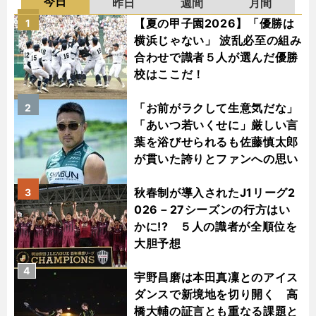
今日
昨日
週間
月間
【夏の甲子園2026】「優勝は
1
横浜じゃない」 波乱必至の組み
合わせで識者５人が選んだ優勝
校はここだ！
「お前がラクして生意気だな」
2
「あいつ若いくせに」厳しい言
葉を浴びせられるも佐藤慎太郎
が貫いた誇りとファンへの思い
秋春制が導入されたJ1リーグ2
3
026－27シーズンの行方はい
かに!? ５人の識者が全順位を
大胆予想
4
宇野昌磨は本田真凜とのアイス
ダンスで新境地を切り開く 高
橋大輔の証言とも重なる課題と