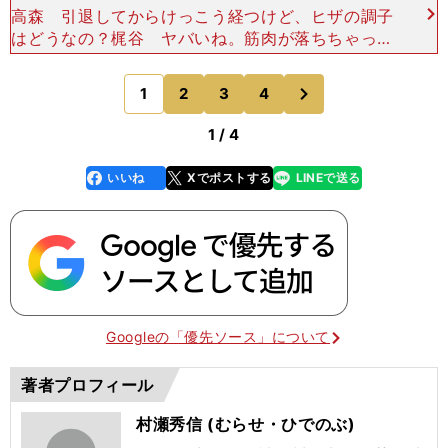
高森 引退してからけっこう経つけど、ヒザの調子
はどうなの？梶谷 ヤバいね。筋肉が落ちちゃった
から支えるものがないじゃない。現役の時よりも余
計におかしくて、日によっては歩くのもキツイ。高
次
1
2
3
4
のページへ
森 肩と腰は
1 / 4
いいね
Xでポストする
LINEで送る
line
faceboo
x
k
Googleの「優先ソース」について
著者プロフィール
村瀬秀信 (むらせ・ひでのぶ)