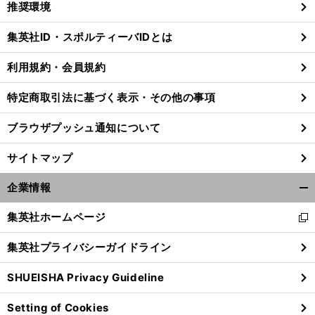
推奨環境
閉
じ
集英社ID・スポルティーバIDとは
る
利用規約・会員規約
特定商取引法に基づく表示・その他の事項
ブラウザプッシュ通知について
サイトマップ
企業情報
開
く/
集英社ホームページ
新
閉
し
じ
集英社プライバシーガイドライン
い
る
ウ
SHUEISHA Privacy Guideline
ィ
ン
Setting of Cookies
ド