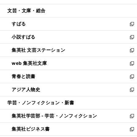
開
ウ
ン
ウ
文芸・文庫・総合
く
で
ド
ィ
開
ウ
ン
すばる
く
で
ド
新
開
ウ
し
小説すばる
く
で
い
新
開
ウ
し
集英社 文芸ステーション
く
ィ
い
新
ン
ウ
し
web 集英社文庫
ド
ィ
い
新
ウ
ン
ウ
し
青春と読書
で
ド
ィ
い
新
開
ウ
ン
ウ
し
アジア人物史
く
で
ド
ィ
い
新
開
ウ
ン
ウ
し
学芸・ノンフィクション・新書
く
で
ド
ィ
い
開
ウ
ン
ウ
集英社学芸部 - 学芸・ノンフィクション
く
で
ド
ィ
新
開
ウ
ン
し
集英社ビジネス書
く
で
ド
い
新
開
ウ
ウ
し