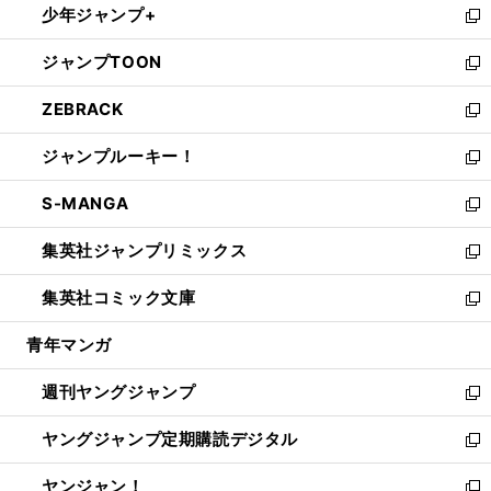
少年ジャンプ+
で
ド
ィ
い
新
開
ウ
ン
ウ
し
ジャンプTOON
く
で
ド
ィ
い
新
開
ウ
ン
ウ
し
ZEBRACK
く
で
ド
ィ
い
新
開
ウ
ン
ウ
し
ジャンプルーキー！
く
で
ド
ィ
い
新
開
ウ
ン
ウ
し
S-MANGA
く
で
ド
ィ
い
新
開
ウ
ン
ウ
し
集英社ジャンプリミックス
く
で
ド
ィ
い
新
開
ウ
ン
ウ
し
集英社コミック文庫
く
で
ド
ィ
い
新
開
ウ
ン
ウ
し
青年マンガ
く
で
ド
ィ
い
開
ウ
ン
ウ
週刊ヤングジャンプ
く
で
ド
ィ
新
開
ウ
ン
し
ヤングジャンプ定期購読デジタル
く
で
ド
い
新
開
ウ
ウ
し
ヤンジャン！
く
で
ィ
い