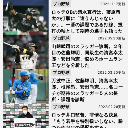
プロ野球
2022.11.17更新
ロッテOBの清水直行は、藤原恭
大の打順に「違うんじゃない
か」。一番の課題である打線、投
打の軸として期待の選手も語った
プロ野球
2022.05.30更新
山﨑武司のスラッガー診断。２年
目の佐藤輝明、同級生の清宮幸太
郎・安田尚憲、悩めるホームラン
王などを分析した
プロ野球
2022.03.20更新
万波中正、佐藤輝明、清宮幸太
郎、根尾昂、安田尚憲......名コー
チが期待のスラッガー５人の長
所・課題を診断
プロ野球
2022.02.28更新
ロッテ井口監督、非情なる決意
「もう若手を特別扱いしない。勝
つためだけの采配をする」