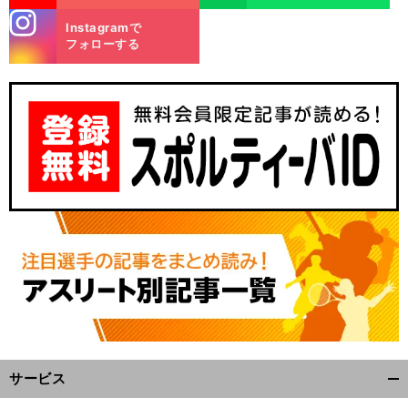
stagra
Instagramで
m
フォローする
サービス
開
く/