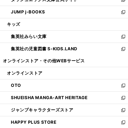
ド
ィ
い
新
ウ
ン
ウ
し
JUMP j-BOOKS
で
ド
ィ
い
新
開
ウ
ン
ウ
し
キッズ
く
で
ド
ィ
い
開
ウ
ン
ウ
集英社みらい文庫
く
で
ド
ィ
新
開
ウ
ン
し
集英社の児童図書 S-KIDS.LAND
く
で
ド
い
新
開
ウ
ウ
し
オンラインストア・
その他WEBサービス
く
で
ィ
い
開
ン
ウ
オンラインストア
く
ド
ィ
ウ
ン
OTO
で
ド
新
開
ウ
し
SHUEISHA MANGA-ART HERITAGE
く
で
い
新
開
ウ
し
ジャンプキャラクターズストア
く
ィ
い
新
ン
ウ
し
HAPPY PLUS STORE
ド
ィ
い
新