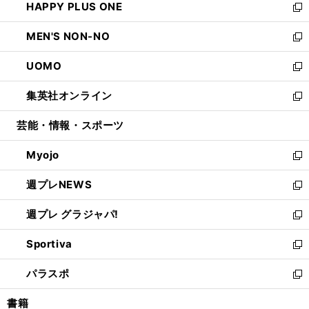
HAPPY PLUS ONE
く
で
ド
ィ
い
新
開
ウ
ン
ウ
し
MEN'S NON-NO
く
で
ド
ィ
い
新
開
ウ
ン
ウ
し
UOMO
く
で
ド
ィ
い
新
開
ウ
ン
ウ
し
集英社オンライン
く
で
ド
ィ
い
新
開
ウ
ン
ウ
し
芸能・情報・スポーツ
く
で
ド
ィ
い
開
ウ
ン
ウ
Myojo
く
で
ド
ィ
新
開
ウ
ン
し
週プレNEWS
く
で
ド
い
新
開
ウ
ウ
し
週プレ グラジャパ!
く
で
ィ
い
新
開
ン
ウ
し
Sportiva
く
ド
ィ
い
新
ウ
ン
ウ
し
パラスポ
で
ド
ィ
い
新
開
ウ
ン
ウ
し
書籍
く
で
ド
ィ
い