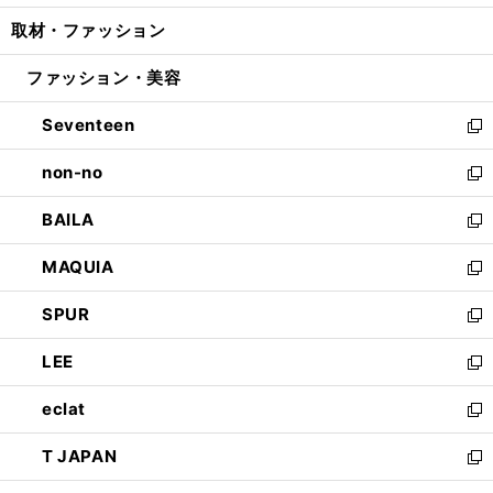
開
ウ
ン
ウ
し
取材・ファッション
く
で
ド
ィ
い
開
ウ
ン
ウ
ファッション・美容
く
で
ド
ィ
開
ウ
ン
Seventeen
く
で
ド
新
開
ウ
し
non-no
く
で
い
新
開
ウ
し
BAILA
く
ィ
い
新
ン
ウ
し
MAQUIA
ド
ィ
い
新
ウ
ン
ウ
し
SPUR
で
ド
ィ
い
新
開
ウ
ン
ウ
し
LEE
く
で
ド
ィ
い
新
開
ウ
ン
ウ
し
eclat
く
で
ド
ィ
い
新
開
ウ
ン
ウ
し
T JAPAN
く
で
ド
ィ
い
新
開
ウ
ン
ウ
し