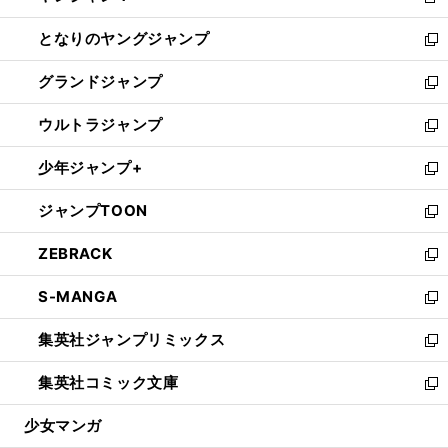
新
開
ン
ウ
し
となりのヤングジャンプ
く
ド
ィ
い
新
ウ
ン
ウ
し
グランドジャンプ
で
ド
ィ
い
新
開
ウ
ン
ウ
し
ウルトラジャンプ
く
で
ド
ィ
い
新
開
ウ
ン
ウ
し
少年ジャンプ+
く
で
ド
ィ
い
新
開
ウ
ン
ウ
し
ジャンプTOON
く
で
ド
ィ
い
新
開
ウ
ン
ウ
し
ZEBRACK
く
で
ド
ィ
い
新
開
ウ
ン
ウ
し
S-MANGA
く
で
ド
ィ
い
新
開
ウ
ン
ウ
し
集英社ジャンプリミックス
く
で
ド
ィ
い
新
開
ウ
ン
ウ
し
集英社コミック文庫
く
で
ド
ィ
い
新
開
ウ
ン
ウ
し
少女マンガ
く
で
ド
ィ
い
開