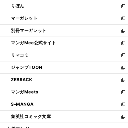
ウ
ン
ウ
りぼん
く
で
ド
ィ
新
開
ウ
ン
し
マーガレット
く
で
ド
い
新
開
ウ
ウ
し
別冊マーガレット
く
で
ィ
い
新
開
ン
ウ
し
マンガMee公式サイト
く
ド
ィ
い
新
ウ
ン
ウ
し
リマコミ
で
ド
ィ
い
新
開
ウ
ン
ウ
し
ジャンプTOON
く
で
ド
ィ
い
新
開
ウ
ン
ウ
し
ZEBRACK
く
で
ド
ィ
い
新
開
ウ
ン
ウ
し
マンガMeets
く
で
ド
ィ
い
新
開
ウ
ン
ウ
し
S-MANGA
く
で
ド
ィ
い
新
開
ウ
ン
ウ
し
集英社コミック文庫
く
で
ド
ィ
い
新
開
ウ
ン
ウ
し