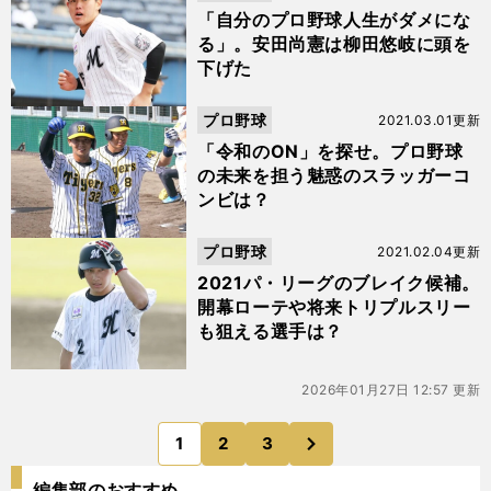
「自分のプロ野球人生がダメにな
る」。安田尚憲は柳田悠岐に頭を
下げた
プロ野球
2021.03.01更新
「令和のON」を探せ。プロ野球
の未来を担う魅惑のスラッガーコ
ンビは？
プロ野球
2021.02.04更新
2021パ・リーグのブレイク候補。
開幕ローテや将来トリプルスリー
も狙える選手は？
2026年01月27日 12:57 更新
次
1
2
3
のページへ
編集部のおすすめ