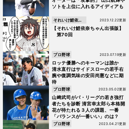
オーダーは「攻撃的」 山口航輝や
ソトを上位に入れるアイディアも
それいけ鯉依奈
2023.12.22更新
ちゃん出張版
【それいけ鯉依奈ちゃん出張版】
第70回
プロ野球
2023.07.19更新
ロッテ優勝へのキーマンは誰か
清水直行はサイドスローの若手右
腕や復調気味の安田尚憲などに期
待
プロ野球
2023.05.02更新
山﨑武司がパ・リーグの若き強打
者たちを診断 清宮幸太郎ら本格開
花が待たれる３人の課題、一番
「バランスが一番いい」のは？
プロ野球
2023.04.21更新