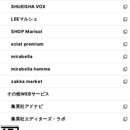
ウ
ン
ウ
し
SHUEISHA VOX
で
ド
ィ
い
新
開
ウ
ン
ウ
し
LEEマルシェ
く
で
ド
ィ
い
新
開
ウ
ン
ウ
し
SHOP Marisol
く
で
ド
ィ
い
新
開
ウ
ン
ウ
し
eclat premium
く
で
ド
ィ
い
新
開
ウ
ン
ウ
し
mirabella
く
で
ド
ィ
い
新
開
ウ
ン
ウ
し
mirabella homme
く
で
ド
ィ
い
新
開
ウ
ン
ウ
し
zakka market
く
で
ド
ィ
い
新
開
ウ
ン
ウ
し
その他WEBサービス
く
で
ド
ィ
い
開
ウ
ン
ウ
集英社アドナビ
く
で
ド
ィ
新
開
ウ
ン
し
集英社エディターズ・ラボ
く
で
ド
い
新
開
ウ
ウ
し