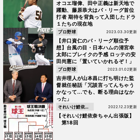
オコエ瑠偉、田中正義は新天地で
躍動、藤原恭大はパ・リーグ首位
打者 期待を背負って入団したドラ
１たちの現在地
プロ野球
2023.03.30更新
【井口資仁のパ・リーグ順位予
想】台風の目・日本ハムの清宮幸
太郎にブレイクの予感 ロッテの安
田尚憲に「置いていかれるぞ！」
プロ野球
2023.01.02更新
吉井理人が山本昌に打ち明けた監
督就任秘話「冗談言ってんちゃう
かなって...でも、断る理由はなか
った」
それいけ鯉依奈
2022.12.23更新
ちゃん出張版
【それいけ鯉依奈ちゃん出張版】
第18回