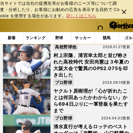
当サイトでは当社の提携先等がお客様のニーズ等について調
査・分析したり、お客様にお勧めの広告を表⽰する⽬的で Co
閉じ
okie を使⽤する場合があります。
詳しくはこちら
る
マイペ
web Sportiva (webスポルティーバ)
検索
メニュ
we
ー
「#安田尚憲」の最新ニュース・ 情報
b
ジ
新着
ランキング
野球
サッカー
競馬
ゴル
ス
高校野球他
2026.01.27更新
ポ
ル
村上宗隆、清宮幸太郎と並び称さ
テ
れた高校時代 安田尚憲は３年夏の
ィ
大阪大会で驚異のOPS2.075を叩
ー
き出した
バ
プロ野球
2024.09.16更新
ヤクルト原樹理が「心が折れたこ
とは何回あったかわからない」か
ら694日ぶりに一軍登板を果たす
まで
プロ野球
2024.04.02更新
清水直行が考えるロッテのベスト