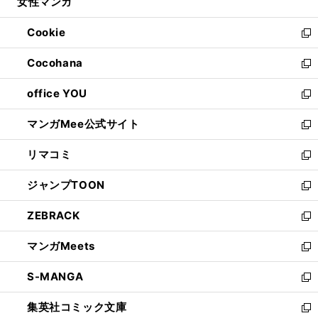
女性マンガ
く
で
ド
ィ
い
開
ウ
ン
ウ
Cookie
く
で
ド
ィ
新
開
ウ
ン
し
Cocohana
く
で
ド
い
新
開
ウ
ウ
し
office YOU
く
で
ィ
い
新
開
ン
ウ
し
マンガMee公式サイト
く
ド
ィ
い
新
ウ
ン
ウ
し
リマコミ
で
ド
ィ
い
新
開
ウ
ン
ウ
し
ジャンプTOON
く
で
ド
ィ
い
新
開
ウ
ン
ウ
し
ZEBRACK
く
で
ド
ィ
い
新
開
ウ
ン
ウ
し
マンガMeets
く
で
ド
ィ
い
新
開
ウ
ン
ウ
し
S-MANGA
く
で
ド
ィ
い
新
開
ウ
ン
ウ
し
集英社コミック文庫
く
で
ド
ィ
い
新