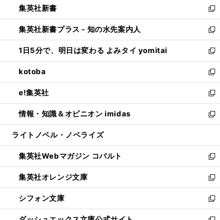
集英社新書
く
で
ィ
い
新
開
ン
ウ
し
集英社新書プラス - 知の水先案内人
く
ド
ィ
い
新
ウ
ン
ウ
し
1日5分で、明日は変わる よみタイ yomitai
で
ド
ィ
い
新
開
ウ
ン
ウ
し
kotoba
く
で
ド
ィ
い
新
開
ウ
ン
ウ
し
e!集英社
く
で
ド
ィ
い
新
開
ウ
ン
ウ
し
情報・知識＆オピニオン imidas
く
で
ド
ィ
い
新
開
ウ
ン
ウ
し
ライトノベル・ノベライズ
く
で
ド
ィ
い
開
ウ
ン
ウ
集英社Webマガジン コバルト
く
で
ド
ィ
新
開
ウ
ン
し
集英社オレンジ文庫
く
で
ド
い
新
開
ウ
ウ
し
シフォン文庫
く
で
ィ
い
新
開
ン
ウ
し
ダッシュエックス文庫公式サイト
く