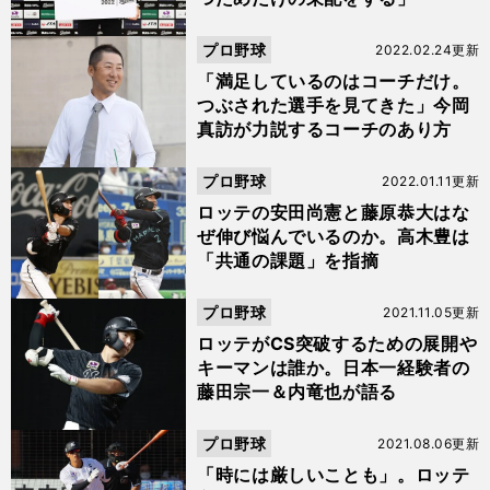
プロ野球
2022.02.24更新
「満足しているのはコーチだけ。
つぶされた選手を見てきた」今岡
真訪が力説するコーチのあり方
プロ野球
2022.01.11更新
ロッテの安田尚憲と藤原恭大はな
ぜ伸び悩んでいるのか。高木豊は
「共通の課題」を指摘
プロ野球
2021.11.05更新
ロッテがCS突破するための展開や
キーマンは誰か。日本一経験者の
藤田宗一＆内竜也が語る
プロ野球
2021.08.06更新
「時には厳しいことも」。ロッテ