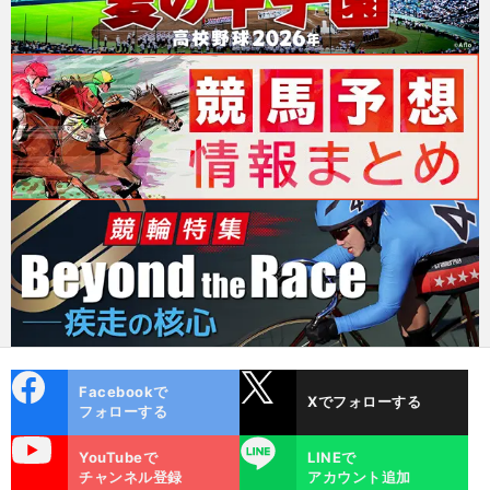
cebo
X
Facebookで
Xでフォローする
ok
フォローする
uTube
LINE
YouTubeで
LINEで
チャンネル登録
アカウント追加