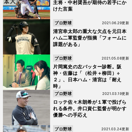
主将・中村奨吾が期待の若手にか
けた言葉
プロ野球
2021.06.29更新
清宮幸太郎の重大な欠点を元日本
ハム二軍監督が指摘「フォームに
課題がある」
プロ野球
2021.05.08更新
片岡篤史の左バッター診断。阪
神・佐藤は「（松井＋柳田）÷
２」、日本ハム・清宮は「耐え
時」
プロ野球
2021.03.19更新
ロッテ佐々木朗希が１軍で投げら
れる条件。井口資仁監督が明かす
優勝への手応え
プロ野球
2021.03.24更新