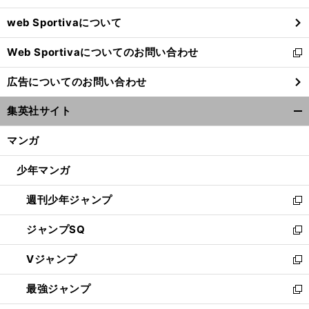
ウ
web Sportivaについて
で
開
Web Sportivaについてのお問い合わせ
く
新
し
広告についてのお問い合わせ
い
ウ
集英社サイト
ィ
開
ン
く/
マンガ
ド
閉
ウ
じ
少年マンガ
で
る
開
週刊少年ジャンプ
く
新
し
ジャンプSQ
い
新
ウ
し
Vジャンプ
ィ
い
新
ン
ウ
し
最強ジャンプ
ド
ィ
い
新
ウ
ン
ウ
し