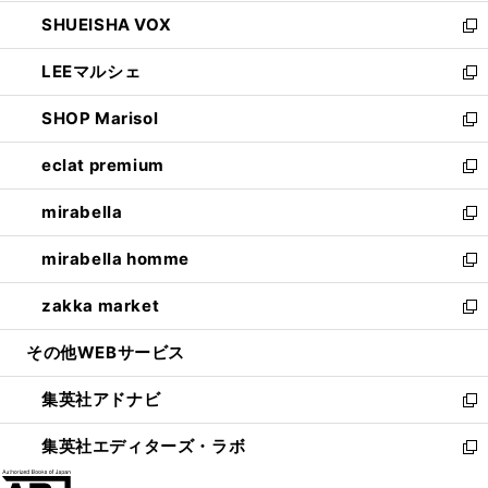
ウ
ン
ウ
し
SHUEISHA VOX
で
ド
ィ
い
新
開
ウ
ン
ウ
し
LEEマルシェ
く
で
ド
ィ
い
新
開
ウ
ン
ウ
し
SHOP Marisol
く
で
ド
ィ
い
新
開
ウ
ン
ウ
し
eclat premium
く
で
ド
ィ
い
新
開
ウ
ン
ウ
し
mirabella
く
で
ド
ィ
い
新
開
ウ
ン
ウ
し
mirabella homme
く
で
ド
ィ
い
新
開
ウ
ン
ウ
し
zakka market
く
で
ド
ィ
い
新
開
ウ
ン
ウ
し
その他WEBサービス
く
で
ド
ィ
い
開
ウ
ン
ウ
集英社アドナビ
く
で
ド
ィ
新
開
ウ
ン
し
集英社エディターズ・ラボ
く
で
ド
い
新
開
ウ
ウ
し