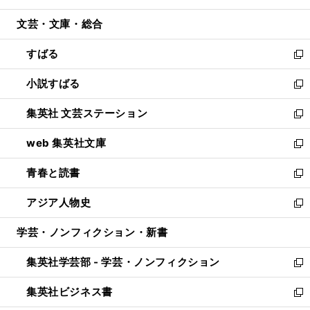
開
ウ
ン
ウ
文芸・文庫・総合
く
で
ド
ィ
開
ウ
ン
すばる
く
で
ド
新
開
ウ
し
小説すばる
く
で
い
新
開
ウ
し
集英社 文芸ステーション
く
ィ
い
新
ン
ウ
し
web 集英社文庫
ド
ィ
い
新
ウ
ン
ウ
し
青春と読書
で
ド
ィ
い
新
開
ウ
ン
ウ
し
アジア人物史
く
で
ド
ィ
い
新
開
ウ
ン
ウ
し
学芸・ノンフィクション・新書
く
で
ド
ィ
い
開
ウ
ン
ウ
集英社学芸部 - 学芸・ノンフィクション
く
で
ド
ィ
新
開
ウ
ン
し
集英社ビジネス書
く
で
ド
い
新
開
ウ
ウ
し