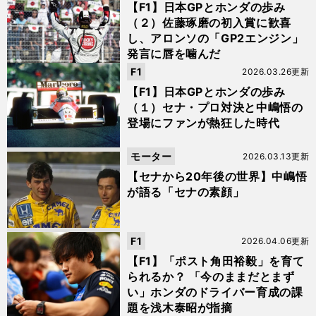
【F1】日本GPとホンダの歩み
（２）佐藤琢磨の初入賞に歓喜
し、アロンソの「GP2エンジン」
発言に唇を噛んだ
F1
2026.03.26更新
【F1】日本GPとホンダの歩み
（１）セナ・プロ対決と中嶋悟の
登場にファンが熱狂した時代
モーター
2026.03.13更新
【セナから20年後の世界】中嶋悟
が語る「セナの素顔」
F1
2026.04.06更新
【F1】「ポスト角田裕毅」を育て
られるか？ 「今のままだとまず
い」ホンダのドライバー育成の課
題を浅木泰昭が指摘