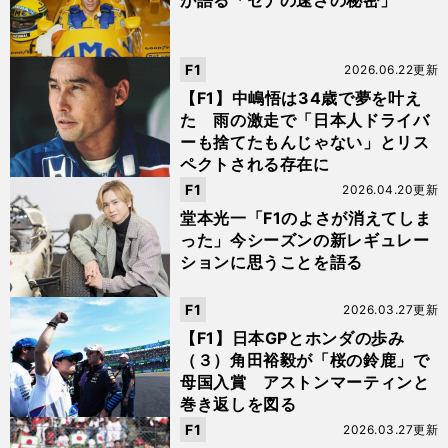
が語る「セナの速さの秘密」
F1
2026.06.22更新
【F1】中嶋悟は34歳で夢を叶え
た 雨の激走で「日本人ドライバ
ーも捨てたもんじゃない」とリス
ペクトされる存在に
F1
2026.04.20更新
堂本光一「F1のよさが消えてしま
った」今シーズンの新レギュレー
ションに思うことを語る
F1
2026.03.27更新
【F1】日本GPとホンダの歩み
（３）角田裕毅が「桜の鈴鹿」で
母国入賞 アストンマーティンと
巻き返しを図る
F1
2026.03.27更新