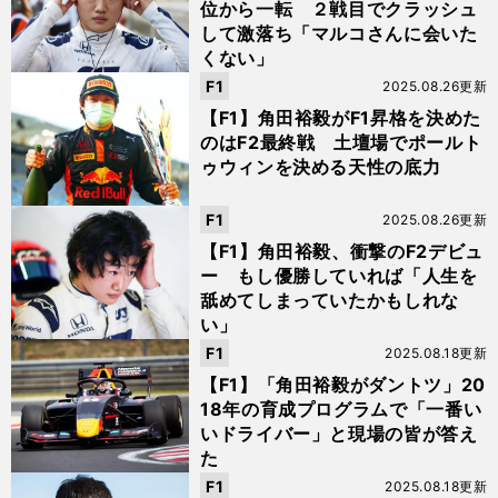
位から一転 ２戦目でクラッシュ
して激落ち「マルコさんに会いた
くない」
F1
2025.08.26更新
【F1】角田裕毅がF1昇格を決めた
のはF2最終戦 土壇場でポールト
ゥウィンを決める天性の底力
F1
2025.08.26更新
【F1】角田裕毅、衝撃のF2デビュ
ー もし優勝していれば「人生を
舐めてしまっていたかもしれな
い」
F1
2025.08.18更新
【F1】「角田裕毅がダントツ」20
18年の育成プログラムで「一番い
いドライバー」と現場の皆が答え
た
F1
2025.08.18更新