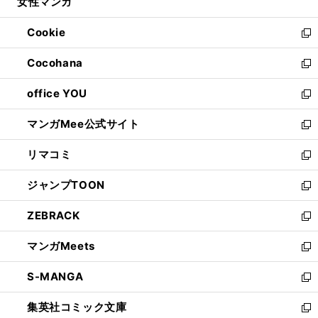
女性マンガ
く
で
ド
ィ
い
開
ウ
ン
ウ
Cookie
く
で
ド
ィ
新
開
ウ
ン
し
Cocohana
く
で
ド
い
新
開
ウ
ウ
し
office YOU
く
で
ィ
い
新
開
ン
ウ
し
マンガMee公式サイト
く
ド
ィ
い
新
ウ
ン
ウ
し
リマコミ
で
ド
ィ
い
新
開
ウ
ン
ウ
し
ジャンプTOON
く
で
ド
ィ
い
新
開
ウ
ン
ウ
し
ZEBRACK
く
で
ド
ィ
い
新
開
ウ
ン
ウ
し
マンガMeets
く
で
ド
ィ
い
新
開
ウ
ン
ウ
し
S-MANGA
く
で
ド
ィ
い
新
開
ウ
ン
ウ
し
集英社コミック文庫
く
で
ド
ィ
い
新