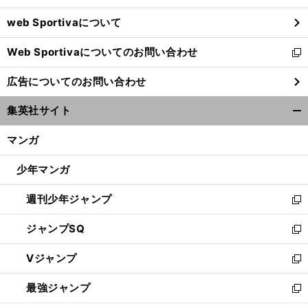
ウ
web Sportivaについて
で
開
Web Sportivaについてのお問い合わせ
く
新
し
広告についてのお問い合わせ
い
ウ
集英社サイト
ィ
開
ン
く/
マンガ
ド
閉
ウ
じ
少年マンガ
で
る
開
週刊少年ジャンプ
く
新
し
ジャンプSQ
い
新
ウ
し
Vジャンプ
ィ
い
新
ン
ウ
し
最強ジャンプ
ド
ィ
い
新
ウ
ン
ウ
し