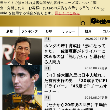
当サイトでは当社の提携先等がお客様のニーズ等について調
査・分析したり、お客様にお勧めの広告を表⽰する⽬的で Co
閉じ
okie を使⽤する場合があります。
詳しくはこちら
る
マイペ
web Sportiva (webスポルティーバ)
検索
メニュ
we
ー
「中嶋悟」の検索結果
b
ジ
新着
ランキング
野球
サッカー
競馬
ゴル
ス
F1
2026.07.15更新
ポ
ル
ホンダの若手育成は「形になって
テ
きた」 佐藤琢磨がドライバーに
ィ
求めるのは「託したい」と思わせ
ー
る人間力
バ
F1
2026.06.29更新
【F1】鈴木亜久里は日本人離れし
た有言実行の男 「30歳までにF1
ドライバー」「45歳でF1チームオ
ーナー」
F1
2026.05.01更新
【セナから20年後の世界】中嶋悟