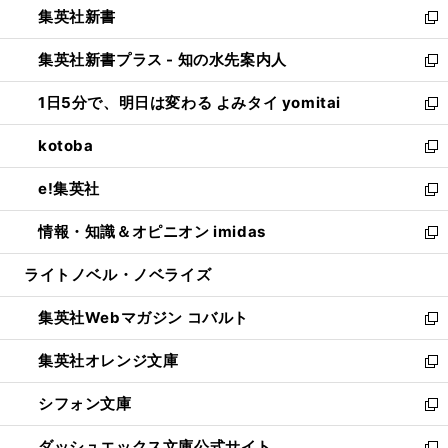
集英社新書
く
で
ィ
い
新
開
ン
ウ
し
集英社新書プラス - 知の水先案内人
く
ド
ィ
い
新
ウ
ン
ウ
し
1日5分で、明日は変わる よみタイ yomitai
で
ド
ィ
い
新
開
ウ
ン
ウ
し
kotoba
く
で
ド
ィ
い
新
開
ウ
ン
ウ
し
e!集英社
く
で
ド
ィ
い
新
開
ウ
ン
ウ
し
情報・知識＆オピニオン imidas
く
で
ド
ィ
い
新
開
ウ
ン
ウ
し
ライトノベル・ノベライズ
く
で
ド
ィ
い
開
ウ
ン
ウ
集英社Webマガジン コバルト
く
で
ド
ィ
新
開
ウ
ン
し
集英社オレンジ文庫
く
で
ド
い
新
開
ウ
ウ
し
シフォン文庫
く
で
ィ
い
新
開
ン
ウ
し
ダッシュエックス文庫公式サイト
く