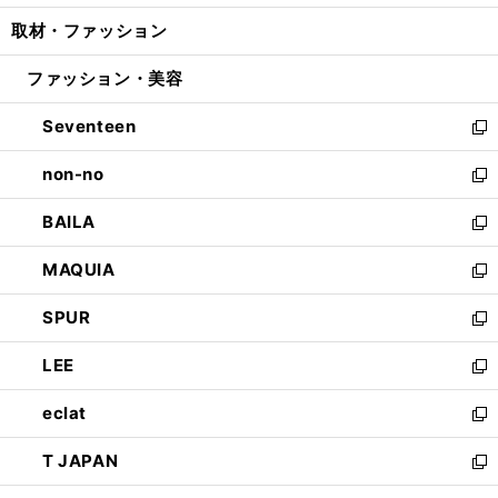
開
ウ
ン
ウ
し
取材・ファッション
く
で
ド
ィ
い
開
ウ
ン
ウ
ファッション・美容
く
で
ド
ィ
開
ウ
ン
Seventeen
く
で
ド
新
開
ウ
し
non-no
く
で
い
新
開
ウ
し
BAILA
く
ィ
い
新
ン
ウ
し
MAQUIA
ド
ィ
い
新
ウ
ン
ウ
し
SPUR
で
ド
ィ
い
新
開
ウ
ン
ウ
し
LEE
く
で
ド
ィ
い
新
開
ウ
ン
ウ
し
eclat
く
で
ド
ィ
い
新
開
ウ
ン
ウ
し
T JAPAN
く
で
ド
ィ
い
新
開
ウ
ン
ウ
し