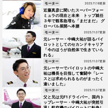
モーター
2025.11.18更新
近藤真彦に聞いたスーパーフォー
ミュラの現在と未来 トップ就任
３年で観客急増も「まだまだ」 グ
ローバル展開へ本腰
モーター
2025.11.07更新
元レーサー・中嶋大祐が語るパイ
ロットとしてのセカンドキャリア
「今のほうが自然体で生きていら
れる」
モーター
2025.11.07更新
元レーサーでパイロットの中嶋大
祐は機長を目指して奮闘中「レー
スとは求められるものがまったく
違いました」
モーター
2025.11.07更新
父と兄は元F1ドライバー、国内ト
ップレーサー・中嶋大祐が突然引
退し航空機のパイロットに転身し