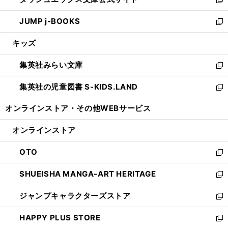
ド
ィ
い
新
ウ
ン
ウ
し
JUMP j-BOOKS
で
ド
ィ
い
新
開
ウ
ン
ウ
し
キッズ
く
で
ド
ィ
い
開
ウ
ン
ウ
集英社みらい文庫
く
で
ド
ィ
新
開
ウ
ン
し
集英社の児童図書 S-KIDS.LAND
く
で
ド
い
新
開
ウ
ウ
し
オンラインストア・
その他WEBサービス
く
で
ィ
い
開
ン
ウ
オンラインストア
く
ド
ィ
ウ
ン
OTO
で
ド
新
開
ウ
し
SHUEISHA MANGA-ART HERITAGE
く
で
い
新
開
ウ
し
ジャンプキャラクターズストア
く
ィ
い
新
ン
ウ
し
HAPPY PLUS STORE
ド
ィ
い
新