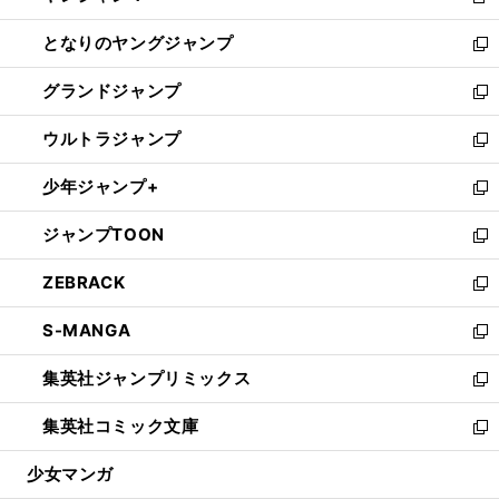
新
開
ン
ウ
し
となりのヤングジャンプ
く
ド
ィ
い
新
ウ
ン
ウ
し
グランドジャンプ
で
ド
ィ
い
新
開
ウ
ン
ウ
し
ウルトラジャンプ
く
で
ド
ィ
い
新
開
ウ
ン
ウ
し
少年ジャンプ+
く
で
ド
ィ
い
新
開
ウ
ン
ウ
し
ジャンプTOON
く
で
ド
ィ
い
新
開
ウ
ン
ウ
し
ZEBRACK
く
で
ド
ィ
い
新
開
ウ
ン
ウ
し
S-MANGA
く
で
ド
ィ
い
新
開
ウ
ン
ウ
し
集英社ジャンプリミックス
く
で
ド
ィ
い
新
開
ウ
ン
ウ
し
集英社コミック文庫
く
で
ド
ィ
い
新
開
ウ
ン
ウ
し
少女マンガ
く
で
ド
ィ
い
開