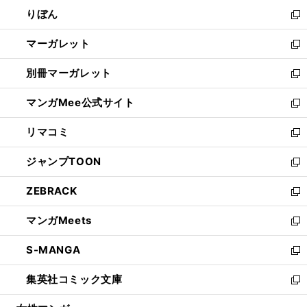
ウ
ン
ウ
りぼん
く
で
ド
ィ
新
開
ウ
ン
し
マーガレット
く
で
ド
い
新
開
ウ
ウ
し
別冊マーガレット
く
で
ィ
い
新
開
ン
ウ
し
マンガMee公式サイト
く
ド
ィ
い
新
ウ
ン
ウ
し
リマコミ
で
ド
ィ
い
新
開
ウ
ン
ウ
し
ジャンプTOON
く
で
ド
ィ
い
新
開
ウ
ン
ウ
し
ZEBRACK
く
で
ド
ィ
い
新
開
ウ
ン
ウ
し
マンガMeets
く
で
ド
ィ
い
新
開
ウ
ン
ウ
し
S-MANGA
く
で
ド
ィ
い
新
開
ウ
ン
ウ
し
集英社コミック文庫
く
で
ド
ィ
い
新
開
ウ
ン
ウ
し