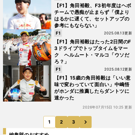
【F1】角田裕毅、F3初年度はヘボ
チームで愚痴が止まらず「僕より
はるかに遅くて、セットアップの
参考にもならない」
F1
2025.08.13更新
【F1】角田裕毅はたった2日間のF
3ドライブでトップタイムをマー
ク ヘルムート・マルコ「ウソだ
ろ？」
F1
2025.08.12更新
【F1】15歳の角田裕毅は「いい意
味で変わっていて面白い」中嶋悟
がホンダに推薦したらダントツに
速かった
2026年07月15日 10:25 更新
次
1
2
3
のページへ
編集部のおすすめ