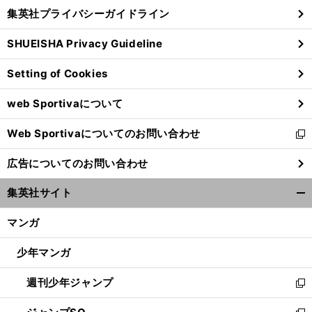
し
じ
集英社プライバシーガイドライン
い
る
ウ
SHUEISHA Privacy Guideline
ィ
ン
Setting of Cookies
ド
ウ
web Sportivaについて
で
開
Web Sportivaについてのお問い合わせ
く
新
し
広告についてのお問い合わせ
い
ウ
集英社サイト
ィ
開
ン
く/
マンガ
ド
閉
ウ
じ
少年マンガ
で
る
開
週刊少年ジャンプ
く
新
し