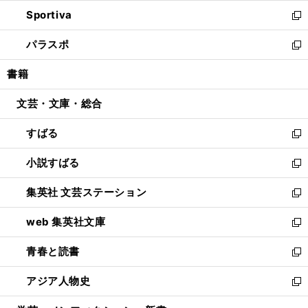
開
ン
ウ
し
Sportiva
く
ド
ィ
い
新
ウ
ン
ウ
し
パラスポ
で
ド
ィ
い
新
開
ウ
ン
ウ
し
書籍
く
で
ド
ィ
い
開
ウ
ン
ウ
文芸・文庫・総合
く
で
ド
ィ
開
ウ
ン
すばる
く
で
ド
新
開
ウ
し
小説すばる
く
で
い
新
開
ウ
し
集英社 文芸ステーション
く
ィ
い
新
ン
ウ
し
web 集英社文庫
ド
ィ
い
新
ウ
ン
ウ
し
青春と読書
で
ド
ィ
い
新
開
ウ
ン
ウ
し
アジア人物史
く
で
ド
ィ
い
新
開
ウ
ン
ウ
し