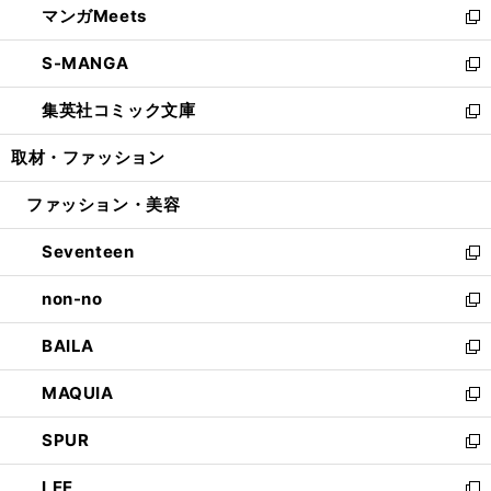
マンガMeets
く
で
ド
ィ
い
新
開
ウ
ン
ウ
し
S-MANGA
く
で
ド
ィ
い
新
開
ウ
ン
ウ
し
集英社コミック文庫
く
で
ド
ィ
い
新
開
ウ
ン
ウ
し
取材・ファッション
く
で
ド
ィ
い
開
ウ
ン
ウ
ファッション・美容
く
で
ド
ィ
開
ウ
ン
Seventeen
く
で
ド
新
開
ウ
し
non-no
く
で
い
新
開
ウ
し
BAILA
く
ィ
い
新
ン
ウ
し
MAQUIA
ド
ィ
い
新
ウ
ン
ウ
し
SPUR
で
ド
ィ
い
新
開
ウ
ン
ウ
し
LEE
く
で
ド
ィ