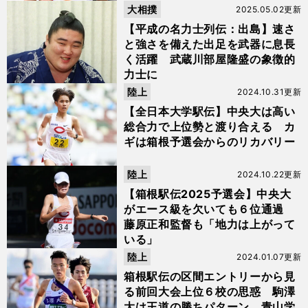
大相撲
2025.05.02更新
【平成の名力士列伝：出島】速さ
と強さを備えた出足を武器に息長
く活躍 武蔵川部屋隆盛の象徴的
力士に
陸上
2024.10.31更新
【全日本大学駅伝】中央大は高い
総合力で上位勢と渡り合える カ
ギは箱根予選会からのリカバリー
陸上
2024.10.22更新
【箱根駅伝2025予選会】中央大
がエース級を欠いても６位通過
藤原正和監督も「地力は上がって
いる」
陸上
2024.01.07更新
箱根駅伝の区間エントリーから見
る前回大会上位６校の思惑 駒澤
大は王道の勝ちパターン 青山学