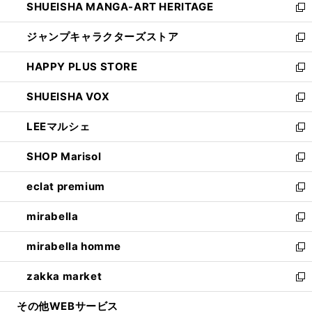
SHUEISHA MANGA-ART HERITAGE
く
で
い
新
開
ウ
し
ジャンプキャラクターズストア
く
ィ
い
新
ン
ウ
し
HAPPY PLUS STORE
ド
ィ
い
新
ウ
ン
ウ
し
SHUEISHA VOX
で
ド
ィ
い
新
開
ウ
ン
ウ
し
LEEマルシェ
く
で
ド
ィ
い
新
開
ウ
ン
ウ
し
SHOP Marisol
く
で
ド
ィ
い
新
開
ウ
ン
ウ
し
eclat premium
く
で
ド
ィ
い
新
開
ウ
ン
ウ
し
mirabella
く
で
ド
ィ
い
新
開
ウ
ン
ウ
し
mirabella homme
く
で
ド
ィ
い
新
開
ウ
ン
ウ
し
zakka market
く
で
ド
ィ
い
新
開
ウ
ン
ウ
し
その他WEBサービス
く
で
ド
ィ
い