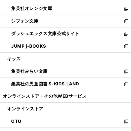
開
ウ
ン
し
集英社オレンジ文庫
く
で
ド
い
新
開
ウ
ウ
し
シフォン文庫
く
で
ィ
い
新
開
ン
ウ
し
ダッシュエックス文庫公式サイト
く
ド
ィ
い
新
ウ
ン
ウ
し
JUMP j-BOOKS
で
ド
ィ
い
新
開
ウ
ン
ウ
し
キッズ
く
で
ド
ィ
い
開
ウ
ン
ウ
集英社みらい文庫
く
で
ド
ィ
新
開
ウ
ン
し
集英社の児童図書 S-KIDS.LAND
く
で
ド
い
新
開
ウ
ウ
し
オンラインストア・
その他WEBサービス
く
で
ィ
い
開
ン
ウ
オンラインストア
く
ド
ィ
ウ
ン
OTO
で
ド
新
開
ウ
し