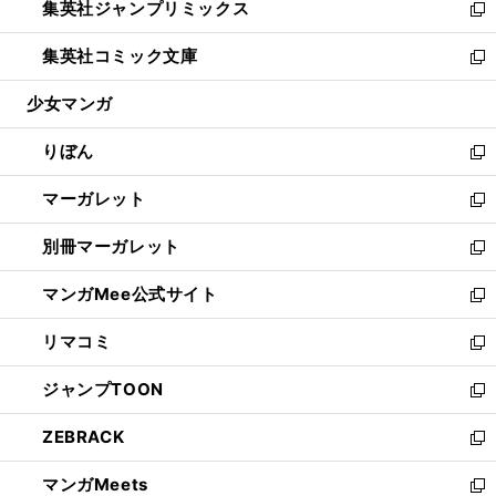
集英社ジャンプリミックス
く
で
ド
ィ
い
新
開
ウ
ン
ウ
し
集英社コミック文庫
く
で
ド
ィ
い
新
開
ウ
ン
ウ
し
少女マンガ
く
で
ド
ィ
い
開
ウ
ン
ウ
りぼん
く
で
ド
ィ
新
開
ウ
ン
し
マーガレット
く
で
ド
い
新
開
ウ
ウ
し
別冊マーガレット
く
で
ィ
い
新
開
ン
ウ
し
マンガMee公式サイト
く
ド
ィ
い
新
ウ
ン
ウ
し
リマコミ
で
ド
ィ
い
新
開
ウ
ン
ウ
し
ジャンプTOON
く
で
ド
ィ
い
新
開
ウ
ン
ウ
し
ZEBRACK
く
で
ド
ィ
い
新
開
ウ
ン
ウ
し
マンガMeets
く
で
ド
ィ
い
新