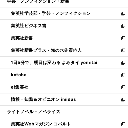
学芸・ノンフィクション・新書
く
で
ド
ィ
い
開
ウ
ン
ウ
集英社学芸部 - 学芸・ノンフィクション
く
で
ド
ィ
新
開
ウ
ン
し
集英社ビジネス書
く
で
ド
い
新
開
ウ
ウ
し
集英社新書
く
で
ィ
い
新
開
ン
ウ
し
集英社新書プラス - 知の水先案内人
く
ド
ィ
い
新
ウ
ン
ウ
し
1日5分で、明日は変わる よみタイ yomitai
で
ド
ィ
い
新
開
ウ
ン
ウ
し
kotoba
く
で
ド
ィ
い
新
開
ウ
ン
ウ
し
e!集英社
く
で
ド
ィ
い
新
開
ウ
ン
ウ
し
情報・知識＆オピニオン imidas
く
で
ド
ィ
い
新
開
ウ
ン
ウ
し
ライトノベル・ノベライズ
く
で
ド
ィ
い
開
ウ
ン
ウ
集英社Webマガジン コバルト
く
で
ド
ィ
新