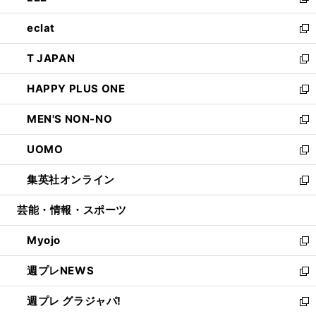
い
新
開
ウ
ン
ウ
し
eclat
く
で
ド
ィ
い
新
開
ウ
ン
ウ
し
T JAPAN
く
で
ド
ィ
い
新
開
ウ
ン
ウ
し
HAPPY PLUS ONE
く
で
ド
ィ
い
新
開
ウ
ン
ウ
し
MEN'S NON-NO
く
で
ド
ィ
い
新
開
ウ
ン
ウ
し
UOMO
く
で
ド
ィ
い
新
開
ウ
ン
ウ
し
集英社オンライン
く
で
ド
ィ
い
新
開
ウ
ン
ウ
し
芸能・情報・スポーツ
く
で
ド
ィ
い
開
ウ
ン
ウ
Myojo
く
で
ド
ィ
新
開
ウ
ン
し
週プレNEWS
く
で
ド
い
新
開
ウ
ウ
し
週プレ グラジャパ!
く
で
ィ
い
新