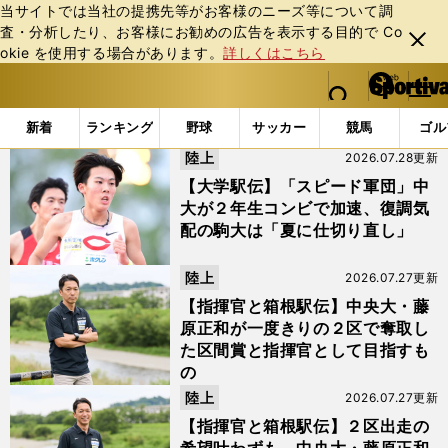
当サイトでは当社の提携先等がお客様のニーズ等について調
査・分析したり、お客様にお勧めの広告を表⽰する⽬的で Co
閉じ
okie を使⽤する場合があります。
詳しくはこちら
る
マイペ
web Sportiva (webスポルティーバ)
検索
メニュ
we
ー
「#中大」の最新ニュース・ 情報
b
ジ
新着
ランキング
野球
サッカー
競馬
ゴル
ス
陸上
2026.07.28更新
ポ
ル
【大学駅伝】「スピード軍団」中
テ
大が２年生コンビで加速、復調気
ィ
配の駒大は「夏に仕切り直し」
ー
バ
陸上
2026.07.27更新
【指揮官と箱根駅伝】中央大・藤
原正和が一度きりの２区で奪取し
た区間賞と指揮官として目指すも
の
陸上
2026.07.27更新
【指揮官と箱根駅伝】２区出走の