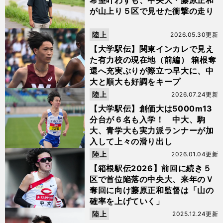
希望叶わずも、中央大・藤原正和
が山上り５区で見せた衝撃の走り
陸上
2026.05.30更新
【大学駅伝】関東インカレで見え
た有力校の現在地（前編） 箱根奪
還へ充実ぶりが際立つ早大に、中
大と順大も好調をキープ
陸上
2026.07.24更新
【大学駅伝】創価大は5000m13
分台が６名も入学！ 中大、駒
大、青学大も実力派ランナーが加
入して上々の滑り出し
陸上
2026.01.04更新
【箱根駅伝2026】前回に続き５
区で首位陥落の中央大、来年のＶ
奪回に向け藤原正和監督は「山の
確率を上げていく」
陸上
2025.12.24更新