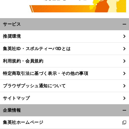
サービス
開
く/
推奨環境
閉
じ
集英社ID・スポルティーバIDとは
る
利用規約・会員規約
特定商取引法に基づく表示・その他の事項
ブラウザプッシュ通知について
サイトマップ
企業情報
開
く/
集英社ホームページ
新
閉