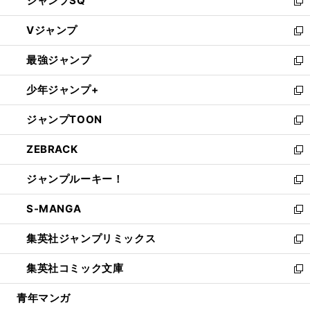
ジャンプSQ
い
新
ウ
し
Vジャンプ
ィ
い
新
ン
ウ
し
最強ジャンプ
ド
ィ
い
新
ウ
ン
ウ
し
少年ジャンプ+
で
ド
ィ
い
新
開
ウ
ン
ウ
し
ジャンプTOON
く
で
ド
ィ
い
新
開
ウ
ン
ウ
し
ZEBRACK
く
で
ド
ィ
い
新
開
ウ
ン
ウ
し
ジャンプルーキー！
く
で
ド
ィ
い
新
開
ウ
ン
ウ
し
S-MANGA
く
で
ド
ィ
い
新
開
ウ
ン
ウ
し
集英社ジャンプリミックス
く
で
ド
ィ
い
新
開
ウ
ン
ウ
し
集英社コミック文庫
く
で
ド
ィ
い
新
開
ウ
ン
ウ
し
青年マンガ
く
で
ド
ィ
い