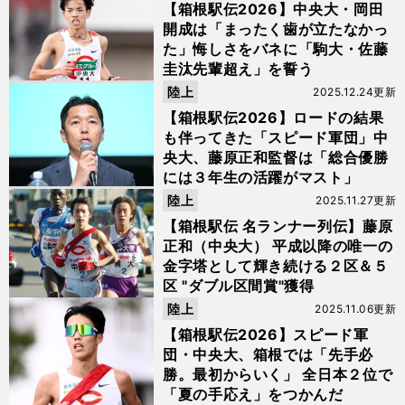
【箱根駅伝2026】中央大・岡田
開成は「まったく歯が立たなかっ
た」悔しさをバネに「駒大・佐藤
圭汰先輩超え」を誓う
陸上
2025.12.24更新
【箱根駅伝2026】ロードの結果
も伴ってきた「スピード軍団」中
央大、藤原正和監督は「総合優勝
には３年生の活躍がマスト」
陸上
2025.11.27更新
【箱根駅伝 名ランナー列伝】藤原
正和（中央大） 平成以降の唯一の
金字塔として輝き続ける２区＆５
区 "ダブル区間賞"獲得
陸上
2025.11.06更新
【箱根駅伝2026】スピード軍
団・中央大、箱根では「先手必
勝。最初からいく」 全日本２位で
「夏の手応え」をつかんだ