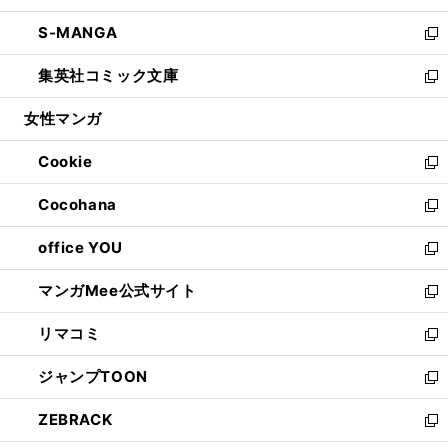
開
ウ
ン
ウ
し
S-MANGA
く
で
ド
ィ
い
新
開
ウ
ン
ウ
し
集英社コミック文庫
く
で
ド
ィ
い
新
開
ウ
ン
ウ
し
女性マンガ
く
で
ド
ィ
い
開
ウ
ン
ウ
Cookie
く
で
ド
ィ
新
開
ウ
ン
し
Cocohana
く
で
ド
い
新
開
ウ
ウ
し
office YOU
く
で
ィ
い
新
開
ン
ウ
し
マンガMee公式サイト
く
ド
ィ
い
新
ウ
ン
ウ
し
リマコミ
で
ド
ィ
い
新
開
ウ
ン
ウ
し
ジャンプTOON
く
で
ド
ィ
い
新
開
ウ
ン
ウ
し
ZEBRACK
く
で
ド
ィ
い
新
開
ウ
ン
ウ
し