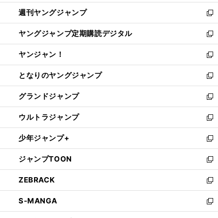
開
ウ
ン
ウ
週刊ヤングジャンプ
く
で
ド
ィ
新
開
ウ
ン
し
ヤングジャンプ定期購読デジタル
く
で
ド
い
新
開
ウ
ウ
し
ヤンジャン！
く
で
ィ
い
新
開
ン
ウ
し
となりのヤングジャンプ
く
ド
ィ
い
新
ウ
ン
ウ
し
グランドジャンプ
で
ド
ィ
い
新
開
ウ
ン
ウ
し
ウルトラジャンプ
く
で
ド
ィ
い
新
開
ウ
ン
ウ
し
少年ジャンプ+
く
で
ド
ィ
い
新
開
ウ
ン
ウ
し
ジャンプTOON
く
で
ド
ィ
い
新
開
ウ
ン
ウ
し
ZEBRACK
く
で
ド
ィ
い
新
開
ウ
ン
ウ
し
S-MANGA
く
で
ド
ィ
い
新
開
ウ
ン
ウ
し