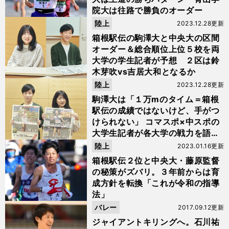
院大は往路で勝負のオーダー
陸上
2023.12.28更新
箱根駅伝の駒澤大と中央大の区間
オーダー＆総合順位上位５校を両
大学の学生記者が予想 ２区は鈴
木芽吹vs吉居大和となるか
陸上
2023.12.28更新
駒澤大は「１万mのタイム＝箱根
駅伝の成績ではないけど、手がつ
けられない」 コマスポ×中スポの
大学生記者が各大学の戦力を語り
合う
陸上
2023.01.16更新
箱根駅伝２位と中央大・藤原監督
の秘策がズバリ。３年前からは育
成方針を転換「これが令和の指導
法」
バレー
2017.09.12更新
ジャイアントキリングへ。石川祐