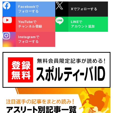
cebo
X
Facebookで
Xでフォローする
ok
フォローする
uTube
LINE
YouTubeで
LINEで
チャンネル登録
アカウント追加
stagra
Instagramで
m
フォローする