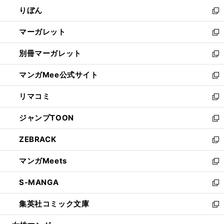
ウ
ン
ウ
りぼん
く
で
ド
ィ
新
開
ウ
ン
し
マーガレット
く
で
ド
い
新
開
ウ
ウ
し
別冊マーガレット
く
で
ィ
い
新
開
ン
ウ
し
マンガMee公式サイト
く
ド
ィ
い
新
ウ
ン
ウ
し
リマコミ
で
ド
ィ
い
新
開
ウ
ン
ウ
し
ジャンプTOON
く
で
ド
ィ
い
新
開
ウ
ン
ウ
し
ZEBRACK
く
で
ド
ィ
い
新
開
ウ
ン
ウ
し
マンガMeets
く
で
ド
ィ
い
新
開
ウ
ン
ウ
し
S-MANGA
く
で
ド
ィ
い
新
開
ウ
ン
ウ
し
集英社コミック文庫
く
で
ド
ィ
い
新
開
ウ
ン
ウ
し