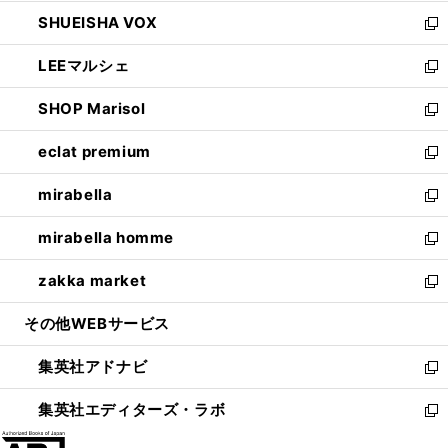
ウ
ン
ウ
し
SHUEISHA VOX
で
ド
ィ
い
新
開
ウ
ン
ウ
し
LEEマルシェ
く
で
ド
ィ
い
新
開
ウ
ン
ウ
し
SHOP Marisol
く
で
ド
ィ
い
新
開
ウ
ン
ウ
し
eclat premium
く
で
ド
ィ
い
新
開
ウ
ン
ウ
し
mirabella
く
で
ド
ィ
い
新
開
ウ
ン
ウ
し
mirabella homme
く
で
ド
ィ
い
新
開
ウ
ン
ウ
し
zakka market
く
で
ド
ィ
い
新
開
ウ
ン
ウ
し
その他WEBサービス
く
で
ド
ィ
い
開
ウ
ン
ウ
集英社アドナビ
く
で
ド
ィ
新
開
ウ
ン
し
集英社エディターズ・ラボ
く
で
ド
い
新
開
ウ
ウ
し