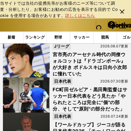
当サイトでは当社の提携先等がお客様のニーズ等について調
査・分析したり、お客様にお勧めの広告を表⽰する⽬的で Co
閉じ
okie を使⽤する場合があります。
詳しくはこちら
る
マイペ
web Sportiva (webスポルティーバ)
検索
メニュ
we
ー
「メッシ」の検索結果
b
ジ
新着
ランキング
野球
サッカー
競馬
ゴル
ス
Jリーグ
2026.08.07更新
ポ
ル
宮市亮のアーセナル時代の同僚ウ
テ
ォルコットは『ドラゴンボール』
ィ
が大好き ポドルスキは日向小次郎
ー
に憧れていた
バ
日本代表
2026.07.30更新
FC町田ゼルビア・黒田剛監督はサ
ッカー日本代表をどう見たか「や
られたところは完全に"個"の部
分、そして"原則"の部分だった」
日本代表
2026.07.24更新
【ワールドカップ】ジーコが語る