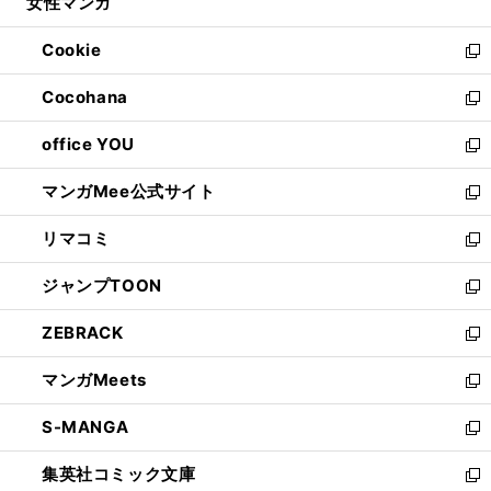
女性マンガ
く
で
ド
ィ
い
開
ウ
ン
ウ
Cookie
く
で
ド
ィ
新
開
ウ
ン
し
Cocohana
く
で
ド
い
新
開
ウ
ウ
し
office YOU
く
で
ィ
い
新
開
ン
ウ
し
マンガMee公式サイト
く
ド
ィ
い
新
ウ
ン
ウ
し
リマコミ
で
ド
ィ
い
新
開
ウ
ン
ウ
し
ジャンプTOON
く
で
ド
ィ
い
新
開
ウ
ン
ウ
し
ZEBRACK
く
で
ド
ィ
い
新
開
ウ
ン
ウ
し
マンガMeets
く
で
ド
ィ
い
新
開
ウ
ン
ウ
し
S-MANGA
く
で
ド
ィ
い
新
開
ウ
ン
ウ
し
集英社コミック文庫
く
で
ド
ィ
い
新