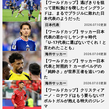
【ワールドカップ】逃げきりを狙
って逆転負けを喫したイングラン
ドは、まるでブラジルに敗れた日
本代表のようだった
日本代表
2026.07.10更新
【ワールドカップ】サッカー日本
代表の若かりしヤンチャ時代
「U-17代表に選ばないでくれ！と
言われたことも」
海外サッカー
2026.07.06更新
【ワールドカップ】サッカー日本
代表と対照的？ カーボベルデの
「純粋さ」が世界王者を追いつめ
た
海外サッカー
2026.07.03更新
【ワールドカップ】クリスティア
ーノ・ロナウドはもう要らない!?
ポルトガルが抱える特大のジレン
マ