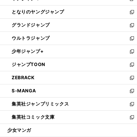
新
開
ン
ウ
し
となりのヤングジャンプ
く
ド
ィ
い
新
ウ
ン
ウ
し
グランドジャンプ
で
ド
ィ
い
新
開
ウ
ン
ウ
し
ウルトラジャンプ
く
で
ド
ィ
い
新
開
ウ
ン
ウ
し
少年ジャンプ+
く
で
ド
ィ
い
新
開
ウ
ン
ウ
し
ジャンプTOON
く
で
ド
ィ
い
新
開
ウ
ン
ウ
し
ZEBRACK
く
で
ド
ィ
い
新
開
ウ
ン
ウ
し
S-MANGA
く
で
ド
ィ
い
新
開
ウ
ン
ウ
し
集英社ジャンプリミックス
く
で
ド
ィ
い
新
開
ウ
ン
ウ
し
集英社コミック文庫
く
で
ド
ィ
い
新
開
ウ
ン
ウ
し
少女マンガ
く
で
ド
ィ
い
開