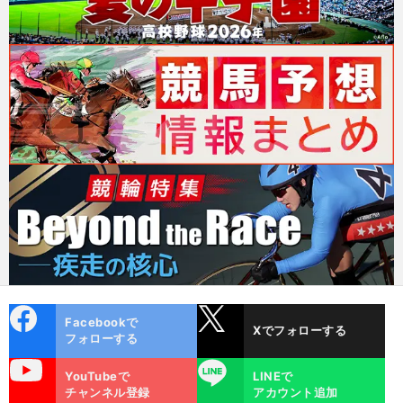
cebo
X
Facebookで
Xでフォローする
ok
フォローする
uTube
LINE
YouTubeで
LINEで
チャンネル登録
アカウント追加