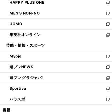
HAPPY PLUS ONE
く
で
ド
ィ
い
新
開
ウ
ン
ウ
し
MEN'S NON-NO
く
で
ド
ィ
い
新
開
ウ
ン
ウ
し
UOMO
く
で
ド
ィ
い
新
開
ウ
ン
ウ
し
集英社オンライン
く
で
ド
ィ
い
新
開
ウ
ン
ウ
し
芸能・情報・スポーツ
く
で
ド
ィ
い
開
ウ
ン
ウ
Myojo
く
で
ド
ィ
新
開
ウ
ン
し
週プレNEWS
く
で
ド
い
新
開
ウ
ウ
し
週プレ グラジャパ!
く
で
ィ
い
新
開
ン
ウ
し
Sportiva
く
ド
ィ
い
新
ウ
ン
ウ
し
パラスポ
で
ド
ィ
い
新
開
ウ
ン
ウ
し
書籍
く
で
ド
ィ
い