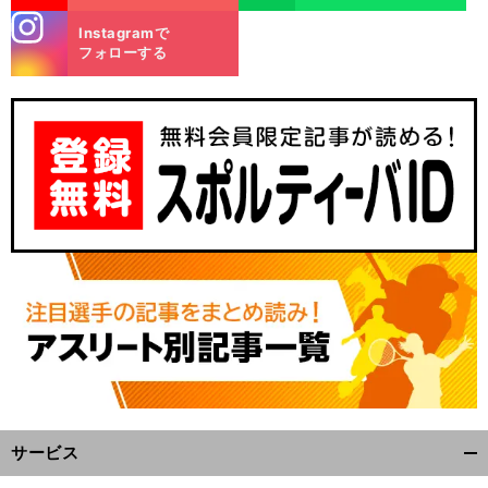
stagra
Instagramで
m
フォローする
サービス
開
く/