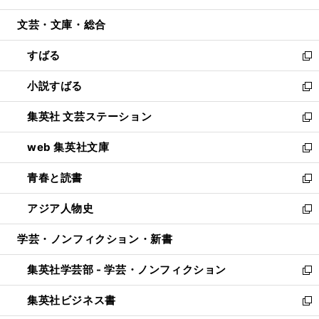
開
ウ
ン
ウ
文芸・文庫・総合
く
で
ド
ィ
開
ウ
ン
すばる
く
で
ド
新
開
ウ
し
小説すばる
く
で
い
新
開
ウ
し
集英社 文芸ステーション
く
ィ
い
新
ン
ウ
し
web 集英社文庫
ド
ィ
い
新
ウ
ン
ウ
し
青春と読書
で
ド
ィ
い
新
開
ウ
ン
ウ
し
アジア人物史
く
で
ド
ィ
い
新
開
ウ
ン
ウ
し
学芸・ノンフィクション・新書
く
で
ド
ィ
い
開
ウ
ン
ウ
集英社学芸部 - 学芸・ノンフィクション
く
で
ド
ィ
新
開
ウ
ン
し
集英社ビジネス書
く
で
ド
い
新
開
ウ
ウ
し