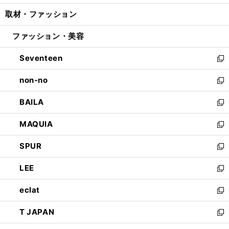
開
ウ
ン
ウ
し
取材・ファッション
く
で
ド
ィ
い
開
ウ
ン
ウ
ファッション・美容
く
で
ド
ィ
開
ウ
ン
Seventeen
く
で
ド
新
開
ウ
し
non-no
く
で
い
新
開
ウ
し
BAILA
く
ィ
い
新
ン
ウ
し
MAQUIA
ド
ィ
い
新
ウ
ン
ウ
し
SPUR
で
ド
ィ
い
新
開
ウ
ン
ウ
し
LEE
く
で
ド
ィ
い
新
開
ウ
ン
ウ
し
eclat
く
で
ド
ィ
い
新
開
ウ
ン
ウ
し
T JAPAN
く
で
ド
ィ
い
新
開
ウ
ン
ウ
し