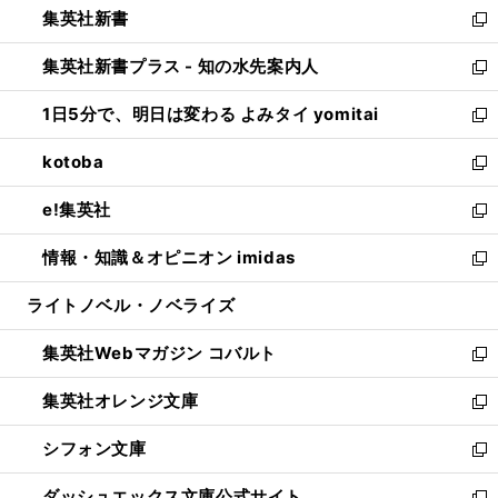
集英社新書
く
で
ィ
い
新
開
ン
ウ
し
集英社新書プラス - 知の水先案内人
く
ド
ィ
い
新
ウ
ン
ウ
し
1日5分で、明日は変わる よみタイ yomitai
で
ド
ィ
い
新
開
ウ
ン
ウ
し
kotoba
く
で
ド
ィ
い
新
開
ウ
ン
ウ
し
e!集英社
く
で
ド
ィ
い
新
開
ウ
ン
ウ
し
情報・知識＆オピニオン imidas
く
で
ド
ィ
い
新
開
ウ
ン
ウ
し
ライトノベル・ノベライズ
く
で
ド
ィ
い
開
ウ
ン
ウ
集英社Webマガジン コバルト
く
で
ド
ィ
新
開
ウ
ン
し
集英社オレンジ文庫
く
で
ド
い
新
開
ウ
ウ
し
シフォン文庫
く
で
ィ
い
新
開
ン
ウ
し
ダッシュエックス文庫公式サイト
く