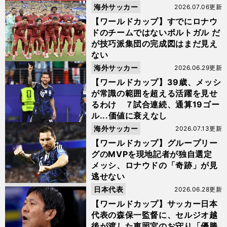
海外サッカー
2026.07.06更新
【ワールドカップ】すでにロナウ
ドのチームではないポルトガル だ
が技巧派集団の完成図はまだ見え
ない
海外サッカー
2026.06.29更新
【ワールドカップ】39歳、メッシ
が常識の範囲を超える活躍を見せ
るわけ ７試合連続、通算19ゴー
ル...価値に衰えなし
海外サッカー
2026.07.13更新
【ワールドカップ】グループリー
グのMVPを現地記者が独自選定
メッシ、ロナウドの「奇跡」が見
逃せない
日本代表
2026.06.28更新
【ワールドカップ】サッカー日本
代表の森保一監督に、セルジオ越
後が渡した東照宮のお守り「優勝