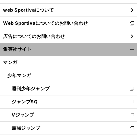
ウ
web Sportivaについて
で
開
Web Sportivaについてのお問い合わせ
く
新
し
広告についてのお問い合わせ
い
ウ
集英社サイト
ィ
開
ン
く/
マンガ
ド
閉
ウ
じ
少年マンガ
で
る
開
週刊少年ジャンプ
く
新
し
ジャンプSQ
い
新
ウ
し
Vジャンプ
ィ
い
新
ン
ウ
し
最強ジャンプ
ド
ィ
い
新
ウ
ン
ウ
し