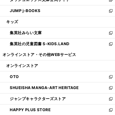
ド
ィ
い
新
ウ
ン
ウ
し
JUMP j-BOOKS
で
ド
ィ
い
新
開
ウ
ン
ウ
し
キッズ
く
で
ド
ィ
い
開
ウ
ン
ウ
集英社みらい文庫
く
で
ド
ィ
新
開
ウ
ン
し
集英社の児童図書 S-KIDS.LAND
く
で
ド
い
新
開
ウ
ウ
し
オンラインストア・
その他WEBサービス
く
で
ィ
い
開
ン
ウ
オンラインストア
く
ド
ィ
ウ
ン
OTO
で
ド
新
開
ウ
し
SHUEISHA MANGA-ART HERITAGE
く
で
い
新
開
ウ
し
ジャンプキャラクターズストア
く
ィ
い
新
ン
ウ
し
HAPPY PLUS STORE
ド
ィ
い
新