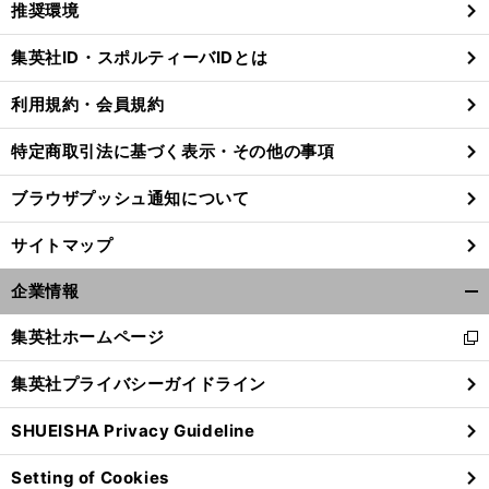
推奨環境
閉
じ
集英社ID・スポルティーバIDとは
る
利用規約・会員規約
特定商取引法に基づく表示・その他の事項
ブラウザプッシュ通知について
サイトマップ
企業情報
開
く/
集英社ホームページ
新
閉
し
じ
集英社プライバシーガイドライン
い
る
ウ
SHUEISHA Privacy Guideline
ィ
ン
Setting of Cookies
ド