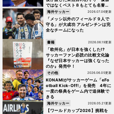
ではなくベスト８もとても名誉な
こと」
海外サッカー
2026.07.06更新
「メッシ以外のフィールド９人で
守る」が大成功 アルゼンチンは完
全なチームになった
書籍
2026.06.19更新
「欧州化」が日本を強くした!?
サッカーファン必読の比較文化論
『なぜ日本サッカーは強くなった
のか』発売中！
その他
2026.06.05更新
KONAMIがサッカーゲーム「eFo
otball Kick-Off!」を発売 4年に
一度の祭典をゲーム内で追体験で
きる
海外サッカー
2026.05.21更新
【ワールドカップ2026】挑戦を