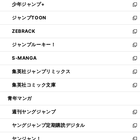
少年ジャンプ+
で
ド
ィ
い
新
開
ウ
ン
ウ
し
ジャンプTOON
く
で
ド
ィ
い
新
開
ウ
ン
ウ
し
ZEBRACK
く
で
ド
ィ
い
新
開
ウ
ン
ウ
し
ジャンプルーキー！
く
で
ド
ィ
い
新
開
ウ
ン
ウ
し
S-MANGA
く
で
ド
ィ
い
新
開
ウ
ン
ウ
し
集英社ジャンプリミックス
く
で
ド
ィ
い
新
開
ウ
ン
ウ
し
集英社コミック文庫
く
で
ド
ィ
い
新
開
ウ
ン
ウ
し
青年マンガ
く
で
ド
ィ
い
開
ウ
ン
ウ
週刊ヤングジャンプ
く
で
ド
ィ
新
開
ウ
ン
し
ヤングジャンプ定期購読デジタル
く
で
ド
い
新
開
ウ
ウ
し
ヤンジャン！
く
で
ィ
い