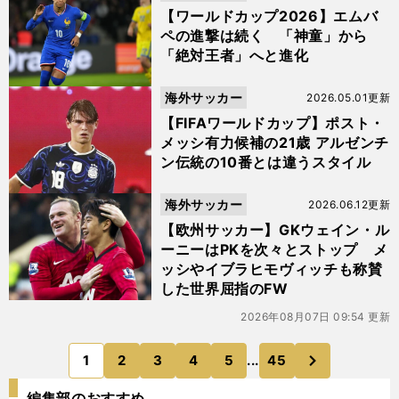
【ワールドカップ2026】エムバ
ペの進撃は続く 「神童」から
「絶対王者」へと進化
海外サッカー
2026.05.01更新
【FIFAワールドカップ】ポスト・
メッシ有力候補の21歳 アルゼンチ
ン伝統の10番とは違うスタイル
海外サッカー
2026.06.12更新
【欧州サッカー】GKウェイン・ル
ーニーはPKを次々とストップ メ
ッシやイブラヒモヴィッチも称賛
した世界屈指のFW
2026年08月07日 09:54 更新
次
1
2
3
4
5
...
45
のページへ
編集部のおすすめ