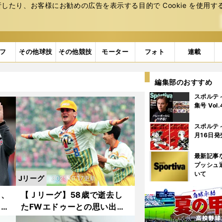
たり、お客様にお勧めの広告を表⽰する⽬的で Cookie を使⽤す
フ
その他球技
その他競技
モーター
フォト
連載
編集部のおすすめ
スポルテ
集号 Vol
スポルテ
月16日発
最新記事
プッシュ
いて
Jリーグ
2025.10.17更新
ち、
【Ｊリーグ】58歳で逝去し
ソン
たFWエドゥーとの思い出
務め
エスパルス在籍１年、もっと