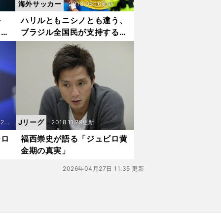
海外サッカー
2018.06.16更新
手
ハリルともニシノとも違う、
りな
ブラジル全国民が支持する
「無敗監督」
Jリーグ
12更
2018.11.29更新
ーロ
福西崇史が語る「ジュビロ黄
金期の真実」
2026年04月27日 11:35 更新