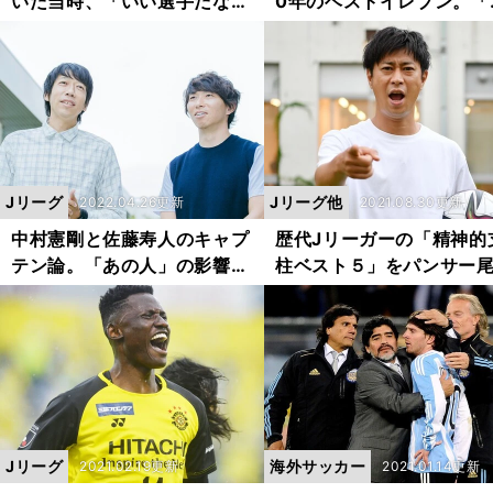
いた当時、「いい選手だな」
0年のベストイレブン。「
と思った３人は？ チームメ
強助っ人」「史上最高のG
イトを怒鳴った理由も聞いた
K」「歴代随一の打開力」
ど豪華な顔ぶれ
Jリーグ
Jリーグ他
2022.04.26更新
2021.08.30更新
中村憲剛と佐藤寿人のキャプ
歴代Jリーガーの「精神的
テン論。「あの人」の影響で
柱ベスト５」をパンサー
クルマの中にペンと色紙を置
が選出。No.1は「チーム
くようになった
的に変える選手」
Jリーグ
海外サッカー
2021.02.19更新
2021.01.14更新