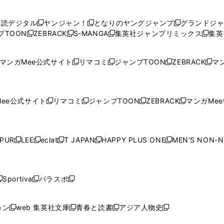
い
い
し
い
い
い
ウ
ウ
い
ウ
ウ
ウ
購読デジタル
ヤンジャン！
となりのヤングジャンプ
グランドジ
新
新
新
ィ
ィ
ウ
ィ
ィ
ィ
プTOON
ZEBRACK
S-MANGA
集英社ジャンプリミックス
集英
新
し
新
し
新
し
新
ン
ン
ィ
ン
ン
ン
し
い
し
い
し
い
し
ド
ド
ン
ド
ド
ド
い
ウ
い
ウ
い
ウ
い
ウ
ウ
ド
ウ
ウ
ウ
マンガMee公式サイト
リマコミ
ジャンプTOON
ZEBRACK
マン
新
新
新
新
ウ
ィ
ウ
ィ
ウ
ィ
ウ
で
で
ウ
で
で
で
し
し
し
し
し
ィ
ン
ィ
ン
ィ
ン
ィ
開
開
で
開
開
開
い
い
い
い
い
ン
ド
ン
ド
ン
ド
ン
く
く
開
く
く
く
ウ
ウ
ウ
ウ
ウ
ド
ウ
ド
ウ
ド
ウ
ド
ee公式サイト
リマコミ
ジャンプTOON
ZEBRACK
マンガMeet
く
新
新
新
新
ィ
ィ
ィ
ィ
ィ
ウ
で
ウ
で
ウ
で
ウ
し
し
し
し
ン
ン
ン
ン
ン
で
開
で
開
で
開
で
い
い
い
い
ド
ド
ド
ド
ド
開
く
開
く
開
く
開
ウ
ウ
ウ
ウ
ウ
ウ
ウ
ウ
ウ
PUR
LEE
eclat
T JAPAN
HAPPY PLUS ONE
MEN'S NON-
く
く
く
く
新
新
新
新
新
ィ
ィ
ィ
ィ
で
で
で
で
で
し
し
し
し
し
ン
ン
ン
ン
開
開
開
開
開
い
い
い
い
い
ド
ド
ド
ド
く
く
く
く
く
ウ
ウ
ウ
ウ
ウ
ウ
ウ
ウ
ウ
Sportiva
パラスポ
新
新
ィ
ィ
ィ
ィ
ィ
で
で
で
で
し
し
し
ン
ン
ン
ン
ン
開
開
開
開
い
い
い
ド
ド
ド
ド
ド
ョン
web 集英社文庫
青春と読書
アジア人物史
く
く
く
く
新
新
新
新
ウ
ウ
ウ
ウ
ウ
ウ
ウ
ウ
し
し
し
し
ィ
ィ
ィ