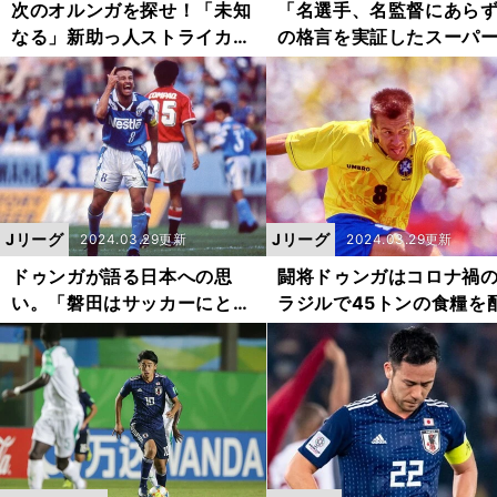
次のオルンガを探せ！「未知
「名選手、名監督にあら
なる」新助っ人ストライカー
の格言を実証したスーパ
たちの実力は？
ターたち
Jリーグ
Jリーグ
2024.03.29更新
2024.03.29更新
ドゥンガが語る日本への思
闘将ドゥンガはコロナ禍
い。「磐田はサッカーにとっ
ラジルで45トンの食糧を
て重要な町」
っていた