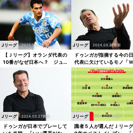
は否定しません。けれ
たジョルジーニョの職業
ど......」
Jリーグ
Jリーグ
2025.09.12更新
2024.03.27更新
【Ｊリーグ】オランダ代表の
ドゥンガが指摘する今の
10番がなぜ日本へ？ ジュビ
代表に欠けているモノ「
ロ黄金時代の土台を作ったフ
でグループリーグを突破
ァネンブルグの影響力
ことに満足しちゃいけな
Jリーグ
Jリーグ
2024.03.27更新
2023.02.09更新
ドゥンガが日本でプレーして
識者５人が選んだＪリーグ