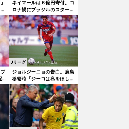
ず」
ネイマールは６億円寄付。コ
ース
ロナ禍にブラジルのスターが
立ち上がる！
Jリーグ
2024.03.29更新
のブ
ジョルジーニョの告白。鹿島
配
移籍時「ジーコは私をほしく
はなかった」