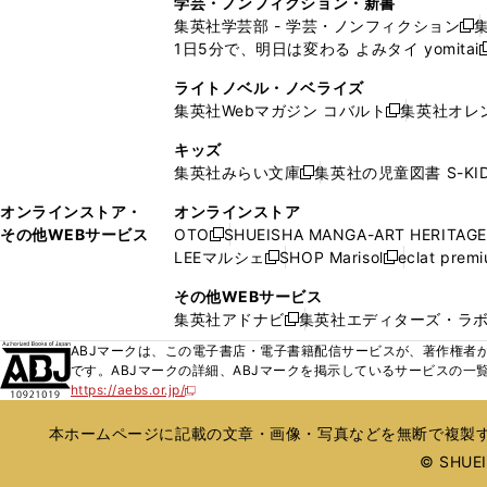
学芸・ノンフィクション・新書
で
ウ
で
で
で
い
い
ン
ン
集英社学芸部 - 学芸・ノンフィクション
開
で
開
開
開
新
ウ
ウ
ド
ド
1日5分で、明日は変わる よみタイ yomitai
く
開
く
く
く
し
新
ィ
ィ
ウ
ウ
く
い
ン
ン
ライトノベル・ノベライズ
で
で
ウ
ド
ド
集英社Webマガジン コバルト
集英社オレ
開
開
新
ィ
ウ
ウ
く
く
し
ン
キッズ
で
で
い
ド
集英社みらい文庫
集英社の児童図書 S-KID
開
開
新
ウ
ウ
く
く
し
ィ
オンラインストア・
オンラインストア
で
い
ン
その他WEBサービス
OTO
SHUEISHA MANGA-ART HERITAGE
開
新
ウ
ド
LEEマルシェ
SHOP Marisol
eclat prem
く
し
新
新
ィ
ウ
い
し
し
ン
その他WEBサービス
で
ウ
い
い
ド
集英社アドナビ
集英社エディターズ・ラ
開
新
ィ
ウ
ウ
ウ
く
し
ABJマークは、この電子書店・電子書籍配信サービスが、著作権者か
ン
ィ
ィ
で
い
です。ABJマークの詳細、ABJマークを掲示しているサービスの一
ド
ン
ン
開
https://aebs.or.jp/
ウ
新
ウ
ド
ド
く
し
ィ
で
ウ
ウ
い
本ホームページに記載の文章・画像・写真などを無断で複製す
ン
開
で
で
ウ
ド
© SHUEIS
ィ
く
開
開
ン
ウ