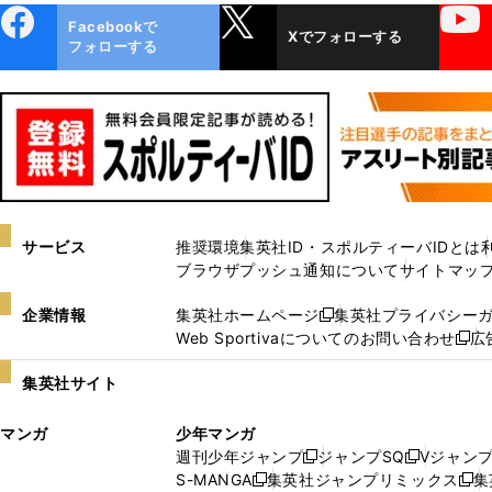
ebo
X
YouTube
Facebookで
Xでフォローする
ok
フォローする
サービス
推奨環境
集英社ID・スポルティーバIDとは
ブラウザプッシュ通知について
サイトマッ
企業情報
集英社ホームページ
集英社プライバシー
新
Web Sportivaについてのお問い合わせ
広
し
新
い
し
集英社サイト
ウ
い
ィ
ウ
マンガ
少年マンガ
ン
ィ
週刊少年ジャンプ
ジャンプSQ
Vジャン
ド
ン
新
新
S-MANGA
集英社ジャンプリミックス
集
ウ
ド
新
し
し
新