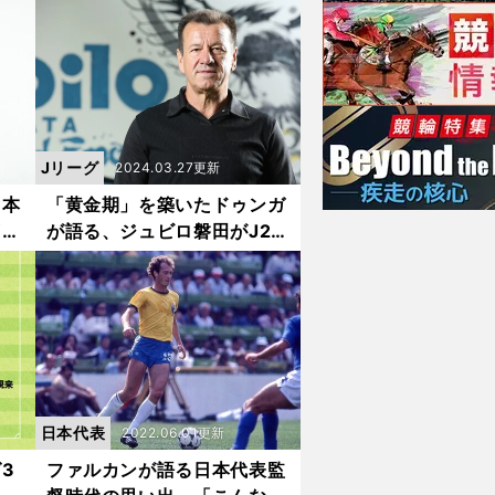
倫理
日本で見たかった
Jリーグ
2024.03.27更新
日本
「黄金期」を築いたドゥンガ
Ｗ杯
が語る、ジュビロ磐田がJ2に
する
降格したわけ 再び躍進する
い」
ために必要なこととは？
日本代表
2022.06.01更新
3
ファルカンが語る日本代表監