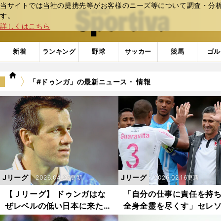
当サイトでは当社の提携先等がお客様のニーズ等について調査・分析し
web Sportiva (webスポルティーバ)
す。
詳しくはこちら
新着
ランキング
野球
サッカー
競馬
ゴル
we
「#ドゥンガ」の最新ニュース・ 情報
b
ス
ポ
ル
テ
ィ
ー
バ
Jリーグ
Jリーグ
2026.04.27更新
2026.02.16更新
【Ｊリーグ】 ドゥンガはな
「自分の仕事に責任を持
ぜレベルの低い日本に来たの
全身全霊を尽くす」セレ
か 「発展途上だと言うこと
のアシスタントコーチも