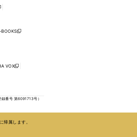
で
で
開
開
く
く
し
い
ウ
j-BOOKS
新
ィ
し
ン
い
ド
ウ
ウ
ィ
で
ン
HA VOX
開
新
ド
く
し
ウ
い
で
ウ
開
ィ
く
号 第6091713号）
ン
ド
ウ
で
に帰属します。
開
く