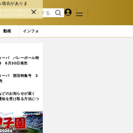
る場合がありま
マイペ
閉じ
検索
メニュ
ー
る
す
ジ
る
動画
インフォ
ィーバ バレーボール特
.4 6月30日発売
ィーバ 部活特集号 3
売
などのお知らせが届く
通知を受け取る方法につ