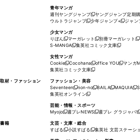
で
ウ
し
い
い
し
青年マンガ
開
で
い
ウ
ウ
い
週刊ヤングジャンプ
ヤングジャンプ定期
新
く
開
ウ
ィ
ィ
ウ
ウルトラジャンプ
少年ジャンプ+
ジャン
新
し
新
く
ィ
ン
ン
ィ
し
い
し
ン
ド
ド
ン
少女マンガ
い
ウ
い
ド
ウ
ウ
ド
りぼん
マーガレット
別冊マーガレット
新
新
新
ウ
ィ
ウ
ウ
で
で
ウ
S-MANGA
集英社コミック文庫
し
新
し
新
ィ
ン
ィ
で
開
開
で
い
し
い
し
ン
ド
ン
女性マンガ
開
く
く
開
ウ
い
ウ
い
ド
ウ
ド
Cookie
Cocohana
office YOU
マンガM
く
く
新
新
新
ィ
ウ
ィ
ウ
ウ
で
ウ
集英社コミック文庫
し
新
し
し
ン
ィ
ン
ィ
で
開
で
い
し
い
い
ド
ン
ド
ン
取材・ファッション
ファッション・美容
開
く
開
ウ
い
ウ
ウ
ウ
ド
ウ
ド
Seventeen
non-no
BAILA
MAQUIA
S
く
く
新
新
新
新
ィ
ウ
ィ
ィ
で
ウ
で
ウ
集英社オンライン
し
新
し
し
し
ン
ィ
ン
ン
開
で
開
で
い
し
い
い
い
ド
ン
ド
ド
芸能・情報・スポーツ
く
開
く
開
ウ
い
ウ
ウ
ウ
ウ
ド
ウ
ウ
Myojo
週プレNEWS
週プレ グラジャパ!
く
く
新
新
新
ィ
ウ
ィ
ィ
ィ
で
ウ
で
で
し
し
ン
ィ
ン
ン
ン
書籍
文芸・文庫・総合
開
で
開
開
い
い
ド
ン
ド
ド
ド
すばる
小説すばる
集英社 文芸ステーシ
く
開
く
く
新
新
ウ
ウ
ウ
ド
ウ
ウ
ウ
く
し
し
ィ
ィ