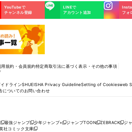
Instagra
LINE
YouTubeで
LINEで
Inst
m
チャンネル登録
アカウント追加
フォ
利用規約・会員規約
特定商取引法に基づく表示・その他の事項
プ
ガイドライン
SHUEISHA Privacy Guideline
Setting of Cookies
web 
告についてのお問い合わせ
プ
最強ジャンプ
少年ジャンプ+
ジャンプTOON
ZEBRACK
ジ
新
新
新
新
新
英社コミック文庫
し
新
し
し
し
し