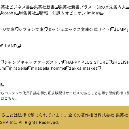
で
で
で
で
で
い
い
い
い
ン
ン
ン
集英社ビジネス書
集英社新書
集英社新書プラス - 知の水先案内人
開
開
開
開
開
新
新
新
ウ
ウ
ウ
ウ
ド
ド
ド
kotoba
e!集英社
情報・知識＆オピニオン imidas
く
く
く
く
く
新
し
新
し
新
ィ
ィ
ィ
ィ
ウ
ウ
ウ
し
し
い
し
い
し
ン
ン
ン
ン
で
で
で
い
い
ウ
い
ウ
い
ド
ド
ド
ド
ンジ文庫
シフォン文庫
ダッシュエックス文庫公式サイト
JUMP 
開
開
開
新
新
新
ウ
ウ
ィ
ウ
ィ
ウ
ウ
ウ
ウ
ウ
く
く
く
し
し
し
ィ
ィ
ン
ィ
ン
ィ
で
で
で
で
い
い
い
ン
ン
ド
ン
ド
ン
S.LAND
開
開
開
開
新
ウ
ウ
ウ
ド
ド
ウ
ド
ウ
ド
く
く
く
く
し
ィ
ィ
ィ
ウ
ウ
で
ウ
で
ウ
い
ン
ン
ン
ジャンプキャラクターズストア
HAPPY PLUS STORE
SHUEIS
で
で
開
で
開
で
新
新
新
ウ
ド
ド
ド
ium
mirabella
mirabella homme
zakka market
開
開
く
開
く
開
し
新
新
新
し
新
し
ィ
ウ
ウ
ウ
く
く
く
く
い
し
し
い
し
し
い
ン
で
で
で
ウ
い
い
ウ
い
い
ウ
ド
ボ
開
開
開
新
ィ
ウ
ウ
ィ
ウ
ウ
ィ
ウ
く
く
く
し
らコンテンツ使用許諾を得た正規版配信サービスであることを示す登録商標（登録番
ン
ィ
ィ
ン
ィ
ィ
ン
で
い
覧はこちら。
ド
ン
ン
ド
ン
ン
ド
開
ウ
ウ
ド
ド
ウ
ド
ド
ウ
く
ィ
で
ウ
ウ
で
ウ
ウ
で
ることは法律で禁じられています。全ての著作権は株式会社 集英社
ン
開
で
で
開
で
で
開
ド
HA Inc. All Rights Reserved.
く
開
開
く
開
開
く
ウ