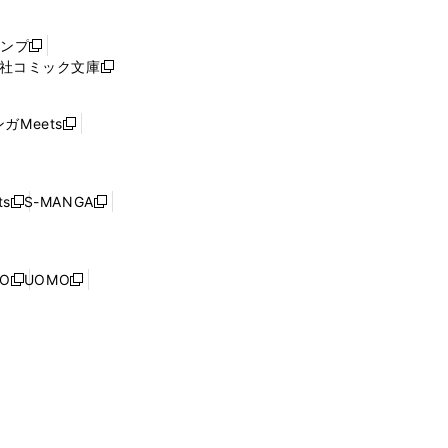
い
ウ
ャンプ
新
ィ
社コミック文庫
し
新
ン
い
し
ド
ウ
い
ウ
ガMeets
新
ィ
ウ
で
し
ン
ィ
開
い
ド
ン
く
ウ
ウ
ド
s
S-MANGA
新
新
ィ
で
ウ
し
し
ン
開
で
い
い
ド
く
開
ウ
ウ
ウ
NO
UOMO
く
新
新
ィ
ィ
で
し
し
ン
ン
開
い
い
ド
ド
く
ウ
ウ
ウ
ウ
ィ
ィ
で
で
ン
ン
開
開
ド
ド
く
く
ウ
ウ