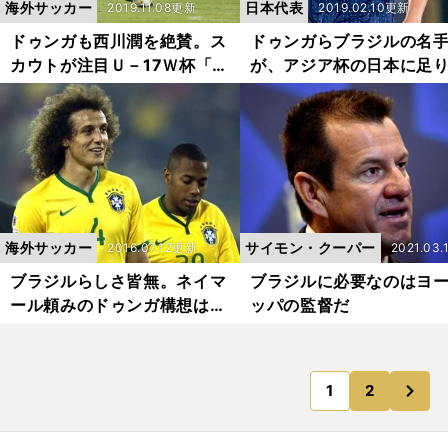
海外サッカー
日本代表
2019.11.08更新
2019.02.10更新
ドゥンガも西川潤を絶賛。ス
ドゥンガらブラジルの名
カウトが注目Ｕ－17Ｗ杯「金
が、アジア杯の日本に足
の卵」リスト
いと感じたもの
海外サッカー
サイモン・クーパー
2016.07.12更新
2021.03.
新
ブラジルらしさ皆無。ネイマ
ブラジルに必要なのはヨ
ール頼みのドゥンガ構想は瓦
ッパの監督だ
解
次
1
2
のページへ