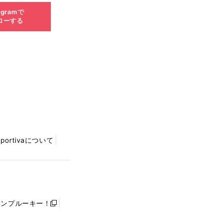
agramで
ローする
Sportivaについて
ャンプルーキー！
新
し