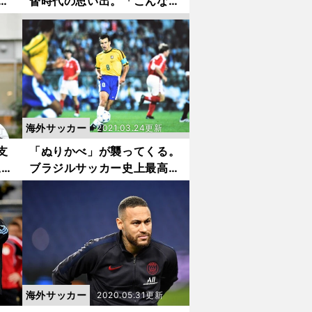
最
督時代の思い出。「こんな代
表は世界のどこにもない」
な
海外サッカー
2021.03.24更新
支
「ぬりかべ」が襲ってくる。
尾形
ブラジルサッカー史上最高級
を劇
ボランチの特殊能力
海外サッカー
2020.05.31更新