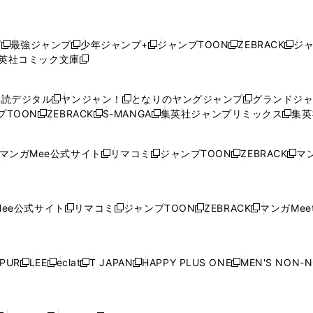
プ
最強ジャンプ
少年ジャンプ+
ジャンプTOON
ZEBRACK
ジ
新
新
新
新
新
英社コミック文庫
し
新
し
し
し
し
い
い
し
い
い
い
ウ
ウ
い
ウ
ウ
ウ
購読デジタル
ヤンジャン！
となりのヤングジャンプ
グランドジ
新
新
新
ィ
ィ
ウ
ィ
ィ
ィ
プTOON
ZEBRACK
S-MANGA
集英社ジャンプリミックス
集英
新
し
新
し
新
し
新
ン
ン
ィ
ン
ン
ン
し
い
し
い
し
い
し
ド
ド
ン
ド
ド
ド
い
ウ
い
ウ
い
ウ
い
ウ
ウ
ド
ウ
ウ
ウ
マンガMee公式サイト
リマコミ
ジャンプTOON
ZEBRACK
マン
新
新
新
新
ウ
ィ
ウ
ィ
ウ
ィ
ウ
で
で
ウ
で
で
で
し
し
し
し
し
ィ
ン
ィ
ン
ィ
ン
ィ
開
開
で
開
開
開
い
い
い
い
い
ン
ド
ン
ド
ン
ド
ン
く
く
開
く
く
く
ウ
ウ
ウ
ウ
ウ
ド
ウ
ド
ウ
ド
ウ
ド
ee公式サイト
リマコミ
ジャンプTOON
ZEBRACK
マンガMeet
く
新
新
新
新
ィ
ィ
ィ
ィ
ィ
ウ
で
ウ
で
ウ
で
ウ
し
し
し
し
ン
ン
ン
ン
ン
で
開
で
開
で
開
で
い
い
い
い
ド
ド
ド
ド
ド
開
く
開
く
開
く
開
ウ
ウ
ウ
ウ
ウ
ウ
ウ
ウ
ウ
PUR
LEE
eclat
T JAPAN
HAPPY PLUS ONE
MEN'S NON-
く
く
く
く
新
新
新
新
新
ィ
ィ
ィ
ィ
で
で
で
で
で
し
し
し
し
し
ン
ン
ン
ン
開
開
開
開
開
い
い
い
い
い
ド
ド
ド
ド
く
く
く
く
く
ウ
ウ
ウ
ウ
ウ