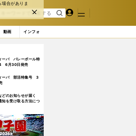
る場合がありま
マイペ
閉じ
検索
メニュ
ー
る
す
ジ
る
動画
インフォ
ィーバ バレーボール特
.4 6月30日発売
ィーバ 部活特集号 3
売
などのお知らせが届く
通知を受け取る方法につ