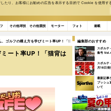
たり、お客様にお勧めの広告を表⽰する⽬的で Cookie を使⽤す
フ
その他球技
その他競技
モーター
フォト
連載
ん、ゴルフの構え方を学びミート率UP！「猫背はダメ」
編集部のおすすめ
スポルテ
ミート率UP！「猫背は
集号 Vol
スポルテ
月16日発
最新記事
プッシュ
いて