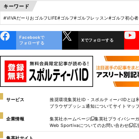
キーワード
#VIVAだーりおゴルフLIFE
#ゴルフ
#ゴルフレッスン
#ゴルフ初心者
ebo
X
YouTube
Facebookで
Xでフォローする
ok
フォローする
サービス
推奨環境
集英社ID・スポルティーバIDとは
ブラウザプッシュ通知について
サイトマッ
企業情報
集英社ホームページ
集英社プライバシー
新
Web Sportivaについてのお問い合わせ
広
し
新
い
し
集英社サイト