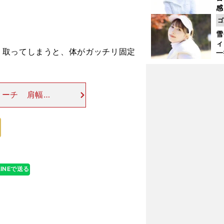
感
ー
ゴ
で
雪
ィ
取ってしまうと、体がガッチリ固定
一
振
コーチ 肩幅く
てください。内
うが体の回転ス
いきなり打ってみた
LINEで送る