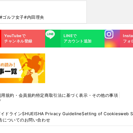
#ゴルフ女子
#内田理央
Instagra
LINE
YouTubeで
LINEで
Inst
m
チャンネル登録
アカウント追加
フォ
利用規約・会員規約
特定商取引法に基づく表示・その他の事項
プ
ガイドライン
SHUEISHA Privacy Guideline
Setting of Cookies
web 
告についてのお問い合わせ