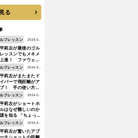
優勝校はここだ！
見る
事
ルフレッスン
2024.04.
平莉左が最後のゴル
05更新
レッスンでもメキメ
上達！ ファウェイ
ッドをきれいにミー
ルフレッスン
2024.03.
する方法とは？
平莉左がまたまたド
29更新
イバーで飛距離がア
プ！ 手の使い方を
夫して「簡単なの
ルフレッスン
2024.03.
、みなさんもぜひや
平莉左がショートホ
22更新
てみるべき」
ルはなぜ難しいのか
謎を知る 「ちょっと
全にというマネジメ
ルフレッスン
2024.03.
トが大切」
平莉左が驚いたアプ
15更新
ーチショットの距離