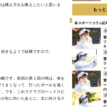
だ
は構え方をお教えしたいと思いま
もっと
各スポーツコラム記
ゴ
雪
フ
キ
ウ
好きなようで結構ですので。
ゴ
ト
雪
ラ
ッ
工
ゴ
で
幅です。前回の第１回の時は、体を
雪
っ
がうまくなって、打ったボールを遠く
ー
の
ド」です。これでクラブのヘッドスピ
安
ゴ
体が右に向いたあとに、左に向けるス
ン
雪
ロ