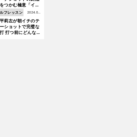
をつかむ極意「イメ
ジトレーニングだけ
ルフレッスン
2024.03.
すぐ習得できる！」
平莉左が朝イチのテ
08更新
ーショットで完璧な
打 打つ前にどんな素
りをしたのか
前
へ