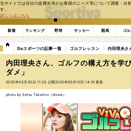
当サイトでは当社の提携先等がお客様のニーズ等について調査・分析し
web Sportiva (webスポルティーバ)
す。
詳しくはこちら
新着
ランキング
野球
サッカー
競馬
ゴル
we
Doスポーツの記事一覧
ゴルフレッスン
内田理央さ
b
ス
内田理央さん、ゴルフの構え方を学び
ポ
ル
ダメ」
テ
2020年03月30日 11:20 公開
2020年05月10日 14:16 更新
ィ
ー
バ
photo by Setsu Takahiro（biswa）