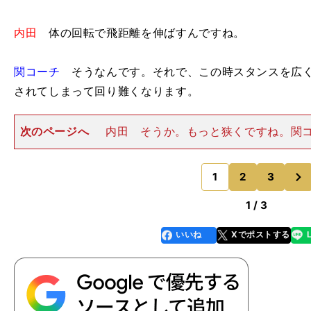
内田
体の回転で飛距離を伸ばすんですね。
関コーチ
そうなんです。それで、この時スタンスを広く
されてしまって回り難くなります。
次のページへ
内田 そうか。もっと狭くですね。関
らいのスタンス幅で、もう１回体を右に左に回してみ
田 こっちのほうが回しやすいです。関コーチ このほ
次
ピードが上がって、クラブの
1
2
3
のページへ
、
。
、
1 / 3
いいね
Xでポストする
line
faceboo
x
k