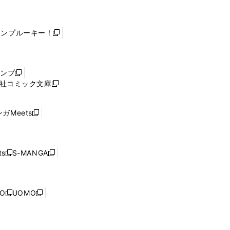
ャンプルーキー！
新
し
い
ウ
ャンプ
新
ィ
社コミック文庫
し
新
ン
い
し
ド
ウ
い
ウ
ガMeets
新
ィ
ウ
で
し
ン
ィ
開
い
ド
ン
く
ウ
ウ
ド
s
S-MANGA
新
新
ィ
で
ウ
し
し
ン
開
で
い
い
ド
く
開
ウ
ウ
ウ
NO
UOMO
く
新
新
ィ
ィ
で
し
し
ン
ン
開
い
い
ド
ド
く
ウ
ウ