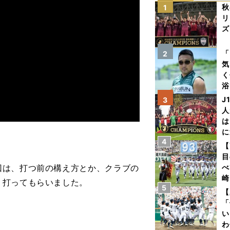
秋
1
リ
ズ
を
「
2
気
く
浴
太
J
3
ァ
人
は
に
4
と
【
目
回は、打つ前の構え方とか、クラブの
べ
崎
り打ってもらいました。
5
「
【
て
「
い
わ