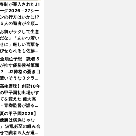
春制が導入されたJ1
ーグ2026－27シー
ンの行方はいかに!?
５人の識者が全順位
大胆予想
お前がラクして生意
だな」「あいつ若い
せに」厳しい言葉を
びせられるも佐藤慎
郎が貫いた誇りとフ
1全順位予想 識者５
ンへの思い
が推す優勝候補筆頭
？ J2降格の憂き目
遭いそうな３クラブ
は？
高校野球】創部10年
の甲子園初出場がす
てを変えた 健大高
・青栁監督が語る
機動破壊」はこうし
夏の甲子園2026】
生まれた
優勝は横浜じゃな
」 波乱必至の組み合
せで識者５人が選ん