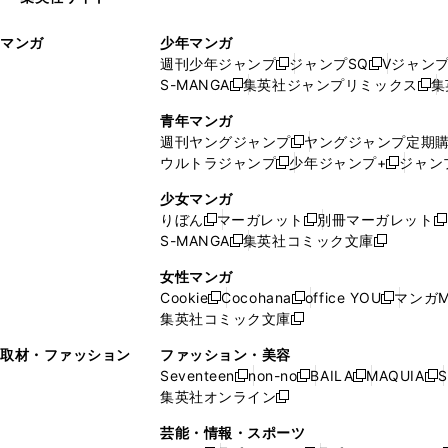
ウ
い
ィ
ウ
マンガ
少年マンガ
ン
ィ
週刊少年ジャンプ
ジャンプSQ
Vジャン
ド
ン
新
新
S-MANGA
集英社ジャンプリミックス
集
ウ
ド
新
し
し
新
で
ウ
し
い
い
し
青年マンガ
開
で
い
ウ
ウ
い
週刊ヤングジャンプ
ヤングジャンプ定期
新
く
開
ウ
ィ
ィ
ウ
ウルトラジャンプ
少年ジャンプ+
ジャン
新
し
新
く
ィ
ン
ン
ィ
し
い
し
ン
ド
ド
ン
少女マンガ
い
ウ
い
ド
ウ
ウ
ド
りぼん
マーガレット
別冊マーガレット
新
新
新
ウ
ィ
ウ
ウ
で
で
ウ
S-MANGA
集英社コミック文庫
し
新
し
新
ィ
ン
ィ
で
開
開
で
い
し
い
し
ン
ド
ン
女性マンガ
開
く
く
開
ウ
い
ウ
い
ド
ウ
ド
Cookie
Cocohana
office YOU
マンガM
く
く
新
新
新
ィ
ウ
ィ
ウ
ウ
で
ウ
集英社コミック文庫
し
新
し
し
ン
ィ
ン
ィ
で
開
で
い
し
い
い
ド
ン
ド
ン
取材・ファッション
ファッション・美容
開
く
開
ウ
い
ウ
ウ
ウ
ド
ウ
ド
Seventeen
non-no
BAILA
MAQUIA
S
く
く
新
新
新
新
ィ
ウ
ィ
ィ
で
ウ
で
ウ
集英社オンライン
し
新
し
し
し
ン
ィ
ン
ン
開
で
開
で
い
し
い
い
い
ド
ン
ド
ド
芸能・情報・スポーツ
く
開
く
開
ウ
い
ウ
ウ
ウ