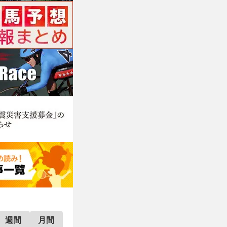
週間
月間