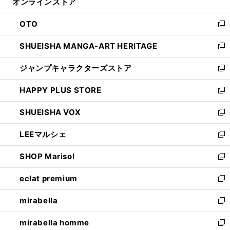
オンラインストア
く
ド
ィ
ウ
ン
OTO
で
ド
新
開
ウ
し
SHUEISHA MANGA-ART HERITAGE
く
で
い
新
開
ウ
し
ジャンプキャラクターズストア
く
ィ
い
新
ン
ウ
し
HAPPY PLUS STORE
ド
ィ
い
新
ウ
ン
ウ
し
SHUEISHA VOX
で
ド
ィ
い
新
開
ウ
ン
ウ
し
LEEマルシェ
く
で
ド
ィ
い
新
開
ウ
ン
ウ
し
SHOP Marisol
く
で
ド
ィ
い
新
開
ウ
ン
ウ
し
eclat premium
く
で
ド
ィ
い
新
開
ウ
ン
ウ
し
mirabella
く
で
ド
ィ
い
新
開
ウ
ン
ウ
し
mirabella homme
く
で
ド
ィ
い
新