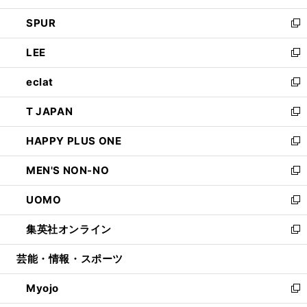
ウ
ン
ウ
し
SPUR
で
ド
ィ
い
新
開
ウ
ン
ウ
し
LEE
く
で
ド
ィ
い
新
開
ウ
ン
ウ
し
eclat
く
で
ド
ィ
い
新
開
ウ
ン
ウ
し
T JAPAN
く
で
ド
ィ
い
新
開
ウ
ン
ウ
し
HAPPY PLUS ONE
く
で
ド
ィ
い
新
開
ウ
ン
ウ
し
MEN'S NON-NO
く
で
ド
ィ
い
新
開
ウ
ン
ウ
し
UOMO
く
で
ド
ィ
い
新
開
ウ
ン
ウ
し
集英社オンライン
く
で
ド
ィ
い
新
開
ウ
ン
ウ
し
芸能・情報・スポーツ
く
で
ド
ィ
い
開
ウ
ン
ウ
Myojo
く
で
ド
ィ
新
開
ウ
ン
し