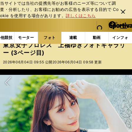
当サイトでは当社の提携先等がお客様のニーズ等について調
査・分析したり、お客様にお勧めの広告を表⽰する⽬的で Co
閉じ
okie を使⽤する場合があります。
詳しくはこちら
る
マイペ
web Sportiva (webスポルティーバ)
検索
メニュ
we
ー
フォトギャラリー
コラムフォト
東京女子プロレス 
b
ジ
の他競技
モーター
フォト
連載
動画
インフォ
ス
東京女子プロレス 上福ゆきフォトギャラリ
ポ
ー (3ページ目)
ル
テ
2026年06月04日 09:55 公開
2026年06月04日 09:58 更新
ィ
ー
バ
次へ