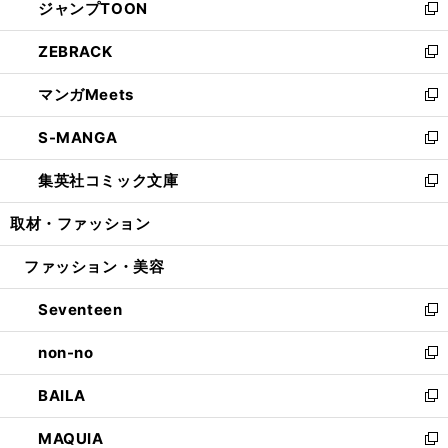
ジャンプTOON
く
で
ド
ィ
い
新
開
ウ
ン
ウ
し
ZEBRACK
く
で
ド
ィ
い
新
開
ウ
ン
ウ
し
マンガMeets
く
で
ド
ィ
い
新
開
ウ
ン
ウ
し
S-MANGA
く
で
ド
ィ
い
新
開
ウ
ン
ウ
し
集英社コミック文庫
く
で
ド
ィ
い
新
開
ウ
ン
ウ
し
取材・ファッション
く
で
ド
ィ
い
開
ウ
ン
ウ
ファッション・美容
く
で
ド
ィ
開
ウ
ン
Seventeen
く
で
ド
新
開
ウ
し
non-no
く
で
い
新
開
ウ
し
BAILA
く
ィ
い
新
ン
ウ
し
MAQUIA
ド
ィ
い
新