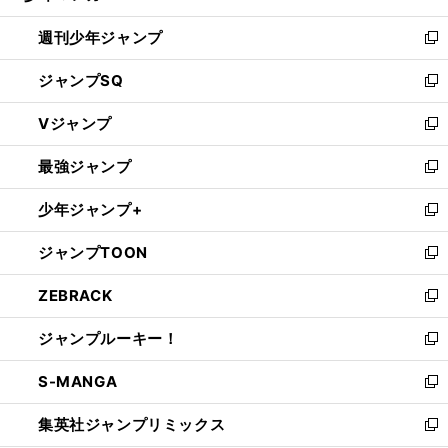
る
開
週刊少年ジャンプ
く
新
し
ジャンプSQ
い
新
ウ
し
Vジャンプ
ィ
い
新
ン
ウ
し
最強ジャンプ
ド
ィ
い
新
ウ
ン
ウ
し
少年ジャンプ+
で
ド
ィ
い
新
開
ウ
ン
ウ
し
ジャンプTOON
く
で
ド
ィ
い
新
開
ウ
ン
ウ
し
ZEBRACK
く
で
ド
ィ
い
新
開
ウ
ン
ウ
し
ジャンプルーキー！
く
で
ド
ィ
い
新
開
ウ
ン
ウ
し
S-MANGA
く
で
ド
ィ
い
新
開
ウ
ン
ウ
し
集英社ジャンプリミックス
く
で
ド
ィ
い
新
開
ウ
ン