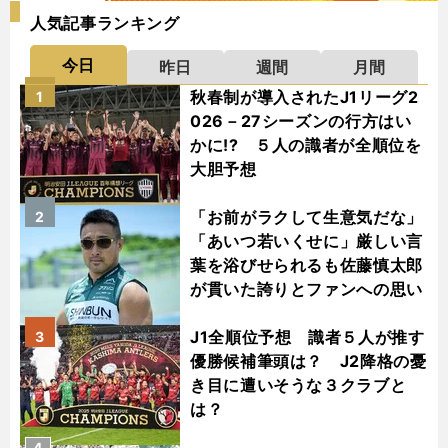
人気記事ランキング
今日
昨日
週間
月間
秋春制が導入されたJ1リーグ2
1
026－27シーズンの行方はい
かに!? ５人の識者が全順位を
大胆予想
「お前がラクして生意気だな」
2
「あいつ若いくせに」厳しい言
葉を浴びせられるも佐藤慎太郎
が貫いた誇りとファンへの思い
J1全順位予想 識者５人が推す
3
優勝候補筆頭は？ J2降格の憂
き目に遭いそうな３クラブと
は？
4