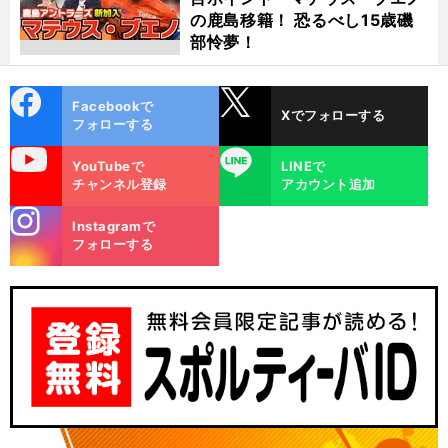
の鹿島移籍！ 恐るべし15歳磯
部怜夢！
cebo
X
Facebookで
Xでフォローする
ok
フォローする
uTube
LINE
YouTubeで
LINEで
チャンネル登録
アカウント追加
stagra
Instagramで
m
フォローする