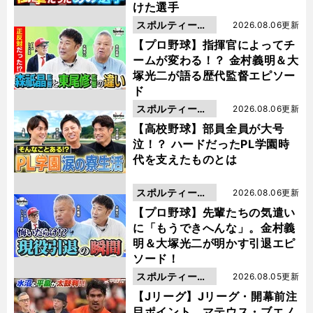
けた選手
スポルティーバ
2026.08.06更新
動画
【プロ野球】指揮官によってチ
ームが変わる！？ 金村義明＆大
塚光二が語る歴代監督エピソー
ド
スポルティーバ
2026.08.06更新
動画
【高校野球】部員全員が大号
泣！？ ハードだったPL学園時
代を支えたものとは
スポルティーバ
2026.08.06更新
動画
【プロ野球】先輩たちの気遣い
に「もうできへんな」。金村義
明＆大塚光二が明かす引退エピ
ソード！
スポルティーバ
2026.08.05更新
動画
【Jリーグ】Jリーグ・開幕前注
目ポイント マテウス・ブエノ