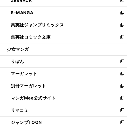
ZEBRACK
く
で
ド
ィ
い
新
開
ウ
ン
ウ
し
S-MANGA
く
で
ド
ィ
い
新
開
ウ
ン
ウ
し
集英社ジャンプリミックス
く
で
ド
ィ
い
新
開
ウ
ン
ウ
し
集英社コミック文庫
く
で
ド
ィ
い
新
開
ウ
ン
ウ
し
少女マンガ
く
で
ド
ィ
い
開
ウ
ン
ウ
りぼん
く
で
ド
ィ
新
開
ウ
ン
し
マーガレット
く
で
ド
い
新
開
ウ
ウ
し
別冊マーガレット
く
で
ィ
い
新
開
ン
ウ
し
マンガMee公式サイト
く
ド
ィ
い
新
ウ
ン
ウ
し
リマコミ
で
ド
ィ
い
新
開
ウ
ン
ウ
し
ジャンプTOON
く
で
ド
ィ
い
新