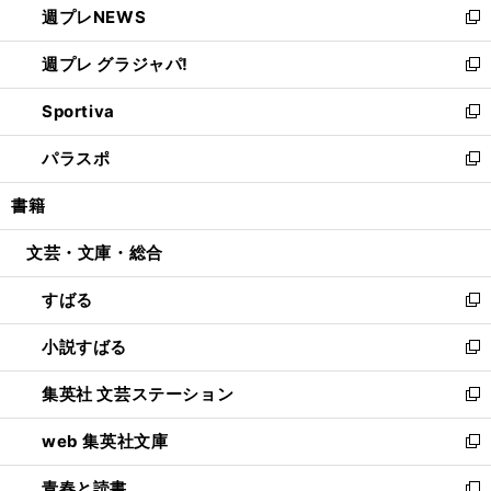
週プレNEWS
く
で
ド
い
新
開
ウ
ウ
し
週プレ グラジャパ!
く
で
ィ
い
新
開
ン
ウ
し
Sportiva
く
ド
ィ
い
新
ウ
ン
ウ
し
パラスポ
で
ド
ィ
い
新
開
ウ
ン
ウ
し
書籍
く
で
ド
ィ
い
開
ウ
ン
ウ
文芸・文庫・総合
く
で
ド
ィ
開
ウ
ン
すばる
く
で
ド
新
開
ウ
し
小説すばる
く
で
い
新
開
ウ
し
集英社 文芸ステーション
く
ィ
い
新
ン
ウ
し
web 集英社文庫
ド
ィ
い
新
ウ
ン
ウ
し
青春と読書
で
ド
ィ