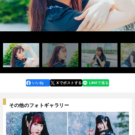
前へ
いいね
Xでポストする
LINEで送る
line
faceboo
x
k
その他のフォトギャラリー