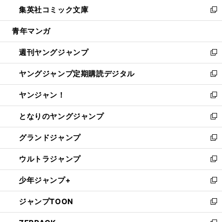
ウ
し
集英社コミック文庫
く
で
ド
ィ
い
新
開
ウ
ン
ウ
し
青年マンガ
く
で
ド
ィ
い
開
ウ
ン
ウ
週刊ヤングジャンプ
く
で
ド
ィ
新
開
ウ
ン
し
ヤングジャンプ定期購読デジタル
く
で
ド
い
新
開
ウ
ウ
し
ヤンジャン！
く
で
ィ
い
新
開
ン
ウ
し
となりのヤングジャンプ
く
ド
ィ
い
新
ウ
ン
ウ
し
グランドジャンプ
で
ド
ィ
い
新
開
ウ
ン
ウ
し
ウルトラジャンプ
く
で
ド
ィ
い
新
開
ウ
ン
ウ
し
少年ジャンプ+
く
で
ド
ィ
い
新
開
ウ
ン
ウ
し
ジャンプTOON
く
で
ド
ィ
い
新
開
ウ
ン
ウ
し