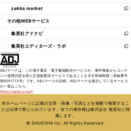
開
ウ
ン
ウ
し
zakka market
く
で
ド
ィ
い
新
開
ウ
ン
ウ
し
その他WEBサービス
く
で
ド
ィ
い
開
ウ
ン
ウ
集英社アドナビ
く
で
ド
ィ
新
開
ウ
ン
し
集英社エディターズ・ラボ
く
で
ド
い
新
開
ウ
ウ
し
く
で
ィ
い
開
ン
ウ
ABJマークは、この電子書店・電子書籍配信サービスが、著作権者からコンテ
く
ド
ィ
ンツ使用許諾を得た正規版配信サービスであることを示す登録商標（登録番号
ウ
ン
第6091713号）です。ABJマークの詳細、ABJマークを掲示しているサービス
で
ド
の一覧はこちら。
開
ウ
https://aebs.or.jp/
新
く
で
し
い
開
本ホームページに記載の文章・画像・写真などを無断で複製するこ
ウ
く
とは法律で禁じられています。全ての著作権は株式会社 集英社に帰
ィ
属します。
ン
ド
© SHUEISHA Inc. All Rights Reserved.
ウ
で