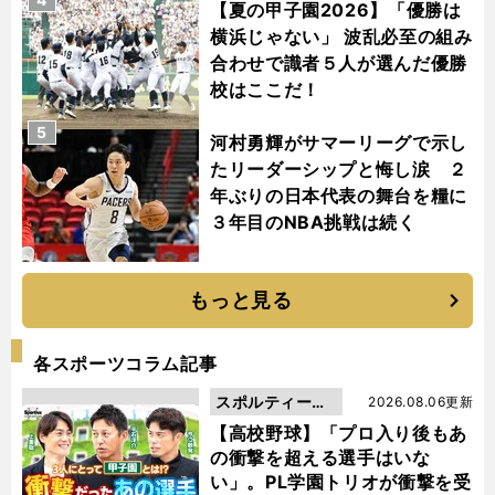
【夏の甲子園2026】「優勝は
横浜じゃない」 波乱必至の組み
合わせで識者５人が選んだ優勝
校はここだ！
5
河村勇輝がサマーリーグで示し
たリーダーシップと悔し涙 ２
年ぶりの日本代表の舞台を糧に
３年目のNBA挑戦は続く
もっと見る
各スポーツコラム記事
スポルティーバ
2026.08.06更新
動画
【高校野球】「プロ入り後もあ
の衝撃を超える選手はいな
い」。PL学園トリオが衝撃を受