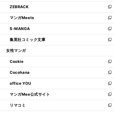
開
ウ
ン
ウ
し
ZEBRACK
く
で
ド
ィ
い
新
開
ウ
ン
ウ
し
マンガMeets
く
で
ド
ィ
い
新
開
ウ
ン
ウ
し
S-MANGA
く
で
ド
ィ
い
新
開
ウ
ン
ウ
し
集英社コミック文庫
く
で
ド
ィ
い
新
開
ウ
ン
ウ
し
女性マンガ
く
で
ド
ィ
い
開
ウ
ン
ウ
Cookie
く
で
ド
ィ
新
開
ウ
ン
し
Cocohana
く
で
ド
い
新
開
ウ
ウ
し
office YOU
く
で
ィ
い
新
開
ン
ウ
し
マンガMee公式サイト
く
ド
ィ
い
新
ウ
ン
ウ
し
リマコミ
で
ド
ィ
い
新
開
ウ
ン
ウ
し