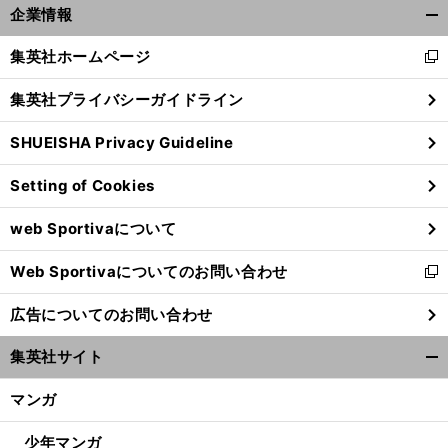
企業情報
開
く/
集英社ホームページ
新
閉
し
じ
集英社プライバシーガイドライン
い
る
ウ
SHUEISHA Privacy Guideline
ィ
ン
Setting of Cookies
ド
ウ
web Sportivaについて
で
開
Web Sportivaについてのお問い合わせ
く
新
し
広告についてのお問い合わせ
い
ウ
集英社サイト
ィ
開
ン
く/
マンガ
ド
閉
ウ
じ
少年マンガ
で