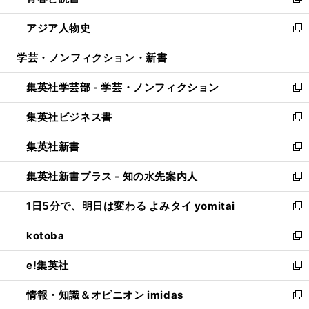
い
新
開
ウ
ン
ウ
し
アジア人物史
く
で
ド
ィ
い
新
開
ウ
ン
ウ
し
学芸・ノンフィクション・新書
く
で
ド
ィ
い
開
ウ
ン
ウ
集英社学芸部 - 学芸・ノンフィクション
く
で
ド
ィ
新
開
ウ
ン
し
集英社ビジネス書
く
で
ド
い
新
開
ウ
ウ
し
集英社新書
く
で
ィ
い
新
開
ン
ウ
し
集英社新書プラス - 知の水先案内人
く
ド
ィ
い
新
ウ
ン
ウ
し
1日5分で、明日は変わる よみタイ yomitai
で
ド
ィ
い
新
開
ウ
ン
ウ
し
kotoba
く
で
ド
ィ
い
新
開
ウ
ン
ウ
し
e!集英社
く
で
ド
ィ
い
新
開
ウ
ン
ウ
し
情報・知識＆オピニオン imidas
く
で
ド
ィ
い
新