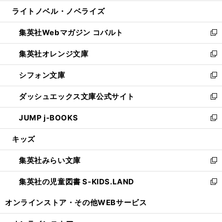
開
ウ
ン
ウ
し
ライトノベル・ノベライズ
く
で
ド
ィ
い
開
ウ
ン
ウ
集英社Webマガジン コバルト
く
で
ド
ィ
新
開
ウ
ン
し
集英社オレンジ文庫
く
で
ド
い
新
開
ウ
ウ
し
シフォン文庫
く
で
ィ
い
新
開
ン
ウ
し
ダッシュエックス文庫公式サイト
く
ド
ィ
い
新
ウ
ン
ウ
し
JUMP j-BOOKS
で
ド
ィ
い
新
開
ウ
ン
ウ
し
キッズ
く
で
ド
ィ
い
開
ウ
ン
ウ
集英社みらい文庫
く
で
ド
ィ
新
開
ウ
ン
し
集英社の児童図書 S-KIDS.LAND
く
で
ド
い
新
開
ウ
ウ
し
オンラインストア・
その他WEBサービス
く
で
ィ
い
開
ン
ウ