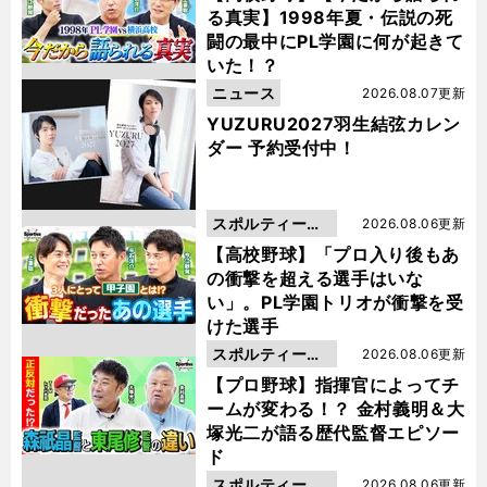
る真実】1998年夏・伝説の死
闘の最中にPL学園に何が起きて
いた！？
ニュース
2026.08.07更新
YUZURU2027羽生結弦カレン
ダー 予約受付中！
スポルティーバ
2026.08.06更新
動画
【高校野球】「プロ入り後もあ
の衝撃を超える選手はいな
い」。PL学園トリオが衝撃を受
けた選手
スポルティーバ
2026.08.06更新
動画
【プロ野球】指揮官によってチ
ームが変わる！？ 金村義明＆大
塚光二が語る歴代監督エピソー
ド
スポルティーバ
2026.08.06更新