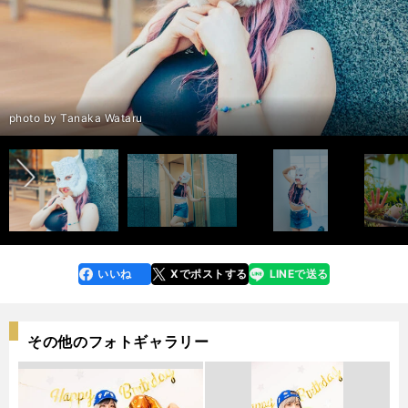
前編の記事を読む＞＞
前へ
後編の記事を読む＞＞
photo by Tanaka Wataru
いいね
Xでポストする
LINEで送る
line
faceboo
x
k
その他のフォトギャラリー