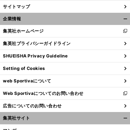
サイトマップ
企業情報
開
く/
集英社ホームページ
新
閉
し
じ
集英社プライバシーガイドライン
い
る
ウ
SHUEISHA Privacy Guideline
ィ
ン
Setting of Cookies
ド
ウ
web Sportivaについて
で
開
Web Sportivaについてのお問い合わせ
く
新
し
広告についてのお問い合わせ
い
ウ
集英社サイト
ィ
開
ン
く/