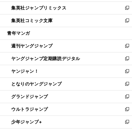
開
ウ
ン
ウ
し
集英社ジャンプリミックス
く
で
ド
ィ
い
新
開
ウ
ン
ウ
し
集英社コミック文庫
く
で
ド
ィ
い
新
開
ウ
ン
ウ
し
青年マンガ
く
で
ド
ィ
い
開
ウ
ン
ウ
週刊ヤングジャンプ
く
で
ド
ィ
新
開
ウ
ン
し
ヤングジャンプ定期購読デジタル
く
で
ド
い
新
開
ウ
ウ
し
ヤンジャン！
く
で
ィ
い
新
開
ン
ウ
し
となりのヤングジャンプ
く
ド
ィ
い
新
ウ
ン
ウ
し
グランドジャンプ
で
ド
ィ
い
新
開
ウ
ン
ウ
し
ウルトラジャンプ
く
で
ド
ィ
い
新
開
ウ
ン
ウ
し
少年ジャンプ+
く
で
ド
ィ
い
新
開
ウ
ン
ウ
し