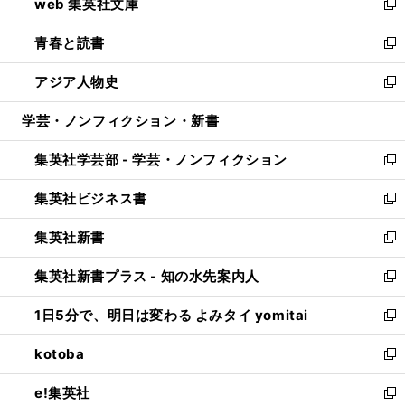
web 集英社文庫
ド
ィ
い
新
ウ
ン
ウ
し
青春と読書
で
ド
ィ
い
新
開
ウ
ン
ウ
し
アジア人物史
く
で
ド
ィ
い
新
開
ウ
ン
ウ
し
学芸・ノンフィクション・新書
く
で
ド
ィ
い
開
ウ
ン
ウ
集英社学芸部 - 学芸・ノンフィクション
く
で
ド
ィ
新
開
ウ
ン
し
集英社ビジネス書
く
で
ド
い
新
開
ウ
ウ
し
集英社新書
く
で
ィ
い
新
開
ン
ウ
し
集英社新書プラス - 知の水先案内人
く
ド
ィ
い
新
ウ
ン
ウ
し
1日5分で、明日は変わる よみタイ yomitai
で
ド
ィ
い
新
開
ウ
ン
ウ
し
kotoba
く
で
ド
ィ
い
新
開
ウ
ン
ウ
し
e!集英社
く
で
ド
ィ
い
新