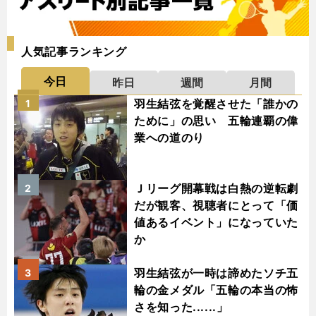
人気記事ランキング
今日
昨日
週間
月間
羽生結弦を覚醒させた「誰かの
1
ために」の思い 五輪連覇の偉
業への道のり
Ｊリーグ開幕戦は白熱の逆転劇
2
だが観客、視聴者にとって「価
値あるイベント」になっていた
か
羽生結弦が一時は諦めたソチ五
3
輪の金メダル「五輪の本当の怖
さを知った......」