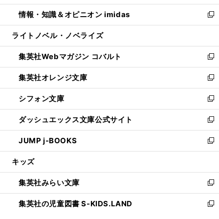
開
ウ
ン
ウ
し
情報・知識＆オピニオン imidas
く
で
ド
ィ
い
新
開
ウ
ン
ウ
し
ライトノベル・ノベライズ
く
で
ド
ィ
い
開
ウ
ン
ウ
集英社Webマガジン コバルト
く
で
ド
ィ
新
開
ウ
ン
し
集英社オレンジ文庫
く
で
ド
い
新
開
ウ
ウ
し
シフォン文庫
く
で
ィ
い
新
開
ン
ウ
し
ダッシュエックス文庫公式サイト
く
ド
ィ
い
新
ウ
ン
ウ
し
JUMP j-BOOKS
で
ド
ィ
い
新
開
ウ
ン
ウ
し
キッズ
く
で
ド
ィ
い
開
ウ
ン
ウ
集英社みらい文庫
く
で
ド
ィ
新
開
ウ
ン
し
集英社の児童図書 S-KIDS.LAND
く
で
ド
い
新
開
ウ
ウ
し