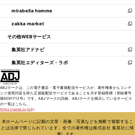
開
ウ
ン
ウ
し
mirabella homme
く
で
ド
ィ
い
新
開
ウ
ン
ウ
し
zakka market
く
で
ド
ィ
い
新
開
ウ
ン
ウ
し
その他WEBサービス
く
で
ド
ィ
い
開
ウ
ン
ウ
集英社アドナビ
く
で
ド
ィ
新
開
ウ
ン
し
集英社エディターズ・ラボ
く
で
ド
い
新
開
ウ
ウ
し
く
で
ィ
い
開
ン
ウ
ABJマークは、この電子書店・電子書籍配信サービスが、著作権者からコンテ
く
ド
ィ
ンツ使用許諾を得た正規版配信サービスであることを示す登録商標（登録番号
ウ
ン
第6091713号）です。ABJマークの詳細、ABJマークを掲示しているサービス
で
ド
の一覧はこちら。
開
ウ
https://aebs.or.jp/
新
く
で
し
い
開
本ホームページに記載の文章・画像・写真などを無断で複製するこ
ウ
く
とは法律で禁じられています。全ての著作権は株式会社 集英社に帰
ィ
属します。
ン