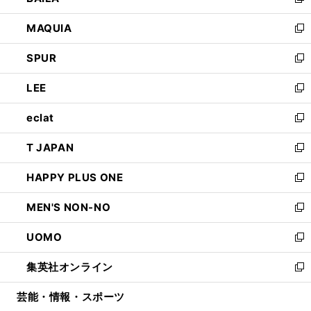
い
新
ン
ウ
し
MAQUIA
ド
ィ
い
新
ウ
ン
ウ
し
SPUR
で
ド
ィ
い
新
開
ウ
ン
ウ
し
LEE
く
で
ド
ィ
い
新
開
ウ
ン
ウ
し
eclat
く
で
ド
ィ
い
新
開
ウ
ン
ウ
し
T JAPAN
く
で
ド
ィ
い
新
開
ウ
ン
ウ
し
HAPPY PLUS ONE
く
で
ド
ィ
い
新
開
ウ
ン
ウ
し
MEN'S NON-NO
く
で
ド
ィ
い
新
開
ウ
ン
ウ
し
UOMO
く
で
ド
ィ
い
新
開
ウ
ン
ウ
し
集英社オンライン
く
で
ド
ィ
い
新
開
ウ
ン
ウ
し
芸能・情報・スポーツ
く
で
ド
ィ
い