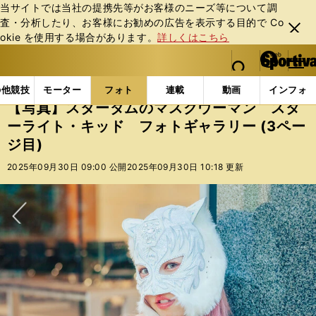
当サイトでは当社の提携先等がお客様のニーズ等について調
査・分析したり、お客様にお勧めの広告を表⽰する⽬的で Co
閉じ
okie を使⽤する場合があります。
詳しくはこちら
る
マイペ
web Sportiva (webスポルティーバ)
検索
メニュ
we
ー
フォトギャラリー
コラムフォト
【写真】スターダム
b
ジ
の他競技
モーター
フォト
連載
動画
インフォ
ス
【写真】スターダムのマスクウーマン スタ
ポ
ーライト・キッド フォトギャラリー (3ペー
ル
ジ目)
テ
ィ
2025年09月30日 09:00 公開
2025年09月30日 10:18 更新
ー
バ
次へ