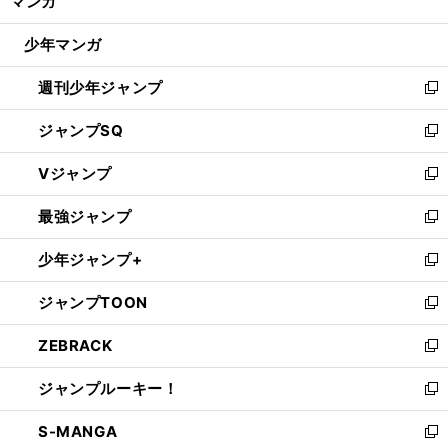
マンガ
ド
閉
ウ
じ
少年マンガ
で
る
開
週刊少年ジャンプ
く
新
し
ジャンプSQ
い
新
ウ
し
Vジャンプ
ィ
い
新
ン
ウ
し
最強ジャンプ
ド
ィ
い
新
ウ
ン
ウ
し
少年ジャンプ+
で
ド
ィ
い
新
開
ウ
ン
ウ
し
ジャンプTOON
く
で
ド
ィ
い
新
開
ウ
ン
ウ
し
ZEBRACK
く
で
ド
ィ
い
新
開
ウ
ン
ウ
し
ジャンプルーキー！
く
で
ド
ィ
い
新
開
ウ
ン
ウ
し
S-MANGA
く
で
ド
ィ
い
新