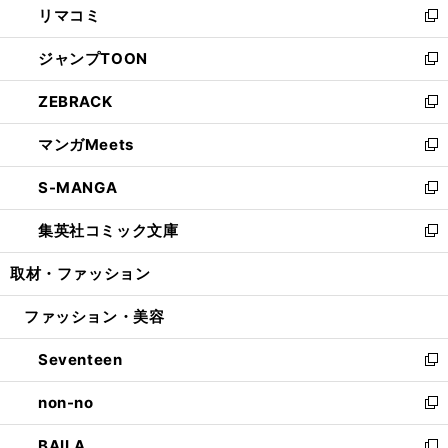
リマコミ
で
ド
ィ
い
新
開
ウ
ン
ウ
し
ジャンプTOON
く
で
ド
ィ
い
新
開
ウ
ン
ウ
し
ZEBRACK
く
で
ド
ィ
い
新
開
ウ
ン
ウ
し
マンガMeets
く
で
ド
ィ
い
新
開
ウ
ン
ウ
し
S-MANGA
く
で
ド
ィ
い
新
開
ウ
ン
ウ
し
集英社コミック文庫
く
で
ド
ィ
い
新
開
ウ
ン
ウ
し
取材・ファッション
く
で
ド
ィ
い
開
ウ
ン
ウ
ファッション・美容
く
で
ド
ィ
開
ウ
ン
Seventeen
く
で
ド
新
開
ウ
し
non-no
く
で
い
新
開
ウ
し
BAILA
く
ィ