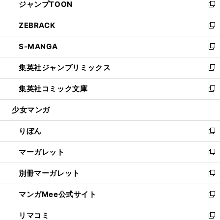
ジャンプTOON
く
で
ド
ィ
い
新
開
ウ
ン
ウ
し
ZEBRACK
く
で
ド
ィ
い
新
開
ウ
ン
ウ
し
S-MANGA
く
で
ド
ィ
い
新
開
ウ
ン
ウ
し
集英社ジャンプリミックス
く
で
ド
ィ
い
新
開
ウ
ン
ウ
し
集英社コミック文庫
く
で
ド
ィ
い
新
開
ウ
ン
ウ
し
少女マンガ
く
で
ド
ィ
い
開
ウ
ン
ウ
りぼん
く
で
ド
ィ
新
開
ウ
ン
し
マーガレット
く
で
ド
い
新
開
ウ
ウ
し
別冊マーガレット
く
で
ィ
い
新
開
ン
ウ
し
マンガMee公式サイト
く
ド
ィ
い
新
ウ
ン
ウ
し
リマコミ
で
ド
ィ
い
新