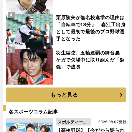
4
栗原陵矢が無名校進学の理由は
「自転車で13分」 春江工出身
として最初で最後のプロ野球選
手となった
5
羽生結弦、五輪連覇の舞台裏
ケガで欠場中に取り組んだ「勉
強」で成長
もっと見る
各スポーツコラム記事
スポルティーバ
2026.08.07更新
動画
【高校野球】【今だから語られ