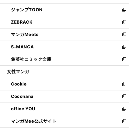
開
ウ
ン
ウ
し
ジャンプTOON
く
で
ド
ィ
い
新
開
ウ
ン
ウ
し
ZEBRACK
く
で
ド
ィ
い
新
開
ウ
ン
ウ
し
マンガMeets
く
で
ド
ィ
い
新
開
ウ
ン
ウ
し
S-MANGA
く
で
ド
ィ
い
新
開
ウ
ン
ウ
し
集英社コミック文庫
く
で
ド
ィ
い
新
開
ウ
ン
ウ
し
女性マンガ
く
で
ド
ィ
い
開
ウ
ン
ウ
Cookie
く
で
ド
ィ
新
開
ウ
ン
し
Cocohana
く
で
ド
い
新
開
ウ
ウ
し
office YOU
く
で
ィ
い
新
開
ン
ウ
し
マンガMee公式サイト
く
ド
ィ
い
新
ウ
ン
ウ
し