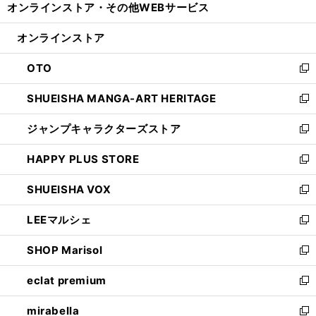
オンラインストア・
その他WEBサービス
く
で
ィ
い
開
ン
ウ
オンラインストア
く
ド
ィ
ウ
ン
OTO
で
ド
新
開
ウ
し
SHUEISHA MANGA-ART HERITAGE
く
で
い
新
開
ウ
し
ジャンプキャラクターズストア
く
ィ
い
新
ン
ウ
し
HAPPY PLUS STORE
ド
ィ
い
新
ウ
ン
ウ
し
SHUEISHA VOX
で
ド
ィ
い
新
開
ウ
ン
ウ
し
LEEマルシェ
く
で
ド
ィ
い
新
開
ウ
ン
ウ
し
SHOP Marisol
く
で
ド
ィ
い
新
開
ウ
ン
ウ
し
eclat premium
く
で
ド
ィ
い
新
開
ウ
ン
ウ
し
mirabella
く
で
ド
ィ
い
新