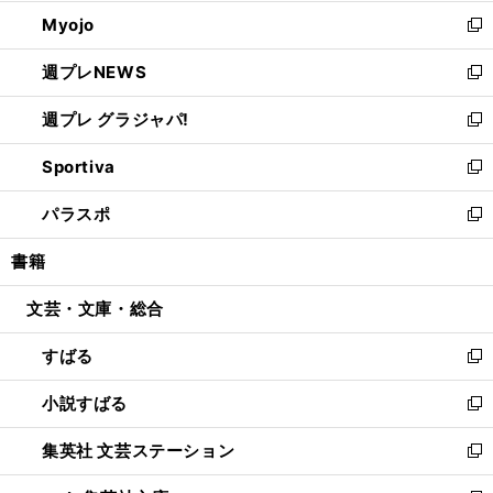
開
ウ
ン
ウ
Myojo
く
で
ド
ィ
新
開
ウ
ン
し
週プレNEWS
く
で
ド
い
新
開
ウ
ウ
し
週プレ グラジャパ!
く
で
ィ
い
新
開
ン
ウ
し
Sportiva
く
ド
ィ
い
新
ウ
ン
ウ
し
パラスポ
で
ド
ィ
い
新
開
ウ
ン
ウ
し
書籍
く
で
ド
ィ
い
開
ウ
ン
ウ
文芸・文庫・総合
く
で
ド
ィ
開
ウ
ン
すばる
く
で
ド
新
開
ウ
し
小説すばる
く
で
い
新
開
ウ
し
集英社 文芸ステーション
く
ィ
い
新
ン
ウ
し