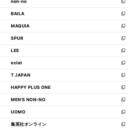
non-no
く
で
い
新
開
ウ
し
BAILA
く
ィ
い
新
ン
ウ
し
MAQUIA
ド
ィ
い
新
ウ
ン
ウ
し
SPUR
で
ド
ィ
い
新
開
ウ
ン
ウ
し
LEE
く
で
ド
ィ
い
新
開
ウ
ン
ウ
し
eclat
く
で
ド
ィ
い
新
開
ウ
ン
ウ
し
T JAPAN
く
で
ド
ィ
い
新
開
ウ
ン
ウ
し
HAPPY PLUS ONE
く
で
ド
ィ
い
新
開
ウ
ン
ウ
し
MEN'S NON-NO
く
で
ド
ィ
い
新
開
ウ
ン
ウ
し
UOMO
く
で
ド
ィ
い
新
開
ウ
ン
ウ
し
集英社オンライン
く
で
ド
ィ
い
新