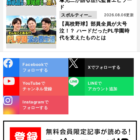
ド
スポルティーバ
2026.08.06更新
動画
【高校野球】部員全員が大号
泣！？ ハードだったPL学園時
代を支えたものとは
cebo
X
Facebookで
Xでフォローする
ok
フォローする
uTube
LINE
YouTubeで
LINEで
チャンネル登録
アカウント追加
stagra
Instagramで
m
フォローする