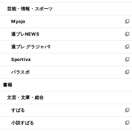
開
ウ
ン
ウ
し
芸能・情報・スポーツ
く
で
ド
ィ
い
開
ウ
ン
ウ
Myojo
く
で
ド
ィ
新
開
ウ
ン
し
週プレNEWS
く
で
ド
い
新
開
ウ
ウ
し
週プレ グラジャパ!
く
で
ィ
い
新
開
ン
ウ
し
Sportiva
く
ド
ィ
い
新
ウ
ン
ウ
し
パラスポ
で
ド
ィ
い
新
開
ウ
ン
ウ
し
書籍
く
で
ド
ィ
い
開
ウ
ン
ウ
文芸・文庫・総合
く
で
ド
ィ
開
ウ
ン
すばる
く
で
ド
新
開
ウ
し
小説すばる
く
で
い
新
開
ウ
し