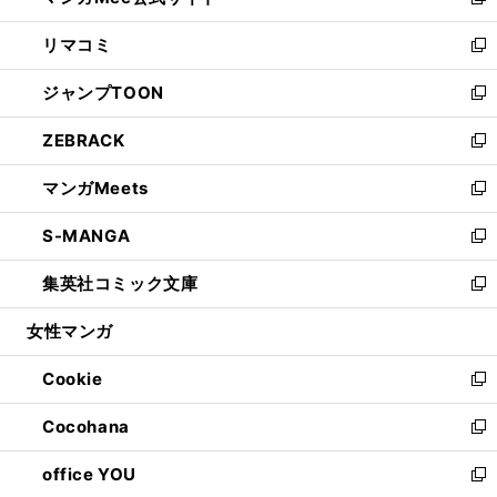
い
新
ウ
ン
ウ
し
リマコミ
で
ド
ィ
い
新
開
ウ
ン
ウ
し
ジャンプTOON
く
で
ド
ィ
い
新
開
ウ
ン
ウ
し
ZEBRACK
く
で
ド
ィ
い
新
開
ウ
ン
ウ
し
マンガMeets
く
で
ド
ィ
い
新
開
ウ
ン
ウ
し
S-MANGA
く
で
ド
ィ
い
新
開
ウ
ン
ウ
し
集英社コミック文庫
く
で
ド
ィ
い
新
開
ウ
ン
ウ
し
女性マンガ
く
で
ド
ィ
い
開
ウ
ン
ウ
Cookie
く
で
ド
ィ
新
開
ウ
ン
し
Cocohana
く
で
ド
い
新
開
ウ
ウ
し
office YOU
く
で
ィ
い
新