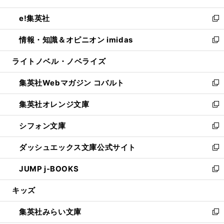
開
ウ
ン
ウ
し
e!集英社
く
で
ド
ィ
い
新
開
ウ
ン
ウ
し
情報・知識＆オピニオン imidas
く
で
ド
ィ
い
新
開
ウ
ン
ウ
し
ライトノベル・ノベライズ
く
で
ド
ィ
い
開
ウ
ン
ウ
集英社Webマガジン コバルト
く
で
ド
ィ
新
開
ウ
ン
し
集英社オレンジ文庫
く
で
ド
い
新
開
ウ
ウ
し
シフォン文庫
く
で
ィ
い
新
開
ン
ウ
し
ダッシュエックス文庫公式サイト
く
ド
ィ
い
新
ウ
ン
ウ
し
JUMP j-BOOKS
で
ド
ィ
い
新
開
ウ
ン
ウ
し
キッズ
く
で
ド
ィ
い
開
ウ
ン
ウ
集英社みらい文庫
く
で
ド
ィ
新
開
ウ
ン