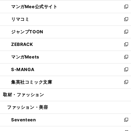
開
ン
ウ
し
マンガMee公式サイト
く
ド
ィ
い
新
ウ
ン
ウ
し
リマコミ
で
ド
ィ
い
新
開
ウ
ン
ウ
し
ジャンプTOON
く
で
ド
ィ
い
新
開
ウ
ン
ウ
し
ZEBRACK
く
で
ド
ィ
い
新
開
ウ
ン
ウ
し
マンガMeets
く
で
ド
ィ
い
新
開
ウ
ン
ウ
し
S-MANGA
く
で
ド
ィ
い
新
開
ウ
ン
ウ
し
集英社コミック文庫
く
で
ド
ィ
い
新
開
ウ
ン
ウ
し
取材・ファッション
く
で
ド
ィ
い
開
ウ
ン
ウ
ファッション・美容
く
で
ド
ィ
開
ウ
ン
Seventeen
く
で
ド
新
開
ウ
し