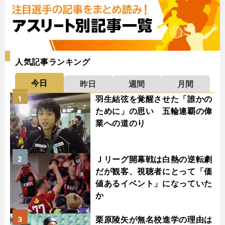
人気記事ランキング
今日
昨日
週間
月間
羽生結弦を覚醒させた「誰かの
1
ために」の思い 五輪連覇の偉
業への道のり
Ｊリーグ開幕戦は白熱の逆転劇
2
だが観客、視聴者にとって「価
値あるイベント」になっていた
か
栗原陵矢が無名校進学の理由は
3