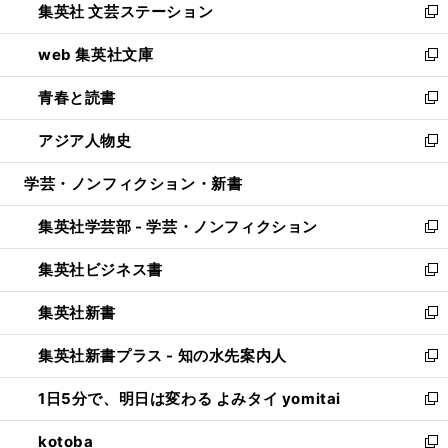
集英社 文芸ステーション
く
ィ
い
新
ン
ウ
し
web 集英社文庫
ド
ィ
い
新
ウ
ン
ウ
し
青春と読書
で
ド
ィ
い
新
開
ウ
ン
ウ
し
アジア人物史
く
で
ド
ィ
い
新
開
ウ
ン
ウ
し
学芸・ノンフィクション・新書
く
で
ド
ィ
い
開
ウ
ン
ウ
集英社学芸部 - 学芸・ノンフィクション
く
で
ド
ィ
新
開
ウ
ン
し
集英社ビジネス書
く
で
ド
い
新
開
ウ
ウ
し
集英社新書
く
で
ィ
い
新
開
ン
ウ
し
集英社新書プラス - 知の水先案内人
く
ド
ィ
い
新
ウ
ン
ウ
し
1日5分で、明日は変わる よみタイ yomitai
で
ド
ィ
い
新
開
ウ
ン
ウ
し
kotoba
く
で
ド
ィ
い
新