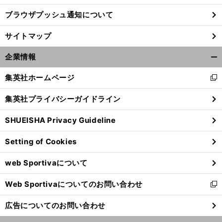
ブラウザプッシュ通知について
サイトマップ
企業情報
開
く/
集英社ホームページ
新
閉
し
じ
集英社プライバシーガイドライン
い
る
ウ
SHUEISHA Privacy Guideline
ィ
ン
Setting of Cookies
ド
ウ
web Sportivaについて
で
開
Web Sportivaについてのお問い合わせ
く
新
し
広告についてのお問い合わせ
い
ウ