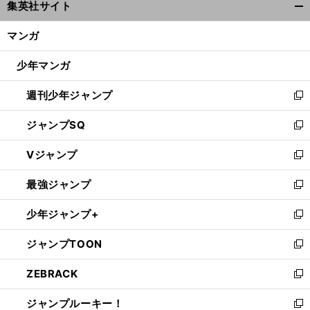
集英社サイト
ィ
開
ン
く/
マンガ
ド
閉
ウ
じ
少年マンガ
で
る
開
週刊少年ジャンプ
く
新
し
ジャンプSQ
い
新
ウ
し
Vジャンプ
ィ
い
新
ン
ウ
し
最強ジャンプ
ド
ィ
い
新
ウ
ン
ウ
し
少年ジャンプ+
で
ド
ィ
い
新
開
ウ
ン
ウ
し
ジャンプTOON
く
で
ド
ィ
い
新
開
ウ
ン
ウ
し
ZEBRACK
く
で
ド
ィ
い
新
開
ウ
ン
ウ
し
ジャンプルーキー！
く
で
ド
ィ
い
新