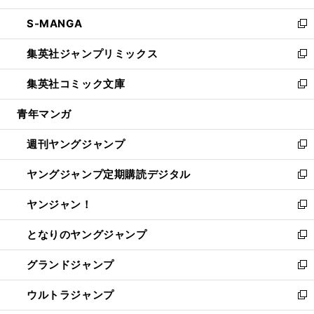
開
ウ
ン
ウ
し
S-MANGA
く
で
ド
ィ
い
新
開
ウ
ン
ウ
し
集英社ジャンプリミックス
く
で
ド
ィ
い
新
開
ウ
ン
ウ
し
集英社コミック文庫
く
で
ド
ィ
い
新
開
ウ
ン
ウ
し
青年マンガ
く
で
ド
ィ
い
開
ウ
ン
ウ
週刊ヤングジャンプ
く
で
ド
ィ
新
開
ウ
ン
し
ヤングジャンプ定期購読デジタル
く
で
ド
い
新
開
ウ
ウ
し
ヤンジャン！
く
で
ィ
い
新
開
ン
ウ
し
となりのヤングジャンプ
く
ド
ィ
い
新
ウ
ン
ウ
し
グランドジャンプ
で
ド
ィ
い
新
開
ウ
ン
ウ
し
ウルトラジャンプ
く
で
ド
ィ
い
新
開
ウ
ン
ウ
し