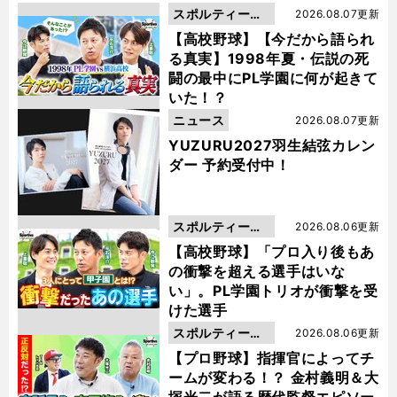
スポルティーバ
2026.08.07更新
動画
【高校野球】【今だから語られ
る真実】1998年夏・伝説の死
闘の最中にPL学園に何が起きて
いた！？
ニュース
2026.08.07更新
YUZURU2027羽生結弦カレン
ダー 予約受付中！
スポルティーバ
2026.08.06更新
動画
【高校野球】「プロ入り後もあ
の衝撃を超える選手はいな
い」。PL学園トリオが衝撃を受
けた選手
スポルティーバ
2026.08.06更新
動画
【プロ野球】指揮官によってチ
ームが変わる！？ 金村義明＆大
塚光二が語る歴代監督エピソー