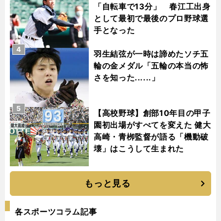
「自転車で13分」 春江工出身
として最初で最後のプロ野球選
手となった
4
羽生結弦が一時は諦めたソチ五
輪の金メダル「五輪の本当の怖
さを知った......」
5
【高校野球】創部10年目の甲子
園初出場がすべてを変えた 健大
高崎・青栁監督が語る「機動破
壊」はこうして生まれた
もっと見る
各スポーツコラム記事