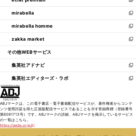
ド
ィ
い
新
開
ウ
ン
ウ
し
mirabella
く
で
ド
ィ
い
新
開
ウ
ン
ウ
し
mirabella homme
く
で
ド
ィ
い
新
開
ウ
ン
ウ
し
zakka market
く
で
ド
ィ
い
新
開
ウ
ン
ウ
し
その他WEBサービス
く
で
ド
ィ
い
開
ウ
ン
ウ
集英社アドナビ
く
で
ド
ィ
新
開
ウ
ン
し
集英社エディターズ・ラボ
く
で
ド
い
新
開
ウ
ウ
し
く
で
ィ
い
開
ン
ウ
ABJマークは、この電子書店・電子書籍配信サービスが、著作権者からコンテ
く
ド
ィ
ンツ使用許諾を得た正規版配信サービスであることを示す登録商標（登録番号
ウ
ン
第6091713号）です。ABJマークの詳細、ABJマークを掲示しているサービス
で
ド
の一覧はこちら。
開
ウ
https://aebs.or.jp/
新
く
で
し