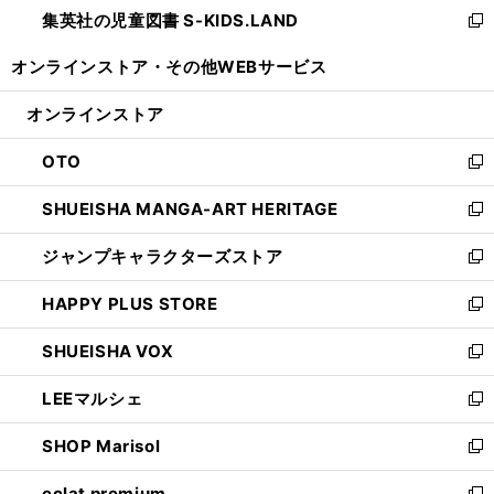
し
集英社の児童図書 S-KIDS.LAND
く
で
ド
い
新
開
ウ
ウ
し
オンラインストア・
その他WEBサービス
く
で
ィ
い
開
ン
ウ
オンラインストア
く
ド
ィ
ウ
ン
OTO
で
ド
新
開
ウ
し
SHUEISHA MANGA-ART HERITAGE
く
で
い
新
開
ウ
し
ジャンプキャラクターズストア
く
ィ
い
新
ン
ウ
し
HAPPY PLUS STORE
ド
ィ
い
新
ウ
ン
ウ
し
SHUEISHA VOX
で
ド
ィ
い
新
開
ウ
ン
ウ
し
LEEマルシェ
く
で
ド
ィ
い
新
開
ウ
ン
ウ
し
SHOP Marisol
く
で
ド
ィ
い
新
開
ウ
ン
ウ
し
eclat premium
く
で