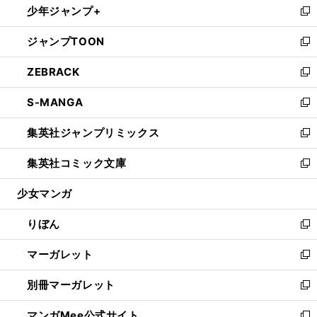
少年ジャンプ+
く
で
ド
ィ
い
新
開
ウ
ン
ウ
し
ジャンプTOON
く
で
ド
ィ
い
新
開
ウ
ン
ウ
し
ZEBRACK
く
で
ド
ィ
い
新
開
ウ
ン
ウ
し
S-MANGA
く
で
ド
ィ
い
新
開
ウ
ン
ウ
し
集英社ジャンプリミックス
く
で
ド
ィ
い
新
開
ウ
ン
ウ
し
集英社コミック文庫
く
で
ド
ィ
い
新
開
ウ
ン
ウ
し
少女マンガ
く
で
ド
ィ
い
開
ウ
ン
ウ
りぼん
く
で
ド
ィ
新
開
ウ
ン
し
マーガレット
く
で
ド
い
新
開
ウ
ウ
し
別冊マーガレット
く
で
ィ
い
新
開
ン
ウ
し
マンガMee公式サイト
く
ド
ィ