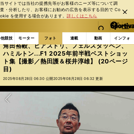
当サイトでは当社の提携先等がお客様のニーズ等について調
査・分析したり、お客様にお勧めの広告を表⽰する⽬的で Co
閉じ
okie を使⽤する場合があります。
詳しくはこちら
る
マイペ
web Sportiva (webスポルティーバ)
検索
メニュ
we
ー
フォトギャラリー
角田裕毅、ピアストリ、フェルスタッペ
b
ジ
の他競技
モーター
フォト
連載
動画
インフォ
ス
角田裕毅、ピアストリ、フェルスタッペン、
ポ
ハミルトン...F1 2025年前半戦ベストショッ
ル
ト集【撮影／熱田護＆桜井淳雄】 (20ページ
テ
ィ
目)
ー
2025年08月28日 06:30 公開
2025年08月28日 06:32 更新
バ
次へ