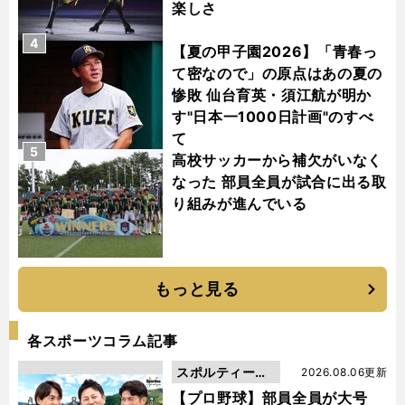
楽しさ
4
【夏の甲子園2026】「青春っ
て密なので」の原点はあの夏の
惨敗 仙台育英・須江航が明か
す"日本一1000日計画"のすべ
て
5
高校サッカーから補欠がいなく
なった 部員全員が試合に出る取
り組みが進んでいる
もっと見る
各スポーツコラム記事
スポルティーバ
2026.08.06更新
動画
【プロ野球】部員全員が大号