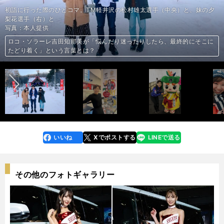
初詣に行った際のひとコマ。TM軽井沢の松村雄太選手（中央）と、妹の夕
梨花選手（右）と
写真：本人提供
ロコ・ソラーレの吉田知那美は「早くこの町を出たかった。ここにいたら
ロコ・ソラーレ吉田知那美「旦那さんのどんなところが好き？」と聞かれ
ロコ・ソラーレ吉田知那美が「悩んだり迷ったりしたら、最終的にそこに
「うちらって、ちょっとスカしてなかった？」鈴木夕湖の言葉にハッとし
吉田知那美が「勝ちたいけど、どうしたらいいかわからなかった」時に支
ロコ・ソラーレ吉田知那美が心強く感じた妹・夕梨花の発言と彼女への誕
前へ
何者にもなれない、という恐怖心があった」
た彼女の答えは？
たどり着く」という言葉とは？
た吉田知那美 ロコ・ソラーレは大ピンチに雑草チームの底力を取り戻した
えとなった格言 「笑顔」にこだわるようになったワケ
生日メッセージ
吉田知那美が何度も救われたゴルフ漫画の名言
いいね
Xでポストする
LINEで送る
line
faceboo
x
k
その他のフォトギャラリー