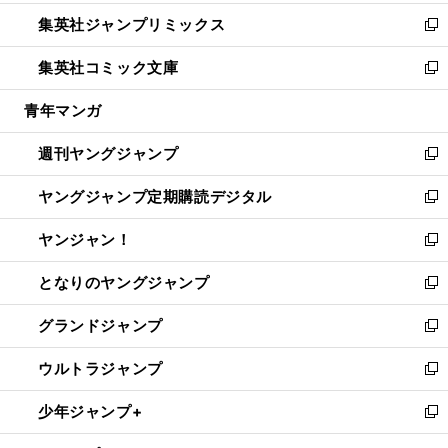
開
ウ
ン
ウ
し
集英社ジャンプリミックス
く
で
ド
ィ
い
新
開
ウ
ン
ウ
し
集英社コミック文庫
く
で
ド
ィ
い
新
開
ウ
ン
ウ
し
青年マンガ
く
で
ド
ィ
い
開
ウ
ン
ウ
週刊ヤングジャンプ
く
で
ド
ィ
新
開
ウ
ン
し
ヤングジャンプ定期購読デジタル
く
で
ド
い
新
開
ウ
ウ
し
ヤンジャン！
く
で
ィ
い
新
開
ン
ウ
し
となりのヤングジャンプ
く
ド
ィ
い
新
ウ
ン
ウ
し
グランドジャンプ
で
ド
ィ
い
新
開
ウ
ン
ウ
し
ウルトラジャンプ
く
で
ド
ィ
い
新
開
ウ
ン
ウ
し
少年ジャンプ+
く
で
ド
ィ
い
新
開
ウ
ン
ウ
し