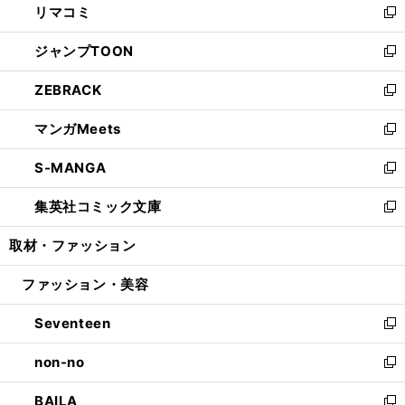
リマコミ
で
ド
ィ
い
新
開
ウ
ン
ウ
し
ジャンプTOON
く
で
ド
ィ
い
新
開
ウ
ン
ウ
し
ZEBRACK
く
で
ド
ィ
い
新
開
ウ
ン
ウ
し
マンガMeets
く
で
ド
ィ
い
新
開
ウ
ン
ウ
し
S-MANGA
く
で
ド
ィ
い
新
開
ウ
ン
ウ
し
集英社コミック文庫
く
で
ド
ィ
い
新
開
ウ
ン
ウ
し
取材・ファッション
く
で
ド
ィ
い
開
ウ
ン
ウ
ファッション・美容
く
で
ド
ィ
開
ウ
ン
Seventeen
く
で
ド
新
開
ウ
し
non-no
く
で
い
新
開
ウ
し
BAILA
く
ィ
い
新