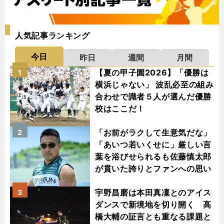
人気記事ランキング
今日
昨日
週間
月間
【夏の甲子園2026】「優勝は
1
横浜じゃない」 波乱必至の組み
合わせで識者５人が選んだ優勝
校はここだ！
「お前がラクして生意気だな」
2
「あいつ若いくせに」厳しい言
葉を浴びせられるも佐藤慎太郎
が貫いた誇りとファンへの思い
宇野昌磨は本田真凜とのアイス
3
ダンスで新境地を切り開く 高
橋大輔の証言とも重なる課題と