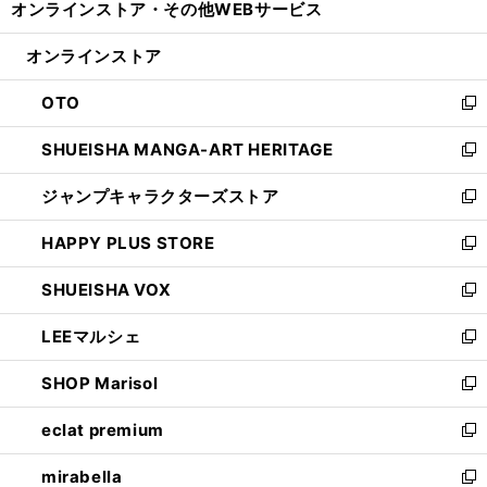
オンラインストア・
その他WEBサービス
く
で
ィ
い
開
ン
ウ
オンラインストア
く
ド
ィ
ウ
ン
OTO
で
ド
新
開
ウ
し
SHUEISHA MANGA-ART HERITAGE
く
で
い
新
開
ウ
し
ジャンプキャラクターズストア
く
ィ
い
新
ン
ウ
し
HAPPY PLUS STORE
ド
ィ
い
新
ウ
ン
ウ
し
SHUEISHA VOX
で
ド
ィ
い
新
開
ウ
ン
ウ
し
LEEマルシェ
く
で
ド
ィ
い
新
開
ウ
ン
ウ
し
SHOP Marisol
く
で
ド
ィ
い
新
開
ウ
ン
ウ
し
eclat premium
く
で
ド
ィ
い
新
開
ウ
ン
ウ
し
mirabella
く
で
ド
ィ
い
新