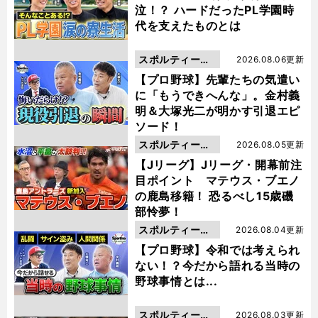
泣！？ ハードだったPL学園時
代を支えたものとは
スポルティーバ
2026.08.06更新
動画
【プロ野球】先輩たちの気遣い
に「もうできへんな」。金村義
明＆大塚光二が明かす引退エピ
ソード！
スポルティーバ
2026.08.05更新
動画
【Jリーグ】Jリーグ・開幕前注
目ポイント マテウス・ブエノ
の鹿島移籍！ 恐るべし15歳磯
部怜夢！
スポルティーバ
2026.08.04更新
動画
【プロ野球】令和では考えられ
ない！？今だから語れる当時の
野球事情とは...
スポルティーバ
2026.08.03更新