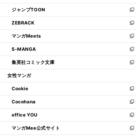
開
ウ
ン
ウ
し
ジャンプTOON
く
で
ド
ィ
い
新
開
ウ
ン
ウ
し
ZEBRACK
く
で
ド
ィ
い
新
開
ウ
ン
ウ
し
マンガMeets
く
で
ド
ィ
い
新
開
ウ
ン
ウ
し
S-MANGA
く
で
ド
ィ
い
新
開
ウ
ン
ウ
し
集英社コミック文庫
く
で
ド
ィ
い
新
開
ウ
ン
ウ
し
女性マンガ
く
で
ド
ィ
い
開
ウ
ン
ウ
Cookie
く
で
ド
ィ
新
開
ウ
ン
し
Cocohana
く
で
ド
い
新
開
ウ
ウ
し
office YOU
く
で
ィ
い
新
開
ン
ウ
し
マンガMee公式サイト
く
ド
ィ
い
新
ウ
ン
ウ
し