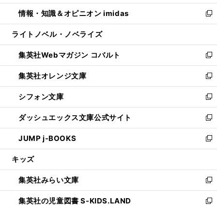
開
ウ
ン
ウ
し
情報・知識＆オピニオン imidas
く
で
ド
ィ
い
新
開
ウ
ン
ウ
し
ライトノベル・ノベライズ
く
で
ド
ィ
い
開
ウ
ン
ウ
集英社Webマガジン コバルト
く
で
ド
ィ
新
開
ウ
ン
し
集英社オレンジ文庫
く
で
ド
い
新
開
ウ
ウ
し
シフォン文庫
く
で
ィ
い
新
開
ン
ウ
し
ダッシュエックス文庫公式サイト
く
ド
ィ
い
新
ウ
ン
ウ
し
JUMP j-BOOKS
で
ド
ィ
い
新
開
ウ
ン
ウ
し
キッズ
く
で
ド
ィ
い
開
ウ
ン
ウ
集英社みらい文庫
く
で
ド
ィ
新
開
ウ
ン
し
集英社の児童図書 S-KIDS.LAND
く
で
ド
い
新
開
ウ
ウ
し