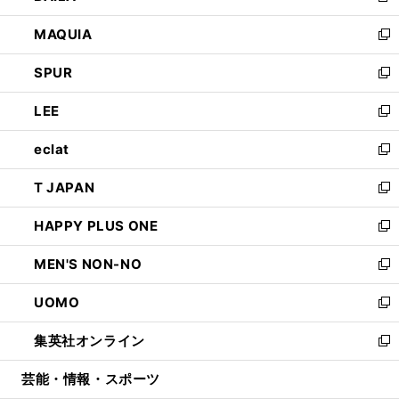
ン
ウ
し
MAQUIA
ド
ィ
い
新
ウ
ン
ウ
し
SPUR
で
ド
ィ
い
新
開
ウ
ン
ウ
し
LEE
く
で
ド
ィ
い
新
開
ウ
ン
ウ
し
eclat
く
で
ド
ィ
い
新
開
ウ
ン
ウ
し
T JAPAN
く
で
ド
ィ
い
新
開
ウ
ン
ウ
し
HAPPY PLUS ONE
く
で
ド
ィ
い
新
開
ウ
ン
ウ
し
MEN'S NON-NO
く
で
ド
ィ
い
新
開
ウ
ン
ウ
し
UOMO
く
で
ド
ィ
い
新
開
ウ
ン
ウ
し
集英社オンライン
く
で
ド
ィ
い
新
開
ウ
ン
ウ
し
芸能・情報・スポーツ
く
で
ド
ィ
い
開
ウ