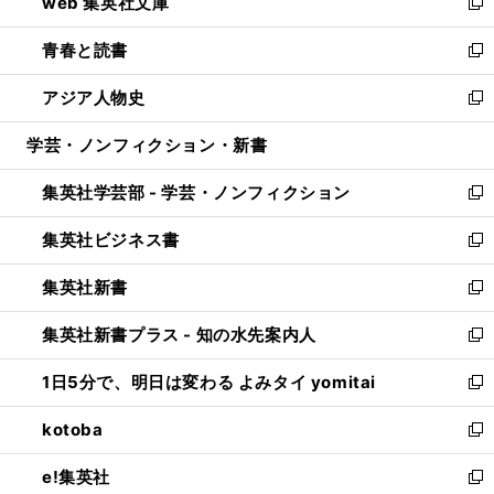
web 集英社文庫
ド
ィ
い
新
ウ
ン
ウ
し
青春と読書
で
ド
ィ
い
新
開
ウ
ン
ウ
し
アジア人物史
く
で
ド
ィ
い
新
開
ウ
ン
ウ
し
学芸・ノンフィクション・新書
く
で
ド
ィ
い
開
ウ
ン
ウ
集英社学芸部 - 学芸・ノンフィクション
く
で
ド
ィ
新
開
ウ
ン
し
集英社ビジネス書
く
で
ド
い
新
開
ウ
ウ
し
集英社新書
く
で
ィ
い
新
開
ン
ウ
し
集英社新書プラス - 知の水先案内人
く
ド
ィ
い
新
ウ
ン
ウ
し
1日5分で、明日は変わる よみタイ yomitai
で
ド
ィ
い
新
開
ウ
ン
ウ
し
kotoba
く
で
ド
ィ
い
新
開
ウ
ン
ウ
し
e!集英社
く
で
ド
ィ
い
新