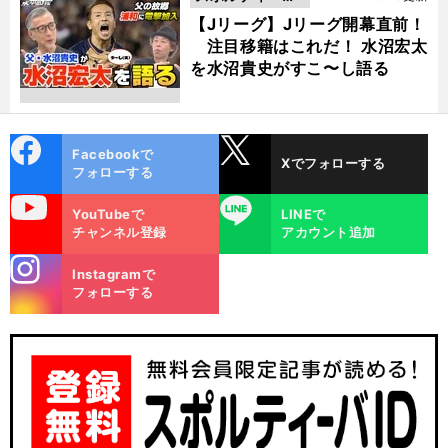
動画
【Jリーグ】Jリーグ開幕直前！
注目移籍はこれだ！ 水沼宏太
を水沼貴史がすこ〜し語る
cebo
X
Facebookで
Xでフォローする
ok
フォローする
uTube
LINE
YouTubeで
LINEで
チャンネル登録
アカウント追加
stagra
Instagramで
m
フォローする