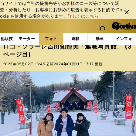
当サイトでは当社の提携先等がお客様のニーズ等について調
査・分析したり、お客様にお勧めの広告を表⽰する⽬的で Co
閉じ
okie を使⽤する場合があります。
詳しくはこちら
る
マイペ
web Sportiva (webスポルティーバ)
検索
メニュ
we
ー
フォトギャラリー
スポーツビーナスギャラリー
ロコ
b
ジ
の他競技
モーター
フォト
連載
動画
インフォ
ス
ロコ・ソラーレ吉田知那美「連載写真館」 (3
ポ
ページ目)
ル
テ
2023年05月02日 16:45 公開
2024年01月11日 17:17 更新
ィ
ー
バ
次へ