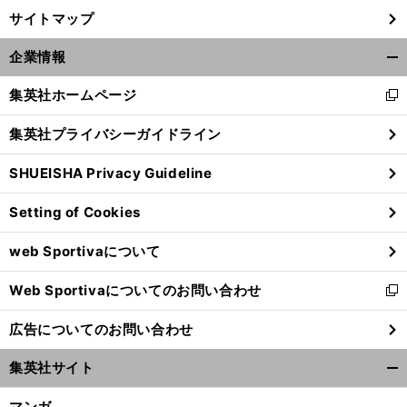
サイトマップ
企業情報
開
く/
集英社ホームページ
新
閉
し
じ
集英社プライバシーガイドライン
い
る
ウ
SHUEISHA Privacy Guideline
ィ
ン
Setting of Cookies
ド
ウ
web Sportivaについて
で
開
Web Sportivaについてのお問い合わせ
く
新
し
広告についてのお問い合わせ
い
ウ
集英社サイト
ィ
開
ン
く/
マンガ