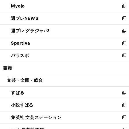
ン
ウ
Myojo
く
で
ド
ィ
新
開
ウ
ン
し
週プレNEWS
く
で
ド
い
新
開
ウ
ウ
し
週プレ グラジャパ!
く
で
ィ
い
新
開
ン
ウ
し
Sportiva
く
ド
ィ
い
新
ウ
ン
ウ
し
パラスポ
で
ド
ィ
い
新
開
ウ
ン
ウ
し
書籍
く
で
ド
ィ
い
開
ウ
ン
ウ
文芸・文庫・総合
く
で
ド
ィ
開
ウ
ン
すばる
く
で
ド
新
開
ウ
し
小説すばる
く
で
い
新
開
ウ
し
集英社 文芸ステーション
く
ィ
い
新
ン
ウ
し