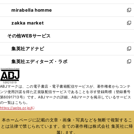
開
ウ
ン
ウ
し
mirabella homme
く
で
ド
ィ
い
新
開
ウ
ン
ウ
し
zakka market
く
で
ド
ィ
い
新
開
ウ
ン
ウ
し
その他WEBサービス
く
で
ド
ィ
い
開
ウ
ン
ウ
集英社アドナビ
く
で
ド
ィ
新
開
ウ
ン
し
集英社エディターズ・ラボ
く
で
ド
い
新
開
ウ
ウ
し
く
で
ィ
い
開
ン
ウ
ABJマークは、この電子書店・電子書籍配信サービスが、著作権者からコンテ
く
ド
ィ
ンツ使用許諾を得た正規版配信サービスであることを示す登録商標（登録番号
ウ
ン
第6091713号）です。ABJマークの詳細、ABJマークを掲示しているサービス
で
ド
の一覧はこちら。
開
ウ
https://aebs.or.jp/
新
く
で
し
い
開
本ホームページに記載の文章・画像・写真などを無断で複製するこ
ウ
く
とは法律で禁じられています。全ての著作権は株式会社 集英社に帰
ィ
属します。
ン