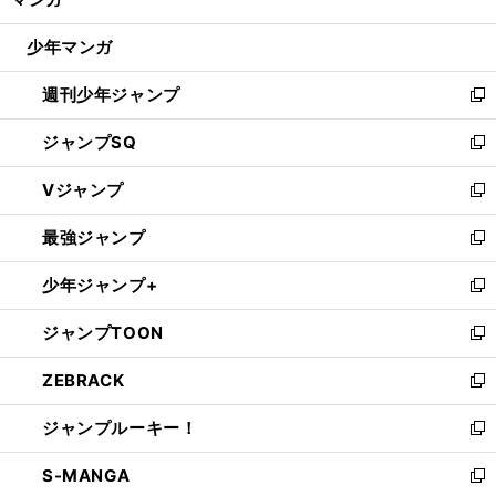
ド
閉
ウ
じ
少年マンガ
で
る
開
週刊少年ジャンプ
く
新
し
ジャンプSQ
い
新
ウ
し
Vジャンプ
ィ
い
新
ン
ウ
し
最強ジャンプ
ド
ィ
い
新
ウ
ン
ウ
し
少年ジャンプ+
で
ド
ィ
い
新
開
ウ
ン
ウ
し
ジャンプTOON
く
で
ド
ィ
い
新
開
ウ
ン
ウ
し
ZEBRACK
く
で
ド
ィ
い
新
開
ウ
ン
ウ
し
ジャンプルーキー！
く
で
ド
ィ
い
新
開
ウ
ン
ウ
し
S-MANGA
く
で
ド
ィ
い
新