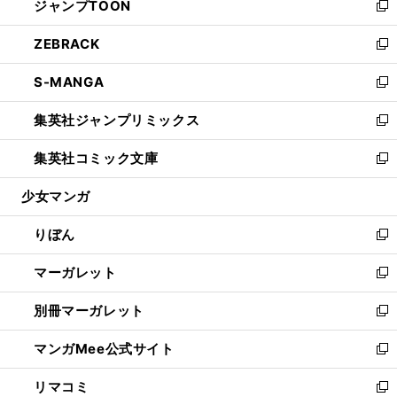
ジャンプTOON
く
で
ド
ィ
い
新
開
ウ
ン
ウ
し
ZEBRACK
く
で
ド
ィ
い
新
開
ウ
ン
ウ
し
S-MANGA
く
で
ド
ィ
い
新
開
ウ
ン
ウ
し
集英社ジャンプリミックス
く
で
ド
ィ
い
新
開
ウ
ン
ウ
し
集英社コミック文庫
く
で
ド
ィ
い
新
開
ウ
ン
ウ
し
少女マンガ
く
で
ド
ィ
い
開
ウ
ン
ウ
りぼん
く
で
ド
ィ
新
開
ウ
ン
し
マーガレット
く
で
ド
い
新
開
ウ
ウ
し
別冊マーガレット
く
で
ィ
い
新
開
ン
ウ
し
マンガMee公式サイト
く
ド
ィ
い
新
ウ
ン
ウ
し
リマコミ
で
ド
ィ
い
新