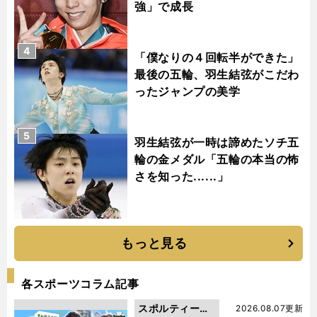
強」で成長
4
「僕なりの４回転半ができた」
最後の五輪、羽生結弦がこだわ
ったジャンプの美学
5
羽生結弦が一時は諦めたソチ五
輪の金メダル「五輪の本当の怖
さを知った......」
もっと見る
各スポーツコラム記事
スポルティーバ
2026.08.07更新