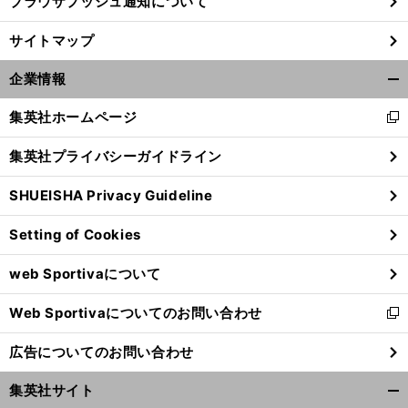
ブラウザプッシュ通知について
サイトマップ
企業情報
開
く/
集英社ホームページ
新
閉
し
じ
集英社プライバシーガイドライン
い
る
ウ
SHUEISHA Privacy Guideline
ィ
ン
Setting of Cookies
ド
ウ
web Sportivaについて
で
開
Web Sportivaについてのお問い合わせ
く
新
し
広告についてのお問い合わせ
い
ウ
集英社サイト
ィ
開