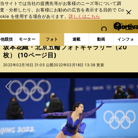
当サイトでは当社の提携先等がお客様のニーズ等について調
査・分析したり、お客様にお勧めの広告を表⽰する⽬的で Co
閉じ
okie を使⽤する場合があります。
詳しくはこちら
る
マイペ
web Sportiva (webスポルティーバ)
検索
メニュ
we
ー
フォトギャラリー
坂本花織・北京五輪フォトギャラリー（
b
ジ
の他競技
モーター
フォト
連載
動画
インフォ
ス
坂本花織・北京五輪フォトギャラリー（20
ポ
枚） (10ページ目)
ル
テ
2022年02月16日 21:05 公開
2022年02月18日 13:38 更新
ィ
ー
バ
次へ