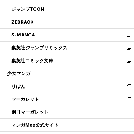
開
ウ
ン
ウ
し
ジャンプTOON
く
で
ド
ィ
い
新
開
ウ
ン
ウ
し
ZEBRACK
く
で
ド
ィ
い
新
開
ウ
ン
ウ
し
S-MANGA
く
で
ド
ィ
い
新
開
ウ
ン
ウ
し
集英社ジャンプリミックス
く
で
ド
ィ
い
新
開
ウ
ン
ウ
し
集英社コミック文庫
く
で
ド
ィ
い
新
開
ウ
ン
ウ
し
少女マンガ
く
で
ド
ィ
い
開
ウ
ン
ウ
りぼん
く
で
ド
ィ
新
開
ウ
ン
し
マーガレット
く
で
ド
い
新
開
ウ
ウ
し
別冊マーガレット
く
で
ィ
い
新
開
ン
ウ
し
マンガMee公式サイト
く
ド
ィ
い
新
ウ
ン
ウ
し