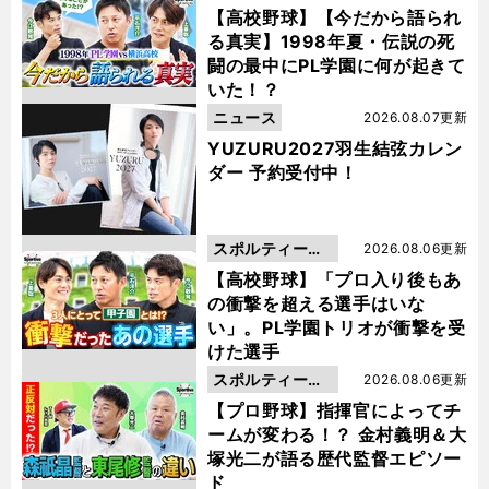
動画
【高校野球】【今だから語られ
る真実】1998年夏・伝説の死
闘の最中にPL学園に何が起きて
いた！？
ニュース
2026.08.07更新
YUZURU2027羽生結弦カレン
ダー 予約受付中！
スポルティーバ
2026.08.06更新
動画
【高校野球】「プロ入り後もあ
の衝撃を超える選手はいな
い」。PL学園トリオが衝撃を受
けた選手
スポルティーバ
2026.08.06更新
動画
【プロ野球】指揮官によってチ
ームが変わる！？ 金村義明＆大
塚光二が語る歴代監督エピソー
ド