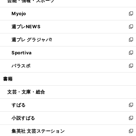
芸能・情報・スポーツ
く
で
ド
ィ
い
開
ウ
ン
ウ
Myojo
く
で
ド
ィ
新
開
ウ
ン
し
週プレNEWS
く
で
ド
い
新
開
ウ
ウ
し
週プレ グラジャパ!
く
で
ィ
い
新
開
ン
ウ
し
Sportiva
く
ド
ィ
い
新
ウ
ン
ウ
し
パラスポ
で
ド
ィ
い
新
開
ウ
ン
ウ
し
書籍
く
で
ド
ィ
い
開
ウ
ン
ウ
文芸・文庫・総合
く
で
ド
ィ
開
ウ
ン
すばる
く
で
ド
新
開
ウ
し
小説すばる
く
で
い
新
開
ウ
し
集英社 文芸ステーション
く
ィ
い
新