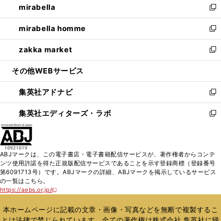
mirabella
く
で
ド
ィ
い
新
開
ウ
ン
ウ
し
mirabella homme
く
で
ド
ィ
い
新
開
ウ
ン
ウ
し
zakka market
く
で
ド
ィ
い
新
開
ウ
ン
ウ
し
その他WEBサービス
く
で
ド
ィ
い
開
ウ
ン
ウ
集英社アドナビ
く
で
ド
ィ
新
開
ウ
ン
し
集英社エディターズ・ラボ
く
で
ド
い
新
開
ウ
ウ
し
く
で
ィ
い
開
ン
ウ
ABJマークは、この電子書店・電子書籍配信サービスが、著作権者からコンテ
く
ド
ィ
ンツ使用許諾を得た正規版配信サービスであることを示す登録商標（登録番号
ウ
ン
第6091713号）です。ABJマークの詳細、ABJマークを掲示しているサービス
で
ド
の一覧はこちら。
開
ウ
https://aebs.or.jp/
新
く
で
し
い
開
本ホームページに記載の文章・画像・写真などを無断で複製するこ
ウ
く
とは法律で禁じられています。全ての著作権は株式会社 集英社に帰