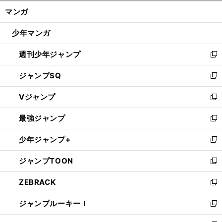
ン
く/
マンガ
ド
閉
ウ
じ
少年マンガ
で
る
開
週刊少年ジャンプ
く
新
し
ジャンプSQ
い
新
ウ
し
Vジャンプ
ィ
い
新
ン
ウ
し
最強ジャンプ
ド
ィ
い
新
ウ
ン
ウ
し
少年ジャンプ+
で
ド
ィ
い
新
開
ウ
ン
ウ
し
ジャンプTOON
く
で
ド
ィ
い
新
開
ウ
ン
ウ
し
ZEBRACK
く
で
ド
ィ
い
新
開
ウ
ン
ウ
し
ジャンプルーキー！
く
で
ド
ィ
い
新
開
ウ
ン
ウ
し