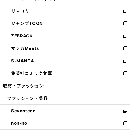
ウ
ン
ウ
し
リマコミ
で
ド
ィ
い
新
開
ウ
ン
ウ
し
ジャンプTOON
く
で
ド
ィ
い
新
開
ウ
ン
ウ
し
ZEBRACK
く
で
ド
ィ
い
新
開
ウ
ン
ウ
し
マンガMeets
く
で
ド
ィ
い
新
開
ウ
ン
ウ
し
S-MANGA
く
で
ド
ィ
い
新
開
ウ
ン
ウ
し
集英社コミック文庫
く
で
ド
ィ
い
新
開
ウ
ン
ウ
し
取材・ファッション
く
で
ド
ィ
い
開
ウ
ン
ウ
ファッション・美容
く
で
ド
ィ
開
ウ
ン
Seventeen
く
で
ド
新
開
ウ
し
non-no
く
で
い
新
開