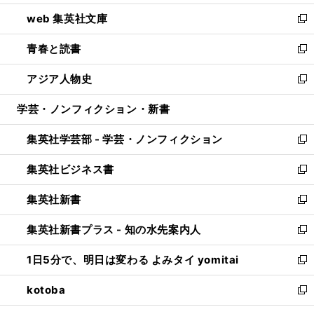
ン
ウ
し
web 集英社文庫
ド
ィ
い
新
ウ
ン
ウ
し
青春と読書
で
ド
ィ
い
新
開
ウ
ン
ウ
し
アジア人物史
く
で
ド
ィ
い
新
開
ウ
ン
ウ
し
学芸・ノンフィクション・新書
く
で
ド
ィ
い
開
ウ
ン
ウ
集英社学芸部 - 学芸・ノンフィクション
く
で
ド
ィ
新
開
ウ
ン
し
集英社ビジネス書
く
で
ド
い
新
開
ウ
ウ
し
集英社新書
く
で
ィ
い
新
開
ン
ウ
し
集英社新書プラス - 知の水先案内人
く
ド
ィ
い
新
ウ
ン
ウ
し
1日5分で、明日は変わる よみタイ yomitai
で
ド
ィ
い
新
開
ウ
ン
ウ
し
kotoba
く
で
ド
ィ
い
新
開
ウ
ン
ウ
し