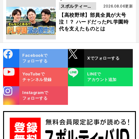
スポルティーバ
2026.08.06更新
動画
【高校野球】部員全員が大号
泣！？ ハードだったPL学園時
代を支えたものとは
cebo
X
Facebookで
Xでフォローする
ok
フォローする
uTube
LINE
YouTubeで
LINEで
チャンネル登録
アカウント追加
stagra
Instagramで
m
フォローする