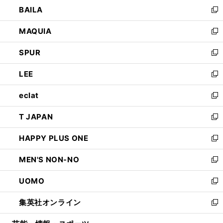
ウ
し
BAILA
く
ィ
い
新
ン
ウ
し
MAQUIA
ド
ィ
い
新
ウ
ン
ウ
し
SPUR
で
ド
ィ
い
新
開
ウ
ン
ウ
し
LEE
く
で
ド
ィ
い
新
開
ウ
ン
ウ
し
eclat
く
で
ド
ィ
い
新
開
ウ
ン
ウ
し
T JAPAN
く
で
ド
ィ
い
新
開
ウ
ン
ウ
し
HAPPY PLUS ONE
く
で
ド
ィ
い
新
開
ウ
ン
ウ
し
MEN'S NON-NO
く
で
ド
ィ
い
新
開
ウ
ン
ウ
し
UOMO
く
で
ド
ィ
い
新
開
ウ
ン
ウ
し
集英社オンライン
く
で
ド
ィ
い
新
開
ウ
ン
ウ
し