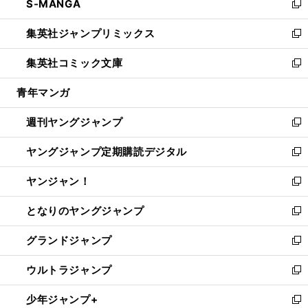
S-MANGA
く
で
ド
ィ
い
新
開
ウ
ン
ウ
し
集英社ジャンプリミックス
く
で
ド
ィ
い
新
開
ウ
ン
ウ
し
集英社コミック文庫
く
で
ド
ィ
い
新
開
ウ
ン
ウ
し
青年マンガ
く
で
ド
ィ
い
開
ウ
ン
ウ
週刊ヤングジャンプ
く
で
ド
ィ
新
開
ウ
ン
し
ヤングジャンプ定期購読デジタル
く
で
ド
い
新
開
ウ
ウ
し
ヤンジャン！
く
で
ィ
い
新
開
ン
ウ
し
となりのヤングジャンプ
く
ド
ィ
い
新
ウ
ン
ウ
し
グランドジャンプ
で
ド
ィ
い
新
開
ウ
ン
ウ
し
ウルトラジャンプ
く
で
ド
ィ
い
新
開
ウ
ン
ウ
し
少年ジャンプ+
く
で
ド
ィ
い
新