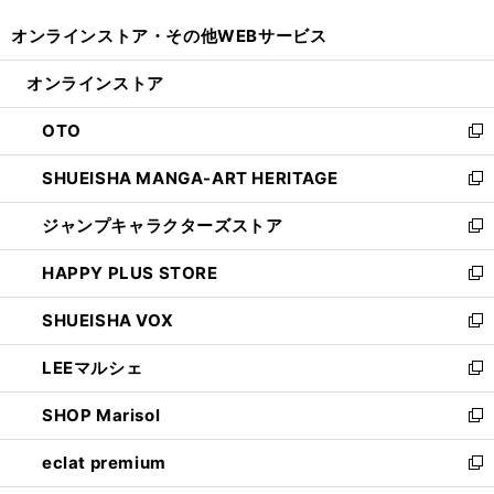
開
ウ
ウ
し
オンラインストア・
その他WEBサービス
く
で
ィ
い
開
ン
ウ
オンラインストア
く
ド
ィ
ウ
ン
OTO
で
ド
新
開
ウ
し
SHUEISHA MANGA-ART HERITAGE
く
で
い
新
開
ウ
し
ジャンプキャラクターズストア
く
ィ
い
新
ン
ウ
し
HAPPY PLUS STORE
ド
ィ
い
新
ウ
ン
ウ
し
SHUEISHA VOX
で
ド
ィ
い
新
開
ウ
ン
ウ
し
LEEマルシェ
く
で
ド
ィ
い
新
開
ウ
ン
ウ
し
SHOP Marisol
く
で
ド
ィ
い
新
開
ウ
ン
ウ
し
eclat premium
く
で
ド
ィ
い
新
開
ウ
ン
ウ
し