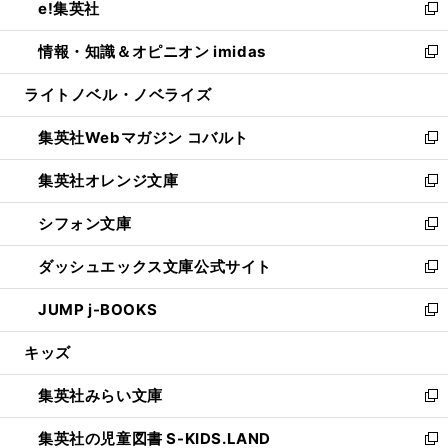
e!集英社
く
で
ド
ィ
い
新
開
ウ
ン
ウ
し
情報・知識＆オピニオン imidas
く
で
ド
ィ
い
新
開
ウ
ン
ウ
し
ライトノベル・ノベライズ
く
で
ド
ィ
い
開
ウ
ン
ウ
集英社Webマガジン コバルト
く
で
ド
ィ
新
開
ウ
ン
し
集英社オレンジ文庫
く
で
ド
い
新
開
ウ
ウ
し
シフォン文庫
く
で
ィ
い
新
開
ン
ウ
し
ダッシュエックス文庫公式サイト
く
ド
ィ
い
新
ウ
ン
ウ
し
JUMP j-BOOKS
で
ド
ィ
い
新
開
ウ
ン
ウ
し
キッズ
く
で
ド
ィ
い
開
ウ
ン
ウ
集英社みらい文庫
く
で
ド
ィ
新
開
ウ
ン
し
集英社の児童図書 S-KIDS.LAND
く
で
ド
い
新