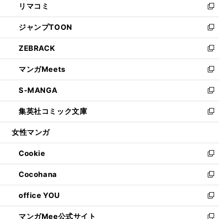
リマコミ
で
ド
ィ
い
新
開
ウ
ン
ウ
し
ジャンプTOON
く
で
ド
ィ
い
新
開
ウ
ン
ウ
し
ZEBRACK
く
で
ド
ィ
い
新
開
ウ
ン
ウ
し
マンガMeets
く
で
ド
ィ
い
新
開
ウ
ン
ウ
し
S-MANGA
く
で
ド
ィ
い
新
開
ウ
ン
ウ
し
集英社コミック文庫
く
で
ド
ィ
い
新
開
ウ
ン
ウ
し
女性マンガ
く
で
ド
ィ
い
開
ウ
ン
ウ
Cookie
く
で
ド
ィ
新
開
ウ
ン
し
Cocohana
く
で
ド
い
新
開
ウ
ウ
し
office YOU
く
で
ィ
い
新
開
ン
ウ
し
マンガMee公式サイト
く
ド
ィ
い
新