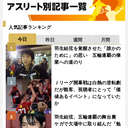
人気記事ランキング
今日
昨日
週間
月間
羽生結弦を覚醒させた「誰かの
1
ために」の思い 五輪連覇の偉
業への道のり
Ｊリーグ開幕戦は白熱の逆転劇
2
だが観客、視聴者にとって「価
値あるイベント」になっていた
か
羽生結弦、五輪連覇の舞台裏
3
ケガで欠場中に取り組んだ「勉